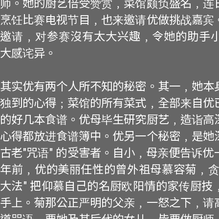
师。她的厨艺倍受赞赏﹐菜馆颇负盛名﹐连
烹饪比赛电视节目﹐也来邀请优做挑战嘉宾
邀请﹐对参赛沒有太大兴趣﹐令她的助手小可
大感诧异。
其实优有两个人所不知的秘密。其一﹐她本
独到的心得﹔菜馆的所有菜式﹐全部来自优
的好几本食谱。优母毕生研究厨艺﹐造诣高
心得都放进食谱簿中。优另一个秘密﹐是她
古老"咒语" 的受害者。自小﹐母亲便告诉
年前﹐优的美丽任性的曾外祖母慕容菊﹐贪
大法" 把仰慕自己的名厨欧阳情的家传厨技
手上。菊那公正严明的父亲﹐一怒之下﹐请