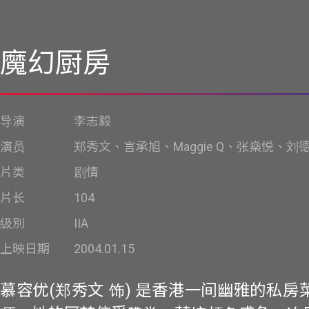
魔幻厨房
导演
李志毅
演员
郑秀文、言承旭、Maggie Q、张燊悦、刘
片类
剧情
片长
104
级別
IIA
上映日期
2004.01.15
慕容优(郑秀文 饰) 是香港一间幽雅的私