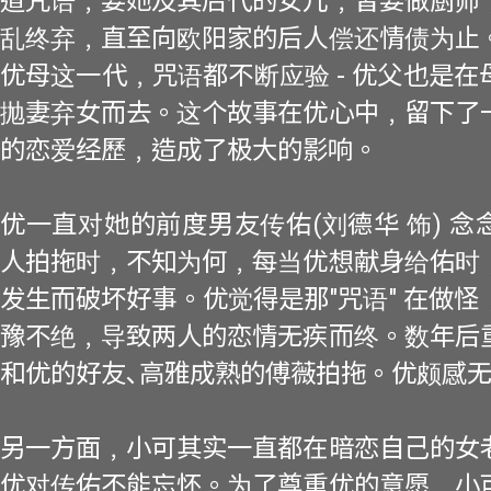
道咒语﹐要她及其后代的女儿﹐皆要做厨师
乱终弃﹐直至向欧阳家的后人偿还情债为止
优母这一代﹐咒语都不断应验 - 优父也是
抛妻弃女而去。这个故事在优心中﹐留下了
的恋爱经歷﹐造成了极大的影响。
优一直对她的前度男友传佑(刘德华 饰) 
人拍拖时﹐不知为何﹐每当优想献身给佑时
发生而破坏好事。优觉得是那"咒语" 在做
豫不绝﹐导致两人的恋情无疾而终。数年后
和优的好友､高雅成熟的傅薇拍拖。优颇感
另一方面﹐小可其实一直都在暗恋自己的女
优对传佑不能忘怀。为了尊重优的意愿﹐小