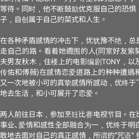
等待。同时﹐他不断鼓励优克服自己的恐惧
子﹐自创属于自己的菜式和人生。
在各种矛盾感情的冲击下﹐优犹豫不绝﹐总
走自己的路。看着她週围的人(同室好友紫
夫男友秋木﹐住楼上的电影编剧TONY﹐以
传佑和傅薇)在感情恋爱道路上的种种遭遇
又一次地被小可的真挚感情所感动﹐优终于
地去生活﹐和小可展开了恋爱。
两人前往日本﹐参加烹饪比赛电视节目。在
事业､爱情和感性全部融合为一﹐优终于明
敢地去面对自己的真正感情﹐所谓的"咒语"