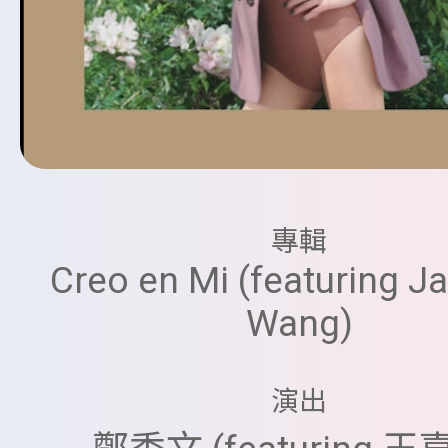
專輯
Creo en Mi (featuring J
Wang)
演出