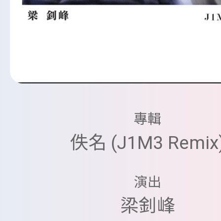
專輯
佚名 (J1M3 Remix
演出
梁釗峰