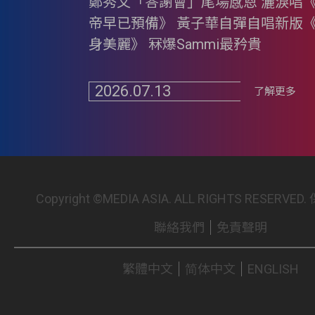
鄭秀文「答謝會」尾場感恩 灑淚唱
帝早已預備》 黃子華自彈自唱新版
身美麗》 冧爆Sammi最矜貴
2026.07.13
了解更多
Copyright ©MEDIA ASIA. ALL RIGHTS RESER
聯絡我們
免責聲明
繁體中文
简体中文
ENGLISH