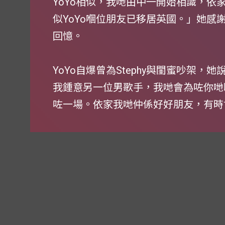
YoYo相似，我哋由中一開始相識，依
似YoYo嗰位朋友已移居英國。」她感
回憶。
YoYo自爆曾為Stephy與閨蜜吵架，她
我鍾意另一位男歌手，我哋會為咗你哋
咗一場。依家我哋仲係好好朋友，有時