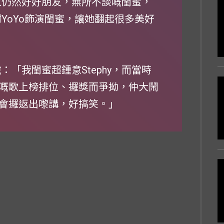
家仍然好好朋友，無所不談嘅閨蜜，
謝YoYo飾演閨蜜，讓她翻起很多美好
說：「我閨蜜超鍾意Stephy，而當時
嘅歌上榜排位、攞獎而爭拗，仲大鬧
會攞返出嚟講，好搞笑。」