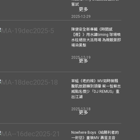
嘗試
更多
2025-12-29
陳健安全新專輯《時間感
【遲】》用水講timing 球場噴
水柱絕技大派用場 為襯靚景即
場染黑髮
2025-12-19
更多
草蜢《老的辣》MV如時裝騷
腹肌放題轉到頭暈 蔡一智蘇志
威點名傑少「DJ REMUS」重
出江湖
2025-12-18
更多
Nowhere Boys《給勝利者的
一封信》童裝MV 壽星主音