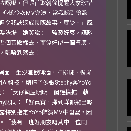
咗嘅嘢，但呢首歌就係提醒大家珍惜
r，亦係今次MV導演，當我睇到份歌
但令我諗返成長嘅故事、感受。」感
更眼淚決堤。她笑說：「監製好衰，講啲
者個音點樣去，而係好似一個導演，
，唱唔到落去！」
活化的場面，坐沙灘飲啤酒、打排球、做瑜
I科技，創造了多張Stephy與YoYo
說：「女仔執屋明明一個鐘搞掂，執
phy認同：「好真實，摷到咩都攞出嚟
特別指定YoYo飾演MV中閨蜜，因
相似。「我有一班好朋友嘅其中一位同