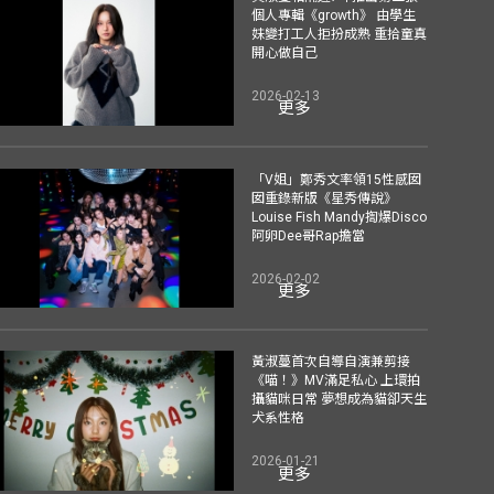
個人專輯《growth》 由學生
妹變打工人拒扮成熟 重拾童真
開心做自己
2026-02-13
更多
「V姐」鄭秀文率領15性感囡
囡重錄新版《星秀傳說》
Louise Fish Mandy揈爆Disco
阿卵Dee哥Rap擔當
2026-02-02
更多
黃淑蔓首次自導自演兼剪接
《喵！》MV滿足私心 上環拍
攝貓咪日常 夢想成為貓卻天生
犬系性格
2026-01-21
更多