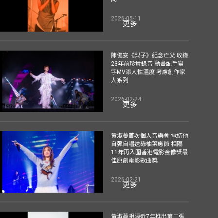
2026-05-11
更多
陳健安《梨子》紀念亡父 收錄
23年前珍貴錄音 動畫配手寫
字MV添人性溫度 考慮創作家
人系列
2026-02-24
更多
黃淑蔓首次個人音樂會 電結他
自彈自唱送碌柚葉應節 相隔
11年再入圍香港電影金像獎最
佳原創電影歌曲獎
2026-02-21
更多
黃淑蔓相隔近7年推出第二張