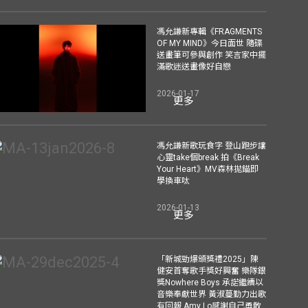
馮允謙新專輯《FRAGMENTS
OF MY MIND》今日面世 隨碟
送畫筆可參與創作 笑言家中擺
滿歌迷送畫像好自戀
2026-01-17
更多
馮允謙新歌玩食字 登山跑步讓
心靈take個break 拍《Break
Your Heart》MV森林拋錨即
學換車呔
2026-01-13
更多
「新城勁爆頒獎禮2025」陳
健安首奪歌手獎好興奮 樂隊銀
獎Nowhere Boys 承諾繼續以
音樂奉獻世界 黃淑蔓勤力出歌
有回報 Amy Lo感謝自己勇敢