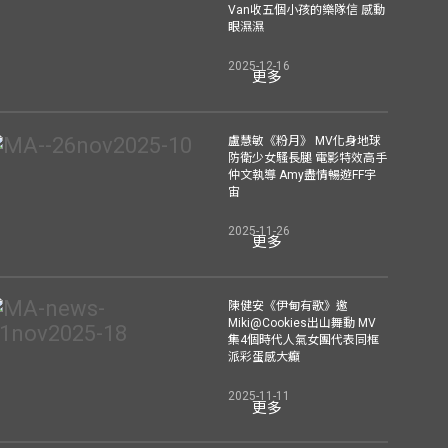
Van收五個小孩的樂隊信 感動
眼濕濕
2025-12-16
更多
盧慧敏《粉月》 MV化身地球
防衛少女騷長腿 電影特效高手
仲文執導 Amy盡情暢遊FF宇
宙
2025-11-26
更多
陳健安《伊甸有歌》邀
Miki@Cookies出山舞動 MV
集4個時代人氣女團代表同框
派彩蛋感大癲
2025-11-11
更多