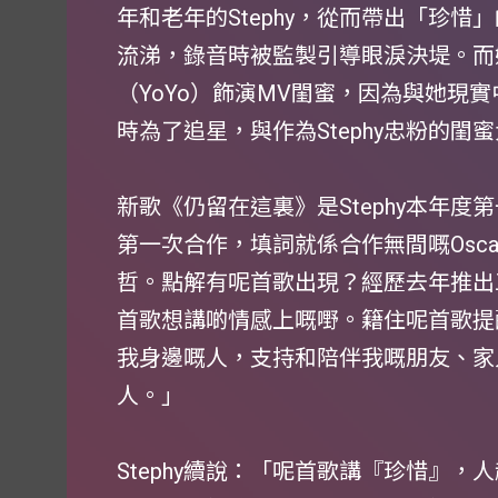
年和老年的Stephy，從而帶出「珍惜」
流涕，錄音時被監製引導眼淚決堤。而
（YoYo）飾演MV閨蜜，因為與她現實中
時為了追星，與作為Stephy忠粉的閨
新歌《仍留在這裏》是Stephy本年
第一次合作，填詞就係合作無間嘅Osc
哲。點解有呢首歌出現？經歷去年推出
首歌想講啲情感上嘅嘢。籍住呢首歌提
我身邊嘅人，支持和陪伴我嘅朋友、家
人。」
Stephy續說：「呢首歌講『珍惜』