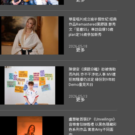
華星唱片成立逾半個世紀 經典
作品Remastered黑膠碟 鄭秀
文「星塵55」專訪自爆10歲
plan定16歲參加新秀
2026-05-18
更多
陳健安《課題分離》拒被情勒
而內耗 亦不干涉他人事 MV遭
狂鬧騷擾仍淡定 緣份到9年前
Demo重見天日
2026-05-13
更多
盧慧敏首張EP 《Unveilings》
音樂會似辦婚禮 以黑色隱藏彩
色系列作品 寓意Amy不同面
向