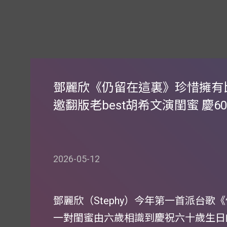
鄧麗欣《仍留在這裏》珍惜擁有比
邀翻版老best胡希文演閨蜜 慶6
2026-05-12
鄧麗欣（Stephy）今年第一首派台
一對閨蜜由六歲相識到慶祝六十歲生日