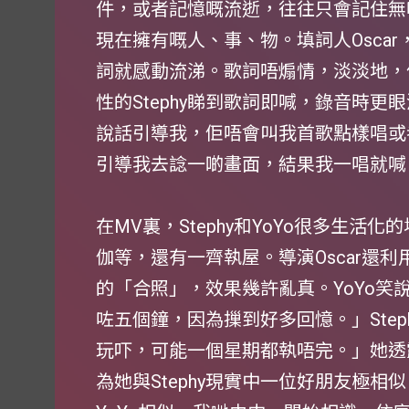
件，或者記憶嘅流逝，往往只會記住無
現在擁有嘅人、事、物。填詞人Osca
詞就感動流涕。歌詞唔煽情，淡淡地，
性的Stephy睇到歌詞即喊，錄音時
說話引導我，佢唔會叫我首歌點樣唱或
引導我去諗一啲畫面，結果我一唱就喊
在MV裏，Stephy和YoYo很多生
伽等，還有一齊執屋。導演Oscar還利用A
的「合照」，效果幾許亂真。YoYo笑
咗五個鐘，因為摷到好多回憶。」Ste
玩吓，可能一個星期都執唔完。」她透露
為她與Stephy現實中一位好朋友極