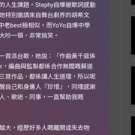
的人生課題。Stephy自爆被歌詞感動
她特別邀請來自舞台劇界的胡希文
老best極相似。而YoYo自爆中學
蜜大吵一頓，非常搞笑。
度第一首派台歌，她說：「作曲黃千庭係
ar，編曲與監製都係合作無間嘅蘇道
三首作品，都係講人生道理，所以呢
醒自己和身邊人『珍惜』，同埋感謝
人、歌迷、同事，一直幫助我嘅
，人越大，經歷好多人嘅離開或失去物