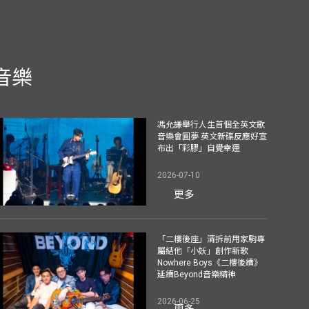
音樂
馮允謙舉行人生首個全英文歌
音樂會圓夢 英文新碟反應好宣
布出「彩膠」自覺幸運
2026-07-10
更多
「二樓後座」清拆前用家駒專
屬結他「小妖」創作新歌
Nowhere Boys《二樓後續》
延續Beyond音樂精神
2026-06-25
更多