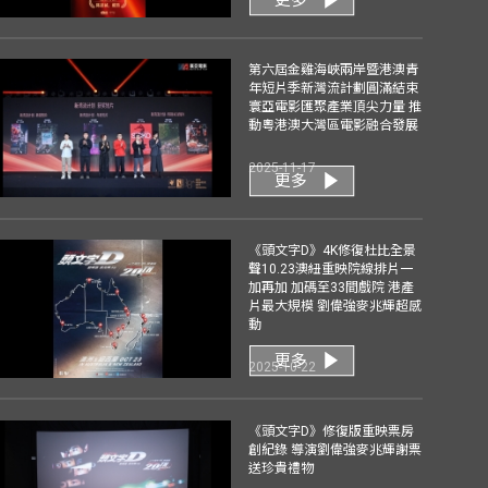
第六屆金雞海峽兩岸暨港澳青
年短片季新灣流計劃圓滿結束
寰亞電影匯聚產業頂尖力量 推
動粵港澳大灣區電影融合發展
2025-11-17
更多
《頭文字D》4K修復杜比全景
聲10.23澳紐重映院線排片一
加再加 加碼至33間戲院 港產
片最大規模 劉偉強麥兆輝超感
動
更多
2025-10-22
《頭文字D》修復版重映票房
創紀錄 導演劉偉強麥兆輝謝票
送珍貴禮物