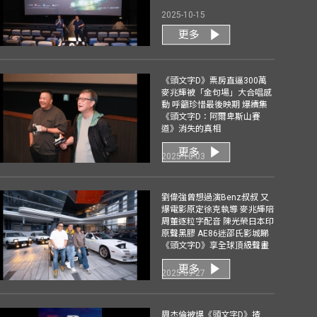
2025-10-15
更多
《頭文字D》票房直逼300萬
麥兆輝被「金句場」大合唱感
動 呼籲珍惜最後映期 爆續集
《頭文字D：阿爾卑斯山賽
道》消失的真相
更多
2025-10-03
劉偉強曾想過演Benz叔叔 又
爆電影原定徐克執導 麥兆輝陪
周董逐粒字配音 陳光榮日本印
原聲黑膠 AE86迷邵氏影城睇
《頭文字D》享全球頂級聲畫
更多
2025-09-27
周杰倫被爆《頭文字D》揸