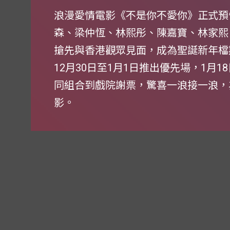
浪漫愛情電影《不是你不愛你》正式預
森、梁仲恆、林熙彤、陳嘉寶、林家熙
搶先與香港觀眾見面，成為聖誕新年檔期
12月30日至1月1日推出優先場，1月
同組合到戲院謝票，驚喜一浪接一浪，
影。