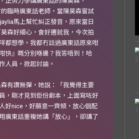
，正努力學講廣東話的陳昊森，
當對方的臨時廣東話老師，當陳昊森嘗試
aylia馬上幫忙糾正發音，原來當日
說：「昊森好細心，會好遷就我，今次拍
咩都想學。我都冇諗過廣東話原來咁
咁快』嘅分別喺邊？我答唔到！哈
作人員，掀起討論。
對陳昊森有讚無彈，她說：「我覺得主要
員，剛才見到佢份劇本，上面寫咗好
好nice，好願意一齊傾，放心個配
用廣東話重複她講「放心」，卻講了