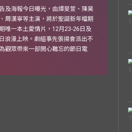
告及海報今日曝光，由譚旻萱、陳昊
、周漢寧等主演，將於聖誕新年檔期
唯一本土愛情片，12月23-26日及
18日浪漫上映。劇組事先張揚會派出不
為觀眾帶來一部開心難忘的節日電