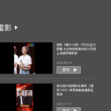
電影
電影《魔方小姐》7月3日正式
開畫 女主角楊紫瓊為新片亮相
上海國際電影節
2026-06-15
更多
第38屆中國電影金雞獎 《唐
探1900》陳思誠戴墨獲最佳
導演
2025-11-17
更多