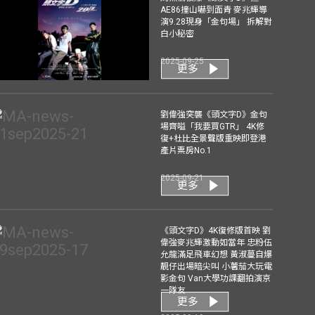
AE86撞山嚇到面青 麥兆輝導
演9.28現身「金句場」 拆解對
白小秘密
2025-09-25
更多
劉偉強突襲《頭文字D》金句
場齊嗌「我要買GTR」 4K修
復+杜比全景聲版重映即登港
產片票房No.1
2025-09-21
更多
《頭文字D》4K復修版首映 劉
偉強麥兆輝激動如當年 忠粉伍
允龍滿足飛車幻想 黃淑蔓自爆
靚仔出場暗尖叫 小薯茄大玩電
影金句 Van大學功課翻拍演京
一隊友
更多