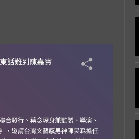
廣東話難到陳嘉寶
聯合發行、葉念琛身兼監製、導演、
》，邀請台灣文藝感男神陳昊森擔任