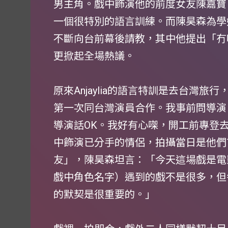
男主角。戲中飾演他的前度女友陳嘉寶（A
一個很特別的語言訓練。而陳昊森為學
不斷向台前幕後請教，其中他提出「冇
更掀起全場熱議。
原來Anjaylia的語言特訓是去台灣
第一次同台灣演員合作。我事前問導演
導演話OK。我好有心㗎，開工前專登
中飾演已分手的情侶，拍攝當日是他們
友」，陳昊森坦言：「今天這場戲是電影的
戲中角色名字）遇到的戲不是很多，但
的默契是很重要的。」