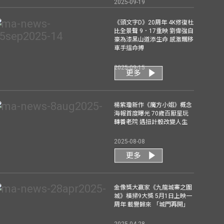
2025-09-19
《頭文字D》20周年 4K修復杜
比全景聲 9．17重映 劉偉強自
豪為漆黑山道添生命 感激飄移
車手搵命搏
2025-09-15
更多
楊紫瓊新作《魔方小姐》概念
海報首度曝光 70歲百厭星玩
轉養老院 遇扭計骰改變人生
2025-08-08
更多
金像獎大贏家《九龍城寨之圍
城》橫掃9大獎 5月1日上映一
周年 載譽歸來 「城門再開」