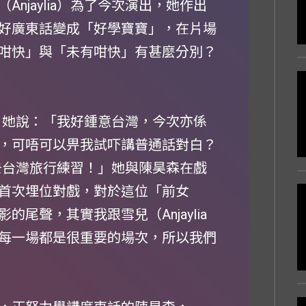
njaylia）為了今次演出，她作出
好廣東話變成「好學寶寶」，在片場
咁快」與「未有咁快」有甚麼分別？
旅行，她說：「我好鍾意台灣，今次亦係
，可唔可以畀我試吓講普通話對白？
去台灣旅行練習！」她與陳昊森在戲
首次埋位對戲，對於這位「前女
尾聲，其實我跟雪兒（Anjaylia
每一場都是很重要的場次，所以我們