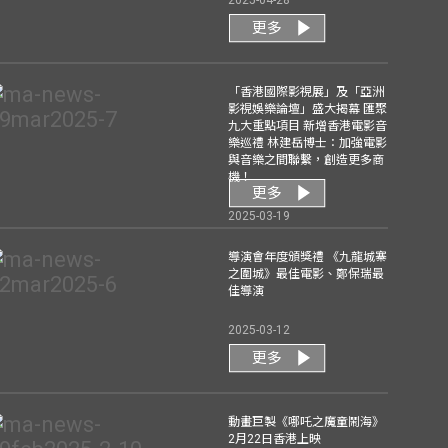
2025-04-28
更多
「香港國際影視展」及「亞洲
影視娛樂論壇」盛大揭幕 匯聚
九大重點項目 新增香港電影音
樂巡禮 林建岳博士：加強電影
與音樂之間聯繫，創造更多商
機！
更多
2025-03-19
導演會年度頒獎禮 《九龍城寨
之圍城》最佳電影、鄭保瑞最
佳導演
2025-03-12
更多
動畫巨製《哪吒之魔童鬧海》
2月22日香港上映