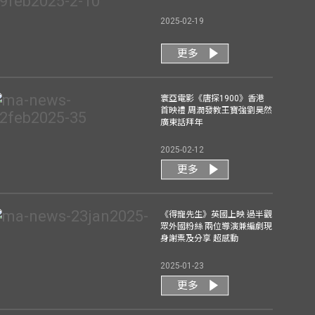
2025-02-19
更多
寰亞電影《唐探1900》香港
首映禮 周潤發教王寶強劉昊然
廣東話拜年
2025-02-12
更多
《得寵先生》英國上映 過半觀
眾外國粉絲 兩位導演兼編劇現
身謝票及分享 超感動
2025-01-23
更多