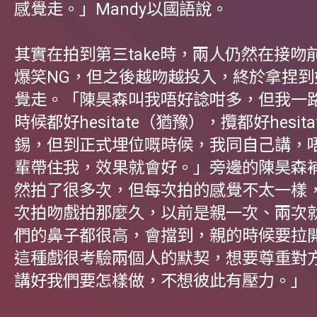
感覺走。」Mandy以國語說。
其實在拍到第三take時，兩人仍然在接吻
爆笑NG，但之後越吻越投入，終於拿捏到
覺走。「陳昊森叫我唔好諗咁多，但我一
時候都好hesitate（猶豫），攬都好hesit
錫，但到正式埋位嘅時候，我同自己講，
輩帶住我，效果就會好。」旁邊的陳昊森
然拍了很多次，但每次拍的感覺不太一樣
次拍吻戲拍那麼久，以前是親一次、兩次就
們的鼻子都很高，會擋到，親的時候要拉
這種戲很考驗兩個人的默契，想要尊重對
講好我們要怎樣做，不想彼此有壓力。」