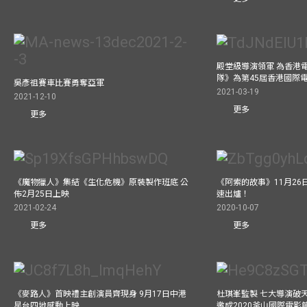
殿堂級導演領軍 為香港
隊》為第45屆香港國際
吳彥祖賽車比賽勇奪亞軍
2021-03-19
2021-12-10
更多
更多
《魔物獵人》集結《生化危機》原裝製作班底 公
《阿索的故事》11月26日
佈2月25日上映
速出爐！
2021-02-24
2020-10-07
更多
更多
《麥路人》首映禮主創演員齊現身 9月17日中港
杜琪峯監製 七大導演破
星台四地感動上映
邀成2020釜山國際電影