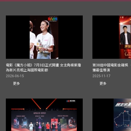
電影《魔方小姐》7月3日正式開畫 女主角楊紫瓊
第38屆中國電影金雞獎 
為新片亮相上海國際電影節
獲最佳導演
2026-06-15
2025-11-17
更多
更多