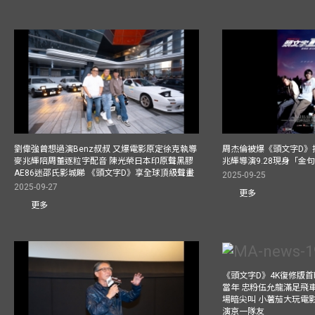
劉偉強曾想過演Benz叔叔 又爆電影原定徐克執導
周杰倫被爆《頭文字D》揸
麥兆輝陪周董逐粒字配音 陳光榮日本印原聲黑膠
兆輝導演9.28現身「金
AE86迷邵氏影城睇 《頭文字D》享全球頂級聲畫
2025-09-25
2025-09-27
更多
更多
《頭文字D》4K復修版
當年 忠粉伍允龍滿足飛
場暗尖叫 小薯茄大玩電影
演京一隊友