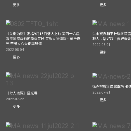
更多
更多
《失衡凶間》定檔9月15日盛大上映 第四十六屆
洪金寶袁和平杜琪峯首度同
香港國際電影節隆重首映 首款人物海報、預告曝
輕人：唔好踩！要畀機
光 帶出人心失衡與恐懼
2022-08-01
2022-08-04
更多
更多
徐克挑戰無厘頭風格 張
2022-07-21
《七人樂隊》星光場
2022-07-22
更多
更多