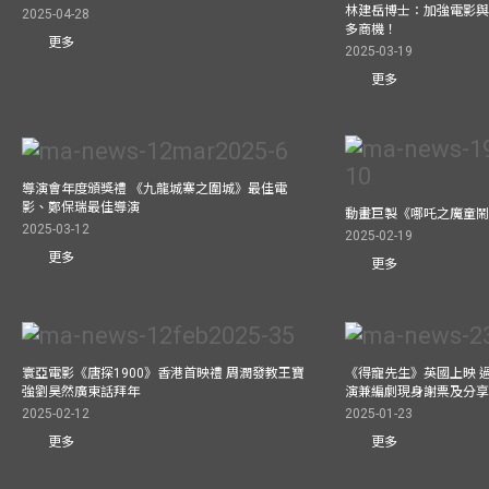
林建岳博士：加強電影
2025-04-28
多商機！
更多
2025-03-19
更多
導演會年度頒獎禮 《九龍城寨之圍城》最佳電
影、鄭保瑞最佳導演
動畫巨製《哪吒之魔童鬧
2025-03-12
2025-02-19
更多
更多
寰亞電影《唐探1900》香港首映禮 周潤發教王寶
《得寵先生》英國上映 
強劉昊然廣東話拜年
演兼編劇現身謝票及分享
2025-02-12
2025-01-23
更多
更多