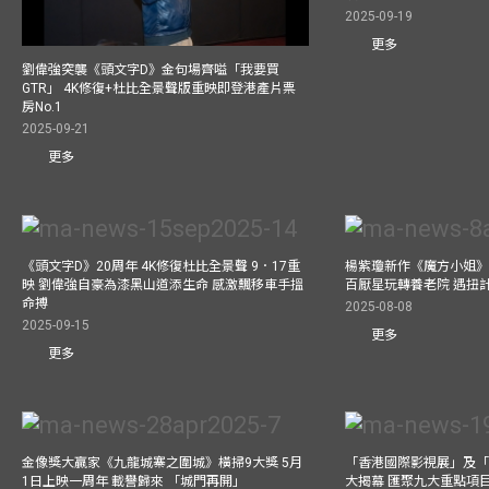
2025-09-19
更多
劉偉強突襲《頭文字D》金句場齊嗌「我要買
GTR」 4K修復+杜比全景聲版重映即登港產片票
房No.1
2025-09-21
更多
《頭文字D》20周年 4K修復杜比全景聲 9．17重
楊紫瓊新作《魔方小姐》
映 劉偉強自豪為漆黑山道添生命 感激飄移車手搵
百厭星玩轉養老院 遇扭
命搏
2025-08-08
2025-09-15
更多
更多
金像獎大贏家《九龍城寨之圍城》橫掃9大獎 5月
「香港國際影視展」及
1日上映一周年 載譽歸來 「城門再開」
大揭幕 匯聚九大重點項