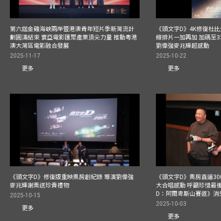
第六屆金雞海峽兩岸暨港澳青年短片季新灣流計
《頭文字D》4K修復杜比
劃圓滿結束 寰亞電影匯聚產業頂尖力量 推動粵港
線排片一加再加 加碼至3
澳大灣區電影融合發展
劉偉強麥兆輝超感動
2025-11-17
2025-10-22
更多
更多
《頭文字D》修復版重映票房創紀錄 導演劉偉強
《頭文字D》票房直逼30
麥兆輝謝票送珍貴禮物
大合唱感動 呼籲珍惜最
D：阿爾卑斯山賽道》消
2025-10-15
2025-10-03
更多
更多