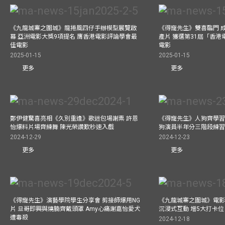
《九龍城寨之圍城》龍捲風四仔手辦模型展覽啟
《得寵先生》雙喜臨門 成
幕 亞洲電影大獎9項提名 膺香港電影評論學會最
產片 獲選第31屆「香
佳電影
電影
2025-01-15
2025-01-15
更多
更多
鄭伊健驚喜亮相《久別重逢》歌迷包場謝票 許恩
《得寵先生》人狗齊學習 
怡爆料片場齊練舞 陳光榮讚歎秒速入戲
狗演員半年分三階段練
2024-12-29
2024-12-23
更多
更多
《得寵先生》演藝學院學生分享會 剪接師爆用NG
《九龍城寨之圍城》電影展
片 旦哥即興與燒腩齊戴頭罩 Amy心痛謝嘉怡愛犬
沉浸式互動 增5大打卡位
遭毒殺
2024-12-18