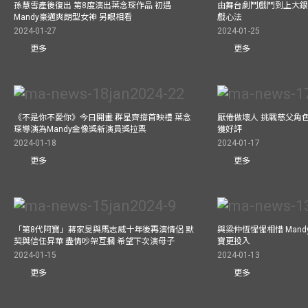
孫慧雪產後復出 第8度演出葉念琛作品 初遇
由舞台劇鬥戲鬥到上大銀
Mandy豪邁爽朗型女神 另眼相看
戲心法
2024-01-27
2024-01-25
更多
更多
《不是你不愛你》今日開畫 群星齊撐首映禮 葉念
厭倦做壞人 挑戰慈父角
琛導演為Mandy金像獎新演員獎拉票
獲好評
2024-01-18
2024-01-17
更多
更多
「第8代阿寶」蔣家旻與馬志威十年後再演情侶 默
與梁仲恆惺惺相惜 Man
契與信任昇華 盡情吵架互摑 希望下次演母子
寶更投入
2024-01-15
2024-01-13
更多
更多