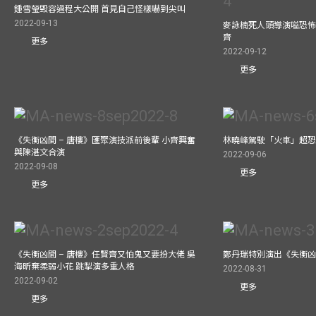
鍾雪瑩毁容過程大公開 首見自己怪樣嚇到尖叫
2022-09-13
麥詠楠死人頭導演嗌恐怖
齊
更多
2022-09-12
更多
《失衡凶間 – 唐樓》匯聚演技派前後輩 小齊興奮
林曉峰駕駛「火車」超恐慌
與陳湛文合演
2022-09-06
2022-09-08
更多
更多
《失衡凶間 – 唐樓》任賢齊又怕鬼又要扮大佬 吳
鄭丹瑞特別演出《失衡凶間
海昕棄柔弱小花 跳掣演多重人格
2022-08-31
2022-09-02
更多
更多