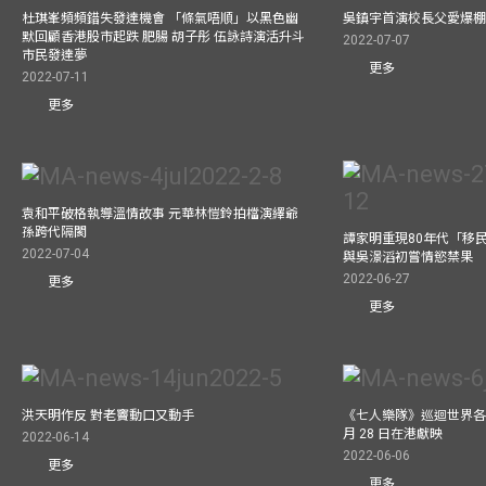
杜琪峯頻頻錯失發達機會 「條氣唔順」以黑色幽
吳鎮宇首演校長父愛爆
默回顧香港股市起跌 肥腸 胡子彤 伍詠詩演活升斗
2022-07-07
市民發達夢
更多
2022-07-11
更多
袁和平破格執導溫情故事 元華林愷鈴拍檔演繹爺
孫跨代隔閡
譚家明重現80年代「移民
2022-07-04
與吳澋滔初嘗情慾禁果
2022-06-27
更多
更多
洪天明作反 對老竇動口又動手
《七人樂隊》巡迴世界各
月 28 日在港獻映
2022-06-14
2022-06-06
更多
更多