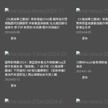
《九龍城寨之圍城》票房衝破2500萬 團隊冒紅雨
《九龍城寨之圍城》慈善
親臨戲院回饋觀眾 林峯戴面具娛賓 伍允龍回應切
賢齊郭富城讚最強動作場
磋事件 廖子妤 蔡思韵 朱栢康 戲中另類施打
影衝出世界
2024-05-08
2024-04-25
更多
更多
國際影視展2024｜寰亞發佈會古天樂變爛Gag王
力臻背Hazel偷食譚凱倫
睇天氣報告演「龍捲風」？ 胡子彤《九龍城寨．
昊森
圍城》下巴縫完14針埋位繼續喪打 《家族榮耀》
2024-01-30
黃浩然希望原班人馬出埠開拍系列第三輯
更多
2024-03-12
更多