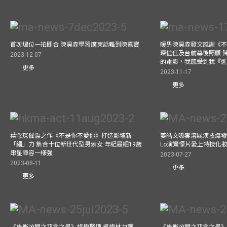
首次埋位一拍即合 陳昊森學習廣東話難到陳嘉寶
暖男陳昊森發文感謝《
琛信任及台前幕後照顧 
2023-12-07
的電影，我感受到我『
更多
2023-11-17
更多
葉念琛催淚之作《不是你不愛你》打造影壇新
姜皓文吸毒溶屍演技爆發 
「細」力 集合十位新世代型男索女 年紀最細19歲
Lo演驚慄片愛上特技化妝
串星陣容一樣強
2023-07-27
2023-08-11
更多
更多
《失衡凶間之惡念之最》終極驚慄 柯煒林力戰
《失衡凶間之惡念之最》