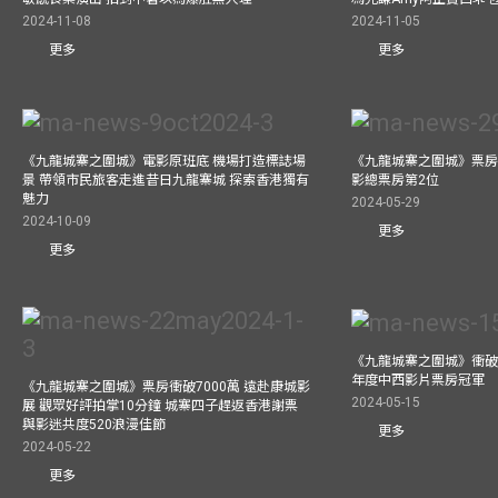
2024-11-08
2024-11-05
更多
更多
《九龍城寨之圍城》電影原班底 機場打造標誌場
《九龍城寨之圍城》票房
景 帶領市民旅客走進昔日九龍寨城 探索香港獨有
影總票房第2位
魅力
2024-05-29
2024-10-09
更多
更多
《九龍城寨之圍城》衝破50
年度中西影片票房冠軍
《九龍城寨之圍城》票房衝破7000萬 遠赴康城影
2024-05-15
展 觀眾好評拍掌10分鐘 城寨四子趕返香港謝票
與影迷共度520浪漫佳節
更多
2024-05-22
更多