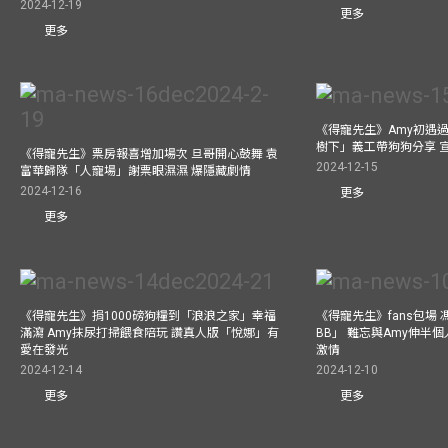
2024-12-19
更多
更多
《得寵先生》Amy初遇
樹下」義工帶狗狗分享 
《得寵先生》票房報喜增加場次 旦哥開心鼓舞 袁
2024-12-15
富華歸隊「人寵場」謝票眼濕濕 爆隱藏劇情
2024-12-16
更多
更多
《得寵先生》捐1000磅狗糧到「浪浪之家」幸福
《得寵先生》fans包場
滿瀉 Amy抹尿打掃餵食陪玩 讚真人版「悅娜」有
BB」 難忘與Amy伸半個
愛在發光
激情
2024-12-14
2024-12-10
更多
更多