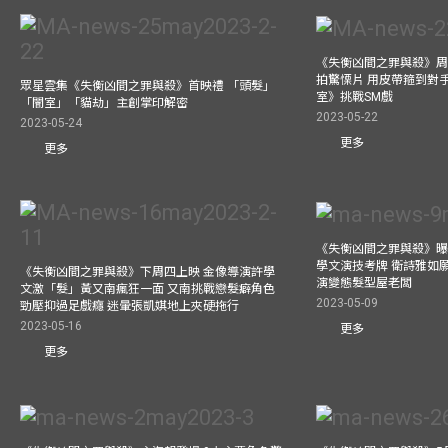
《失衡凶間之罪與殺》周
拍驚慄片 用皮帶箍到對
眾星雲集《失衡凶間之罪與殺》首映禮 「頭髮」
室》挑戰SM戲
「闇室」「貓劫」主創掌印解密
2023-05-22
2023-05-24
更多
更多
《失衡凶間之罪與殺》曝
學文演技考牌 衛詩雅如
《失衡凶間之罪與殺》下周四上映 金像導演許學
演變態髮型屋老闆
文激「髮」黃又南瘋狂一面 又南挑戰戀髮癖角色
2023-05-09
勁壓抑過足戲癮 迷暈張凱娸地上夾硬拖行
2023-05-16
更多
更多