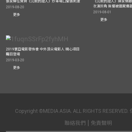
張家輝任賢齊《沉默的證人》炒車場口緊張刺激
《沉默的證人》陳家樂跟
次演奸角 無懼被運屍儀
2019-08-20
2019-08-01
更多
更多
2019寰亞電影發佈會 中外頂尖電影人 精心項目
矚目登場
2019-03-20
更多
Copyright ©MEDIA ASIA. ALL RIGHTS RESER
聯絡我們
免責聲明