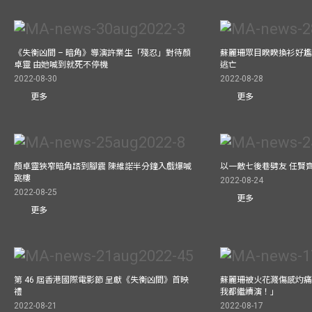
《失衡凶間 – 暗角》導演許業生「殘忍」對待顏
蘇麗珊眾目睽睽換衫好尷
卓靈 由她喊到就死不停機
逃亡
2022-08-30
2022-08-28
更多
更多
顏卓靈狹窄暗角踎到腳震 陳維諾半分鐘入戲爆喊
以一敵七後巷劈友 任賢
跳樓
2022-08-24
2022-08-25
更多
更多
第 46 屆香港國際電影節 呈獻《失衡凶間》首映
蘇麗珊被火花濺傷感灼痛仍
禮
我都繼續演！」
2022-08-21
2022-08-17