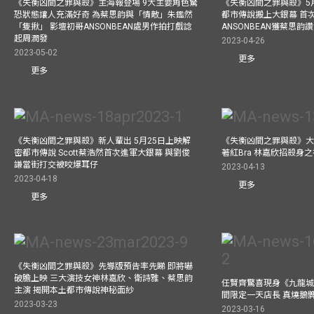
《失衡凶間之罪與殺》主海報登場 9大主要角色驚
《失衡凶間之罪與殺》5月
恐狀態讓人充滿好奇 為蔡思韵與「情敵」朱鑑然
都市傳說搬上大銀幕 首
「隻揪」 影壇初哥ANSONBEAN處男作拍打戲諗
ANSONBEAN獲蔡思韵
起周潤發
2023-04-26
2023-05-02
更多
更多
《失衡凶間之罪與殺》新人輩出 5月25日上映解
《失衡凶間之罪與殺》大
密都市傳說 Scott蔡浩然首次進軍大銀幕 與劉俊
著紅Bra 林嘉欣招殺身
謙當街打交被咬爆耳仔
2023-04-13
2023-04-18
更多
更多
《失衡凶間之罪與殺》先導版預告率先睇 即將嚇
破膽上映 三大演技女神林嘉欣、衛詩雅、蔡思韵
任賢齊驚喜現身《九龍城
主演 揭開本土都市傳說神秘面紗
間限定一天店長 真燒鵝
2023-03-23
2023-03-16