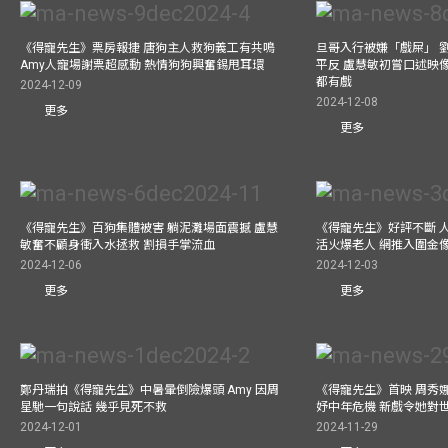
《得寵先生》票房報捷 唐狗主人救狗義工有共鳴
旦哥入行被嫌「戲屎」 
Amy人寵場謝票超感動 熱情狗狗興奮錫甩耳環
平反 盧慧敏初嘗口述映像
都有戲
2024-12-09
2024-12-08
更多
更多
《得寵先生》百狗集體被害 躺泥灘場面震撼 盧慧
《得寵先生》好評不斷 
敏奮不顧身衝入水拯救 割損手掌流血
活火爆老人 網推入圍金
2024-12-06
2024-12-03
更多
更多
鄭丹瑞拍《得寵先生》中暑暈倒險爆頭 Amy 因周
《得寵先生》首映 周秀
星馳一句說話 幾乎見死不救
妤中年危機 新戲令她對
2024-12-01
2024-11-29