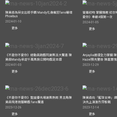
陳昊森為冧女出殺手鐧 Mandy化身瘋狂fans嚇壞
螢幕初吻 掌摑情敵 初次
Phoebus
愛你》奉獻4個第一次
2024-01-10
2024-01-05
更多
更多
《不是你不愛你》總動員跑戲院謝票派大驚喜 陳
Anjaylia連環全力掌摑
昊森Mandy承諾千萬票房公開吻戲足本版
Hazel預先警告 陳嘉寶
2024-01-03
2023-12-29
更多
更多
《不是你不愛你》聖誕優先場謝票熱鬧 男主角陳
陳昊森向「籃球女神」譚旻
昊森飛港微服睇戲 fans驚喜
決先上演激烈牙骹戰
2023-12-26
2023-12-14
更多
更多