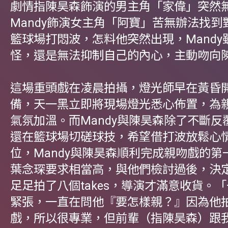
劇情指陳昊森飾演的男主角「家偉」突然
Mandy飾演女主角「阿寶」苦無辦法找到
籃球場打悶波，怎料他突然出現，Mandy
怪，還是無法抑制自己的內心，主動吻向
這場重頭戲在凌晨拍攝，燈光師早在黃昏
備，天一黑立即將現場燈光悉心佈置，為
氣氛加溫。而Mandy與陳昊森除了不斷反
還在籃球場切磋球技，希望借打波放鬆心
位，Mandy與陳昊森順利完成親吻戲的第一
葉念琛要求相當高，與他們檢討過後，決
足足拍了八個takes，導演才滿意收貨。
緊張，一直在問他『要怎樣親？』因為他
戲，所以很專業，但前輩（指陳昊森）跟