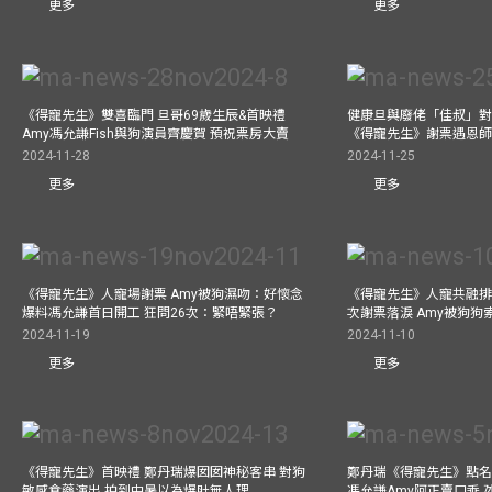
更多
更多
《得寵先生》雙喜臨門 旦哥69歲生辰&首映禮
健康旦與廢佬「佳叔」對
Amy馮允謙Fish與狗演員齊慶賀 預祝票房大賣
《得寵先生》謝票遇恩
2024-11-28
2024-11-25
更多
更多
《得寵先生》人寵場謝票 Amy被狗濕吻：好懷念
《得寵先生》人寵共融排
爆料馮允謙首日開工 狂問26次：緊唔緊張？
次謝票落淚 Amy被狗狗
2024-11-19
2024-11-10
更多
更多
《得寵先生》首映禮 鄭丹瑞爆囡囡神秘客串 對狗
鄭丹瑞《得寵先生》點名
敏感食藥演出 拍到中暑以為爆肚無人理
馮允謙Amy阿正賣口乖 