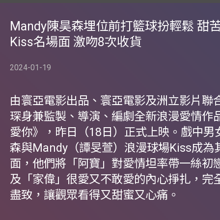
Mandy陳昊森埋位前打籃球扮輕鬆 甜
Kiss名場面 激吻8次收貨
2024-01-19
由寰亞電影出品、寰亞電影及洲立影片聯
琛身兼監製、導演、編劇全新浪漫愛情作
愛你》，昨日（18日）正式上映。戲中男
森與Mandy（譚旻萱）浪漫球場Kiss成
面，他們將「阿寶」對愛情坦率帶一絲初
及「家偉」很愛又不敢愛的內心掙扎，完
盡致，讓觀眾看得又甜蜜又心痛。