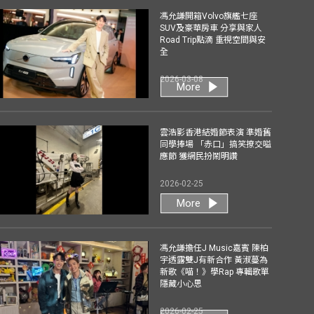
馮允謙開箱Volvo旗艦七座
SUV及豪華房車 分享與家人
Road Trip點滴 重視空間與安
全
2026-03-08
More
雲浩影香港結婚節表演 準婚舊
同學捧場 「赤口」搞笑撩交嗌
應節 獲網民扮鬧明讚
2026-02-25
More
馮允謙擔任J Music嘉賓 陳柏
宇透露雙J有新合作 黃淑蔓為
新歌《喵！》學Rap 專輯歌單
隱藏小心思
2026-02-25