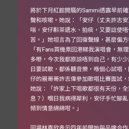
將於下月紅館開騷的Sammi透露早前
聲和咳嗽。她說：「安仔（丈夫許志安
喘，安仔斟茶遞水、拍痰，又要諗使唔
苦。」她坦言為了回復聲線，甚麼偏方
「有Fans買機票回港睇我演唱會，無
多嘢，今次我都原諒唔到自己，有少少
日要試歌，都係聽音樂，喺個心試唱，
仔的親哥哥許志偉參加歌唱比賽面試，S
她說：「許家上下唱歌都很有天份，全
息？）嗰日我病得犀利，安仔手忙腳亂
傾到情意綿綿咁。」
同場林嘉欣表示四年前開始與品牌合作