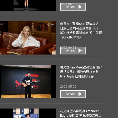
2026-06-03
More
鄭秀文「星塵55」深情專訪
自爆出道前可愛英文名 《十
誡》呻吟聲震撼樂壇 遊日發掘
《Chotto等等》
2026-06-01
More
馮允謙Fan Meet送親簽結他冧
爆「追風」 唱歌合照錄志氣
bite Jay盼組團義跑行善
2026-05-25
More
馮允謙雲浩影現身American
Eagle 快閃店 率先體驗音樂主