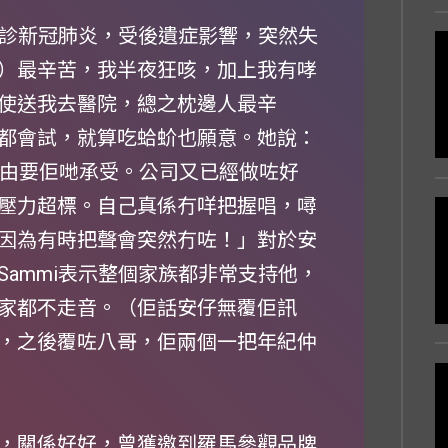
確診新冠肺炎，受後遺症影響，突然失
）最辛苦，我半夜狂咳，加上我有哮
使送我去醫院，總之枕邊人最辛
都會試，就算吃蛤蚧也願意。她說：
理由要佢哋承受。公司又已經做咗好
壓力超標。自己真係冇咩把握唱，噚
因為有時把聲會突然冇咗！」對於安
ammi表示整個家族都非常支持他，
家都不走音。（佢話安仔無覆佢訊
，之後覆咗八哥，佢兩個一把年紀仲
，關係好好，曾獲邀到羅馬參觀品牌