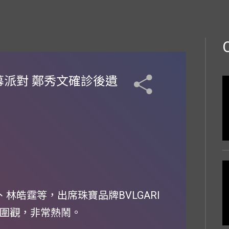
幕派對 鄭秀文確診後遺
、林皓霆等，出席珠寶品牌BVLGARI
s圍觀，非常熱鬧。