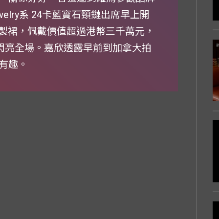
ewelry系 24卡藍寶石頸鏈出席早上開
G訂製裙，佩戴價值超過港幣三千萬元，
，閃亮全場。嘉欣透露早前到加拿大拍
有趣。