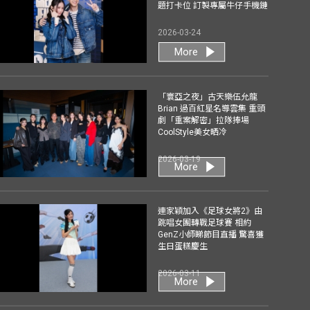
題打卡位 訂製專屬牛仔手機鏈
2026-03-24
More
「寰亞之夜」古天樂伍允龍
Brian 過百紅星名導雲集 重頭
劇「重案解密」拉隊捧場
CoolStyle美女晒冷
2026-03-19
More
連家穎加入《足球女將2》由
跳唱女團轉戰足球賽 相約
GenZ小師睇節目直播 驚喜獲
生日蛋糕慶生
2026-03-11
More