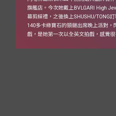
旗艦店。今次她戴上BVLGARI High J
幕剪綵禮，之後換上SHUSHU/TON
140多卡綠寶石的頸鏈出席晚上派對
戲，是她第一次以全英文拍戲，感覺很