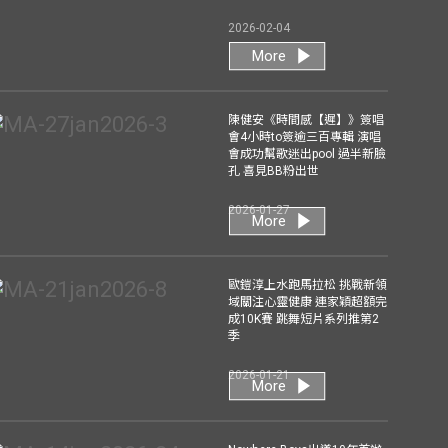
2026-02-04
More
陳健安《時間感【遲】》簽唱
會4小時to簽逾三百專輯 演唱
會成功幫歌迷出pool 過半新臉
孔 喜見BB粉出世
2026-01-27
More
歐鎧淳上水跑馬拉松 挑戰新領
域關注心靈健康 連家穎超額完
成10K賽 跳舞短片系列推第2
季
2026-01-21
More