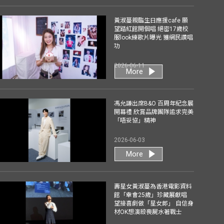
黃淑蔓親臨生日應援cafe 願
望踏紅館開個唱 絕密17歲校
服look練歌片曝光 獲網民讚唱
功
2026-06-11
More
馮允謙出席B&O 百周年紀念展
開幕禮 欣賞品牌團隊追求完美
「唔妥協」精神
2026-06-03
More
壽星女黃淑蔓為香港電影資料
館「幸會25歲」珍藏展獻唱
望接喜劇做「星女郎」 自信身
材OK想演殺喪屍水著戰士