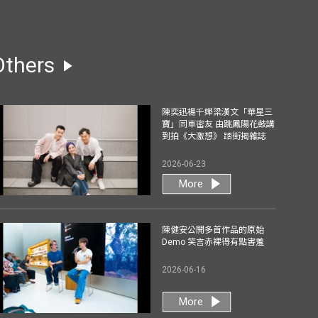
Others
陳奕迅楊千嬅梁漢文「華星三
寶」同車密友 由跳鳳陽花鼓講
到拍《大激想》 踎街揭雜誌
2026-06-23
More
陳健安公開多首作品的原始
Demo 笑言赤裸得有點害羞
2026-06-16
More