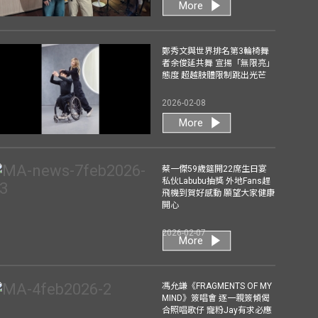
More
鄭秀文與世界排名第3輪椅舞
者余俊延共舞 宣揚「無限亮」
態度 超越肢體限制跳出光芒
2026-02-08
More
蔡一傑59歲筵開22席生日宴
私伙Labubu抽獎 外地Fans趕
飛機到賀好感動 願望大家健康
開心
2026-02-07
More
馮允謙《FRAGMENTS OF MY
MIND》簽唱會 逐一親簽傾偈
合照唱歌仔 寵粉Jay有求必應