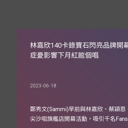
林嘉欣140卡錄寶石閃亮品牌開
症憂影響下月紅館個唱
2023-06-18
鄭秀文(Sammi)早前與林嘉欣、蔡穎恩
尖沙咀旗艦店開幕活動，吸引千名Fan