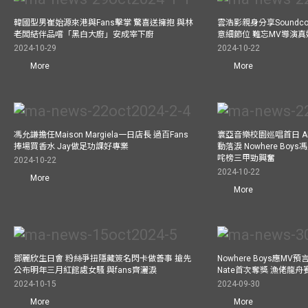
韓國型男崔始源來港與Fans擊掌 驚喜送擁抱 與林
雲浩影親身分享Soundc
老闆結伴品嚐「黑白大廚」安成宰下廚
意細節位 難忘MV導演
2024-10-29
2024-10-22
More
More
馮允謙擔任Maison Margiela一日店長 過百Fans
寰亞音樂校園巡唱首日 A
捧場買香水 Jay做足功課好專業
動落淚 Nowhere Bo
咤榜三甲勁興奮
2024-10-22
2024-10-22
More
More
鄧麗欣生日會 粉絲爭扭隱藏簽名閃卡做善事 搶先
Nowhere Boys應M
公布明年三月紅館處女騷 與fans齊灑淚
Nate首次奪獎 漁佬龍
2024-10-15
2024-09-30
More
More