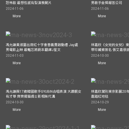
恐怖妝 最想性感有型演喪屍片
男歌手金獎報答公司
2024-11-06
2024-11-06
More
More
馮允謙黃淑蔓出席紅十字會善義賣啟動禮 Jay處
林嘉欣《女兒的女兒》東
男電影上映 最難忘將劇本翻譯J星文
帶珍藏索簽名 張艾嘉很
2024-11-03
2024-10-30
More
More
馮允謙與17歲韓國歌手GYUBIN合唱表演 大讚靚女
林嘉欣濶別東京影展20
有才華 齊齊擺貓甫士影相無代溝
嘉踏紅地毯
2024-10-30
2024-10-29
More
More