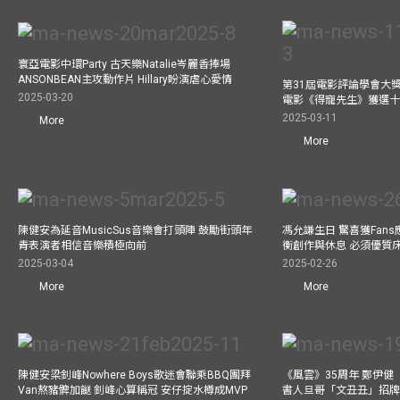
寰亞電影中環Party 古天樂Natalie岑麗香捧場
ANSONBEAN主攻動作片 Hillary盼演虐心愛情
第31屆電影評論學會大獎
2025-03-20
電影《得寵先生》獲選
2025-03-11
More
More
陳健安為延音MusicSus音樂會打頭陣 鼓勵街頭年
馮允謙生日 驚喜獲Fan
青表演者相信音樂積極向前
衡創作與休息 必須優質
2025-03-04
2025-02-26
More
More
陳健安梁釗峰Nowhere Boys歌迷會聯乘BBQ團拜
《風雲》35周年 鄭伊健
Van熬豬髀加餸 釗峰心算稱冠 安仔掟水樽成MVP
書人旦哥「文丑丑」招牌