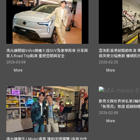
馮允謙開箱Volvo旗艦七座SUV及豪華房車 分享與
雲浩影香港結婚節表演 
家人Road Trip點滴 重視空間與安全
搞笑撩交嗌應節 獲網民
2026-03-08
2026-02-25
More
More
鄭秀文與世界排名第3輪
「無限亮」態度 超越肢
2026-02-08
More
馮允謙擔任J Music嘉賓 陳柏宇透露雙J有新合作