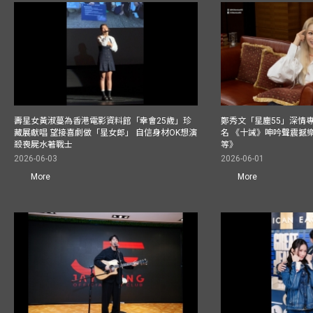
壽星女黃淑蔓為香港電影資料館「幸會25歲」珍
鄭秀文「星塵55」深情
藏展獻唱 望接喜劇做「星女郎」 自信身材OK想演
名 《十誡》呻吟聲震撼樂壇
殺喪屍水著戰士
等》
2026-06-03
2026-06-01
More
More