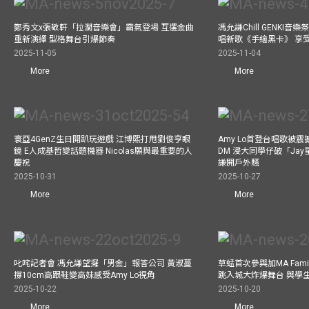
鄭秀文x張敬軒「拉濶音樂會」霸氣登場 互選金曲
馮允謙Chill GENKI音
重新演繹 型格舞台引爆節奏
唱新歌《手繪黑卡》 享
2025-11-05
2025-11-04
More
More
寰亞4GenZ生日開趴玩遊戲 江博熙打甩劉俊亨眼
Amy Lo首登台唱歌被
鏡 E人成基哲變話題機器 Nicolas願與最重要的人
DM 浸大同學仔破「Ja
慶祝
謙開戶外騷
2025-10-31
2025-10-27
More
More
叱咤記者會 馮允謙望攞「男金」報答公司 黃淑蔓
草蜢首次參與加MA Family 
撐10cm高跟鞋變高妹感受Amy Lo視角
跳入城大炸爆舞台 與學
2025-10-22
2025-10-20
More
More