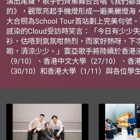
演出尾聲，歌手們齊集舞台合唱《我們都
的》，觀眾亮起手機燈形成一遍美麗燈海
大合照為School Tour首站劃上完美句
感染的Cloud受訪時笑言：「今日有少少
衫，估唔到氣氛咁熱烈，而家好熱呀，下
啲，清涼少少。」寰亞歌手將陸續於香港
（9/10）、香港中文大學（27/10）、香
（30/10）和香港大學（1/11）與各位學