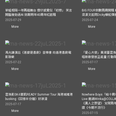
草蜢相隔一年再踏舞台 傑仔感覺似「初戀」 笑言
BIG FOUR倒數兩周開
開腦後勁過AI 挑戰明年40周年紅館騷
梁漢文追問Dicky蜈蚣
2025-07-29
2025-07-24
More
More
馮允謙演出《甚麼是喜劇》音樂會 向香港喜劇電
「愛心大使」黃淑蔓雲浩
影致敬
唱新歌發放正能量 打動
2025-07-22
2025-07-17
More
More
雲浩影SK-II夏肌READY Summer Tour 海港城維港
Nowhere Boys「給
busking《回憶半分鐘》好浪漫
Live 邀請Winka@CO
《異人之野望》 兌現兩
2025-07-17
版《今期不流行》
More
2025-07-15