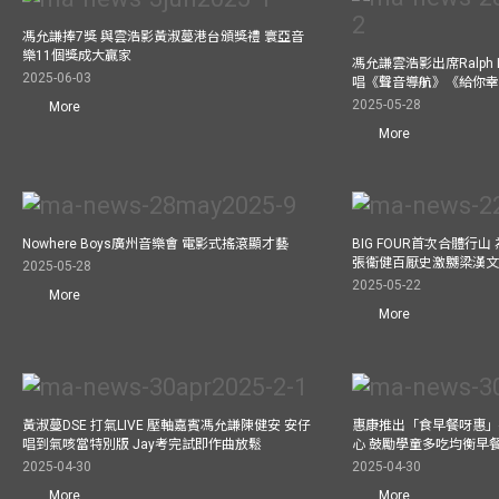
馮允謙捧7獎 與雲浩影黃淑蔓港台頒獎禮 寰亞音
樂11個獎成大贏家
馮允謙雲浩影出席Ralph L
2025-06-03
唱《聲音導航》《給你
2025-05-28
More
More
Nowhere Boys廣州音樂會 電影式搖滾顯才藝
BIG FOUR首次合體行
張衞健百厭史激嬲梁漢文
2025-05-28
2025-05-22
More
More
黃淑蔓DSE 打氣LIVE 壓軸嘉賓馮允謙陳健安 安仔
惠康推出「食早餐呀惠」
唱到氣咳當特別版 Jay考完試即作曲放鬆
心 鼓勵學童多吃均衡早
2025-04-30
2025-04-30
More
More