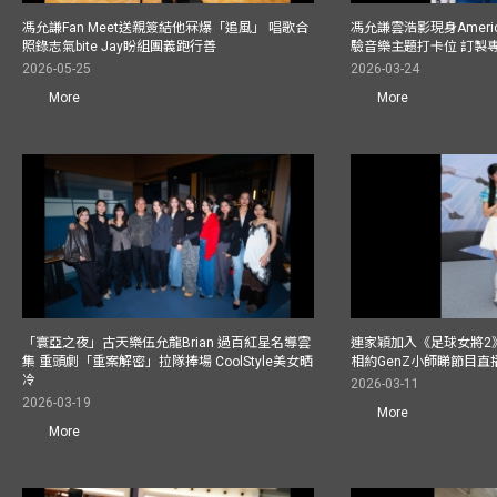
馮允謙Fan Meet送親簽結他冧爆「追風」 唱歌合
馮允謙雲浩影現身America
照錄志氣bite Jay盼組團義跑行善
驗音樂主題打卡位 訂製
2026-05-25
2026-03-24
More
More
「寰亞之夜」古天樂伍允龍Brian 過百紅星名導雲
連家穎加入《足球女將2
集 重頭劇「重案解密」拉隊捧場 CoolStyle美女晒
相約GenZ小師睇節目直
冷
2026-03-11
2026-03-19
More
More