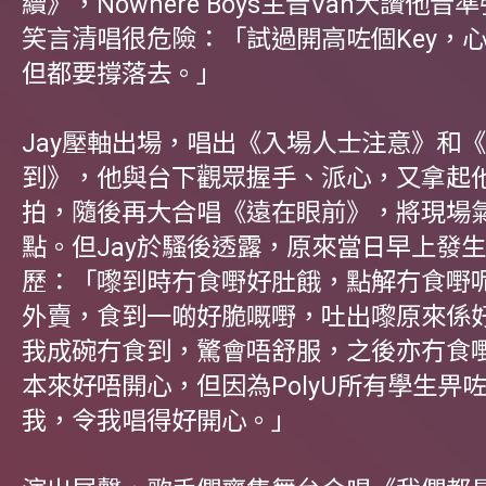
續》，Nowhere Boys主音Van大讚他
笑言清唱很危險：「試過開高咗個Key，
但都要撐落去。」
Jay壓軸出場，唱出《入場人士注意》和
到》，他與台下觀眾握手、派心，又拿起
拍，隨後再大合唱《遠在眼前》，將現場
點。但Jay於騷後透露，原來當日早上發
歷：「嚟到時冇食嘢好肚餓，點解冇食嘢
外賣，食到一啲好脆嘅嘢，吐出嚟原來係
我成碗冇食到，驚會唔舒服，之後亦冇食
本來好唔開心，但因為PolyU所有學生畀
我，令我唱得好開心。」