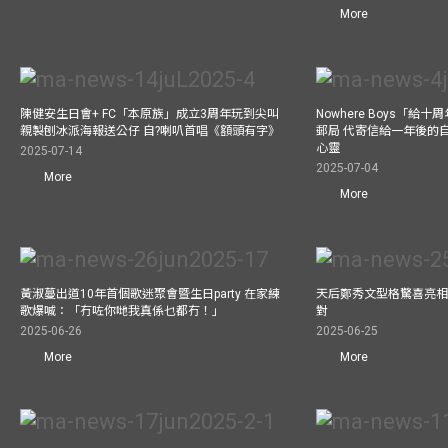
More
陳健安生日會+ FC「本原族」成立3周年玩到尖叫
Nowhere Boys「給
親製刨冰派海報送公仔 自?喇叭首唱《額頭有字》
郵局 代寄信給一年後的自
心靈
2025-07-14
2025-07-04
More
More
黃淑蔓出道10年首個歌迷聚會暨生日party 在家練
天后鄭秀文型格驚喜亮相C
歌爆喊：「冇咗你哋我真係乜都冇！」
對
2025-06-26
2025-06-25
More
More