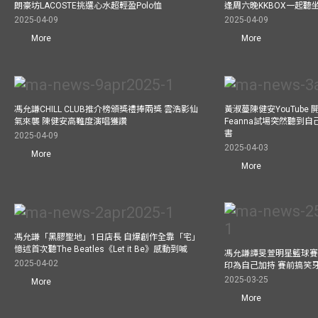
朗豪坊LACOSTE挑選心水超輕盈Polo恤
逢周六晚KKBOX一起聽
2025-04-09
2025-04-09
More
More
馮允謙CHILL CLUB推介榜頒獎禮捧兩獎 雲浩影仙
黃淑蔓陳健安YouTube 開
氣來襲 陳健安高難度演唱獲讚
Feanna試場突然聽到
書
2025-04-09
2025-04-03
More
More
馮允謙「黑膠聖地」1日店長 自爆創作全靠「宅」
憶述首次聽The Beatles《Let it Be》感動到喊
馮允謙譚旻萱明星籃球賽 
2025-04-02
印為自己加持 賽前搞笑
2025-03-25
More
More