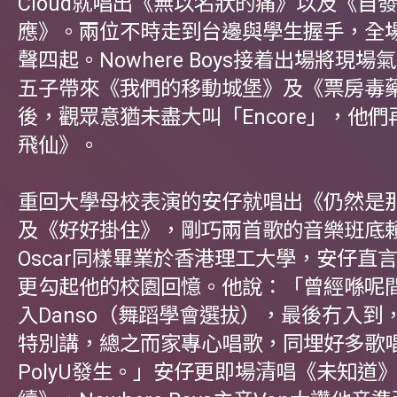
Cloud就唱出《無以名狀的痛》以及《自
應》。兩位不時走到台邊與學生握手，全場H
聲四起。Nowhere Boys接着出場將現
五子帶來《我們的移動城堡》及《票房毒
後，觀眾意猶未盡大叫「Encore」，他
飛仙》。
重回大學母校表演的安仔就唱出《仍然是
及《好好掛住》，剛巧兩首歌的音樂班底
Oscar同樣畢業於香港理工大學，安仔直
更勾起他的校園回憶。他說：「曾經喺呢間房C
入Danso（舞蹈學會選拔），最後冇入到
特別講，總之而家專心唱歌，同埋好多歌
PolyU發生。」安仔更即場清唱《未知道