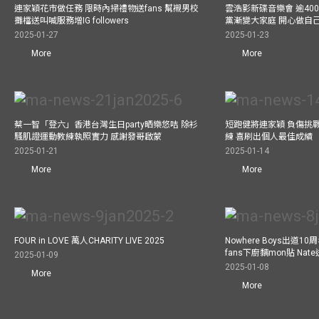
連家穎花市做任務 限時內掃禮物送fans 幫襯男校
雲浩影新碟音樂會 逾40
攤檔送叫喊服務增IG followers
黨漸變大家庭 開心做自
2025-01-27
2025-01-23
More
More
蔡一智「登六」香港台灣生日party晒樂悠咭 除衫
短跑健將連家穎 負傷挑戰
騷肌證運動教練執照實力 感謝發哥啟蒙
練 喜刷出個人最佳成績
2025-01-21
2025-01-14
More
More
FOUR in LOVE 萬人CHARITY LIVE 2025
Nowhere Boys出道1
fans下廚黐mon貼 Nat
2025-01-09
2025-01-08
More
More