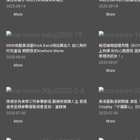
2025-08-19
2025-08-18
More
More
NWB喚醒黃淑蔓Rock Band魂自薦加入 敲三角鈴
楊煜謙韓國選秀騷《BOYS 
吹牧童笛 期間限定Nowhere Meow
上熱爆 剖白心路歷程 
哪裡爬起來！」
2025-08-06
2025-08-01
More
More
陳健安為東華三院拳賽獻唱 籲擁抱健康人生 喜遇
黃淑蔓動漫節開幕 演唱
香港星級拳擊運動員曹星如、潘啟情
Cosplay「守護甜心」
2025-07-30
2025-07-30
More
More