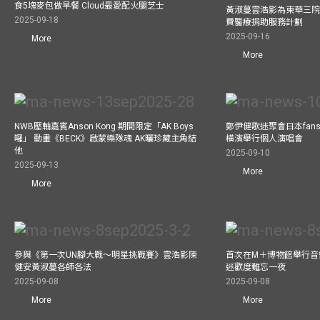
食5塊麥包做早餐 Cloud最愛配火腿芝士
黃淑蔓雲浩影為東華三院
2025-09-18
費醫療捐助服務計劃
2025-09-16
More
More
NWB壓軸嘉賓Anson Kong 期間限定「AK Boys
鄭伊健歌迷聚會日本fans
囉」 動畫《BECK》啟蒙樂隊魂 AK曬珍藏主角結
橫濱舉行個人演唱會
他
2025-09-10
2025-09-13
More
More
參與《第一次UN腳大戰～明星挑戰賽》雲浩影陳
首次在M＋博物館舉行音樂會
健安黃淑蔓各師各法
迷歡度難忘一夜
2025-09-08
2025-09-08
More
More