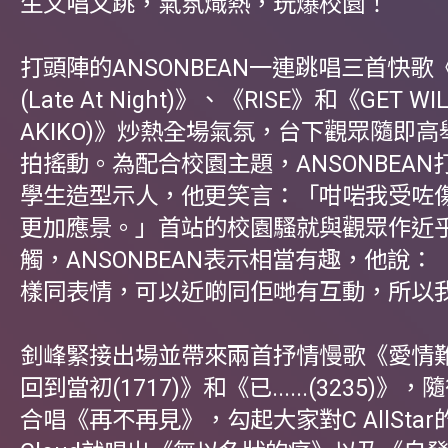
生又唱又跳，氣氛熾熱，玩爆校園！
打頭陣的ANSONBEAN一連跳唱三首快歌《C
(Late At Night)》、《RISE》和《GET WILD
AKIKO)》炒熱全場氣氛，台下觀眾隨即
拍搖動。為配合校園主題，ANSONBEA
學生造型示人，他更笑言：「咁啱我受咗
更加應景。」首站的校園騷就與觀眾作近
觸，ANSONBEAN表示相當有趣，他說
樣同表情，可以近啲同佢哋有互動，所以
釗峰緊接出場並帶來兩首抒情慢歌《愛情
回到當初(1717)》和《已......(3235)
合唱《再不再見》，勾起大家對C AllSta