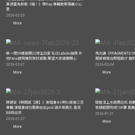
黃淑蔓為新歌《喵！》學Rap 專輯歌單隱藏小心
思
2026-02-25
More
蔡一傑59歲筵開22席生日宴 私伙Labubu抽獎 外
馮允謙《FRAGMENTS O
地Fans趕飛機到賀好感動 願望大家健康開心
親簽傾偈合照唱歌仔 寵粉
2026-02-07
2026-02-04
More
More
陳健安《時間感【遲】》簽唱會4小時to簽逾三百
歐鎧淳上水跑馬拉松 挑
專輯 演唱會成功幫歌迷出pool 過半新臉孔 喜見
家穎超額完成10K賽 跳
BB粉出世
2026-01-21
2026-01-27
More
More