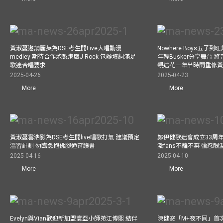
黃淑蔓邀請麗英為DSE考生開Live大唱動漫
Nowhere Boys五子到旺
medley 期待合作炮製港版J Rock 包辦填詞滿足
年輕Busker分享舞台 
歌迷合唱要求
親述花一年半時間重修
2025-04-26
2025-04-23
More
More
黃淑蔓雲浩影為DSE考生開live唱歌打氣 建議預定
鄭伊健歌迷會成立33周年 
溫習計劃 勿臨急抱佛腳通宵讀書
激fans不離不棄 強忍
2025-04-16
2025-04-10
More
More
Evelyn與Vian歡迎新加盟寰亞小師弟江博熙 結伴
陳健安「M+夜不同」首