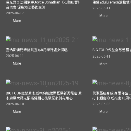
馮允謙 x 法國歌手Joyce Jonathan《心動迴響》
陳健安lululemon活
音樂會 促進港法藝術交流
2025-06-11
2025-06-17
More
More
雲浩影澳門笨豬跳宣布8月舉行處女個唱
BIG FOUR公益⾦慈善
2025-06-11
2025-06-11
More
More
BIG FOUR邀請蘇志威車婉婉飯聚互爆新秀秘密 蘇
黃淑蔓瘦身成功 兩年生
永康爆大師兄張衞健關心後輩原來別有用心
打卡超寵粉 盼推出10周
2025-06-10
2025-06-08
More
More