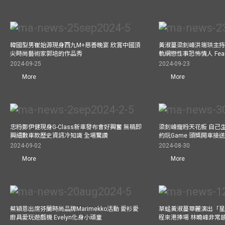
韓國型男崔始源現身西九M+慈善晚宴 欣賞中國頂
黃淑蔓梁釗峰洪瑞珙主持
尖時尚藝術家郭培的作品秀
軌網戀性事恐怖情人 Fe
2024-09-25
2024-09-23
More
More
忠粉鄭伊健現身G-Class新車發布會好興奮 無稿即
梁釗峰寵粉天花板 自己生
興細數車款歷史資訊冷知識 全場驚讚
約玩Game 頭獎開車接
2024-09-02
2024-08-30
More
More
蔡穎恩出席芬蘭時尚品牌Marimekko活動 愛衫愛
草蜢黃淑蔓華麗演出「星光
廚具愛玩遊戲機 Evelyn化身小頑童
程來港捧場 林曉峰非常