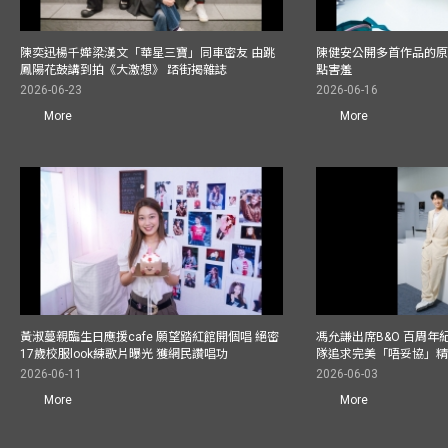
陳奕迅楊千嬅梁漢文「華星三寶」同車密友 由跳
陳健安公開多首作品的原始
鳳陽花鼓講到拍《大激想》 踎街揭雜誌
點害羞
2026-06-23
2026-06-16
More
More
黃淑蔓親臨生日應援cafe 願望踏紅館開個唱 絕密
馮允謙出席B&O 百周年
17歲校服look練歌片曝光 獲網民讚唱功
隊追求完美「唔妥協」
2026-06-11
2026-06-03
More
More