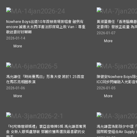
Nowhere Boys出道10年首辦商場簽唱會 破例有
黃淑蔓擔任「香港腦癇基
encore 誠邀太太西洋書法即席寫上款 Van：尊重
定要得》發放正能量 為
歌迷要好好睇睇
2026-01-07
2026-01-14
More
More
馮允謙任「時尚賽馬日」形象大使 將於1.25首度
陳健安Nowhere Boy
在馬匹亮相圈表演
ICC同步閃耀融入光影音
2026-01-06
2026-01-05
More
More
「叱咤樂壇頒獎禮」寰亞音樂捧5獎 馮允謙首奪男
馮允謙雲浩影除夕中環「
金 女新人銀獎盧慧敏 鄧麗欣獲票選我最喜歡的女
國際殿堂組合Air Suppl
歌手