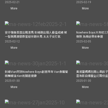
2025-02-21
2025-02-19
More
More
安仔傷後首度出戰渣馬 釗峰跑出個人最佳成績 蔡
Nowhere Boys大年
一智與周潤發群星結伴跑半馬 太太子女打氣
樂隊 為樂迷帶來幸運
2025-02-12
2025-02-05
More
More
釗峰Vian阿珙Nowhere Boys創意拜年 Van食蘿蔔
黃淑蔓媽媽包開心果餃子 
糕蘸蠔油 Ken祝腸道健康
雲浩影自爆屋企訂兩份盆
2025-01-30
2025-01-30
More
More