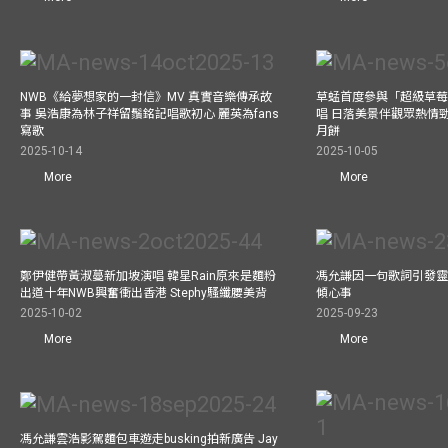
NWB《給夢想家的一封信》MV 真實音樂傳承故
草蜢首度參與「超級草莓
事 吳浩康為林子祥留鬚銘記唱歌初心 麗英為fans
唱 日落美景伴觀眾熱情
寫歌
月餅
2025-10-14
2025-10-05
More
More
鄭伊健帶黃淑蔓新加坡演唱 韓星Rain原來是麵粉
馮允謙因一句歌詞引發靈感
出道十年NWB興奮衝出香港 Stephy騷纖腰美背
傾心事
2025-10-02
2025-09-23
More
More
馮允謙雲浩影駕麵包車遊走busking拍新廣告 Jay