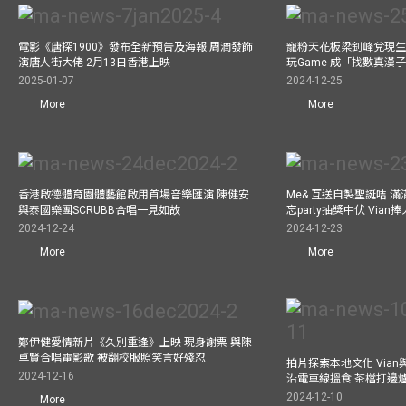
電影《唐探1900》發布全新預告及海報 周潤發飾
寵粉天花板梁釗峰兌現生
演唐人街大佬 2月13日香港上映
玩Game 成「找數真漢
2025-01-07
2024-12-25
More
More
香港啟德體育園體藝館啟用首場音樂匯演 陳健安
Me& 互送自製聖誕咭 
與泰國樂團SCRUBB合唱一見如故
忘party抽獎中伏 Via
2024-12-24
2024-12-23
More
More
鄭伊健愛情新片《久別重逢》上映 現身謝票 與陳
卓賢合唱電影歌 被翻校服照笑言好殘忍
拍片探索本地文化 Vian與外
2024-12-16
沿電車線搵食 茶檔打邊
2024-12-10
More