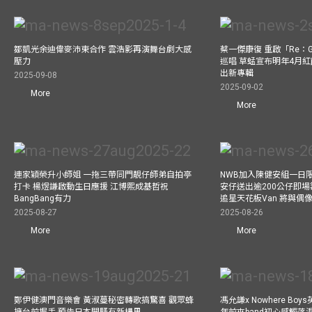
鄒凱光余迪偉麥沛東合作 雲浩影再演舞台劇大感
蔡一傑康復 重啟「Re：G
壓力
巡唱 草蜢宣布明年4月紅
出新專輯
2025-09-08
2025-09-02
More
More
連家穎榮升小師姐 一拖三帶同門靚仔師弟自拍亭
NWB加入陳健安組一日限定樂
打卡 楊煜謙啟動生日應援 江博熙成基哲祝
安仔送出逾200公仔即場
BangBang有力
追星天花板Van 將與
2025-08-27
2025-08-26
More
More
鄭伊健澳門音樂會 黃淑蔓秘密轉歌搞驚喜 觀眾蜂
馮允謙x Nowhere Bo
擁台前握手 預告日本開騷有新構思
年前夾band初心感觸落