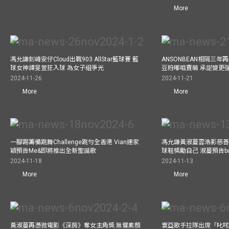
More
馮允謙釗峰安仔Cloud出戰903 AllStar籃球賽 籃
ANSONBEAN相隔三
球女神譚旻萱狂入球 為女子組爭光
豆粉嘟咀賣萌 承諾變更
2024-11-26
2024-11-21
More
More
一腳踢籌備跳舞Challenge跳勻全香港 Vian連家
馮允謙黃淑蔓雲浩影慈善活
穎預告Me&即將推出全新聖誕歌
球鞋獎勵自己 淑蔓預告bus
2024-11-18
2024-11-13
More
More
黃淑蔓再憑微電影《深房》奪女主角獎 無懼素顏
寰亞歌手拉隊出席「叱咤