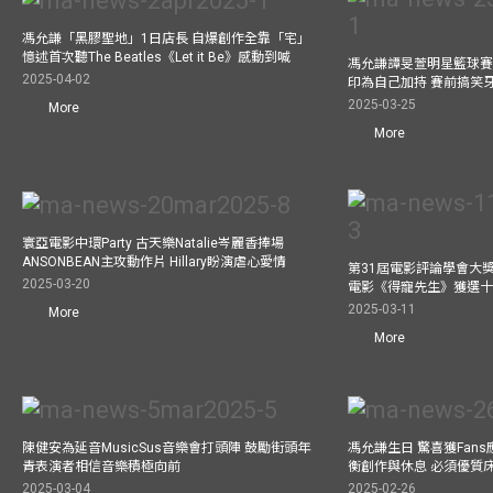
馮允謙「黑膠聖地」1日店長 自爆創作全靠「宅」
憶述首次聽The Beatles《Let it Be》感動到喊
馮允謙譚旻萱明星籃球賽 
2025-04-02
印為自己加持 賽前搞笑
2025-03-25
More
More
寰亞電影中環Party 古天樂Natalie岑麗香捧場
ANSONBEAN主攻動作片 Hillary盼演虐心愛情
第31屆電影評論學會大獎
2025-03-20
電影《得寵先生》獲選
2025-03-11
More
More
陳健安為延音MusicSus音樂會打頭陣 鼓勵街頭年
馮允謙生日 驚喜獲Fan
青表演者相信音樂積極向前
衡創作與休息 必須優質
2025-03-04
2025-02-26