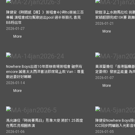
陳健安《時間感【遲】》簽唱會4小時to簽逾三百
歐鎧淳上水跑馬拉松 挑
專輯 演唱會成功幫歌迷出pool 過半新臉孔 喜見
家穎超額完成10K賽 跳
BB粉出世
2026-01-21
2026-01-27
More
More
Nowhere Boys出道10年首辦商場簽唱會 破例有
黃淑蔓擔任「香港腦癇基
encore 誠邀太太西洋書法即席寫上款 Van：尊重
定要得》發放正能量 為
歌迷要好好睇睇
2026-01-07
2026-01-14
More
More
馮允謙任「時尚賽馬日」形象大使 將於1.25首度
陳健安Nowhere Boy
在馬匹亮相圈表演
ICC同步閃耀融入光影音
2026-01-06
2026-01-05