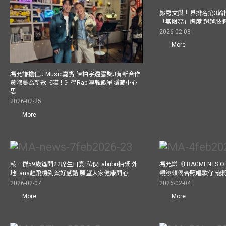
鄭秀文與世界排名第3輪
「無限亮」態度 超越肢
2026-02-08
More
馮允謙擔任J Music嘉賓 陳柏宇透露雙J有新合作
黃淑蔓為新歌《喵！》學Rap 專輯歌單隱藏小心
思
2026-02-25
More
蔡一傑59歲筵開22席生日宴 私伙Labubu抽獎 外
馮允謙《FRAGMENTS O
地Fans趕飛機到賀好感動 願望大家健康開心
親簽傾偈合照唱歌仔 寵粉
2026-02-07
2026-02-04
More
More