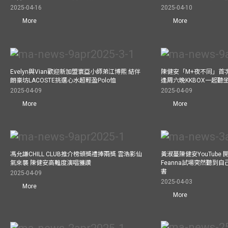
2025-04-16
2025-04-10
More
More
Evelyn與Vian歡迎新加盟寰亞小師弟江博熙 結伴
陳健安「M+夜不同」首
朗豪坊LACOSTE挑選心水超輕盈Polo恤
逢周六晚KKBOX一起聽
2025-04-09
2025-04-09
More
More
馮允謙CHILL CLUB推介榜頒獎禮捧兩獎 雲浩影仙
黃淑蔓陳健安YouTube 開
氣來襲 陳健安高難度演唱獲讚
Feanna試場突然聽到
書
2025-04-09
2025-04-03
More
More