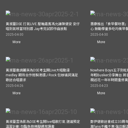
黃淑蔓DSE 打氣LIVE 壓軸嘉賓馮允謙陳健安 安仔
惠康推出「食早餐呀惠」
唱到氣咳當特別版 Jay考完試即作曲放鬆
心 鼓勵學童多吃均衡早
2025-04-30
2025-04-30
More
More
黃淑蔓邀請麗英為DSE考生開Live大唱動漫
Nowhere Boys五子到旺
medley 期待合作炮製港版J Rock 包辦填詞滿足
年輕Busker分享舞台 
歌迷合唱要求
親述花一年半時間重修
2025-04-26
2025-04-23
More
More
黃淑蔓雲浩影為DSE考生開live唱歌打氣 建議預定
鄭伊健歌迷會成立33周年 
溫習計劃 勿臨急抱佛腳通宵讀書
激fans不離不棄 強忍