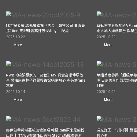
叱咤記者會 馮允謙望攞「男金」報答公司 黃淑蔓
草蜢首次參與加MA Family 
撐10cm高跟鞋變高妹感受Amy Lo視角
跳入城大炸爆舞台 與學
2025-10-22
2025-10-20
More
More
NWB《給夢想家的一封信》MV 真實音樂傳承故
草蜢首度參與「超級草莓
事 吳浩康為林子祥留鬚銘記唱歌初心 麗英為fans
唱 日落美景伴觀眾熱情
寫歌
月餅
2025-10-14
2025-10-05
More
More
鄭伊健帶黃淑蔓新加坡演唱 韓星Rain原來是麵粉
馮允謙因一句歌詞引發靈感
出道十年NWB興奮衝出香港 Stephy騷纖腰美背
傾心事