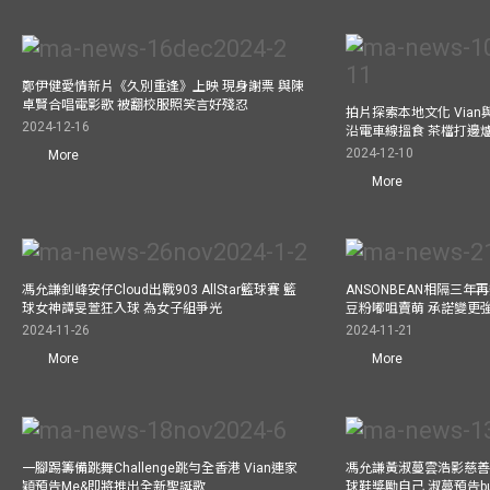
鄭伊健愛情新片《久別重逢》上映 現身謝票 與陳
卓賢合唱電影歌 被翻校服照笑言好殘忍
拍片探索本地文化 Vian與外
2024-12-16
沿電車線搵食 茶檔打邊
2024-12-10
More
More
馮允謙釗峰安仔Cloud出戰903 AllStar籃球賽 籃
ANSONBEAN相隔三
球女神譚旻萱狂入球 為女子組爭光
豆粉嘟咀賣萌 承諾變更
2024-11-26
2024-11-21
More
More
一腳踢籌備跳舞Challenge跳勻全香港 Vian連家
馮允謙黃淑蔓雲浩影慈善活
穎預告Me&即將推出全新聖誕歌
球鞋獎勵自己 淑蔓預告bus