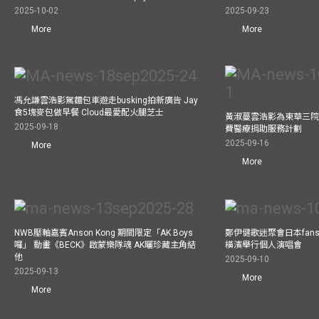
2025-10-02
2025-09-23
More
More
馮允謙雲浩影駕麵包車遊走busking拍新廣告 Jay
食5塊麥包做早餐 Cloud最愛配火腿芝士
黃淑蔓雲浩影為東華三院
2025-09-18
費醫療捐助服務計劃
2025-09-16
More
More
NWB壓軸嘉賓Anson Kong 期間限定「AK Boys
鄭伊健歌迷聚會日本fans
囉」 動畫《BECK》啟蒙樂隊魂 AK曬珍藏主角結
橫濱舉行個人演唱會
他
2025-09-10
2025-09-13
More
More