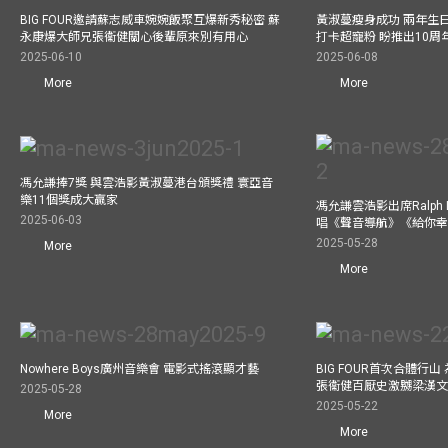
BIG FOUR邀請蘇志威車婉婉飯聚互爆新秀秘密 蘇
黃淑蔓瘦身成功 兩年生
永康爆大師兄張衞健關心後輩原來別有用心
打卡超寵粉 盼推出10周
2025-06-10
2025-06-08
More
More
馮允謙捧7獎 與雲浩影黃淑蔓港台頒獎禮 寰亞音
樂11個獎成大贏家
馮允謙雲浩影出席Ralph L
2025-06-03
唱《聲音導航》《給你
2025-05-28
More
More
Nowhere Boys廣州音樂會 電影式搖滾顯才藝
BIG FOUR首次合體行
張衞健百厭史激嬲梁漢文
2025-05-28
2025-05-22
More
More