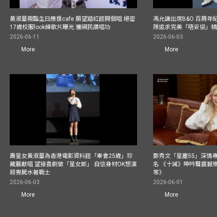
黃淑蔓親臨生日應援cafe 願望踏紅館開個唱 絕密
馮允謙出席B&O 百周年
17歲校服look練歌片曝光 獲網民讚唱功
隊追求完美「唔妥協」
2026-06-11
2026-06-03
More
More
壽星女黃淑蔓為香港電影資料館「幸會25歲」珍
鄭秀文「星塵55」深情
藏展獻唱 望接喜劇做「星女郎」 自信身材OK想演
名 《十誡》呻吟聲震撼樂壇
殺喪屍水著戰士
等》
2026-06-03
2026-06-01
More
More