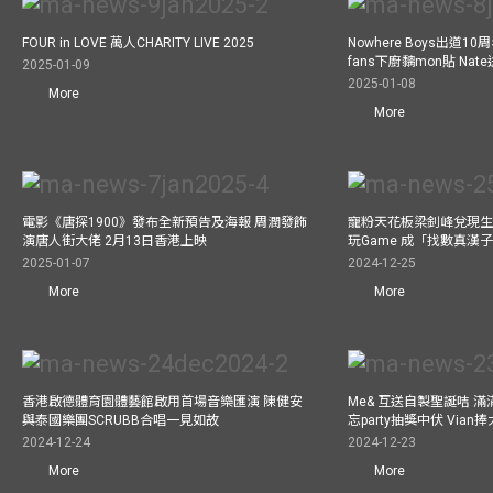
FOUR in LOVE 萬人CHARITY LIVE 2025
Nowhere Boys出道1
fans下廚黐mon貼 Nat
2025-01-09
2025-01-08
More
More
電影《唐探1900》發布全新預告及海報 周潤發飾
寵粉天花板梁釗峰兌現生
演唐人街大佬 2月13日香港上映
玩Game 成「找數真漢
2025-01-07
2024-12-25
More
More
香港啟德體育園體藝館啟用首場音樂匯演 陳健安
Me& 互送自製聖誕咭 
與泰國樂團SCRUBB合唱一見如故
忘party抽獎中伏 Via
2024-12-24
2024-12-23
More
More