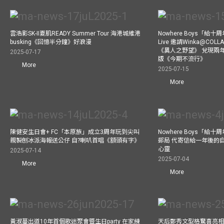
雲浩影SK-II夏肌READY Summer Tour 海港城維港
Nowhere Boys「給
busking《回憶半分鐘》好浪漫
Live 邀請Winka@CO
《異人之野望》 兌現兩
2025-07-17
版《今期不流行》
More
2025-07-15
More
陳健安生日會+ FC「本原族」成立3周年玩到尖叫
Nowhere Boys「給
親製刨冰派海報送公仔 自?喇叭首唱《額頭有字》
郵局 代寄信給一年後的自
心靈
2025-07-14
2025-07-04
More
More
黃淑蔓出道10年首個歌迷聚會暨生日party 在家練
天后鄭秀文型格驚喜亮相C