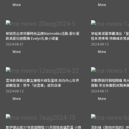
More
More
蔡穎恩出席芬蘭時尚品牌Marimekko活動 愛衫愛
草蜢黃淑蔓華麗演出「星光
廚具愛玩遊戲機 Evelyn化身小頑童
程來港捧場 林曉峰非常
2024-08-21
2024-08-12
More
More
雲浩影與歌迷慶生獲贈米線型蛋糕 剖白內心世界
倒數兩個月個唱開鑼 馮
感觸落淚：想令「迷雲黨」感到自豪
運動 笑言無腹肌就騷美
2024-08-12
2024-08-11
More
More
鄭伊健出道37年首度開唱 11月登陸高雄巨蛋 小齊
梁釗峰《致陪伴我的》沖咖