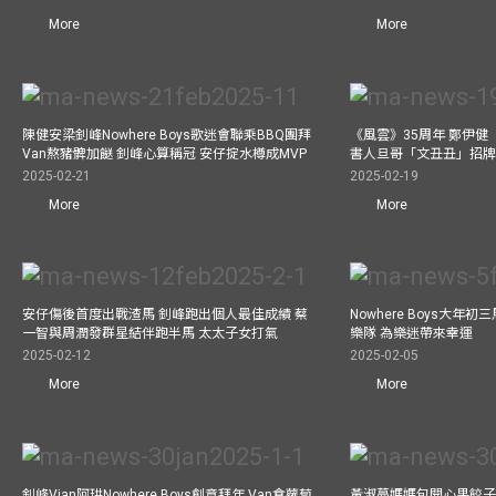
More
More
陳健安梁釗峰Nowhere Boys歌迷會聯乘BBQ團拜
《風雲》35周年 鄭伊健
Van熬豬髀加餸 釗峰心算稱冠 安仔掟水樽成MVP
書人旦哥「文丑丑」招牌
2025-02-21
2025-02-19
More
More
安仔傷後首度出戰渣馬 釗峰跑出個人最佳成績 蔡
Nowhere Boys大年
一智與周潤發群星結伴跑半馬 太太子女打氣
樂隊 為樂迷帶來幸運
2025-02-12
2025-02-05
More
More
釗峰Vian阿珙Nowhere Boys創意拜年 Van食蘿蔔
黃淑蔓媽媽包開心果餃子 