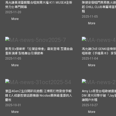
馮允謙黃淑蔓靚聲合唱賀周大福 K11 MUSEA全新
陳健安個唱門票預售火
勞力士專門開幕
起 CHILL CLUB專屬
騷
2025-11-20
2025-11-05
More
More
鄭秀文x張敬軒「拉濶音樂會」霸氣登場 互選金曲
馮允謙Chill GENKI音
重新演繹 型格舞台引爆節奏
唱新歌《手繪黑卡》 享
2025-11-05
2025-11-04
More
More
寰亞4GenZ生日開趴玩遊戲 江博熙打甩劉俊亨眼
Amy Lo首登台唱歌被
鏡 E人成基哲變話題機器 Nicolas願與最重要的人
DM 浸大同學仔破「Ja
慶祝
謙開戶外騷
2025-10-31
2025-10-27
More
More