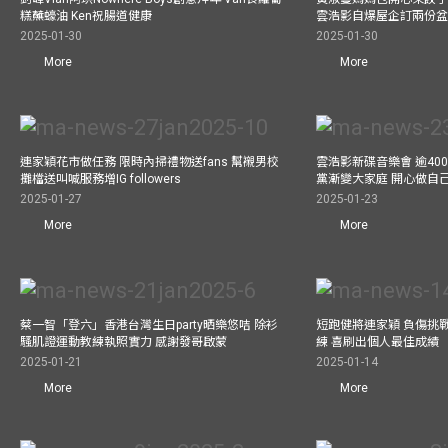
糕蘸蠔油 Ken祝腸道健康
雲浩影自爆屋企訂兩份盆
2025-01-30
2025-01-30
More
More
連家穎花市做任務 限時內掃禮物送fans 幫襯男校
雲浩影新碟音樂會 逾40
攤檔送叫喊服務增IG followers
黨漸變大家庭 開心做自
2025-01-27
2025-01-23
More
More
蔡一智「登六」香港台灣生日party晒樂悠咭 除衫
短跑健將連家穎 負傷挑戰
騷肌證運動教練執照實力 感謝發哥啟蒙
練 喜刷出個人最佳成績
2025-01-21
2025-01-14
More
More