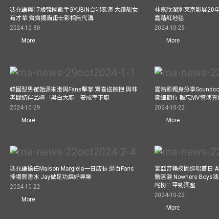
馮允謙與17歲韓國歌手GYUBIN合唱表演 大讚靚女
林嘉欣濶別東京影展20
有才華 齊齊擺貓甫士影相無代溝
嘉踏紅地毯
2024-10-30
2024-10-29
More
More
韓國型男崔始源來港與Fans擊掌 驚喜送擁抱 與林
雲浩影親身分享Soundc
老闆結伴品嚐「黑白大廚」安成宰下廚
意細節位 難忘MV導演
2024-10-29
2024-10-22
More
More
馮允謙擔任Maison Margiela一日店長 過百Fans
寰亞音樂校園巡唱首日 A
捧場買香水 Jay做足功課好專業
動落淚 Nowhere Bo
咤榜三甲勁興奮
2024-10-22
2024-10-22
More
More