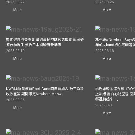
2025-08-27
2025-08-26
More
More
鄭伊健澳門音樂會 黃淑蔓秘密轉歌搞驚喜 觀眾蜂
馮允謙x Nowhere Bo
擁台前握手 預告日本開騷有新構思
年前夾band初心感觸落
2025-08-19
2025-08-18
More
More
NWB喚醒黃淑蔓Rock Band魂自薦加入 敲三角鈴
楊煜謙韓國選秀騷《BOYS 
吹牧童笛 期間限定Nowhere Meow
上熱爆 剖白心路歷程 
哪裡爬起來！」
2025-08-06
2025-08-01
More
More