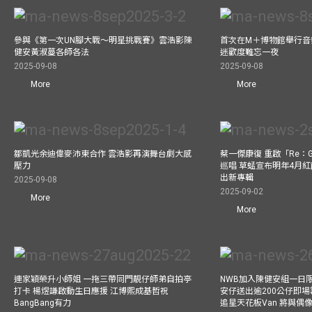
參與《第一次UN腳大戰～明星挑戰賽》雲浩影陳
首次在M＋博物館舉行音樂會
健安黃淑蔓各師各法
迷歡度難忘一夜
2025-09-08
2025-09-08
More
More
鄒凱光余迪偉麥沛東合作 雲浩影再演舞台劇大感
蔡一傑康復 重啟「Re：G
壓力
巡唱 草蜢宣布明年4月紅
出新專輯
2025-09-08
2025-09-02
More
More
連家穎榮升小師姐 一拖三帶同門靚仔師弟自拍亭
NWB加入陳健安組一日限定樂
打卡 楊煜謙啟動生日應援 江博熙成基哲祝
安仔送出逾200公仔即場
BangBang有力
追星天花板Van 將與