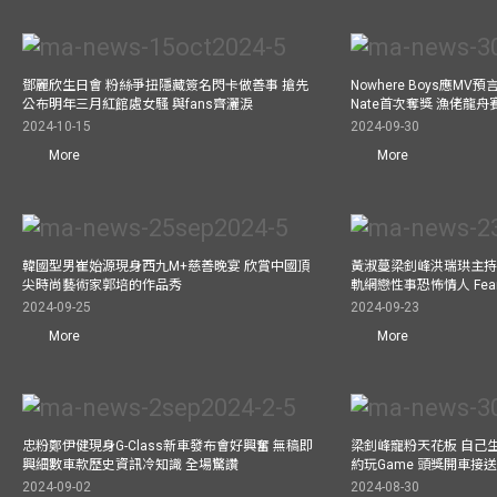
鄧麗欣生日會 粉絲爭扭隱藏簽名閃卡做善事 搶先
Nowhere Boys應M
公布明年三月紅館處女騷 與fans齊灑淚
Nate首次奪獎 漁佬龍
2024-10-15
2024-09-30
More
More
韓國型男崔始源現身西九M+慈善晚宴 欣賞中國頂
黃淑蔓梁釗峰洪瑞珙主持
尖時尚藝術家郭培的作品秀
軌網戀性事恐怖情人 Fe
2024-09-25
2024-09-23
More
More
忠粉鄭伊健現身G-Class新車發布會好興奮 無稿即
梁釗峰寵粉天花板 自己生
興細數車款歷史資訊冷知識 全場驚讚
約玩Game 頭獎開車接
2024-09-02
2024-08-30