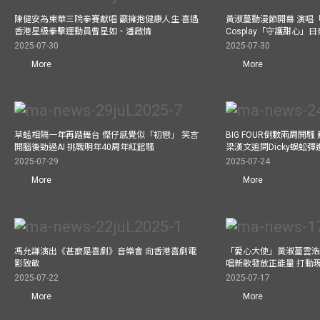
陳健安為東華三院拳賽獻唱 籲擁抱健康人生 喜遇
黃淑蔓動漫節開幕 演唱
香港星級拳擊運動員曹星如、潘啟情
Cosplay「守護甜心」
2025-07-30
2025-07-30
More
More
草蜢相隔一年再踏舞台 傑仔感覺似「初戀」 笑言
BIG FOUR倒數兩周開
開腦後勁過AI 挑戰明年40周年紅館騷
梁漢文追問Dicky蜈蚣
2025-07-29
2025-07-24
More
More
馮允謙演出《甚麼是喜劇》音樂會 向香港喜劇電
「愛心大使」黃淑蔓雲浩
影致敬
唱新歌發放正能量 打動
2025-07-22
2025-07-17
More
More