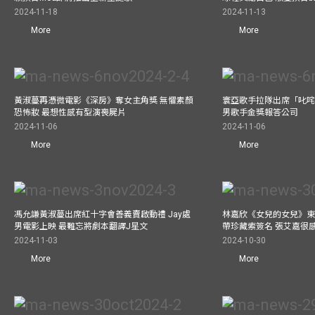
2024-11-18
2024-11-13
More
More
黃淑蔓再憑微電影《深房》奪女主角獎 無懼素顏
寰亞歌手拉隊出席「叱咤
恐怖妝 最想性感有型演喪屍片
男歌手金獎報答公司
2024-11-06
2024-11-06
More
More
馮允謙黃淑蔓出席紅十字會善義賣啟動禮 Jay處
林嘉欣《女兒的女兒》東
男電影上映 最難忘將劇本翻譯J星文
帶珍藏索簽名 張艾嘉很
2024-11-03
2024-10-30
More
More