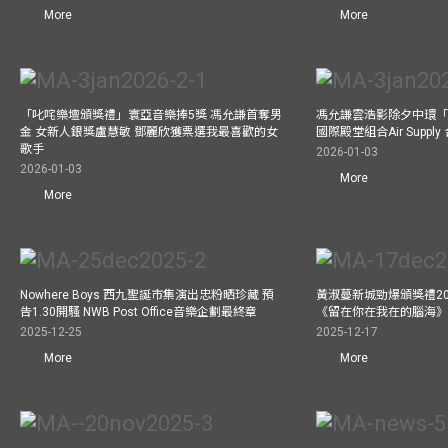
More
More
「叱咤樂壇頒獎禮」寰亞音樂捧5獎 馮允謙首奪男
馮允謙雲浩影除夕中環「
金 女新人銀獎盧慧敏 鄧麗欣獲票選我最喜歡的女
國際殿堂組合Air Suppl
歌手
2026-01-03
2026-01-03
More
More
Nowhere Boys 西九聖誕市集演出忠粉晒珍藏 預
黃淑蔓新城勁爆頒獎禮20
告1.30開騷 NWB Post Office音樂企劃最終章
《留在你在我在的腦海
2025-12-25
2025-12-17
More
More