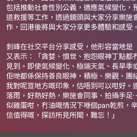
包括推動社會性別公義，適應氣候變化，
道救援等工作，透過鏡頭與大家分享樂施
作，回港後將與大家分享更多體驗和感受
釗峰在社交平台分享感受，他形容當地是
又表示：「貪婪、憤世、抱怨眼神丁點都
見到。即使氣候變化、極端天氣、長旱季
佢哋都係保持善良眼神，積極、樂觀、團
我對呢笪地方嘅印象，估唔到可以咁好。
落雨，好熱好熱，樂施會同事、拍攝手足
似雞蛋咁，冇油嘅情況下喺個pan乾煎，
信值得嘅，探訪所見所聞，難忘！」