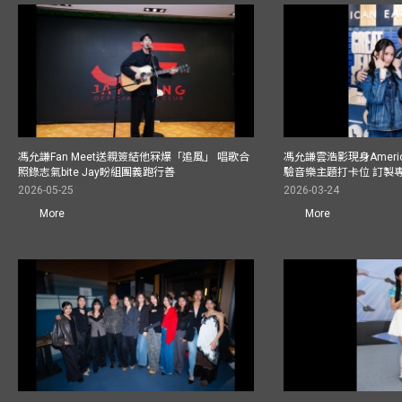
馮允謙Fan Meet送親簽結他冧爆「追風」 唱歌合
馮允謙雲浩影現身America
照錄志氣bite Jay盼組團義跑行善
驗音樂主題打卡位 訂製
2026-05-25
2026-03-24
More
More