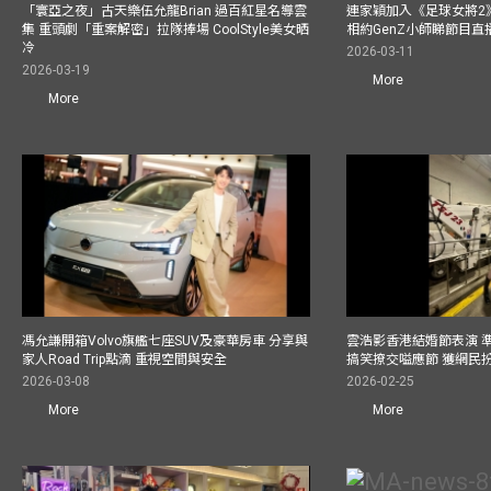
「寰亞之夜」古天樂伍允龍Brian 過百紅星名導雲
連家穎加入《足球女將2
集 重頭劇「重案解密」拉隊捧場 CoolStyle美女晒
相約GenZ小師睇節目直
冷
2026-03-11
2026-03-19
More
More
馮允謙開箱Volvo旗艦七座SUV及豪華房車 分享與
雲浩影香港結婚節表演 
家人Road Trip點滴 重視空間與安全
搞笑撩交嗌應節 獲網民
2026-03-08
2026-02-25
More
More