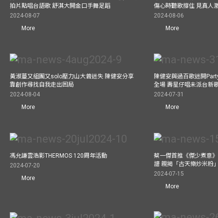
拍片點唱台語歌 舒淇大開金口手舞足蹈
傷心時聽歌撐住 見真人
2024-08-07
2024-08-06
More
More
黃淑蔓又組團又solo壓力山大曾迷失 陳健安分享
陳健安與過百歌迷開Par
靠創作尋找自我走出困局
全場 壽星仔唱未派台新
2024-08-04
2024-07-31
More
More
馮允謙雲浩影THERMOS 120周年活動
蔡一傑首推《傑少煮意》實
譜 親揭「古天樂炒米粉
2024-07-20
2024-07-15
More
More