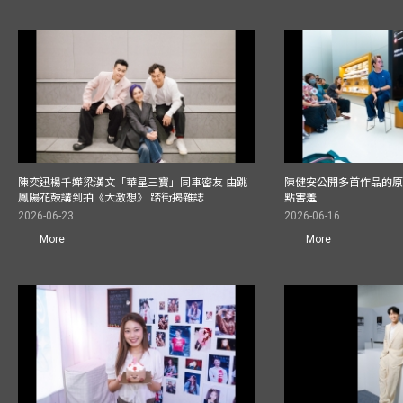
陳奕迅楊千嬅梁漢文「華星三寶」同車密友 由跳
陳健安公開多首作品的原始
鳳陽花鼓講到拍《大激想》 踎街揭雜誌
點害羞
2026-06-23
2026-06-16
More
More