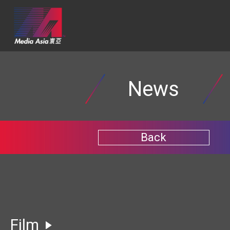
News
Back
Film