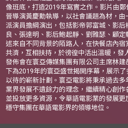
像班底，打造2019年寫實之作。影片由
晉導演黃慶勳執導，以社會議題為材，由
派演員擔綱演出，包括影帝郭富城、影后
良、張達明、影后鮑起靜、劉雅瑟、顧定
述來自不同背景的陌路人，在快餐店內宿
共濟，互相扶持，於徬徨中活出溫暖，發
發佈會在寰亞傳媒集團有限公司主席林建
下為2019年的寰亞盛世揭開序幕，展示
以待的嶄新計劃。寰亞電影將秉承過去多
業界發展不遺餘力的理念，繼續精心創作
並投放更多資源，令華語電影業的發展更
穩守集團在華語電影界的領導地位。