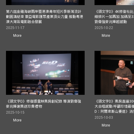
第六屆金雞海峽兩岸暨港澳青年短片季新灣流計
《頭文字D》4K修復杜比
劃圓滿結束 寰亞電影匯聚產業頂尖力量 推動粵港
線排片一加再加 加碼至3
澳大灣區電影融合發展
劉偉強麥兆輝超感動
2025-11-17
2025-10-22
More
More
《頭文字D》修復版重映票房創紀錄 導演劉偉強
《頭文字D》票房直逼30
麥兆輝謝票送珍貴禮物
大合唱感動 呼籲珍惜最
D：阿爾卑斯山賽道》消
2025-10-15
2025-10-03
More
More