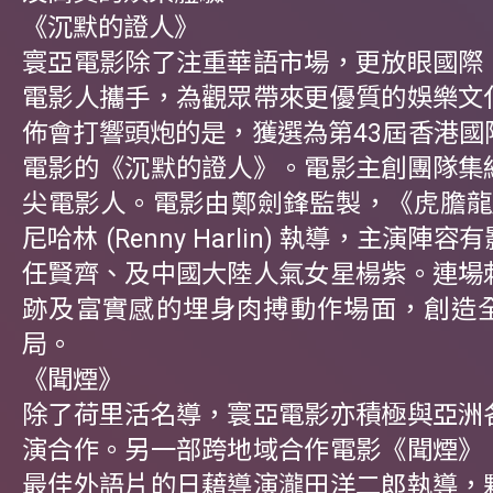
《沉默的證人》
寰亞電影除了注重華語市場，更放眼國際
電影人攜手，為觀眾帶來更優質的娛樂文
佈會打響頭炮的是，獲選為第43屆香港國
電影的《沉默的證人》。電影主創團隊集
尖電影人。電影由鄭劍鋒監製，《虎膽龍
尼哈林 (Renny Harlin) 執導，主演陣
任賢齊、及中國大陸人氣女星楊紫。連場
跡及富實感的埋身肉搏動作場面，創造
局。
《聞煙》
除了荷里活名導，寰亞電影亦積極與亞洲
演合作。另一部跨地域合作電影《聞煙》
最佳外語片的日藉導演瀧田洋二郎執導，