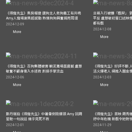
《得寵先生》票房報捷 唐狗主人救狗義工有共鳴
旦哥入行被嫌「戲屎」 
Amy人寵場謝票超感動 熱情狗狗興奮錫甩耳環
平反 盧慧敏初嘗口述映像
都有戲
2024-12-09
2024-12-08
More
More
《得寵先生》百狗集體被害 躺泥灘場面震撼 盧慧
《得寵先生》好評不斷 
敏奮不顧身衝入水拯救 割損手掌流血
活火爆老人 網推入圍金
2024-12-06
2024-12-03
More
More
鄭丹瑞拍《得寵先生》中暑暈倒險爆頭 Amy 因周
《得寵先生》首映 周秀
星馳一句說話 幾乎見死不救
妤中年危機 新戲令她對
2024-12-01
2024-11-29