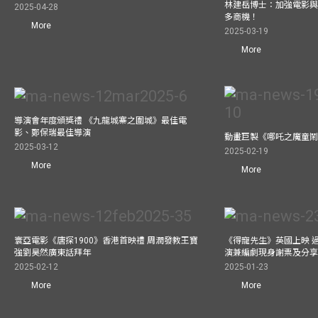
林建岳博士：加強電影
2025-04-28
多商機！
More
2025-03-19
More
導演會年度頒獎禮 《九龍城寨之圍城》最佳電
影、鄭保瑞最佳導演
動畫巨製《哪吒之魔童鬧
2025-03-12
2025-02-19
More
More
寰亞電影《唐探1900》香港首映禮 周潤發教王寶
《得寵先生》英國上映 
強劉昊然廣東話拜年
演兼編劇現身謝票及分享
2025-02-12
2025-01-23
More
More