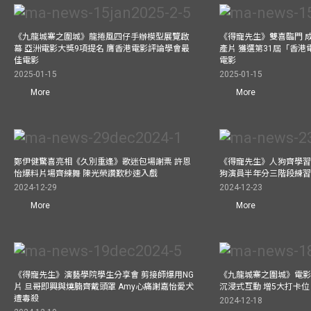
《九龍城寨之圍城》龍捲風四仔手辦模型展覽啟
《得寵先生》雙喜臨門 成
幕 亞洲電影大獎9項提名 膺香港電影評論學會最
產片 獲選第31屆「香
佳電影
電影
2025-01-15
2025-01-15
More
More
鄭伊健驚喜亮相《久別重逢》歌迷包場謝票 許恩
《得寵先生》人狗齊學習 
怡爆料片場齊練舞 陳光榮讚歎秒速入戲
狗演員半年分三階段練
2024-12-29
2024-12-23
More
More
《得寵先生》演藝學院學生分享會 剪接師爆用NG
《九龍城寨之圍城》電影展
片 旦哥即興與燒腩齊戴頭罩 Amy心痛謝嘉怡愛犬
沉浸式互動 增5大打卡位
遭毒殺
2024-12-18