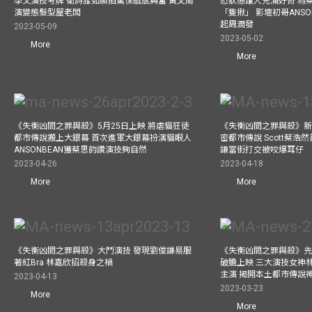
學文演技考牌 衛詩雅如願拍驚慄戲感興奮 黃又南
恐狀態讓人充滿好奇 為
演變態髮型屋老闆
「隻揪」 影壇初哥ANS
起周潤發
2023-05-09
2023-05-02
More
More
《失衡凶間之罪與殺》5月25日上映 將虐貓狂徒
《失衡凶間之罪與殺》新人
都市傳說搬上大銀幕 首次進軍大銀幕扮演貓眼人
密都市傳說 Scott蔡浩
ANSONBEAN獲蔡思韵讚演技夠自然
謙當街打交被咬爆耳仔
2023-04-26
2023-04-18
More
More
《失衡凶間之罪與殺》大鬥演技 發現劉俊謙易服
《失衡凶間之罪與殺》先
著紅Bra 林嘉欣招殺身之禍
破膽上映 三大演技女神
主演 揭開本土都市傳說
2023-04-13
2023-03-23
More
More