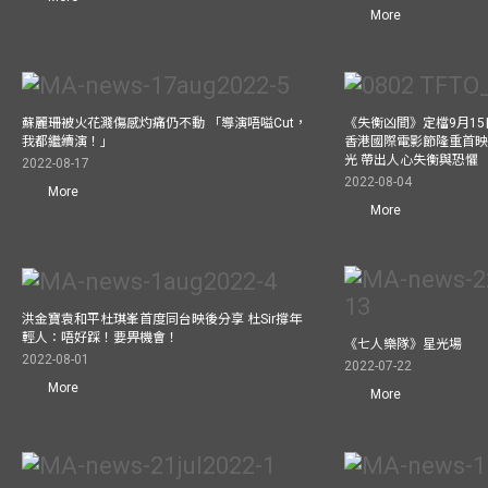
More
蘇麗珊被火花濺傷感灼痛仍不動 「導演唔嗌Cut，
《失衡凶間》定檔9月15
我都繼續演！」
香港國際電影節隆重首映
光 帶出人心失衡與恐懼
2022-08-17
2022-08-04
More
More
洪金寶袁和平杜琪峯首度同台映後分享 杜Sir撐年
輕人：唔好踩！要畀機會！
《七人樂隊》星光場
2022-08-01
2022-07-22
More
More