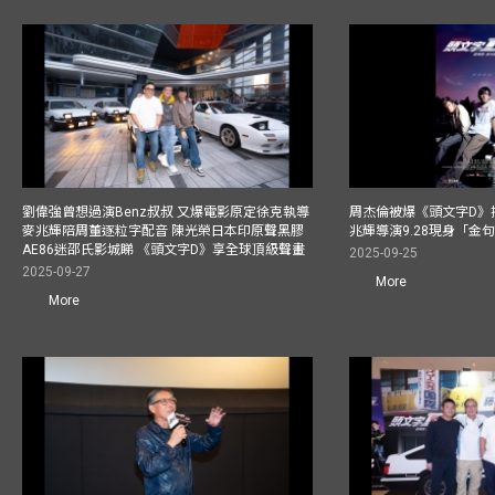
劉偉強曾想過演Benz叔叔 又爆電影原定徐克執導
周杰倫被爆《頭文字D》揸
麥兆輝陪周董逐粒字配音 陳光榮日本印原聲黑膠
兆輝導演9.28現身「金
AE86迷邵氏影城睇 《頭文字D》享全球頂級聲畫
2025-09-25
2025-09-27
More
More