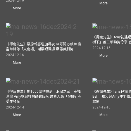
2024-12-19
More
More
《得寵先生》Amy初遇
樹下」義工帶狗狗分享 
《得寵先生》票房報喜增加場次 旦哥開心鼓舞 袁
2024-12-15
富華歸隊「人寵場」謝票眼濕濕 爆隱藏劇情
2024-12-16
More
More
《得寵先生》捐1000磅狗糧到「浪浪之家」幸福
《得寵先生》fans包場
滿瀉 Amy抹尿打掃餵食陪玩 讚真人版「悅娜」有
BB」 難忘與Amy伸半個
愛在發光
激情
2024-12-14
2024-12-10
More
More