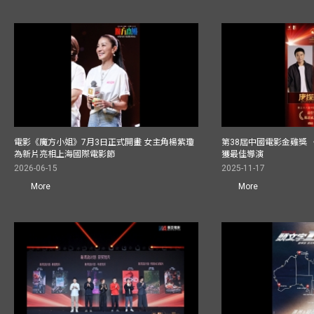
電影《魔方小姐》7月3日正式開畫 女主角楊紫瓊
第38屆中國電影金雞獎 
為新片亮相上海國際電影節
獲最佳導演
2026-06-15
2025-11-17
More
More