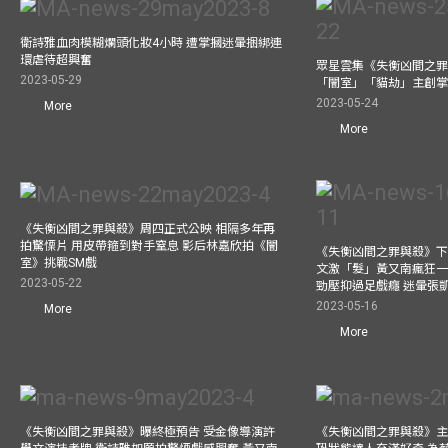
衛詩雅血肉模糊爛頭化妝4小時 遭掌摑迷暈捆綁連
環虐待超興奮
眾星雲集《失衡凶間之罪
2023-05-29
「闇室」「貓劫」主創
2023-05-24
More
More
《失衡凶間之罪與殺》周四正式公映 相隔多年再
拍驚慄片 用皮帶箍到對手窒息 影后林嘉欣拍《闇
《失衡凶間之罪與殺》下
室》挑戰SM戲
文激「髮」黃又南瘋狂一
2023-05-22
勁壓抑過足戲癮 迷暈張
2023-05-16
More
More
《失衡凶間之罪與殺》曝終極預告 受金像導演許
《失衡凶間之罪與殺》主