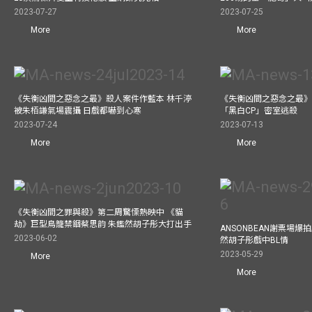
2023-07-27
2023-07-25
More
More
《失衡凶間之惡念之最》殺人案件作藍本 林千渟
《失衡凶間之惡念之最》
被朱栢謙氣場震攝 日戲都嚇到心寒
「黑白CP」密室逃殺
2023-07-24
2023-07-13
More
More
《失衡凶間之罪與殺》第二周驚慄熱映中 《貓
劫》巨型鳥籠禁錮蔡思韵 朱鑑然胡子彤大打出手
ANSONBEAN謝票場
2023-06-02
然胡子彤戲中BL情
2023-05-29
More
More