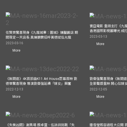
寰亞電影 重磅主打《九
香港國際影視展曝光 成
任賢齊驚喜現身《九龍城寨：圍城》燒臘飯店 期
2023-03-13
間限定一天店長 真燒鵝髀招呼黃德斌伍允龍
2023-03-16
More
More
《無間道》4K首部曲K11 Art House巨幕首映 劉
劉偉強驚喜現身《無間道
德華驚喜現身 導演劉偉強延續「嫁女」興奮
全景聲版重映 開心似嫁
2022-12-13
2022-12-05
More
More
《失衡凶間》謝票場 顏卓靈、伍詠詩挑戰「失
鍾雪瑩毁容過程大公開 