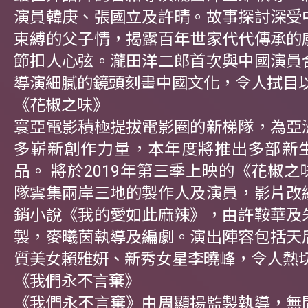
演員韓庚、張國立及許晴。故事探討深受
束縛的父子情，揭露百年世家代代傳承的
節扣人心弦。瀧田洋二郎首次與中國演員
導演細膩的鏡頭刻畫中國文化，令人拭目
《花椒之味》
寰亞電影積極提拔電影圈的新梯隊，為亞
多嶄新創作力量，本年度將推出多部新
品。 將於2019年第三季上映的《花椒
隊雲集兩岸三地的製作人及演員，影片改
銷小說《我的愛如此麻辣》，由許鞍華及
製，麥曦茵執導及編劇。演出陣容包括天
質美女賴雅妍、新秀女星李曉峰，令人熱
《我們永不言棄》
《我們永不言棄》由周顯揚監製執導，無