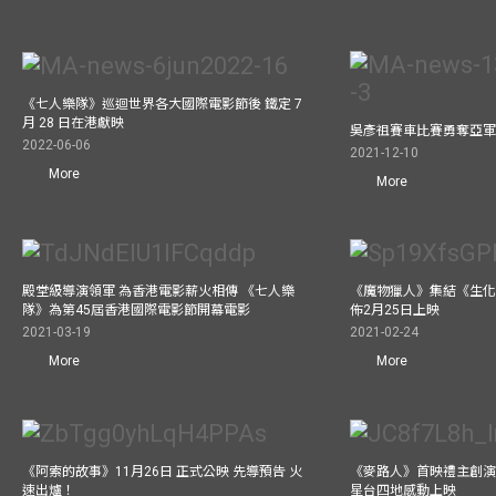
《七人樂隊》巡迴世界各大國際電影節後 鐵定 7
月 28 日在港獻映
吳彥祖賽車比賽勇奪亞
2022-06-06
2021-12-10
More
More
殿堂級導演領軍 為香港電影薪火相傳 《七人樂
《魔物獵人》集結《生化
隊》為第45屆香港國際電影節開幕電影
佈2月25日上映
2021-03-19
2021-02-24
More
More
《阿索的故事》11月26日 正式公映 先導預告 火
《麥路人》首映禮主創演員
速出爐！
星台四地感動上映