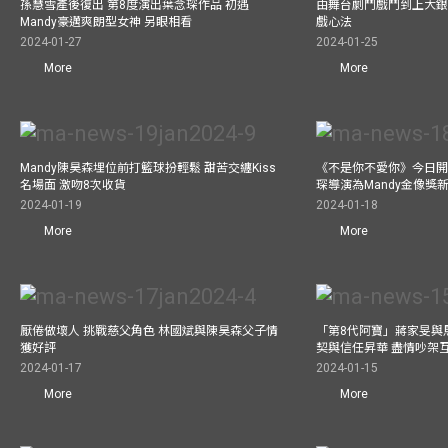
孫慧雪產後復出 第8度演出葉念琛作品 初遇
由舞台劇鬥戲鬥到上大銀
Mandy豪邁爽朗型女神 另眼相看
戲心法
2024-01-27
2024-01-25
More
More
Mandy陳昊森埋位前打籃球扮輕鬆 甜苦交纏Kiss
《不是你不愛你》今日開
名場面 激吻8次收貨
琛導演為Mandy金像獎
2024-01-19
2024-01-18
More
More
厭倦做壞人 挑戰慈父角色 林國斌與陳昊森父子情
「第8代阿寶」蔣家旻與
獲好評
契與信任昇華 盡情吵架
2024-01-17
2024-01-15
More
More