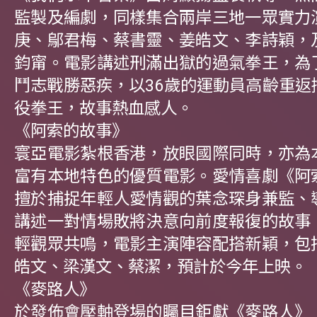
監製及編劇，同樣集合兩岸三地一眾實力
庚、鄔君梅、蔡書靈、姜皓文、李詩穎，
鈞甯。電影講述刑滿出獄的過氣拳王，為
鬥志戰勝惡疾，以36歲的運動員高齡重返
役拳王，故事熱血感人。
《阿索的故事》
寰亞電影紮根香港，放眼國際同時，亦為
富有本地特色的優質電影。愛情喜劇《阿
擅於捕捉年輕人愛情觀的葉念琛身兼監、
講述一對情場敗將決意向前度報復的故事
輕觀眾共鳴，電影主演陣容配搭新穎，包
皓文、梁漢文、蔡潔，預計於今年上映。
《麥路人》
於發佈會壓軸登場的矚目鉅獻《麥路人》