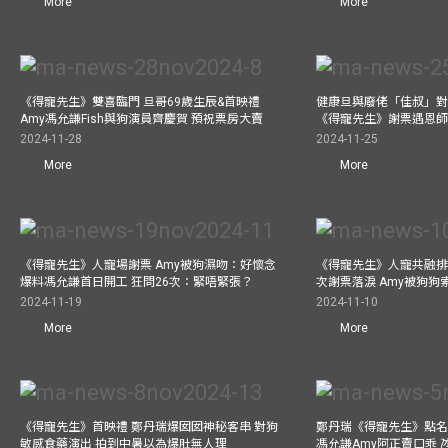
More
More
《得寵先生》雙喜臨門 旦哥69歲生辰&首映禮
健康旦與廢佬「佳叔」對
Amy馮允謙Fish與狗演員齊慶賀 預祝票房大賣
《得寵先生》謝票遇恩
2024-11-28
2024-11-25
More
More
《得寵先生》人寵場謝票 Amy被狗濕吻：好懷念
《得寵先生》人寵共融排
爆料馮允謙首日開工 狂問26次：緊唔緊張？
次謝票落淚 Amy被狗狗
2024-11-19
2024-11-10
More
More
《得寵先生》首映禮 鄭丹瑞爆囡囡神秘客串 對狗
鄭丹瑞《得寵先生》點名
敏感食藥演出 拍到中暑以為爆肚無人理
馮允謙Amy阿正賣口乖 