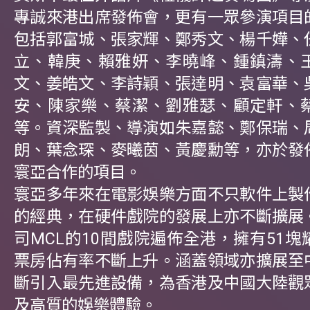
專誠來港出席發佈會，更有一眾參演項目
包括郭富城、張家輝、鄭秀文、楊千嬅、
立、韓庚、賴雅妍、李曉峰、鍾鎮濤、
文、姜皓文、李詩穎、張達明、袁富華、
安、陳家樂、蔡潔、劉雅瑟、顧定軒、
等。資深監製、導演如朱嘉懿、鄭保瑞、
朗、葉念琛、麥曦茵、黃慶勳等，亦於發
寰亞合作的項目。
寰亞多年來在電影娛樂方面不只軟件上製
的經典，在硬件戲院的發展上亦不斷擴展
司MCL的10間戲院遍佈全港，擁有51
票房佔有率不斷上升。涵蓋領域亦擴展至
斷引入最先進設備，為香港及中國大陸觀
及高質的娛樂體驗。