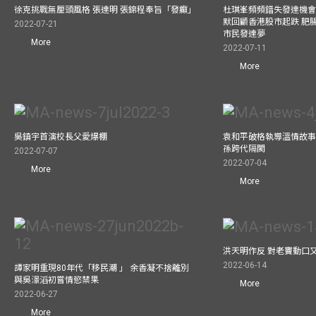
徐克挑戰無厘頭風格 張達明 張錦程奉旨「發癲」
杜琪峯頻頻錯失發達機會
默回顧香港股市起跌 肥腸
2022-07-21
市民發達夢
More
2022-07-11
More
吳鎮宇首演校長父愛爆棚
袁和平破格執導溫情故事
孫跨代隔閡
2022-07-07
2022-07-04
More
More
洪天明作反 對老竇動口
2022-06-14
譚家明重現80年代「移民潮 」 余香凝不捨離別
與吳澋滔初嘗情慾禁果
More
2022-06-27
More