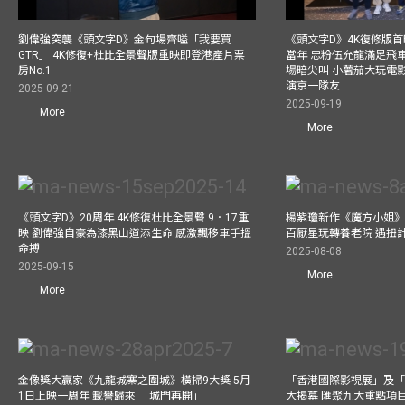
劉偉強突襲《頭文字D》金句場齊嗌「我要買
《頭文字D》4K復修版
GTR」 4K修復+杜比全景聲版重映即登港產片票
當年 忠粉伍允龍滿足飛
房No.1
場暗尖叫 小薯茄大玩電影
演京一隊友
2025-09-21
2025-09-19
More
More
《頭文字D》20周年 4K修復杜比全景聲 9．17重
楊紫瓊新作《魔方小姐》
映 劉偉強自豪為漆黑山道添生命 感激飄移車手搵
百厭星玩轉養老院 遇扭
命搏
2025-08-08
2025-09-15
More
More
金像獎大贏家《九龍城寨之圍城》橫掃9大獎 5月
「香港國際影視展」及
1日上映一周年 載譽歸來 「城門再開」
大揭幕 匯聚九大重點項