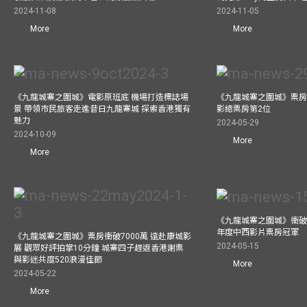
2024-11-08
2024-11-05
More
More
《九龍城寨之圍城》電影原班底 機場打造標誌場
《九龍城寨之圍城》票房
景 帶領市民旅客走進昔日九龍寨城 探索香港獨有
影總票房第2位
魅力
2024-05-29
2024-10-09
More
More
《九龍城寨之圍城》衝破45
年度中西影片票房冠軍
《九龍城寨之圍城》票房衝破7000萬 遠赴康城影
2024-05-15
展 觀眾好評拍掌10分鐘 城寨四子趕返香港謝票
與影迷共度520浪漫佳節
More
2024-05-22
More