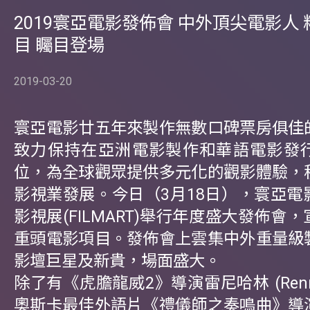
2019寰亞電影發佈會 中外頂尖電影人
目 矚目登場
2019-03-20
寰亞電影廿五年來製作無數口碑票房俱佳
致力保持在亞洲電影製作和華語電影發
位，為全球觀眾提供多元化的觀影體驗，
影視業發展。今日（3月18日），寰亞電
影視展(FILMART)舉行年度盛大發佈會
重頭電影項目。發佈會上雲集中外重量級
影壇巨星及新貴，場面盛大。
除了有《虎膽龍威2》導演雷尼哈林 (Renny H
奧斯卡最佳外語片《禮儀師之奏鳴曲》導