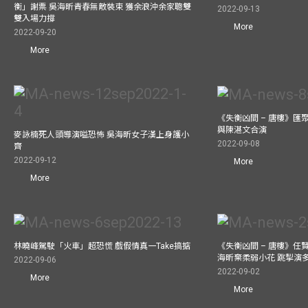
衡」謝票 吳海昕青春無敵裝束 獲余浪沖余家聰雙
2022-09-13
雙入場力撐
More
2022-09-20
More
《失衡凶間 – 唐樓》匯
與陳湛文合演
麥詠楠死人頭導演嗌恐怖 吳海昕女子漢上身護小
2022-09-08
齊
2022-09-12
More
More
林曉峰駕駛「火車」超恐慌 戲假情真一Take搞掂
《失衡凶間 – 唐樓》任
海昕棄柔弱小花 跳掣演
2022-09-06
2022-09-02
More
More