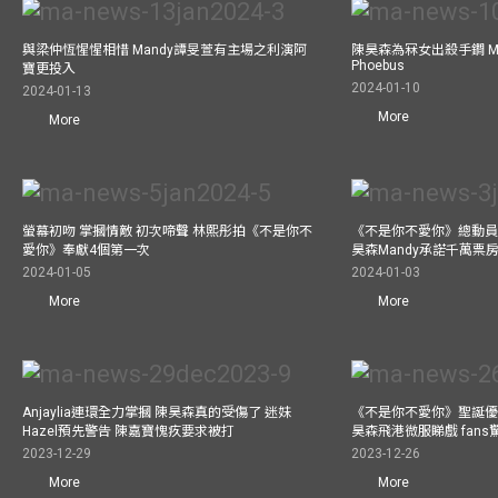
與梁仲恆惺惺相惜 Mandy譚旻萱有主場之利演阿
陳昊森為冧女出殺手鐧 Ma
Phoebus
寶更投入
2024-01-10
2024-01-13
More
More
螢幕初吻 掌摑情敵 初次啼聲 林熙彤拍《不是你不
《不是你不愛你》總動員
愛你》奉獻4個第一次
昊森Mandy承諾千萬票
2024-01-05
2024-01-03
More
More
Anjaylia連環全力掌摑 陳昊森真的受傷了 迷妹
《不是你不愛你》聖誕優
Hazel預先警告 陳嘉寶愧疚要求被打
昊森飛港微服睇戲 fans
2023-12-29
2023-12-26
More
More