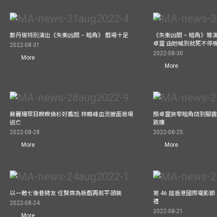
鄭丹瑞特別演出《失衡凶間 – 暗角》 戲場十足
《失衡凶間 – 暗角》
卓靈 由她喊到就死不停
2022-08-31
2022-08-30
More
More
蘇麗珊眾目睽睽換衫好尷尬 林曉峰血流披面商場
顏卓靈狹窄暗角踎到腳震
逃亡
跳樓
2022-08-28
2022-08-25
More
More
以一敵七後巷劈友 任賢齊為新戲再剪平頭裝
第 46 屆香港國際電影
禮
2022-08-24
2022-08-21
More