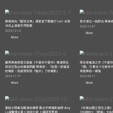
陳昊森向「籃球女神」譚旻萱下戰書打1on1 未對
首次埋位一拍即合 陳昊
決先上演激烈牙骹戰
2023-12-07
2023-12-14
More
More
暖男陳昊森發文感謝《不是你不愛你》導演葉念
葉念琛催淚之作《不是
琛信任及台前幕後照顧 陳昊森：「這是一部催淚
「細」力 集合十位新世代
的電影，我感受到我『進步』了的電影」
串星陣容一樣強
2023-11-17
2023-08-11
More
More
姜皓文吸毒溶屍演技爆發 靠古天樂電影偷師 Amy
《失衡凶間之惡念之最》
Lo演驚慄片愛上特技化妝 上網研究死相
200磅的士「肥哥」大叫