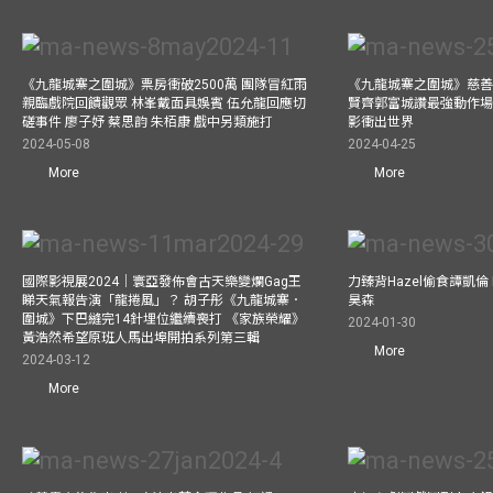
《九龍城寨之圍城》票房衝破2500萬 團隊冒紅雨
《九龍城寨之圍城》慈善
親臨戲院回饋觀眾 林峯戴面具娛賓 伍允龍回應切
賢齊郭富城讚最強動作場
磋事件 廖子妤 蔡思韵 朱栢康 戲中另類施打
影衝出世界
2024-05-08
2024-04-25
More
More
國際影視展2024｜寰亞發佈會古天樂變爛Gag王
力臻背Hazel偷食譚凱倫
睇天氣報告演「龍捲風」？ 胡子彤《九龍城寨．
昊森
圍城》下巴縫完14針埋位繼續喪打 《家族榮耀》
2024-01-30
黃浩然希望原班人馬出埠開拍系列第三輯
More
2024-03-12
More