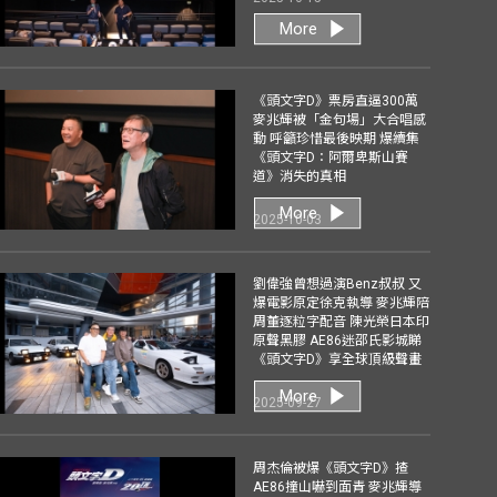
More
《頭文字D》票房直逼300萬
麥兆輝被「金句場」大合唱感
動 呼籲珍惜最後映期 爆續集
《頭文字D：阿爾卑斯山賽
道》消失的真相
More
2025-10-03
劉偉強曾想過演Benz叔叔 又
爆電影原定徐克執導 麥兆輝陪
周董逐粒字配音 陳光榮日本印
原聲黑膠 AE86迷邵氏影城睇
《頭文字D》享全球頂級聲畫
More
2025-09-27
周杰倫被爆《頭文字D》揸
AE86撞山嚇到面青 麥兆輝導