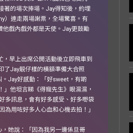
接著的場次捧場。Jay得知後，約埋
my）連走兩場謝票，全場驚喜。有
my讚他戲內戲外都是天使。Jay更鼓勵
繁忙，早上出席公開活動後立即飛車到
印了Jay靚仔樣的橫額準備大合照
。Jay好感動：「好sweet，有啲
謝！」他坦言睇《得寵先生》眼濕濕，
好多訊息，會有好多感受、好多嘢袋
因為用咗好多人心血和心機去拍！」
開心，她說：「因為我另一邊係旦哥