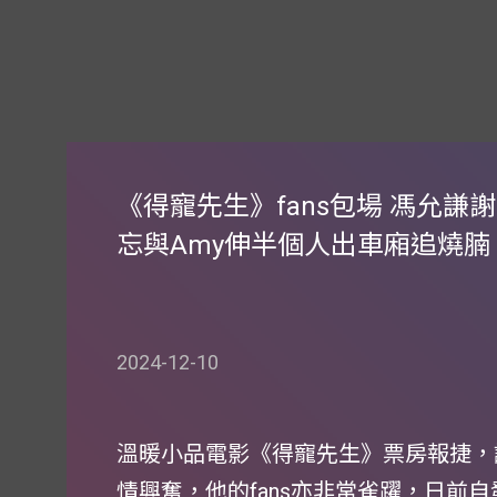
《得寵先生》fans包場 馮允謙
忘與Amy伸半個人出車廂追燒腩 
2024-12-10
溫暖小品電影《得寵先生》票房報捷，
情興奮，他的fans亦非常雀躍，日前自