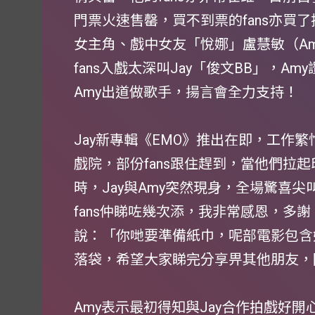
門票火速售罄，買不到票的fans亦買了
女主角、戲中女友「悅娜」盧慧敏（A
fans入戲太深叫Jay「俊文BB」，A
Amy出道做歌手，揚言會全力支持！
Jay新專輯《EMO》推出在即，工作
戲院，部份fans跟住趕到，當他們拉起
時，Jay與Amy突然現身，全場驚喜尖叫
fans仲睇咗幾次添，我非常感恩，多
說：「你哋要準備紙巾，呢部電影包含
落袋，希望大家睇完分享畀其他朋友，
Amy表示最初得知與Jay合作拍戲好