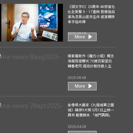
《頭文字D》20周年 4K修復杜
比全景聲 9．17重映 劉偉強自
豪為漆黑山道添生命 感激飄移
車手搵命搏
2025-09-15
More
楊紫瓊新作《魔方小姐》概念
海報首度曝光 70歲百厭星玩
轉養老院 遇扭計骰改變人生
2025-08-08
More
金像獎大贏家《九龍城寨之圍
城》橫掃9大獎 5月1日上映一
周年 載譽歸來 「城門再開」
2025-04-28