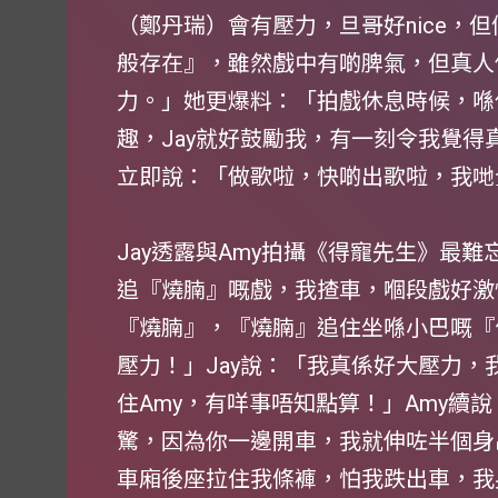
（鄭丹瑞）會有壓力，旦哥好nice，但
般存在』，雖然戲中有啲脾氣，但真人係
力。」她更爆料：「拍戲休息時候，喺
趣，Jay就好鼓勵我，有一刻令我覺得
立即說：「做歌啦，快啲出歌啦，我哋
Jay透露與Amy拍攝《得寵先生》最
追『燒腩』嘅戲，我揸車，嗰段戲好激
『燒腩』，『燒腩』追住坐喺小巴嘅『
壓力！」Jay說：「我真係好大壓力
住Amy，有咩事唔知點算！」Amy續
驚，因為你一邊開車，我就伸咗半個身
車廂後座拉住我條褲，怕我跌出車，我