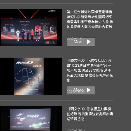
第六屆金雞海峽兩岸暨港澳青
年短片季新灣流計劃圓滿結束
寰亞電影匯聚產業頂尖力量 推
動粵港澳大灣區電影融合發展
2025-11-17
More
《頭文字D》4K修復杜比全景
聲10.23澳紐重映院線排片一
加再加 加碼至33間戲院 港產
片最大規模 劉偉強麥兆輝超感
動
More
2025-10-22
《頭文字D》修復版重映票房
創紀錄 導演劉偉強麥兆輝謝票
送珍貴禮物
2025-10-15