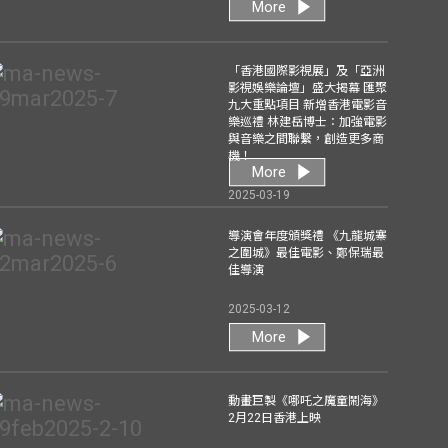
More
「香港國際影視展」及「亞洲
影視娛樂論壇」盛大揭幕 匯聚
九大重點項目 新增香港電影音
樂巡禮 林建岳博士：加強電影
與音樂之間聯繫，創造更多商
機！
More
2025-03-19
導演會年度頒獎禮 《九龍城寨
之圍城》最佳電影、鄭保瑞最
佳導演
2025-03-12
More
動畫巨製《哪吒之魔童鬧海》
2月22日香港上映