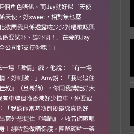
佢個角色唔係。而Jay就好似『天使
天使，好sweet，相對無乜壓
化妝間我只係透露咗少少對唱歌嘅興
真係要試吓、諗吓喎！」在旁的Jay
全公司都支持你㗎！」
難忘一場「激情」戲，他說：「有一場
情，好刺激！」Amy說：「我哋追住
佳叔』（旦哥飾），你同我講話好大
，我有車牌但喺香港好少揸車，仲要載
說：「我諗你當時喺倒後鏡睇真係好
出窗外想捉住『燒腩』，收音師匿喺
身上綁咗墊做晒保護。團隊砌咗一架