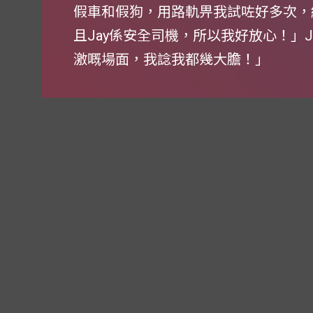
假車和假狗，用路軌畀我試咗好多次，
且Jay係安全司機，所以我好放心！」
激嘅場面，我諗我都幾大膽！」