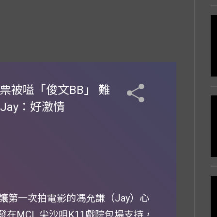
謝票被嗌「俊文BB」 難
Jay：好激情
讓第一次拍電影的馮允謙（Jay）心
發在MCL 尖沙咀K11戲院包場支持，