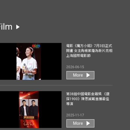
Film
電影《魔方小姐》7月3日正式
開畫 女主角楊紫瓊為新片亮相
上海國際電影節
2026-06-15
More
第38屆中國電影金雞獎 《唐
探1900》陳思誠戴墨獲最佳
導演
2025-11-17
More