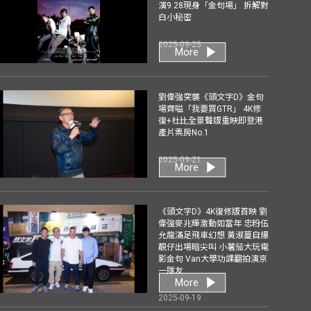
演9.28現身「金句場」 拆解對
白小秘密
2025-09-25
More
劉偉強突襲《頭文字D》金句
場齊嗌「我要買GTR」 4K修
復+杜比全景聲版重映即登港
產片票房No.1
2025-09-21
More
《頭文字D》4K復修版首映 劉
偉強麥兆輝激動如當年 忠粉伍
允龍滿足飛車幻想 黃淑蔓自爆
靚仔出場暗尖叫 小薯茄大玩電
影金句 Van大學功課翻拍演京
一隊友
More
2025-09-19