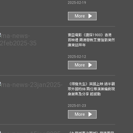
2025-02-19
More
寰亞電影《唐探1900》香港
首映禮 周潤發教王寶強劉昊然
廣東話拜年
2025-02-12
More
《得寵先生》英國上映 過半觀
眾外國粉絲 兩位導演兼編劇現
身謝票及分享 超感動
2025-01-23
More