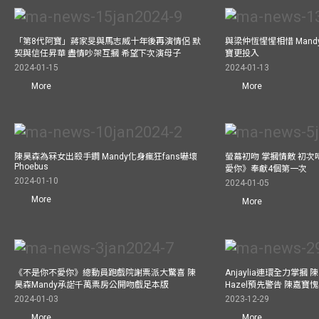
「第8代阿寶」蔣家旻與馬志威十年後再演情侶 默
與梁仲恆惺惺相惜 Man
契與信任昇華 盡情吵架互摑 希望下次演母子
寶更投入
2024-01-15
2024-01-13
More
More
陳昊森為冧女出殺手鐧 Mandy化身瘋狂fans嚇壞
螢幕初吻 掌摑情敵 初次
Phoebus
愛你》奉獻4個第一次
2024-01-10
2024-01-05
More
More
《不是你不愛你》總動員跑戲院謝票派大驚喜 陳
Anjaylia連環全力掌摑
昊森Mandy承諾千萬票房公開吻戲足本版
Hazel預先警告 陳嘉寶
2024-01-03
2023-12-29
More
More