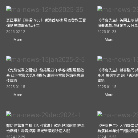
寰亞電影《唐探1900》香港首映禮 周潤發教王寶
《得寵先生》英國上映 
強劉昊然廣東話拜年
演兼編劇現身謝票及分享
2025-02-12
2025-01-23
More
More
《九龍城寨之圍城》龍捲風四仔手辦模型展覽啟
《得寵先生》雙喜臨門 成
幕 亞洲電影大獎9項提名 膺香港電影評論學會最
產片 獲選第31屆「香
佳電影
電影
2025-01-15
2025-01-15
More
More
鄭伊健驚喜亮相《久別重逢》歌迷包場謝票 許恩
《得寵先生》人狗齊學習 
怡爆料片場齊練舞 陳光榮讚歎秒速入戲
狗演員半年分三階段練
2024-12-29
2024-12-23