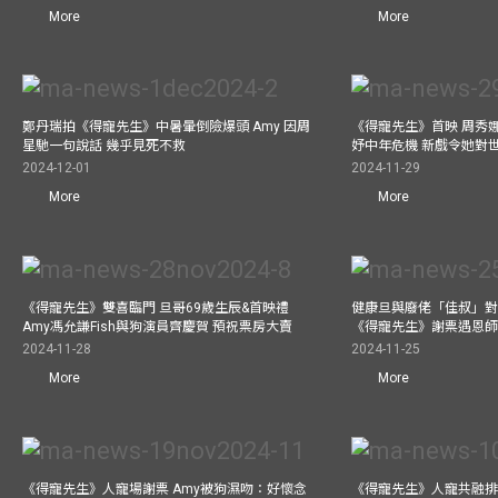
More
More
鄭丹瑞拍《得寵先生》中暑暈倒險爆頭 Amy 因周
《得寵先生》首映 周秀
星馳一句說話 幾乎見死不救
妤中年危機 新戲令她對
2024-12-01
2024-11-29
More
More
《得寵先生》雙喜臨門 旦哥69歲生辰&首映禮
健康旦與廢佬「佳叔」對
Amy馮允謙Fish與狗演員齊慶賀 預祝票房大賣
《得寵先生》謝票遇恩
2024-11-28
2024-11-25
More
More
《得寵先生》人寵場謝票 Amy被狗濕吻：好懷念
《得寵先生》人寵共融排