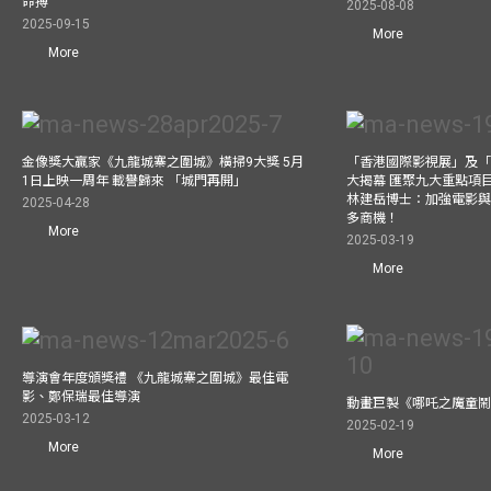
命搏
2025-08-08
2025-09-15
More
More
金像獎大贏家《九龍城寨之圍城》橫掃9大獎 5月
「香港國際影視展」及
1日上映一周年 載譽歸來 「城門再開」
大揭幕 匯聚九大重點項
林建岳博士：加強電影
2025-04-28
多商機！
More
2025-03-19
More
導演會年度頒獎禮 《九龍城寨之圍城》最佳電
影、鄭保瑞最佳導演
動畫巨製《哪吒之魔童鬧
2025-03-12
2025-02-19
More
More