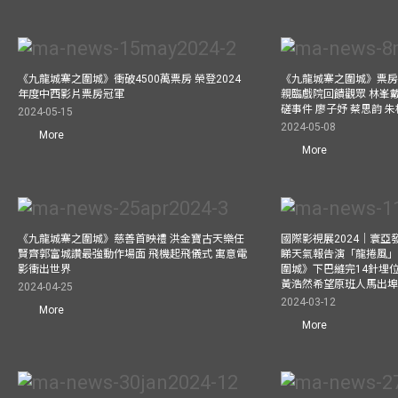
《九龍城寨之圍城》衝破4500萬票房 榮登2024
《九龍城寨之圍城》票房衝
年度中西影片票房冠軍
親臨戲院回饋觀眾 林峯
磋事件 廖子妤 蔡思韵 
2024-05-15
2024-05-08
More
More
《九龍城寨之圍城》慈善首映禮 洪金寶古天樂任
國際影視展2024｜寰亞
賢齊郭富城讚最強動作場面 飛機起飛儀式 寓意電
睇天氣報告演「龍捲風」
影衝出世界
圍城》下巴縫完14針埋
黃浩然希望原班人馬出
2024-04-25
2024-03-12
More
More