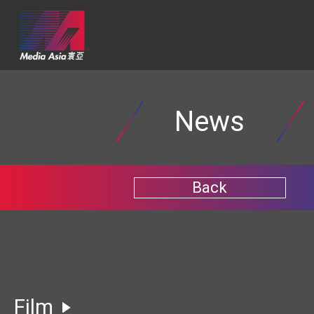
News
Back
Film