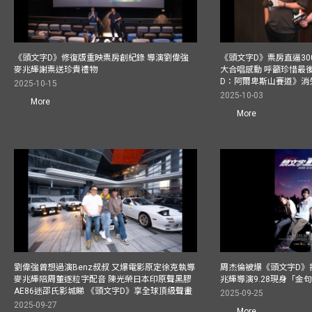
《頭文字D》修復版重映票房創紀錄 導演劉偉強
《頭文字D》票房直逼30
麥兆輝謝票送珍貴禮物
大合唱感動 呼籲珍惜最
D：阿爾卑斯山賽道》消
2025-10-15
2025-10-03
More
More
劉偉強曾想過演Benz叔叔 又爆電影原定徐克執導
周杰倫被爆《頭文字D》揸
麥兆輝陪周董逐粒字配音 陳光榮日本印原聲黑膠
兆輝導演9.28現身「金
AE86迷邵氏影城睇 《頭文字D》享全球頂級聲畫
2025-09-25
2025-09-27
More