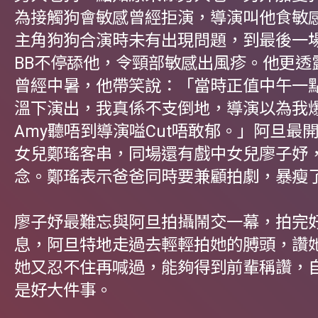
為接觸狗會敏感曾經拒演，導演叫他食敏
主角狗狗合演時未有出現問題，到最後一
BB不停舔他，令頸部敏感出風疹。他更透
曾經中暑，他帶笑說：「當時正值中午一點
溫下演出，我真係不支倒地，導演以為我
Amy聽唔到導演嗌Cut唔敢郁。」阿旦最
女兒鄭瑤客串，同場還有戲中女兒廖子妤
念。鄭瑤表示爸爸同時要兼顧拍劇，暴瘦了
廖子妤最難忘與阿旦拍攝鬧交一幕，拍完
息，阿旦特地走過去輕輕拍她的膊頭，讚
她又忍不住再喊過，能夠得到前輩稱讚，
是好大件事。