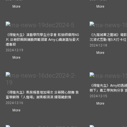
More
More
《得寵先生》演藝學院學生分享會 剪接師爆用NG
《九龍城寨之圍城》電影展
片 旦哥即興與燒腩齊戴頭罩 Amy心痛謝嘉怡愛犬
沉浸式互動 增5大打卡位
遭毒殺
2024-12-18
2024-12-19
More
More
《得寵先生》Amy初遇
樹下」義工帶狗狗分享 
《得寵先生》票房報喜增加場次 旦哥開心鼓舞 袁
2024-12-15
富華歸隊「人寵場」謝票眼濕濕 爆隱藏劇情
2024-12-16
More
More