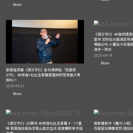
More
《頭文字D》4K復修版
當年 忠粉伍允龍滿足飛
場暗尖叫 小薯茄大玩電影
演京一隊友
2025-09-19
More
劉偉強突襲《頭文字D》金句場齊嗌「我要買
GTR」 4K修復+杜比全景聲版重映即登港產片票
房No.1
2025-09-21
More
《頭文字D》20周年 4K修復杜比全景聲 9．17重
楊紫瓊新作《魔方小姐》
映 劉偉強自豪為漆黑山道添生命 感激飄移車手搵
百厭星玩轉養老院 遇扭