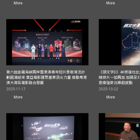
More
More
第六屆金雞海峽兩岸暨港澳青年短片季新灣流計
《頭文字D》4K修復杜比
劃圓滿結束 寰亞電影匯聚產業頂尖力量 推動粵港
線排片一加再加 加碼至3
澳大灣區電影融合發展
劉偉強麥兆輝超感動
2025-11-17
2025-10-22
More
More