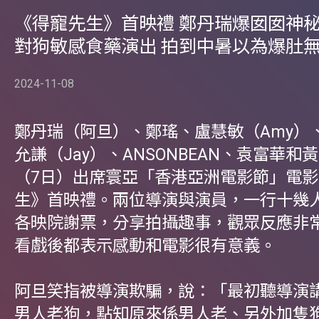
《得寵先生》首映禮 鄭丹瑞爆囡囡神
對狗敏感食藥演出 拍到中暑以為爆肚
2024-11-08
鄭丹瑞（阿旦）、鄭瑤、盧慧敏（Amy）
允謙（Jay）、ANSONBEAN、袁富華和
（7日）出席寰亞「香港亞洲電影節」電
生》首映禮。兩位導演與演員，一行十幾
各映院謝票，分享拍攝趣事，觀眾反應非
看戲後都表示感動和電影很有意義。
阿旦笑指被導演欺騙，說：「最初聽導演
男人老狗，點知原來係男人老、另外加隻