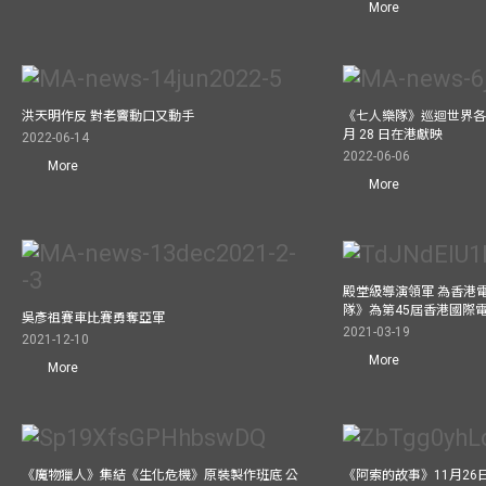
More
洪天明作反 對老竇動口又動手
《七人樂隊》巡迴世界各
月 28 日在港獻映
2022-06-14
2022-06-06
More
More
殿堂級導演領軍 為香港
隊》為第45屆香港國際
吳彥祖賽車比賽勇奪亞軍
2021-03-19
2021-12-10
More
More
《魔物獵人》集結《生化危機》原裝製作班底 公
《阿索的故事》11月26日