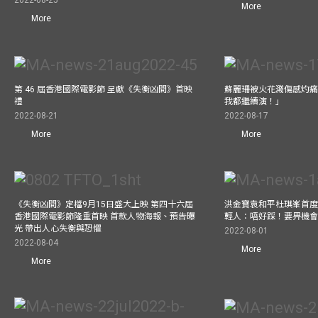
More
More
第 46 屆香港國際電影節 呈獻《失衡凶間》首映
蘇麗珊被火花濺傷感灼痛仍
禮
我都繼續演！」
2022-08-21
2022-08-17
More
More
《失衡凶間》定檔9月15日盛大上映 第四十六屆
洪金寶袁和平杜琪峯首度同
香港國際電影節隆重首映 首款人物海報、預告曝
輕人：唔好踩！要畀機
光 帶出人心失衡與恐懼
2022-08-01
2022-08-04
More
More