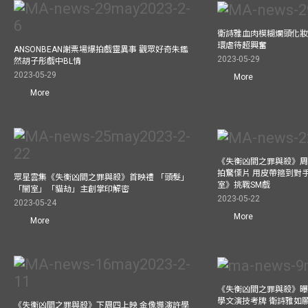
衛詩雅血肉模糊爛頭化妝
環虐待超興奮
ANSONBEAN謝票場爆拍戲靈異事 觀眾好奇朱鑑
2023-05-29
然胡子彤戲中BL情
2023-05-29
More
More
《失衡凶間之罪與殺》周
拍驚慄片 用皮帶箍到對
眾星雲集《失衡凶間之罪與殺》首映禮 「頭髮」
室》挑戰SM戲
「闇室」「貓劫」主創掌印解密
2023-05-22
2023-05-24
More
More
《失衡凶間之罪與殺》曝
學文演技考牌 衛詩雅如
《失衡凶間之罪與殺》下周四上映 金像導演許學