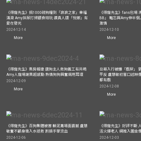
《得寵先生》捐1000磅狗糧到「浪浪之家」幸福
《得寵先生》fans包場
滿瀉 Amy抹尿打掃餵食陪玩 讚真人版「悅娜」有
BB」 難忘與Amy伸半個
愛在發光
激情
2024-12-14
2024-12-10
More
More
《得寵先生》票房報捷 唐狗主人救狗義工有共鳴
旦哥入行被嫌「戲屎」 
Amy人寵場謝票超感動 熱情狗狗興奮錫甩耳環
平反 盧慧敏初嘗口述映像
都有戲
2024-12-09
2024-12-08
More
More
《得寵先生》百狗集體被害 躺泥灘場面震撼 盧慧
《得寵先生》好評不斷 
敏奮不顧身衝入水拯救 割損手掌流血
活火爆老人 網推入圍金
2024-12-06
2024-12-03