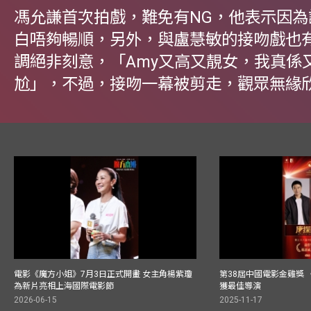
馮允謙首次拍戲，難免有NG，他表示因為
白唔夠暢順，另外，與盧慧敏的接吻戲也有
調絕非刻意，「Amy又高又靚女，我真係
尬」，不過，接吻一幕被剪走，觀眾無緣
電影《魔方小姐》7月3日正式開畫 女主角楊紫瓊
第38屆中國電影金雞獎 
為新片亮相上海國際電影節
獲最佳導演
2026-06-15
2025-11-17