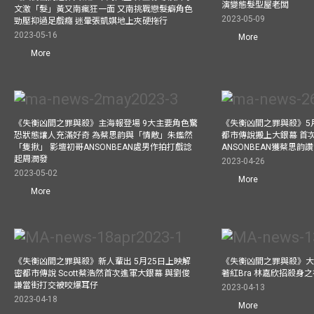
演變態髮型屋老闆
文激「髮」黃又南瘋狂一面 又南挑戰戀髮癖角色
2023-05-09
勁壓抑過足戲癮 迷暈張凱娸地上夾硬拖行
2023-05-16
More
More
《失衡凶間之罪與殺》主海報登場 9大主要角色驚
《失衡凶間之罪與殺》5月
恐狀態讓人充滿好奇 為蔡思韵與「情敵」朱鑑然
都市傳說搬上大銀幕 首
「隻揪」 影壇初哥ANSONBEAN處男作拍打戲諗
ANSONBEAN獲蔡思韵
起周潤發
2023-04-26
2023-05-02
More
More
《失衡凶間之罪與殺》新人輩出 5月25日上映解
《失衡凶間之罪與殺》大
密都市傳說 Scott蔡浩然首次進軍大銀幕 與劉俊
著紅Bra 林嘉欣招殺身
謙當街打交被咬爆耳仔
2023-04-13
2023-04-18
More