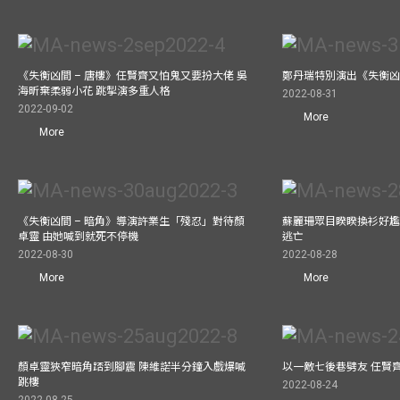
《失衡凶間 – 唐樓》任賢齊又怕鬼又要扮大佬 吳
鄭丹瑞特別演出《失衡凶間
海昕棄柔弱小花 跳掣演多重人格
2022-08-31
2022-09-02
More
More
《失衡凶間 – 暗角》導演許業生「殘忍」對待顏
蘇麗珊眾目睽睽換衫好尷
卓靈 由她喊到就死不停機
逃亡
2022-08-30
2022-08-28
More
More
顏卓靈狹窄暗角踎到腳震 陳維諾半分鐘入戲爆喊
以一敵七後巷劈友 任賢
跳樓
2022-08-24
2022-08-25