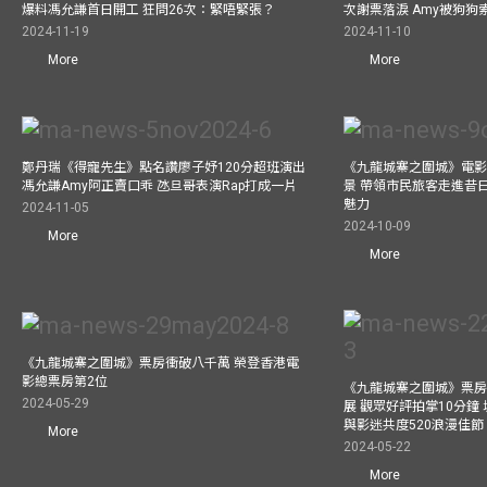
爆料馮允謙首日開工 狂問26次：緊唔緊張？
次謝票落淚 Amy被狗狗
2024-11-19
2024-11-10
More
More
鄭丹瑞《得寵先生》點名讚廖子妤120分超班演出
《九龍城寨之圍城》電影
馮允謙Amy阿正賣口乖 氹旦哥表演Rap打成一片
景 帶領市民旅客走進昔
魅力
2024-11-05
2024-10-09
More
More
《九龍城寨之圍城》票房衝破八千萬 榮登香港電
影總票房第2位
《九龍城寨之圍城》票房衝
2024-05-29
展 觀眾好評拍掌10分鐘
與影迷共度520浪漫佳節
More
2024-05-22
More