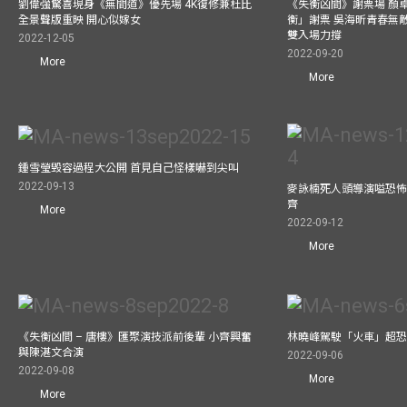
劉偉強驚喜現身《無間道》優先場 4K復修兼杜比
《失衡凶間》謝票場 顏
全景聲版重映 開心似嫁女
衡」謝票 吳海昕青春無
雙入場力撐
2022-12-05
2022-09-20
More
More
鍾雪瑩毁容過程大公開 首見自己怪樣嚇到尖叫
2022-09-13
麥詠楠死人頭導演嗌恐怖
齊
More
2022-09-12
More
《失衡凶間 – 唐樓》匯聚演技派前後輩 小齊興奮
林曉峰駕駛「火車」超恐慌
與陳湛文合演
2022-09-06
2022-09-08
More
More