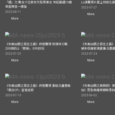
「細」力 集合十位新世代型男索女 年紀最細19歲
Lo演驚慄片愛上特技化妝
串星陣容一樣強
2023-07-27
2023-08-11
More
More
《失衡凶間之惡念之最》終極驚慄 柯煒林力戰
《失衡凶間之惡念之最》
200磅的士「肥哥」大叫好玩
被朱栢謙氣場震攝 日戲
2023-07-25
2023-07-24
More
More
《失衡凶間之惡念之最》終極驚慄 姜皓文盧慧敏
《失衡凶間之罪與殺》第
「黑白CP」密室逃殺
劫》巨型鳥籠禁錮蔡思韵
2023-07-13
2023-06-02
More
More