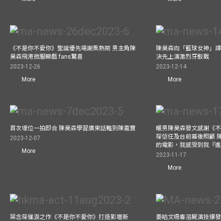
《不是你不愛你》聖誕優先場謝票熱鬧 男主角陳
陳昊森向「籃球女神」譚旻
昊森飛港微服睇戲 fans驚喜
決先上演激烈牙骹戰
2023-12-26
2023-12-14
More
More
首次埋位一拍即合 陳昊森學習廣東話難到陳嘉寶
暖男陳昊森發文感謝《
琛信任及台前幕後照顧 
2023-12-07
的電影，我感受到我『
More
2023-11-17
More
葉念琛催淚之作《不是你不愛你》打造影壇新
姜皓文吸毒溶屍演技爆發 