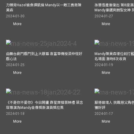
力臻背Hazel偷食譚凱倫 Mandy以一敵三勇救陳
孫慧雪產後復出 第8度演
昊森
Mandy豪邁爽朗型女神 
2024-01-30
2024-01-27
More
More
由舞台劇鬥戲鬥到上大銀幕 袁富華傳授梁仲恆好
Mandy陳昊森埋位前打籃
戲心法
名場面 激吻8次收貨
2024-01-25
2024-01-19
More
More
《不是你不愛你》今日開畫 群星齊撐首映禮 葉念
厭倦做壞人 挑戰慈父角
琛導演為Mandy金像獎新演員獎拉票
獲好評
2024-01-18
2024-01-17
More
More