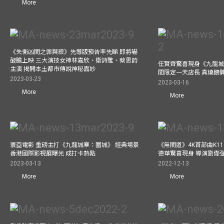
More
《失衡凶間之罪與殺》先導版預告率先睇 即將嚇
破膽上映 三大演技女神林嘉欣、衛詩雅、蔡思韵
任賢齊驚喜現身《九龍城
主演 揭開本土都市傳說神秘面紗
間限定一天店長 真燒鵝
2023-03-23
2023-03-16
More
More
寰亞電影 重磅主打《九龍城寨：圍城》 經典場景
《無間道》4K首部曲K11 A
香港國際影視展曝光 成打卡熱點
德華驚喜現身 導演劉偉
2023-03-13
2022-12-13
More
More