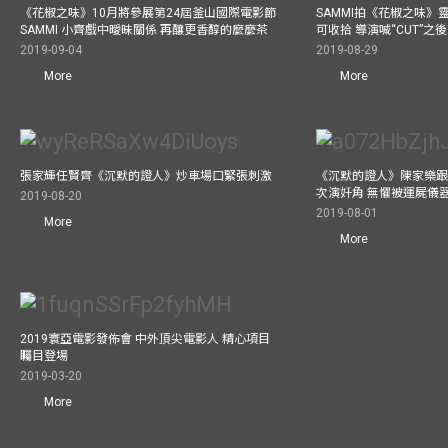
《花椒之味》10月將參展第24屆釜山國際電影節
SAMMI拍《花椒之味》
SAMMI 小齊戲中曖昧關係 再釀更香醇的麼麼茶
可收拾 導演喊“CUT”
2019-09-04
2019-08-29
More
More
張家輝任賢齊《沉默的證人》炒車場口緊張刺激
《沉默的證人》陳家樂跟
次演奸角 無懼被運屍儀
2019-08-20
2019-08-01
More
More
2019寰亞電影發佈會 中外頂尖電影人 精心項目
矚目登場
2019-03-20
More