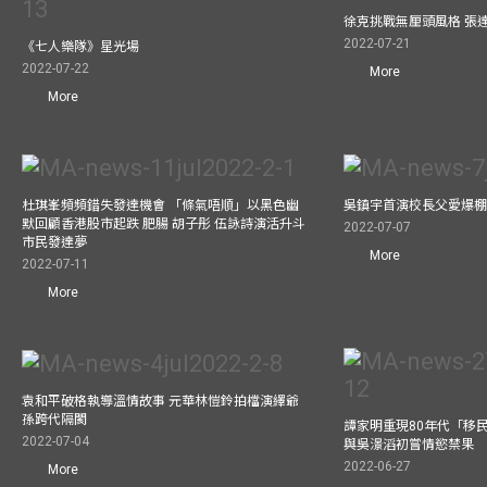
徐克挑戰無厘頭風格 張
2022-07-21
《七人樂隊》星光場
2022-07-22
More
More
杜琪峯頻頻錯失發達機會 「條氣唔順」以黑色幽
吳鎮宇首演校長父愛爆
默回顧香港股市起跌 肥腸 胡子彤 伍詠詩演活升斗
2022-07-07
市民發達夢
More
2022-07-11
More
袁和平破格執導溫情故事 元華林愷鈴拍檔演繹爺
孫跨代隔閡
譚家明重現80年代「移民
2022-07-04
與吳澋滔初嘗情慾禁果
2022-06-27
More