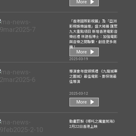
More
「香港國際影視展」及「亞洲
影視娛樂論壇」盛大揭幕 匯聚
九大重點項目 新增香港電影音
樂巡禮 林建岳博士：加強電影
與音樂之間聯繫，創造更多商
機！
More
2025-03-19
導演會年度頒獎禮 《九龍城寨
之圍城》最佳電影、鄭保瑞最
佳導演
2025-03-12
More
動畫巨製《哪吒之魔童鬧海》
2月22日香港上映