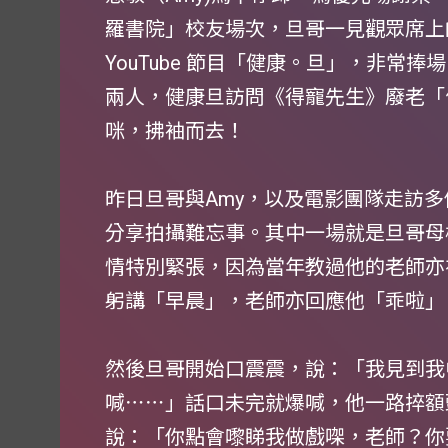
羅書院」校友場次，旦哥一見觀眾席上
YouTube 節目「健康。旦」，非常
兩人，健康旦訪問《得寵先生》廢老「
咪，拂袖而去！
昨日旦哥與Amy，以及電影團隊走訪
分享拍攝難忘事。其中一場就是旦哥母
情特別緊張，因為當年教過他的老師亦
躬講「早晨」，老師亦回應他「乖啦」
然後旦哥開始口震震，說：「我見到我
喊⋯⋯」話口未完就爆喊，他一路捽額
說：「你點會嚟睇我做戲㗎，老師？你