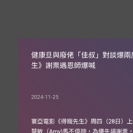
健康旦與廢佬「佳叔」對談爆兩
生》謝票遇恩師爆喊
2024-11-25
寰亞電影《得寵先生》周四（28日）
慧敏（Amy)馬不停蹄，為優先場謝票