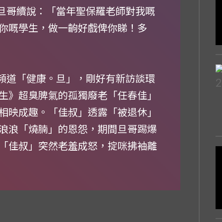
！」旦哥續說：「當年聖保羅老師對我嘅
你嘅學生，做一齣好戲俾你睇！多
be頻道「健康。旦」，剛好有新訪談環
生》超臭脾氣的孤獨廢老「任春佳」
相映成趣。「佳叔」透露「被退休」
浪浪「燒腩」的恩怨，期間旦哥踢爆
「佳叔」突然老羞成怒，掟咪拂袖離