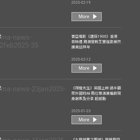
2025-02-19
More
寰亞電影《唐探1900》香港
首映禮 周潤發教王寶強劉昊然
廣東話拜年
2025-02-12
More
《得寵先生》英國上映 過半觀
眾外國粉絲 兩位導演兼編劇現
身謝票及分享 超感動
2025-01-23
More
《九龍城寨之圍城》龍捲風四