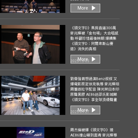
More
《頭文字D》票房直逼300萬
麥兆輝被「金句場」大合唱感
動 呼籲珍惜最後映期 爆續集
《頭文字D：阿爾卑斯山賽
道》消失的真相
More
2025-10-03
劉偉強曾想過演Benz叔叔 又
爆電影原定徐克執導 麥兆輝陪
周董逐粒字配音 陳光榮日本印
原聲黑膠 AE86迷邵氏影城睇
《頭文字D》享全球頂級聲畫
More
2025-09-27
周杰倫被爆《頭文字D》揸
AE86撞山嚇到面青 麥兆輝導