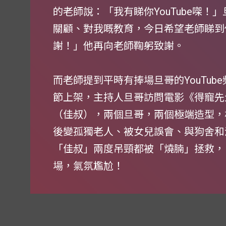
的老師說：「我有睇你YouTube㗎
關顧、對我嘅教育，今日希望老師睇到
謝！」他再向老師鞠躬致謝。
而老師提到平時有捧場旦哥的YouTu
節上架，主持人旦哥訪問電影《得寵先
（佳叔），兩個旦哥，兩個極端造型，
後變孤獨老人、被女兒誤會、與狗舍和
「佳叔」兩度吊頸都被「燒腩」拯救，
場，氣氛尷尬！