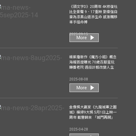
《頭文字D》20周年 4K修復杜
比全景聲 9．17重映 劉偉強自
豪為漆黑山道添生命 感激飄移
車手搵命搏
2025-09-15
More
楊紫瓊新作《魔方小姐》概念
海報首度曝光 70歲百厭星玩
轉養老院 遇扭計骰改變人生
2025-08-08
More
金像獎大贏家《九龍城寨之圍
城》橫掃9大獎 5月1日上映一
周年 載譽歸來 「城門再開」
2025-04-28