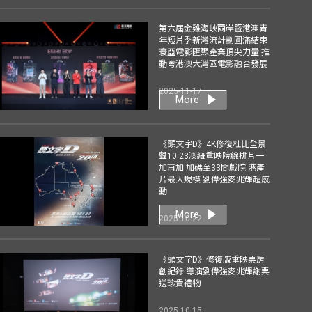
第六屆金雞海峽兩岸暨港澳青
年短片季新灣流計劃圓滿結束
寰亞電影匯聚產業頂尖力量 推
動粵港澳大灣區電影融合發展
2025-11-17
More
《頭文字D》4K修復杜比全景
聲10.23澳紐重映院線排片一
加再加 加碼至33間戲院 港產
片最大規模 劉偉強麥兆輝超感
動
More
2025-10-22
《頭文字D》修復版重映票房
創紀錄 導演劉偉強麥兆輝謝票
送珍貴禮物
2025-10-15