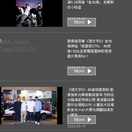
演9.28現身「金句場」 拆解對
白小秘密
2025-09-25
More
劉偉強突襲《頭文字D》金句
場齊嗌「我要買GTR」 4K修
復+杜比全景聲版重映即登港
產片票房No.1
2025-09-21
More
《頭文字D》4K復修版首映 劉
偉強麥兆輝激動如當年 忠粉伍
允龍滿足飛車幻想 黃淑蔓自爆
靚仔出場暗尖叫 小薯茄大玩電
影金句 Van大學功課翻拍演京
一隊友
More
2025-09-19