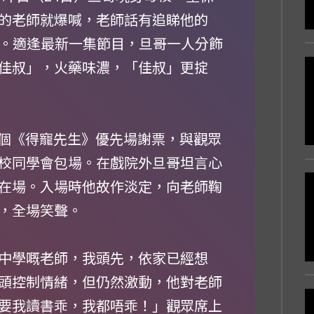
的老師就爆喊，老師話有追睇他的
捧場。適逢最新一集節目，旦哥一人分飾
佳叔」，火藥味濃，「佳叔」更掟
多個《得寵先生》優先場謝票，與觀眾
校同學會包場。在戲院外旦哥坦言心
在場。入場時他故作淡定，向老師鞠
，全場笑聲。
中學嘅老師，我頭先，依家已經想
頭控制情緒，但仍然激動，他對老師
要我讀書乖，我都唔乖！」觀眾席上