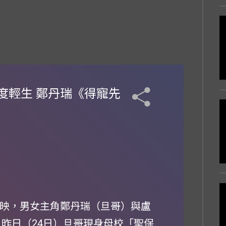
度輕生 鄭丹瑞《得寵先
上映，男女主角鄭丹瑞（旦哥）與盧
，昨日（24日）旦哥現身母校「聖保