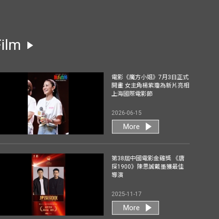
Film
電影《魔方小姐》7月3日正式
開畫 女主角楊紫瓊為新片亮相
上海國際電影節
2026-06-15
More
第38屆中國電影金雞獎 《唐
探1900》陳思誠戴墨獲最佳
導演
2025-11-17
More