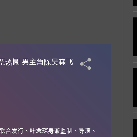
票热鬧 男主角陈昊森飞
联合发行、叶念琛身兼监制、导演、