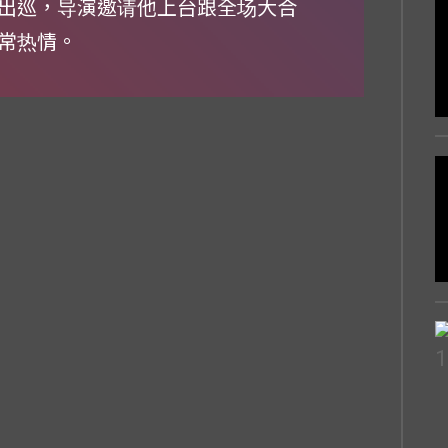
出巡，导演邀请他上台跟全场大合
常热情。