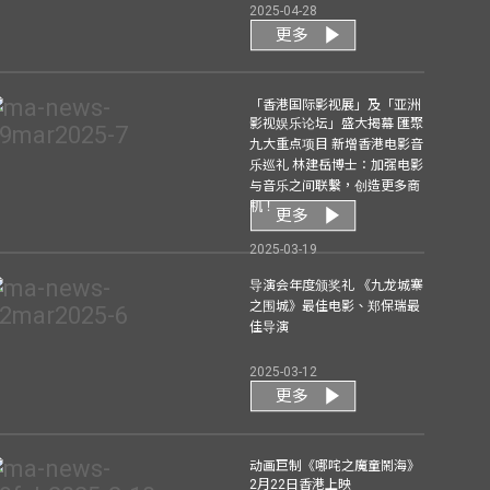
2025-04-28
更多
「香港国际影视展」及「亚洲
影视娱乐论坛」盛大揭幕 匯聚
九大重点项目 新增香港电影音
乐巡礼 林建岳博士：加强电影
与音乐之间联繫，创造更多商
机！
更多
2025-03-19
导演会年度颁奖礼 《九龙城寨
之围城》最佳电影、郑保瑞最
佳导演
2025-03-12
更多
动画巨制《哪咤之魔童鬧海》
2月22日香港上映