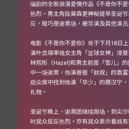
编剧的全新浪漫爱情作品《不是你不爱
热烈。男主角陈昊森更神秘提早圣诞节
应，碰巧是谢票场，被导演及其他演员
电影《不是你不爱你》将于下月18日
演叶念琛率领女主角「篮球女神」谭旻萱
林熙彤（Hazel)和男主前度「雪儿」的陈
中一场谢票，饰演爸爸「财叔」的袁富
观众席中找到饰演「华少」的周汉宁，
礼物。
圣诞节晚上，谢票团继续跑场，到尖沙咀T
时观众反应热烈，亦有观众表示看戏有