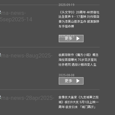
2025-09-19
《头文字D》20周年 4K修復杜
比全景声 9．17重映 刘伟强自
豪为漆黑山道添生命 感激飘移
车手搵命搏
2025-09-15
更多
杨紫琼新作《魔方小姐》概念
海报首度曝光 70岁百厌星玩
转养老院 遇扭计骰改变人生
2025-08-08
更多
金像奖大赢家《九龙城寨之围
城》横扫9大奖 5月1日上映一
周年 载誉归来 「城门再开」