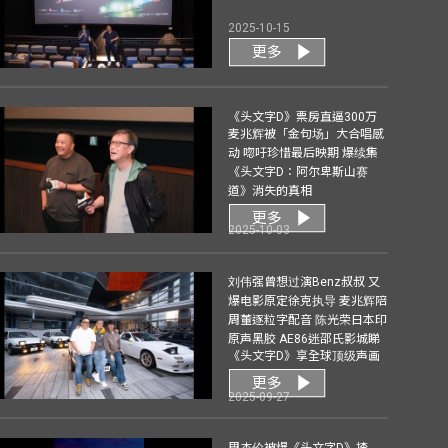
2025-10-15
更多
《头文字D》票房直逼300万
麦兆辉被「金句场」大合唱感
动 唿吁珍惜最后映期 爆续集
《头文字D：阿尔卑斯山赛
道》消失的真相
更多
2025-10-03
刘伟强曾想过演Benz叔叔 又
爆电影原定徐克执导 麦兆辉陪
周董逐粒字配音 陈光荣日本印
原声黑胶 AE86迷邵氏影城睇
《头文字D》享全球顶级声画
更多
2025-09-27
周杰伦被爆《头文字D》揸