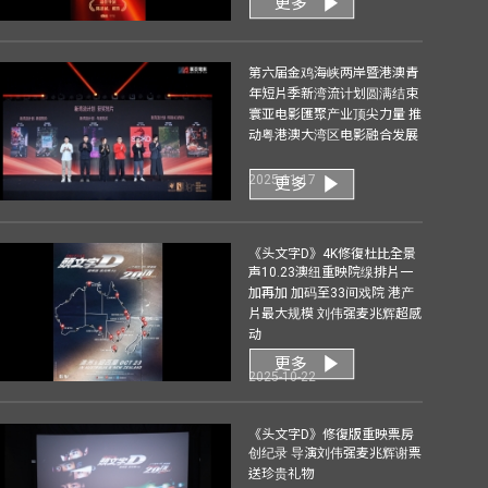
更多
第六届金鸡海峡两岸暨港澳青
年短片季新湾流计划圆满结束
寰亚电影匯聚产业顶尖力量 推
动粤港澳大湾区电影融合发展
2025-11-17
更多
《头文字D》4K修復杜比全景
声10.23澳纽重映院缐排片一
加再加 加码至33间戏院 港产
片最大规模 刘伟强麦兆辉超感
动
更多
2025-10-22
《头文字D》修復版重映票房
创纪录 导演刘伟强麦兆辉谢票
送珍贵礼物