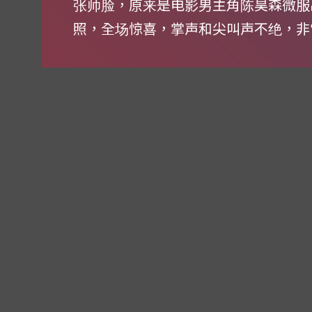
张帅脸，原来是电影男主角陈昊森微服
照，全场惊喜，掌声和尖叫声不绝，非