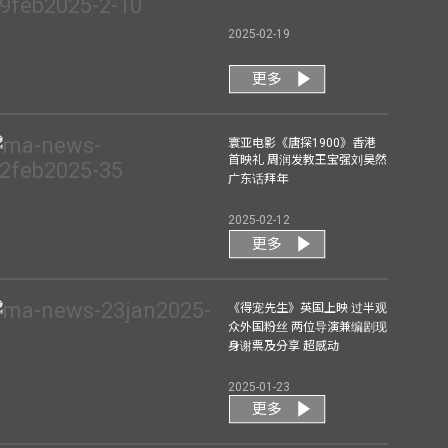
2025-02-19
更多
寰亚电影《唐探1900》香港
首映礼 周润发教王宝强刘昊然
广东话拜年
2025-02-12
更多
《得宠先生》英国上映 过半观
众外国粉丝 两位导演兼编剧现
身谢票及分享 超感动
2025-01-23
更多