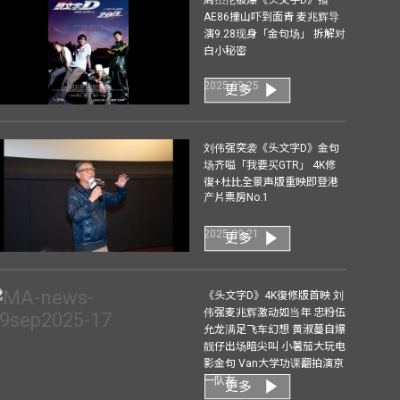
AE86撞山吓到面青 麦兆辉导
演9.28现身「金句场」 拆解对
白小秘密
2025-09-25
更多
刘伟强突袭《头文字D》金句
场齐嗌「我要买GTR」 4K修
復+杜比全景声版重映即登港
产片票房No.1
2025-09-21
更多
《头文字D》4K復修版首映 刘
伟强麦兆辉激动如当年 忠粉伍
允龙满足飞车幻想 黄淑蔓自爆
靓仔出场暗尖叫 小薯茄大玩电
影金句 Van大学功课翻拍演京
一队友
更多