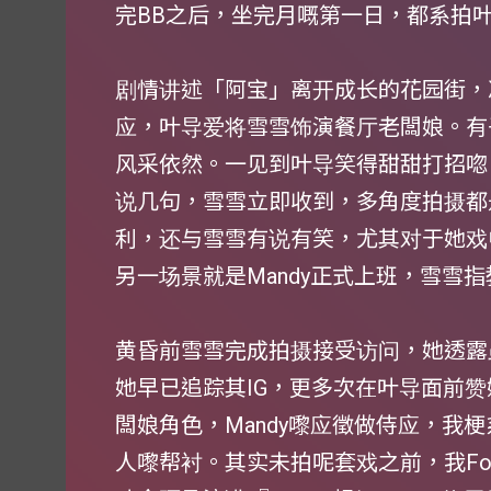
完BB之后，坐完月嘅第一日，都系拍
剧情讲述「阿宝」离开成长的花园街，
应，叶导爱将雪雪饰演餐厅老闆娘。有
风采依然。一见到叶导笑得甜甜打招唿
说几句，雪雪立即收到，多角度拍摄都是一
利，还与雪雪有说有笑，尤其对于她戏
另一场景就是Mandy正式上班，雪雪
黄昏前雪雪完成拍摄接受访问，她透露虽
她早已追踪其IG，更多次在叶导面前
闆娘角色，Mandy嚟应徵做侍应，我
人嚟帮衬。其实未拍呢套戏之前，我Foll