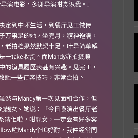
叶导演电影，多谢导演咁赏识我。」
决定到中环生活，到餐厅见工做侍
子万事足的她，坐完月，精神饱满，
，老拍档果然默契十足，叶导简单解
take收货。而Mandy亦拍摄顺
中的道具履歷表甚有兴趣。见完工，
指教她一些待客技巧，非常合拍。
然与Mandy第一次见面和合作，但
赞她靓女。她说：「今日嚟演出餐厅老
梗系请佢啦，咁靓女，一定会有好多客
ow咗Mandy个IG好耐，我仲经常同