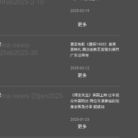
2025-02-19
更多
寰亚电影《唐探1900》香港
首映礼 周润发教王宝强刘昊然
广东话拜年
2025-02-12
更多
《得宠先生》英国上映 过半观
众外国粉丝 两位导演兼编剧现
身谢票及分享 超感动
2025-01-23
更多