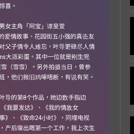
惊喜。
男女主角「阿宝」谭旻萱
森的爱情故事、花园街五小强的真击友
对父子情令人难忘，叶导更碌尽人情
ns大派彩蛋。其中一位就是刚生完
慧雪（雪雪）。另外拍摄当日，曾参
班，他们敍旧鸡啄唔断，有说有笑。
叶导的第8个作品，她边数手指边
、《我要发达》、《我的情敌女
事》、《致命24小时》，同埋电视
，产后復出嘅第一个工作，我上次生