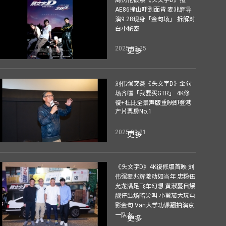
AE86撞山吓到面青 麦兆辉导
演9.28现身「金句场」 拆解对
白小秘密
2025-09-25
更多
刘伟强突袭《头文字D》金句
场齐嗌「我要买GTR」 4K修
復+杜比全景声版重映即登港
产片票房No.1
2025-09-21
更多
《头文字D》4K復修版首映 刘
伟强麦兆辉激动如当年 忠粉伍
允龙满足飞车幻想 黄淑蔓自爆
靓仔出场暗尖叫 小薯茄大玩电
影金句 Van大学功课翻拍演京
一队友
更多