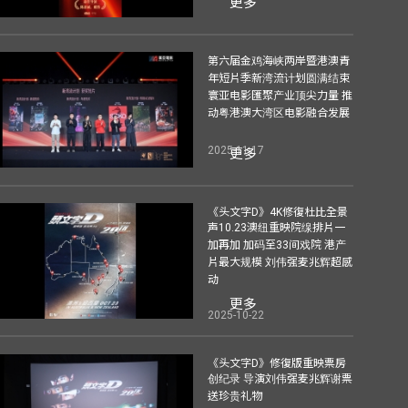
更多
第六届金鸡海峡两岸暨港澳青
年短片季新湾流计划圆满结束
寰亚电影匯聚产业顶尖力量 推
动粤港澳大湾区电影融合发展
2025-11-17
更多
《头文字D》4K修復杜比全景
声10.23澳纽重映院缐排片一
加再加 加码至33间戏院 港产
片最大规模 刘伟强麦兆辉超感
动
更多
2025-10-22
《头文字D》修復版重映票房
创纪录 导演刘伟强麦兆辉谢票
送珍贵礼物