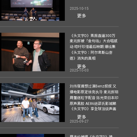
2025-10-15
更多
《头文字D》票房直逼300万
麦兆辉被「金句场」大合唱感
动 唿吁珍惜最后映期 爆续集
《头文字D：阿尔卑斯山赛
道》消失的真相
更多
2025-10-03
刘伟强曾想过演Benz叔叔 又
爆电影原定徐克执导 麦兆辉陪
周董逐粒字配音 陈光荣日本印
原声黑胶 AE86迷邵氏影城睇
《头文字D》享全球顶级声画
更多
2025-09-27
周杰伦被爆《头文字D》揸