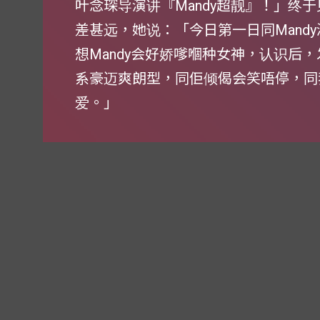
叶念琛导演讲『Mandy超靓』！」终于
差甚远，她说：「今日第一日同Mand
想Mandy会好娇嗲嗰种女神，认识后
系豪迈爽朗型，同佢倾偈会笑唔停，同
爱。」