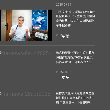
2025-09-19
《头文字D》20周年 4K修復杜
比全景声 9．17重映 刘伟强自
豪为漆黑山道添生命 感激飘移
车手搵命搏
2025-09-15
更多
杨紫琼新作《魔方小姐》概念
海报首度曝光 70岁百厌星玩
转养老院 遇扭计骰改变人生
2025-08-08
更多
金像奖大赢家《九龙城寨之围
城》横扫9大奖 5月1日上映一
周年 载誉归来 「城门再开」