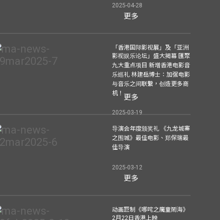
2025-04-28
更多
「香港国际影视展」及「亚洲
影视娱乐论坛」盛大揭幕 匯聚
九大重点项目 新增香港电影音
乐巡礼 林建岳博士：加强电影
与音乐之间联繫，创造更多商
机！
更多
2025-03-19
导演会年度颁奖礼 《九龙城寨
之围城》最佳电影、郑保瑞最
佳导演
2025-03-12
更多
动画巨制《哪咤之魔童鬧海》
2月22日香港上映