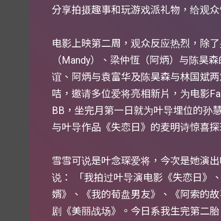
分享拍摄趣事和玩游戏派礼物，给观众
电影上映第二周，观众反应热烈，除了
（Mandy）、梁仲恆（阿炳）与陈昊
谊、阿炳与袁富华及陈昊森与林国斌两
咭，邀请多位爱将亮相新片，为电影Fa
BB，坐完月第一日就为叶导埋位的孙
与叶导作品《失恋日》的麦明诗惊喜探
雪雪可说是叶念琛爱将，今次是她演出
说： 「我拍过叶导演电影《失恋日》
婿》、《我的荀盘男友》、《阿索的故
剧《美丽战场》。今日系我生完第二胎