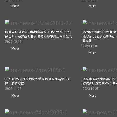
More
More
陳健安15磅戰衣拍攝概念專輯《Life afteR Life》
Me&遠赴韓國拍MV 拍
逾百片拼布造型似日記 反覆經歷印證生命與生活
攝 Mandy拍到抽筋 Fea
雞充飢
2023-12-12
2023-12-01
More
More
拍新歌MV前遇交通意外受傷 陳健安面貼膠布上
馮允謙Sweet爆新歌《
陣：將錯就錯
詩驚喜現身客串MV：第
2023-11-07
2023-10-25
More
More