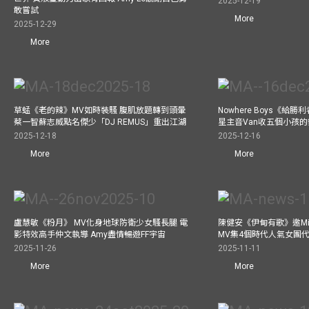
2025-12-19
敢嘗試
More
2025-12-29
More
草蜢《老的辣》MV如時裝騷 腹肌放題轉到頭暈
Nowhere Boys《給
蔡一智蘇志威點名傑少「DJ REMUS」重出江湖
星主音Van收五個小孩的
2025-12-18
2025-12-16
More
More
盧慧敏《粉月》 MV化身地球防衛少女騷長腿 電
陳健安《伊甸有歌》邀Mik
影特效高手仲文執導 Amy盡情暢遊FF宇宙
MV集4個時代人氣女團
2025-11-26
2025-11-11
More
More