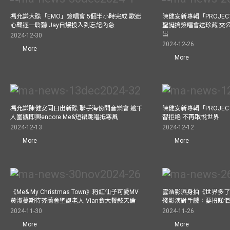
馮允謙大碟「EMO」簽唱會 5個半小時完成 歌迷
陳健安新專輯「PROJECT
心聲逐一聆聽 Jay自爆投入到忘記內急
聖誕搞簽唱會送珍藏 夾
出
2024-12-30
2024-12-26
More
More
馮允謙陳健安同日出新碟 聯手海傍開音樂會 逾千
陳健安新專輯「PROJECT
人圍觀即興encore Me&短裙跳唱抵寒風
習拒絕 不再取悅世界
2024-12-13
2024-12-12
More
More
《Me& My Christmas Town》粉紅仙子可愛MV
雲浩影濕身拍《世界多了
黃淑蔓期待芬蘭會聖誕老人 Vian食大餐敍天倫
殘影演對手戲：要扮睇
2024-11-30
2024-11-26
More
More