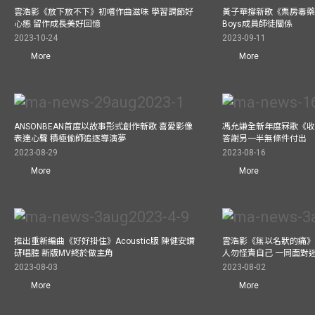
雲浩影《放下放不下》初嚐作曲滋味 學習調節好
黃子華撐新歌《票房毒藥》拍
心態 留作成長美好回憶
Boys成員師徒關係
2023-10-24
2023-09-11
More
More
ANSONBEAN首度以故事形式創作新歌 喜愛影像
馮允謙全新年度冧歌《收
表達心聲 積極偷師追逐導演夢
答謝另一半無條件付出
2023-08-29
2023-08-16
More
More
推出重新編曲《好好掛住》Acoustic版 陳健安鑽
雲浩影《無以名狀的痛》
研唱腔 新版MV終於做主角
人勿怪責自己 一同面對
2023-08-03
2023-08-02
More
More