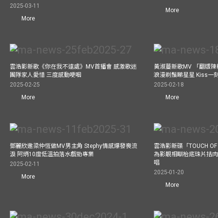
2025-03-11
More
More
雲浩影新歌《你在我不遠處》MV首播會 感激歌迷
黃淑蔓新歌MV 「翻版
團隊家人愛惜 三度感動哽咽
浪漫剃鬚睇星星 Kiss
2025-02-25
2025-02-18
More
More
鄧麗欣邀梁仲恆做MV男主角 Stephy情感爆發喪流
雲浩影新碟「TOUCH OF
淚 阿炳10度低溫拍落水戲勁專業
為影靚相瞓枱底珠片拮肉
唱
2025-02-11
2025-01-20
More
More