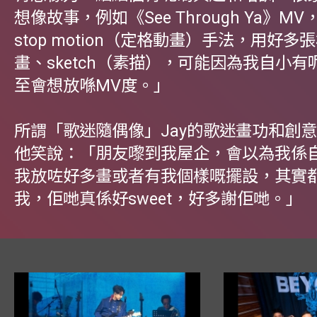
想像故事，例如《See Through Ya》M
stop motion（定格動畫）手法，用好
畫、sketch（素描），可能因為我自小
至會想放喺MV度。」
所謂「歌迷隨偶像」Jay的歌迷畫功和創
他笑說：「朋友嚟到我屋企，會以為我係
我放咗好多畫或者有我個樣嘅擺設，其實
我，佢哋真係好sweet，好多謝佢哋。」