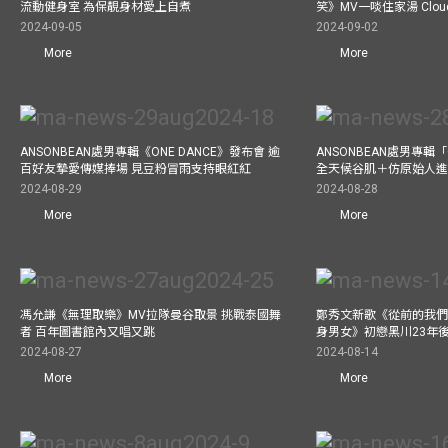
流動健身室 為保靚身材愛上自煮
笑》MV一啖住家湯 Clo
2024-09-05
2024-09-02
More
More
ANSONBEAN處男專輯《ONE DANCE》發布會 逾
ANSONBEAN處男專輯「
百好友摯愛傳媒捧場 見豆粉冒雨支持眼紅紅
全天候谷肌＋仿原始人進食
2024-08-29
2024-08-28
More
More
馮允謙《無理取樂》MV拉隊曼谷取景 挑戰泰國舞
鄭秀文新歌《從前的我們
者 百年圖書館內又唱又跳
身男女》初戀黑川23年
2024-08-27
2024-08-14
More
More