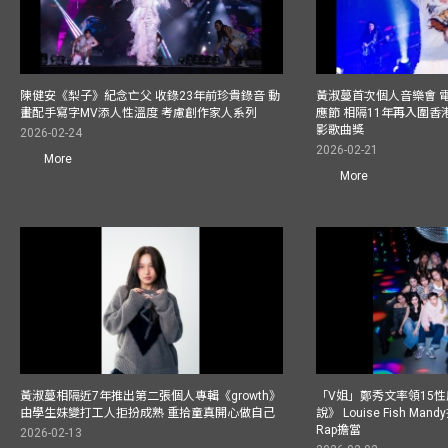
陳健安《梨子》紀念亡父 收錄23年前珍貴錄音 動
黃淑蔓首次個人音樂會 
畫配手寫字MV添人性溫度 考慮創作家人系列
應節 相隔11年再入圍
影歌曲獎
2026-02-24
2026-02-21
More
More
黃淑蔓相隔近7年推出第二張個人專輯《growth》
「V姐」鄭秀文率領15
由學生妹變打工人拒扮成熟 重拾童真開心做自己
說》 Louise Fish Man
Rap擔當
2026-02-13