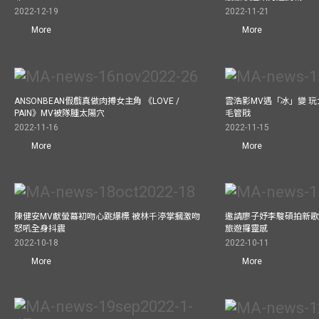
2022-12-19
2022-11-21
More
More
ANSONBEAN假戲真做肉搏女主角 《LOVE /
雲浩影MV遇「冰」變 玩
PAIN》MV被隊腫太陽穴
毛管戙
2022-11-16
2022-11-15
More
More
陳健安MV獻螢幕初吻心跳爆標 被林千渟掌摑激吻
邀請廖子妤李駿碩拍新歌MV
怒吼全身抖震
旅遊攞靈感
2022-10-18
2022-10-11
More
More