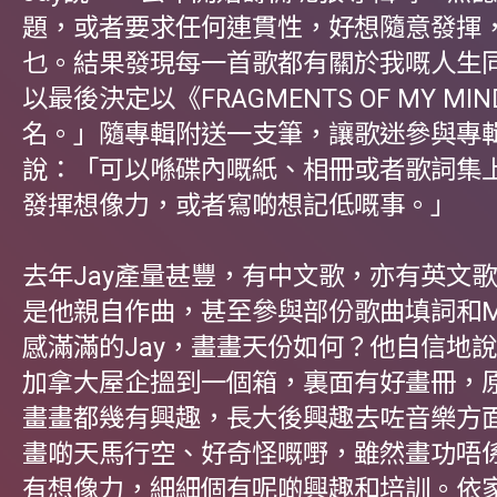
題，或者要求任何連貫性，好想隨意發揮
乜。結果發現每一首歌都有關於我嘅人生
以最後決定以《FRAGMENTS OF MY M
名。」隨專輯附送一支筆，讓歌迷參與專
說：「可以喺碟內嘅紙、相冊或者歌詞集
發揮想像力，或者寫啲想記低嘅事。」
去年Jay產量甚豐，有中文歌，亦有英文
是他親自作曲，甚至參與部份歌曲填詞和
感滿滿的Jay，畫畫天份如何？他自信地
加拿大屋企搵到一個箱，裏面有好畫冊，
畫畫都幾有興趣，長大後興趣去咗音樂方
畫啲天馬行空、好奇怪嘅嘢，雖然畫功唔
有想像力，細細個有呢啲興趣和培訓。依