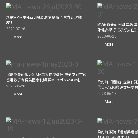
新歌MV何求Hazel眼淚決堤 釗峰：青春到起雞
皮！
MV畫作全面公開 再邀
2023-07-26
陳健安舉行《好好掛住
2023-06-28
More
More
《創作者的派對》MV再次揚威海外 陳健安成首位
香港歌手奪得美國泰利獎 與Marvel NASA齊名
梁釗峰「遺憾」企劃伸延
2023-06-20
信任和無限資源支持夢
2023-06-18
More
More
梁釗峰啟動「遺憾與遺
劇場 峰心粉客串《已……（