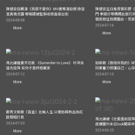
陳健安自薦演《我很不愛你》MV遭導演拒絕 錄音
陳健安生日推首張彩膠《Life
室真情流露 哽咽版被監製收錄直接出街
門 孝順仔帶媽媽去旅行
個佢抱住我周圍去，而
2024-08-08
2024-07-16
More
More
馮允謙寵妻天花板 《Surrender to Love》 吵架永
拍新歌《致陪伴我的》M
遠先投降 有你才是終極贏家
同事奮力保護自己：心
2024-07-12
2024-07-10
More
More
鄭秀文新歌《盲盒》比喻人生 以傻勁與熱血為紅
館個唱打氣
馮允謙被《在愛面前投降
2024-07-03
皮褸圍巾末日look闖森
2024-06-25
More