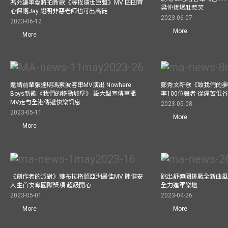
馮允謙率愛將拍新歌《尋找隱世巨聲》MV 囝囝齊
梁仲恆爆肚惹笑
心保護Jay 證明非惡老師也可出高徒
2023-06-07
2023-06-12
More
More
邀請前輩張達明馮素波客串MV演出 Nowhere
鄭秀文新歌《致我們的夢想》
Boys新歌《我們的移動城堡》 設大型宣傳車播
率100位舞者 從痛苦低
MV走勻全港傳遞快樂訊息
2023-05-08
2023-05-11
More
More
《創作者的派對》獲布拉格頒亞洲最佳MV 陳健安
跳出舒適圈挑戰全新曲風 
人生首次奪國際獎項 超級開心
全力進軍樂壇
2023-05-01
2023-04-26
More
More