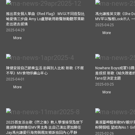
推出首支個人單曲《Red Flag》 MV以不同造型比
馮允謙推英文歌《She Don’t
喻愛情三步曲 Amy Lo盧慧敏用歌聲鼓勵聽眾果斷
MV罕以鬚根Look示人
走出逝去感情
2025-04-25
2025-04-29
More
More
陳健安按自己節奏生活 拒與別人比較 新歌《不遲
Nowhere Boys成軍
不早》MV食物俘虜山羊心
差叔叔 新歌《給失敗者
fans信決定主題
2025-04-01
2025-03-25
More
More
2025首支派台歌《然之後》教人學懂接受及放下
黃淑蔓呷醋新歌MV靚仔
邀請陳健朗擔任MV男主角 比自己演出更加勝任
盼開個唱 望成為No.1 Gir
Jay馮允謙愛行海旁與親友傾訴拾回內心平靜
2025-02-26