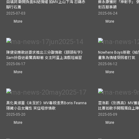
自填詞 斷開負面糾結情緒 拍MV上山下海 忍痛赤
蘇永康獲封「神射手」 
腳行石灘
街百厭事蹟
2025-07-03
2025-06-24
More
More
陳健安應歌迷要求推出三分甜情歌《額頭有字》
Nowhere Boys新歌
Sam扮昏迷最驚真瞓著 女主阿蛋上演戲班補習
畫象為情緒受困者打氣
2025-06-17
2025-06-12
More
More
黑化黃淑蔓《未至於》MV毒殺渣男Boris Feanna
雲浩影《別畏高》MV獲
隱藏小丑女魔性 笑住唱慘情歌
比賽如歌手開騷獨自上陣
2025-05-20
2025-05-09
More
More