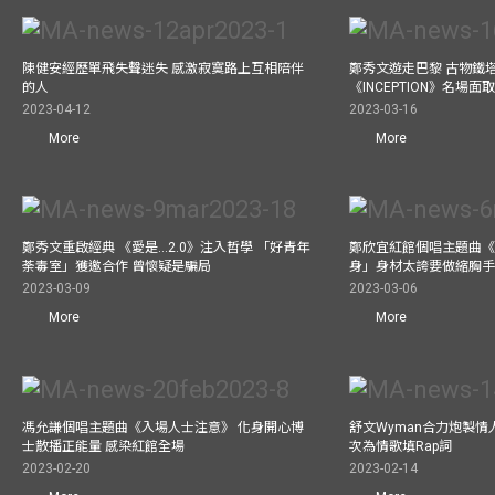
陳健安經歷單飛失聲迷失 感激寂寞路上互相陪伴
鄭秀文遊走巴黎 古物鐵塔
的人
《INCEPTION》名場面
2023-04-12
2023-03-16
More
More
鄭秀文重啟經典 《愛是...2.0》注入哲學 「好青年
鄭欣宜紅館個唱主題曲《Bel
荼毒室」獲邀合作 曾懷疑是騙局
身」身材太誇要做縮胸
2023-03-09
2023-03-06
More
More
馮允謙個唱主題曲《入場人士注意》 化身開心博
舒文Wyman合力炮製情人
士散播正能量 感染紅館全場
次為情歌填Rap詞
2023-02-20
2023-02-14