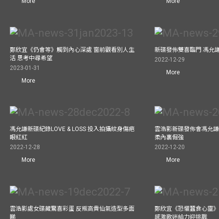
More
More
鄭欣宜《仍會等》觸到內心深處 窗前觀看別人生
新碟發佈雙喜臨門 馮允
活 思考中尋希望
2022-12-29
2023-01-31
More
More
馮允謙新碟紀錄LOVE & LOSS 投入拍攝紋身傷疤
雲浩影新碟發佈會馮允謙
眼紅紅
柔內裏倔強
2022-12-28
2022-12-20
More
More
雲浩影處女碟藏驚喜彩蛋 反叛高貴仙氣造型多面
鄭欣宜《恐懼蠶食心靈》
睇
感激歌迷給力迎挑戰