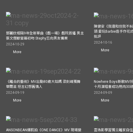
陳健安《我違和但我不糾正
頭 愛玩Barbie造手作
鄧麗欣相隔9年全新單曲《戲一場》戲院首播 男主
批評
張文傑獻螢幕初吻 Stephy忘向男友備案
2024-10-16
2024-10-29
More
More
《離合的藝術》MV出動80歲大姑媽 梁釗峰獨舞
Nowhere Boys新歌
華爾滋 坦言幻想舊情人
十月演唱會成功甩肉30
2024-09-19
2024-09-09
More
More
ANSONBEAN爆肌拍《ONE DANCE》MV 現場變
雲浩影學習獨立離家自住