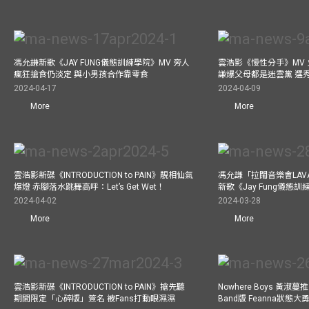
馮允謙新歌《JAY FUNG儀態訓練學院》MV 旁人
雲浩影《慢性分手》MV 
瘋狂搶食仍淡定 與小男孩合作靠零食
謙爆父母都是迷雲黨 選
2024-04-17
2024-04-09
More
More
雲浩影新碟《INTRODUCTION to PAIN》靚相仙氣
馮允謙「拉闊音樂會LAV
爆燈 赤腳落水跳舞高呼：Let’s Get Wet！
新歌《Jay Fung儀態
2024-04-02
2024-03-28
More
More
雲浩影新碟《INTRODUCTION to PAIN》搶先聽
Nowhere Boys 黃淑蔓推《I
期間限定「心碎版」簽名 被Fans打動眼濕濕
Band版 Feanna狀態