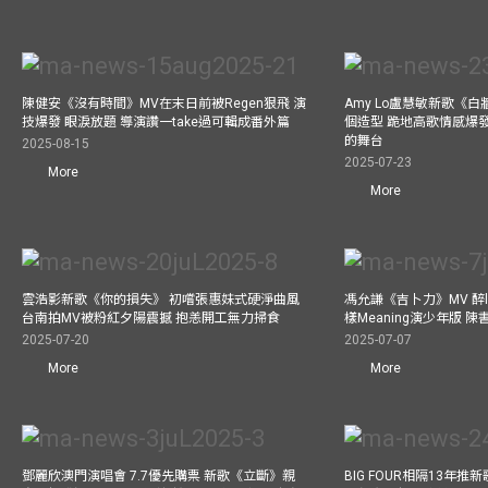
陳健安《沒有時間》MV在末日前被Regen狠飛 演
Amy Lo盧慧敏新歌《白
技爆發 眼淚放題 導演讚一take過可輯成番外篇
個造型 跪地高歌情感爆
的舞台
2025-08-15
2025-07-23
More
More
雲浩影新歌《你的損失》 初嚐張惠妹式硬淨曲風
馮允謙《吉卜力》MV 醉l
台南拍MV被粉紅夕陽震撼 抱恙開工無力掃食
樣Meaning演少年版 
2025-07-20
2025-07-07
More
More
鄧麗欣澳門演唱會 7.7優先購票 新歌《立斷》親
BIG FOUR相隔13年