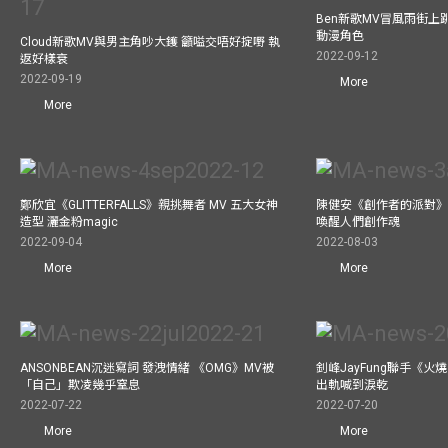
Ben新歌MV冒風雨街上
動漫角色
Cloud新歌MV與男主角吵大鑊 籲嗌交唔好掟嘢 執
2022-09-12
返好樣衰
2022-09-19
More
More
鄭欣宜《GLITTERFALLS》親挑舞者 MV 五大女神
陳健安《創作者的派對》
造型 灑金粉magic
喚醒人們創作魂
2022-09-04
2022-08-03
More
More
ANSONBEAN沉迷寫詞 發洩情緒 《OMG》MV被
釗峰JayFung聯手《火
「自己」欺凌幾乎窒息
出軌喊到淚乾
2022-07-22
2022-07-20
More
More