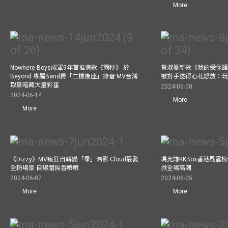
More
Nowhere Boys成軍9年首推情歌《兩秒》 於
黃淑蔓新歌《我的受保護
Beyond 專屬Band房「二樓後座」錄音 MV台灣
被對手氹得心花怒放：
取景暗藏大量彩蛋
2024-06-08
2024-06-14
More
More
《Dizzy》MV瘋狂自轉變「暈」浩影 Cloud最愛
馮允謙KKBox香港風雲
全粉場景 自爆閨房香噴噴
掀全場高潮
2024-06-07
2024-06-05
More
More