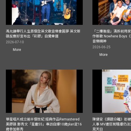
馮允謙舉行人生首個全英文歌音樂會圓夢 英文新
「二樓後座」清拆前用
碟反應好宣布出「彩膠」自覺幸運
作新歌 Nowhere Boy
音樂精神
2026-07-10
2026-06-25
More
More
華星唱片成立逾半個世紀 經典作品Remastered
陳健安《課題分離》拒被
黑膠碟 鄭秀文「星塵55」專訪自爆10歲plan定16
人事 MV遭狂鬧騷擾仍淡
歲參加新秀
見天日