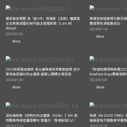
跟邵美君學戲 演「創+作」微電影《深房》獲讚賞
陳健安簽唱會吸引數百樂
女主角黃淑蔓包辦作曲主唱電影歌《I am All
驚喜預祝演唱會成功
Alone》
2024-01-14
2024-02-06
More
More
2024年首張成績表 馮允謙陳健安齊奪歌曲獎 安仔
「新城勁爆頒獎典禮202
單飛後首踏叱咤台攞獎 最開心媽媽在場見證
Nowhere Boys再奪
2024-01-03
2024-01-03
More
More
梁釗峰新歌《逆時針的古董錶（5046）》MV 激
新碟《IN GOOD TIM
吻簡慕華絕密畫面曝光 韋羅莎：導演無嗌Cut！
謙最愛每天運動食早餐
2023-12-22
2023-12-18