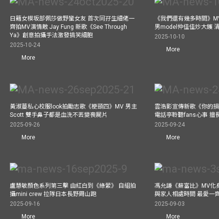
日籍女模坂部佩莎做野蠻女友 首次同孖生細佬一
《我們還有幾多時間》MV
齊拍MV演情敵 Jay Fung 新歌《See Through
男model仲佳佳炒大鑊
Ya》創意拍攝手法激發搞笑細胞
2025-10-10
2025-10-24
More
More
黃淑蔓私心校服look拍勵志歌《梗頸四》MV 男主
雲浩影宣傳新歌《你的損
Scott 雙手鼻子都是血洗不丟變喪屍片
電話亭聆聽fans心事 
2025-09-26
2025-09-24
More
More
盧慧敏顏色系列第三擊 由紅白到《綠縈》 自組拍
馮允謙《蘇富比》MV化身
攝mini crew 拉隊日本長野周山跑
與家人相處時間 最愛一
2025-09-16
2025-09-03
More
More