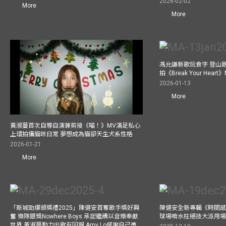
2026-02-02
More
More
馮允謙新歌玩食字 登山跑步
拍《Break Your He
2026-01-13
More
黃淑蔓首次自導自演兼剪接《喵！》MV滿足私心
上環拍攝貓咪日常 夢想成為貓卻天生犬系性格
2026-01-21
More
「新城勁爆頒獎禮2025」陳健安首奪歌手獎好興
陳健安全新專輯《時間感【
奮 樂隊銀獎Nowhere Boys 承諾繼續以音樂奉獻
球場噴水柱絕技大派用場
世界 黃淑蔓勤力出歌有回報 Amy Lo感謝自己勇