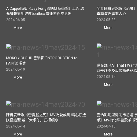
A Cappella版《Jay Fung儀態訓練學院》上架 馮
全泰國班底炮製《心魔》M
允謙盼梁釗峰教beatbox 齊組無伴奏男團
真摯演繹震撼入心
2024-06-05
2024-05-23
More
More
MOKO x CLOUD 雲浩影 “INTRODUCTION to
PAIN”簽唱會
馮允謙《All That I 
2024-05-19
時差趕不及母親節送花
2024-05-14
More
More
陳健安新歌《戀愛腦之死》MV為愛成魔 精心打造
雲浩影銅鑼灣鬧市初嚐行
妖怪造型 戴「大眼仔」狂標眼水
手》MV梳化睇書歎茶 
2024-05-14
2024-04-18
More
More