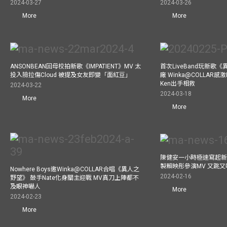
2024-03-27
2024-03-26
More
More
ANSONBEAN回母校拍新歌《IMPATIENT》MV 太
首次LiveBand玩新歌
投入險拉傷Cloud 被提及女友即變「面紅豆」
廠 Winka@COLLAR感激
Ken出手相救
2024-03-22
2024-03-18
More
More
陳健安一小時極速寫起新
製賴映彤參演MV 又跳
Nowhere Boys邀Winka@COLLAR合唱《異人之
2024-02-16
野望》 鼓手Nate化身關主迎戰 MV真刀上陣都不
及眼神嚇人
More
2024-02-23
More