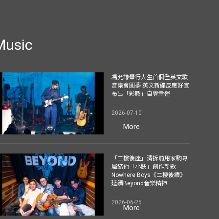
Music
馮允謙舉行人生首個全英文歌
音樂會圓夢 英文新碟反應好宣
布出「彩膠」自覺幸運
2026-07-10
More
「二樓後座」清拆前用家駒專
屬結他「小妖」創作新歌
Nowhere Boys《二樓後續》
延續Beyond音樂精神
2026-06-25
More