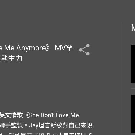
 Me Anymore》 MV罕
強執生力
歌《She Don’t Love Me
漢聯手監製。Jay坦言新歌對自己來說