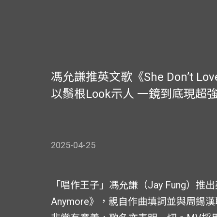
馮允謙推英文歌《She Don’t Love
以鬚根Look示人 一鏡到底現超
2025-04-25
「唱作王子」馮允謙（Jay Fung）推出英文情
Anymore》，親自作曲填詞並與周錫