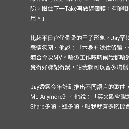
睇，跟住下一Take再做返個轉，有啲
用。」
比起平日官仔骨骨的王子形象，Jay罕
悲情氛圍。他說：「本身冇諗住留鬚，
適合今次MV。唔係工作嘅時候我都唔
覺得好睇記得講，咁我就可以留多啲鬚
Jay透露今年計劃推出不同語言的歌曲，率先
Me Anymore》。他說：「英文歌
Share多啲、聽多啲，咁我就有多啲