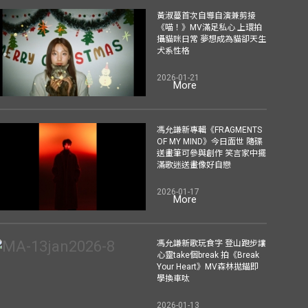
黃淑蔓首次自導自演兼剪接
《喵！》MV滿足私心 上環拍
攝貓咪日常 夢想成為貓卻天生
犬系性格
2026-01-21
More
馮允謙新專輯《FRAGMENTS
OF MY MIND》今日面世 隨碟
送畫筆可參與創作 笑言家中擺
滿歌迷送畫像好自戀
2026-01-17
More
馮允謙新歌玩食字 登山跑步讓
心靈take個break 拍《Break
Your Heart》MV森林拋錨即
學換車呔
2026-01-13