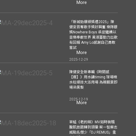
More
「新城勁爆頒獎禮2025」陳
健安首奪歌手獎好興奮 樂隊銀
獎Nowhere Boys 承諾繼續以
音樂奉獻世界 黃淑蔓勤力出歌
有回報 Amy Lo感謝自己勇敢
嘗試
More
2025-12-29
陳健安全新專輯《時間感
【遲】》用水講timing 球場噴
水柱絕技大派用場 為襯靚景即
場染黑髮
2025-12-19
More
草蜢《老的辣》MV如時裝騷
腹肌放題轉到頭暈 蔡一智蘇志
威點名傑少「DJ REMUS」重