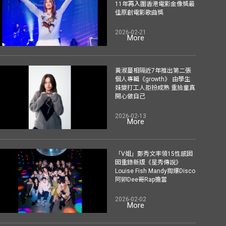
11年再入圍香港電影金像獎最
佳原創電影歌曲獎
2026-02-21
More
黃淑蔓相隔近7年推出第二張
個人專輯《growth》 由學生
妹變打工人拒扮成熟 重拾童真
開心做自己
2026-02-13
More
「V姐」鄭秀文率領15性感囡
囡重錄新版《星秀傳說》
Louise Fish Mandy揈爆Disco
阿卵Dee哥Rap擔當
2026-02-02
More