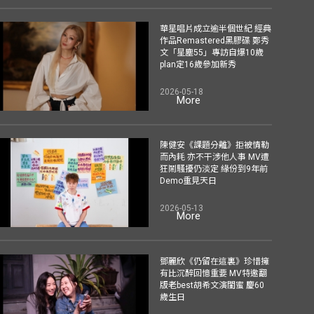
華星唱片成立逾半個世紀 經典
作品Remastered黑膠碟 鄭秀
文「星塵55」專訪自爆10歲
plan定16歲參加新秀
2026-05-18
More
陳健安《課題分離》拒被情勒
而內耗 亦不干涉他人事 MV遭
狂鬧騷擾仍淡定 緣份到9年前
Demo重見天日
2026-05-13
More
鄧麗欣《仍留在這裏》珍惜擁
有比沉醉回憶重要 MV特邀翻
版老best胡希文演閨蜜 慶60
歲生日