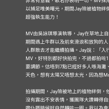
非常有意義，歌名亦表明一切。MV採
以捕足唯美曙光，期間Jay險被植物
超強執生能力！
MV由吳詠琪導演執導，Jay在草地上
期間遇上牛群以及前來滑浪和放狗的人
人群散去才能繼續拍攝。Jay說：「入行
MV，好特別都好快拍完，不過都拍咗10幾
要調節。估唔到7點已經好多人喺海灘
天色，想有太陽又唔想太光，因為想Moo
拍攝期間，Jay險被地上的植物絆倒
沒有露出不安表情，獲團隊大讚轉得自
嚟仆嘅時候好自然轉咗一圈。我以為會