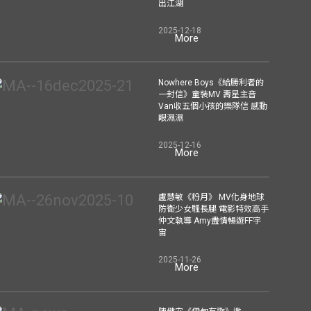
出江湖
2025-12-18
More
Nowhere Boys《給勝利者的
一封信》童裝MV 壽星主音
Van收五個小孩的樂隊信 感動
眼濕濕
2025-12-16
More
盧慧敏《粉月》 MV化身地球
防衛少女騷長腿 電影特效高手
仲文執導 Amy盡情暢遊FF宇
宙
2025-11-26
More