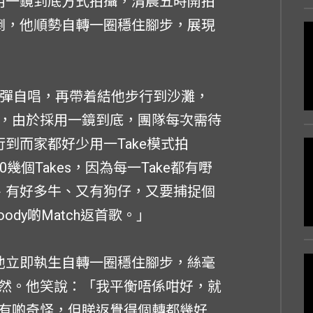
用一鏡到底方式拍攝，清晨五時開拍
絆倒，他順勢自轉一圈穩住腳步，展現
自彈自唱，再帶着結他步行到沙灘，
，由於採用一鏡到底，團隊每次需待
到而家都好少用一Take模式拍
個Takes，因為每一Take都有嘢
、有好多牛、又有狗仔，又要捕捉個
dy啲Match返首歌。」
，他立即執生自轉一圈穩住腳步，絲毫
然。他笑說：「我平衡唔係咁好，就
有啲奇怪，但睇返覺得個轉都幾好