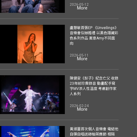
2026-05-12
More
盧慧敏首張EP 《Unveilings》
音樂會似辦婚禮 以黑色隱藏彩
色系列作品 寓意Amy不同面
向
2026-05-11
More
陳健安《梨子》紀念亡父 收錄
23年前珍貴錄音 動畫配手寫
字MV添人性溫度 考慮創作家
人系列
2026-02-24
More
黃淑蔓首次個人音樂會 電結他
自彈自唱送碌柚葉應節 相隔