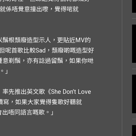
嘢就係唔覺意撞出嚟，覺得啱就
以鬚根頹廢造型示人，更貼近MV的
但呢首歌比較Sad，頹廢啲嘅造型好
鍾意剃鬚，亦有諗過留鬚，如果你哋
。」
推出英文歌《She Don’t Love
會繼續寫，如果大家覺得隻歌好聽就
機會出唔同語言嘅歌。」