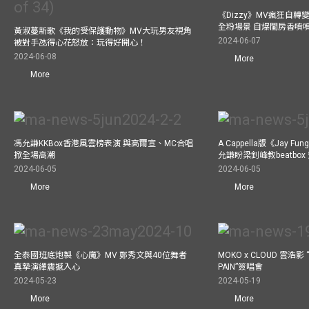
《Dizzy》MV瘋狂自轉變
全粉場景 自爆閨房香噴
黃淑蔓新歌《我的受保護動物》MV大玩男友視角
2024-06-07
被對手氹得心花怒放：玩得好開心！
2024-06-08
More
More
馮允謙KKBox香港風雲榜表演 與高爾宣、MC合唱
A Cappella版《Jay 
掀全場高潮
允謙盼梁釗峰教beatbo
2024-06-05
2024-06-05
More
More
全泰國班底炮製《心魔》MV 鄭秀文與40位舞者
MOKO x CLOUD 雲浩影 “
真摯演繹震撼入心
PAIN”簽唱會
2024-05-23
2024-05-19
More
More