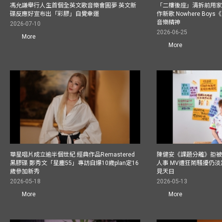
馮允謙舉行人生首個全英文歌音樂會圓夢 英文新
「二樓後座」清拆前用
碟反應好宣布出「彩膠」自覺幸運
作新歌 Nowhere Boy
音樂精神
2026-07-10
2026-06-25
More
More
華星唱片成立逾半個世紀 經典作品Remastered
陳健安《課題分離》拒被
黑膠碟 鄭秀文「星塵55」專訪自爆10歲plan定16
人事 MV遭狂鬧騷擾仍淡
歲參加新秀
見天日
2026-05-18
2026-05-13
More
More