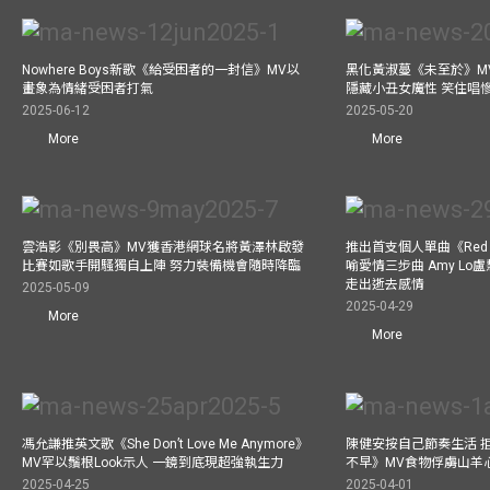
Nowhere Boys新歌《給受困者的一封信》MV以
黑化黃淑蔓《未至於》MV毒殺
畫象為情緒受困者打氣
隱藏小丑女魔性 笑住唱
2025-06-12
2025-05-20
More
More
雲浩影《別畏高》MV獲香港網球名將黃澤林啟發
推出首支個人單曲《Red 
比賽如歌手開騷獨自上陣 努力裝備機會隨時降臨
喻愛情三步曲 Amy L
走出逝去感情
2025-05-09
2025-04-29
More
More
馮允謙推英文歌《She Don’t Love Me Anymore》
陳健安按自己節奏生活 
MV罕以鬚根Look示人 一鏡到底現超強執生力
不早》MV食物俘虜山羊
2025-04-25
2025-04-01