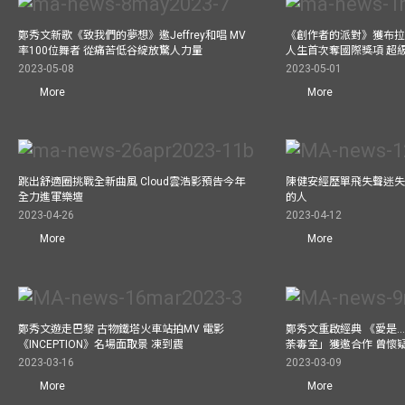
鄭秀文新歌《致我們的夢想》邀Jeffrey和唱 MV
《創作者的派對》獲布拉
率100位舞者 從痛苦低谷綻放驚人力量
人生首次奪國際獎項 超
2023-05-08
2023-05-01
More
More
跳出舒適圈挑戰全新曲風 Cloud雲浩影預告今年
陳健安經歷單飛失聲迷失
全力進軍樂壇
的人
2023-04-26
2023-04-12
More
More
鄭秀文遊走巴黎 古物鐵塔火車站拍MV 電影
鄭秀文重啟經典 《愛是..
《INCEPTION》名場面取景 凍到震
荼毒室」獲邀合作 曾懷
2023-03-16
2023-03-09
More
More