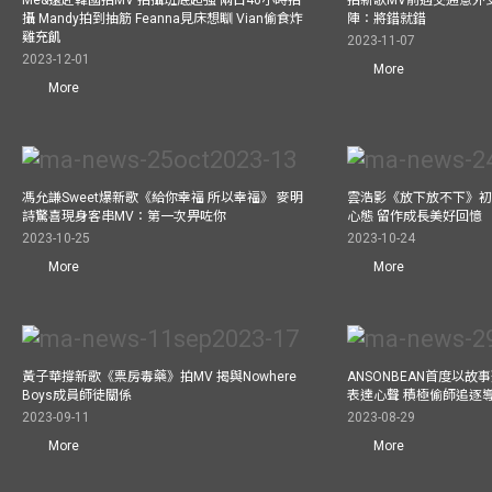
Me&遠赴韓國拍MV 拍攝班底超強 兩日46小時拍
拍新歌MV前遇交通意外
攝 Mandy拍到抽筋 Feanna見床想瞓 Vian偷食炸
陣：將錯就錯
雞充飢
2023-11-07
2023-12-01
More
More
馮允謙Sweet爆新歌《給你幸福 所以幸福》 麥明
雲浩影《放下放不下》初
詩驚喜現身客串MV：第一次畀咗你
心態 留作成長美好回憶
2023-10-25
2023-10-24
More
More
黃子華撐新歌《票房毒藥》拍MV 揭與Nowhere
ANSONBEAN首度以
Boys成員師徒關係
表達心聲 積極偷師追逐
2023-09-11
2023-08-29
More
More