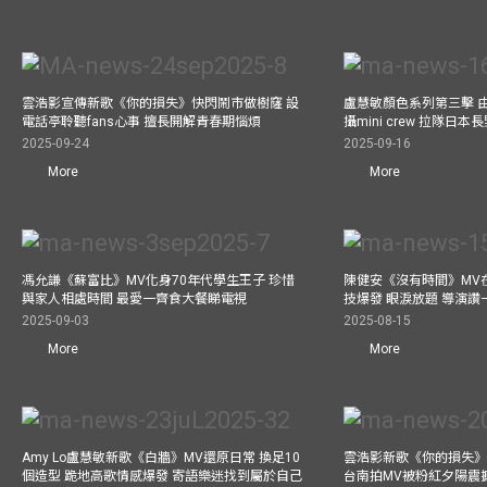
雲浩影宣傳新歌《你的損失》快閃鬧市做樹窿 設
盧慧敏顏色系列第三擊 
電話亭聆聽fans心事 擅長開解青春期惱煩
攝mini crew 拉隊日
2025-09-24
2025-09-16
More
More
馮允謙《蘇富比》MV化身70年代學生王子 珍惜
陳健安《沒有時間》MV在
與家人相處時間 最愛一齊食大餐睇電視
技爆發 眼淚放題 導演讚
2025-09-03
2025-08-15
More
More
Amy Lo盧慧敏新歌《白牆》MV還原日常 換足10
雲浩影新歌《你的損失》
個造型 跪地高歌情感爆發 寄語樂迷找到屬於自己
台南拍MV被粉紅夕陽震