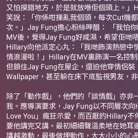
又怕摸錯地方，於是就放喺佢個頭上。」Hil
笑說：「你係咁摷亂我個頭，每次Cut機
次。」Jay Fung擔心粉絲呷醋： 「我怕你
MV後，覺得Jay Fung好咸濕，希望佢
Hillary向他派定心丸：「我哋飾演熱戀
情浪漫啦！」Hillary在MV裏飾演一名控
但鎖住Jay Fung在屋企，還迫他穿情侶
Wallpaper，甚至躲在床下底監視男友，
除了「動作戲」，他們的「談情戲」亦非
我。應導演要求，Jay Fung以不同層次向Hil
Love You」瘋狂示愛，而百厭的Hillar
要他講完又講。最初細細聲溫柔地在她耳
講越激動，最後做埋動作，大大小小的心