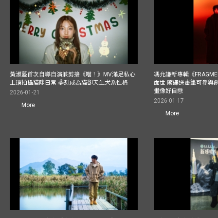
黃淑蔓首次自導自演兼剪接《喵！》MV滿足私心
馮允謙新專輯《FRAGMENT
上環拍攝貓咪日常 夢想成為貓卻天生犬系性格
面世 隨碟送畫筆可參與
畫像好自戀
2026-01-21
2026-01-17
More
More