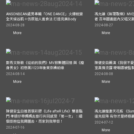
ANSONBEAN處男專輯「ONE DANCE」火爆蛻變
馮允謙《無理取樂》MV
全天候谷肌＋仿原始人進食法 打造完美Body
者 百年圖書館內又唱又
2024-08-28
2024-08-27
More
More
鄭秀文新歌《從前的我們》MV掀集體回憶 與《瘦
陳健安自薦演《我很不愛
身男女》初戀黑川23年後東京續前緣
室真情流露 哽咽版被監
2024-08-14
2024-08-08
More
More
陳健安生日推首張彩膠《Life afteR Life》雙喜臨
馮允謙寵妻天花板 《Surren
門 孝順仔帶媽媽去旅行共同感受「第一次」：細
遠先投降 有你才是終極
個佢抱住我周圍去，而家到我帶佢！
2024-07-12
2024-07-16
More