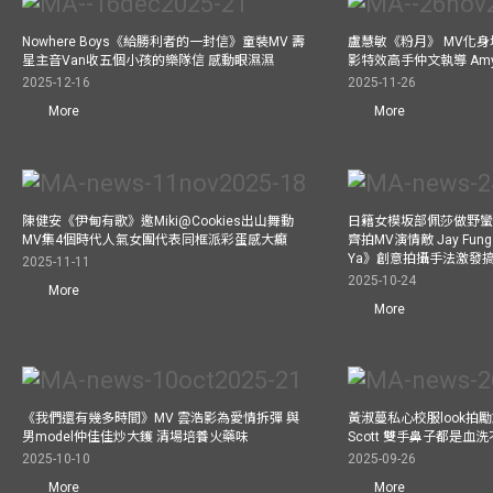
Nowhere Boys《給勝利者的一封信》童裝MV 壽
盧慧敏《粉月》 MV化身
星主音Van收五個小孩的樂隊信 感動眼濕濕
影特效高手仲文執導 Am
2025-12-16
2025-11-26
More
More
陳健安《伊甸有歌》邀Miki@Cookies出山舞動
日籍女模坂部佩莎做野蠻
MV集4個時代人氣女團代表同框派彩蛋感大癲
齊拍MV演情敵 Jay Fung 
Ya》創意拍攝手法激發
2025-11-11
2025-10-24
More
More
《我們還有幾多時間》MV 雲浩影為愛情拆彈 與
黃淑蔓私心校服look拍
男model仲佳佳炒大鑊 清場培養火藥味
Scott 雙手鼻子都是血
2025-10-10
2025-09-26
More
More