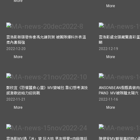
More
More
雲浩影新碟發佈會馮允謙到賀 被團隊爆料外表溫
雲浩影處女碟藏驚喜彩蛋
柔內裏倔強
睇
2022-12-20
2022-12-19
More
More
鄭欣宜《恐懼蠶食心靈》MV變喊包 靠幻想考演技
ANSONBEAN假戲真做肉
感激歌迷給力迎挑戰
PAIN》MV被隊腫太陽穴
2022-11-21
2022-11-16
More
More
雲浩影MV遇「冰」變 玩大咗 男友視覺+肉麻情話
陳健安MV獻螢幕初吻心