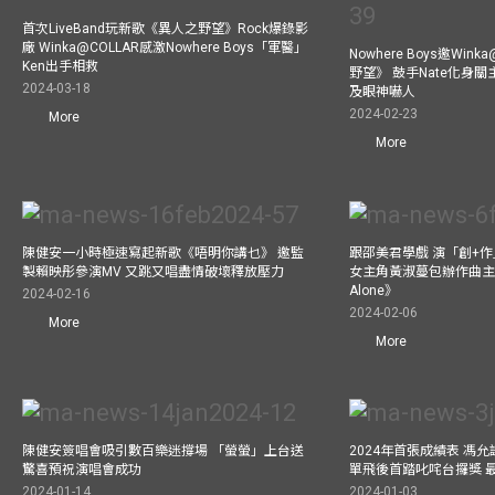
首次LiveBand玩新歌《異人之野望》Rock爆錄影
廠 Winka@COLLAR感激Nowhere Boys「軍醫」
Nowhere Boys邀Win
Ken出手相救
野望》 鼓手Nate化身
2024-03-18
及眼神嚇人
2024-02-23
More
More
陳健安一小時極速寫起新歌《唔明你講乜》 邀監
跟邵美君學戲 演「創+
製賴映彤參演MV 又跳又唱盡情破壞釋放壓力
女主角黃淑蔓包辦作曲主唱電
Alone》
2024-02-16
2024-02-06
More
More
陳健安簽唱會吸引數百樂迷撐場 「螢螢」上台送
2024年首張成績表 馮
驚喜預祝演唱會成功
單飛後首踏叱咤台攞獎 
2024-01-14
2024-01-03