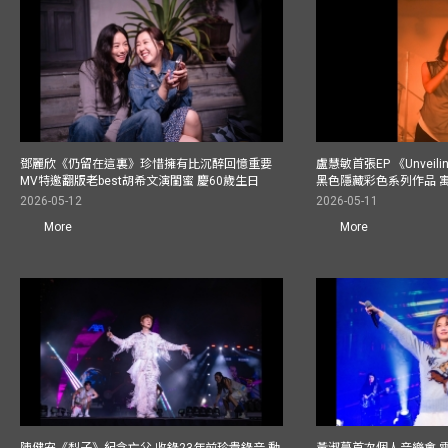
鄧麗欣《仍留在這裏》珍惜擁有比沉醉回憶重要
盧慧敏首張EP 《Unvei
MV特邀翻版老best胡希文演閨蜜 慶60歲生日
黑色隱藏彩色系列作品 
2026-05-12
2026-05-11
More
More
陳健安《梨子》紀念亡父 收錄23年前珍貴錄音 動
黃淑蔓首次個人音樂會 