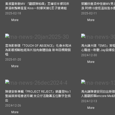
黃淑蔓新歌MV 「翻版陳柏霖」王耀宏半裸同床
鄧麗欣邀梁仲恆做MV男主角
浪漫剃鬚睇星星 Kiss一刻爆笑撻Q王子變青蛙
淚 阿炳10度低溫拍落水
2025-02-18
2025-02-11
More
More
雲浩影新碟「TOUCH OF ABSENCE」化身水和冰
馮允謙大碟「EMO」簽唱
為影靚相瞓枱底珠片拮肉身體扭曲 新年目標開個
心聲逐一聆聽 Jay自爆
唱
2024-12-30
2025-01-20
More
More
陳健安新專輯「PROJECT REJECT」銷量登No.1
馮允謙陳健安同日出新碟
聖誕搞簽唱會送珍藏 夾公仔活動籌五位數字全捐
人圍觀即興encore M
出
2024-12-13
2024-12-26
More
More