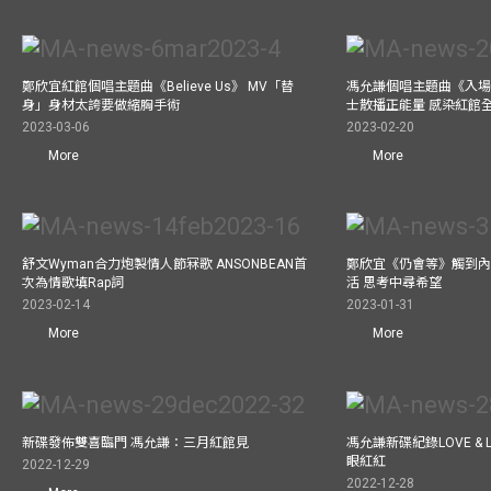
鄭欣宜紅館個唱主題曲《Believe Us》 MV「替
馮允謙個唱主題曲《入場
身」身材太誇要做縮胸手術
士散播正能量 感染紅館
2023-03-06
2023-02-20
More
More
舒文Wyman合力炮製情人節冧歌 ANSONBEAN首
鄭欣宜《仍會等》觸到內
次為情歌填Rap詞
活 思考中尋希望
2023-02-14
2023-01-31
More
More
新碟發佈雙喜臨門 馮允謙：三月紅館見
馮允謙新碟紀錄LOVE &
眼紅紅
2022-12-29
2022-12-28