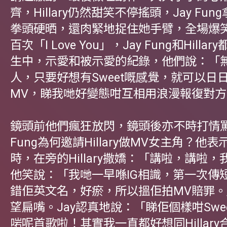
齊，Hillary仍然甜笑不停搖頭，Jay Fu
拳頭硬晒，還肉緊地捉住她手臂，全場爆
百次「I Love You」，Jay Fung和Hill
生中，示愛和被示愛的紀錄，他們說：「
人，只要好想有Sweet嘅感覺，就可以日
MV，睇我哋好變態咁互相用浪漫報復對方
鏡頭前他們瘋狂放閃，鏡頭後亦不時打情罵
Fung為何邀請Hillary做MV女主角？他
時，在旁的Hillary撒嬌：「講啦，講啦
他笑說：「我哋一早喺IG相識，第一次傳
錯佢英文名，好瘀，所以搵佢拍MV賠罪。」Hi
望扁嘴。Jay認真地說：「睇佢個樣咁Swe
啱呢首歌啦！其實我一直都好想同Hillar