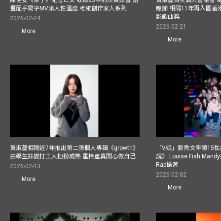
畫配手寫字MV添人性溫度 考慮創作家人系列
應節 相隔11年再入圍
影歌曲獎
2026-02-24
2026-02-21
More
More
黃淑蔓相隔近7年推出第二張個人專輯《growth》
「V姐」鄭秀文率領15
由學生妹變打工人拒扮成熟 重拾童真開心做自己
說》 Louise Fish Man
Rap擔當
2026-02-13
2026-02-02
More
More