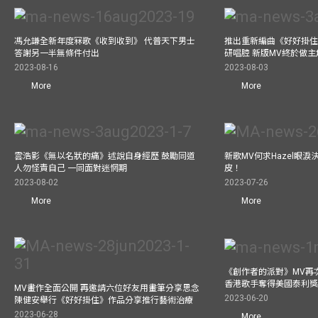
馮允謙全新年度冧歌《收到收到》 代普天下男士
推出重新編曲《好好掛住》A
答謝另一半無條件付出
研唱腔 新版MV終於做主
2023-08-16
2023-08-03
More
More
雲浩影《無以名狀的痛》述說自身經歷 鼓勵同道
新歌MV何求Hazel眼
人勿怪責自己 一同面對迷惘期
皮！
2023-08-02
2023-07-26
More
More
《創作者的派對》MV再
香港歌手奪得美國泰利獎 與M
MV畫作全面公開 再邀請六位好友用畫筆分享思念
2023-06-20
陳健安舉行《好好掛住》作品分享推行藝術治療
2023-06-28
More