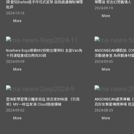
頭 愛玩Barbie造手作花式足球 自我過濾機制懶理
華爾滋 坦言幻想舊情人
批評
2024-09-19
2024-10-16
More
More
Nowhere Boys新歌MV扮鬧交爆笑料 主音Van為
ANSONBEAN爆肌拍《ON
十月演唱會成功甩肉30磅
流動健身室 為保靚身材
2024-09-09
2024-09-05
More
More
雲浩影學習獨立離家自住 掛念家的味道 《引我
ANSONBEAN處男專輯《
笑》MV一啖住家湯 Cloud極速爆喊
百好友摯愛傳媒捧場 見
2024-09-02
2024-08-29
More
More