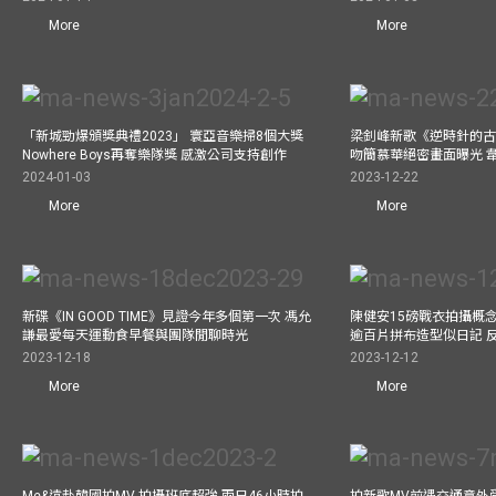
More
More
「新城勁爆頒獎典禮2023」 寰亞音樂掃8個大獎
梁釗峰新歌《逆時針的古董
Nowhere Boys再奪樂隊獎 感激公司支持創作
吻簡慕華絕密畫面曝光 韋
2024-01-03
2023-12-22
More
More
新碟《IN GOOD TIME》見證今年多個第一次 馮允
陳健安15磅戰衣拍攝概念專輯《
謙最愛每天運動食早餐與團隊閒聊時光
逾百片拼布造型似日記 
2023-12-18
2023-12-12
More
More