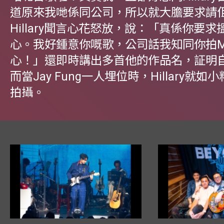
道原來我哋係同公司，所以就大膽要求請
Hillary聞言心花怒放，說：「真係你要
心。我好鍾意你嘅歌，公司話我知同你拍
心！」還即時講出多首他的作品名，証明
而當Jay Fung一人埋位時，Hillary就
拍攝。