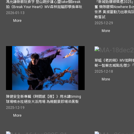
馮允謙新歌玩食字 登山跑步讓心靈take個break
「新城勁爆頒獎禮202
拍《Break Your Heart》MV森林拋錨即學換車呔
奮 樂隊銀獎Nowhere 
世界 黃淑蔓勤力出歌有回報
2026-01-13
敢嘗試
More
2025-12-29
More
草蜢《老的辣》MV如時
蔡一智蘇志威點名傑少「D
2025-12-18
More
陳健安全新專輯《時間感【遲】》用水講timing
球場噴水柱絕技大派用場 為襯靚景即場染黑髮
2025-12-19
More