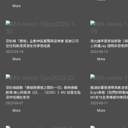
More
梁釗峰「遺憾」企劃伸延展覽與音樂會 感謝公司
馮允謙率愛將拍新歌《尋
信任和無限資源支持夢想成真
心保護Jay 證明非惡老
2023-06-18
2023-06-12
More
More
梁釗峰啟動「遺憾與遺憾之間的一切」歌映連載
邀請前輩張達明馮素波客串M
劇場 峰心粉客串《已……（3235）》MV 談善言指
Boys新歌《我們的移動
梁仲恆爆肚惹笑
MV走勻全港傳遞快樂訊
2023-06-07
2023-05-11
More
More