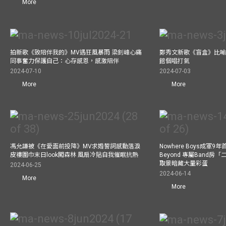
More
拍新歌《致陪伴我的》MV遇狂風暴雨 梁釗峰心痛
鄭秀文新歌《盲盒》比喻
同事奮力保護自己：心存感恩，感激陪伴
館個唱打氣
2024-07-10
2024-07-03
More
More
馮允謙被《在愛面前投降》MV求婚誓詞感動落淚
Nowhere Boys成軍
皮褸圍巾末日look闖森林 風扇冷貼自我催眠抗熱
Beyond 專屬Band房
取景暗藏大量彩蛋
2024-06-25
2024-06-14
More
More