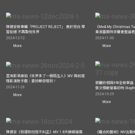
陳健安新專輯「PROJECT REJECT」 勇於坦白 學
《Me& My Christma
習拒絕 不再取悅世界
黃淑蔓期待芬蘭會聖誕老人
2024-12-12
2024-11-30
More
More
雲浩影濕身拍《世界多了一個陌生人》MV 與前度
殘影演對手戲：要扮睇佢唔到！
鄧麗欣相隔9年全新單曲
2024-11-26
張文傑獻螢幕初吻 Step
2024-10-29
More
More
陳健安《我違和但我不糾正》MV 1.8米蜥蜴搶風
《離合的藝術》MV出動8