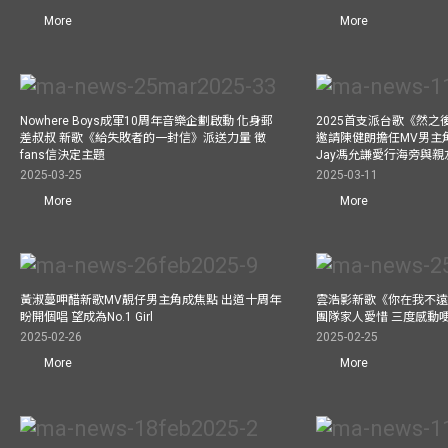
More
More
Nowhere Boys成軍10周年音樂企劃啟動 化身郵
2025首支派台歌《然
差叔叔 新歌《給失敗者的一封信》派送力量 徵
邀請陳健朗擔任MV男主
fans信決定主題
Jay馮允謙愛行海旁與
2025-03-25
2025-03-11
More
More
黃淑蔓呷醋新歌MV靚仔男主角成焦點 出道十周年
雲浩影新歌《你在我不遠
盼開個唱 望成為No.1 Girl
團隊家人愛惜 三度感動
2025-02-26
2025-02-25
More
More