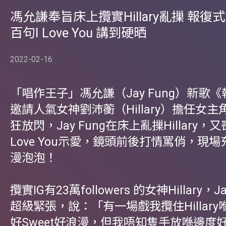
馮允謙奉旨床上攬實Hillary亂摷 報復
百句I Love You 講到硬晒
2022-02-16
「唱作王子」馮允謙（Jay Fung）新歌
邀請人氣女神劉沛蘅（Hillary）擔任女
狂放閃，Jay Fung在床上亂摷Hillary，
Love You示愛，鏡頭前後打情罵俏，現
漫泡泡！
攬實IG有23萬followers 的女神Hillary，J
超級緊張，說：「有一場戲我攬住Hillar
好Sweet好浪漫，但我唔知隻手放喺邊度