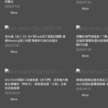
的舞台
2025-07-20
2025-07-23
More
More
馮允謙《吉卜力》MV 醉look武打場面初體驗 撞
鄧麗欣澳門演唱會 7.7
樣Meaning演少年版 陳書昕化身日系貓女
自填詞 斷開負面糾結情緒
腳行石灘
2025-07-07
2025-07-03
More
More
BIG FOUR相隔13年推新歌《赤子們》 足球機大戰
陳健安應歌迷要求推出
蘇永康獲封「神射手」 張衞健自爆「大鬧」古裝
Sam扮昏迷最驚真瞓著
街百厭事蹟
2025-06-17
2025-06-24
More
More