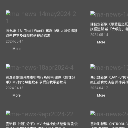
陳健安新歌《戀愛腦之死
妖怪造型 戴「大眼仔」
馮允謙《All That I Want》奪歌曲獎 大頭蝦搞錯
2024-05-14
時差趕不及母親節送花給媽媽
2024-05-14
More
More
雲浩影銅鑼灣鬧市初嚐行為藝術 還原《慢性分
馮允謙新歌《JAY FUN
手》MV梳化睇書歎茶 享受自我平靜世界
瘋狂搶食仍淡定 與小男
2024-04-18
2024-04-17
More
More
雲浩影《慢性分手》MV 火燒梳化終結愛情 劉俊
雲浩影新碟《INTRODUCT