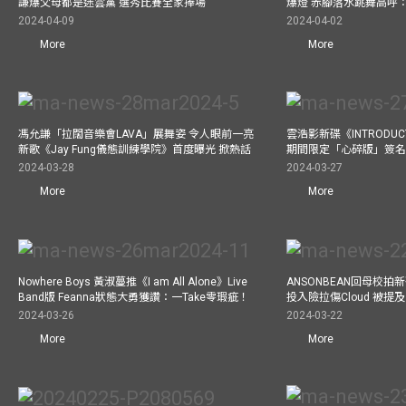
謙爆父母都是迷雲黨 選秀比賽全家捧場
爆燈 赤腳落水跳舞高呼：Let
2024-04-09
2024-04-02
More
More
馮允謙「拉闊音樂會LAVA」展舞姿 令人眼前一亮
雲浩影新碟《INTRODUCT
新歌《Jay Fung儀態訓練學院》首度曝光 掀熱話
期間限定「心碎版」簽名 
2024-03-28
2024-03-27
More
More
Nowhere Boys 黃淑蔓推《I am All Alone》Live
ANSONBEAN回母校拍新歌
Band版 Feanna狀態大勇獲讚：一Take零瑕疵！
投入險拉傷Cloud 被
2024-03-26
2024-03-22
More
More