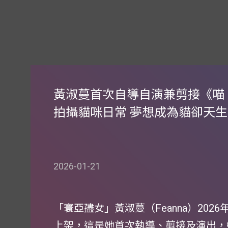
黃淑蔓首次自導自演兼剪接《喵！
拍攝貓咪日常 夢想成為貓卻天
2026-01-21
「寰亞孻女」黃淑蔓（Feanna）20
上架，這是她首次執導、剪接及演出，