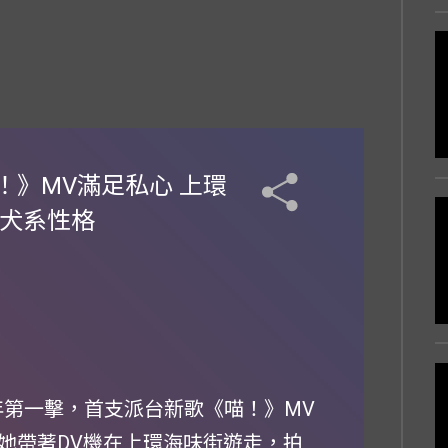
》MV滿足私心 上環
生犬系性格
26年第一擊，首支派台新歌《喵！》MV
她帶著DV機在上環海味街遊走，拍