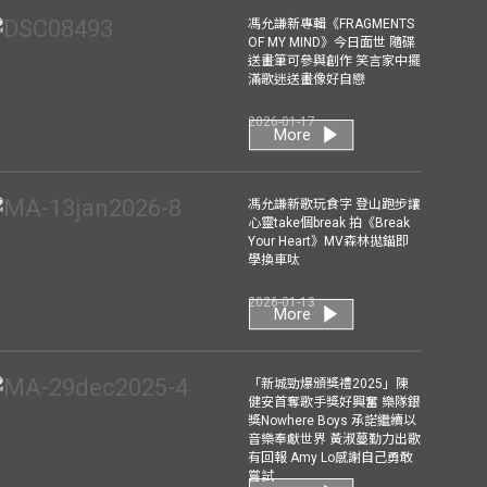
馮允謙新專輯《FRAGMENTS
OF MY MIND》今日面世 隨碟
送畫筆可參與創作 笑言家中擺
滿歌迷送畫像好自戀
2026-01-17
More
馮允謙新歌玩食字 登山跑步讓
心靈take個break 拍《Break
Your Heart》MV森林拋錨即
學換車呔
2026-01-13
More
「新城勁爆頒獎禮2025」陳
健安首奪歌手獎好興奮 樂隊銀
獎Nowhere Boys 承諾繼續以
音樂奉獻世界 黃淑蔓勤力出歌
有回報 Amy Lo感謝自己勇敢
嘗試