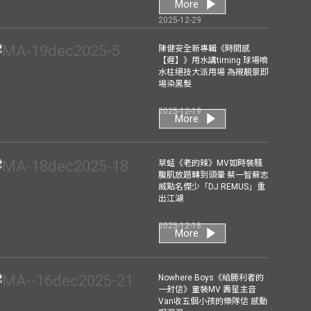
More
2025-12-29
陳健安全新專輯《時間感
【遲】》用水講timing 球場噴
水柱絕技大派用場 為襯靚景即
場染黑髮
2025-12-19
More
草蜢《老的辣》MV如時裝騷
腹肌放題轉到頭暈 蔡一智蘇志
威點名傑少「DJ REMUS」重
出江湖
2025-12-18
More
Nowhere Boys《給勝利者的
一封信》童裝MV 壽星主音
Van收五個小孩的樂隊信 感動