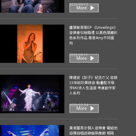
2026-05-12
More
盧慧敏首張EP 《Unveilings》
音樂會似辦婚禮 以黑色隱藏彩
色系列作品 寓意Amy不同面
向
2026-05-11
More
陳健安《梨子》紀念亡父 收錄
23年前珍貴錄音 動畫配手寫
字MV添人性溫度 考慮創作家
人系列
2026-02-24
More
黃淑蔓首次個人音樂會 電結他
自彈自唱送碌柚葉應節 相隔