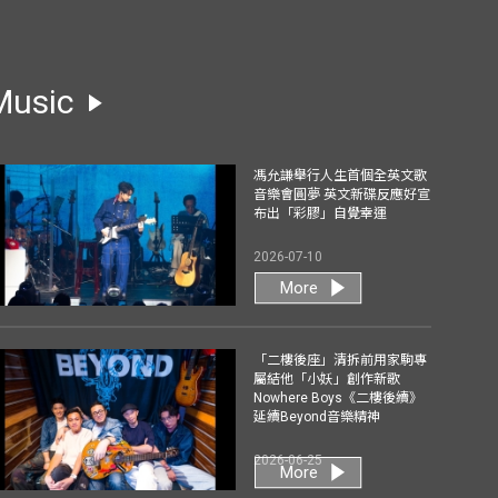
Music
馮允謙舉行人生首個全英文歌
音樂會圓夢 英文新碟反應好宣
布出「彩膠」自覺幸運
2026-07-10
More
「二樓後座」清拆前用家駒專
屬結他「小妖」創作新歌
Nowhere Boys《二樓後續》
延續Beyond音樂精神
2026-06-25
More