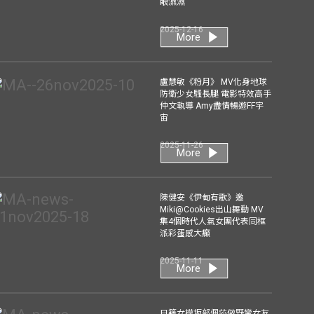
眼濕濕
2025-12-16
More
盧慧敏《粉月》 MV化身地球
防衛少女騷長腿 電影特效高手
仲文執導 Amy盡情暢遊FF宇
宙
2025-11-26
More
陳健安《伊甸有歌》邀
Miki@Cookies出山舞動 MV
集4個時代人氣女團代表同框
派彩蛋感大癲
2025-11-11
More
日籍女模坂部佩莎做野蠻女友