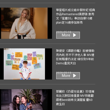
華星唱片成立逾半個世紀 經典
作品Remastered黑膠碟 鄭秀
文「星塵55」專訪自爆10歲
plan定16歲參加新秀
2026-05-18
More
陳健安《課題分離》拒被情勒
而內耗 亦不干涉他人事 MV遭
狂鬧騷擾仍淡定 緣份到9年前
Demo重見天日
2026-05-13
More
鄧麗欣《仍留在這裏》珍惜擁
有比沉醉回憶重要 MV特邀翻
版老best胡希文演閨蜜 慶60
歲生日