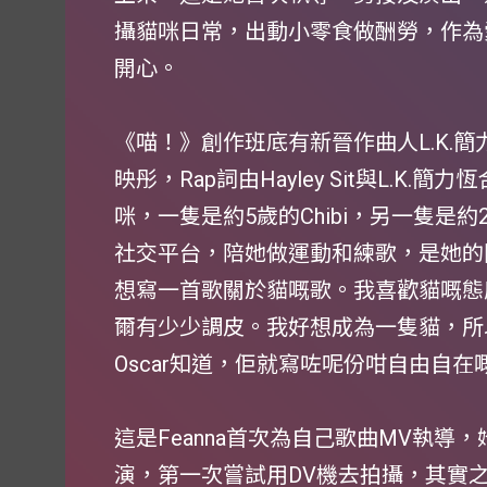
攝貓咪日常，出動小零食做酬勞，作為愛
開心。
《喵！》創作班底有新晉作曲人L.K.簡
映彤，Rap詞由Hayley Sit與L.K.
咪，一隻是約5歲的Chibi，另一隻是約2
社交平台，陪她做運動和練歌，是她的
想寫一首歌關於貓嘅歌。我喜歡貓嘅態
爾有少少調皮。我好想成為一隻貓，所
Oscar知道，佢就寫咗呢份咁自由自在
這是Feanna首次為自己歌曲MV執
演，第一次嘗試用DV機去拍攝，其實