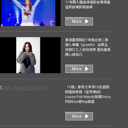
11年再入圍香港電影金像獎最
佳原創電影歌曲獎
2026-02-21
More
黃淑蔓相隔近7年推出第二張
個人專輯《growth》 由學生
妹變打工人拒扮成熟 重拾童真
開心做自己
2026-02-13
More
「V姐」鄭秀文率領15性感囡
囡重錄新版《星秀傳說》
Louise Fish Mandy揈爆Disco
阿卵Dee哥Rap擔當
2026-02-02
More