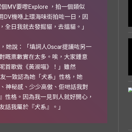
個MV要嚟Explore ，拍一個類似
合。我用DV機喺上環海味街拍咗一日，因
，全日我就去發掘貓，去搵貓。」
字，她說：「填詞人Oscar提議咗另一
對嘅票數實在太多。唉，大家鍾意
呢首歌做《黃淑喵》！」雖然
的朋友一致認為她「犬系」性格，她
）、神秘感、少少高傲、佢哋話我對
』性格。因為我一見到人就好開心，
友話我屬於『犬系』。」