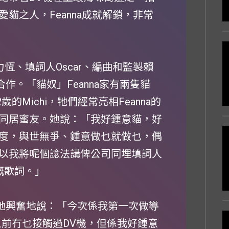
貓之人，Feanna成就解鎖，非常
力恆、填詞人Oscar、編曲和監製賴
簡力恆合作。「貓奴」Feanna家有兩隻貓
歲的Michi，牠們經常亮相Feanna的
同居蜜友。她說：「我好鍾意貓，好
度，與世無爭、鍾意做乜就做乜，偶
以我將呢個諗法講俾公司同埋填詞人
嘅歌詞。」
導，她興奮地說：「今次係我第一次做導
之前冇乜接觸過DV機，但係我好鍾意