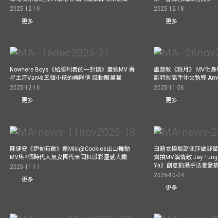
2025-12-19
2025-12-18
更多
更多
Nowhere Boys《給勝利者的一封信》童裝MV 壽
盧慧敏《粉月》 MV化身
星主音Van收五個小孩的樂隊信 感動眼濕濕
影特效高手仲文執導 Am
2025-12-16
2025-11-26
更多
更多
陳健安《伊甸有歌》邀Miki@Cookies出山舞動
日籍女模坂部佩莎做野蠻
MV集4個時代人氣女團代表同框派彩蛋感大癲
齊拍MV演情敵 Jay Fung 
Ya》創意拍攝手法激發
2025-11-11
2025-10-24
更多
更多