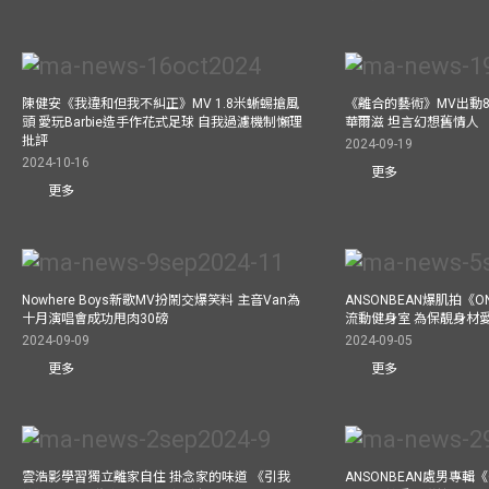
陳健安《我違和但我不糾正》MV 1.8米蜥蜴搶風
《離合的藝術》MV出動8
頭 愛玩Barbie造手作花式足球 自我過濾機制懶理
華爾滋 坦言幻想舊情人
批評
2024-09-19
2024-10-16
更多
更多
Nowhere Boys新歌MV扮鬧交爆笑料 主音Van為
ANSONBEAN爆肌拍《ON
十月演唱會成功甩肉30磅
流動健身室 為保靚身材
2024-09-09
2024-09-05
更多
更多
雲浩影學習獨立離家自住 掛念家的味道 《引我
ANSONBEAN處男專輯《