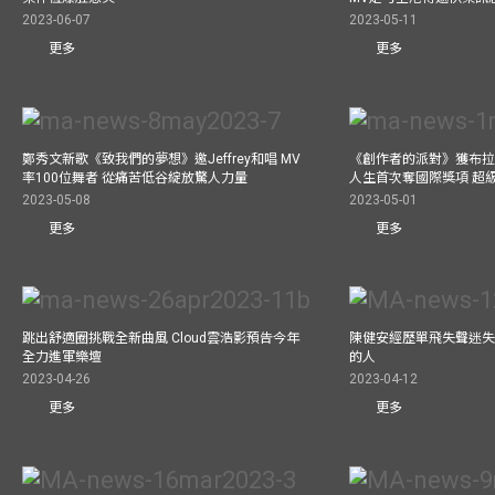
2023-06-07
2023-05-11
更多
更多
鄭秀文新歌《致我們的夢想》邀Jeffrey和唱 MV
《創作者的派對》獲布拉
率100位舞者 從痛苦低谷綻放驚人力量
人生首次奪國際獎項 超
2023-05-08
2023-05-01
更多
更多
跳出舒適圈挑戰全新曲風 Cloud雲浩影預告今年
陳健安經歷單飛失聲迷失
全力進軍樂壇
的人
2023-04-26
2023-04-12
更多
更多