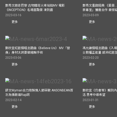
鄭秀文遊走巴黎 古物鐵塔火車站拍MV 電影
鄭秀文重啟經典 《愛是..
《INCEPTION》名場面取景 凍到震
荼毒室」獲邀合作 曾懷
2023-03-16
2023-03-09
更多
更多
鄭欣宜紅館個唱主題曲《Believe Us》 MV「替
馮允謙個唱主題曲《入場
身」身材太誇要做縮胸手術
士散播正能量 感染紅館
2023-03-06
2023-02-20
更多
更多
舒文Wyman合力炮製情人節冧歌 ANSONBEAN首
鄭欣宜《仍會等》觸到內
次為情歌填Rap詞
活 思考中尋希望
2023-02-14
2023-01-31
更多
更多