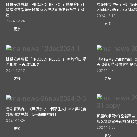
陳健安新專輯「PROJECT REJECT」銷量登No.1
馮允謙陳健安同日出新碟
聖誕搞簽唱會送珍藏 夾公仔活動籌五位數字全捐
人圍觀即興encore M
出
2024-12-13
2024-12-26
更多
更多
陳健安新專輯「PROJECT REJECT」 勇於坦白 學
《Me& My Christma
習拒絕 不再取悅世界
黃淑蔓期待芬蘭會聖誕老人
2024-12-12
2024-11-30
更多
更多
雲浩影濕身拍《世界多了一個陌生人》MV 與前度
殘影演對手戲：要扮睇佢唔到！
鄧麗欣相隔9年全新單曲
2024-11-26
張文傑獻螢幕初吻 Step
2024-10-29
更多
更多