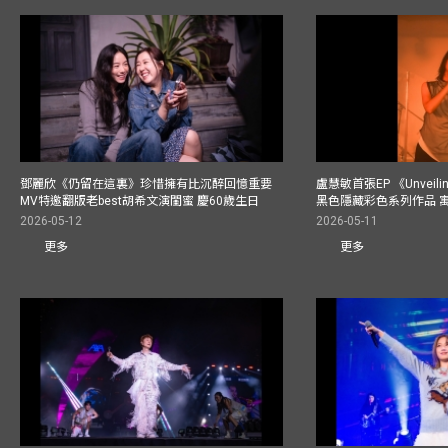
鄧麗欣《仍留在這裏》珍惜擁有比沉醉回憶重要
盧慧敏首張EP 《Unvei
MV特邀翻版老best胡希文演閨蜜 慶60歲生日
黑色隱藏彩色系列作品 
2026-05-12
2026-05-11
更多
更多