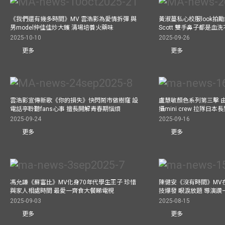
《我們還有幾多時間》MV 雲浩影為愛情拆彈 與
黃淑蔓私心校服look拍
男model仲佳佳炒大鑊 清場培養火藥味
Scott 雙手鼻子都是血
2025-10-10
2025-09-26
更多
更多
雲浩影宣傳新歌《你的損失》快閃鬧市做樹窿 設
盧慧敏顏色系列第三擊 
電話亭聆聽fans心事 擅長開解青春期惱煩
攝mini crew 拉隊日
2025-09-24
2025-09-16
更多
更多
馮允謙《蘇富比》MV化身70年代學生王子 珍惜
陳健安《沒有時間》MV在
與家人相處時間 最愛一齊食大餐睇電視
技爆發 眼淚放題 導演讚
2025-09-03
2025-08-15
更多
更多