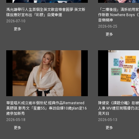
馮允謙舉行人生首個全英文歌音樂會圓夢 英文新
「二樓後座」清拆前用
碟反應好宣布出「彩膠」自覺幸運
作新歌 Nowhere Boy
音樂精神
2026-07-10
2026-06-25
更多
更多
華星唱片成立逾半個世紀 經典作品Remastered
陳健安《課題分離》拒被
黑膠碟 鄭秀文「星塵55」專訪自爆10歲plan定16
人事 MV遭狂鬧騷擾仍淡
歲參加新秀
見天日
2026-05-18
2026-05-13
更多
更多