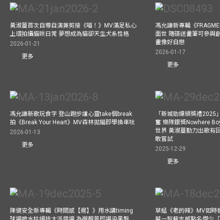
黃淑蔓首次自導自演兼剪接《喵！》MV滿足私心
馮允謙新專輯《FRAGMENT
上環拍攝貓咪日常 夢想成為貓卻天生犬系性格
面世 隨碟送畫筆可參與
畫像好自戀
2026-01-21
2026-01-17
更多
更多
馮允謙新歌玩食字 登山跑步讓心靈take個break
「新城勁爆頒獎禮202
拍《Break Your Heart》MV森林拋錨即學換車呔
奮 樂隊銀獎Nowhere 
世界 黃淑蔓勤力出歌有回報
2026-01-13
敢嘗試
更多
2025-12-29
更多
陳健安全新專輯《時間感【遲】》用水講timing
草蜢《老的辣》MV如時
球場噴水柱絕技大派用場 為襯靚景即場染黑髮
蔡一智蘇志威點名傑少「D