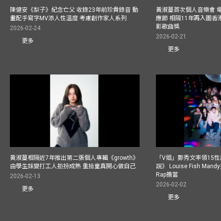
陳健安《梨子》紀念亡父 收錄23年前珍貴錄音 動
黃淑蔓首次個人音樂會 
畫配手寫字MV添人性溫度 考慮創作家人系列
應節 相隔11年再入圍
影歌曲獎
2026-02-24
2026-02-21
更多
更多
黃淑蔓相隔近7年推出第二張個人專輯《growth》
「V姐」鄭秀文率領15
由學生妹變打工人拒扮成熟 重拾童真開心做自己
說》 Louise Fish Man
Rap擔當
2026-02-13
2026-02-02
更多
更多