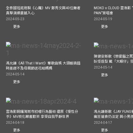
全泰國班底炮製《心魔》MV 鄭秀文與40位舞者
MOKO x CLOUD 雲浩影 “
真摯演繹震撼入心
PAIN”簽唱會
2024-05-23
2024-05-19
更多
更多
陳健安新歌《戀愛腦之死
妖怪造型 戴「大眼仔」
馮允謙《All That I Want》奪歌曲獎 大頭蝦搞錯
2024-05-14
時差趕不及母親節送花給媽媽
2024-05-14
更多
更多
雲浩影銅鑼灣鬧市初嚐行為藝術 還原《慢性分
馮允謙新歌《JAY FUN
手》MV梳化睇書歎茶 享受自我平靜世界
瘋狂搶食仍淡定 與小男
2024-04-18
2024-04-17
更多
更多