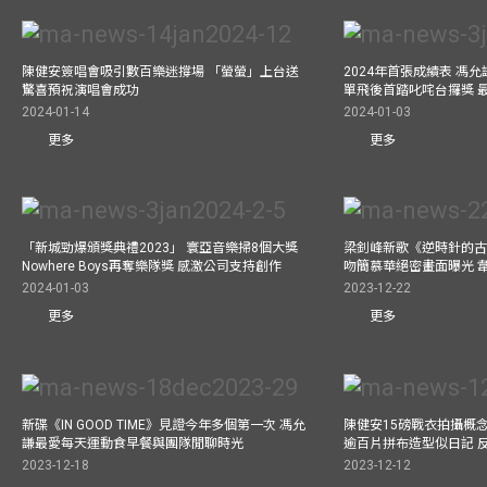
陳健安簽唱會吸引數百樂迷撐場 「螢螢」上台送
2024年首張成績表 馮
驚喜預祝演唱會成功
單飛後首踏叱咤台攞獎 
2024-01-14
2024-01-03
更多
更多
「新城勁爆頒獎典禮2023」 寰亞音樂掃8個大獎
梁釗峰新歌《逆時針的古董
Nowhere Boys再奪樂隊獎 感激公司支持創作
吻簡慕華絕密畫面曝光 韋
2024-01-03
2023-12-22
更多
更多
新碟《IN GOOD TIME》見證今年多個第一次 馮允
陳健安15磅戰衣拍攝概念專輯《
謙最愛每天運動食早餐與團隊閒聊時光
逾百片拼布造型似日記 
2023-12-18
2023-12-12