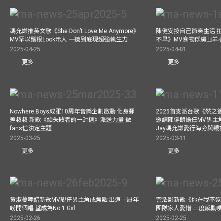
馮允謙推英文歌《She Don’t Love Me Anymore》
陳健安按自己節奏生活 
MV罕以鬚根Look示人 一鏡到底現超強執生力
不早》MV食物俘虜山羊
2025-04-25
2025-04-01
更多
更多
Nowhere Boys成軍10周年音樂企劃啟動 化身郵
2025首支派台歌《然
差叔叔 新歌《給失敗者的一封信》派送力量 徵
邀請陳健朗擔任MV男主
fans信決定主題
Jay馮允謙愛行海旁與
2025-03-25
2025-03-11
更多
更多
黃淑蔓呷醋新歌MV靚仔男主角成焦點 出道十周年
雲浩影新歌《你在我不遠
盼開個唱 望成為No.1 Girl
團隊家人愛惜 三度感動
2025-02-26
2025-02-25