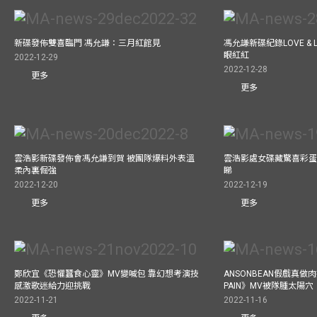
新碟發佈雙喜臨門 馮允謙：三月紅館見
馮允謙新碟紀錄LOVE &
眼紅紅
2022-12-29
2022-12-28
更多
更多
雲浩影新碟發佈會馮允謙到賀 被團隊爆料外表溫
雲浩影處女碟藏驚喜彩蛋
柔內裏倔強
睇
2022-12-20
2022-12-19
更多
更多
鄭欣宜《恐懼蠶食心靈》MV變喊包 靠幻想考演技
ANSONBEAN假戲真做肉
感激歌迷給力迎挑戰
PAIN》MV被隊腫太陽穴
2022-11-21
2022-11-16