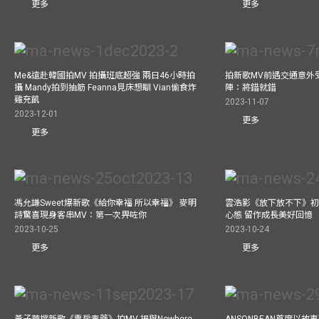
更多
更多
Me&遠赴韓國拍MV 拍攝班底超強 兩日46小時拍
拍新歌MV前遇交通意外
攝 Mandy拍到抽筋 Feanna見床想瞓 Vian偷食炸
陣：將錯就錯
雞充飢
2023-11-07
2023-12-01
更多
更多
馮允謙Sweet爆新歌《給你幸福 所以幸福》 麥明
雲浩影《放下放不下》初
詩驚喜現身客串MV：第一次畀咗你
心態 留作成長美好回憶
2023-10-25
2023-10-24
更多
更多
黃子華撐新歌《票房毒藥》拍MV 揭與Nowhere
ANSONBEAN首度以