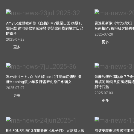
Amy Lo盧慧敏新歌《白牆》MV還原日常 換足10
雲浩影新歌《你的損失》
個造型 跪地高歌情感爆發 寄語樂迷找到屬於自己
台南拍MV被粉紅夕陽震
的舞台
2025-07-20
2025-07-23
更多
更多
馮允謙《吉卜力》MV 醉look武打場面初體驗 撞
鄧麗欣澳門演唱會 7.7
樣Meaning演少年版 陳書昕化身日系貓女
自填詞 斷開負面糾結情緒
腳行石灘
2025-07-07
2025-07-03
更多
更多
BIG FOUR相隔13年推新歌《赤子們》 足球機大戰
陳健安應歌迷要求推出