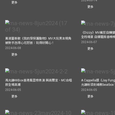
2024-06-14
更多
更多
《Dizzy》MV瘋狂自轉變
全粉場景 自爆閨房香噴
黃淑蔓新歌《我的受保護動物》MV大玩男友視角
2024-06-07
被對手氹得心花怒放：玩得好開心！
2024-06-08
更多
更多
馮允謙KKBox香港風雲榜表演 與高爾宣、MC合唱
A Cappella版《Jay 
掀全場高潮
允謙盼梁釗峰教beatbo
2024-06-05
2024-06-05
更多
更多