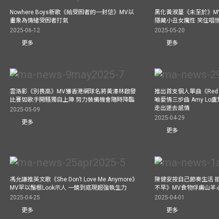
Nowhere Boys新歌《給受困者的一封信》MV以
黑化黃淑蔓《未至於》MV毒殺
畫象為情緒受困者打氣
隱藏小丑女魔性 笑住唱
2025-06-12
2025-05-20
更多
更多
雲浩影《別畏高》MV獲香港網球名將黃澤林啟發
推出首支個人單曲《Red 
比賽如歌手開騷獨自上陣 努力裝備機會隨時降臨
喻愛情三步曲 Amy L
走出逝去感情
2025-05-09
2025-04-29
更多
更多
馮允謙推英文歌《She Don’t Love Me Anymore》
陳健安按自己節奏生活 
MV罕以鬚根Look示人 一鏡到底現超強執生力
不早》MV食物俘虜山羊
2025-04-25
2025-04-01
更多
更多