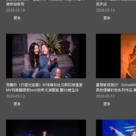
歲參加新秀
見天日
2026-05-18
2026-05-13
更多
更多
鄧麗欣《仍留在這裏》珍惜擁有比沉醉回憶重要
盧慧敏首張EP 《Unvei
MV特邀翻版老best胡希文演閨蜜 慶60歲生日
黑色隱藏彩色系列作品 
2026-05-12
2026-05-11
更多
更多