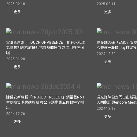
2025-02-18
2025-02-11
更多
更多
雲浩影新碟「TOUCH OF ABSENCE」化身水和冰
馮允謙大碟「EMO」簽唱
為影靚相瞓枱底珠片拮肉身體扭曲 新年目標開個
心聲逐一聆聽 Jay自爆
唱
2024-12-30
2025-01-20
更多
更多
陳健安新專輯「PROJECT REJECT」銷量登No.1
馮允謙陳健安同日出新碟
聖誕搞簽唱會送珍藏 夾公仔活動籌五位數字全捐
人圍觀即興encore M
出
2024-12-13
2024-12-26
更多
更多