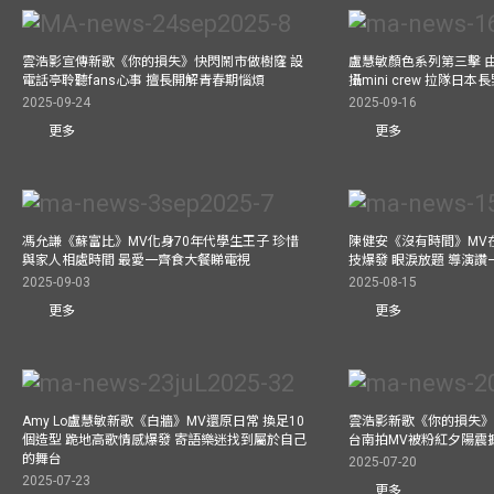
雲浩影宣傳新歌《你的損失》快閃鬧市做樹窿 設
盧慧敏顏色系列第三擊 
電話亭聆聽fans心事 擅長開解青春期惱煩
攝mini crew 拉隊日
2025-09-24
2025-09-16
更多
更多
馮允謙《蘇富比》MV化身70年代學生王子 珍惜
陳健安《沒有時間》MV在
與家人相處時間 最愛一齊食大餐睇電視
技爆發 眼淚放題 導演讚
2025-09-03
2025-08-15
更多
更多
Amy Lo盧慧敏新歌《白牆》MV還原日常 換足10
雲浩影新歌《你的損失》
個造型 跪地高歌情感爆發 寄語樂迷找到屬於自己
台南拍MV被粉紅夕陽震
的舞台
2025-07-20
2025-07-23
更多