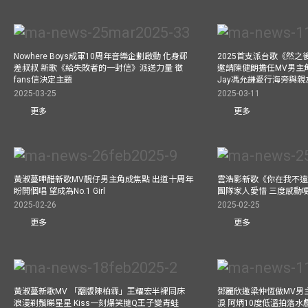
Nowhere Boys成軍10周年音樂企劃啟動 化身郵
2025首支派台歌《然
差叔叔 新歌《給失敗者的一封信》派送力量 徵
邀請陳健朗擔任MV男主
fans信決定主題
Jay馮允謙愛行海旁與
2025-03-25
2025-03-11
更多
更多
黃淑蔓呷醋新歌MV靚仔男主角成焦點 出道十周年
雲浩影新歌《你在我不遠
盼開個唱 望成為No.1 Girl
團隊家人愛惜 三度感動
2025-02-26
2025-02-25
更多
更多
黃淑蔓新歌MV 「翻版陳柏霖」王耀宏半裸同床
鄧麗欣邀梁仲恆做MV男主角
浪漫剃鬚睇星星 Kiss一刻爆笑撻Q王子變青蛙
淚 阿炳10度低溫拍落水