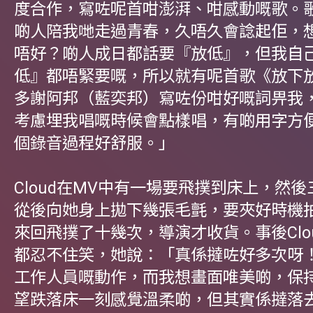
度合作，寫咗呢首咁澎湃、咁感動嘅歌。
啲人陪我哋走過青春，久唔久會諗起佢，
唔好？啲人成日都話要『放低』，但我自
低』都唔緊要嘅，所以就有呢首歌《放下
多謝阿邦（藍奕邦）寫咗份咁好嘅詞畀我
考慮埋我唱嘅時候會點樣唱，有啲用字方
個錄音過程好舒服。」
Cloud在MV中有一場要飛撲到床上，然
從後向她身上拋下幾張毛氈，要夾好時機
來回飛撲了十幾次，導演才收貨。事後Clo
都忍不住笑，她說：「真係撻咗好多次呀
工作人員嘅動作，而我想畫面唯美啲，保
望跌落床一刻感覺溫柔啲，但其實係撻落