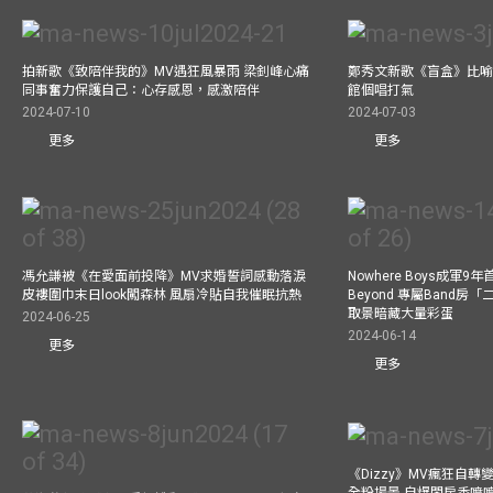
拍新歌《致陪伴我的》MV遇狂風暴雨 梁釗峰心痛
鄭秀文新歌《盲盒》比喻
同事奮力保護自己：心存感恩，感激陪伴
館個唱打氣
2024-07-10
2024-07-03
更多
更多
馮允謙被《在愛面前投降》MV求婚誓詞感動落淚
Nowhere Boys成軍
皮褸圍巾末日look闖森林 風扇冷貼自我催眠抗熱
Beyond 專屬Band房
取景暗藏大量彩蛋
2024-06-25
2024-06-14
更多
更多
《Dizzy》MV瘋狂自轉變
全粉場景 自爆閨房香噴