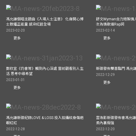
馮允謙個唱主題曲《入場人士注意》 化身開心博
舒文Wyman合力炮製情人
士散播正能量 感染紅館全場
次為情歌填Rap詞
2023-02-20
2023-02-14
更多
更多
鄭欣宜《仍會等》觸到內心深處 窗前觀看別人生
新碟發佈雙喜臨門 馮允
活 思考中尋希望
2022-12-29
2023-01-31
更多
更多
馮允謙新碟紀錄LOVE & LOSS 投入拍攝紋身傷疤
雲浩影新碟發佈會馮允謙
眼紅紅
柔內裏倔強
2022-12-28
2022-12-20