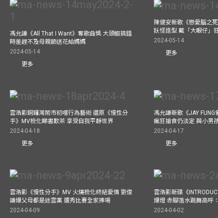
陳健安新歌《戀愛腦之死
妖怪造型 戴「大眼仔」
馮允謙《All That I Want》奪歌曲獎 大頭蝦搞錯
2024-05-14
時差趕不及母親節送花給媽媽
2024-05-14
更多
更多
雲浩影銅鑼灣鬧市初嚐行為藝術 還原《慢性分
馮允謙新歌《JAY FUN
手》MV梳化睇書歎茶 享受自我平靜世界
瘋狂搶食仍淡定 與小男
2024-04-18
2024-04-17
更多
更多
雲浩影《慢性分手》MV 火燒梳化終結愛情 劉俊
雲浩影新碟《INTRODUCT
謙爆父母都是迷雲黨 選秀比賽全家捧場
爆燈 赤腳落水跳舞高呼：Let
2024-04-09
2024-04-02