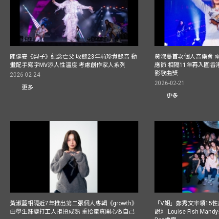
陳健安《梨子》紀念亡父 收錄23年前珍貴錄音 動
黃淑蔓首次個人音樂會 
畫配手寫字MV添人性溫度 考慮創作家人系列
應節 相隔11年再入圍
影歌曲獎
2026-02-24
2026-02-21
更多
更多
黃淑蔓相隔近7年推出第二張個人專輯《growth》
「V姐」鄭秀文率領15
由學生妹變打工人拒扮成熟 重拾童真開心做自己
說》 Louise Fish Man