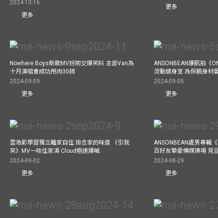
2024-10-16
更多
更多
Nowhere Boys新歌MV扮鬧交爆笑料 主音Van為
ANSONBEAN爆肌拍《ON
十月演唱會成功甩肉30磅
流動健身室 為保靚身材
2024-09-09
2024-09-05
更多
更多
雲浩影學習獨立離家自住 掛念家的味道 《引我
ANSONBEAN處男專輯《
笑》MV一啖住家湯 Cloud極速爆喊
百好友摯愛傳媒捧場 見
2024-09-02
2024-08-29
更多
更多