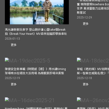
「新城勁爆頒獎禮202
奮 樂隊銀獎Nowhere 
世界 黃淑蔓勤力出歌有回報
敢嘗試
2025-12-29
更多
馮允謙新歌玩食字 登山跑步讓心靈take個break
拍《Break Your Heart》MV森林拋錨即學換車呔
2026-01-13
更多
陳健安全新專輯《時間感【遲】》用水講timing
草蜢《老的辣》MV如時
球場噴水柱絕技大派用場 為襯靚景即場染黑髮
蔡一智蘇志威點名傑少「D
2025-12-19
2025-12-18
更多
更多
Nowhere Boys《給勝利者的一封信》童裝MV 壽
盧慧敏《粉月》 MV化身