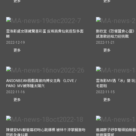
更多
更多
雲浩影處女碟藏驚喜彩蛋 反叛高貴仙氣造型多面
鄭欣宜《恐懼蠶食心靈》
睇
感激歌迷給力迎挑戰
2022-12-19
2022-11-21
更多
更多
ANSONBEAN假戲真做肉搏女主角 《LOVE /
雲浩影MV遇「冰」變 玩
PAIN》MV被隊腫太陽穴
毛管戙
2022-11-16
2022-11-15
更多
更多
陳健安MV獻螢幕初吻心跳爆標 被林千渟掌摑激吻
邀請廖子妤李駿碩拍新歌MV
怒吼全身抖震
旅遊攞靈感