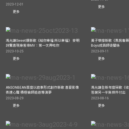
2023-12-01
更多
更多
馮允謙Sweet爆新歌《給你幸福 所以幸福》 麥明
黃子華撐新歌《票房毒藥》拍
詩驚喜現身客串MV：第一次畀咗你
Boys成員師徒關係
2023-10-25
2023-09-11
更多
更多
ANSONBEAN首度以故事形式創作新歌 喜愛影像
馮允謙全新年度冧歌《收
表達心聲 積極偷師追逐導演夢
答謝另一半無條件付出
2023-08-29
2023-08-16
更多
更多