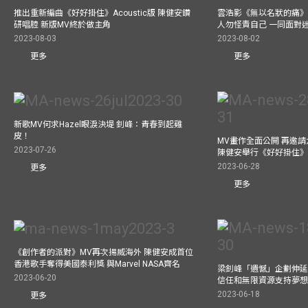
推出重新編曲《好好掛住》Acoustic版 陳健安鑽
雲浩影《無以名狀的痛》
研唱腔 新版MV終於做主角
人勿怪責自己 一同面對
2023-08-03
2023-08-02
更多
更多
新歌MV何求Hazel眼淚決堤 釗峰：青春到起雞
皮！
MV畫作全面公開 再邀
2023-07-26
陳健安舉行《好好掛住
2023-06-28
更多
更多
《創作者的派對》MV再次揚威海外 陳健安成首位
香港歌手奪得美國泰利獎 與Marvel NASA齊名
梁釗峰「遺憾」企劃伸延
2023-06-20
信任和無限資源支持夢
2023-06-18
更多