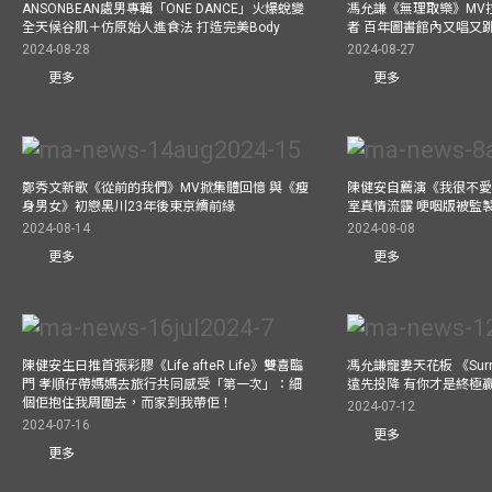
ANSONBEAN處男專輯「ONE DANCE」火爆蛻變
馮允謙《無理取樂》MV
全天候谷肌＋仿原始人進食法 打造完美Body
者 百年圖書館內又唱又
2024-08-28
2024-08-27
更多
更多
鄭秀文新歌《從前的我們》MV掀集體回憶 與《瘦
陳健安自薦演《我很不愛
身男女》初戀黑川23年後東京續前緣
室真情流露 哽咽版被監
2024-08-14
2024-08-08
更多
更多
陳健安生日推首張彩膠《Life afteR Life》雙喜臨
馮允謙寵妻天花板 《Surren
門 孝順仔帶媽媽去旅行共同感受「第一次」：細
遠先投降 有你才是終極
個佢抱住我周圍去，而家到我帶佢！
2024-07-12
2024-07-16
更多
更多