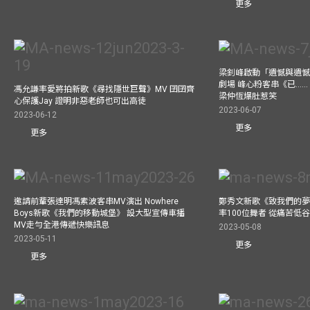
更多
梁釗峰啟動「遺憾與遺
劇場 峰心粉客串《已……（
馮允謙率愛將拍新歌《尋找隱世巨聲》MV 囝囝齊
梁仲恆爆肚惹笑
心保護Jay 證明非惡老師也可出高徒
2023-06-07
2023-06-12
更多
更多
邀請前輩張達明馮素波客串MV演出 Nowhere
鄭秀文新歌《致我們的夢想》
Boys新歌《我們的移動城堡》 設大型宣傳車播
率100位舞者 從痛苦低
MV走勻全港傳遞快樂訊息
2023-05-08
2023-05-11
更多
更多