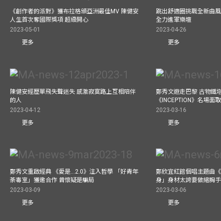
《創作者的派對》獲布拉格頒亞洲最佳MV 陳健安
跳出舒適圈挑戰全新曲風 
人生首次奪國際獎項 超級開心
全力進軍樂壇
2023-05-01
2023-04-26
更多
更多
陳健安經歷單飛失聲迷失 感激寂寞路上互相陪伴
鄭秀文遊走巴黎 古物鐵塔
的人
《INCEPTION》名場面
2023-04-12
2023-03-16
更多
更多
鄭秀文重啟經典 《愛是...2.0》注入哲學 「好青年
鄭欣宜紅館個唱主題曲《Bel
荼毒室」獲邀合作 曾懷疑是騙局
身」身材太誇要做縮胸
2023-03-09
2023-03-06
更多
更多