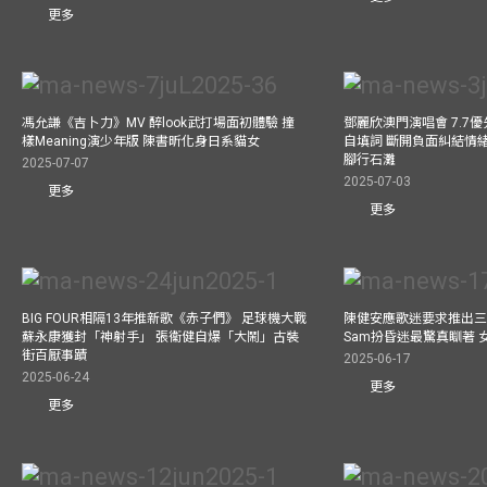
更多
馮允謙《吉卜力》MV 醉look武打場面初體驗 撞
鄧麗欣澳門演唱會 7.7
樣Meaning演少年版 陳書昕化身日系貓女
自填詞 斷開負面糾結情緒
腳行石灘
2025-07-07
2025-07-03
更多
更多
BIG FOUR相隔13年推新歌《赤子們》 足球機大戰
陳健安應歌迷要求推出
蘇永康獲封「神射手」 張衞健自爆「大鬧」古裝
Sam扮昏迷最驚真瞓著
街百厭事蹟
2025-06-17
2025-06-24
更多
更多