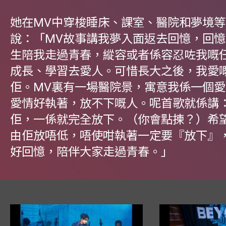
她在MV中穿梭睡床、課室、醫院和夢境
說：「MV故事講我夢入面返去回憶，回
生陪我走過青春，縱容或者係容忍咗我嘅
成長、學習去愛人。可惜長大之後，我愛
佢。MV裏有一場醫院景，寓意我係一個
愛情好執著，放不下嘅人。呢首歌就係講
佢，一係就完全放下。（你會點揀？）希
由佢放唔低，唔使咁執著一定要『放下』
好回憶，陪伴大家走過青春。」