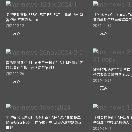
陳健安新專輯「PROJECT REJECT」 勇於坦白 學
《Me& My Christma
習拒絕 不再取悅世界
黃淑蔓期待芬蘭會聖誕老人
2024-12-12
2024-11-30
更多
更多
雲浩影濕身拍《世界多了一個陌生人》MV 與前度
殘影演對手戲：要扮睇佢唔到！
鄧麗欣相隔9年全新單曲
2024-11-26
張文傑獻螢幕初吻 Step
2024-10-29
更多
更多
陳健安《我違和但我不糾正》MV 1.8米蜥蜴搶風
《離合的藝術》MV出動8
頭 愛玩Barbie造手作花式足球 自我過濾機制懶理
華爾滋 坦言幻想舊情人
批評
2024-09-19