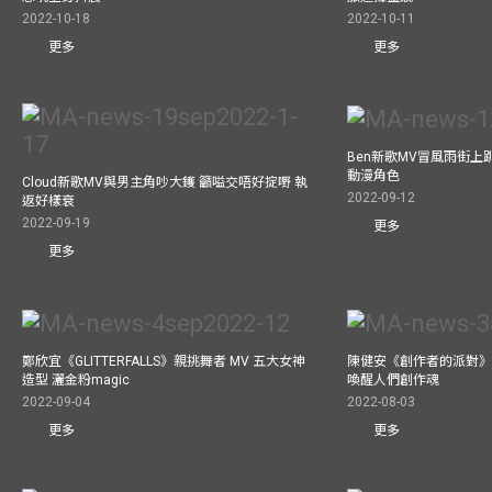
2022-10-18
2022-10-11
更多
更多
Ben新歌MV冒風雨街上
動漫角色
Cloud新歌MV與男主角吵大鑊 籲嗌交唔好掟嘢 執
2022-09-12
返好樣衰
2022-09-19
更多
更多
鄭欣宜《GLITTERFALLS》親挑舞者 MV 五大女神
陳健安《創作者的派對》
造型 灑金粉magic
喚醒人們創作魂
2022-09-04
2022-08-03
更多
更多