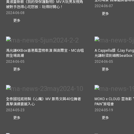
黃淑蔓新歌《我的受保護動物》MV大玩男友視角
2024-06-07
被對手氹得心花怒放：玩得好開心！
2024-06-08
更多
更多
馮允謙KKBox香港風雲榜表演 與高爾宣、MC合唱
A Cappella版《Jay 
掀全場高潮
允謙盼梁釗峰教beatbo
2024-06-05
2024-06-05
更多
更多
全泰國班底炮製《心魔》MV 鄭秀文與40位舞者
MOKO x CLOUD 雲浩影 “
真摯演繹震撼入心
PAIN”簽唱會
2024-05-23
2024-05-19
更多
更多