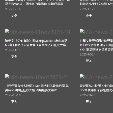
星主音Van收五個小孩的樂隊信 感動眼濕濕
影特效高手仲文執導 Am
2025-12-16
2025-11-26
更多
更多
陳健安《伊甸有歌》邀Miki@Cookies出山舞動
日籍女模坂部佩莎做野蠻
MV集4個時代人氣女團代表同框派彩蛋感大癲
齊拍MV演情敵 Jay Fung 
Ya》創意拍攝手法激發
2025-11-11
2025-10-24
更多
更多
《我們還有幾多時間》MV 雲浩影為愛情拆彈 與
黃淑蔓私心校服look拍
男model仲佳佳炒大鑊 清場培養火藥味
Scott 雙手鼻子都是血
2025-10-10
2025-09-26
更多
更多