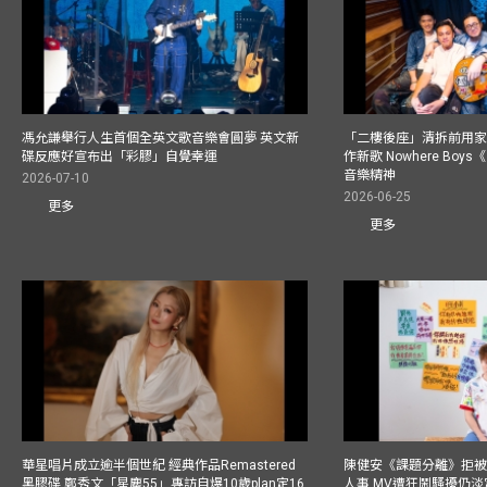
馮允謙舉行人生首個全英文歌音樂會圓夢 英文新
「二樓後座」清拆前用
碟反應好宣布出「彩膠」自覺幸運
作新歌 Nowhere Boy
音樂精神
2026-07-10
2026-06-25
更多
更多
華星唱片成立逾半個世紀 經典作品Remastered
陳健安《課題分離》拒被
黑膠碟 鄭秀文「星塵55」專訪自爆10歲plan定16
人事 MV遭狂鬧騷擾仍淡