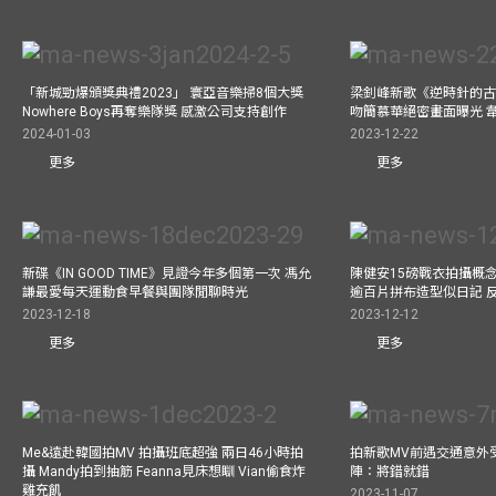
「新城勁爆頒獎典禮2023」 寰亞音樂掃8個大獎
梁釗峰新歌《逆時針的古董
Nowhere Boys再奪樂隊獎 感激公司支持創作
吻簡慕華絕密畫面曝光 韋
2024-01-03
2023-12-22
更多
更多
新碟《IN GOOD TIME》見證今年多個第一次 馮允
陳健安15磅戰衣拍攝概念專輯《
謙最愛每天運動食早餐與團隊閒聊時光
逾百片拼布造型似日記 
2023-12-18
2023-12-12
更多
更多
Me&遠赴韓國拍MV 拍攝班底超強 兩日46小時拍
拍新歌MV前遇交通意外
攝 Mandy拍到抽筋 Feanna見床想瞓 Vian偷食炸
陣：將錯就錯
雞充飢
2023-11-07