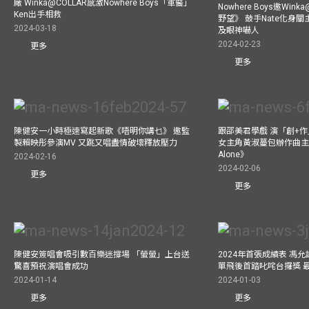
廠 Winka@COLLAR感激Nowhere Boys「軍醫」
Nowhere Boys邀Win
Ken出手相救
野望》 鼓手Nate化身
2024-03-18
及眼神嚇人
2024-02-23
更多
更多
陳健安一小時極速寫起新歌《唔明你講乜》 邀監
跟邵美君學戲 演「創+
製賴映彤參演MV 又跳又唱盡情破壞釋放壓力
女主角黃淑蔓包辦作曲主唱電
Alone》
2024-02-16
2024-02-06
更多
更多
陳健安簽唱會吸引數百樂迷撐場 「螢螢」上台送
2024年首張成績表 馮
驚喜預祝演唱會成功
單飛後首踏叱咤台攞獎 
2024-01-14
2024-01-03
更多
更多