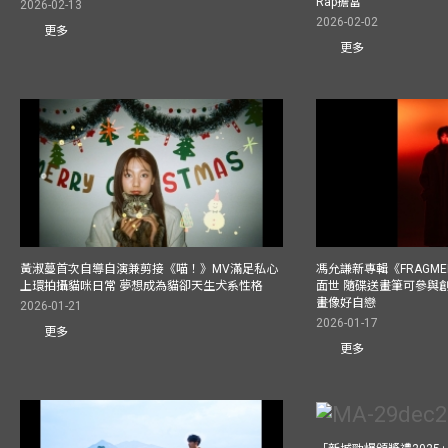
Rap擔當
2026-02-13
2026-02-02
更多
更多
黃淑蔓首次自導自演兼剪接《喵！》MV滿足私心
馮允謙新專輯《FRAGMENT
上環拍攝貓咪日常 夢想成為貓卻天生犬系性格
面世 隨碟送畫筆可參與
畫像好自戀
2026-01-21
2026-01-17
更多
更多