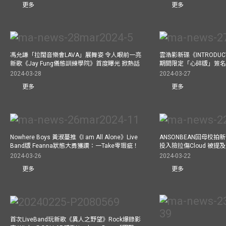
更多
更多
馮允謙「拉闊音樂會LAVA」展舞姿 令人眼前一亮
雲浩影新碟《INTRODUCT
新歌《Jay Fung儀態訓練學院》首度曝光 掀熱話
期間限定「心碎版」簽名 
2024-03-28
2024-03-27
更多
更多
Nowhere Boys 黃淑蔓推《I am All Alone》Live
ANSONBEAN回母校拍新歌
Band版 Feanna狀態大勇獲讚：一Take零瑕疵！
投入險拉傷Cloud 被
2024-03-26
2024-03-22
更多
更多
首次LiveBand玩新歌《異人之野望》Rock爆錄影