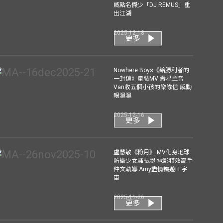
威點名傑少「DJ REMUS」重
出江湖
2025-12-18
更多
Nowhere Boys《給勝利者的
一封信》童裝MV 壽星主音
Van收五個小孩的樂隊信 感動
眼濕濕
2025-12-16
更多
盧慧敏《粉月》 MV化身地球
防衛少女騷長腿 電影特效高手
仲文執導 Amy盡情暢遊FF宇
宙
2025-11-26
更多