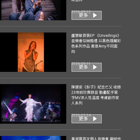
2026-05-12
更多
盧慧敏首張EP 《Unveilings》
音樂會似辦婚禮 以黑色隱藏彩
色系列作品 寓意Amy不同面
向
2026-05-11
更多
陳健安《梨子》紀念亡父 收錄
23年前珍貴錄音 動畫配手寫
字MV添人性溫度 考慮創作家
人系列
2026-02-24
更多
黃淑蔓首次個人音樂會 電結他