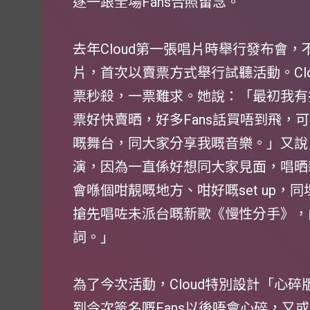
逐一跟全場Fans合照留念。
去年Cloud第一張唱片時舉行發布會
片，首次以賣票方式舉行試聽活動。Cl
票秒殺，一票難求。她說：「最初我有
票好快賣晒，好多Fans話買唔到飛，
嘅舞台，同大家分享我嘅音樂。」又說
演，因為一直係好想同大家見面，唱晒
會喺個咁靚嘅地方、咁好嘅set up，
搶先唱咗未派台嘅新歌《慢性分手》，
詞。」
為了今次活動，Cloud特別設計「心
到今次簽名嘅Fans以後唔會心碎，又