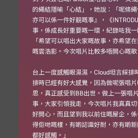
的繩結隱喻「心結」，她說：「呢條繩
亦可以係一件好靚嘅事』，《INTRODUCT
事，係成長好重要嘅一環，紀錄咗我一
「希望可以唱出大家嘅故事，亦希望在
嘅雲浩影。今次唱片比較多唔開心嘅歌
台上一度感觸眼濕濕，Cloud坦言綵
排時已經有好大感覺，因為做呢張唱片
思，真正感受到BB出世。做上一張唱
事，大家引領我走，今次唱片我真真切
好開心，而且望到我以前住嘅屋企，係一
得佢哋嘅樣，有啲認識好耐，亦有啲新臉
都好感觸。」