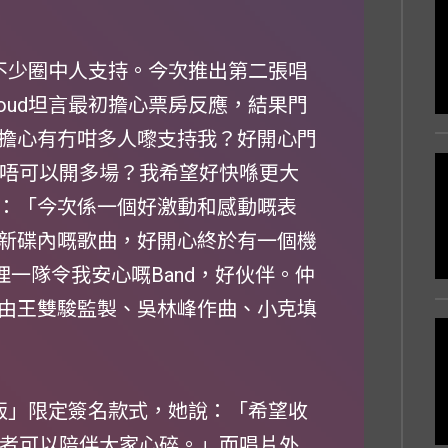
，不少圈中人支持。今次推出第二張唱
oud坦言最初擔心票房反應，結果門
擔心有冇咁多人嚟支持我？好開心門
可唔可以開多場？我希望好快喺更大
：「今次係一個好激動和感動嘅表
新碟內嘅歌曲，好開心終於有一個機
同埋一隊令我安心嘅Band，好伙伴。仲
由王雙駿監製、吳林峰作曲、小克填
碎版」限定簽名款式，她說：「希望收
或者可以陪伴大家心碎。」而唱片外