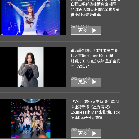
自彈自唱送碌柚葉應節 相隔
11年再入圍香港電影金像獎最
佳原創電影歌曲獎
2026-02-21
更多
黃淑蔓相隔近7年推出第二張
個人專輯《growth》 由學生
妹變打工人拒扮成熟 重拾童真
開心做自己
2026-02-13
更多
「V姐」鄭秀文率領15性感囡
囡重錄新版《星秀傳說》
Louise Fish Mandy揈爆Disco
阿卵Dee哥Rap擔當
2026-02-02
更多