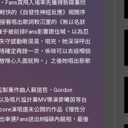
，Fans買飛入場率先獲得新碟兼欣
ud以輕快的《自發性神經反應》揭開序
。接著唱出歌詞較沉重的《無以名狀
幾乎被前排Fans影響跟住喊。以為忍
失守感動眼濕濕。唱完，她深深呼出
唔確定再錄一次，係咪可以去返嗰個
放喺心入面就夠。」之後她唱出新歌
製兼作曲人蘇道哲、Gordon
人林寶，以及唱片設計兼MV導演麥曦茵等台
core演唱還未公開的作品《慢性分
幸運Fans送出8幅碟內靚相，最後