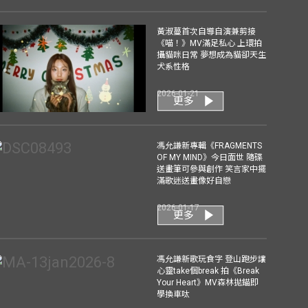
黃淑蔓首次自導自演兼剪接
《喵！》MV滿足私心 上環拍
攝貓咪日常 夢想成為貓卻天生
犬系性格
2026-01-21
更多
馮允謙新專輯《FRAGMENTS
OF MY MIND》今日面世 隨碟
送畫筆可參與創作 笑言家中擺
滿歌迷送畫像好自戀
2026-01-17
更多
馮允謙新歌玩食字 登山跑步讓
心靈take個break 拍《Break
Your Heart》MV森林拋錨即
學換車呔