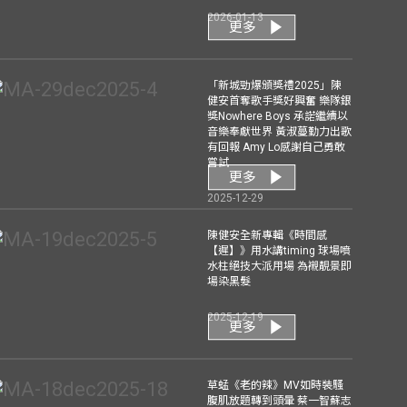
2026-01-13
更多
「新城勁爆頒獎禮2025」陳
健安首奪歌手獎好興奮 樂隊銀
獎Nowhere Boys 承諾繼續以
音樂奉獻世界 黃淑蔓勤力出歌
有回報 Amy Lo感謝自己勇敢
嘗試
更多
2025-12-29
陳健安全新專輯《時間感
【遲】》用水講timing 球場噴
水柱絕技大派用場 為襯靚景即
場染黑髮
2025-12-19
更多
草蜢《老的辣》MV如時裝騷
腹肌放題轉到頭暈 蔡一智蘇志