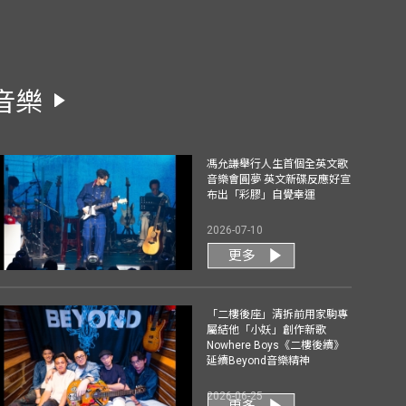
音樂
馮允謙舉行人生首個全英文歌
音樂會圓夢 英文新碟反應好宣
布出「彩膠」自覺幸運
2026-07-10
更多
「二樓後座」清拆前用家駒專
屬結他「小妖」創作新歌
Nowhere Boys《二樓後續》
延續Beyond音樂精神
2026-06-25
更多