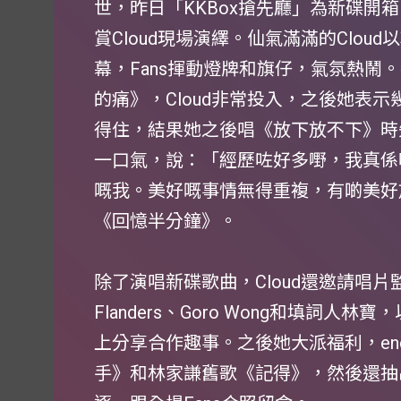
世，昨日「KKBox搶先廳」為新碟開箱
賞Cloud現場演繹。仙氣滿滿的Clo
幕，Fans揮動燈牌和旗仔，氣氛熱鬧
的痛》，Cloud非常投入，之後她表示
得住，結果她之後唱《放下放不下》時
一口氣，說：「經歷咗好多嘢，我真係
嘅我。美好嘅事情無得重複，有啲美好
《回憶半分鐘》。
除了演唱新碟歌曲，Cloud還邀請唱片監
Flanders、Goro Wong和填詞
上分享合作趣事。之後她大派福利，en
手》和林家謙舊歌《記得》，然後還抽出