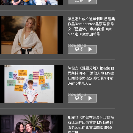
華星唱片成立逾半個世紀 經典
作品Remastered黑膠碟 鄭秀
文「星塵55」專訪自爆10歲
plan定16歲參加新秀
2026-05-18
更多
陳健安《課題分離》拒被情勒
而內耗 亦不干涉他人事 MV遭
狂鬧騷擾仍淡定 緣份到9年前
Demo重見天日
2026-05-13
更多
鄧麗欣《仍留在這裏》珍惜擁
有比沉醉回憶重要 MV特邀翻
版老best胡希文演閨蜜 慶60
歲生日