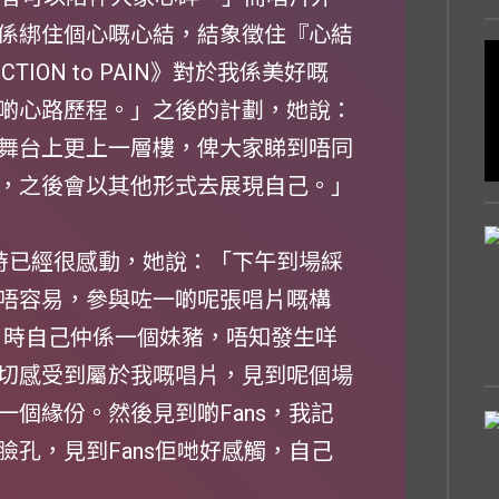
係綁住個心嘅心結，結象徵住『心結
ION to PAIN》對於我係美好嘅
啲心路歷程。」之後的計劃，她說：
舞台上更上一層樓，俾大家睇到唔同
，之後會以其他形式去展現自己。」
排時已經很感動，她說：「下午到場綵
唔容易，參與咗一啲呢張唱片嘅構
片時自己仲係一個妹豬，唔知發生咩
切感受到屬於我嘅唱片，見到呢個場
個緣份。然後見到啲Fans，我記
孔，見到Fans佢哋好感觸，自己