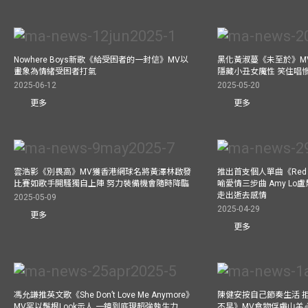
Nowhere Boys新歌《給受困者的一封信》MV以
黑化黃淑蔓《未至於》MV毒殺
畫象為情緒受困者打氣
隱藏小丑女魔性 笑住唱
2025-06-12
2025-05-20
更多
更多
雲浩影《別畏高》MV獲香港網球名將黃澤林啟發
推出首支個人單曲《Red 
比賽如歌手開騷獨自上陣 努力裝備機會隨時降臨
喻愛情三步曲 Amy L
走出逝去感情
2025-05-09
2025-04-29
更多
更多
馮允謙推英文歌《She Don’t Love Me Anymore》
陳健安按自己節奏生活 
MV罕以鬚根Look示人 一鏡到底現超強執生力
不早》MV食物俘虜山羊