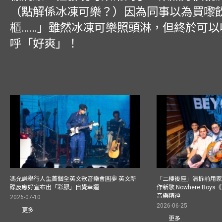
（點解係冰凍可樂？）因為同事以為買嚟
櫃……」雖然冰凍可樂照頭淋，但終於可以
呼「好爽」！
馮允謙舉行人生首個全英文歌音樂會圓夢 英文新
「二樓後座」清拆前用
碟反應好宣布出「彩膠」自覺幸運
作新歌 Nowhere Boy
音樂精神
2026-07-10
2026-06-25
更多
更多