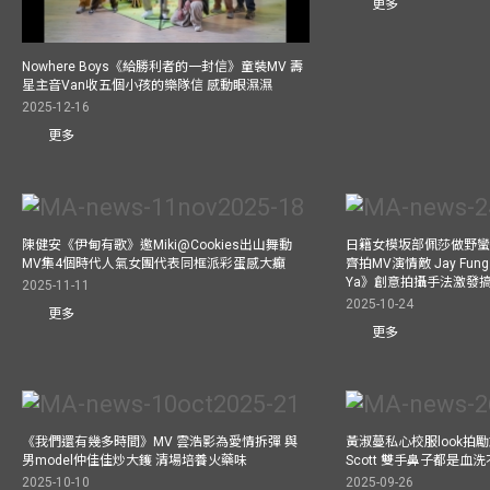
更多
Nowhere Boys《給勝利者的一封信》童裝MV 壽
星主音Van收五個小孩的樂隊信 感動眼濕濕
2025-12-16
更多
陳健安《伊甸有歌》邀Miki@Cookies出山舞動
日籍女模坂部佩莎做野蠻
MV集4個時代人氣女團代表同框派彩蛋感大癲
齊拍MV演情敵 Jay Fung 
Ya》創意拍攝手法激發
2025-11-11
2025-10-24
更多
更多
《我們還有幾多時間》MV 雲浩影為愛情拆彈 與
黃淑蔓私心校服look拍
男model仲佳佳炒大鑊 清場培養火藥味
Scott 雙手鼻子都是血
2025-10-10
2025-09-26