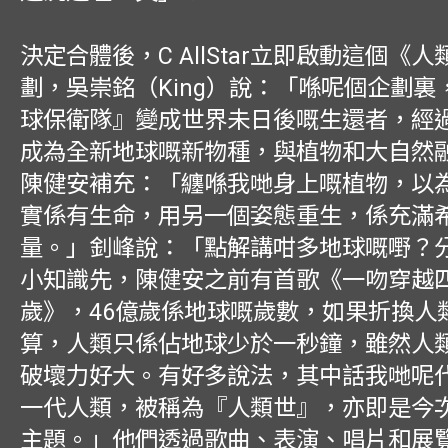
決定合體後，C AllStar立即啟動這個《
劃，吳崇銘（King）說：「喺呢個企劃裏
球保衛隊』變成世界未日後嘅生還者，經
成為全新地球嘅新物種，與植物和大自然
陳健安補充：「纏喺我哋身上嘅植物，以
實係有生命，用另一個姿態重生，係充滿
量。」釗峰說：「點解講咁多地球嘅嘢？
小知識先，陳健安之前有首歌《一吻穿越
歲》，46億歲係地球嘅歲數，如果折換人
算，人類只係佔地球少於一秒鐘，雖然人
破壞力好大。有好多說法，其中話我哋呢
一代人類，被稱為『人類世』，亦即是今
主題。」他們透過歌曲、表演、唱片和展