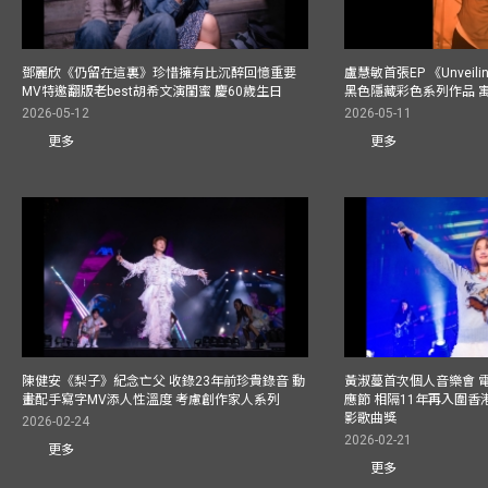
鄧麗欣《仍留在這裏》珍惜擁有比沉醉回憶重要
盧慧敏首張EP 《Unvei
MV特邀翻版老best胡希文演閨蜜 慶60歲生日
黑色隱藏彩色系列作品 
2026-05-12
2026-05-11
更多
更多
陳健安《梨子》紀念亡父 收錄23年前珍貴錄音 動
黃淑蔓首次個人音樂會 
畫配手寫字MV添人性溫度 考慮創作家人系列
應節 相隔11年再入圍
影歌曲獎
2026-02-24
2026-02-21
更多
更多