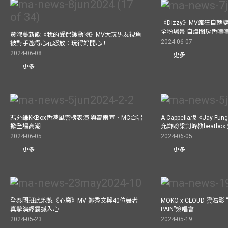
《Dizzy》MV瘋狂自轉變
全粉場景 自爆閨房香噴
黃淑蔓新歌《我的受保護動物》MV大玩男友視角
2024-06-07
被對手氹得心花怒放：玩得好開心！
2024-06-08
更多
更多
馮允謙KKBox香港風雲榜表演 與高爾宣、MC合唱
A Cappella版《Jay 
掀全場高潮
允謙盼梁釗峰教beatbo
2024-06-05
2024-06-05
更多
更多
全泰國班底炮製《心魔》MV 鄭秀文與40位舞者
MOKO x CLOUD 雲浩影 “
真摯演繹震撼入心
PAIN”簽唱會
2024-05-23
2024-05-19