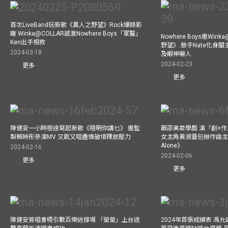
首次LiveBand玩新歌《異人之野望》Rock爆錄影
廠 Winka@COLLAR感激Nowhere Boys「軍醫」
Nowhere Boys邀Win
Ken出手相救
野望》 鼓手Nate化身
2024-03-18
及眼神嚇人
2024-02-23
更多
更多
陳健安一小時極速寫起新歌《唔明你講乜》 邀監
跟邵美君學戲 演「創+
製賴映彤參演MV 又跳又唱盡情破壞釋放壓力
女主角黃淑蔓包辦作曲主唱電
Alone》
2024-02-16
2024-02-06
更多
更多
陳健安簽唱會吸引數百樂迷撐場 「螢螢」上台送
2024年首張成績表 馮