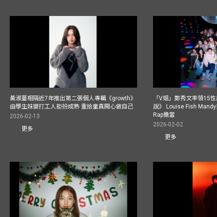
黃淑蔓相隔近7年推出第二張個人專輯《growth》
「V姐」鄭秀文率領15
由學生妹變打工人拒扮成熟 重拾童真開心做自己
說》 Louise Fish Man
Rap擔當
2026-02-13
2026-02-02
更多
更多