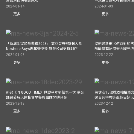
驚喜預祝演唱會成功
單飛後首踏叱咤台攞獎 
2024-01-14
2024-01-03
更多
更多
「新城勁爆頒獎典禮2023」 寰亞音樂掃8個大獎
梁釗峰新歌《逆時針的古董
Nowhere Boys再奪樂隊獎 感激公司支持創作
吻簡慕華絕密畫面曝光 韋
2024-01-03
2023-12-22
更多
更多
新碟《IN GOOD TIME》見證今年多個第一次 馮允
陳健安15磅戰衣拍攝概念專輯《
謙最愛每天運動食早餐與團隊閒聊時光
逾百片拼布造型似日記 
2023-12-18
2023-12-12
更多
更多