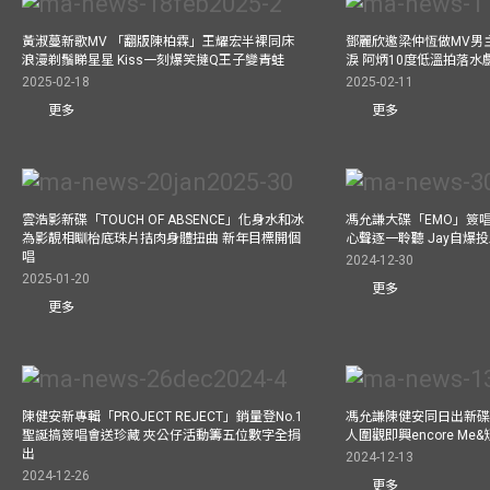
黃淑蔓新歌MV 「翻版陳柏霖」王耀宏半裸同床
鄧麗欣邀梁仲恆做MV男主角
浪漫剃鬚睇星星 Kiss一刻爆笑撻Q王子變青蛙
淚 阿炳10度低溫拍落水
2025-02-18
2025-02-11
更多
更多
雲浩影新碟「TOUCH OF ABSENCE」化身水和冰
馮允謙大碟「EMO」簽唱
為影靚相瞓枱底珠片拮肉身體扭曲 新年目標開個
心聲逐一聆聽 Jay自爆
唱
2024-12-30
2025-01-20
更多
更多
陳健安新專輯「PROJECT REJECT」銷量登No.1
馮允謙陳健安同日出新碟
聖誕搞簽唱會送珍藏 夾公仔活動籌五位數字全捐
人圍觀即興encore M
出
2024-12-13
2024-12-26
更多