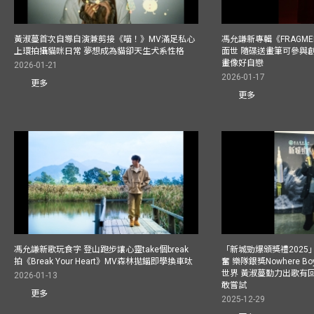
黃淑蔓首次自導自演兼剪接《喵！》MV滿足私心
馮允謙新專輯《FRAGMENT
上環拍攝貓咪日常 夢想成為貓卻天生犬系性格
面世 隨碟送畫筆可參與
畫像好自戀
2026-01-21
2026-01-17
更多
更多
馮允謙新歌玩食字 登山跑步讓心靈take個break
「新城勁爆頒獎禮202
拍《Break Your Heart》MV森林拋錨即學換車呔
奮 樂隊銀獎Nowhere 
世界 黃淑蔓勤力出歌有回報
2026-01-13
敢嘗試
更多
2025-12-29