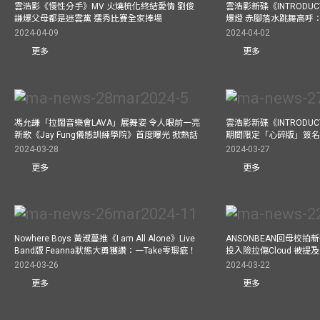
雲浩影《慢性分手》MV 火燒梳化終結愛情 劉俊
雲浩影新碟《INTRODUCT
謙爆父母都是迷雲黨 選秀比賽全家捧場
爆燈 赤腳落水跳舞高呼：Let
2024-04-09
2024-04-02
更多
更多
馮允謙「拉闊音樂會LAVA」展舞姿 令人眼前一亮
雲浩影新碟《INTRODUCT
新歌《Jay Fung儀態訓練學院》首度曝光 掀熱話
期間限定「心碎版」簽名 
2024-03-28
2024-03-27
更多
更多
Nowhere Boys 黃淑蔓推《I am All Alone》Live
ANSONBEAN回母校拍新歌
Band版 Feanna狀態大勇獲讚：一Take零瑕疵！
投入險拉傷Cloud 被
2024-03-26
2024-03-22
更多
更多