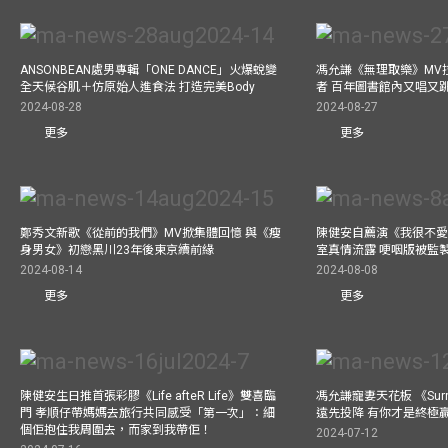
ANSONBEAN處男專輯「ONE DANCE」火爆蛻變
馮允謙《無理取樂》MV
全天候谷肌＋仿原始人進食法 打造完美Body
者 百年圖書館內又唱又
2024-08-28
2024-08-27
更多
更多
鄭秀文新歌《從前的我們》MV掀集體回憶 與《瘦
陳健安自薦演《我很不愛
身男女》初戀黑川23年後東京續前緣
室真情流露 哽咽版被監
2024-08-14
2024-08-08
更多
更多
陳健安生日推首張彩膠《Life afteR Life》雙喜臨
馮允謙寵妻天花板 《Surren
門 孝順仔帶媽媽去旅行共同感受「第一次」：細
遠先投降 有你才是終極
個佢抱住我周圍去，而家到我帶佢！
2024-07-12