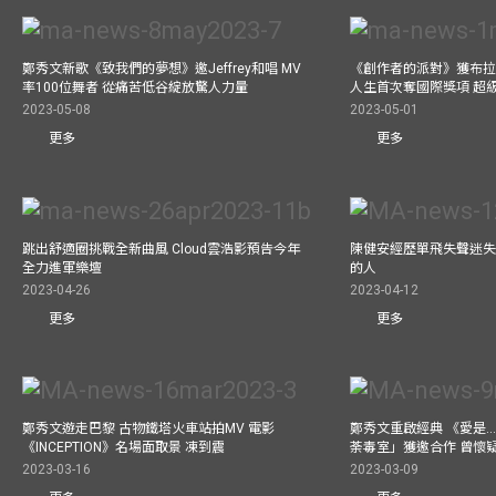
鄭秀文新歌《致我們的夢想》邀Jeffrey和唱 MV
《創作者的派對》獲布拉
率100位舞者 從痛苦低谷綻放驚人力量
人生首次奪國際獎項 超
2023-05-08
2023-05-01
更多
更多
跳出舒適圈挑戰全新曲風 Cloud雲浩影預告今年
陳健安經歷單飛失聲迷失
全力進軍樂壇
的人
2023-04-26
2023-04-12
更多
更多
鄭秀文遊走巴黎 古物鐵塔火車站拍MV 電影
鄭秀文重啟經典 《愛是..
《INCEPTION》名場面取景 凍到震
荼毒室」獲邀合作 曾懷
2023-03-16
2023-03-09