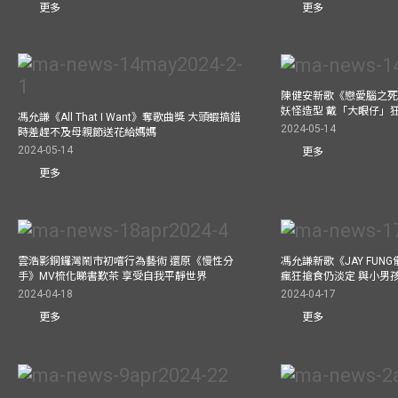
更多
更多
陳健安新歌《戀愛腦之死
妖怪造型 戴「大眼仔」
馮允謙《All That I Want》奪歌曲獎 大頭蝦搞錯
2024-05-14
時差趕不及母親節送花給媽媽
2024-05-14
更多
更多
雲浩影銅鑼灣鬧市初嚐行為藝術 還原《慢性分
馮允謙新歌《JAY FUN
手》MV梳化睇書歎茶 享受自我平靜世界
瘋狂搶食仍淡定 與小男
2024-04-18
2024-04-17
更多
更多