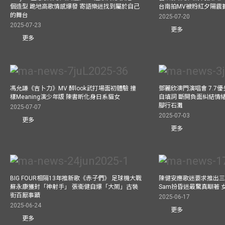
個造型 跪地高歌情感爆發 寄語樂迷找到屬於自己
台南拍MV被粉紅夕陽震
的舞台
2025-07-20
2025-07-23
更多
更多
馮允謙《吉卜力》MV 醉look武打場面初體驗 撞
鄧麗欣澳門演唱會 7.7
樣Meaning演少年版 陳書昕化身日系貓女
自填詞 斷開負面糾結情緒
腳行石灘
2025-07-07
2025-07-03
更多
更多
BIG FOUR相隔13年推新歌《赤子們》 足球機大戰
陳健安應歌迷要求推出
蘇永康獲封「神射手」 張衞健自爆「大鬧」古裝
Sam扮昏迷最驚真瞓著
街百厭事蹟
2025-06-17
2025-06-24
更多
更多