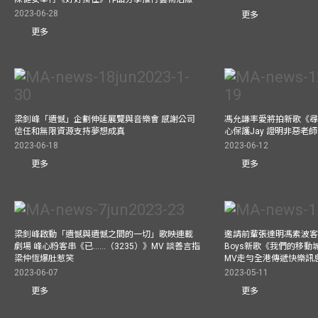
2023-06-28
更多
更多
梁釗峰「遺憾」企劃伸延展覽與音樂會 感謝公司
馮允謙率愛將拍新歌《尋
信任和無限資源支持夢想成真
心保護Jay 證明非惡老
2023-06-18
2023-06-12
更多
更多
梁釗峰啟動「遺憾與遺憾之間的一切」歌映連載
邀請前輩張達明馮素波客串M
劇場 峰心粉客串《已……（3235）》MV 談善言指
Boys新歌《我們的移動
梁仲恆爆肚惹笑
MV走勻全港傳遞快樂訊
2023-06-07
2023-05-11
更多
更多