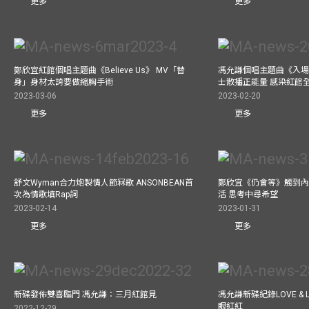
更多
更多
鄭欣宜紅館個唱主題曲《Believe Us》 MV「替
馮允謙個唱主題曲《入場
身」身材太誇要做縮胸手術
士散播正能量 感染紅館
2023-03-06
2023-02-20
更多
更多
舒文Wyman合力炮製情人節冧歌 ANSONBEAN首
鄭欣宜《仍會等》觸到內
次為情歌填Rap詞
活 思考中尋希望
2023-02-14
2023-01-31
更多
更多
新碟發佈雙喜臨門 馮允謙：三月紅館見
馮允謙新碟紀錄LOVE &
眼紅紅
2022-12-29