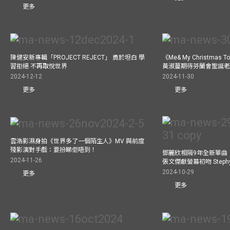
更多
陳健安新專輯「PROJECT REJECT」 勇於坦白 學
《Me& My Christma
習拒絕 不再取悅世界
黃淑蔓期待芬蘭會聖誕老人
2024-12-12
2024-11-30
更多
更多
雲浩影濕身拍《世界多了一個陌生人》MV 與前度
殘影演對手戲：要扮睇佢唔到！
鄧麗欣相隔9年全新單曲
2024-11-26
張文傑獻螢幕初吻 Step
2024-10-29
更多
更多