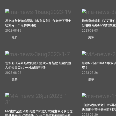
馮允謙全新年度冧歌《收到收到》 代普天下男士
推出重新編曲《好好掛住》A
答謝另一半無條件付出
研唱腔 新版MV終於做主
2023-08-16
2023-08-03
更多
更多
雲浩影《無以名狀的痛》述說自身經歷 鼓勵同道
新歌MV何求Hazel眼
人勿怪責自己 一同面對迷惘期
皮！
2023-08-02
2023-07-26
更多
更多
《創作者的派對》MV再
香港歌手奪得美國泰利獎 與M
MV畫作全面公開 再邀請六位好友用畫筆分享思念
2023-06-20
陳健安舉行《好好掛住》作品分享推行藝術治療