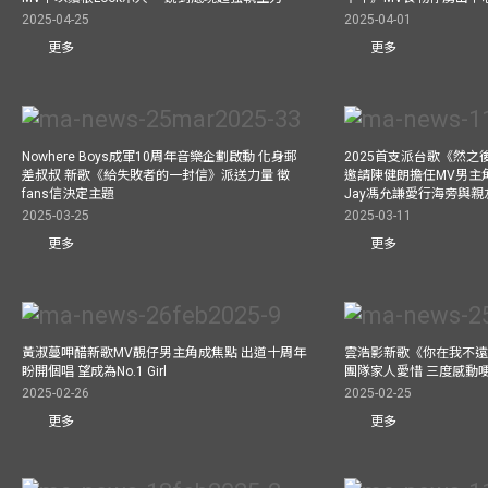
2025-04-25
2025-04-01
更多
更多
Nowhere Boys成軍10周年音樂企劃啟動 化身郵
2025首支派台歌《然
差叔叔 新歌《給失敗者的一封信》派送力量 徵
邀請陳健朗擔任MV男主
fans信決定主題
Jay馮允謙愛行海旁與
2025-03-25
2025-03-11
更多
更多
黃淑蔓呷醋新歌MV靚仔男主角成焦點 出道十周年
雲浩影新歌《你在我不遠
盼開個唱 望成為No.1 Girl
團隊家人愛惜 三度感動
2025-02-26
2025-02-25
更多
更多