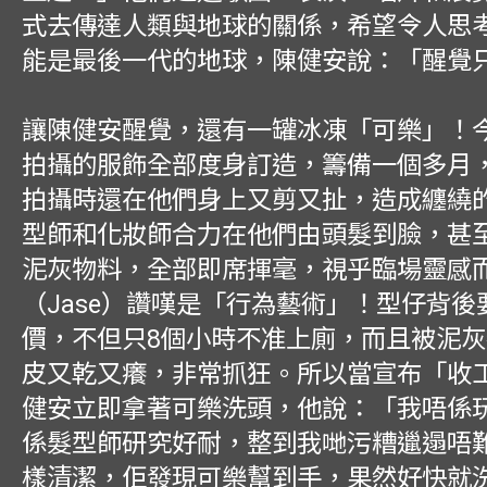
式去傳達人類與地球的關係，希望令人思
能是最後一代的地球，陳健安說：「醒覺
讓陳健安醒覺，還有一罐冰凍「可樂」！
拍攝的服飾全部度身訂造，籌備一個多月
拍攝時還在他們身上又剪又扯，造成纏繞
型師和化妝師合力在他們由頭髮到臉，甚
泥灰物料，全部即席揮毫，視乎臨場靈感
（Jase）讚嘆是「行為藝術」！型仔背後
價，不但只8個小時不准上廁，而且被泥
皮又乾又癢，非常抓狂。所以當宣布「收
健安立即拿著可樂洗頭，他說：「我唔係
係髮型師研究好耐，整到我哋污糟邋遢唔
樣清潔，佢發現可樂幫到手，果然好快就