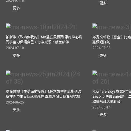
2024-07-16
更多
更多
拍新歌《致陪伴我的》MV遇狂風暴雨 梁釗峰心痛
鄭秀文新歌《盲盒》比喻
同事奮力保護自己：心存感恩，感激陪伴
館個唱打氣
2024-07-10
2024-07-03
更多
更多
馮允謙被《在愛面前投降》MV求婚誓詞感動落淚
Nowhere Boys成軍
皮褸圍巾末日look闖森林 風扇冷貼自我催眠抗熱
Beyond 專屬Band房
取景暗藏大量彩蛋
2024-06-25
2024-06-14
更多
更多