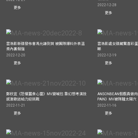
2022-12-28
更多
更多
雲浩影新碟發佈會馮允謙到賀 被團隊爆料外表溫
雲浩影處女碟藏驚喜彩蛋
柔內裏倔強
睇
2022-12-20
2022-12-19
更多
更多
鄭欣宜《恐懼蠶食心靈》MV變喊包 靠幻想考演技
ANSONBEAN假戲真做肉
感激歌迷給力迎挑戰
PAIN》MV被隊腫太陽穴
2022-11-21
2022-11-16
更多
更多