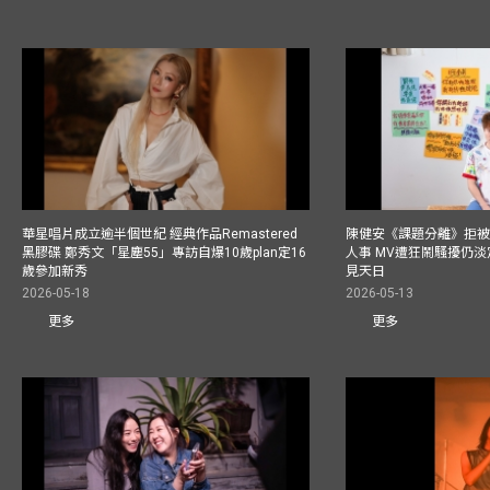
華星唱片成立逾半個世紀 經典作品Remastered
陳健安《課題分離》拒被
黑膠碟 鄭秀文「星塵55」專訪自爆10歲plan定16
人事 MV遭狂鬧騷擾仍淡
歲參加新秀
見天日
2026-05-18
2026-05-13
更多
更多