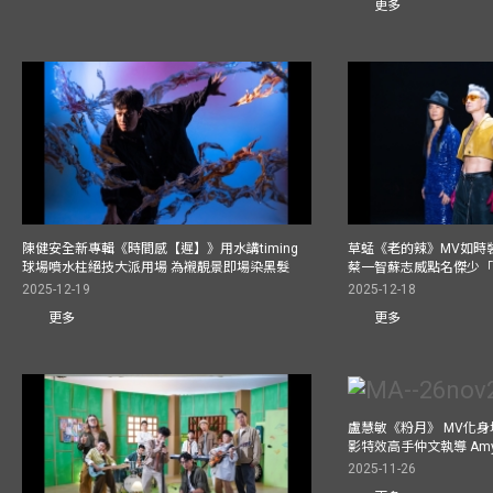
更多
陳健安全新專輯《時間感【遲】》用水講timing
草蜢《老的辣》MV如時
球場噴水柱絕技大派用場 為襯靚景即場染黑髮
蔡一智蘇志威點名傑少「D
2025-12-19
2025-12-18
更多
更多
盧慧敏《粉月》 MV化身
影特效高手仲文執導 Am
2025-11-26