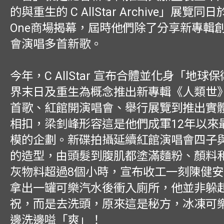
的與重生的 C AllStar Archive」展覽同
One商場揭幕，屆時他們除了分享新專輯
會演唱多首新歌。
今年，C AllStar 宣布合體並化身「地球
界末日及重生為概念推出新專輯《人類世
首歌、紅館開演唱會、舉行展覽到推出實
相扣，梁釗峰形容這是他們成軍12年以來
模的企劃。新碟拍攝延續紅館演唱會四子
的造型，由頭髮到腹肌都塗滿麵粉、顏料
灰物料超過8個小時，宣布收工一刻陳健
拿出一罐可樂汽水後衝入廁所，他並非躲
祝，而是去洗頭，原來這是秘方，冰凍可
邊洗邊嗌「爽」！