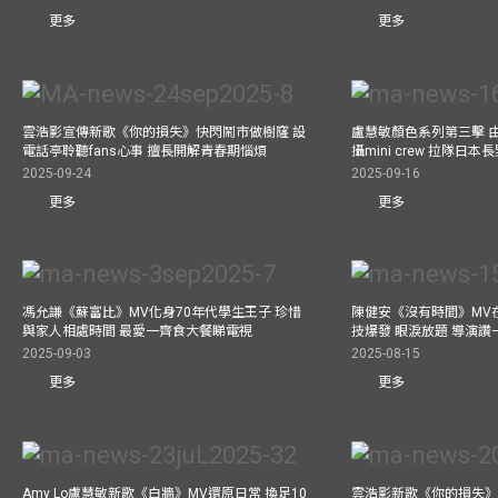
更多
更多
雲浩影宣傳新歌《你的損失》快閃鬧市做樹窿 設
盧慧敏顏色系列第三擊 
電話亭聆聽fans心事 擅長開解青春期惱煩
攝mini crew 拉隊日
2025-09-24
2025-09-16
更多
更多
馮允謙《蘇富比》MV化身70年代學生王子 珍惜
陳健安《沒有時間》MV在
與家人相處時間 最愛一齊食大餐睇電視
技爆發 眼淚放題 導演讚
2025-09-03
2025-08-15
更多
更多
Amy Lo盧慧敏新歌《白牆》MV還原日常 換足10
雲浩影新歌《你的損失》