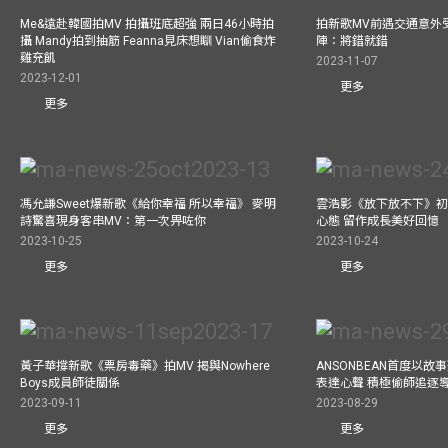
Me&遠赴韓國拍MV 拍攝班底超強 兩日46小時拍
拍新歌MV前遇交通意外
攝 Mandy拍到抽筋 Feanna見床想瞓 Vian偷食炸
陣：將錯就錯
雞充飢
2023-11-07
2023-12-01
更多
更多
馮允謙Sweet爆新歌《給你幸福 所以幸福》 麥明
雲浩影《放下放不下》初
詩驚喜現身客串MV：第一次畀咗你
心態 留作成長美好回憶
2023-10-25
2023-10-24
更多
更多
黃子華撐新歌《票房毒藥》拍MV 揭與Nowhere
ANSONBEAN首度以
Boys成員師徒關係
表達心聲 積極偷師追逐
2023-09-11
2023-08-29
更多
更多