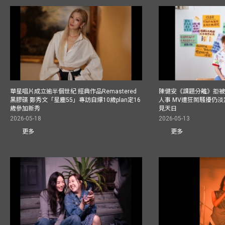
華星唱片成立逾半個世紀 經典作品Remastered
陳健安《課題分離》拒被
黑膠碟 鄭秀文「星塵55」專訪自爆10歲plan定16
人事 MV遭狂鬧騷擾仍淡
歲參加新秀
見天日
2026-05-18
2026-05-13
更多
更多