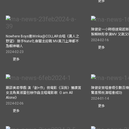
更多
陳健安一小時極速寫起新
製賴映彤參演MV 又跳
Nowhere Boys邀Winka@COLLAR合唱《異人之
2024-02-16
野望》 鼓手Nate化身關主迎戰 MV真刀上陣都不
及眼神嚇人
更多
2024-02-23
更多
跟邵美君學戲 演「創+作」微電影《深房》獲讚賞
陳健安簽唱會吸引數百樂
女主角黃淑蔓包辦作曲主唱電影歌《I am All
驚喜預祝演唱會成功
Alone》
2024-01-14
2024-02-06
更多
更多