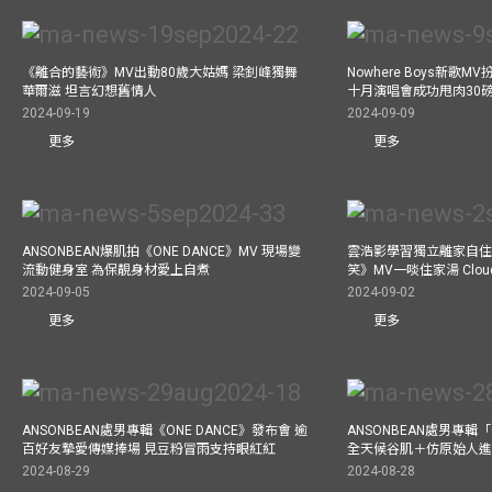
《離合的藝術》MV出動80歲大姑媽 梁釗峰獨舞
Nowhere Boys新歌
華爾滋 坦言幻想舊情人
十月演唱會成功甩肉30
2024-09-19
2024-09-09
更多
更多
ANSONBEAN爆肌拍《ONE DANCE》MV 現場變
雲浩影學習獨立離家自住
流動健身室 為保靚身材愛上自煮
笑》MV一啖住家湯 Clo
2024-09-05
2024-09-02
更多
更多
ANSONBEAN處男專輯《ONE DANCE》發布會 逾
ANSONBEAN處男專輯「
百好友摯愛傳媒捧場 見豆粉冒雨支持眼紅紅
全天候谷肌＋仿原始人進食
2024-08-29
2024-08-28