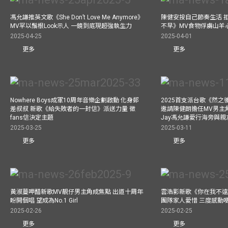
馮允謙推英文歌《She Don’t Love Me Anymore》
陳健安按自己節奏生活 
MV罕以鬚根Look示人 一鏡到底現超強執生力
不早》MV食物俘虜山羊
2025-04-25
2025-04-01
更多
更多
Nowhere Boys成軍10周年音樂企劃啟動 化身郵
2025首支派台歌《然
差叔叔 新歌《給失敗者的一封信》派送力量 徵
邀請陳健朗擔任MV男主
fans信決定主題
Jay馮允謙愛行海旁與
2025-03-25
2025-03-11
更多
更多
黃淑蔓呷醋新歌MV靚仔男主角成焦點 出道十周年
雲浩影新歌《你在我不遠
盼開個唱 望成為No.1 Girl
團隊家人愛惜 三度感動
2025-02-26
2025-02-25
更多
更多