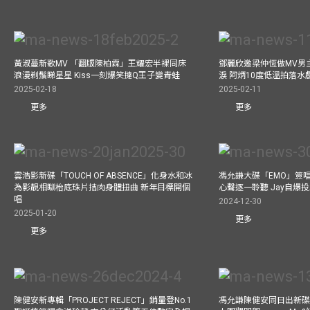
黃淑蔓新歌MV 「翻版陳柏霖」王耀宏半裸同床
鄧麗欣邀梁仲恆做MV男主角
浪漫剃鬚睇星星 Kiss一刻爆笑撻Q王子變青蛙
淚 阿炳10度低溫拍落水
2025-02-18
2025-02-11
更多
更多
雲浩影新碟「TOUCH OF ABSENCE」化身水和冰
馮允謙大碟「EMO」簽唱
為影靚相瞓枱底珠片拮肉身體扭曲 新年目標開個
心聲逐一聆聽 Jay自爆
唱
2024-12-30
2025-01-20
更多
更多
陳健安新專輯「PROJECT REJECT」銷量登No.1
馮允謙陳健安同日出新碟