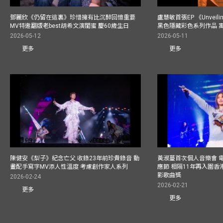
鄧麗欣《仍留在這裏》珍惜擁有比沉醉回憶重要
盧慧敏首張EP 《Unvei
MV特邀翻版老best胡希文演閨蜜 慶60歲生日
黑色隱藏彩色系列作品 
2026-05-12
2026-05-11
更多
更多
陳健安《梨子》紀念亡父 收錄23年前珍貴錄音 動
黃淑蔓首次個人音樂會 
畫配手寫字MV添人性溫度 考慮創作家人系列
應節 相隔11年再入圍
影歌曲獎
2026-02-24
2026-02-21
更多
更多