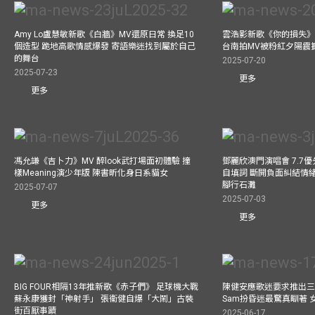
Amy Lo盧慧敏新歌《白牆》MV還原日常 換足10
雲浩影新歌《你的損失》
個造型 跪地高歌情感爆發 寄語樂迷找到屬於自己
台南拍MV被粉紅夕陽震
的舞台
2025-07-20
2025-07-23
更多
更多
馮允謙《吉卜力》MV 醉look武打場面初體驗 撞
鄧麗欣澳門演唱會 7.7
樣Meaning演少年版 陳書昕化身日系貓女
自填詞 斷開負面糾結情緒
腳行石灘
2025-07-07
2025-07-03
更多
更多
BIG FOUR相隔13年推新歌《赤子們》 足球機大戰
陳健安應歌迷要求推出
蘇永康獲封「神射手」 張衞健自爆「大鬧」古裝
Sam扮昏迷最驚真瞓著
街百厭事蹟
2025-06-17