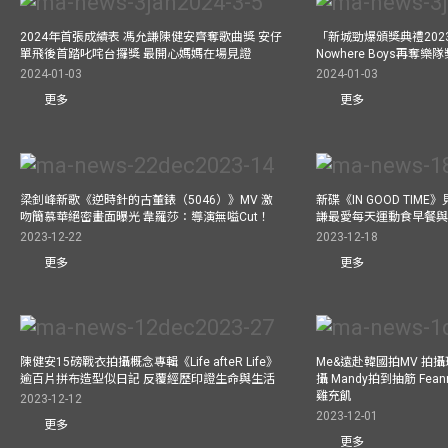
2024年首張成績表 馮允謙陳健安齊奪歌曲獎 安仔
「新城勁爆頒獎典禮202
單飛後首踏叱咤台攞獎 最開心媽媽在場見證
Nowhere Boys再奪
2024-01-03
2024-01-03
更多
更多
梁釗峰新歌《逆時針的古董錶（5046）》MV 激
新碟《IN GOOD TIM
吻簡慕華絕密畫面曝光 韋羅莎：導演無嗌Cut！
謙最愛每天運動食早餐
2023-12-22
2023-12-18
更多
更多
陳健安15磅戰衣拍攝概念專輯《Life afteR Life》
Me&遠赴韓國拍MV 拍
逾百片拼布造型似日記 反覆經歷印證生命與生活
攝 Mandy拍到抽筋 Fea
雞充飢
2023-12-12
2023-12-01
更多
更多