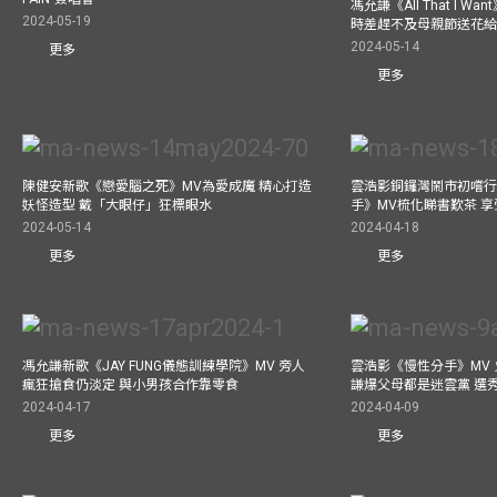
馮允謙《All That I 
2024-05-19
時差趕不及母親節送花
2024-05-14
更多
更多
陳健安新歌《戀愛腦之死》MV為愛成魔 精心打造
雲浩影銅鑼灣鬧市初嚐行
妖怪造型 戴「大眼仔」狂標眼水
手》MV梳化睇書歎茶 
2024-05-14
2024-04-18
更多
更多
馮允謙新歌《JAY FUNG儀態訓練學院》MV 旁人
雲浩影《慢性分手》MV 
瘋狂搶食仍淡定 與小男孩合作靠零食
謙爆父母都是迷雲黨 選
2024-04-17
2024-04-09
更多
更多