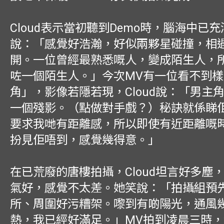
Cloud表示當初聽到Demo時，腦海中已
說：「感覺好浩瀚，好似兩夥星碰撞，相
開。一位曾經最熟悉嘅人，變成陌生人，
咗一個陌生人。」今次MV有一位看不到
角」，影像若隱若現，Cloud說：「男主
一個殘影。（點做對手戲？）秘訣就係睇
要求我哋有距離感，所以即使有近距離嘅
扮見佢唔到，感覺幾得意。」
在已荒廢的唐樓拍攝，Cloud坦言好多塵
氣好，感覺不太差。她笑說：「拍攝組預
所、周圍好污糟架。嚟到有啲陽光，通風
熱，我已經好滿足。」MV拍到凌晨三時