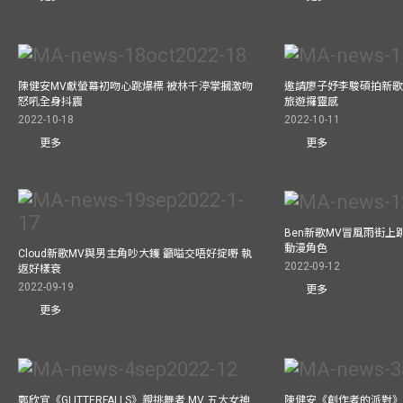
陳健安MV獻螢幕初吻心跳爆標 被林千渟掌摑激吻
邀請廖子妤李駿碩拍新歌MV
怒吼全身抖震
旅遊攞靈感
2022-10-18
2022-10-11
更多
更多
Ben新歌MV冒風雨街上
動漫角色
Cloud新歌MV與男主角吵大鑊 籲嗌交唔好掟嘢 執
2022-09-12
返好樣衰
2022-09-19
更多
更多
鄭欣宜《GLITTERFALLS》親挑舞者 MV 五大女神
陳健安《創作者的派對》