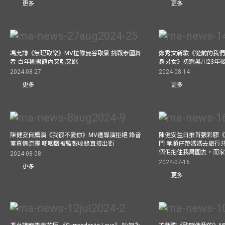
更多
更多
馮允謙《無理取樂》MV拉隊曼谷取景 挑戰泰國舞
鄭秀文新歌《從前的我們
者 百年圖書館內又唱又跳
身男女》初戀黑川23年
2024-08-27
2024-08-14
更多
更多
陳健安自薦演《我很不愛你》MV遭導演拒絕 錄音
陳健安生日推首張彩膠《Life
室真情流露 哽咽版被監製收錄直接出街
門 孝順仔帶媽媽去旅行
個佢抱住我周圍去，而
2024-08-08
2024-07-16
更多
更多