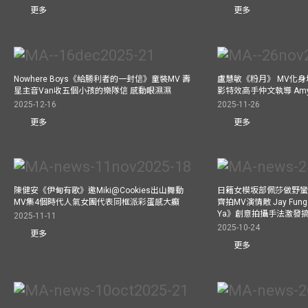
更多
更多
Nowhere Boys《給勝利者的一封信》童裝MV 壽
盧慧敏《粉月》 MV化身
星主音Van收五個小孩的樂隊信 感動眼濕濕
影特效高手仲文執導 Am
2025-12-16
2025-11-26
更多
更多
陳健安《伊甸有歌》邀Miki@Cookies出山舞動
日籍女模坂部佩莎做野蠻
MV集4個時代人氣女團代表同框派彩蛋感大癲
齊拍MV演情敵 Jay Fung 
Ya》創意拍攝手法激發
2025-11-11
2025-10-24
更多
更多