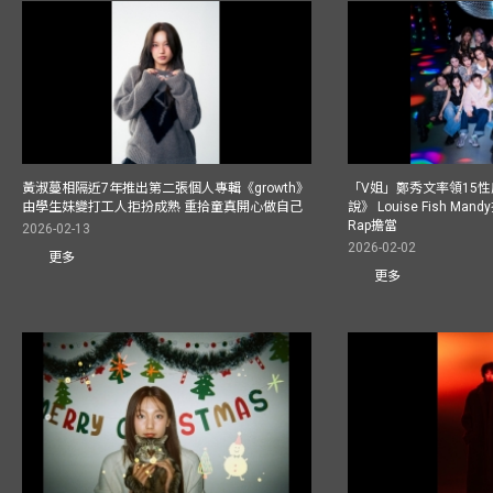
黃淑蔓相隔近7年推出第二張個人專輯《growth》
「V姐」鄭秀文率領15
由學生妹變打工人拒扮成熟 重拾童真開心做自己
說》 Louise Fish Man
Rap擔當
2026-02-13
2026-02-02
更多
更多