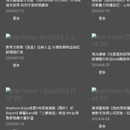
馮允謙寵妻天花板 《Surrender to Love》 吵架永
拍新歌《致陪伴我的》M
遠先投降 有你才是終極贏家
同事奮力保護自己：心
2024-07-12
2024-07-10
更多
更多
鄭秀文新歌《盲盒》比喻人生 以傻勁與熱血為紅
館個唱打氣
馮允謙被《在愛面前投降
2024-07-03
皮褸圍巾末日look闖森
2024-06-25
更多
更多
Nowhere Boys成軍9年首推情歌《兩秒》 於
黃淑蔓新歌《我的受保護
Beyond 專屬Band房「二樓後座」錄音 MV台灣
被對手氹得心花怒放：
取景暗藏大量彩蛋
2024-06-08
2024-06-14
更多