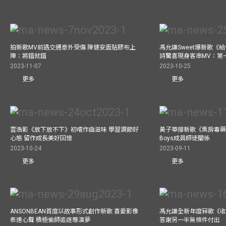
拍新歌MV前遇交通意外受傷 陳健安面貼膠布上
馮允謙Sweet爆新歌《
陣：將錯就錯
詩驚喜現身客串MV：第
2023-11-07
2023-10-25
更多
更多
雲浩影《放下放不下》初嚐作曲滋味 學習調節好
黃子華撐新歌《票房毒藥》拍
心態 留作成長美好回憶
Boys成員師徒關係
2023-10-24
2023-09-11
更多
更多
ANSONBEAN首度以故事形式創作新歌 喜愛影像
馮允謙全新年度冧歌《收
表達心聲 積極偷師追逐導演夢
答謝另一半無條件付出