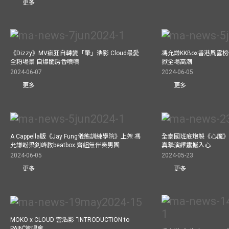
更多
《Dizzy》MV瘋狂自轉變「暈」浩影 Cloud最愛
馮允謙KKBox香港風雲
全粉場景 自爆閨房香噴噴
掀全場高潮
2024-06-07
2024-06-05
更多
更多
A Cappella版《Jay Fung儀態訓練學院》上架 馮
全泰國班底炮製《心魔》M
允謙盼梁釗峰教beatbox 齊組無伴奏男團
真摯演繹震撼入心
2024-06-05
2024-05-23
更多
更多
MOKO x CLOUD 雲浩影 “INTRODUCTION to
PAIN”簽唱會