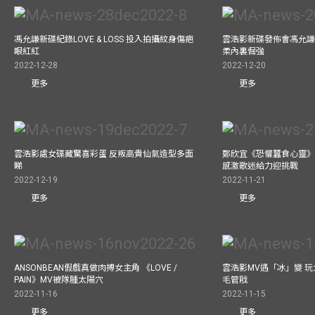
馮允謙新碟紀錄LOVE & LOSS 投入拍攝紋身傷疤
雲浩影新碟發佈會馮允謙
眼紅紅
柔內裏倔強
2022-12-28
2022-12-20
更多
更多
雲浩影處女碟藏驚喜彩蛋 反叛高貴仙氣造型多面
鄭欣宜《恐懼蠶食心靈》
睇
感激歌迷給力迎挑戰
2022-12-19
2022-11-21
更多
更多
ANSONBEAN假戲真做肉搏女主角 《LOVE /
雲浩影MV遇「冰」變 玩
PAIN》MV被隊腫太陽穴
毛管戙
2022-11-16
2022-11-15
更多
更多