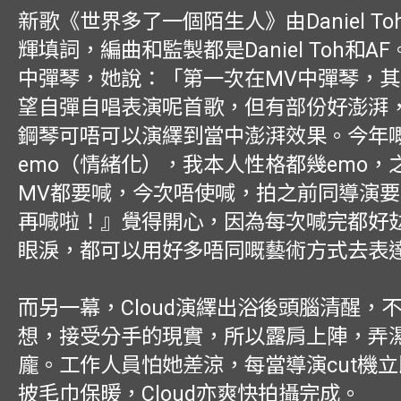
新歌《世界多了一個陌生人》由Daniel T
輝填詞，編曲和監製都是Daniel Toh和AF。
中彈琴，她說：「第一次在MV中彈琴，
望自彈自唱表演呢首歌，但有部份好澎湃
鋼琴可唔可以演繹到當中澎湃效果。今年
emo（情緒化），我本人性格都幾emo，
MV都要喊，今次唔使喊，拍之前同導演
再喊啦！』覺得開心，因為每次喊完都好
眼淚，都可以用好多唔同嘅藝術方式去表
而另一幕，Cloud演繹出浴後頭腦清醒，
想，接受分手的現實，所以露肩上陣，弄
龐。工作人員怕她差涼，每當導演cut機
披毛巾保暖，Cloud亦爽快拍攝完成。