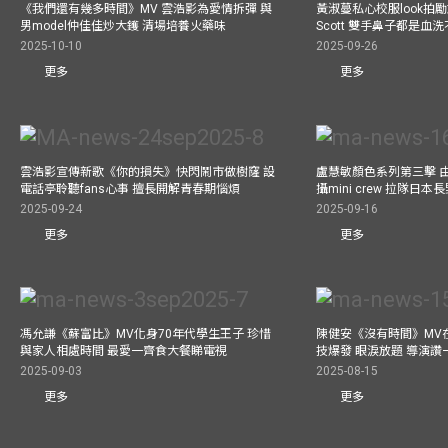
《我們還有幾多時間》MV 雲浩影為愛情拆彈 與
黃淑蔓私心校服look拍
男model仲佳佳炒大鑊 清場培養火藥味
Scott 雙手鼻子都是血
2025-10-10
2025-09-26
更多
更多
雲浩影宣傳新歌《你的損失》快閃鬧市做樹窿 設
盧慧敏顏色系列第三擊 
電話亭聆聽fans心事 擅長開解青春期惱煩
攝mini crew 拉隊日
2025-09-24
2025-09-16
更多
更多
馮允謙《蘇富比》MV化身70年代學生王子 珍惜
陳健安《沒有時間》MV在
與家人相處時間 最愛一齊食大餐睇電視
技爆發 眼淚放題 導演讚
2025-09-03
2025-08-15
更多
更多