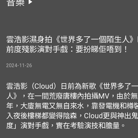
音樂
雲浩影濕身拍《世界多了一個陌生人》M
前度殘影演對手戲：要扮睇佢唔到！
2024-11-26
雲浩影（Cloud）日前為新歌《世界多了
人》，在一間荒廢唐樓內拍攝MV，由於
年，大廈無電又無自來水，靠發電機和樽
入夜後樓梯都變得陰森，Cloud更與神出
度」演對手戲，實在考驗演技和膽量。