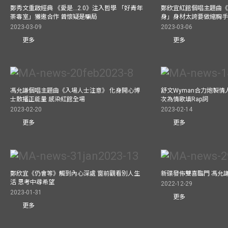
鄭秀文重啟經典 《愛是...2.0》注入哲學 「好青年
鄭欣宜紅館個唱主題曲《Bel
荼毒室」獲邀合作 曾懷疑是騙局
身」身材太誇要做縮胸
2023-03-09
2023-03-06
更多
更多
馮允謙個唱主題曲《入場人士注意》 化身開心博
舒文Wyman合力炮製情人
士散播正能量 感染紅館全場
次為情歌填Rap詞
2023-02-20
2023-02-14
更多
更多
鄭欣宜《仍會等》觸到內心深處 窗前觀看別人生
新碟發佈雙喜臨門 馮允
活 思考中尋希望
2022-12-29
2023-01-31
更多
更多