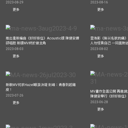
2023-08-29
2023-08-16
更多
更多
推出重新編曲《好好掛住》Acoustic版 陳健安鑽
雲浩影《無以名狀的痛》
研唱腔 新版MV終於做主角
人勿怪責自己 一同面對
2023-08-03
2023-08-02
更多
更多
新歌MV何求Hazel眼淚決堤 釗峰：青春到起雞
皮！
MV畫作全面公開 再邀
2023-07-26
陳健安舉行《好好掛住
2023-06-28
更多
更多