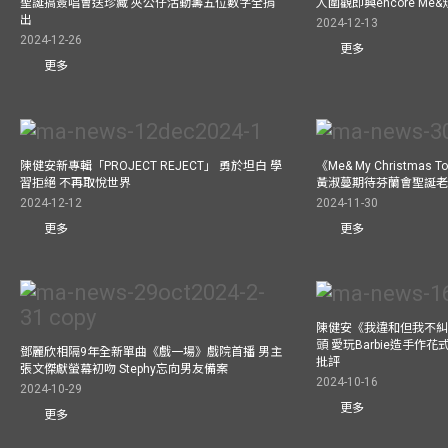
聖誕搞簽唱會送珍藏 夾公仔活動籌五位數字全捐
人圍觀即興encore M
出
2024-12-13
2024-12-26
更多
更多
陳健安新專輯「PROJECT REJECT」 勇於坦白 學
《Me& My Christma
習拒絕 不再取悅世界
黃淑蔓期待芬蘭會聖誕老人
2024-12-12
2024-11-30
更多
更多
陳健安《我違和但我不糾正
頭 愛玩Barbie造手作
鄧麗欣相隔9年全新單曲《戲一場》戲院首播 男主
批評
張文傑獻螢幕初吻 Stephy忘向男友備案
2024-10-16
2024-10-29
更多
更多