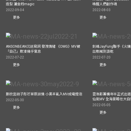
造型 灑金粉magic
喚醒人們創作魂
2022-09-04
2022-08-03
更多
更多
ANSONBEAN沉迷寫詞 發洩情緒 《OMG》MV被
釗峰JayFung聯手《火
「自己」欺凌幾乎窒息
出軌喊到淚乾
2022-07-22
2022-07-20
更多
更多
鄭欣宜胡子彤芒草原談情 小黑羊亂入MV成電燈泡
雲浩影籌備年半正式出道
仙氣MV 全海景睡在大自
2022-05-30
2022-05-05
更多
更多