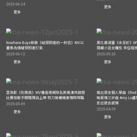
2025-06-24
更多
更多
Nowhere Boys新歌《給受困者的一封信》MV以
黑化黃淑蔓《未至於》MV毒殺
畫象為情緒受困者打氣
隱藏小丑女魔性 笑住唱
2025-06-12
2025-05-20
更多
更多
雲浩影《別畏高》MV獲香港網球名將黃澤林啟發
推出首支個人單曲《Red 
比賽如歌手開騷獨自上陣 努力裝備機會隨時降臨
喻愛情三步曲 Amy L
走出逝去感情
2025-05-09
2025-04-29
更多
更多