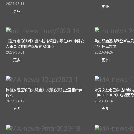
2023-05-11
更多
更多
《創作者的派對》獲布拉格頒亞洲最佳MV 陳健安
跳出舒適圈挑戰全新曲風 
人生首次奪國際獎項 超級開心
全力進軍樂壇
2023-05-01
2023-04-26
更多
更多
陳健安經歷單飛失聲迷失 感激寂寞路上互相陪伴
鄭秀文遊走巴黎 古物鐵塔
的人
《INCEPTION》名場面
2023-04-12
2023-03-16
更多
更多