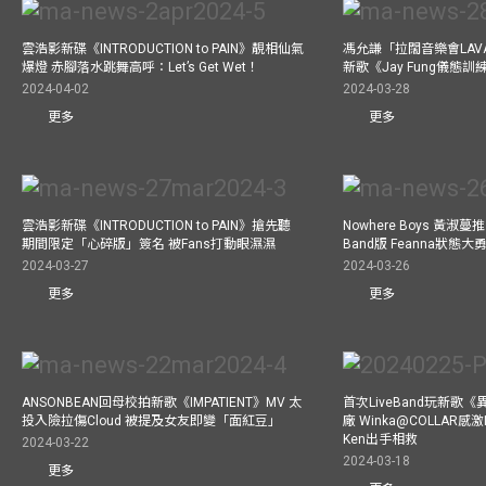
雲浩影新碟《INTRODUCTION to PAIN》靚相仙氣
馮允謙「拉闊音樂會LAV
爆燈 赤腳落水跳舞高呼：Let’s Get Wet！
新歌《Jay Fung儀態
2024-04-02
2024-03-28
更多
更多
雲浩影新碟《INTRODUCTION to PAIN》搶先聽
Nowhere Boys 黃淑蔓推《I
期間限定「心碎版」簽名 被Fans打動眼濕濕
Band版 Feanna狀態
2024-03-27
2024-03-26
更多
更多
ANSONBEAN回母校拍新歌《IMPATIENT》MV 太
首次LiveBand玩新歌
投入險拉傷Cloud 被提及女友即變「面紅豆」
廠 Winka@COLLAR感激
Ken出手相救
2024-03-22
2024-03-18
更多