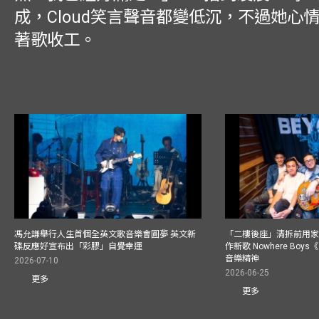
成，Cloud笑言聲音都變低沉，不過她心
著歌收工。
馮允謙舉行人生首個全英文歌音樂會圓夢 英文新
「二樓後座」清拆前用
碟反應好宣布出「彩膠」自覺幸運
作新歌 Nowhere Boy
音樂精神
2026-07-10
2026-06-25
更多
更多