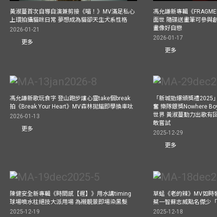
黃淑蔓首次自導自演兼剪接《喵！》MV滿足私心
馮允謙新專輯《FRAGMENT
上環拍攝貓咪日常 夢想成為貓卻天生犬系性格
面世 隨碟送畫筆可參與
畫像好自戀
2026-01-21
2026-01-17
更多
更多
馮允謙新歌玩食字 登山跑步讓心靈take個break
「新城勁爆頒獎禮202
拍《Break Your Heart》MV森林拋錨即學換車呔
奮 樂隊銀獎Nowhere 
世界 黃淑蔓勤力出歌有回報
2026-01-13
敢嘗試
更多
2025-12-29
更多
陳健安全新專輯《時間感【遲】》用水講timing
草蜢《老的辣》MV如時
球場噴水柱絕技大派用場 為襯靚景即場染黑髮
蔡一智蘇志威點名傑少「D
2025-12-19
2025-12-18