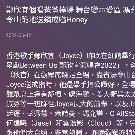
鄭欣宜個唱爸爸捧場 舞台變示愛區 馮
令山跪地送鑽戒嗌Honey
2022-06-12
香港歌手鄭欣宜（Joyce）昨晚在紅館舉行
呈獻Between Us 鄭欣宜演唱會2022」
（秋官）在觀眾席睇足全場，嘉賓湯令山
Joyce送戒指時，他還舉手指公讚好，全
觀眾席上還有胡楓、盧海鵬、姜大衛與太
淑芬等一班睇住Joyce長大的前輩，以及Jo
廷鏗、彭秀慧、佘詩曼、馮允謙、C AllSt
何建曦（Jase）和雲浩影（Cloud）等，完
跟他們大合照，非常熱鬧。 昨晚觀眾亦特