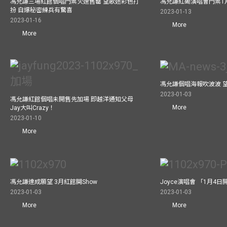
馮允謙三場紅館個唱門票火速售罄 望歌迷彩色打
馮允謙紅磡演唱會門票1
扮 自爆秘密練兵有驚喜
2023-01-13
2023-01-16
More
More
馮允謙個唱海報吹波波 
2023-01-03
馮允謙紅館個唱未開售先加場 即越洋通知父母
More
Jay大叫Crazy！
2023-01-10
More
馮允謙達成願望 3月紅館閧Show
Joyce演唱會 「1月4日
2023-01-03
2023-01-03
More
More