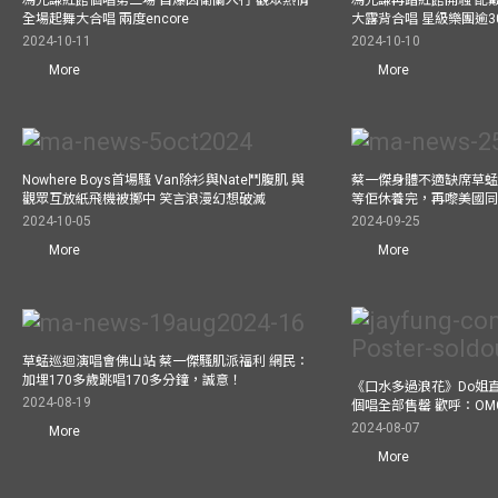
全場起舞大合唱 兩度encore
大露背合唱 星級樂團逾3
2024-10-11
2024-10-10
More
More
Nowhere Boys首場騷 Van除衫與Nate鬥腹肌 與
蔡一傑身體不適缺席草蜢
觀眾互放紙飛機被擲中 笑言浪漫幻想破滅
等佢休養完，再嚟美國
2024-10-05
2024-09-25
More
More
草蜢巡迴演唱會佛山站 蔡一傑騷肌派福利 網民：
加埋170多歲跳唱170多分鐘，誠意！
《口水多過浪花》Do姐
2024-08-19
個唱全部售罄 歡呼：OM
2024-08-07
More
More