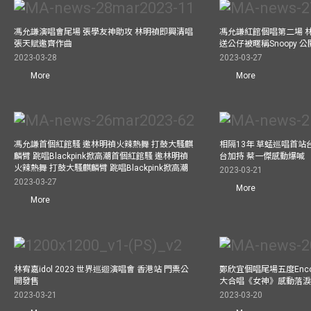
馮允謙演唱會尾場 張學友神助攻 林明禎即興清唱
馮允謙紅館個唱第二場 
張天賦邀齊作曲
送公仔被暱稱Snoopy 
2023-03-28
2023-03-27
More
More
馮允謙首個紅館騷 邀林明禎火辣熱舞 打鼓大騷麒
相隔13年 草蜢巡唱首站
麟臂 跳唱Blackpink掀高潮首個紅館騷 邀林明禎
台加持 蔡一傑感動爆喊
火辣熱舞 打鼓大騷麒麟臂 跳唱Blackpink掀高潮
2023-03-21
2023-03-27
More
More
林宥嘉idol 2023 世界巡迴演唱會 香港站 門票公
鄭欣宜個唱尾場五度Enc
開發售
大合唱《女神》感動落
2023-03-21
2023-03-20