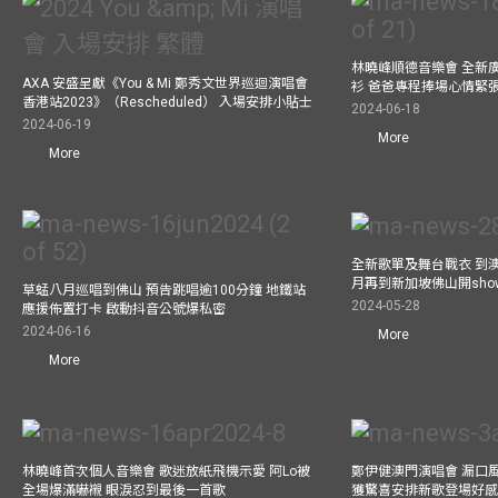
林曉峰順德音樂會 全新
AXA 安盛呈獻《You & Mi 鄭秀文世界巡迴演唱會
衫 爸爸專程捧場心情緊
香港站2023》（Rescheduled） 入場安排小貼士
2024-06-18
2024-06-19
More
More
全新歌單及舞台戰衣 到澳
月再到新加坡佛山開show
草蜢八月巡唱到佛山 預告跳唱逾100分鐘 地鐵站
2024-05-28
應援佈置打卡 啟動抖音公號爆私密
2024-06-16
More
More
林曉峰首次個人音樂會 歌迷放紙飛機示愛 阿Lo被
鄭伊健澳門演唱會 漏口
全場爆滿嚇襯 眼淚忍到最後一首歌
獲驚喜安排新歌登場好感