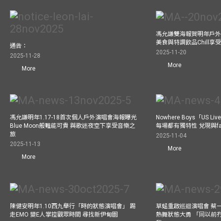
馮允謙雙海報賀明年戶外騷
美食與特調飲品Chill享
通告：
2025-11-20
2025-11-28
More
More
馮允謙明年1.17-18首次個人戶外演唱會海報曝光
Nowhere Boys「US
Blue Moon般難能可貴 與歌迷夜空下享受音樂之
每場都有獨特性 兌現與f
旅
2025-11-04
2025-11-13
More
More
陳健安明年1.10西九舉行「時的狀態演唱會」 踢
草蜢重啟巡迴演唱會 蔡
走EMO 變E人掌控觀眾時間 尋找新伊甸園
熱舞狀態大勇 「同以前