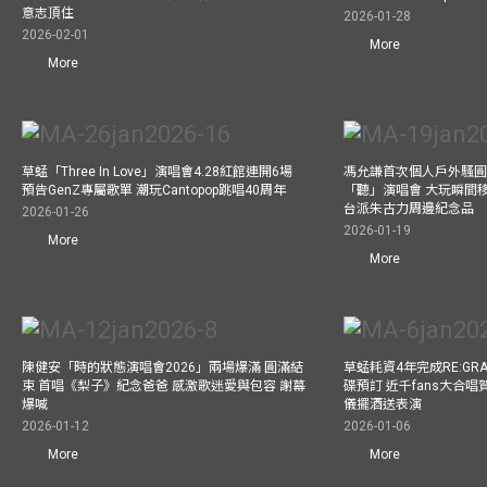
意志頂住
2026-01-28
2026-02-01
More
More
草蜢「Three In Love」演唱會4.28紅館連開6場
馮允謙首次個人戶外騷圓
預告GenZ專屬歌單 潮玩Cantopop跳唱40周年
「聽」演唱會 大玩瞬間移動
台派朱古力周邊紀念品
2026-01-26
2026-01-19
More
More
陳健安「時的狀態演唱會2026」兩場爆滿 圓滿結
草蜢耗資4年完成RE:GRA
束 首唱《梨子》紀念爸爸 感激歌迷愛與包容 謝幕
碟預訂 近千fans大合
爆喊
儀擺酒送表演
2026-01-12
2026-01-06
More
More