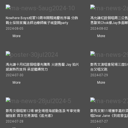
Nowhere Boys成軍10周年開騷揭慶祝序幕 分飾
馮允謙紅館個唱周二公售
戰士探險家魔法師治療師瘋子城堡開party
思甜笑Chok樣Jay多面
2024-08-05
2024-08-02
More
More
馮允謙十月紅館個唱優先購票 火速售罄 Jay 拍片
鄭秀文演唱會尾場三度Enco
感謝熱烈支持 承諾繼續努力
台又唱又跳
2024-07-30
2024-07-29
More
More
鄭秀文個唱第12場 被全場燈海感動落淚 岑寧兒衝
鄭秀文第11場獲李嘉欣
破陰影 首次在港演唱《追光者》
唱Dear Jane《到底
2024-07-28
2024-07-27