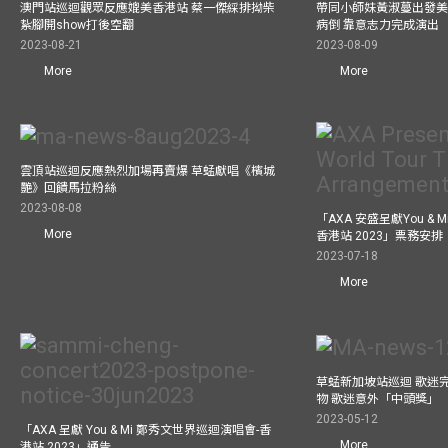
澳門站巡迴觀眾反應媲美香港站 蔡一傑綵排拗柴
帶同小師妹黃淑蔓出發美國
紥腳開show打後空翻
病倒 靠意志力完成演出
2023-08-21
2023-08-09
More
More
雲頂站巡迴反應熱烈加場再賣爆 草蜢獻唱《檳城
艷》回饋馬拉粉絲
2023-08-08
「AXA 安盛呈獻You &
More
香港站 2023」票務安排
2023-07-18
More
草蜢新加坡站巡迴 歌迷
物 歌迷意外「中頭獎」
2023-05-12
「AXA 呈獻 You & Mi 鄭秀文世界巡迴演唱會-香
More
港站 2023」通告