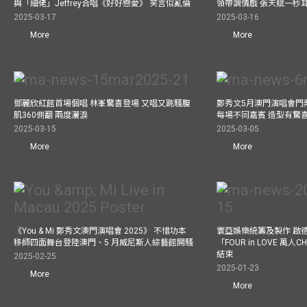
與「細佬」Jeffrey合唱《好好戀愛》 笑言似亂倫
領帶調情戲 張天賦一秒
2025-03-17
2025-03-16
More
More
鄧麗欣紅館首場個唱 林峯驚喜登場 又唱又跳騷腹
鄭秀文5月澳門演唱會門票
肌360側翻 兩度灑淚
每場不同嘉賓 造型有驚
2025-03-15
2025-03-05
More
More
《You & Mi 鄭秀文澳門演唱會 2025》 不惜功本
寰亞娛樂統籌及製作 啟
移師四面舞台登陸澳門、5 月威尼斯人綜藝館開騷
「FOUR in LOVE 萬人CH
結束
2025-02-25
2025-01-23
More
More