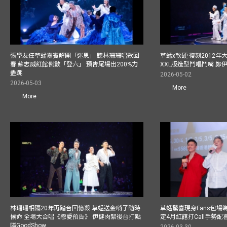
張學友任草蜢嘉賓解開「迷思」 聽林珊珊唱歌回
草蜢x軟硬 復刻2012
春 蘇志威紅館倒數「登六」 預告尾場出200%力
XXL版造型鬥唱鬥嘴 鄭
盡跳
2026-05-02
2026-05-03
More
More
林珊珊相隔20年再踏台回憶殺 草蜢送金哨子隨時
草蜢驚喜現身Fans包場睇演
候命 全場大合唱《戀愛預告》 伊健肉緊後台打點
定4月紅館打Call手勢配喜
嗌GoodShow