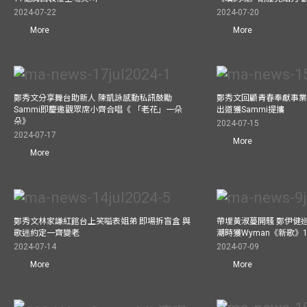
2024-07-22
2024-07-20
More
More
鄭秀文分享舞台助新人 陳凱詠感動私訊鼓勵
鄭秀文回顧青春奉獻事業
Sammi即慶邀觀眾席小齊合唱《 「老花」一朵
出道獲Sammi提攜
朵》
2024-07-15
2024-07-17
More
More
鄭秀文林家謙紅館台上笑嗌表姐弟 即場拆盲盒 與
帶埋黃淑蔓開騷 鄭伊健
歌迷約定一齊變老
潮時獲Wyman《新歌》
2024-07-14
2024-07-09
More
More