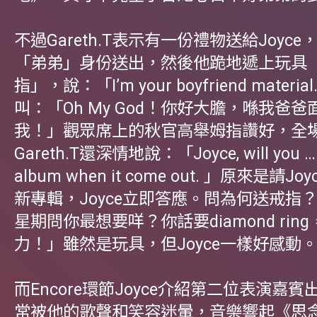
不過Gareth.T表示有一份禮物送給Joyc
「弟弟」身份送出，然後他跪地遞上玩具
指」，說：「I’m your boyfriend materia
叫：「Oh My God！你好大膽，喺我爸
我！」觀眾席上的秋官高舉姆指讚好，全
Gareth.T還深情地說：「Joyce, will you …
album when it come out. 」原來是請
新專輯，Joyce立即答應。問為何送戒指
星期問你最想要咩？你話要diamond rin
力！」雖然是玩具，但Joyce一樣好感動
而Encore環節Joyce介紹第二位表演嘉
常被他的歌聲和笑容迷暈，音樂響起《思