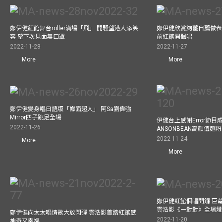
鄭伊健紅館舞台roller滿場「飛」 開騷望港人添笑
鄭伊健欣賞夠薑自薦做表演嘉
容 望下次見面無口罩
前紅館開個唱
2022-11-28
2022-11-27
More
More
鄭伊健變身唱日語版「幪面超人」 阿Sa劉偉強
Mirror四子跳足全場
伊健台上感謝Error節目成
2022-11-26
ANSONBEAN高顏值麵
2022-11-24
More
More
鄭伊健紅館個唱開鑼 巨
雲浩影《一對對》全場
鄭伊健向太太唱情歌大放閃彈 雲浩影首踏紅館感
2022-11-20
神奇又幸福