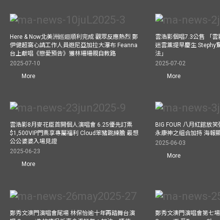
Here & Now北美洲巡迴順利完成 觀眾反應熱烈 鄭
雲浩影個唱7.3公售 「
伊健超窩心請工作人員遊尼亞加拉大瀑布 Feanna
迷雲黨提早慶生 Step
台上獻唱《戀愛預告》獲林珊珊親自教路
法」
2025-07-10
2025-07-02
More
More
雲浩影8月麥花臣首開個人演唱會 6.25優先訂票
BIG FOUR 八月紅館放笑彈
$1,500VIP門票享專屬福利 Cloud笨豬跳練膽 最想
永康神之組合加持 海報
公公婆婆入場見證
2025-06-03
2025-06-23
More
More
鄭秀文澳門演唱會尾場 林保怡逾十年再踏舞台演
鄭秀文澳門演唱會第七場