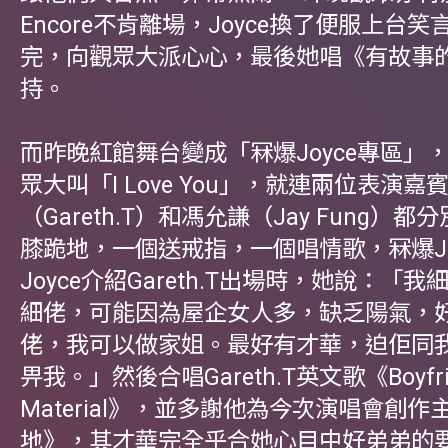
Encore不肯離場，Joyce換了便服上台
完，向觀眾大派心心，最後她唱《有故事
持。
而昨晚紅館舞台變成「冧爆Joyce專區」
眾大叫「I Love You」，就連兩位表演嘉
（Gareth.T）和馮允謙（Jay Fung）都分
膝跪地，一個送戒指，一個唱情歌，冧爆Joy
Joyce介紹Gareth.T出場時，她說：「
細佬，可能因為屋企女人多，缺乏陽氣，
佬，我可以做家姐。最好有才華，迫佢同
畀我。」然後合唱Gareth.T英文歌《Boyfri
Material》，並多謝他為今次演唱會創作
地》，其才華完全乎合她心目中好弟弟的