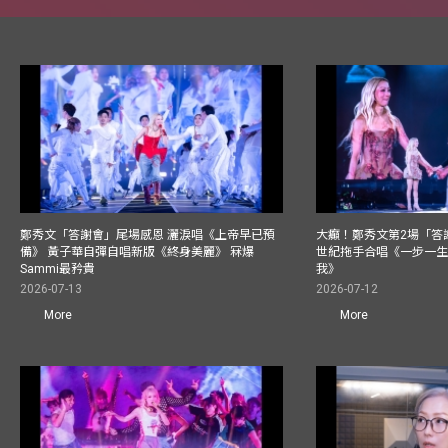
鄭秀文「答謝會」尾場感恩 灑淚唱《上帝早已預
大癲！鄭秀文第2場「答
備》 黃子華自彈自唱新版《終身美麗》 冧爆
世紀拖手合唱《一步一
Sammi最矜貴
我》
2026-07-13
2026-07-12
More
More