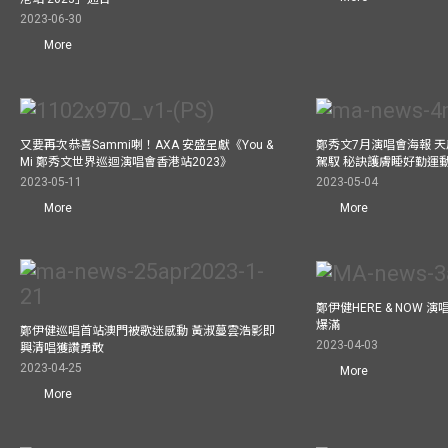
2023-06-30
More
又要再次恭喜Sammi喇！AXA 安盛呈獻《You &
鄭秀文7月演唱會海報 
Mi 鄭秀文世界巡迴演唱會香港站2023》
駕馭 秘訣護膚睡好勤運
2023-05-11
2023-05-04
More
More
鄭伊健HERE & NOW 
爆滿
鄭伊健巡唱首站澳門被歌迷感動 黃淑蔓雲浩影即
2023-04-03
興清唱獲讚勇敢
2023-04-25
More
More