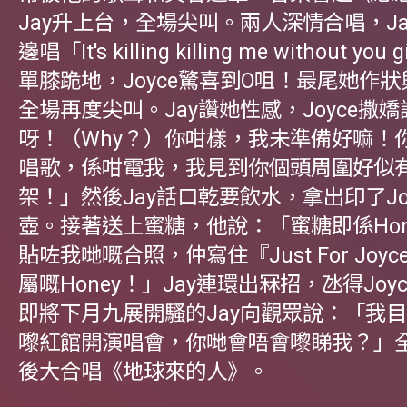
Jay升上台，全場尖叫。兩人深情合唱，Ja
邊唱「It's killing killing me without yo
單膝跪地，Joyce驚喜到O咀！最尾她作狀
全場再度尖叫。Jay讚她性感，Joyce撒
呀！（Why？）你咁樣，我未準備好嘛！
唱歌，係咁電我，我見到你個頭周圍好似
架！」然後Jay話口乾要飲水，拿出印了Jo
壺。接著送上蜜糖，他說：「蜜糖即係Hon
貼咗我哋嘅合照，仲寫住『Just For Joy
屬嘅Honey！」Jay連環出冧招，氹得Joy
即將下月九展開騷的Jay向觀眾說：「我
嚟紅館開演唱會，你哋會唔會嚟睇我？」
後大合唱《地球來的人》。