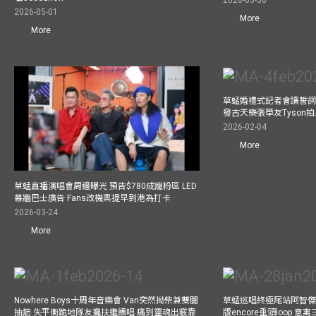
2026-03-30
2026-05-01
More
More
草蜢婚禮式記者會讀誓詞
發古天樂張學友Tyson
2026-02-04
More
草蜢直播演唱會周邊曝光 預告$780成寵粉區 LED
幕牆巴士廣告 Fans改機票提早到港為打卡
2026-03-24
More
Nowhere Boys十周年音樂會 Van突然拗柴兼雙腿
草蜢巡唱終極尾站阿智傑
抽筋 失平衡跪地隊友攙扶繼續唱 痛到靈魂出竅靠
版encore重頭loop 