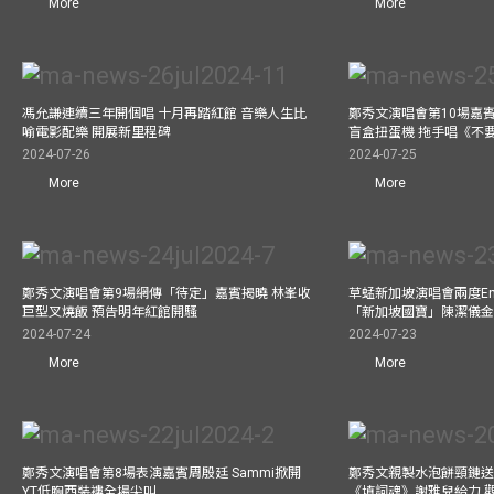
More
More
馮允謙連續三年開個唱 十月再踏紅館 音樂人生比
鄭秀文演唱會第10場嘉賓J
喻電影配樂 開展新里程碑
盲盒扭蛋機 拖手唱《不
2024-07-26
2024-07-25
More
More
鄭秀文演唱會第9場網傳「待定」嘉賓揭曉 林峯收
草蜢新加坡演唱會兩度Enc
巨型叉燒飯 預告明年紅館開騷
「新加坡國寶」陳潔儀
2024-07-24
2024-07-23
More
More
鄭秀文演唱會第8場表演嘉賓周殷廷 Sammi掀開
鄭秀文親製水泡餅頸鏈送
YT低胸西裝褸全場尖叫
《填詞魂》謝雅兒給力 