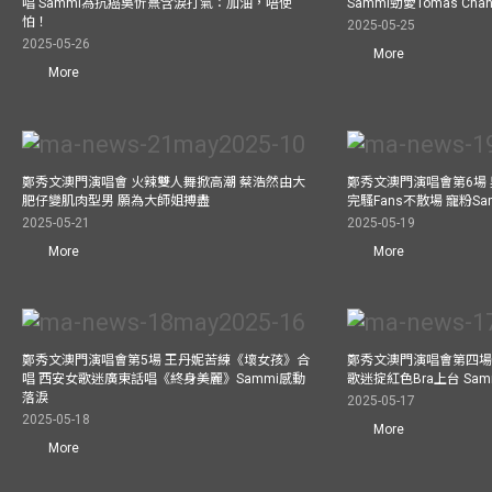
唱 Sammi為抗癌吳忻熹含淚打氣：加油，唔使
Sammi勁愛Tomas C
怕！
2025-05-25
2025-05-26
More
More
鄭秀文澳門演唱會 火辣雙人舞掀高潮 蔡浩然由大
鄭秀文澳門演唱會第6場
肥仔變肌肉型男 願為大師姐搏盡
完騷Fans不散場 寵粉S
2025-05-21
2025-05-19
More
More
鄭秀文澳門演唱會第5場 王丹妮苦練《壞女孩》合
鄭秀文澳門演唱會第四場
唱 西安女歌迷廣東話唱《終身美麗》Sammi感動
歌迷掟紅色Bra上台 Sa
落淚
2025-05-17
2025-05-18
More
More