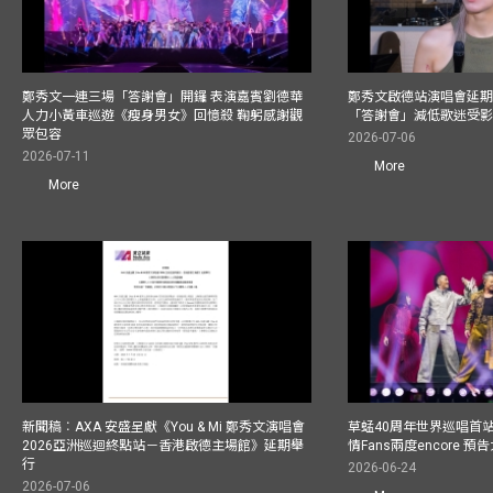
鄭秀文一連三場「答謝會」開鑼 表演嘉賓劉德華
鄭秀文啟德站演唱會延期
人力小黃車巡遊《瘦身男女》回憶殺 鞠躬感謝觀
「答謝會」減低歌迷受
眾包容
2026-07-06
2026-07-11
More
More
新聞稿︰AXA 安盛呈獻《You & Mi 鄭秀文演唱會
草蜢40周年世界巡唱首
2026亞洲巡迴終點站－香港啟德主場館》延期舉
情Fans兩度encore
行
2026-06-24
2026-07-06