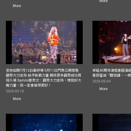
More
More
宣佈加開7月12日最終場 5月11日門票公開發售
草蜢40周年演唱會圓滿結束F
觀眾大力支持 給予無窮力量 期待更多觀眾成功買
賓郭富城「聽我講，一
飛入場 Sammi鄭秀文：觀眾大力支持，俾我好大
2026-05-04
嘅力量，我一定會做得更好！
More
2026-05-10
More