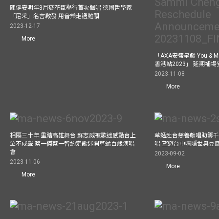
陳健安明年3月麥花臣舉行首次個唱 德國哲學家
「尼采」名言啟發 用音樂走過難關
2023-12-17
More
「AXA安盛呈獻 You &
香港站2023」 延期補
2023-11-08
More
相隔三十年 重踏高雄舞台 蘇志威被歌迷感動台上
草蜢赴台慈善獻唱助籌千
泣不成聲 蔡一傑蔡一智約定歌迷開草蜢百歲演唱
唱 望遊台中嚐隱世臭豆
會
2023-09-02
2023-11-06
More
More