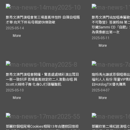
鄭秀文澳門演唱會第三場嘉賓林愷鈴 自彈自唱騷
鄭秀文澳門站加唱專屬
才華 向天下所有母親節快樂致敬
不可取替》答謝粉絲 第二
珍藏Sammi CD「自肥」
2025-05-14
為偶像獻出第一次
More
2025-05-11
More
鄭秀文澳門演唱會開鑼，驚喜處處精彩演出耳目
寵粉馮允謙感恩個唱衝出香
一新一致好評 首場嘉賓胡定欣二人激動合唱 與
福利人人有份 限量VIP票
Scott火辣椅子舞 化身DJ打碟曬腹肌
日HotdogTIX優先購票
2025-05-10
2025-04-07
More
More
鄧麗欣個唱尾場Cookies相隔13年合體掀回憶殺
鄧麗欣第二場紅館演唱 Co