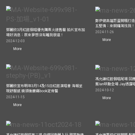
鄭伊健高雄巨蛋開騷打造
五堅情：來銅鑼灣找我
鄧麗欣3月紅館個唱優先購票火速售罄 拍片宣布加
2024-11-26
場好消息：原來夢想沒有離我很遠！
More
2024-12-03
More
馮允謙紅館個唱尾場 回
賓Ian哄動全場 Jay透
鄧麗欣宣布明年3月14及15日紅館演唱會 海報呈
2024-10-12
現舒服感 鏡頭後腰痛book定脊醫
2024-11-15
More
More
馮允謙紅館個唱第二場 自爆因衛蘭入行 觀眾熱情
馮允謙再踏紅館開騷 配戴2