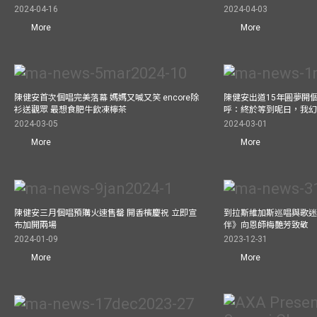
2024-04-16
2024-04-03
More
More
陳健安首次個唱完美落幕 媽媽又喊又笑 encore除
陳健安出道15年圓夢開個
衫送觀眾 最想食肥牛飲凍檸茶
呼：終於等到呢日，我
2024-03-05
2024-03-01
More
More
陳健安三月個唱預購火速售罄 開香檳慶祝 立即宣
到拉斯維加斯巡唱與歌迷
布加開兩場
伴》向恩師梅艷芳致敬
2024-01-09
2023-12-31
More
More