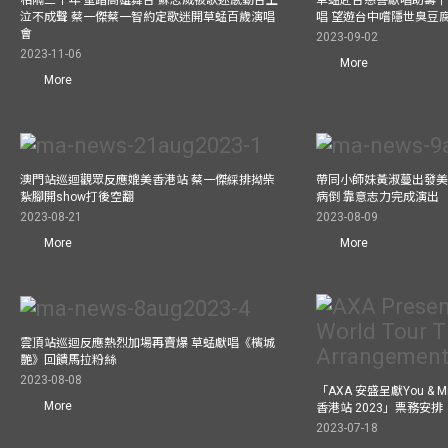
相隔三十年 重踏高雄舞台 蘇志威被歌迷感動台上
草蜢赴台慈善獻唱助籌千
泣不成聲 蔡一傑蔡一智約定歌迷開草蜢百歲演唱
唱 望遊台中嚐隱世臭豆
會
2023-09-02
2023-11-06
More
More
澳門站巡迴觀眾反應媲美香港站 蔡一傑綵排拗柴
帶同小師妹黃淑蔓出發美國
紥腳開show打後空翻
病倒 靠意志力完成演出
2023-08-21
2023-08-09
More
More
雲頂站巡迴反應熱烈加場再賣爆 草蜢獻唱《檳城
艷》回饋馬拉粉絲
2023-08-08
「AXA 安盛呈獻You &
More
香港站 2023」票務安排
2023-07-18