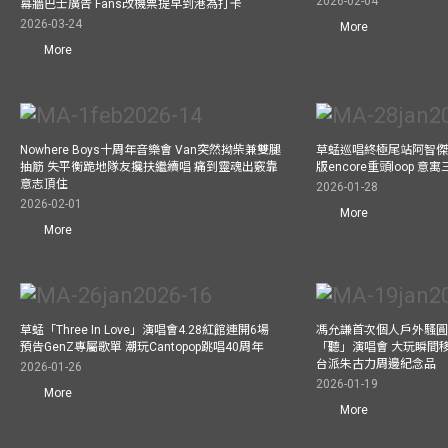
2026-02-04
幕牆巴士廣告 Fans改機票提早到港為打卡
2026-03-24
More
More
Nowhere Boys十周年音樂會 Van突然拗柴兼雙腿
草蜢巡唱終極尾站阿智傑
抽筋 失平衡跪地隊友攙扶繼續唱 痛到靈魂出竅靠
版encore重頭loop 
意志頂住
2026-01-28
2026-02-01
More
More
草蜢「Three In Love」演唱會4.28紅館連開6場
馮允謙首次個人戶外騷圓
預告GenZ專屬歌單 潮玩Cantopop跳唱40周年
「聽」演唱會 大玩瞬間移動
台派朱古力周邊紀念品
2026-01-26
2026-01-19
More
More