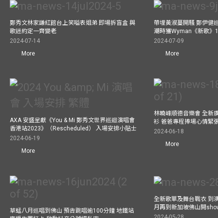
鄭秀文林家謙紅館台上笑嗌表姐弟 即場拆盲盒 與
帶埋黃淑蔓開騷 鄭伊健
歌迷約定一齊變老
潮時獲Wyman《新歌》
2024-07-14
2024-07-09
More
More
林曉峰順德音樂會 全新
AXA 安盛呈獻《You & Mi 鄭秀文世界巡迴演唱會
衫 爸爸專程捧場心情緊
香港站2023》（Rescheduled） 入場安排小貼士
2024-06-18
2024-06-19
More
More
全新歌單及舞台戰衣 到澳
月再到新加坡佛山開show
草蜢八月巡唱到佛山 預告跳唱逾100分鐘 地鐵站
2024-05-28