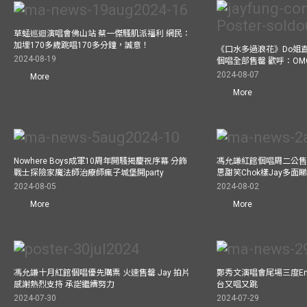
草蜢巡迴演唱會佛山站 蔡一傑騷肌派福利 網民：
加埋170多歲跳唱170多分鐘，誠意！
《口水多過浪花》Do姐
2024-08-19
個唱全部售罄 歡呼：OM
2024-08-07
More
More
Nowhere Boys成軍10周年開騷揭慶祝序幕 分飾
馮允謙紅館個唱周二公售
戰士探險家魔法師治療師瘋子城堡開party
思甜笑Chok樣Jay多面
2024-08-05
2024-08-02
More
More
馮允謙十月紅館個唱優先購票 火速售罄 Jay 拍片
鄭秀文演唱會尾場三度Enco
感謝熱烈支持 承諾繼續努力
台又唱又跳
2024-07-30
2024-07-29