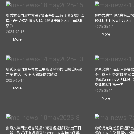
鄭秀文澳門演唱會第5場 王丹妮苦練《壞女孩》合
鄭秀文澳門演唱會第四場
唱 西安女歌迷廣東話唱《終身美麗》Sammi感動
歌迷掟紅色Bra上台 Sa
落淚
2025-05-17
2025-05-18
More
More
鄭秀文澳門演唱會第三場嘉賓林愷鈴 自彈自唱騷
鄭秀文澳門站加唱專屬
才華 向天下所有母親節快樂致敬
不可取替》答謝粉絲 第二
珍藏Sammi CD「自肥」
2025-05-14
為偶像獻出第一次
More
2025-05-11
More
鄭秀文澳門演唱會開鑼，驚喜處處精彩演出耳目
寵粉馮允謙感恩個唱衝出香
一新一致好評 首場嘉賓胡定欣二人激動合唱 與
福利人人有份 限量VIP票