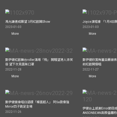
馮允謙達成願望 3月紅館閧Show
Joyce演唱會 「1月4日
2023-01-03
2023-01-03
More
More
鄭伊健紅館舞台roller滿場「飛」 開騷望港人添笑
鄭伊健欣賞夠薑自薦做表演嘉
容 望下次見面無口罩
前紅館開個唱
2022-11-28
2022-11-27
More
More
鄭伊健變身唱日語版「幪面超人」 阿Sa劉偉強
Mirror四子跳足全場
伊健台上感謝Error節目成
2022-11-26
ANSONBEAN高顏值麵