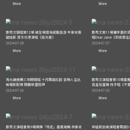
More
More
鄭秀文個唱第12場 被全場燈海感動落淚 岑寧兒衝
鄭秀文第11場獲李嘉欣
破陰影 首次在港演唱《追光者》
唱Dear Jane《到底
2024-07-28
2024-07-27
More
More
馮允謙連續三年開個唱 十月再踏紅館 音樂人生比
鄭秀文演唱會第10場嘉賓J
喻電影配樂 開展新里程碑
盲盒扭蛋機 拖手唱《不
2024-07-26
2024-07-25
More
More
鄭秀文演唱會第9場網傳「待定」嘉賓揭曉 林峯收
草蜢新加坡演唱會兩度Enc