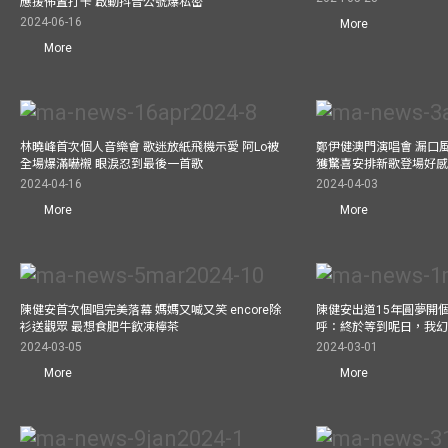
應援佈置打卡 啟動抖音公號爆私密
2024-06-16
More
More
林曉峰首次個人音樂會 歌迷放紙飛機示愛 阿Lo被
鄭伊健澳門演唱會 漏口
全場爆滿嚇襯 眼淚忍到最後一首歌
獲驚喜安排新歌登場好感
2024-04-16
2024-04-03
More
More
陳健安首次個唱完美落幕 媽媽又喊又笑 encore除
陳健安出道15年圓夢開個
衫送觀眾 最想食肥牛飲凍檸茶
呼：終於等到呢日，我
2024-03-05
2024-03-01
More
More