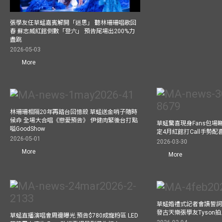
張學友任草蜢嘉賓解開「迷思」 聽林珊珊唱歌回
春 蘇志威紅館倒數「登六」 預告尾場出200%力
盡跳
2026-05-03
More
林珊珊相隔20年再踏台回憶殺 草蜢送金哨子隨時
候命 全場大合唱《戀愛預告》 伊健肉緊後台打點
草蜢驚喜現身Fans包場睇演
嗌GoodShow
定4月紅館打Call手勢配喜
2026-05-01
2026-03-30
More
More
草蜢婚禮式記者會讀誓詞
發古天樂張學友Tyson
草蜢直播演唱會周邊曝光 預告$780成寵粉區 LED