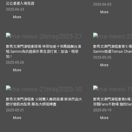
公公婆婆入場見證
2025-06-03
2025-06-23
More
More
鄭秀文澳門演唱會尾場 林保怡逾十年再踏舞台演
鄭秀文澳門演唱會第七場
唱 Sammi為抗癌吳忻熹含淚打氣：加油，唔使
Sammi勁愛Tomas C
怕！
2025-05-25
2025-05-26
More
More
鄭秀文澳門演唱會 火辣雙人舞掀高潮 蔡浩然由大
鄭秀文澳門演唱會第6場
肥仔變肌肉型男 願為大師姐搏盡
完騷Fans不散場 寵粉S
2025-05-21
2025-05-19
More
More