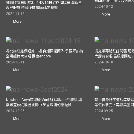
賓Ian哄動全場 Jay透
鄧麗欣宣布明年3月14及15日紅館演唱會 海報呈
2024-10-12
現舒服感 鏡頭後腰痛book定脊醫
2024-11-15
More
More
馮允謙紅館個唱第二場 自爆因衛蘭入行 觀眾熱情
馮允謙再踏紅館開騷 配戴2
全場起舞大合唱 兩度encore
大露背合唱 星級樂團逾3
2024-10-11
2024-10-10
More
More
Nowhere Boys首場騷 Van除衫與Nate鬥腹肌 與
蔡一傑身體不適缺席草蜢
觀眾互放紙飛機被擲中 笑言浪漫幻想破滅
等佢休養完，再嚟美國
2024-10-05
2024-09-25
More
More