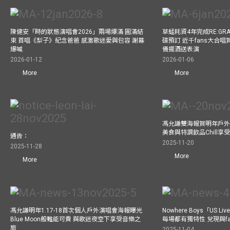
陳健安「時的狀態演唱會2026」兩場爆滿 圓滿結
草蜢耗資4年完成RE:GRA
束 首唱《梨子》紀念爸爸 感激歌迷愛與包容 謝幕
碟預訂 近千fans大合
爆喊
儀擺酒送表演
2026-01-12
2026-01-06
More
More
馮允謙雙海報賀明年戶外騷
美食與特調飲品Chill享
通告：
2025-11-20
2025-11-28
More
More
馮允謙明年1.17-18首次個人戶外演唱會海報曝光
Nowhere Boys「US
Blue Moon般難能可貴 與歌迷夜空下享受音樂之
每場都有獨特性 兌現與f
旅
2025-11-04