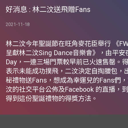
好消息 : 林二汶送飛贈Fans
2021-11-18
林二汶今年聖誕節在旺角麥花臣舉行 《F
呈獻林二汶Sing Dance音樂會》，由平安夜
Day，一連三場門票較早前已火速售罄。得
表示未能成功撲飛，二汶決定自掏腰包，
秘禮物送Fans，想成為幸運兒的Fans們
汶的社交平台公佈及Facebook 的直播，
得到這份聖誕禮物的得獎方法。