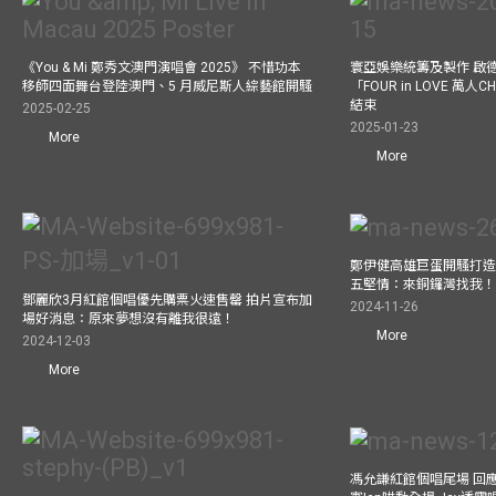
《You & Mi 鄭秀文澳門演唱會 2025》 不惜功本
寰亞娛樂統籌及製作 啟
移師四面舞台登陸澳門、5 月威尼斯人綜藝館開騷
「FOUR in LOVE 萬人CH
結束
2025-02-25
2025-01-23
More
More
鄭伊健高雄巨蛋開騷打造
五堅情：來銅鑼灣找我
鄧麗欣3月紅館個唱優先購票火速售罄 拍片宣布加
2024-11-26
場好消息：原來夢想沒有離我很遠！
More
2024-12-03
More
馮允謙紅館個唱尾場 回