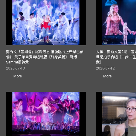
鄭秀文「答謝會」尾場感恩 灑淚唱《上帝早已預
大癲！鄭秀文第2場「答
備》 黃子華自彈自唱新版《終身美麗》 冧爆
世紀拖手合唱《一步一
Sammi最矜貴
我》
2026-07-13
2026-07-12
More
More