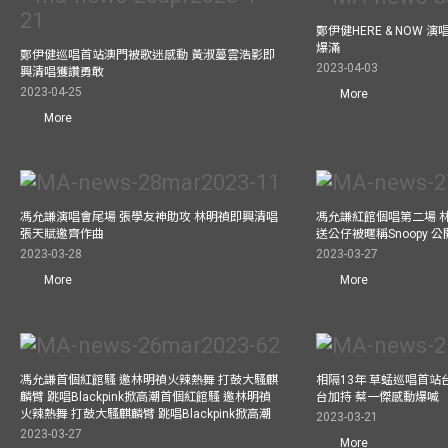
鄭伊健HERE & NOW 
爆滿
鄭伊健巡唱首站澳門被歌迷感動 黃淑蔓雲浩影即
2023-04-03
興清唱獲讚勇敢
2023-04-25
More
More
馮允謙演唱會尾場 張學友神助攻 林明禎即興清唱
馮允謙紅館個唱第二場 
張天賦邀齊作曲
送公仔被暱稱Snoopy 
2023-03-28
2023-03-27
More
More
馮允謙首個紅館騷 邀林明禎火辣熱舞 打鼓大騷麒
相隔13年 草蜢巡唱首站
麟臂 跳唱Blackpink掀高潮首個紅館騷 邀林明禎
台加持 蔡一傑感動爆喊
火辣熱舞 打鼓大騷麒麟臂 跳唱Blackpink掀高潮
2023-03-21
2023-03-27
More