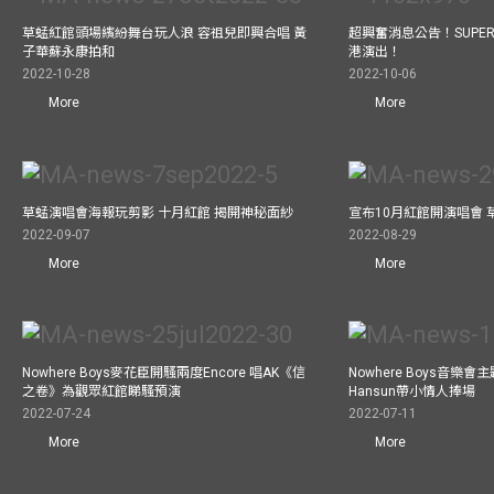
草蜢紅館頭場繽紛舞台玩人浪 容祖兒即興合唱 黃
超興奮消息公告！SUPER 
子華蘇永康拍和
港演出！
2022-10-28
2022-10-06
More
More
草蜢演唱會海報玩剪影 十月紅館 揭開神秘面紗
宣布10月紅館開演唱會
2022-09-07
2022-08-29
More
More
Nowhere Boys麥花臣開騷兩度Encore 唱AK《信
Nowhere Boys音樂
之卷》為觀眾紅館睇騷預演
Hansun帶小情人捧場
2022-07-24
2022-07-11
More
More