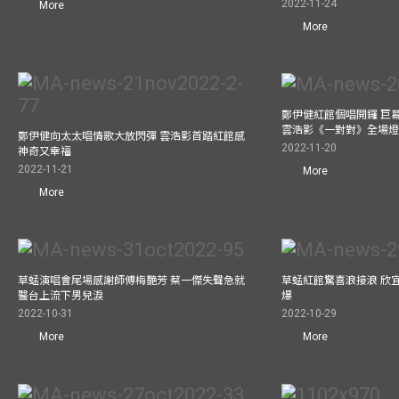
2022-11-24
More
More
鄭伊健紅館個唱開鑼 巨
雲浩影《一對對》全場
鄭伊健向太太唱情歌大放閃彈 雲浩影首踏紅館感
2022-11-20
神奇又幸福
2022-11-21
More
More
草蜢演唱會尾場感謝師傅梅艷芳 蔡一傑失聲急就
草蜢紅館驚喜浪接浪 欣宜
醫台上流下男兒淚
爆
2022-10-31
2022-10-29
More
More