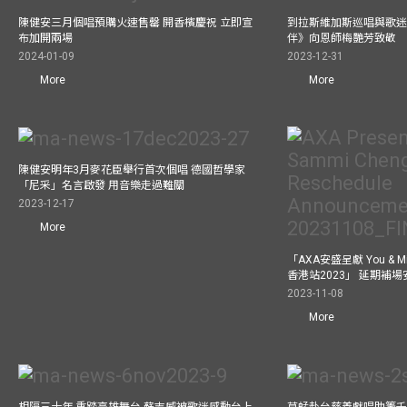
陳健安三月個唱預購火速售罄 開香檳慶祝 立即宣
到拉斯維加斯巡唱與歌迷
布加開兩場
伴》向恩師梅艷芳致敬
2024-01-09
2023-12-31
More
More
陳健安明年3月麥花臣舉行首次個唱 德國哲學家
「尼采」名言啟發 用音樂走過難關
2023-12-17
More
「AXA安盛呈獻 You &
香港站2023」 延期補
2023-11-08
More