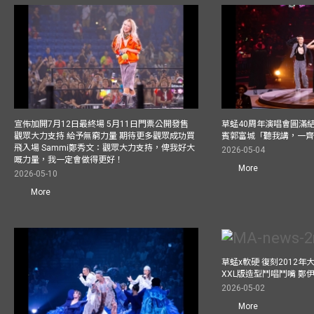
宣佈加開7月12日最終場 5月11日門票公開發售
草蜢40周年演唱會圓滿結束F
觀眾大力支持 給予無窮力量 期待更多觀眾成功買
賓郭富城「聽我講，一
飛入場 Sammi鄭秀文：觀眾大力支持，俾我好大
2026-05-04
嘅力量，我一定會做得更好！
More
2026-05-10
More
草蜢x軟硬 復刻2012
XXL版造型鬥唱鬥嘴 鄭
2026-05-02
More