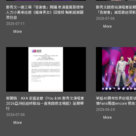
鄭秀文一連三場「答謝會」開鑼 表演嘉賓劉德華
鄭秀文啟德站演唱會延期
人力小黃車巡遊《瘦身男女》回憶殺 鞠躬感謝觀
「答謝會」減低歌迷受
眾包容
2026-07-06
2026-07-11
More
More
新聞稿︰AXA 安盛呈獻《You & Mi 鄭秀文演唱會
草蜢40周年世界巡唱首
2026亞洲巡迴終點站－香港啟德主場館》延期舉
情Fans兩度encore
行
2026-06-24
2026-07-06
More
More