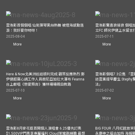
雲浩影首個個唱 仙氣彈琴黑絲熱舞 被燈海感動落
雲浩影驚喜浪接浪 個唱
淚：我好愛你哋呀！
立FC 師兄伊健上水留言
2025-08-04
2025-07-11
More
More
Here & Now北美洲巡迴順利完成 觀眾反應熱烈 鄭
雲浩影個唱7.3公售 「
伊健超窩心請工作人員遊尼亞加拉大瀑布 Feanna
迷雲黨提早慶生 Step
台上獻唱《戀愛預告》獲林珊珊親自教路
法」
2025-07-10
2025-07-02
More
More
雲浩影8月麥花臣首開個人演唱會 6.25優先訂票
BIG FOUR 八月紅館放笑彈
$1,500VIP門票享專屬福利 Cloud笨豬跳練膽 最想
永康神之組合加持 海報