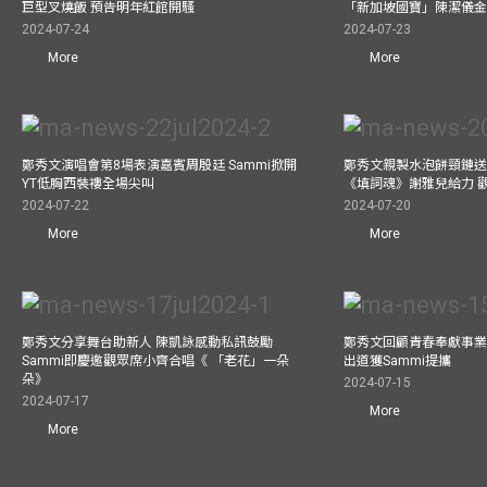
巨型叉燒飯 預告明年紅館開騷
「新加坡國寶」陳潔儀
2024-07-24
2024-07-23
More
More
鄭秀文演唱會第8場表演嘉賓周殷廷 Sammi掀開
鄭秀文親製水泡餅頸鏈送
YT低胸西裝褸全場尖叫
《填詞魂》謝雅兒給力 
2024-07-22
2024-07-20
More
More
鄭秀文分享舞台助新人 陳凱詠感動私訊鼓勵
鄭秀文回顧青春奉獻事業
Sammi即慶邀觀眾席小齊合唱《 「老花」一朵
出道獲Sammi提攜
朵》
2024-07-15
2024-07-17
More
More