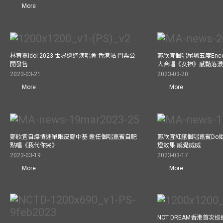
More
林宥嘉idol 2023 世界巡迴演唱會 香港站 門票公
鄭欣宜個唱尾場五度Enc
開發售
大合唱《女神》感動落
2023-03-21
2023-03-20
More
More
鄭欣宜自爆情迷單眼皮鄭中基 邀任個唱嘉賓自肥
鄭欣宜紅館個唱嘉賓Do
點唱《我代你哭》
燈效果 感覺威威
2023-03-19
2023-03-17
More
More
NCT DREAM香港首次