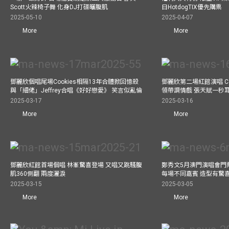
Scott火辣椅子舞 化身DJ打碟曬腹肌
日HotdogTIX優先購票
2025-05-10
2025-04-07
More
More
鄧麗欣個唱尾場Cookies相隔13年合體掀回憶殺
鄧麗欣第二場紅館演唱 Co
與「細佬」Jeffrey合唱《好好戀愛》 笑言似亂倫
領帶調情戲 張天賦一秒
2025-03-17
2025-03-16
More
More
鄧麗欣紅館首場個唱 林峯驚喜登場 又唱又跳騷腹
鄭秀文5月澳門演唱會門票
肌360側翻 兩度灑淚
每場不同嘉賓 造型有驚
2025-03-15
2025-03-05
More
More