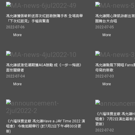
馮允謙獲張敬軒送首次紅館歌酬購手表 全場高舉
馮允謙開心陳凱詠獻出第一次
「下次紅館見」手幅搞驚喜
圍舞台大合唱
2022-07-06
2022-07-05
More
More
馮允謙感激低潮期獲AGA鼓勵 成《一步一悔過》
馮允謙颱風下開唱 Fan
面世關鍵者
母寫的新歌
2022-07-04
2022-07-03
More
More
《六福珠寶呈獻 馮允謙Have 
唱會》 7月2日演出最新
《六福珠寶呈獻 馮允謙Have a JAY Time 2022 演
更新）
唱會》 今晚如期舉行 (於7月2日下午4時30分更
2022-07-02
新)