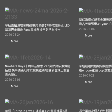
草蜢婚禮式記者會讀誓詞
發古天樂張學友Tyson
草蜢直播演唱會周邊曝光 預告$780成寵粉區 LED
2026-02-04
幕牆巴士廣告 Fans改機票提早到港為打卡
2026-03-24
More
More
Nowhere Boys十周年音樂會 Van突然拗柴兼雙腿
草蜢巡唱終極尾站阿智傑
抽筋 失平衡跪地隊友攙扶繼續唱 痛到靈魂出竅靠
版encore重頭loop 
意志頂住
2026-01-28
2026-02-01
More
More
草蜢「Three In Love」演唱會4.28紅館連開6場
馮允謙首次個人戶外騷圓