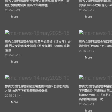
鄭秀文澳門演唱會 火辣雙人舞掀高潮 蔡浩然由大
鄭秀文澳門演唱會第6場
肥仔變肌肉型男 願為大師姐搏盡
完騷Fans不散場 寵粉S
2025-05-21
2025-05-19
More
More
鄭秀文澳門演唱會第5場 王丹妮苦練《壞女孩》合
鄭秀文澳門演唱會第四場
唱 西安女歌迷廣東話唱《終身美麗》Sammi感動
歌迷掟紅色Bra上台 Sa
落淚
2025-05-17
2025-05-18
More
More
鄭秀文澳門演唱會第三場嘉賓林愷鈴 自彈自唱騷
鄭秀文澳門站加唱專屬
才華 向天下所有母親節快樂致敬
不可取替》答謝粉絲 第二
珍藏Sammi CD「自肥」
2025-05-14
為偶像獻出第一次
More
2025-05-11
More