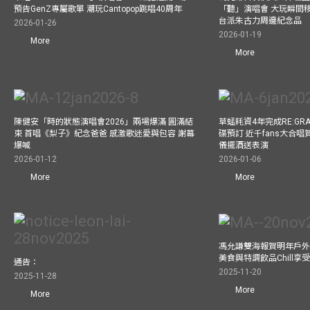
預告GenZ專屬歌單 潮玩Cantopop跳唱40周年
「聽」演唱會 大玩瞬間移動
台派朱古力周邊紀念品
2026-01-26
2026-01-19
More
More
陳健安「時的狀態演唱會2026」兩場爆滿 圓滿結
草蜢耗資4年完成RE:GRA
束 首唱《梨子》紀念爸爸 感激歌迷愛與包容 謝幕
碟預訂 近千fans大合
爆喊
儀擺酒送表演
2026-01-12
2026-01-06
More
More
馮允謙雙海報賀明年戶外騷
美食與特調飲品Chill享
通告：
2025-11-20
2025-11-28
More
More