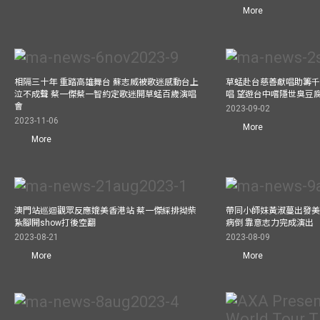
More
相隔三十年 重踏高雄舞台 蘇志威被歌迷感動台上
草蜢赴台慈善獻唱助籌千
泣不成聲 蔡一傑蔡一智約定歌迷開草蜢百歲演唱
唱 望遊台中嚐隱世臭豆
會
2023-09-02
2023-11-06
More
More
澳門站巡迴觀眾反應媲美香港站 蔡一傑綵排拗柴
帶同小師妹黃淑蔓出發美國
紥腳開show打後空翻
病倒 靠意志力完成演出
2023-08-21
2023-08-09
More
More