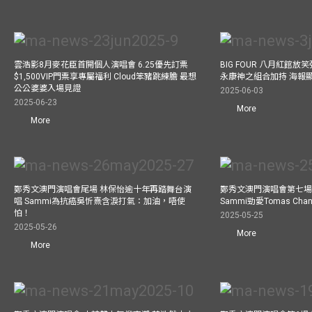
雲浩影8月麥花臣首開個人演唱會 6.25優先訂票
BIG FOUR 八月紅館放笑彈
$1,500VIP門票享專屬福利 Cloud笨豬跳練膽 最想
永康神之組合加持 海報
公公婆婆入場見證
2025-06-03
2025-06-23
More
More
鄭秀文澳門演唱會尾場 林保怡逾十年再踏舞台演
鄭秀文澳門演唱會第七場
唱 Sammi為抗癌吳忻熹含淚打氣：加油，唔使
Sammi勁愛Tomas C
怕！
2025-05-25
2025-05-26
More
More