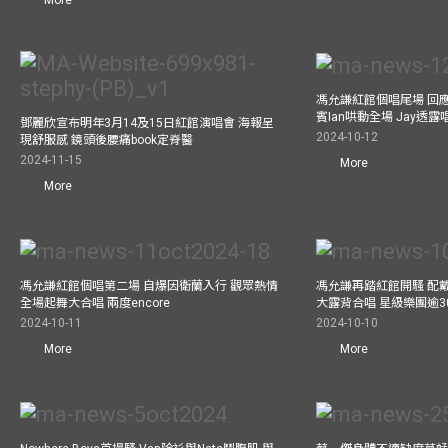
More
馮允謙紅館個唱尾場 回
賓Ian哄動全場 Jay透
鄧麗欣宣布明年3月14及15日紅館演唱會 海報呈
2024-10-12
現舒服感 鏡頭後腰痛book定脊醫
2024-11-15
More
More
馮允謙紅館個唱第二場 自爆因衛蘭入行 觀眾熱情
馮允謙再踏紅館開騷 配戴2
全場起舞大合唱 兩度encore
大露背合唱 星級樂團逾3
2024-10-11
2024-10-10
More
More