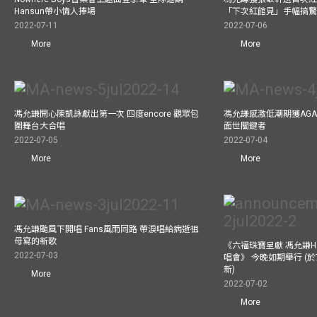
Hansun帶小情人捧場
「下次紅館見」手幅搞
2022-07-11
2022-07-06
More
More
馮允謙開心陳凱詠獻出第一次 四度encore 觀眾包
馮允謙感激低潮期獲AG
圍舞台大合唱
面世關鍵者
2022-07-05
2022-07-04
More
More
馮允謙颱風下開唱 Fans風雨同路 帶淚唱給病逝祖
母寫的新歌
《六福珠寶呈獻 馮允謙Have 
2022-07-03
唱會》 今晚如期舉行 (於
新)
More
2022-07-02
More