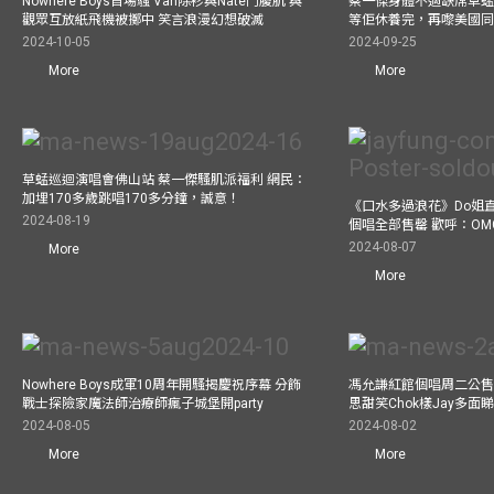
Nowhere Boys首場騷 Van除衫與Nate鬥腹肌 與
蔡一傑身體不適缺席草蜢
觀眾互放紙飛機被擲中 笑言浪漫幻想破滅
等佢休養完，再嚟美國
2024-10-05
2024-09-25
More
More
草蜢巡迴演唱會佛山站 蔡一傑騷肌派福利 網民：
加埋170多歲跳唱170多分鐘，誠意！
《口水多過浪花》Do姐
2024-08-19
個唱全部售罄 歡呼：OM
2024-08-07
More
More
Nowhere Boys成軍10周年開騷揭慶祝序幕 分飾
馮允謙紅館個唱周二公售
戰士探險家魔法師治療師瘋子城堡開party
思甜笑Chok樣Jay多面
2024-08-05
2024-08-02
More
More