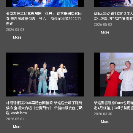
張學友任草蜢嘉賓解開「迷思」 聽林珊珊唱歌回
草蜢x軟硬 復刻2012
春 蘇志威紅館倒數「登六」 預告尾場出200%力
XXL版造型鬥唱鬥嘴 鄭
盡跳
2026-05-02
2026-05-03
More
More
林珊珊相隔20年再踏台回憶殺 草蜢送金哨子隨時
草蜢驚喜現身Fans包場睇演
候命 全場大合唱《戀愛預告》 伊健肉緊後台打點
定4月紅館打Call手勢配喜
嗌GoodShow
2026-03-30
2026-05-01
More
More