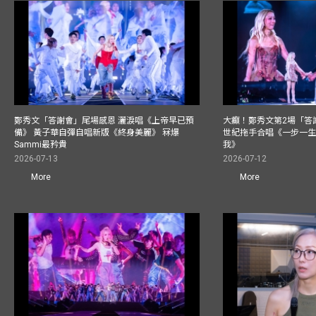
鄭秀文「答謝會」尾場感恩 灑淚唱《上帝早已預
大癲！鄭秀文第2場「答
備》 黃子華自彈自唱新版《終身美麗》 冧爆
世紀拖手合唱《一步一
Sammi最矜貴
我》
2026-07-13
2026-07-12
More
More