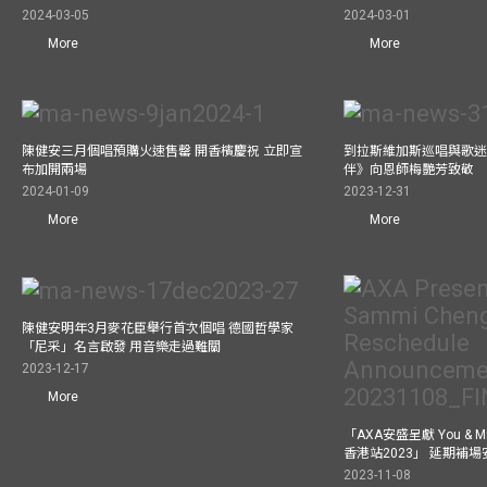
2024-03-05
2024-03-01
More
More
陳健安三月個唱預購火速售罄 開香檳慶祝 立即宣
到拉斯維加斯巡唱與歌迷
布加開兩場
伴》向恩師梅艷芳致敬
2024-01-09
2023-12-31
More
More
陳健安明年3月麥花臣舉行首次個唱 德國哲學家
「尼采」名言啟發 用音樂走過難關
2023-12-17
More
「AXA安盛呈獻 You &
香港站2023」 延期補
2023-11-08