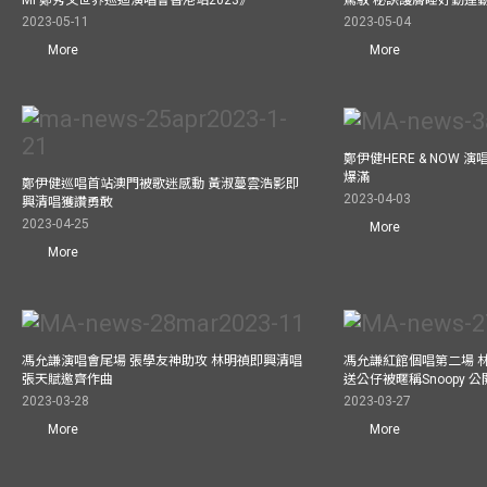
Mi 鄭秀文世界巡迴演唱會香港站2023》
駕馭 秘訣護膚睡好勤運
2023-05-11
2023-05-04
More
More
鄭伊健HERE & NOW 
爆滿
鄭伊健巡唱首站澳門被歌迷感動 黃淑蔓雲浩影即
2023-04-03
興清唱獲讚勇敢
2023-04-25
More
More
馮允謙演唱會尾場 張學友神助攻 林明禎即興清唱
馮允謙紅館個唱第二場 
張天賦邀齊作曲
送公仔被暱稱Snoopy 
2023-03-28
2023-03-27
More
More