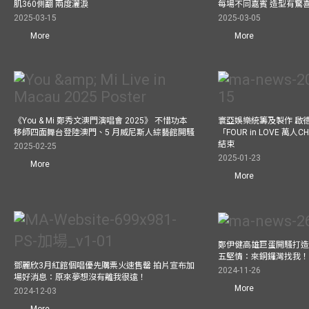
肌360側翻 兩度灑淚
每場不同嘉賓 造型有驚
2025-03-15
2025-03-05
More
More
《You & Mi 鄭秀文澳門演唱會 2025》 不惜功本
寰亞娛樂統籌及製作 啟
移師四面舞台登陸澳門、5 月威尼斯人綜藝館開騷
「FOUR in LOVE 萬人CH
結束
2025-02-25
2025-01-23
More
More
鄭伊健高雄巨蛋開騷打造
五堅情：來銅鑼灣找我
鄧麗欣3月紅館個唱優先購票火速售罄 拍片宣布加
2024-11-26
場好消息：原來夢想沒有離我很遠！
More
2024-12-03