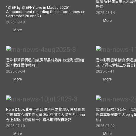
熠熠 安仔生日萬人大合
熱血
“STEP by STEPHY Live in Macau 2025”
Announcement regarding the performances on
2025-08-14
September 20 and 21
More
2025-09-19
More
雲浩影首個個唱 仙氣彈琴黑絲熱舞 被燈海感動落
雲浩影驚喜浪接浪 個唱
淚：我好愛你哋呀！
立FC 師兄伊健上水留言
2025-08-04
2025-07-11
More
More
Here & Now北美洲巡迴順利完成 觀眾反應熱烈 鄭
雲浩影個唱7.3公售 「
伊健超窩心請工作人員遊尼亞加拉大瀑布 Feanna
迷雲黨提早慶生 Step
台上獻唱《戀愛預告》獲林珊珊親自教路
法」
2025-07-10
2025-07-02
More
More