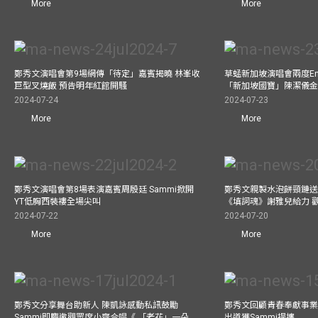
More
More
鄭秀文演唱會第9場網傳「待定」嘉賓揭曉 林峯收
草蜢新加坡演唱會兩度Enc
巨型叉燒飯 預告明年紅館開騷
「新加坡國寶」陳潔儀
2024-07-24
2024-07-23
More
More
鄭秀文演唱會第8場表演嘉賓周殷廷 Sammi掀開
鄭秀文親製水泡餅頸鏈送
YT低胸西裝褸全場尖叫
《填詞魂》謝雅兒給力 
2024-07-22
2024-07-20
More
More
鄭秀文分享舞台助新人 陳凱詠感動私訊鼓勵
鄭秀文回顧青春奉獻事業
Sammi即慶邀觀眾席小齊合唱《 「老花」一朵
出道獲Sammi提攜