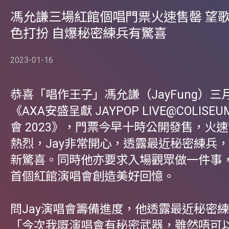
馮允謙三場紅館個唱門票火速售罄 望
色打扮 自爆秘密練兵有驚喜
2023-01-16
恭喜「唱作王子」馮允謙（JayFung）
《AXA安盛呈獻 JAYPOP LIVE@COLIS
會 2023》，門票今早十時公開發售，火
熱烈，Jay非常開心，透露最近秘密練兵
新驚喜。同時他亦要求入場觀眾做一件事
首個紅館演唱會創造美好回憶。
問Jay演唱會籌備進度，他透露最近秘密
「今次我嘅演唱會有秘密武器，雖然唔可