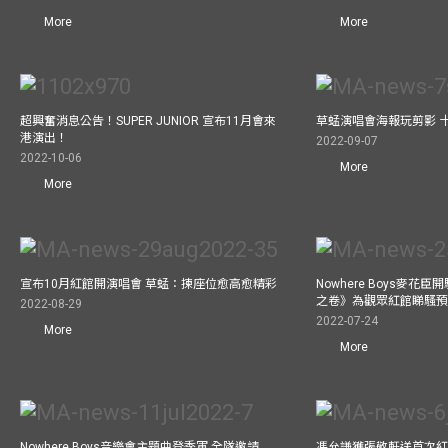
More
More
超興奮消息公告！SUPER JUNIOR 宣布11月會來
草蜢演唱會海報玩剪影 
港演出！
2022-09-07
2022-10-06
More
More
宣布10月紅館開演唱會 草蜢：揀座位愈高愈精彩
Nowhere Boys麥花臣
之卷》為觀眾紅館睇騷
2022-08-29
2022-07-24
More
More
Nowhere Boys音樂會主題曲登季軍 全隊邀請
馮允謙獲張敬軒送首次紅