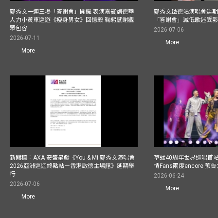
鄭秀文一連三場「答謝會」開鑼 表演嘉賓劉德華
鄭秀文啟德站演唱會延期
人力小黃車巡遊《瘦身男女》回憶殺 鞠躬感謝觀
「答謝會」減低歌迷受
眾包容
2026-07-06
2026-07-11
More
More
新聞稿︰AXA 安盛呈獻《You & Mi 鄭秀文演唱會
草蜢40周年世界巡唱首
2026亞洲巡迴終點站－香港啟德主場館》延期舉
情Fans兩度encore
行
2026-06-24
2026-07-06
More
More