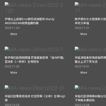
伊健台上感謝Error節目成減壓劑 Mandy
鄭伊健向太太唱情歌大放
ANSONBEAN高顏值麵粉團
神奇又幸福
2022-11-24
2022-11-21
More
More
鄭伊健紅館個唱開鑼 巨幕震撼登場 「謎肉杯麵」
草蜢演唱會尾場感謝師傅
雲浩影《一對對》全場燈海
醫台上流下男兒淚
2022-11-20
2022-10-31
More
More
草蜢紅館驚喜浪接浪 欣宜即興《女神》全場High
草蜢紅館頭場繽紛舞台玩
爆
子華蘇永康拍和
2022-10-29
2022-10-28