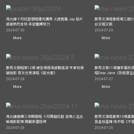
馮允謙十月紅館個唱優先購票 火速售罄 Jay 拍片
鄭秀文演唱會尾場三度Enco
感謝熱烈支持 承諾繼續努力
台又唱又跳
2024-07-30
2024-07-29
More
More
鄭秀文個唱第12場 被全場燈海感動落淚 岑寧兒衝
鄭秀文第11場獲李嘉欣
破陰影 首次在港演唱《追光者》
唱Dear Jane《到底
2024-07-28
2024-07-27
More
More
馮允謙連續三年開個唱 十月再踏紅館 音樂人生比
鄭秀文演唱會第10場嘉賓J
喻電影配樂 開展新里程碑
盲盒扭蛋機 拖手唱《不
2024-07-26
2024-07-25