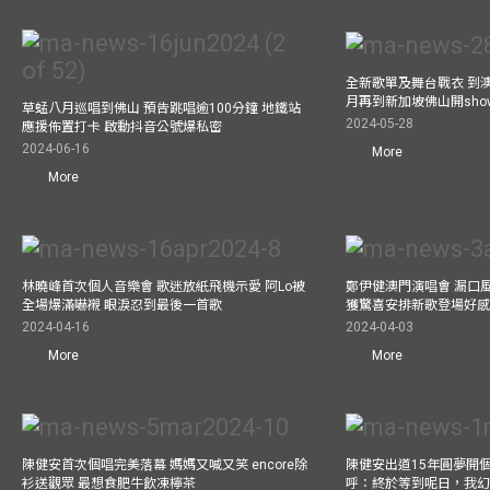
全新歌單及舞台戰衣 到澳
月再到新加坡佛山開show
草蜢八月巡唱到佛山 預告跳唱逾100分鐘 地鐵站
2024-05-28
應援佈置打卡 啟動抖音公號爆私密
2024-06-16
More
More
林曉峰首次個人音樂會 歌迷放紙飛機示愛 阿Lo被
鄭伊健澳門演唱會 漏口
全場爆滿嚇襯 眼淚忍到最後一首歌
獲驚喜安排新歌登場好感
2024-04-16
2024-04-03
More
More
陳健安首次個唱完美落幕 媽媽又喊又笑 encore除
陳健安出道15年圓夢開個
衫送觀眾 最想食肥牛飲凍檸茶
呼：終於等到呢日，我