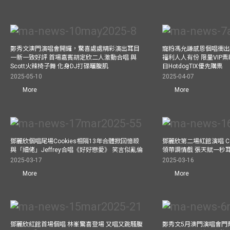
鄭秀文澳門演唱會開鑼，驚喜處處精彩演出耳目
寵粉馮允謙感恩個唱衝出香
一新一致好評 首場嘉賓胡定欣二人激動合唱 與
福利人人有份 限量VIP票
Scott火辣椅子舞 化身DJ打碟曬腹肌
日HotdogTIX優先購票
2025-05-10
2025-04-07
More
More
鄧麗欣個唱尾場Cookies相隔13年合體掀回憶殺
鄧麗欣第二場紅館演唱 Co
與「細佬」Jeffrey合唱《好好戀愛》 笑言似亂倫
領帶調情戲 張天賦一秒
2025-03-17
2025-03-16
More
More
鄧麗欣紅館首場個唱 林峯驚喜登場 又唱又跳騷腹
鄭秀文5月澳門演唱會門票