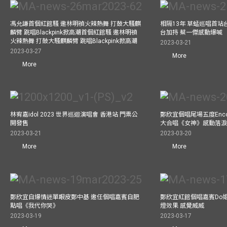
馮允謙首個紅館騷 邀林明禎火辣熱舞 打鼓大騷麒
相隔13年 草蜢巡唱首站
麟臂 跳唱Blackpink掀高潮首個紅館騷 邀林明禎
台加持 蔡一傑感動爆喊
火辣熱舞 打鼓大騷麒麟臂 跳唱Blackpink掀高潮
2023-03-21
2023-03-27
More
More
林宥嘉idol 2023 世界巡迴演唱會 香港站 門票公
鄭欣宜個唱尾場五度Enc
開發售
大合唱《女神》感動落
2023-03-21
2023-03-20
More
More
鄭欣宜自爆情迷單眼皮鄭中基 邀任個唱嘉賓自肥
鄭欣宜紅館個唱嘉賓Do
點唱《我代你哭》
燈效果 感覺威威
2023-03-19
2023-03-17