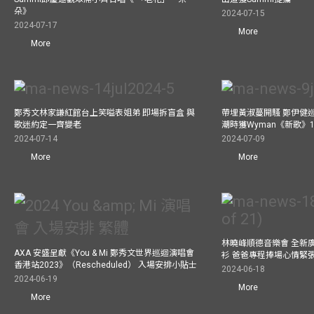
朵》
2024-07-15
2024-07-17
More
More
鄭秀文林家謙紅館台上笑嗌表姐弟 即場拆盲盒 與
帶埋黃淑蔓開騷 鄭伊健
歌迷約定一齊變老
潮時獲Wyman《新歌》
2024-07-14
2024-07-09
More
More
林曉峰順德音樂會 全新
AXA 安盛呈獻《You & Mi 鄭秀文世界巡迴演唱會
衫 爸爸專程捧場心情緊
香港站2023》（Rescheduled） 入場安排小貼士
2024-06-18
2024-06-19
More
More