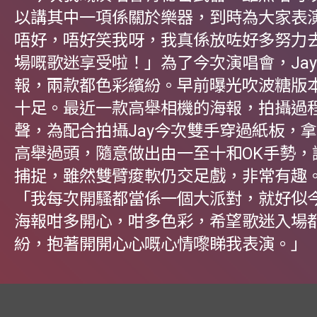
以講其中一項係關於樂器，到時為大家表
唔好，唔好笑我呀，我真係放咗好多努力
場嘅歌迷享受啦！」為了今次演唱會，Ja
報，兩款都色彩繽紛。早前曝光吹波糖版
十足。最近一款高舉相機的海報，拍攝過
聲，為配合拍攝Jay今次雙手穿過紙板，
高舉過頭，隨意做出由一至十和OK手勢，
捕捉，雖然雙臂痠軟仍交足戲，非常有趣。
「我每次開騷都當係一個大派對，就好似
海報咁多開心，咁多色彩，希望歌迷入場
紛，抱著開開心心嘅心情嚟睇我表演。」