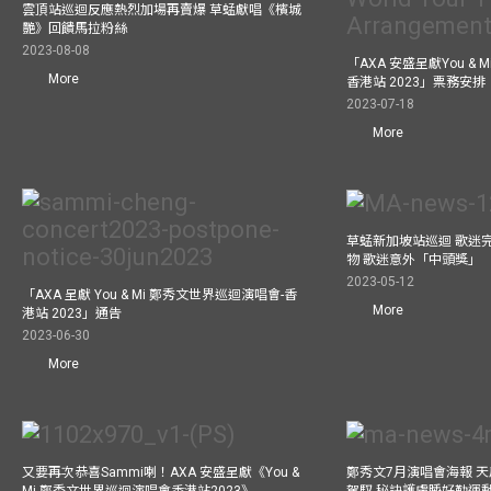
雲頂站巡迴反應熱烈加場再賣爆 草蜢獻唱《檳城
艷》回饋馬拉粉絲
2023-08-08
「AXA 安盛呈獻You &
More
香港站 2023」票務安排
2023-07-18
More
草蜢新加坡站巡迴 歌迷
物 歌迷意外「中頭獎」
2023-05-12
「AXA 呈獻 You & Mi 鄭秀文世界巡迴演唱會-香
More
港站 2023」通告
2023-06-30
More
又要再次恭喜Sammi喇！AXA 安盛呈獻《You &
鄭秀文7月演唱會海報 