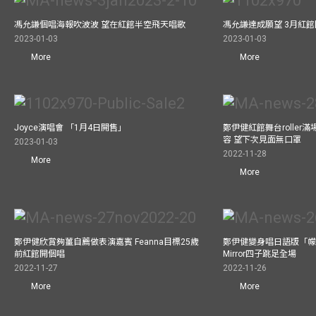
馮允謙個唱海報吹波波 望在紅館半空飛天唱歌
馮允謙達成願望 3月紅館閧
2023-01-03
2023-01-03
More
More
Joyce演唱會 「1月4日開售」
鄭伊健紅館舞台roller
容 望下次見面無口罩
2023-01-03
2022-11-28
More
More
鄭伊健欣賞夠薑自薦做表演嘉賓 Feanna目標25歲
鄭伊健變身唱日語版「幪
前紅館開個唱
Mirror四子跳足全場
2022-11-27
2022-11-26
More
More