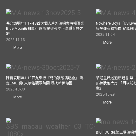
馮允謙明年1.17-18首次個人戶外演唱會海報曝光
Nowhere Boys「US
Blue Moon般難能可貴 與歌迷夜空下享受音樂之
每場都有獨特性 兌現與f
旅
2025-11-04
2025-11-13
More
More
陳健安明年1.10西九舉行「時的狀態演唱會」 踢
草蜢重啟巡迴演唱會 蔡
走EMO 變E人掌控觀眾時間 尋找新伊甸園
熱舞狀態大勇 「同以前
我」
2025-10-30
2025-10-29
More
More
BIG FOUR紅館三場演