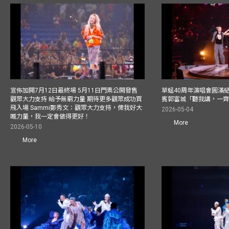
宣佈加開7月12日最終場 5月11日門票公開發售
草蜢40周年演唱會圓滿結束F
觀眾大力支持 給予無窮力量 期待更多觀眾成功買
賓郭富城「聽我講，一
飛入場 Sammi鄭秀文：觀眾大力支持，俾我好大
2026-05-04
嘅力量，我一定會做得更好！
More
2026-05-10
More