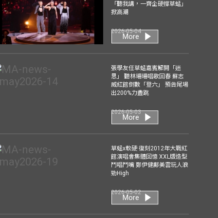
「聽我講，一齊企硬撐草蜢」
掀高潮
2026-05-04
More
張學友任草蜢嘉賓解開「迷
思」 聽林珊珊唱歌回春 蘇志
威紅館倒數「登六」 預告尾場
出200%力盡跳
2026-05-03
More
草蜢x軟硬 復刻2012年大戰紅
館演唱會集體回憶 XXL版造型
鬥唱鬥嘴 鄭伊健鄺美雲玩人浪
勁High
2026-05-02
More