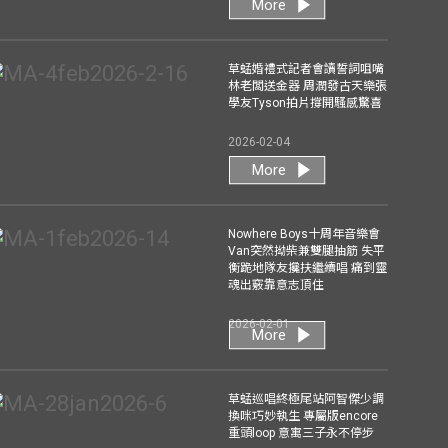
More
草蜢婚禮式記者會讀誓詞咀嘴
林老闆送金器 周潤發古天樂張
學友Tyson拍片撐開騷感驚喜
2026-02-04
More
Nowhere Boys十周年音樂會
Van突然拗柴兼雙腿抽筋 失平
衡跪地隊友攙扶繼續唱 痛到靈
魂出竅靠意志頂住
2026-02-01
More
草蜢巡唱終極尾站阿智傑少調
換咪巧妙執生 專屬版encore
重頭loop 意寓三子永不停步