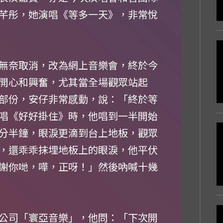
芊彤，她演唱《等多一天》，非常悅
無奈取消，改為網上音樂會，終於今
開心和興奮，尤其當全場觀眾站起
部份，安仔非常感動，說：「終於等
唱《好好掛住》時，他唱到一半開始
分半鐘，眼淚更滴到台上地板，觀眾
，還乖乖抹埋地板上的眼淚，他平伏
謝你哋，嘩，正呀！」然後吶喊十幾
公司「寰亞音樂」，他問：「下次開