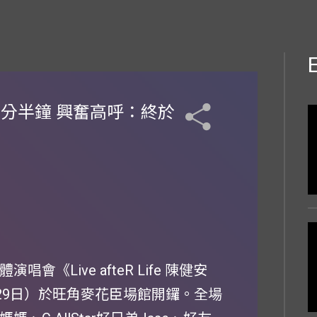
足分半鐘 興奮高呼：終於
《Live afteR Life 陳健安
月29日）於旺角麥花臣場館開鑼。全場