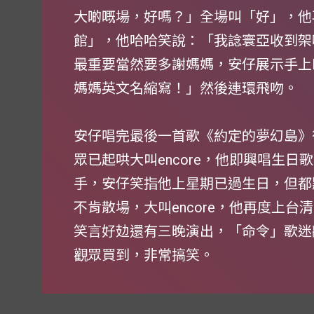
大啲嘅場，好嗎？」全場叫「好」，他
館」，他哈哈笑說：「我諗寰亞收到架
最重要當然要多謝媽媽，安仔展示手上L
媽媽英文名縮寫！」然後連環飛吻。
安仔唱完最後一首歌《約定的夢幻島》
眾已起哄大叫encore，他即興唱生日歌
手，安仔笑指他上星期已過生日，但都
不肯散場，大叫encore，他再度上
笑言好攰還有三晚演出，「命令」歌迷
觀眾買到，非常搞笑。