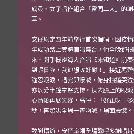
成員、女子唱作組合「雷同二人」的謝
耳。
安仔原定四年前舉行首次個唱，因疫情
年成功踏上實體個唱舞台，他全晚都很
來、開手機燈海大合唱《未知道》前奏
到呢日啦，我幻想咗好耐！」接近尾聲
強忍眼淚，唱完即爆喊，俯身抽搐哭泣
亦以分半鐘掌聲支持。抺去臉上的眼淚
心情後再展笑容，高呼：「好正呀！多
秒，再起哄全場一齊吶喊，場面震憾。
致謝環節，安仔率領全場歡呼多謝唱片