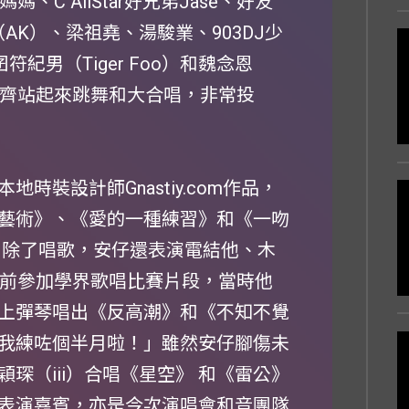
、C AllStar好兄弟Jase、好友
（AK）、梁祖堯、湯駿業、903DJ少
紀男（Tiger Foo）和魏念恩
眾一齊站起來跳舞和大合唱，非常投
裝設計師Gnastiy.com作品，
藝術》、《愛的一種練習》和《一吻
。除了唱歌，安仔還表演電結他、木
年前參加學界歌唱比賽片段，當時他
上彈琴唱出《反高潮》和《不知不覺
我練咗個半月啦！」雖然安仔腳傷未
琛（iii）合唱《星空》 和《雷公》
表演嘉賓，亦是今次演唱會和音團隊