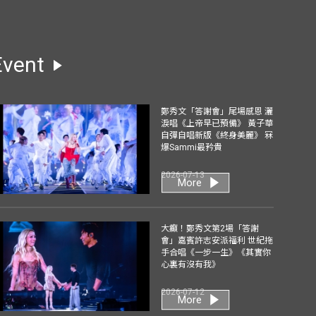
Event
鄭秀文「答謝會」尾場感恩 灑
淚唱《上帝早已預備》 黃子華
自彈自唱新版《終身美麗》 冧
爆Sammi最矜貴
2026-07-13
More
大癲！鄭秀文第2場「答謝
會」嘉賓許志安派福利 世紀拖
手合唱《一步一生》《其實你
心裏有沒有我》
2026-07-12
More