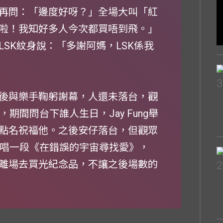
再問：「邊度好呀？」全場大叫「紅
啦！我知好多人今次都買唔到飛。」
SK紋身說：「多謝阿媽，LSK係我
後與樂手鞠躬謝幕，人還未落台，觀
，期間問台下誰人生日，Jay Fung舉
點名祝福他。之後安仔落台，但觀眾
台清唱一段《在錯誤的宇宙尋找愛》，
離場去買光紀念品，不讓之後場數的