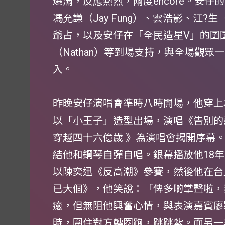
爆滿，反應熱烈，兩度encore。安仔的媽媽
馮允謙（Jay Fung）、雲浩影、江?生
爺占，以及安仔在「全民造星V」的囝囝符
（Nathan）等到場支持，與全場觀
入。
昨晚安仔演唱會準時八時開場，他穿上本地時
以「小王子」造型出場，演唱《告別的
穿越四十六億歲 》為演唱會揭開序幕
結他和鋼琴自彈自唱。銀幕播放他18
以陳奕迅《反高潮》參賽，然後他在台
已大個》，他笑說：「俾多啲掌聲啦，
癒，但無阻他興奮心情，與表演嘉賓廖穎
時，圍住對方轉圈跑，跳跳紮。而另一