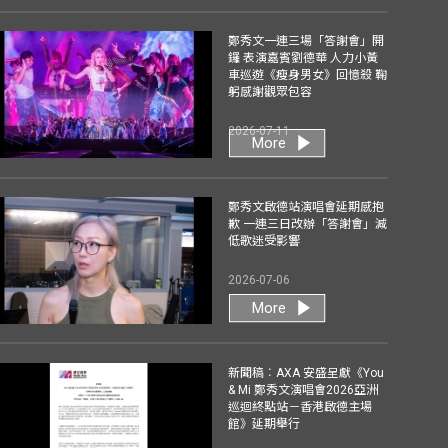
鄭秀文一連三場「答謝會」開
鑼 表演嘉賓劉德華 人力小黃
車巡遊《瘦身男女》回憶殺 鞠
躬感謝觀眾包容
2026-07-11
More
鄭秀文啟德站演唱會延期感抱
歉 一連三日改辦「答謝會」減
低歌迷受影響
2026-07-06
More
新聞稿︰AXA 安盛呈獻《You
& Mi 鄭秀文演唱會2026亞洲
巡迴終點站－香港啟德主場
館》延期舉行