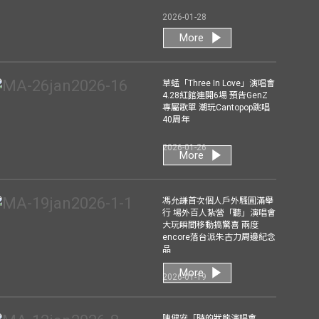
2026-01-28
More
草蜢「Three In Love」演唱會
4.28紅館連開6場 預告GenZ
專屬歌單 潮玩Cantopop跳唱
40周年
2026-01-26
More
馮允謙首次個人戶外騷圓滿舉
行 場外百人紮營「聽」演唱會
大玩瞬間移動搞驚喜 兩度
encore落台派朱古力周邊紀念
品
More
2026-01-19
陳健安「時的狀態演唱會