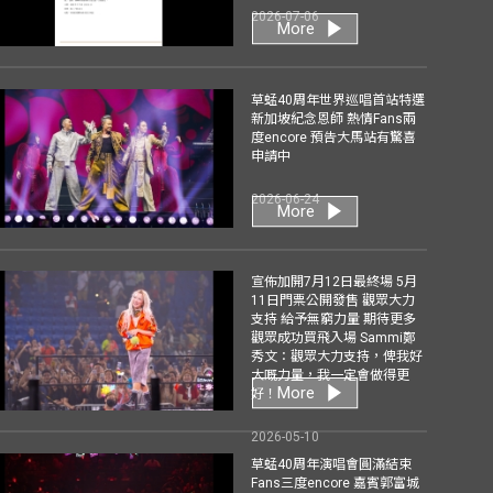
2026-07-06
More
草蜢40周年世界巡唱首站特選
新加坡紀念恩師 熱情Fans兩
度encore 預告大馬站有驚喜
申請中
2026-06-24
More
宣佈加開7月12日最終場 5月
11日門票公開發售 觀眾大力
支持 給予無窮力量 期待更多
觀眾成功買飛入場 Sammi鄭
秀文：觀眾大力支持，俾我好
大嘅力量，我一定會做得更
More
好！
2026-05-10
草蜢40周年演唱會圓滿結束
Fans三度encore 嘉賓郭富城