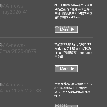
林珊珊相隔20年再踏台回憶殺
草蜢送金哨子隨時候命 全場大
合唱《戀愛預告》 伊健肉緊後
台打點嗌GoodShow
2026-05-01
More
草蜢驚喜現身Fans包場睇演唱
會Blu-ray足本版 夾定4月紅館
打Call手勢配喜慶Dress Code
鬥跳唱
2026-03-30
More
草蜢直播演唱會周邊曝光 預告
$780成寵粉區 LED幕牆巴士
廣告 Fans改機票提早到港為
打卡
2026-03-24