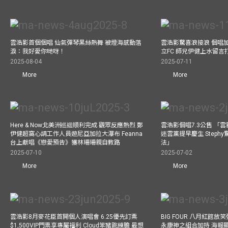
雲浩影首個個唱 仙氣彈琴黑絲熱舞 被燈海感動落
雲浩影驚喜浪接浪 個唱
淚：我好愛你哋呀！
立FC 師兄伊健上水留言
2025-08-04
2025-07-11
More
More
Here & Now北美洲巡迴順利完成 觀眾反應熱烈 鄭
雲浩影個唱7.3公售 「
伊健超窩心請工作人員遊尼亞加拉大瀑布 Feanna
迷雲黨提早慶生 Step
台上獻唱《戀愛預告》獲林珊珊親自教路
法」
2025-07-10
2025-07-02
More
More
雲浩影8月麥花臣首開個人演唱會 6.25優先訂票
BIG FOUR 八月紅館放笑彈
$1,500VIP門票享專屬福利 Cloud笨豬跳練膽 最想
永康神之組合加持 海報