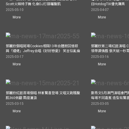
Scott火辣椅子舞 化身DJ打碟曬腹肌
日HotdogTIX優先購票
2025-05-10
2025-04-07
More
More
鄧麗欣個唱尾場Cookies相隔13年合體掀回憶殺
鄧麗欣第二場紅館演唱 Co
與「細佬」Jeffrey合唱《好好戀愛》 笑言似亂倫
領帶調情戲 張天賦一秒
2025-03-17
2025-03-16
More
More
鄧麗欣紅館首場個唱 林峯驚喜登場 又唱又跳騷腹
鄭秀文5月澳門演唱會門票
肌360側翻 兩度灑淚
每場不同嘉賓 造型有驚
2025-03-15
2025-03-05
More
More