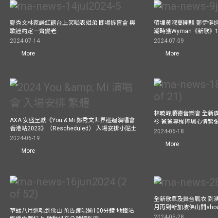
鄭秀文林家謙紅館台上笑嗌表姐弟 即場拆盲盒 與
帶埋黃淑蔓開騷 鄭伊健
歌迷約定一齊變老
潮時獲Wyman《新歌》
2024-07-14
2024-07-09
More
More
林曉峰順德音樂會 全新
AXA 安盛呈獻《You & Mi 鄭秀文世界巡迴演唱會
衫 爸爸專程捧場心情緊
香港站2023》（Rescheduled） 入場安排小貼士
2024-06-18
2024-06-19
More
More
全新歌單及舞台戰衣 到澳
月再到新加坡佛山開show
草蜢八月巡唱到佛山 預告跳唱逾100分鐘 地鐵站
2024-05-28