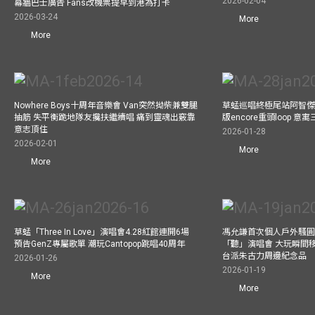
2026-02-04
幕牆巴士廣告 Fans改機票提早到港為打卡
2026-03-24
More
More
Nowhere Boys十周年音樂會 Van突然拗柴兼雙腿
草蜢巡唱終極尾站阿智傑
抽筋 失平衡跪地隊友攙扶繼續唱 痛到靈魂出竅靠
版encore重頭loop 
意志頂住
2026-01-28
2026-02-01
More
More
草蜢「Three In Love」演唱會4.28紅館連開6場
馮允謙首次個人戶外騷圓
預告GenZ專屬歌單 潮玩Cantopop跳唱40周年
「聽」演唱會 大玩瞬間移動
台派朱古力周邊紀念品
2026-01-26
2026-01-19
More
More