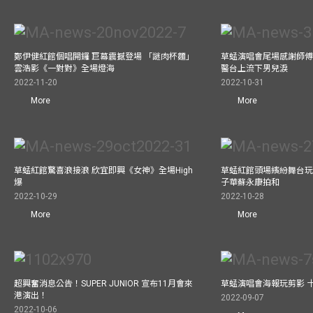
鄭伊健紅館個唱開鑼 巨幕震撼登場 「謎肉杯麵」
草蜢演唱會尾場感謝師傅
雲浩影《一對對》全場燈海
醫台上流下男兒淚
2022-11-20
2022-10-31
More
More
草蜢紅館驚喜浪接浪 欣宜即興《女神》全場High
草蜢紅館頭場繽紛舞台玩
爆
子華蘇永康拍和
2022-10-29
2022-10-28
More
More
超興奮消息公告！SUPER JUNIOR 宣布11月會來
草蜢演唱會海報玩剪影 
港演出！
2022-09-07
2022-10-06