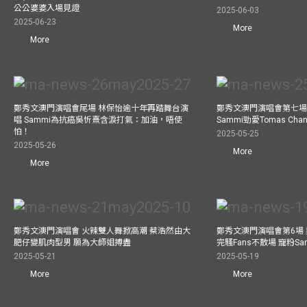
公公婆婆入場見證
2025-06-03
2025-06-23
More
More
鄭秀文澳門演唱會尾場 林保怡逾十年再踏舞台演
鄭秀文澳門演唱會第七場
唱 Sammi為抗癌吳忻熹含淚打氣：加油，唔使
Sammi勁愛Tomas C
怕！
2025-05-25
2025-05-26
More
More
鄭秀文澳門演唱會 火辣雙人舞掀高潮 蔡浩然由大
鄭秀文澳門演唱會第6場
肥仔變肌肉型男 願為大師姐搏盡
完騷Fans不散場 寵粉S
2025-05-21
2025-05-19
More
More