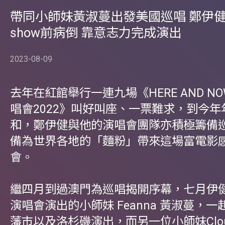
帶同小師妹黃淑蔓出發美國巡唱 鄭伊
show前病倒 靠意志力完成演出
2023-08-09
去年在紅館舉行一連九場《HERE AND N
唱會2022》叫好叫座、一票難求，到今年
和，鄭伊健與他的演唱會團隊亦積極籌備
備為世界各地的「麵粉」帶來這場富電影
會。
繼四月到過澳門為巡唱揭開序幕，七月伊
演唱會演出的小師妹 Feanna 黃淑蔓，
藩市以及洛杉磯演出，而另一位小師妹Clo