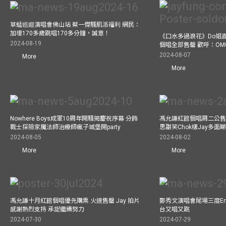
草蜢巡迴演唱會佛山站 蔡一傑騷肌派福利 網民：
加埋170多歲跳唱170多分鐘，誠意！
《口水多過浪花》Do姐
2024-08-19
個唱全部售罄 歡呼：OM
2024-08-07
More
More
Nowhere Boys成軍10周年開騷揭慶祝序幕 分飾
馮允謙紅館個唱周二公售
戰士探險家魔法師治療師瘋子城堡開party
思甜笑Chok樣Jay多面
2024-08-05
2024-08-02
More
More
馮允謙十月紅館個唱優先購票 火速售罄 Jay 拍片
鄭秀文演唱會尾場三度Enco
感謝熱烈支持 承諾繼續努力
台又唱又跳
2024-07-30
2024-07-29