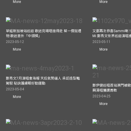
More
More
草蜢新加坡站巡迴 歌迷完場唔捨得走 蔡一傑拋禮
又要再次恭喜Sammi喇！A
物 歌迷意外「中頭獎」
Mi 鄭秀文世界巡迴演唱會
2023-05-12
2023-05-11
More
More
鄭秀文7月演唱會海報 天后氣勢逼人 承認造型難
駕馭 秘訣護膚睡好勤運動
鄭伊健巡唱首站澳門被歌
2023-05-04
興清唱獲讚勇敢
2023-04-25
More
More