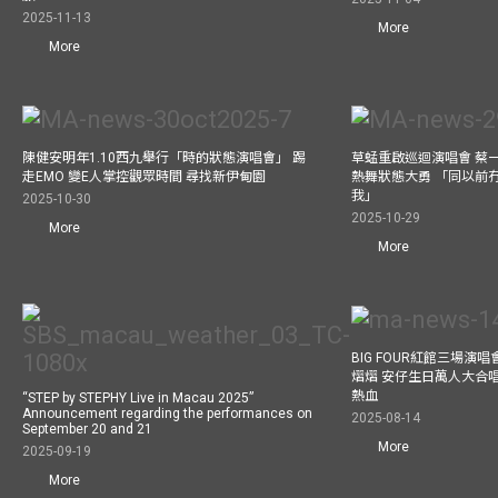
2025-11-13
More
More
陳健安明年1.10西九舉行「時的狀態演唱會」 踢
草蜢重啟巡迴演唱會 蔡
走EMO 變E人掌控觀眾時間 尋找新伊甸園
熱舞狀態大勇 「同以前
我」
2025-10-30
2025-10-29
More
More
BIG FOUR紅館三場演
熠熠 安仔生日萬人大合
熱血
“STEP by STEPHY Live in Macau 2025”
Announcement regarding the performances on
2025-08-14
September 20 and 21
More
2025-09-19
More