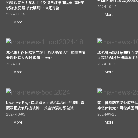
賓Ian哄動全場 Jay透
鄧麗欣宣布明年3月14及15日紅館演唱會 海報呈
2024-10-12
現舒服感 鏡頭後腰痛book定脊醫
2024-11-15
More
More
馮允謙紅館個唱第二場 自爆因衛蘭入行 觀眾熱情
馮允謙再踏紅館開騷 配戴2
全場起舞大合唱 兩度encore
大露背合唱 星級樂團逾3
2024-10-11
2024-10-10
More
More
Nowhere Boys首場騷 Van除衫與Nate鬥腹肌 與
蔡一傑身體不適缺席草蜢
觀眾互放紙飛機被擲中 笑言浪漫幻想破滅
等佢休養完，再嚟美國
2024-10-05
2024-09-25
More
More