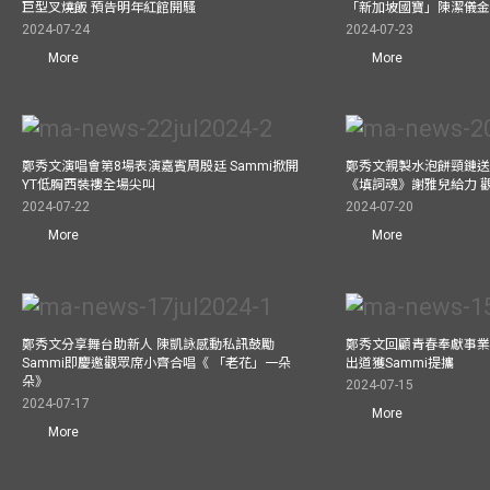
巨型叉燒飯 預告明年紅館開騷
「新加坡國寶」陳潔儀
2024-07-24
2024-07-23
More
More
鄭秀文演唱會第8場表演嘉賓周殷廷 Sammi掀開
鄭秀文親製水泡餅頸鏈送
YT低胸西裝褸全場尖叫
《填詞魂》謝雅兒給力 
2024-07-22
2024-07-20
More
More
鄭秀文分享舞台助新人 陳凱詠感動私訊鼓勵
鄭秀文回顧青春奉獻事業
Sammi即慶邀觀眾席小齊合唱《 「老花」一朵
出道獲Sammi提攜
朵》
2024-07-15
2024-07-17
More
More