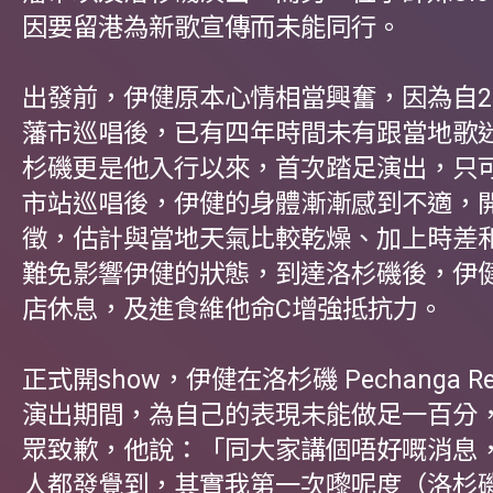
因要留港為新歌宣傳而未能同行。
出發前，伊健原本心情相當興奮，因為自2
藩市巡唱後，已有四年時間未有跟當地歌
杉磯更是他入行以來，首次踏足演出，只
市站巡唱後，伊健的身體漸漸感到不適，
徵，估計與當地天氣比較乾燥、加上時差
難免影響伊健的狀態，到達洛杉磯後，伊
店休息，及進食維他命C增強抵抗力。
正式開show，伊健在洛杉磯 Pechanga Reso
演出期間，為自己的表現未能做足一百分
眾致歉，他說：「同大家講個唔好嘅消息
人都發覺到，其實我第一次嚟呢度（洛杉