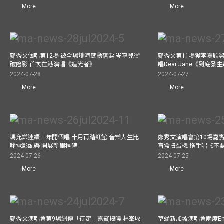
More
More
鄭秀文個唱第12場 被全場燈海感動落淚 岑寧兒衝
鄭秀文第11場獲李嘉欣
破陰影 首次在港演唱《追光者》
唱Dear Jane《到底
2024-07-28
2024-07-27
More
More
馮允謙連續三年開個唱 十月再踏紅館 音樂人生比
鄭秀文演唱會第10場嘉賓J
喻電影配樂 開展新里程碑
盲盒扭蛋機 拖手唱《不
2024-07-26
2024-07-25
More
More
鄭秀文演唱會第9場網傳「待定」嘉賓揭曉 林峯收
草蜢新加坡演唱會兩度Enc