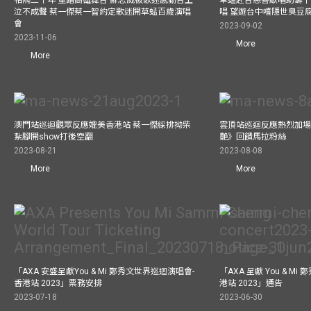
相隔三十年 重踏高雄舞台 蘇志威被歌迷感動台上
草蜢赴台慈善獻唱助籌千
泣不成聲 蔡一傑蔡一智約定歌迷開草蜢百歲演唱
唱 望遊台中嚐隱世臭豆
會
2023-09-02
2023-11-06
More
More
澳門站巡迴觀眾反應媲美香港站 蔡一傑綵排拗柴
雲頂站巡迴反應熱烈加場
紥腳開show打後空翻
艷》回饋馬拉粉絲
2023-08-21
2023-08-08
More
More
「AXA 安盛呈獻You & Mi 鄭秀文世界巡迴演唱會-
「AXA 呈獻 You & M
香港站 2023」票務安排
港站 2023」通告
2023-07-18
2023-06-30