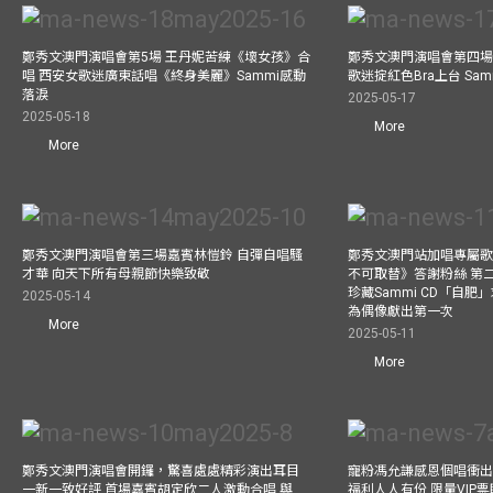
鄭秀文澳門演唱會第5場 王丹妮苦練《壞女孩》合
鄭秀文澳門演唱會第四場
唱 西安女歌迷廣東話唱《終身美麗》Sammi感動
歌迷掟紅色Bra上台 Sa
落淚
2025-05-17
2025-05-18
More
More
鄭秀文澳門演唱會第三場嘉賓林愷鈴 自彈自唱騷
鄭秀文澳門站加唱專屬
才華 向天下所有母親節快樂致敬
不可取替》答謝粉絲 第二
珍藏Sammi CD「自肥」
2025-05-14
為偶像獻出第一次
More
2025-05-11
More
鄭秀文澳門演唱會開鑼，驚喜處處精彩演出耳目
寵粉馮允謙感恩個唱衝出香
一新一致好評 首場嘉賓胡定欣二人激動合唱 與
福利人人有份 限量VIP票