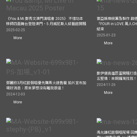
《You & Mi 鄭秀文澳門演唱會 2025》 不惜功本
寰亞娛樂統籌及製作 啟
移師四面舞台登陸澳門、5 月威尼斯人綜藝館開騷
「FOUR in LOVE 萬人CH
結束
2025-02-25
2025-01-23
More
More
鄭伊健高雄巨蛋開騷打造
五堅情：來銅鑼灣找我
鄧麗欣3月紅館個唱優先購票火速售罄 拍片宣布加
2024-11-26
場好消息：原來夢想沒有離我很遠！
More
2024-12-03
More
馮允謙紅館個唱尾場 回