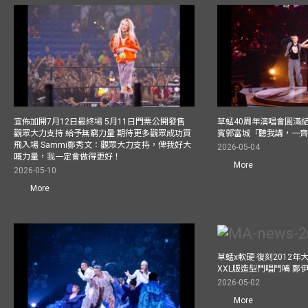
宣佈加開7月12日最終場 5月11日門票公開發售
草蜢40周年演唱會圓滿結束F
觀眾大力支持 給予無窮力量 期待更多觀眾成功買
賓郭富城「聽我講，一
飛入場 Sammi鄭秀文：觀眾大力支持，俾我好大
2026-05-04
嘅力量，我一定會做得更好！
More
2026-05-10
More
草蜢x軟硬 復刻2012
XXL版造型鬥唱鬥嘴 鄭
2026-05-02
More