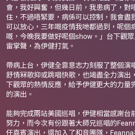
會，我好興奮，但幾日前，我患病了，對
住，不過唔緊要，病係可以控制，我會盡
可以放心，三年嘅疫情我哋都過到，呢個
嘅，今晚我要做好呢個show。」台下觀
雷掌聲，為伊健打氣。
帶病上台，伊健全靠意志力刻服了整個演
舒情冧歌抑或跳唱快歌，也竭盡全力演出
下觀眾的熱情反應，給予伊健更大的力量
的演出。
能夠完成兩站美國巡唱，伊健相當感謝台
努力，而今次有份跟著大師兄巡唱的Fean
任嘉賓演出，還加入了和音團隊，Feann