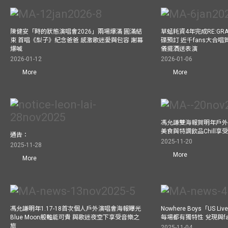
陳健安「時的狀態演唱會2026」兩場爆滿 圓滿結
草蜢耗資4年完成RE:GRA
束 首唱《梨子》紀念爸爸 感激歌迷愛與包容 謝幕
碟預訂 近千fans大合
爆喊
儀擺酒送表演
2026-01-12
2026-01-06
More
More
馮允謙雙海報賀明年戶外騷
美食與特調飲品Chill享
通告：
2025-11-20
2025-11-28
More
More
馮允謙明年1.17-18首次個人戶外演唱會海報曝光
Nowhere Boys「US
Blue Moon般難能可貴 與歌迷夜空下享受音樂之
每場都有獨特性 兌現與f
旅
2025-11-04