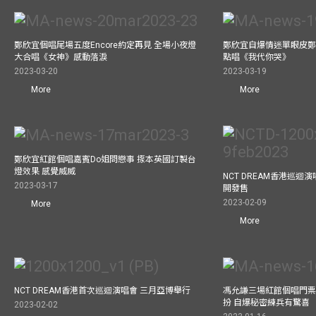
鄭欣宜個唱尾場五度Encore約定再見 全場小夜燈
鄭欣宜自爆情迷單眼皮鄭
大合唱《女神》感動落淚
點唱《我代你哭》
2023-03-20
2023-03-19
More
More
鄭欣宜紅館個唱嘉賓Do姐問戀事 揼本英國訂製台
燈效果 感覺威威
NCT DREAM香港巡迴
2023-03-17
開發售
2023-02-09
More
More
NCT DREAM香港首次巡迴演唱會 三月亞博舉行
馮允謙三場紅館個唱門票
扮 自爆秘密練兵有驚喜
2023-02-02