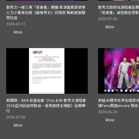
鄭秀文一連三場「答謝會」開鑼 表演嘉賓劉德華
鄭秀文啟德站演唱會延期
人力小黃車巡遊《瘦身男女》回憶殺 鞠躬感謝觀
「答謝會」減低歌迷受
眾包容
2026-07-06
2026-07-11
More
More
新聞稿︰AXA 安盛呈獻《You & Mi 鄭秀文演唱會
草蜢40周年世界巡唱首
2026亞洲巡迴終點站－香港啟德主場館》延期舉
情Fans兩度encore
行
2026-06-24
2026-07-06
More
More