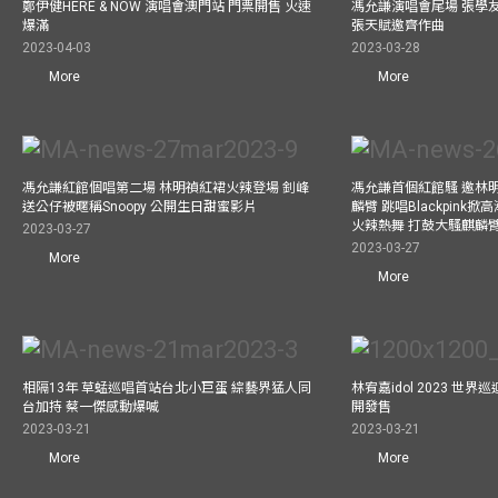
鄭伊健HERE & NOW 演唱會澳門站 門票開售 火速
馮允謙演唱會尾場 張學
爆滿
張天賦邀齊作曲
2023-04-03
2023-03-28
More
More
馮允謙紅館個唱第二場 林明禎紅裙火辣登場 釗峰
馮允謙首個紅館騷 邀林
送公仔被暱稱Snoopy 公開生日甜蜜影片
麟臂 跳唱Blackpink
火辣熱舞 打鼓大騷麒麟臂 跳
2023-03-27
2023-03-27
More
More
相隔13年 草蜢巡唱首站台北小巨蛋 綜藝界猛人同
林宥嘉idol 2023 世
台加持 蔡一傑感動爆喊
開發售
2023-03-21
2023-03-21
More
More