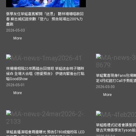
張學友任草蜢嘉賓解開「迷思」 聽林珊珊唱歌回
春 蘇志威紅館倒數「登六」 預告尾場出200%力
盡跳
2026-05-03
More
林珊珊相隔20年再踏台回憶殺 草蜢送金哨子隨時
候命 全場大合唱《戀愛預告》 伊健肉緊後台打點
草蜢驚喜現身Fans包場睇演
嗌GoodShow
定4月紅館打Call手勢配喜
2026-05-01
2026-03-30
More
More
草蜢婚禮式記者會讀誓詞
發古天樂張學友Tyson
草蜢直播演唱會周邊曝光 預告$780成寵粉區 LED