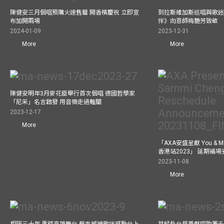
陳健安三月個唱預購火速售罄 開香檳慶祝 立即宣
到拉斯維加斯巡唱與歌迷
布加開兩場
伴》向恩師梅艷芳致敬
2024-01-09
2023-12-31
More
More
陳健安明年3月麥花臣舉行首次個唱 德國哲學家
「尼采」名言啟發 用音樂走過難關
2023-12-17
More
「AXA安盛呈獻 You &
香港站2023」 延期補
2023-11-08
More