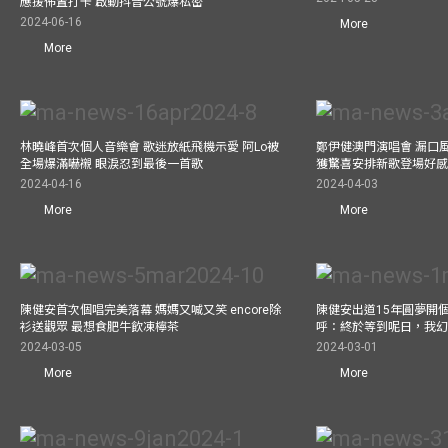
應援佈置打卡 啟動抖音公號爆私密
2024-06-16
More
More
林曉峰首次個人音樂會 歌迷放紙飛機示愛 阿Lo被
鄭伊健澳門演唱會 漏口
全場爆滿嚇襯 眼淚忍到最後一首歌
獲驚喜安排新歌登場好感
2024-04-16
2024-04-03
More
More
陳健安首次個唱完美落幕 媽媽又喊又笑 encore除
陳健安出道15年圓夢開個
衫送觀眾 最想食肥牛飲凍檸茶
呼：終於等到呢日，我
2024-03-05
2024-03-01
More
More