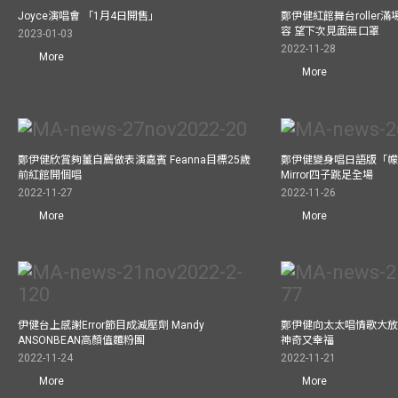
Joyce演唱會 「1月4日開售」
鄭伊健紅館舞台roller
容 望下次見面無口罩
2023-01-03
2022-11-28
More
More
鄭伊健欣賞夠薑自薦做表演嘉賓 Feanna目標25歲
鄭伊健變身唱日語版「幪
前紅館開個唱
Mirror四子跳足全場
2022-11-27
2022-11-26
More
More
伊健台上感謝Error節目成減壓劑 Mandy
鄭伊健向太太唱情歌大放
ANSONBEAN高顏值麵粉團
神奇又幸福
2022-11-24
2022-11-21
More
More