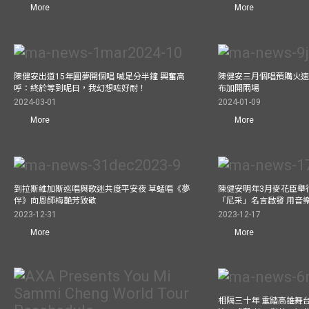
More
More
陳健安出道15年圓夢開個唱 喊足分半鐘 興奮高
陳健安三月個唱預購火速
呼：終於等到呢日，我幻想咗好耐！
布加開兩場
2024-03-01
2024-01-09
More
More
到拉斯維加斯巡唱與歌迷共度平安夜 草蜢唱《夢
陳健安明年3月麥花臣舉
伴》向恩師梅艷芳致敬
「尼采」名言啟發 用音
2023-12-31
2023-12-17
More
More
相隔三十年 重踏高雄舞