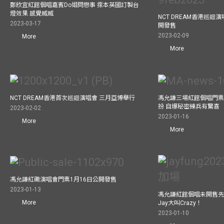
鄭欣宜紅館個唱嘉賓Do姐問戀事 揼本英國訂製台
燈效果 感覺威威
NCT DREAM香港巡迴
2023-03-17
開發售
2023-02-09
More
More
NCT DREAM香港首次巡迴演唱會 三月亞博舉行
馮允謙三場紅館個唱門票
扮 自爆秘密練兵有驚喜
2023-02-02
2023-01-16
More
More
馮允謙紅磡演唱會門票1月16日公開發售
2023-01-13
馮允謙紅館個唱未開售先
More
Jay大叫Crazy！
2023-01-10