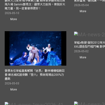
觀眾大力支持 給予無窮力量 期待更多觀眾成功買
賓郭富城「聽我講，一
飛入場 Sammi鄭秀文：觀眾大力支持，俾我好大
2026-05-04
嘅力量，我一定會做得更好！
More
2026-05-10
More
草蜢x軟硬 復刻2012
XXL版造型鬥唱鬥嘴 鄭
2026-05-02
More
張學友任草蜢嘉賓解開「迷思」 聽林珊珊唱歌回
春 蘇志威紅館倒數「登六」 預告尾場出200%力
盡跳
2026-05-03
More