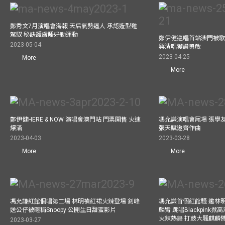
鄭秀文7月演唱會海報 天后氣勢逼人 承認造型難
駕馭 秘訣護膚睡好勤運動
鄭伊健巡唱首站澳門被歌
2023-05-04
興清唱獲讚勇敢
2023-04-25
More
More
鄭伊健HERE & NOW 演唱會澳門站 門票開售 火速
馮允謙演唱會尾場 張學
爆滿
張天賦邀齊作曲
2023-04-03
2023-03-28
More
More
馮允謙紅館個唱第二場 林明禎紅裙火辣登場 釗峰
馮允謙首個紅館騷 邀林
送公仔被暱稱Snoopy 公開生日甜蜜影片
麟臂 跳唱Blackpink
火辣熱舞 打鼓大騷麒麟臂 跳
2023-03-27