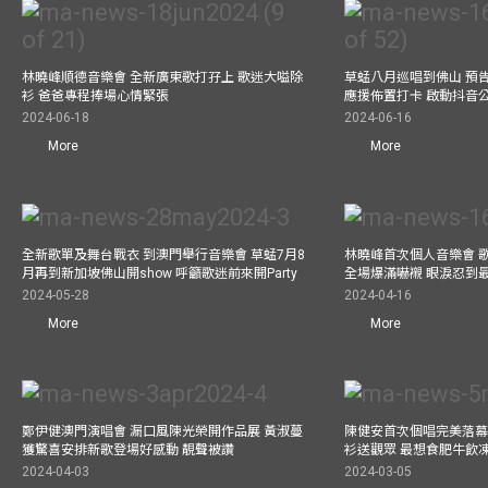
林曉峰順德音樂會 全新廣東歌打孖上 歌迷大嗌除
草蜢八月巡唱到佛山 預告
衫 爸爸專程捧場心情緊張
應援佈置打卡 啟動抖音
2024-06-18
2024-06-16
More
More
全新歌單及舞台戰衣 到澳門舉行音樂會 草蜢7月8
林曉峰首次個人音樂會 歌
月再到新加坡佛山開show 呼籲歌迷前來開Party
全場爆滿嚇襯 眼淚忍到
2024-05-28
2024-04-16
More
More
鄭伊健澳門演唱會 漏口風陳光榮開作品展 黃淑蔓
陳健安首次個唱完美落幕 媽
獲驚喜安排新歌登場好感動 靚聲被讚
衫送觀眾 最想食肥牛飲
2024-04-03
2024-03-05