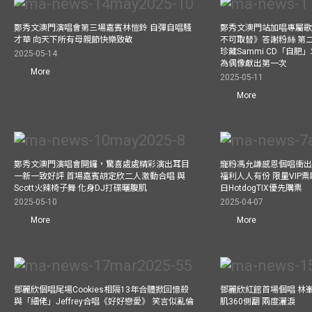
鄭秀文澳門演唱會第三場嘉賓林愷鈴 自彈自唱騷
鄭秀文澳門站加唱專屬
才華 向天下所有母親節快樂致敬
不可取替》答謝粉絲 第二
珍藏Sammi CD「自肥」
2025-05-14
為偶像獻出第一次
More
2025-05-11
More
鄭秀文澳門演唱會開鑼，驚喜處處精彩演出耳目
寵粉馮允謙感恩個唱衝出香
一新一致好評 首場嘉賓胡定欣二人激動合唱 與
福利人人有份 限量VIP票
Scott火辣椅子舞 化身DJ打碟曬腹肌
日HotdogTIX優先購票
2025-05-10
2025-04-07
More
More
鄧麗欣個唱尾場Cookies相隔13年合體掀回憶殺
鄧麗欣紅館首場個唱 林
與「細佬」Jeffrey合唱《好好戀愛》 笑言似亂倫
肌360側翻 兩度灑淚