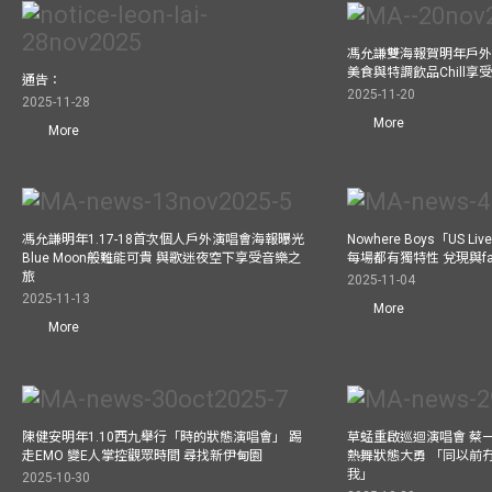
馮允謙雙海報賀明年戶外騷
美食與特調飲品Chill享
通告：
2025-11-20
2025-11-28
More
More
馮允謙明年1.17-18首次個人戶外演唱會海報曝光
Nowhere Boys「US
Blue Moon般難能可貴 與歌迷夜空下享受音樂之
每場都有獨特性 兌現與f
旅
2025-11-04
2025-11-13
More
More
陳健安明年1.10西九舉行「時的狀態演唱會」 踢
草蜢重啟巡迴演唱會 蔡
走EMO 變E人掌控觀眾時間 尋找新伊甸園
熱舞狀態大勇 「同以前
我」
2025-10-30