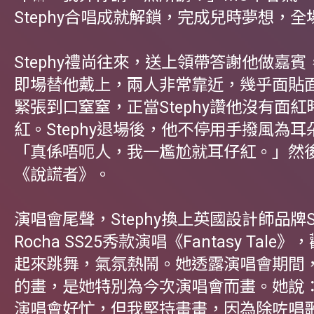
Stephy合唱成就解鎖，完成兒時夢想，全
Stephy禮尚往來，送上領帶答謝他做嘉
即場替他戴上，兩人非常靠近，幾乎面貼
緊張到口窒窒，正當Stephy讚他沒有面
紅。Stephy退場後，他不停用手撥風為
「真係唔呃人，我一尷尬就耳仔紅。」然
《說謊者》。
演唱會尾聲，Stephy換上英國設計師品牌Si
Rocha SS25秀款演唱《Fantasy Tal
起來跳舞，氣氛熱鬧。她透露演唱會期間
的畫，是她特別為今次演唱會而畫。她說
演唱會好忙，但我堅持畫畫，因為除咗唱