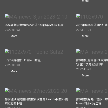
More
馮允謙個唱海報吹波波 望在紅館半空飛天唱歌
馮允謙達成願望 3月紅館閧
2023-01-03
2023-01-03
More
More
Joyce演唱會 「1月4日開售」
鄭伊健紅館舞台roller
容 望下次見面無口罩
2023-01-03
2022-11-28
More
More
鄭伊健欣賞夠薑自薦做表演嘉賓 Feanna目標25歲
鄭伊健變身唱日語版「幪
前紅館開個唱
Mirror四子跳足全場