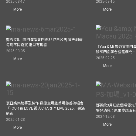
2025-03-17
2025-03-15
More
More
鄭秀文5月澳門演唱會門票3月7日公售 搶先劇透
每場不同嘉賓 造型有驚喜
《You & Mi 鄭秀文澳門
2025-03-05
移師四面舞台登陸澳門、
2025-02-25
More
More
寰亞娛樂統籌及製作 啟德主場館首場慈善演唱會
鄧麗欣3月紅館個唱優先
「FOUR in LOVE 萬人CHARITY LIVE 2025」完滿
場好消息：原來夢想沒
結束
2024-12-03
2025-01-23
More
More