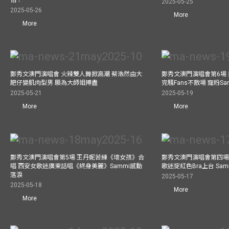
2025-05-25
2025-05-26
More
More
鄭秀文澳門演唱會 火辣雙人舞掀高潮 蔡浩然由大
鄭秀文澳門演唱會第6場
肥仔變肌肉型男 願為大師姐搏盡
完騷Fans不散場 寵粉S
2025-05-21
2025-05-19
More
More
鄭秀文澳門演唱會第5場 王丹妮苦練《壞女孩》合
鄭秀文澳門演唱會第四場
唱 西安女歌迷廣東話唱《終身美麗》Sammi感動
歌迷掟紅色Bra上台 Sa
落淚
2025-05-17
2025-05-18
More
More