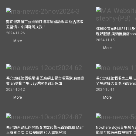
鄭伊健高雄巨蛋開騷打造專屬國語歌單 組古惑版
五堅情：來銅鑼灣找我！
鄧麗欣宣布明年3月14及
2024-11-26
現舒服感 鏡頭後腰痛bo
2024-11-15
More
More
馮允謙紅館個唱尾場 回應網上留言唱舊歌 胸襲嘉
馮允謙紅館個唱第二場 
賓Ian哄動全場 Jay透露唱到流鼻血
全場起舞大合唱 兩度enco
2024-10-12
2024-10-11
More
More
馮允謙再踏紅館開騷 配戴230萬元首飾跳舞 Marf
Nowhere Boys首場騷 
大露背合唱 星級樂團逾30人震撼登場
觀眾互放紙飛機被擲中 