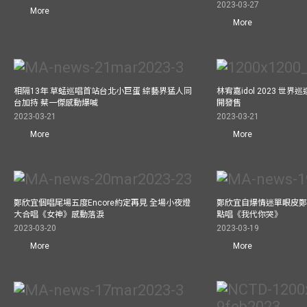
2023-03-27
More
More
相隔13年 草蜢巡唱首站台北小巨蛋 綜藝界猛人同
林宥嘉idol 2023 世
台加持 蔡一傑感動爆喊
開發售
2023-03-21
2023-03-21
More
More
鄭欣宜個唱尾場五度Encore約定再見 全場小夜燈
鄭欣宜自爆情迷單眼皮鄭
大合唱《女神》感動落淚
點唱《我代你哭》
2023-03-20
2023-03-19
More
More