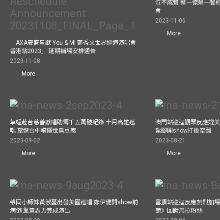
泣不成聲 蔡一傑蔡一智
會
2023-11-06
More
「AXA安盛呈獻 You & Mi 鄭秀文世界巡迴演唱會-
香港站2023」 延期補場安排通告
2023-11-08
More
草蜢赴台慈善獻唱助籌千五萬破紀錄 十月高雄巡
澳門站巡迴觀眾反應媲美
唱 望遊台中嚐隱世臭豆腐
紥腳開show打後空翻
2023-09-02
2023-08-21
More
More
帶同小師妹黃淑蔓出發美國巡唱 鄭伊健開show前
雲頂站巡迴反應熱烈加場
病倒 靠意志力完成演出
艷》回饋馬拉粉絲