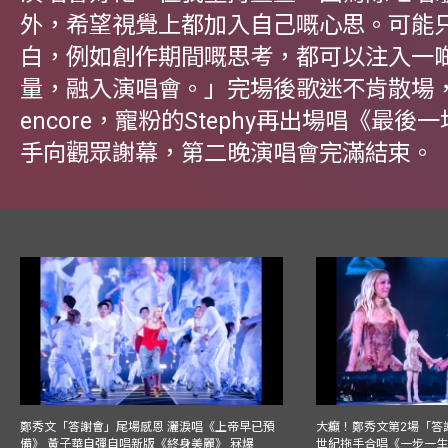
外，希望視覺上都加入自己嘅心思。可能
白，例如創作期間嘅思考，都可以注入一
量，融入演唱會。」完場後歌迷不肯散場
encore，寵粉的Stephy再出場唱《最後
手向觀眾謝幕，第二晚演唱會完滿結束。
鄭秀文「答謝會」尾場感恩 灑淚唱《上帝早已預
大癲！鄭秀文第2場「答
備》 黃子華自彈自唱新版《終身美麗》 冧爆
世紀拖手合唱《一步一