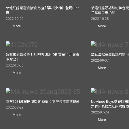
草蜢紅館驚喜浪接浪 欣宜即興《女神》全場High
草蜢紅館頭場繽紛舞台玩
爆
子華蘇永康拍和
2022-10-29
2022-10-28
More
More
超興奮消息公告！SUPER JUNIOR 宣布11月會來
草蜢演唱會海報玩剪影 
港演出！
2022-09-07
2022-10-06
More
More
宣布10月紅館開演唱會 草蜢：揀座位愈高愈精彩
Nowhere Boys麥花臣
之卷》為觀眾紅館睇騷
2022-08-29
2022-07-24
More
More