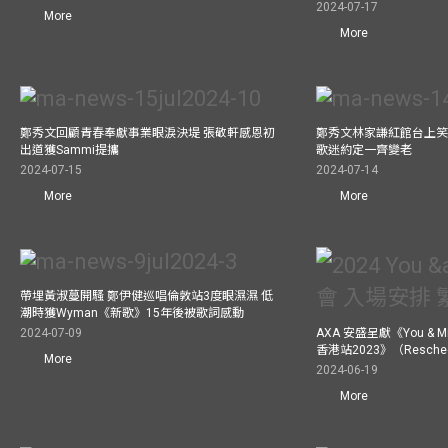
2024-07-17
More
More
鄭秀文回顧青春奉獻事業眼淚決堤 張敬軒感恩初
鄭秀文林家謙紅館台上笑
出道獲Sammi提攜
歌迷約定一齊變老
2024-07-15
2024-07-14
More
More
帶埋黃淑蔓開騷 鄭伊健巡唱倫敦站3度眼濕濕 低
潮時獲Wyman《新歌》15年後被歌詞感動
2024-07-09
AXA 安盛呈獻《You &
香港站2023》（Resch
More
2024-06-19
More