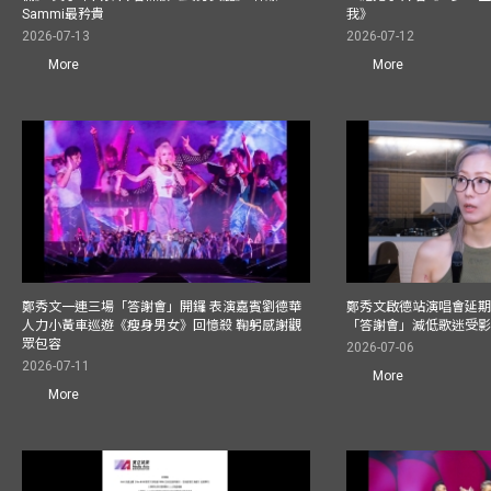
Sammi最矜貴
我》
2026-07-13
2026-07-12
More
More
鄭秀文一連三場「答謝會」開鑼 表演嘉賓劉德華
鄭秀文啟德站演唱會延期
人力小黃車巡遊《瘦身男女》回憶殺 鞠躬感謝觀
「答謝會」減低歌迷受
眾包容
2026-07-06
2026-07-11
More
More