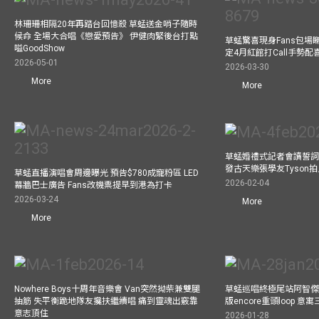
林珊珊相隔20年再踏台回憶殺 草蜢送金哨子隨時
候命 全場大合唱《戀愛預告》 伊健肉緊後台打點
草蜢驚喜現身Fans包場睇演
嗌GoodShow
定4月紅館打Call手勢配喜
2026-05-01
2026-03-30
More
More
草蜢婚禮式記者會讀誓詞
發古天樂張學友Tyson
草蜢直播演唱會周邊曝光 預告$780成寵粉區 LED
2026-02-04
幕牆巴士廣告 Fans改機票提早到港為打卡
2026-03-24
More
More
Nowhere Boys十周年音樂會 Van突然拗柴兼雙腿
草蜢巡唱終極尾站阿智傑
抽筋 失平衡跪地隊友攙扶繼續唱 痛到靈魂出竅靠
版encore重頭loop 
意志頂住
2026-01-28