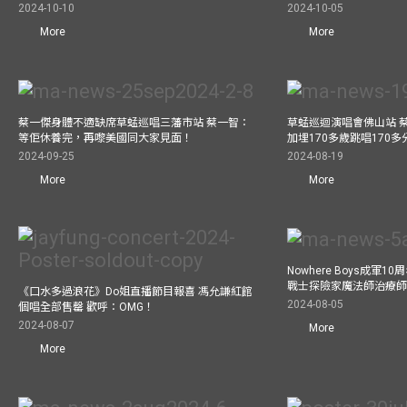
2024-10-10
2024-10-05
More
More
蔡一傑身體不適缺席草蜢巡唱三藩市站 蔡一智：
草蜢巡迴演唱會佛山站 
等佢休養完，再嚟美國同大家見面！
加埋170多歲跳唱170
2024-09-25
2024-08-19
More
More
Nowhere Boys成軍
戰士探險家魔法師治療師瘋
《口水多過浪花》Do姐直播節目報喜 馮允謙紅館
2024-08-05
個唱全部售罄 歡呼：OMG！
2024-08-07
More
More