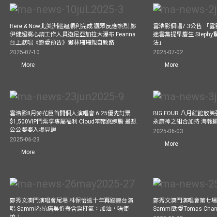
Here & Now北美洲巡迴順利完成 觀眾反應熱烈 鄭
雲浩影個唱7.3公售 「
伊健超窩心請工作人員遊尼亞加拉大瀑布 Feanna
迷雲黨提早慶生 Step
台上獻唱《戀愛預告》獲林珊珊親自教路
法」
2025-07-10
2025-07-02
More
More
雲浩影8月麥花臣首開個人演唱會 6.25優先訂票
BIG FOUR 八月紅館放笑彈
$1,500VIP門票享專屬福利 Cloud笨豬跳練膽 最想
永康神之組合加持 海報
公公婆婆入場見證
2025-06-03
2025-06-23
More
More
鄭秀文澳門演唱會尾場 林保怡逾十年再踏舞台演
鄭秀文澳門演唱會第七場
唱 Sammi為抗癌吳忻熹含淚打氣：加油，唔使
Sammi勁愛Tomas C
怕！