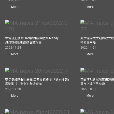
2022-11-27
2022-11-26
More
More
伊健台上感謝Error節目成減壓劑 Mandy
鄭伊健向太太唱情歌大放
ANSONBEAN高顏值麵粉團
神奇又幸福
2022-11-24
2022-11-21
More
More
鄭伊健紅館個唱開鑼 巨幕震撼登場 「謎肉杯麵」
草蜢演唱會尾場感謝師傅
雲浩影《一對對》全場燈海
醫台上流下男兒淚
2022-11-20
2022-10-31
More
More