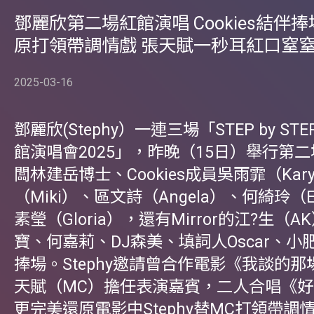
鄧麗欣第二場紅館演唱 Cookies結伴捧
原打領帶調情戲 張天賦一秒耳紅口窒
2025-03-16
鄧麗欣(Stephy）一連三場「STEP by ST
館演唱會2025」，昨晚（15日）舉行第
闆林建岳博士、Cookies成員吳雨霏（Ka
（Miki）、區文詩（Angela）、何綺玲（E
素瑩（Gloria），還有Mirror的江?生（
寶、何嘉莉、DJ森美、填詞人Oscar、小
捧場。Stephy邀請曾合作電影《我談的
天賦（MC）擔任表演嘉賓，二人合唱《
更完美還原電影中Stephy替MC打領帶調