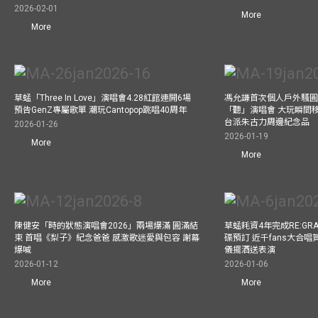
2026-02-01
More
More
草蜢「Three In Love」演唱會4.28紅館連開6場
馮允謙首次個人戶外騷圓
預告GenZ專屬歌單 潮玩Cantopop跳唱40周年
「聽」演唱會 大玩瞬間移動
台派朱古力周邊紀念品
2026-01-26
2026-01-19
More
More
陳健安「時的狀態演唱會2026」兩場爆滿 圓滿結
草蜢耗資4年完成RE:GRA
束 首唱《梨子》紀念爸爸 感激歌迷愛與包容 謝幕
碟預訂 近千fans大合
爆喊
儀擺酒送表演
2026-01-12
2026-01-06
More
More