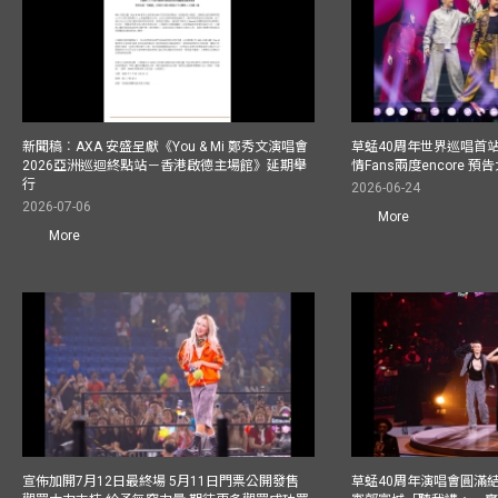
新聞稿︰AXA 安盛呈獻《You & Mi 鄭秀文演唱會
草蜢40周年世界巡唱首
2026亞洲巡迴終點站－香港啟德主場館》延期舉
情Fans兩度encore
行
2026-06-24
2026-07-06
More
More
宣佈加開7月12日最終場 5月11日門票公開發售
草蜢40周年演唱會圓滿結束F