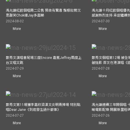
馮允謙紅館個唱周二公售 預告有驚喜 鬚根壯臂沉
馮允謙十月紅館個唱優先購
思甜笑Chok樣Jay多面睇
感謝熱烈支持 承諾繼續
2024-08-02
2024-07-30
More
More
鄭秀文演唱會尾場三度Encore 嘉賓Jeffrey兩度上
鄭秀文個唱第12場 被全
台又唱又跳
破陰影 首次在港演唱《
2024-07-29
2024-07-28
More
More
鄭秀文第11場獲李嘉欣梁漢文炎明熹捧場 特別點
馮允謙連續三年開個唱 
唱Dear Jane《到底發生過什麼事》
喻電影配樂 開展新里程
2024-07-27
2024-07-26
More
More