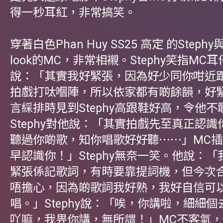
得一秒耳紅，非常搞笑。
穿著白色Phan Huy SS25 高定 的Step
look的MC，非常相襯。Stephy笑指MC
說：「其實我好緊張，因為好少同你咁近
拍戲打呔嗰陣，所以依家都有啲餘韻，好
言綵排時見到Stephy高跟鞋好高，令他不
Stephy對他說：「其實拍戲先至真正認
聽過你啲歌，知你唱歌好好聽⋯⋯」MC
早認識你！」Stephy無奈一笑。他說：
緊張係記歌詞，有時要靠提詞機，但今次
唔擔心，因為啲歌詞我好熟，我好自信可
唱。」Stephy說：「唉，你講啦，細細個
吖嘛，我畀你講，無所謂！」MC不客氣