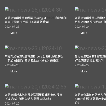
鄭秀文演唱會第10場嘉賓Jer@MIRROR 自製迷你
鄭秀文演唱會第9場網傳
盲盒扭蛋機 拖手唱《不要驚動愛情》
巨型叉燒飯 預告明年紅
2024-07-25
2024-07-24
More
More
草蜢新加坡演唱會兩度Encore全場High爆 獻唱
鄭秀文演唱會第8場表演嘉
「新加坡國寶」陳潔儀金曲《擔心》送樂迷
YT低胸西裝褸全場尖叫
2024-07-23
2024-07-22
More
More
鄭秀文親製水泡餅頸鏈送鄧麗欣鼓勵復出 攬實
鄭秀文分享舞台助新人 
《填詞魂》謝雅兒給力 觀眾大嗌加油
Sammi即慶邀觀眾席小
朵》
2024-07-20