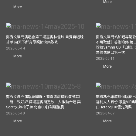
More
More
鄭秀文澳門演唱會第三場嘉賓林愷鈴 自彈自唱騷
鄭秀文澳門站加唱專屬
才華 向天下所有母親節快樂致敬
不可取替》答謝粉絲 第二
珍藏Sammi CD「自肥」
2025-05-14
為偶像獻出第一次
More
2025-05-11
More
鄭秀文澳門演唱會開鑼，驚喜處處精彩演出耳目
寵粉馮允謙感恩個唱衝出香
一新一致好評 首場嘉賓胡定欣二人激動合唱 與
福利人人有份 限量VIP票
Scott火辣椅子舞 化身DJ打碟曬腹肌
日HotdogTIX優先購票
2025-05-10
2025-04-07
More
More