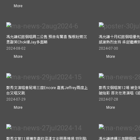
More
馮允謙紅館個唱周二公售 預告有驚喜 鬚根壯臂沉
馮允謙十月紅館個唱優先購
思甜笑Chok樣Jay多面睇
感謝熱烈支持 承諾繼續
2024-08-02
2024-07-30
More
More
鄭秀文演唱會尾場三度Encore 嘉賓Jeffrey兩度上
鄭秀文個唱第12場 被全
台又唱又跳
破陰影 首次在港演唱《
2024-07-29
2024-07-28
More
More
鄭秀文第11場獲李嘉欣梁漢文炎明熹捧場 特別點
馮允謙連續三年開個唱 