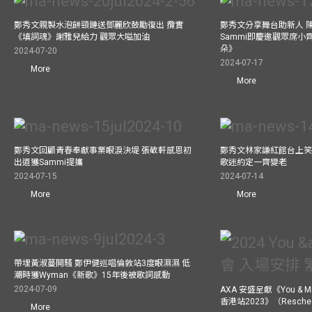
鄭秀文親製水泡餅頸鏈送鄧麗欣鼓勵復出 攬實
鄭秀文分享舞台助新人 
《填詞魂》謝雅兒給力 觀眾大嗌加油
Sammi即慶邀觀眾席小
朵》
2024-07-20
2024-07-17
More
More
鄭秀文回顧青春奉獻事業眼淚決堤 張敬軒感恩初
鄭秀文林家謙紅館台上笑
出道獲Sammi提攜
歌迷約定一齊變老
2024-07-15
2024-07-14
More
More
帶埋黃淑蔓開騷 鄭伊健巡唱倫敦站3度眼濕濕 低
潮時獲Wyman《新歌》15年後被歌詞感動
2024-07-09
AXA 安盛呈獻《You &
香港站2023》（Resch
More