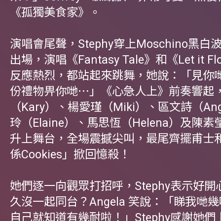
《孤獨美食家》。
演唱會尾聲，Stephy穿上Moschino黑
出場，演唱《Fantasy Tale》和《Let it 
反應熱烈，都站起來跳舞，她說：「見你
份禮物畀你哋⋯」《心急人上》前奏響起
（Kary）、楊愛瑾（Miki）、區文詩（An
玲（Elaine）、馬思恆（Helena）及陳素瑩
升上舞台，全場震撼尖叫，最尾齊擺甫士
係Cookies」掀回憶殺！
她們逐一向觀眾打招呼，Stephy表示好
久沒一起同台？Angela 笑說：「睇我哋
自己就知道有幾耐啦！」Stephy感謝她