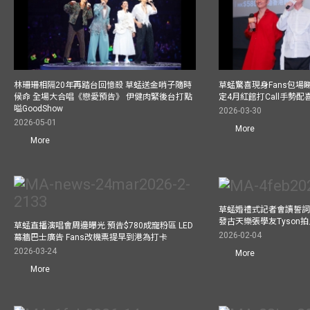
林珊珊相隔20年再踏台回憶殺 草蜢送金哨子隨時
草蜢驚喜現身Fans包場睇演
候命 全場大合唱《戀愛預告》 伊健肉緊後台打點
定4月紅館打Call手勢配喜
嗌GoodShow
2026-03-30
2026-05-01
More
More
草蜢婚禮式記者會讀誓詞
發古天樂張學友Tyson
草蜢直播演唱會周邊曝光 預告$780成寵粉區 LED
2026-02-04
幕牆巴士廣告 Fans改機票提早到港為打卡
2026-03-24
More
More