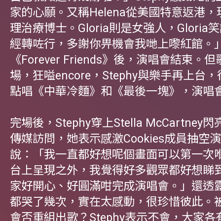
家的心願。又稱Helena從美國特意返港
理治療博士。Gloria則是女強人，Glori
經轉咗行，多謝你畀機會我哋上嚟紅館。
《Forever Friends》後，演唱會結束
場，狂嗌encore，Stephy與樂手再上台
點唱《中華冷麵》和《最後一塊》，演唱
完場後，Stephy穿上Stella McCartne
傳媒訪問，她表示感激Cookies成員抽空演出
說：「我一直都好想呢個畫面可以第一次
台上呈現之外，我覺得好多觀眾都好想睇
家好開心、好圓滿咁完成演唱會。」還透
都哭了幾次，實在太感動，很珍惜彼此。被問C
會否重組出歌？Stephy表示不會，大家