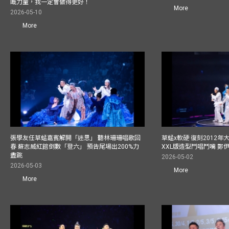
嘅力量，我一定會做得更好！
More
2026-05-10
More
張學友任草蜢嘉賓解開「迷思」 聽林珊珊唱歌回
草蜢x軟硬 復刻2012
春 蘇志威紅館倒數「登六」 預告尾場出200%力
XXL版造型鬥唱鬥嘴 鄭
盡跳
2026-05-02
2026-05-03
More
More