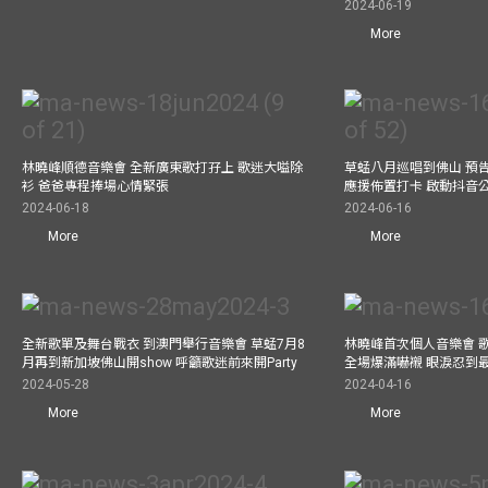
2024-06-19
More
林曉峰順德音樂會 全新廣東歌打孖上 歌迷大嗌除
草蜢八月巡唱到佛山 預告
衫 爸爸專程捧場心情緊張
應援佈置打卡 啟動抖音
2024-06-18
2024-06-16
More
More
全新歌單及舞台戰衣 到澳門舉行音樂會 草蜢7月8
林曉峰首次個人音樂會 歌
月再到新加坡佛山開show 呼籲歌迷前來開Party
全場爆滿嚇襯 眼淚忍到
2024-05-28
2024-04-16
More
More