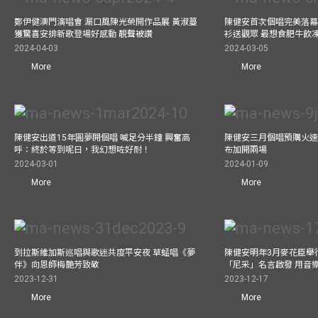
鄭伊健澳門演唱會 漏口風陳光榮開作品展 黃淑蔓
陳健安首次個唱完美落幕 媽
獲驚喜安排新歌登場好感動 靚聲被讚
衫送觀眾 最想食肥牛飲
2024-04-03
2024-03-05
More
More
陳健安出道15年圓夢開個唱 喊足分半鐘 興奮高
陳健安三月個唱預購火速
呼：終於等到呢日，我幻想咗好耐！
布加開兩場
2024-03-01
2024-01-09
More
More
到拉斯維加斯巡唱與歌迷共度平安夜 草蜢唱《夢
陳健安明年3月麥花臣舉
伴》向恩師梅艷芳致敬
「尼采」名言啟發 用音
2023-12-31
2023-12-17
More
More