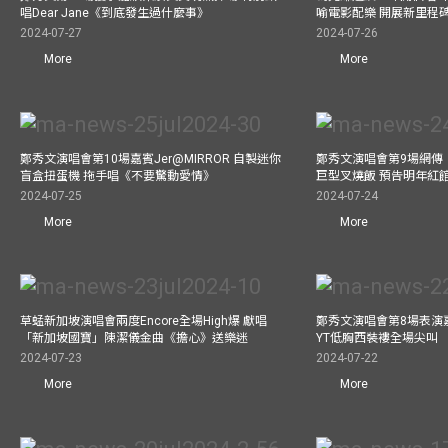
唱Dear Jane《到底發生過什麼事》
喻電影配樂 開展新里程
2024-07-27
2024-07-26
More
More
鄭秀文演唱會第10場嘉賓Jer@MIRROR 自製迷你
鄭秀文演唱會第9場網傳
盲盒扭蛋機 拖手唱《不要驚動愛情》
巨型叉燒飯 預告明年紅
2024-07-25
2024-07-24
More
More
草蜢新加坡演唱會兩度Encore全場High爆 獻唱
鄭秀文演唱會第8場表演嘉
「新加坡國寶」陳潔儀金曲《擔心》送樂迷
YT低胸西裝褸全場尖叫
2024-07-23
2024-07-22
More
More