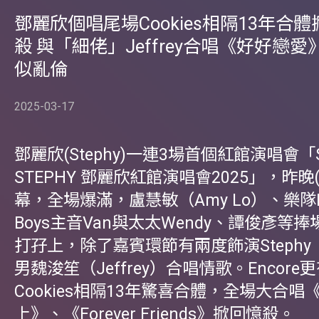
鄧麗欣個唱尾場Cookies相隔13年合
殺 與「細佬」Jeffrey合唱《好好戀愛
似亂倫
2025-03-17
鄧麗欣(Stephy)一連3場首個紅館演唱會「ST
STEPHY 鄧麗欣紅館演唱會2025」，昨晚
幕，全場爆滿，盧慧敏（Amy Lo）、樂隊No
Boys主音Van與太太Wendy、譚俊彥等
打孖上，除了嘉賓環節有兩度飾演Steph
男魏浚笙（Jeffrey）合唱情歌。Encor
Cookies相隔13年驚喜合體，全場大合唱
上》、《Forever Friends》掀回憶殺。