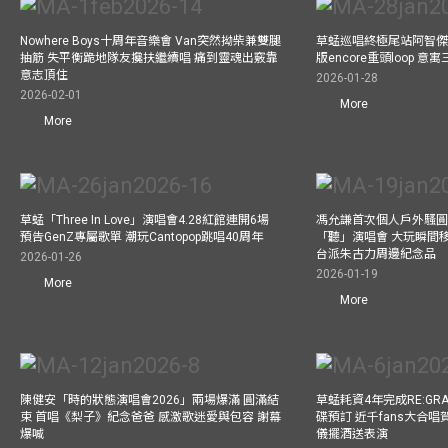
Nowhere Boys十周年音樂會 Van突然拗柴兼雙腿
草蜢巡唱終極尾站阿智傑
抽筋 失平衡跪地隊友攙扶繼續唱 痛到靈魂出竅靠
版encore重頭loop 
意志頂住
2026-01-28
2026-02-01
More
More
草蜢「Three In Love」演唱會4.28紅館連開6場
馮允謙首次個人戶外騷圓
預告GenZ專屬歌單 潮玩Cantopop跳唱40周年
「聽」演唱會 大玩瞬間移動
台派朱古力周邊紀念品
2026-01-26
2026-01-19
More
More
陳健安「時的狀態演唱會2026」兩場爆滿 圓滿結
草蜢耗資4年完成RE:GRA
束 首唱《梨子》紀念爸爸 感激歌迷愛與包容 謝幕
碟預訂 近千fans大合
爆喊
儀擺酒送表演