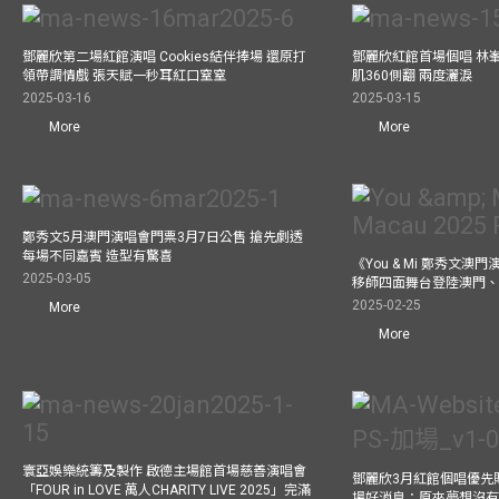
鄧麗欣第二場紅館演唱 Cookies結伴捧場 還原打
鄧麗欣紅館首場個唱 林
領帶調情戲 張天賦一秒耳紅口窒窒
肌360側翻 兩度灑淚
2025-03-16
2025-03-15
More
More
鄭秀文5月澳門演唱會門票3月7日公售 搶先劇透
每場不同嘉賓 造型有驚喜
《You & Mi 鄭秀文澳門
2025-03-05
移師四面舞台登陸澳門、
2025-02-25
More
More
寰亞娛樂統籌及製作 啟德主場館首場慈善演唱會
鄧麗欣3月紅館個唱優先
「FOUR in LOVE 萬人CHARITY LIVE 2025」完滿
場好消息：原來夢想沒