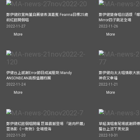
鄭伊健欣賞夠薑自薦做表演嘉賓 Feanna目標25歲
鄭伊健變身唱日語版「幪
前紅館開個唱
Mirror四子跳足全場
2022-11-27
2022-11-26
More
More
伊健台上感謝Error節目成減壓劑 Mandy
鄭伊健向太太唱情歌大放
ANSONBEAN高顏值麵粉團
神奇又幸福
2022-11-24
2022-11-21
More
More
鄭伊健紅館個唱開鑼 巨幕震撼登場 「謎肉杯麵」
草蜢演唱會尾場感謝師傅
雲浩影《一對對》全場燈海
醫台上流下男兒淚
2022-11-20
2022-10-31