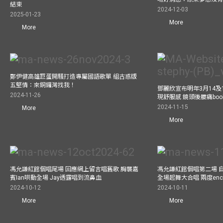
結束
2024-12-03
2025-01-23
More
More
鄭伊健高雄巨蛋開騷打造專屬國語歌單 組古惑版
五堅情：來銅鑼灣找我！
鄧麗欣宣布明年3月14及
2024-11-26
現舒服感 鏡頭後腰痛bo
2024-11-15
More
More
馮允謙紅館個唱尾場 回應網上留言唱舊歌 胸襲嘉
馮允謙紅館個唱第二場 
賓Ian哄動全場 Jay透露唱到流鼻血
全場起舞大合唱 兩度enco
2024-10-12
2024-10-11
More
More