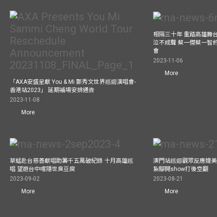
相隔三十年 重踏高雄舞
泣不成聲 蔡一傑蔡一智
會
2023-11-06
More
「AXA安盛呈獻 You & Mi 鄭秀文世界巡迴演唱會-
香港站2023」 延期補場安排通告
2023-11-08
More
草蜢赴台慈善獻唱助籌千五萬破紀錄 十月高雄巡
澳門站巡迴觀眾反應媲美
唱 望遊台中嚐隱世臭豆腐
紥腳開show打後空翻
2023-09-02
2023-08-21
More
More