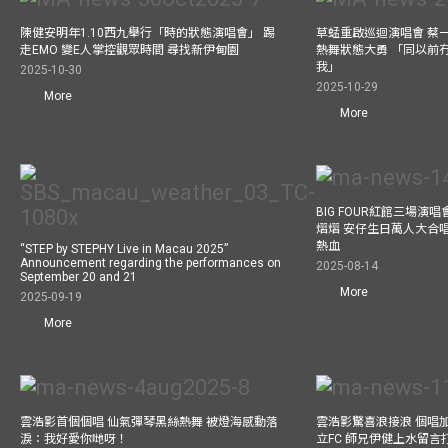
陳健安明年1.10西九舉行「時的狀態演唱會」 踢
草蜢重啟巡迴演唱會 蔡
走EMO 變E人掌控觀眾時間 尋找新伊甸園
熱舞狀態大勇 「同以前
我」
2025-10-30
2025-10-29
More
More
BIG FOUR紅館三場演
熠熠 安仔生日萬人大合
熱血
“STEP by STEPHY Live in Macau 2025”
Announcement regarding the performances on
2025-08-14
September 20 and 21
More
2025-09-19
More
雲浩影首個個唱 仙氣彈琴黑絲熱舞 被燈海感動落
雲浩影驚喜浪接浪 個唱
淚：我好愛你哋呀！
立FC 師兄伊健上水留言