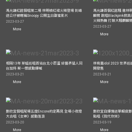
馮允謙紅館個唱第二場 林明禎紅裙火辣登場 釗峰
馮允謙首個紅館騷 邀林
送公仔被暱稱Snoopy 公開生日甜蜜影片
麟臂 跳唱Blackpink
火辣熱舞 打鼓大騷麒麟臂 跳
2023-03-27
2023-03-27
More
More
相隔13年 草蜢巡唱首站台北小巨蛋 綜藝界猛人同
林宥嘉idol 2023 世
台加持 蔡一傑感動爆喊
開發售
2023-03-21
2023-03-21
More
More
鄭欣宜個唱尾場五度Encore約定再見 全場小夜燈
鄭欣宜自爆情迷單眼皮鄭
大合唱《女神》感動落淚
點唱《我代你哭》
2023-03-20
2023-03-19
More
More