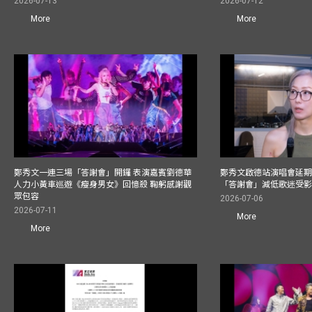
2026-07-13
2026-07-12
More
More
鄭秀文一連三場「答謝會」開鑼 表演嘉賓劉德華
鄭秀文啟德站演唱會延期
人力小黃車巡遊《瘦身男女》回憶殺 鞠躬感謝觀
「答謝會」減低歌迷受
眾包容
2026-07-06
2026-07-11
More
More