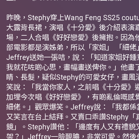
昨晚，Stephy穿上Wang Feng SS25 cou
大露背長裙，演唱《十分愛》後介紹表演嘉賓J
場，二人合唱《好好戀愛》後擁抱。因為
部電影都是演姊弟，所以「家姐」 「細佬
Jeffrey送她一張咭，說：「知道家姐好
我就花咗啲心思，畫幅畫送俾你。」他畫
睛、長髮，疑似Stephy的可愛女仔，畫風清純
笑說：「我當你家人，之前唱《十分愛》
加埋今次唱《好好戀愛》，有啲亂倫嘅感
細佬。」觀眾爆笑。Jeffrey說：「我都
又笑言在台上結拜。又賣口乖讚Stephy
鏡」。Stephy讚他：「邊度有人又有禮貌
架？」Jeffrey一臉靦腆，非常可愛。然