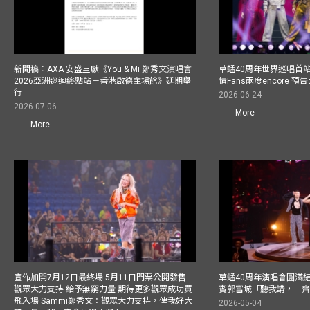
新聞稿︰AXA 安盛呈獻《You & Mi 鄭秀文演唱會
草蜢40周年世界巡唱首
2026亞洲巡迴終點站－香港啟德主場館》延期舉
情Fans兩度encore
行
2026-06-24
2026-07-06
More
More
宣佈加開7月12日最終場 5月11日門票公開發售
草蜢40周年演唱會圓滿結束F
觀眾大力支持 給予無窮力量 期待更多觀眾成功買
賓郭富城「聽我講，一
飛入場 Sammi鄭秀文：觀眾大力支持，俾我好大
2026-05-04