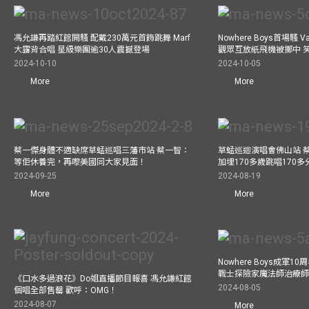
馮允謙再踏紅館開騷 配戴230萬元首飾跳舞 Marf
Nowhere Boys首場騷 
大露背合唱 星級樂團逾30人震撼登場
觀眾互放紙飛機被擲中 
2024-10-10
2024-10-05
More
More
蔡一傑身體不適缺席草蜢巡唱三藩市站 蔡一智：
草蜢巡迴演唱會佛山站 
等佢休養完，再嚟美國同大家見面！
加埋170多歲跳唱170
2024-09-25
2024-08-19
More
More
Nowhere Boys成軍
戰士探險家魔法師治療師瘋
《口水多過浪花》Do姐直播節目報喜 馮允謙紅館
2024-08-05
個唱全部售罄 歡呼：OMG！
2024-08-07
More