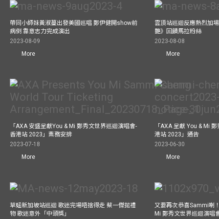
帶同小師妹黃淑蔓出發美國巡唱 鄭伊健開show前
雲頂站巡迴反應熱烈加場
病倒 靠意志力完成演出
艷》回饋馬拉粉絲
2023-08-09
2023-08-08
More
More
「AXA 安盛呈獻You & Mi 鄭秀文世界巡迴演唱會-
「AXA 呈獻 You & M
香港站 2023」票務安排
港站 2023」通告
2023-07-18
2023-06-30
More
More
草蜢新加坡站巡迴 歌迷完場唔捨得走 蔡一傑拋禮
又要再次恭喜Sammi喇！A
物 歌迷意外「中頭獎」
Mi 鄭秀文世界巡迴演唱會