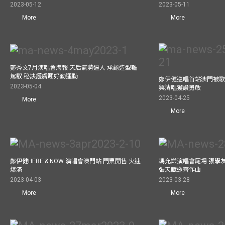
2023-05-12
2023-05-11
More
More
鄭秀文7月演唱會海報 天后氣勢逼人 承認造型難
駕馭 秘訣護膚睡好勤運動
鄭伊健巡唱首站澳門被歌
2023-05-04
興清唱獲讚勇敢
2023-04-25
More
More
鄭伊健HERE & NOW 演唱會澳門站 門票開售 火速
馮允謙演唱會尾場 張學
爆滿
張天賦邀齊作曲
2023-04-03
2023-03-28
More
More