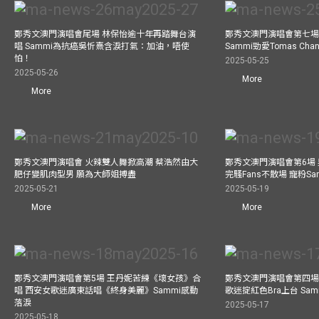
鄭秀文澳門演唱會尾場 林保怡逾十年再踏舞台演
鄭秀文澳門演唱會第七場
唱 Sammi為抗癌吳忻熹含淚打氣：加油，唔使
Sammi勁愛Tomas C
怕！
2025-05-25
2025-05-26
More
More
鄭秀文澳門演唱會 火辣雙人舞掀高潮 蔡浩然由大
鄭秀文澳門演唱會第6場
肥仔變肌肉型男 願為大師姐搏盡
完騷Fans不散場 寵粉S
2025-05-21
2025-05-19
More
More
鄭秀文澳門演唱會第5場 王丹妮苦練《壞女孩》合
鄭秀文澳門演唱會第四場
唱 西安女歌迷廣東話唱《終身美麗》Sammi感動
歌迷掟紅色Bra上台 Sa
落淚
2025-05-17
2025-05-18