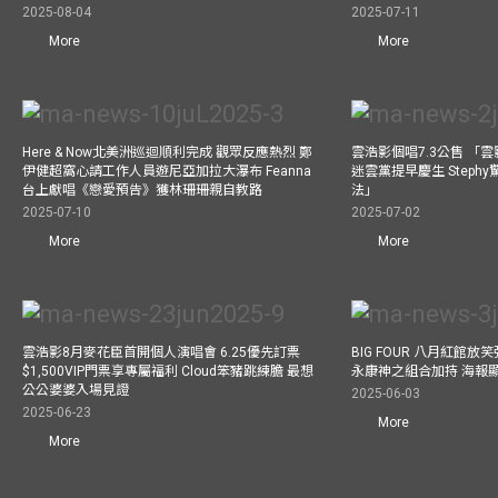
2025-08-04
2025-07-11
More
More
Here & Now北美洲巡迴順利完成 觀眾反應熱烈 鄭
雲浩影個唱7.3公售 「
伊健超窩心請工作人員遊尼亞加拉大瀑布 Feanna
迷雲黨提早慶生 Step
台上獻唱《戀愛預告》獲林珊珊親自教路
法」
2025-07-10
2025-07-02
More
More
雲浩影8月麥花臣首開個人演唱會 6.25優先訂票
BIG FOUR 八月紅館放笑彈
$1,500VIP門票享專屬福利 Cloud笨豬跳練膽 最想
永康神之組合加持 海報
公公婆婆入場見證
2025-06-03
2025-06-23
More
More