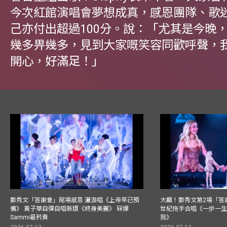
今次紅館演唱會夢想成真，感恩團隊、歌
己亦付出超過100分。說：「尤其是今晚
幾多畀幾多，見到大家嘅笑容同歡呼聲，
開心，好滿足！」
鄭秀文「答謝會」尾場感恩 灑淚唱《上帝早已預
大癲！鄭秀文第2場「答
備》 黃子華自彈自唱新版《終身美麗》 冧爆
世紀拖手合唱《一步一
Sammi最矜貴
我》