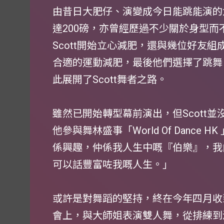
由昔日大肥仔、演變成今日能跳能演的六
達200磅，亦曾經歷過不少關於身型
Scott開始立心減肥，還與幾位好友
合適的運動減肥，最後他們選擇了跳舞，
此展開了Scott舞者之路。
雖然已開始轉型幕前演出，但Scott並
他參與舞林盛事「World Of Danc
係興趣，仲係我人生中嘅『伯樂』，我
可以話豐富咗我嘅人生。」
或許是對舞蹈的堅持，終在今年四月收到
會上，與大師姐表演雙人舞，從排練到