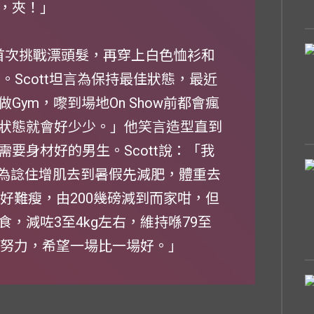
，夾！」
tt首次挑戰漂頭髮，再穿上白色恤衫和
型。Scott坦言為保持最佳狀態，最近
ym，嚟到場地On Show前都會瘋
狀態就會好少少。」他笑言造型直到
要身材好的男生。Scott說：「我
因為諗住增肌去到暑假先減肥，體重去
亦好難瘦，由200幾磅減到而家咁，但
，減咗3至4kg左右，維持喺79至
續努力，希望一場比一場好。」