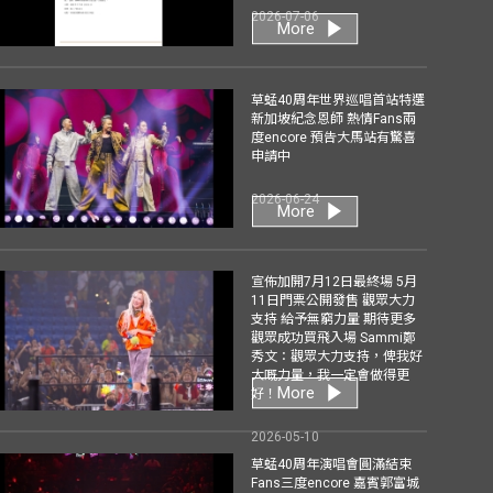
2026-07-06
More
草蜢40周年世界巡唱首站特選
新加坡紀念恩師 熱情Fans兩
度encore 預告大馬站有驚喜
申請中
2026-06-24
More
宣佈加開7月12日最終場 5月
11日門票公開發售 觀眾大力
支持 給予無窮力量 期待更多
觀眾成功買飛入場 Sammi鄭
秀文：觀眾大力支持，俾我好
大嘅力量，我一定會做得更
More
好！
2026-05-10
草蜢40周年演唱會圓滿結束
Fans三度encore 嘉賓郭富城