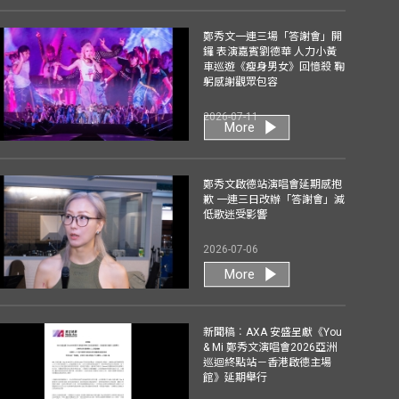
鄭秀文一連三場「答謝會」開
鑼 表演嘉賓劉德華 人力小黃
車巡遊《瘦身男女》回憶殺 鞠
躬感謝觀眾包容
2026-07-11
More
鄭秀文啟德站演唱會延期感抱
歉 一連三日改辦「答謝會」減
低歌迷受影響
2026-07-06
More
新聞稿︰AXA 安盛呈獻《You
& Mi 鄭秀文演唱會2026亞洲
巡迴終點站－香港啟德主場
館》延期舉行