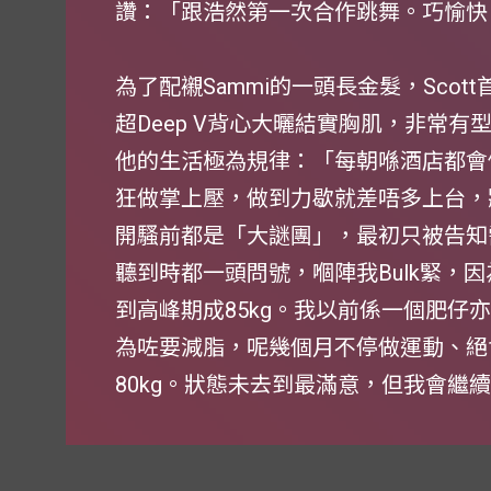
讚：「跟浩然第一次合作跳舞。巧愉快
為了配襯Sammi的一頭長金髮，Sco
超Deep V背心大曬結實胸肌，非常有
他的生活極為規律：「每朝喺酒店都會做G
狂做掌上壓，做到力歇就差唔多上台，
開騷前都是「大謎團」，最初只被告知需
聽到時都一頭問號，嗰陣我Bulk緊，
到高峰期成85kg。我以前係一個肥仔
為咗要減脂，呢幾個月不停做運動、絕食
80kg。狀態未去到最滿意，但我會繼