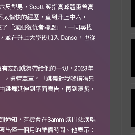
尺型男，Scott 笑指高峰體重曾高
而不太愉快的經歷，直到升上中六，
組成了「減肥復仇者聯盟」，一同尋找
並在升上大學後加入 Danso，也從
沒有忘記跳舞帶給他的一切，2023年
e HK 」，勇奪亞軍。「跳舞對我嚟講唔只
由跳舞延伸到平面廣告，再到演戲，
通知，有機會在Sammi澳門站演唱
演出僅一個月的準備時間。他表示：