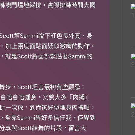
喺澳門場地綵排，實際排練時間大概
ott幫Sammi脫下紅色長外套、身
圈、加上兩度面貼面疑似激嘴的動作，
是Scott將面部緊貼著Sammi的
步，Scott坦言最初有些顧忌：
ch佢會唔會唔鍾意，又驚太多『肉搏』
次比一次放，到而家好似埋身肉搏咁，
。全靠Sammi畀好多信任我，佢畀到
分享與Scott練舞的片段，留言大