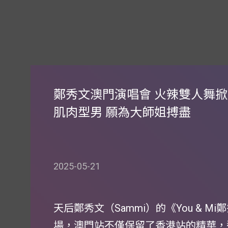
鄭秀文澳門演唱會 火辣雙人舞掀
肌肉型男 願為大師姐搏盡
2025-05-21
天后鄭秀文（Sammi）的《You & M
場，澳門站不僅保留了香港站的精華，