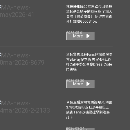
林珊珊相隔20年再踏台回憶殺
草蜢送金哨子隨時候命 全場大
合唱《戀愛預告》 伊健肉緊後
台打點嗌GoodShow
2026-05-01
More
草蜢驚喜現身Fans包場睇演唱
會Blu-ray足本版 夾定4月紅館
打Call手勢配喜慶Dress Code
鬥跳唱
2026-03-30
More
草蜢直播演唱會周邊曝光 預告
$780成寵粉區 LED幕牆巴士
廣告 Fans改機票提早到港為
打卡
2026-03-24