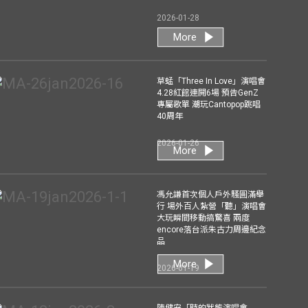
2026-01-28
More
草蜢「Three In Love」演唱會
4.28紅館連開6場 預告GenZ
專屬歌單 潮玩Cantopop跳唱
40周年
2026-01-26
More
馮允謙首次個人戶外騷圓滿舉
行 場外百人紮營「聽」演唱會
大玩瞬間移動搞驚喜 兩度
encore落台派朱古力周邊紀念
品
More
2026-01-19
陳健安「時的狀態演唱會