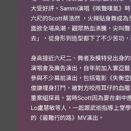
大受好評。Sammi演唱《唉聲嘆氣》
六尺的Scott蔡浩然 ，火辣貼身舞
面掀全場高潮，觀眾熱血沸騰，尖叫聲不
去」，從身形到造型都下了不少苦功，
身高接近六尺二、舞者及模特兒出身的S
演唱會及廣告演出，自年前加入寰亞藝
參與不少幕前演出，包括電影《失衡空
俊謙埋身打鬥，被對方咬甩耳仔的血腥
重案組探員，當時Scott因為要在劇中
Lo盧慧敏等人，一起跟武術指導上堂學功夫
的《最難行的路》MV演出。