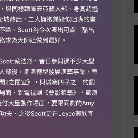
時，與同樣隸屬寰亞藝人部、身高超過
成為全城熱話，二人擁抱兼疑似咀嘴的畫
斷。Scott為今次演出可謂「豁出
務求為大師姐做到最好。
cott蔡浩然，昔日參與過不少大型
人部後，漸漸轉型發展演藝事業，曾
間2之闇室》，與城寨四子之一的劉
場面、到電視劇《叠影狙擊》，飾演
應付大量動作場面，要跟同劇的Amy
、之後Scott更在Joyce鄭欣宜