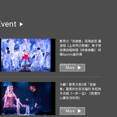
Event
鄭秀文「答謝會」尾場感恩 灑
淚唱《上帝早已預備》 黃子華
自彈自唱新版《終身美麗》 冧
爆Sammi最矜貴
2026-07-13
More
大癲！鄭秀文第2場「答謝
會」嘉賓許志安派福利 世紀拖
手合唱《一步一生》《其實你
心裏有沒有我》
2026-07-12
More