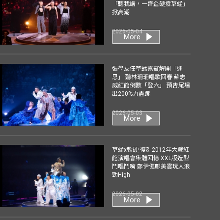
「聽我講，一齊企硬撐草蜢」
掀高潮
2026-05-04
More
張學友任草蜢嘉賓解開「迷
思」 聽林珊珊唱歌回春 蘇志
威紅館倒數「登六」 預告尾場
出200%力盡跳
2026-05-03
More
草蜢x軟硬 復刻2012年大戰紅
館演唱會集體回憶 XXL版造型
鬥唱鬥嘴 鄭伊健鄺美雲玩人浪
勁High
2026-05-02
More