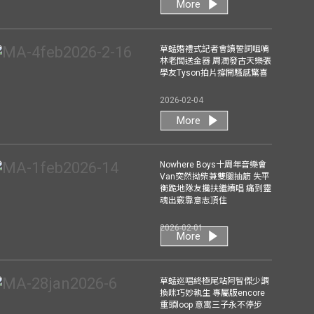
More
草蜢婚禮式記者會讀誓詞咀嘴
林老闆送金器 周潤發古天樂張
學友Tyson拍片撐開騷感驚喜
2026-02-04
More
Nowhere Boys十周年音樂會
Van突然拗柴兼雙腿抽筋 失平
衡跪地隊友攙扶繼續唱 痛到靈
魂出竅靠意志頂住
2026-02-01
More
草蜢巡唱終極尾站阿智傑少調
換咪巧妙執生 專屬版encore
重頭loop 意寓三子永不停步