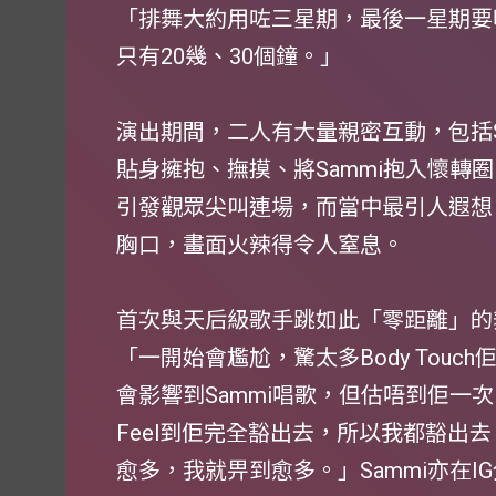
「排舞大約用咗三星期，最後一星期要
只有20幾、30個鐘。」
演出期間，二人有大量親密互動，包括Sc
貼身擁抱、撫摸、將Sammi抱入懷轉
引發觀眾尖叫連場，而當中最引人遐想，就
胸口，畫面火辣得令人窒息。
首次與天后級歌手跳如此「零距離」的舞
「一開始會尷尬，驚太多Body Tou
會影響到Sammi唱歌，但估唔到佢一
Feel到佢完全豁出去，所以我都豁出去
愈多，我就畀到愈多。」Sammi亦在IG