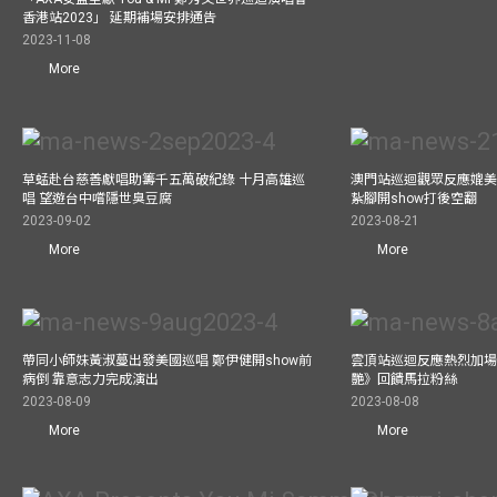
香港站2023」 延期補場安排通告
2023-11-08
More
草蜢赴台慈善獻唱助籌千五萬破紀錄 十月高雄巡
澳門站巡迴觀眾反應媲美
唱 望遊台中嚐隱世臭豆腐
紥腳開show打後空翻
2023-09-02
2023-08-21
More
More
帶同小師妹黃淑蔓出發美國巡唱 鄭伊健開show前
雲頂站巡迴反應熱烈加場
病倒 靠意志力完成演出
艷》回饋馬拉粉絲
2023-08-09
2023-08-08
More
More