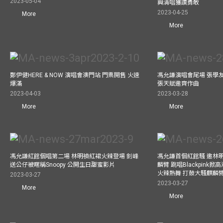
2023-05-04
興清唱獲讚勇敢
2023-04-25
More
More
鄭伊健HERE & NOW 演唱會澳門站 門票開售 火速
馮允謙演唱會尾場 張學
爆滿
張天賦邀齊作曲
2023-04-03
2023-03-28
More
More
馮允謙紅館個唱第二場 林明禎紅裙火辣登場 釗峰
馮允謙首個紅館騷 邀林
送公仔被暱稱Snoopy 公開生日甜蜜影片
麟臂 跳唱Blackpink
火辣熱舞 打鼓大騷麒麟臂 跳
2023-03-27
2023-03-27
More
More