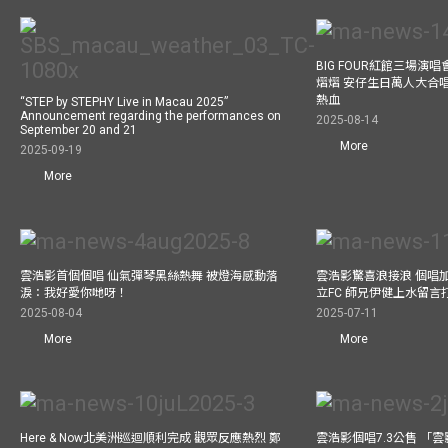
BIG FOUR紅館三場演
熠熠 安仔生日萬人大合
熱血
“STEP by STEPHY Live in Macau 2025”
Announcement regarding the performances on
2025-08-14
September 20 and 21
More
2025-09-19
More
雲浩影首個個唱 仙氣彈琴黑絲熱舞 被燈海感動落
雲浩影驚喜浪接浪 個唱
淚：我好愛你哋呀！
立FC 師兄伊健上水留言
2025-08-04
2025-07-11
More
More
Here & Now北美洲巡迴順利完成 觀眾反應熱烈 鄭
雲浩影個唱7.3公售 「