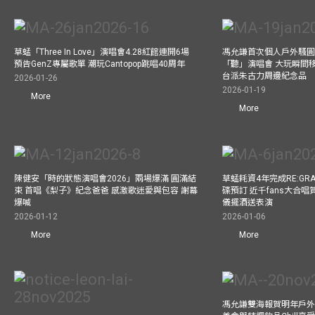
草蜢「Three In Love」演唱會4.28紅館連開6場
馮允謙首次個人戶外騷圓
預告GenZ專屬歌單 潮玩Cantopop跳唱40周年
「聽」演唱會 大玩瞬間移動
台派朱古力周邊紀念品
2026-01-26
2026-01-19
More
More
陳健安「時的狀態演唱會2026」兩場爆滿 圓滿結
草蜢耗資4年完成RE:GRA
束 首唱《梨子》紀念爸爸 感激歌迷愛與包容 謝幕
碟預訂 近千fans大合
爆喊
儀擺酒送表演
2026-01-12
2026-01-06
More
More
馮允謙雙海報賀明年戶外騷