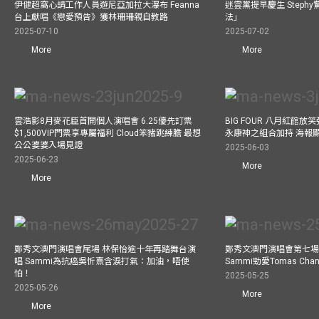
伊健超窩心請工作人員遊尼亞加拉大瀑布 Feanna
迷雲黨提早慶生 Step
台上獻唱《戀愛預告》獲林珊珊親自教路
法」
2025-07-10
2025-07-02
More
More
雲浩影8月麥花臣首開個人演唱會 6.25優先訂票
BIG FOUR 八月紅館放笑彈
$1,500VIP門票享專屬福利 Cloud笨豬跳練膽 最想
永康神之組合加持 海報
公公婆婆入場見證
2025-06-03
2025-06-23
More
More
鄭秀文澳門演唱會尾場 林保怡逾十年再踏舞台演
鄭秀文澳門演唱會第七場
唱 Sammi為抗癌吳忻熹含淚打氣：加油，唔使
Sammi勁愛Tomas C
怕！
2025-05-25
2025-05-26
More
More