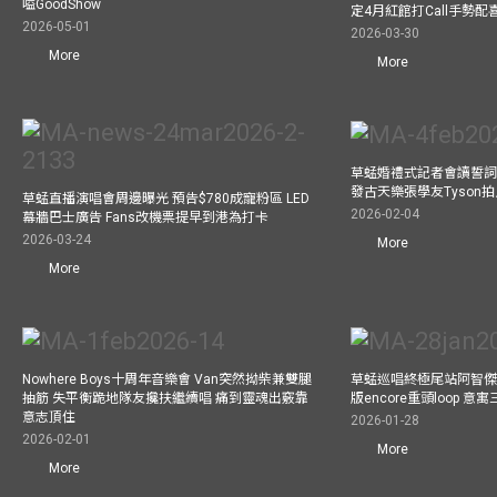
嗌GoodShow
定4月紅館打Call手勢配喜
2026-05-01
2026-03-30
More
More
草蜢婚禮式記者會讀誓詞
發古天樂張學友Tyson
草蜢直播演唱會周邊曝光 預告$780成寵粉區 LED
2026-02-04
幕牆巴士廣告 Fans改機票提早到港為打卡
2026-03-24
More
More
Nowhere Boys十周年音樂會 Van突然拗柴兼雙腿
草蜢巡唱終極尾站阿智傑
抽筋 失平衡跪地隊友攙扶繼續唱 痛到靈魂出竅靠
版encore重頭loop 
意志頂住
2026-01-28
2026-02-01
More
More