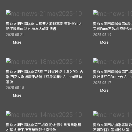
鄭秀文澳門演唱會 火辣雙人舞掀高潮 蔡浩然由大
鄭秀文澳門演唱會第6場
肥仔變肌肉型男 願為大師姐搏盡
完騷Fans不散場 寵粉S
2025-05-21
2025-05-19
More
More
鄭秀文澳門演唱會第5場 王丹妮苦練《壞女孩》合
鄭秀文澳門演唱會第四場
唱 西安女歌迷廣東話唱《終身美麗》Sammi感動
歌迷掟紅色Bra上台 Sa
落淚
2025-05-17
2025-05-18
More
More
鄭秀文澳門演唱會第三場嘉賓林愷鈴 自彈自唱騷
鄭秀文澳門站加唱專屬
才華 向天下所有母親節快樂致敬
不可取替》答謝粉絲 第二