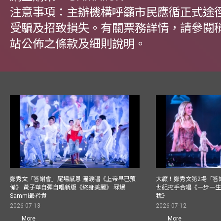
注意事項：主辦機構呼籲市民應循正式途
受騙及招致損失。有關票務詳情，請參閱
站公佈之條款及細則說明。
鄭秀文「答謝會」尾場感恩 灑淚唱《上帝早已預
大癲！鄭秀文第2場「答
備》 黃子華自彈自唱新版《終身美麗》 冧爆
世紀拖手合唱《一步一
Sammi最矜貴
我》
2026-07-13
2026-07-12
More
More