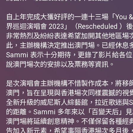
自上年完成大獲好評的一連十三場「You & 
界巡迴演唱會 2023」（Rescheduled 
非常熱烈及紛紛表達希望加開其他地區場
此，主辦機構決定推出澳門場。已經休息
Sammi 表示十分期待，更錄了影片給各
說澳門場次的安排以及票務等資訊。
是次演唱會主辦機構不惜製作成本，將移
澳門，旨在呈現與香港場次同樣震撼的視
全新升級的威尼斯人綜藝館，拉近歌迷與Sa
的距離。Sammi 多年來以「百變天后」
澳門場將延續創意精神。不僅保留各種經
告加入新元素，希望事隔香港場次多月後