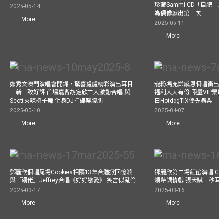
珍藏Sammi CD「自肥」
2025-05-14
為偶像獻出第一次
More
2025-05-11
More
鄭秀文澳門演唱會開鑼，驚喜處處精彩演出耳目
寵粉馮允謙感恩個唱衝出香
一新一致好評 首場嘉賓胡定欣二人激動合唱 與
福利人人有份 限量VIP票
Scott火辣椅子舞 化身DJ打碟曬腹肌
日HotdogTIX優先購票
2025-05-10
2025-04-07
More
More
鄧麗欣個唱尾場Cookies相隔13年合體掀回憶殺
鄧麗欣第二場紅館演唱 Co
與「細佬」Jeffrey合唱《好好戀愛》 笑言似亂倫
領帶調情戲 張天賦一秒
2025-03-17
2025-03-16
More
More