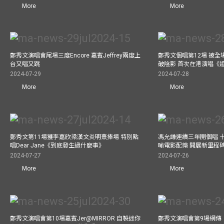
More
More
鄭秀文演唱會尾場三度Encore 嘉賓Jeffrey兩度上
鄭秀文個唱第12場 被全
台又唱又跳
破陰影 首次在港演唱《
2024-07-29
2024-07-28
More
More
鄭秀文第11場獲李嘉欣梁漢文炎明熹捧場 特別點
馮允謙連續三年開個唱 
唱Dear Jane《到底發生過什麼事》
喻電影配樂 開展新里程
2024-07-27
2024-07-26
More
More
鄭秀文演唱會第10場嘉賓Jer@MIRROR 自製迷你
鄭秀文演唱會第9場網傳