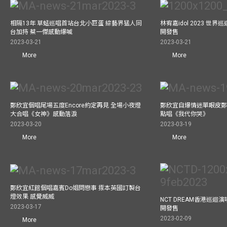
相隔13年 草蜢巡唱首站台北小巨蛋 綜藝界猛人同
林宥嘉idol 2023 世
台加持 蔡一傑感動爆喊
開發售
2023-03-21
2023-03-21
More
More
鄭欣宜個唱尾場五度Encore約定再見 全場小夜燈
鄭欣宜自爆情迷單眼皮鄭
大合唱《女神》感動落淚
點唱《我代你哭》
2023-03-20
2023-03-19
More
More
鄭欣宜紅館個唱嘉賓Do姐問戀事 揼本英國訂製台
燈效果 感覺威威
NCT DREAM香港巡迴
2023-03-17
開發售
2023-02-09
More