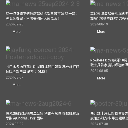
蔡一傑身體不適缺席草蜢巡唱三藩市站 蔡一智：
草蜢巡迴演唱會佛山站 
等佢休養完，再嚟美國同大家見面！
加埋170多歲跳唱170
2024-09-25
2024-08-19
More
More
Nowhere Boys成軍
戰士探險家魔法師治療師瘋
《口水多過浪花》Do姐直播節目報喜 馮允謙紅館
2024-08-05
個唱全部售罄 歡呼：OMG！
2024-08-07
More
More
馮允謙紅館個唱周二公售 預告有驚喜 鬚根壯臂沉
馮允謙十月紅館個唱優先購
思甜笑Chok樣Jay多面睇
感謝熱烈支持 承諾繼續
2024-08-02
2024-07-30