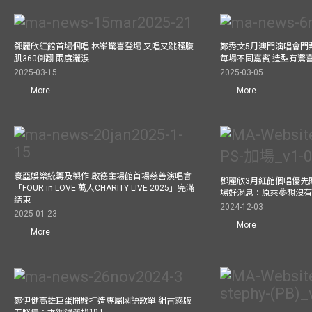
鄧麗欣紅館首場個唱 林峯驚喜登場 又唱又跳騷腹
鄭秀文5月澳門演唱會門票
肌360側翻 兩度灑淚
每場不同嘉賓 造型有驚
2025-03-15
2025-03-05
More
More
寰亞娛樂統籌及製作 啟德主場館首場慈善演唱會
鄧麗欣3月紅館個唱優先
「FOUR in LOVE 萬人CHARITY LIVE 2025」完滿
場好消息：原來夢想沒
結束
2024-12-03
2025-01-23
More
More
鄭伊健高雄巨蛋開騷打造專屬國語歌單 組古惑版