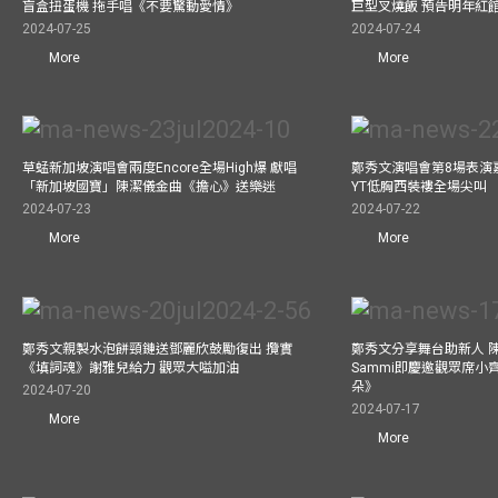
盲盒扭蛋機 拖手唱《不要驚動愛情》
巨型叉燒飯 預告明年紅
2024-07-25
2024-07-24
More
More
草蜢新加坡演唱會兩度Encore全場High爆 獻唱
鄭秀文演唱會第8場表演嘉
「新加坡國寶」陳潔儀金曲《擔心》送樂迷
YT低胸西裝褸全場尖叫
2024-07-23
2024-07-22
More
More
鄭秀文親製水泡餅頸鏈送鄧麗欣鼓勵復出 攬實
鄭秀文分享舞台助新人 
《填詞魂》謝雅兒給力 觀眾大嗌加油
Sammi即慶邀觀眾席小
朵》
2024-07-20
2024-07-17
More
More