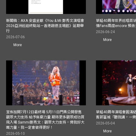
新聞稿︰AXA 安盛呈獻《You & Mi 鄭秀文演唱會
草蜢40周年世界巡唱首
2026亞洲巡迴終點站－香港啟德主場館》延期舉
情Fans兩度encore
行
2026-06-24
2026-07-06
More
More
宣佈加開7月12日最終場 5月11日門票公開發售
草蜢40周年演唱會圓滿結束F
觀眾大力支持 給予無窮力量 期待更多觀眾成功買
賓郭富城「聽我講，一
飛入場 Sammi鄭秀文：觀眾大力支持，俾我好大
2026-05-04
嘅力量，我一定會做得更好！
More
2026-05-10