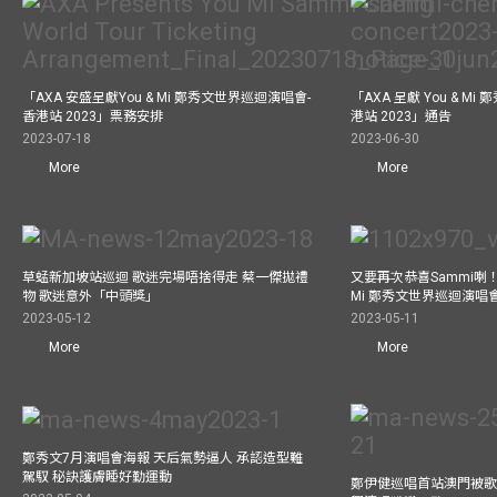
「AXA 安盛呈獻You & Mi 鄭秀文世界巡迴演唱會-
「AXA 呈獻 You & M
香港站 2023」票務安排
港站 2023」通告
2023-07-18
2023-06-30
More
More
草蜢新加坡站巡迴 歌迷完場唔捨得走 蔡一傑拋禮
又要再次恭喜Sammi喇！A
物 歌迷意外「中頭獎」
Mi 鄭秀文世界巡迴演唱會
2023-05-12
2023-05-11
More
More
鄭秀文7月演唱會海報 天后氣勢逼人 承認造型難
駕馭 秘訣護膚睡好勤運動
鄭伊健巡唱首站澳門被歌