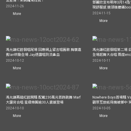
五堅情：來銅鑼灣找我！
鄧麗欣宣布明年3月14及
2024-11-26
現舒服感 鏡頭後腰痛bo
2024-11-15
More
More
馮允謙紅館個唱尾場 回應網上留言唱舊歌 胸襲嘉
馮允謙紅館個唱第二場 
賓Ian哄動全場 Jay透露唱到流鼻血
全場起舞大合唱 兩度enco
2024-10-12
2024-10-11
More
More
馮允謙再踏紅館開騷 配戴230萬元首飾跳舞 Marf
Nowhere Boys首場騷 
大露背合唱 星級樂團逾30人震撼登場
觀眾互放紙飛機被擲中 
2024-10-10
2024-10-05
More
More