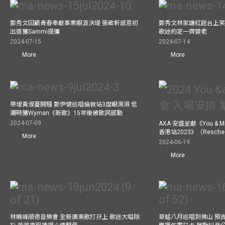
鄭秀文回顧青春奉獻事業眼淚決堤 張敬軒感恩初
鄭秀文林家謙紅館台上笑
出道獲Sammi提攜
歌迷約定一齊變老
2024-07-15
2024-07-14
More
More
帶埋黃淑蔓開騷 鄭伊健巡唱倫敦站3度眼濕濕 低
潮時獲Wyman《新歌》15年後被歌詞感動
2024-07-09
AXA 安盛呈獻《You &
香港站2023》（Resch
More
2024-06-19
More
林曉峰順德音樂會 全新廣東歌打孖上 歌迷大嗌除
草蜢八月巡唱到佛山 預告