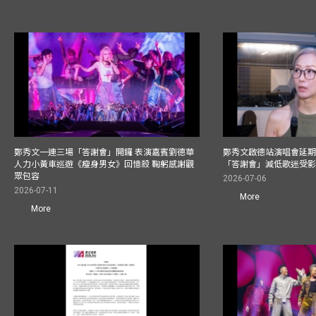
鄭秀文一連三場「答謝會」開鑼 表演嘉賓劉德華
鄭秀文啟德站演唱會延期
人力小黃車巡遊《瘦身男女》回憶殺 鞠躬感謝觀
「答謝會」減低歌迷受
眾包容
2026-07-06
2026-07-11
More
More