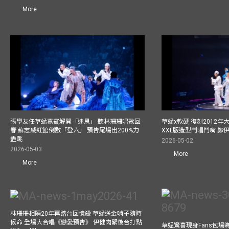
More
張學友任草蜢嘉賓解開「迷思」 聽林珊珊唱歌回
草蜢x軟硬 復刻2012
春 蘇志威紅館倒數「登六」 預告尾場出200%力
XXL版造型鬥唱鬥嘴 鄭
盡跳
2026-05-02
2026-05-03
More
More
林珊珊相隔20年再踏台回憶殺 草蜢送金哨子隨時
候命 全場大合唱《戀愛預告》 伊健肉緊後台打點
草蜢驚喜現身Fans包場睇演