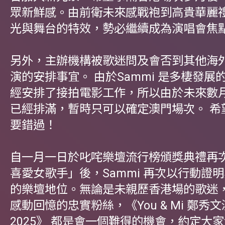
眾新鮮感。由前衛未來感戰袍到高貴華麗
光與舞台的特效，勢必繼續成為演唱會焦
另外，主辦機構被歌迷問及會否到其他海
演的安排事宜。 由於Sammi 是多棲發展
經安排了接拍電影工作，所以由於未來數
已經排滿，暫時只可以確定澳門場次。 希
要錯過！
自一月一日於叱咤樂壇流行榜頒獎典禮再
喜愛女歌手」後，Sammi 再次以行動證
的樂壇地位。無論是未親歷香港場的歌迷
感動回憶的忠實粉絲，《You & Mi 鄭秀
2025》 都是會一個難得的機會，約定大