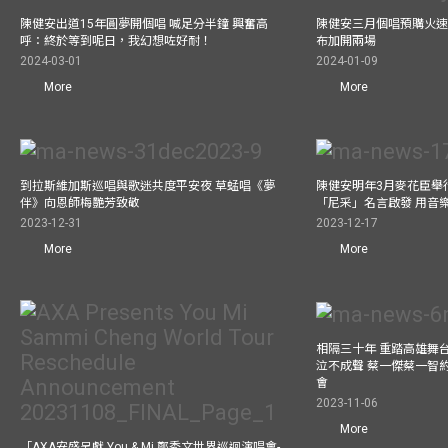
陳健安出道15年圓夢開個唱 喊足分半鐘 興奮高
陳健安三月個唱預購火速
呼：終於等到呢日，我幻想咗好耐！
布加開兩場
2024-03-01
2024-01-09
More
More
到拉斯維加斯巡唱與歌迷共度平安夜 草蜢唱《夢
陳健安明年3月麥花臣舉
伴》向恩師梅艷芳致敬
「尼采」名言啟發 用音
2023-12-31
2023-12-17
More
More
相隔三十年 重踏高雄舞
泣不成聲 蔡一傑蔡一智
會
2023-11-06
More
「AXA安盛呈獻 You & Mi 鄭秀文世界巡迴演唱會-