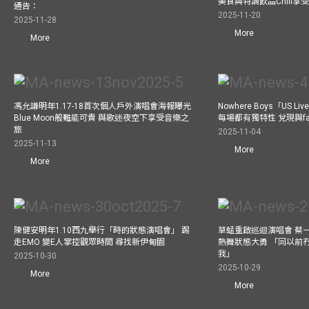
美食與特調飲品Chill享
通告：
2025-11-20
2025-11-28
More
More
馮允謙明年1.17-18首次個人戶外演唱會海報曝光
Nowhere Boys「US
Blue Moon般難能可貴 與歌迷夜空下享受音樂之
每場都有獨特性 兌現與f
旅
2025-11-04
2025-11-13
More
More
陳健安明年1.10西九舉行「時的狀態演唱會」 踢
草蜢重啟巡迴演唱會 蔡
走EMO 變E人掌控觀眾時間 尋找新伊甸園
熱舞狀態大勇 「同以前
我」
2025-10-30
2025-10-29
More
More