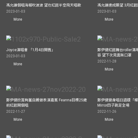
馮允謙個唱海報吹波波 望在紅館半空飛天唱歌
馮允謙達成願望 3月紅館閧
2023-01-03
2023-01-03
More
More
Joyce演唱會 「1月4日開售」
鄭伊健紅館舞台roller
容 望下次見面無口罩
2023-01-03
2022-11-28
More
More
鄭伊健欣賞夠薑自薦做表演嘉賓 Feanna目標25歲
鄭伊健變身唱日語版「幪
前紅館開個唱
Mirror四子跳足全場
2022-11-27
2022-11-26
More
More