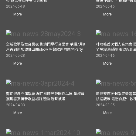
衫 爸爸專程捧場心情緊張
應援佈置打卡 啟動抖音
2024-06-18
2024-06-16
More
More
全新歌單及舞台戰衣 到澳門舉行音樂會 草蜢7月8
林曉峰首次個人音樂會 歌
月再到新加坡佛山開show 呼籲歌迷前來開Party
全場爆滿嚇襯 眼淚忍到
2024-05-28
2024-04-16
More
More
鄭伊健澳門演唱會 漏口風陳光榮開作品展 黃淑蔓
陳健安首次個唱完美落幕 媽
獲驚喜安排新歌登場好感動 靚聲被讚
衫送觀眾 最想食肥牛飲
2024-04-03
2024-03-05
More
More