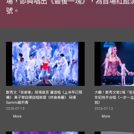
場，即興唱出《最後一塊》，為首場紅館
號。
鄭秀文「答謝會」尾場感恩 灑淚唱《上帝早已預
大癲！鄭秀文第2場「答
備》 黃子華自彈自唱新版《終身美麗》 冧爆
世紀拖手合唱《一步一
Sammi最矜貴
我》
2026-07-13
2026-07-12
More
More