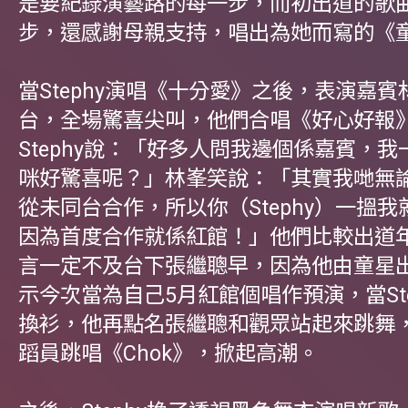
是要紀錄演藝路的每一步，而初出道的歌
步，還感謝母親支持，唱出為她而寫的《
當Stephy演唱《十分愛》之後，表演嘉
台，全場驚喜尖叫，他們合唱《好心好報
Stephy說：「好多人問我邊個係嘉賓，
咪好驚喜呢？」林峯笑說：「其實我哋無
從未同台合作，所以你（Stephy）一搵
因為首度合作就係紅館！」他們比較出道
言一定不及台下張繼聰早，因為他由童星
示今次當為自己5月紅館個唱作預演，當Ste
換衫，他再點名張繼聰和觀眾站起來跳舞
蹈員跳唱《Chok》，掀起高潮。