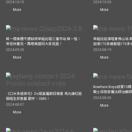
2024-10-10
2024-10-05
More
More
蔡一傑身體不適缺席草蜢巡唱三藩市站 蔡一智：
草蜢巡迴演唱會佛山站 
等佢休養完，再嚟美國同大家見面！
加埋170多歲跳唱170
2024-09-25
2024-08-19
More
More
Nowhere Boys成軍
戰士探險家魔法師治療師瘋
《口水多過浪花》Do姐直播節目報喜 馮允謙紅館
2024-08-05
個唱全部售罄 歡呼：OMG！
2024-08-07
More
More