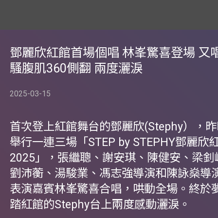
鄧麗欣紅館首場個唱 林峯驚喜登場 又
騷腹肌360側翻 兩度灑淚
2025-03-15
首次登上紅館舞台的鄧麗欣(Stephy），昨
舉行一連三場「STEP by STEPHY鄧麗
2025」，張繼聰、謝安琪、陳健安、梁
劉沛蘅、湯駿業、馮志強導演和陳詠燊導
表演嘉賓林峯驚喜合唱，哄動全場。終於
踏紅館的Stephy台上兩度感動灑淚。