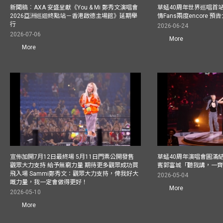
新聞稿︰AXA 安盛呈獻《You & Mi 鄭秀文演唱會
草蜢40周年世界巡唱首
2026亞洲巡迴終點站－香港啟德主場館》延期舉
情Fans兩度encore
行
2026-06-24
2026-07-06
More
More
宣佈加開7月12日最終場 5月11日門票公開發售
草蜢40周年演唱會圓滿結束F
觀眾大力支持 給予無窮力量 期待更多觀眾成功買
賓郭富城「聽我講，一
飛入場 Sammi鄭秀文：觀眾大力支持，俾我好大
2026-05-04
嘅力量，我一定會做得更好！
More
2026-05-10
More