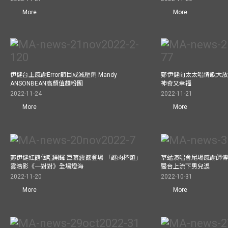
More
More
伊健台上感謝Error節目成減壓劑 Mandy
鄭伊健向太太唱情歌大放
ANSONBEAN高顏值麵粉團
神奇又幸福
2022-11-24
2022-11-21
More
More
鄭伊健紅館個唱開鑼 巨幕震撼登場 「謎肉杯麵」
草蜢演唱會尾場感謝師傅
雲浩影《一對對》全場燈海
醫台上流下男兒淚
2022-11-20
2022-10-31
More
More