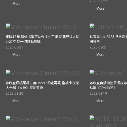
2023-03-27
More
More
相隔13年 草蜢巡唱首站台北小巨蛋 綜藝界猛人同
林宥嘉idol 2023 世
台加持 蔡一傑感動爆喊
開發售
2023-03-21
2023-03-21
More
More
鄭欣宜個唱尾場五度Encore約定再見 全場小夜燈
鄭欣宜自爆情迷單眼皮鄭
大合唱《女神》感動落淚
點唱《我代你哭》
2023-03-20
2023-03-19
More
More