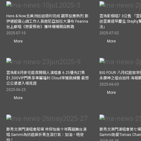
Here & Now北美洲巡迴順利完成 觀眾反應熱烈 鄭
雲浩影個唱7.3公售 「
伊健超窩心請工作人員遊尼亞加拉大瀑布 Feanna
迷雲黨提早慶生 Step
台上獻唱《戀愛預告》獲林珊珊親自教路
法」
2025-07-10
2025-07-02
More
More
雲浩影8月麥花臣首開個人演唱會 6.25優先訂票
BIG FOUR 八月紅館放笑彈
$1,500VIP門票享專屬福利 Cloud笨豬跳練膽 最想
永康神之組合加持 海報
公公婆婆入場見證
2025-06-03
2025-06-23
More
More
鄭秀文澳門演唱會尾場 林保怡逾十年再踏舞台演
鄭秀文澳門演唱會第七場
唱 Sammi為抗癌吳忻熹含淚打氣：加油，唔使
Sammi勁愛Tomas C
怕！
2025-05-25