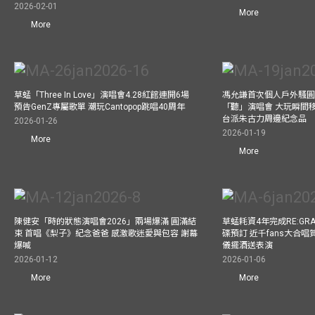
2026-02-01
More
More
草蜢「Three In Love」演唱會4.28紅館連開6場
馮允謙首次個人戶外騷圓
預告GenZ專屬歌單 潮玩Cantopop跳唱40周年
「聽」演唱會 大玩瞬間移動
台派朱古力周邊紀念品
2026-01-26
2026-01-19
More
More
陳健安「時的狀態演唱會2026」兩場爆滿 圓滿結
草蜢耗資4年完成RE:GRA
束 首唱《梨子》紀念爸爸 感激歌迷愛與包容 謝幕
碟預訂 近千fans大合
爆喊
儀擺酒送表演
2026-01-12
2026-01-06
More
More