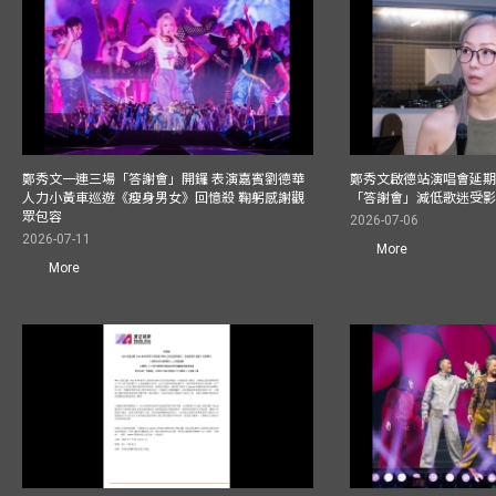
鄭秀文一連三場「答謝會」開鑼 表演嘉賓劉德華
鄭秀文啟德站演唱會延期
人力小黃車巡遊《瘦身男女》回憶殺 鞠躬感謝觀
「答謝會」減低歌迷受
眾包容
2026-07-06
2026-07-11
More
More