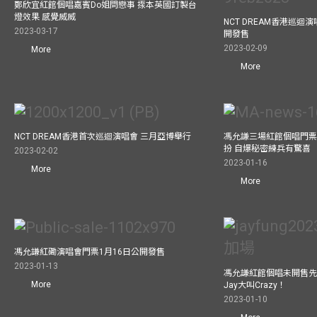
鄭欣宜紅館個唱嘉賓Do姐問戀事 揼本英國訂製台
燈效果 感覺威威
NCT DREAM香港巡迴
2023-03-17
開發售
2023-02-09
More
More
NCT DREAM香港首次巡迴演唱會 三月亞博舉行
馮允謙三場紅館個唱門票
扮 自爆秘密練兵有驚喜
2023-02-02
2023-01-16
More
More
馮允謙紅磡演唱會門票1月16日公開發售
2023-01-13
馮允謙紅館個唱未開售先
More
Jay大叫Crazy！
2023-01-10