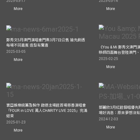
2025-03-17
2025-03-16
More
More
鄭秀文5月澳門演唱會門票3月7日公售 搶先劇透
每場不同嘉賓 造型有驚喜
《You & Mi 鄭秀文澳門
2025-03-05
移師四面舞台登陸澳門、
2025-02-25
More
More
寰亞娛樂統籌及製作 啟德主場館首場慈善演唱會
鄧麗欣3月紅館個唱優先
「FOUR in LOVE 萬人CHARITY LIVE 2025」完滿
場好消息：原來夢想沒
結束
2024-12-03
2025-01-23
More
More