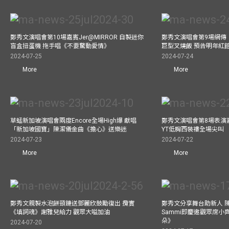
鄭秀文演唱會第10場嘉賓Jer@MIRROR 自製迷你
鄭秀文演唱會第9場網傳
盲盒扭蛋機 拖手唱《不要驚動愛情》
巨型叉燒飯 預告明年紅
2024-07-25
2024-07-24
More
More
草蜢新加坡演唱會兩度Encore全場High爆 獻唱
鄭秀文演唱會第8場表演嘉
「新加坡國寶」陳潔儀金曲《擔心》送樂迷
YT低胸西裝褸全場尖叫
2024-07-23
2024-07-22
More
More
鄭秀文親製水泡餅頸鏈送鄧麗欣鼓勵復出 攬實
鄭秀文分享舞台助新人 
《填詞魂》謝雅兒給力 觀眾大嗌加油
Sammi即慶邀觀眾席小
朵》
2024-07-20