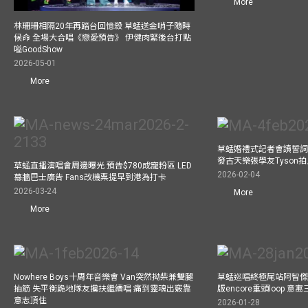
More
林珊珊相隔20年再踏台回憶殺 草蜢送金哨子隨時
候命 全場大合唱《戀愛預告》 伊健肉緊後台打點
嗌GoodShow
2026-05-01
More
草蜢婚禮式記者會讀誓詞
發古天樂張學友Tyson
草蜢直播演唱會周邊曝光 預告$780成寵粉區 LED
2026-02-04
幕牆巴士廣告 Fans改機票提早到港為打卡
2026-03-24
More
More
Nowhere Boys十周年音樂會 Van突然拗柴兼雙腿
草蜢巡唱終極尾站阿智傑
抽筋 失平衡跪地隊友攙扶繼續唱 痛到靈魂出竅靠
版encore重頭loop 
意志頂住
2026-01-28