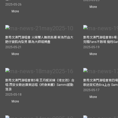
2025-05-26
More
More
鄭秀文澳門演唱會 火辣雙人舞掀高潮 蔡浩然由大
鄭秀文澳門演唱會第6場
肥仔變肌肉型男 願為大師姐搏盡
完騷Fans不散場 寵粉S
2025-05-21
2025-05-19
More
More
鄭秀文澳門演唱會第5場 王丹妮苦練《壞女孩》合
鄭秀文澳門演唱會第四場
唱 西安女歌迷廣東話唱《終身美麗》Sammi感動
歌迷掟紅色Bra上台 Sa
落淚
2025-05-17
2025-05-18
More
More