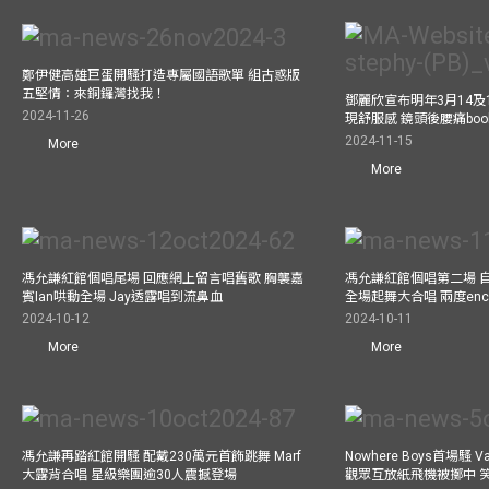
鄭伊健高雄巨蛋開騷打造專屬國語歌單 組古惑版
五堅情：來銅鑼灣找我！
鄧麗欣宣布明年3月14及
2024-11-26
現舒服感 鏡頭後腰痛bo
2024-11-15
More
More
馮允謙紅館個唱尾場 回應網上留言唱舊歌 胸襲嘉
馮允謙紅館個唱第二場 
賓Ian哄動全場 Jay透露唱到流鼻血
全場起舞大合唱 兩度enco
2024-10-12
2024-10-11
More
More
馮允謙再踏紅館開騷 配戴230萬元首飾跳舞 Marf
Nowhere Boys首場騷 
大露背合唱 星級樂團逾30人震撼登場
觀眾互放紙飛機被擲中 