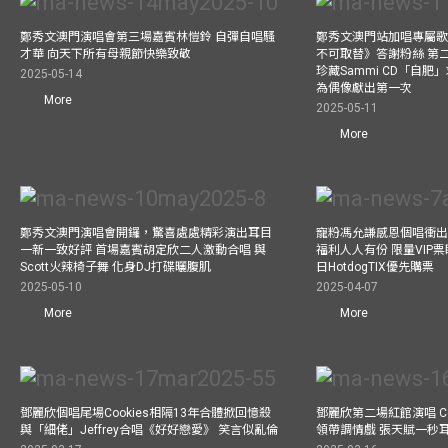
鄭秀文澳門演唱會第三場嘉賓林愷鈴 自彈自唱騷
鄭秀文澳門站加唱專屬
才華 向天下所有母親節快樂致敬
不可取替》答謝粉絲 第二
珍藏Sammi CD「自肥」
2025-05-14
為偶像獻出第一次
More
2025-05-11
More
鄭秀文澳門演唱會開鑼，驚喜處處精彩演出耳目
寵粉馮允謙感恩個唱衝出香
一新一致好評 首場嘉賓胡定欣二人激動合唱 與
福利人人有份 限量VIP票
Scott火辣椅子舞 化身DJ打碟曬腹肌
日HotdogTIX優先購票
2025-05-10
2025-04-07
More
More
鄧麗欣個唱尾場Cookies相隔13年合體掀回憶殺
鄧麗欣第二場紅館演唱 Co
與「細佬」Jeffrey合唱《好好戀愛》 笑言似亂倫
領帶調情戲 張天賦一秒