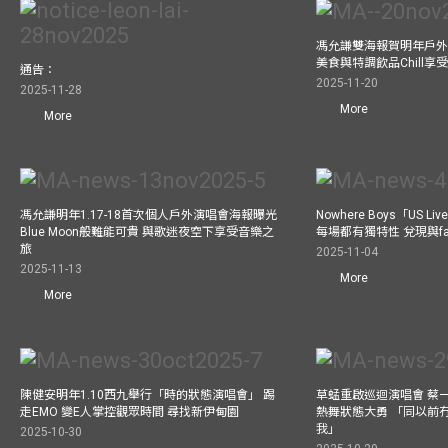
馮允謙雙海報賀明年戶外騷
美食與特調飲品Chill享
通告：
2025-11-20
2025-11-28
More
More
馮允謙明年1.17-18首次個人戶外演唱會海報曝光
Nowhere Boys「US
Blue Moon般難能可貴 與歌迷夜空下享受音樂之
每場都有獨特性 兌現與f
旅
2025-11-04
2025-11-13
More
More
陳健安明年1.10西九舉行「時的狀態演唱會」 踢
草蜢重啟巡迴演唱會 蔡
走EMO 變E人掌控觀眾時間 尋找新伊甸園
熱舞狀態大勇 「同以前
我」
2025-10-30