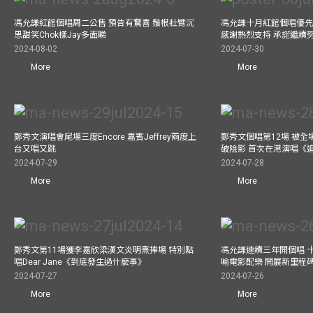
馮允謙紅館個唱周二公售 預告有驚喜 鬚根壯臂沉
馮允謙十月紅館個唱優先購
思甜笑Chok樣Jay多面睇
感謝熱烈支持 承諾繼續
2024-08-02
2024-07-30
More
More
鄭秀文演唱會尾場三度Encore 嘉賓Jeffrey兩度上
鄭秀文個唱第12場 被全
台又唱又跳
破陰影 首次在港演唱《
2024-07-29
2024-07-28
More
More
鄭秀文第11場獲李嘉欣梁漢文炎明熹捧場 特別點
馮允謙連續三年開個唱 
唱Dear Jane《到底發生過什麼事》
喻電影配樂 開展新里程
2024-07-27
2024-07-26
More
More