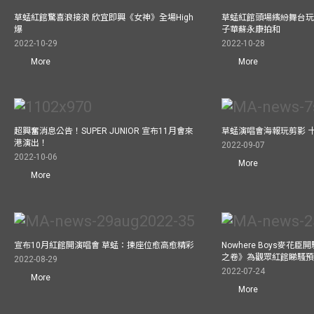
草蜢紅館驚喜浪接浪 欣宜即興《女神》全場High
草蜢紅館頭場繽紛舞台玩
爆
子華蘇永康拍和
2022-10-29
2022-10-28
More
More
超興奮消息公告！SUPER JUNIOR 宣布11月會來
草蜢演唱會海報玩剪影 
港演出！
2022-09-07
2022-10-06
More
More
宣布10月紅館開演唱會 草蜢：揀座位愈高愈精彩
Nowhere Boys麥花臣
之卷》為觀眾紅館睇騷
2022-08-29
2022-07-24
More
More