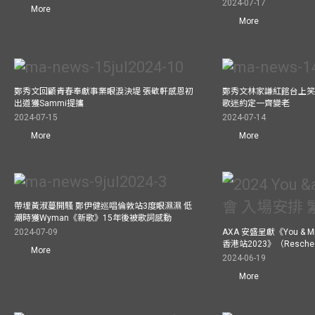
2024-07-17
More
More
鄭秀文回顧青春奉獻事業眼淚決堤 張敬軒感恩初
鄭秀文林家謙紅館台上笑
出道獲Sammi提攜
歌迷約定一齊變老
2024-07-15
2024-07-14
More
More
帶埋黃淑蔓開騷 鄭伊健巡唱倫敦站3度眼濕濕 低
潮時獲Wyman《新歌》15年後被歌詞感動
2024-07-09
AXA 安盛呈獻《You &
香港站2023》（Resch
More
2024-06-19
More