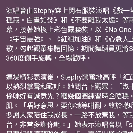
演唱會由Stephy穿上閃石服裝演唱《戲
孤寂。白晝如焚》和《不要離我太遠》等
幕，接著她換上彩色露腰裝，以《No One 
《宇宙最強》、《紅組加油》和《心急人
歌，勾起觀眾集體回憶，期間舞蹈員更將St
360度側手旋轉，全場歡呼。
連場精彩表演後，Stephy興奮地高呼「
以熱烈掌聲和歡呼。她問台下觀眾：「幾
係咪好有誠意先？嗰幾個圈練習時企唔穩
肌。「唔好意思，要你哋等咁耐，終於喺
多謝大家陪住我成長，一路不放棄我，等
台，非常多謝你哋。」她表示演唱會以「st