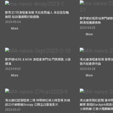
鄭秀文7月演唱會海報 天后氣勢逼人 承認造型難
駕馭 秘訣護膚睡好勤運動
鄭伊健巡唱首站澳門被歌
2023-05-04
興清唱獲讚勇敢
2023-04-25
More
More
鄭伊健HERE & NOW 演唱會澳門站 門票開售 火速
馮允謙演唱會尾場 張學
爆滿
張天賦邀齊作曲
2023-04-03
2023-03-28
More
More
馮允謙紅館個唱第二場 林明禎紅裙火辣登場 釗峰
馮允謙首個紅館騷 邀林
送公仔被暱稱Snoopy 公開生日甜蜜影片
麟臂 跳唱Blackpink
火辣熱舞 打鼓大騷麒麟臂 跳
2023-03-27