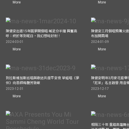
More
More
陳健安出道15年圓夢開個唱 喊足分半鐘 興奮高
陳健安三月個唱預購火速
呼：終於等到呢日，我幻想咗好耐！
布加開兩場
2024-03-01
2024-01-09
More
More
到拉斯維加斯巡唱與歌迷共度平安夜 草蜢唱《夢
陳健安明年3月麥花臣舉
伴》向恩師梅艷芳致敬
「尼采」名言啟發 用音
2023-12-31
2023-12-17
More
More
相隔三十年 重踏高雄舞