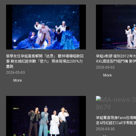
張學友任草蜢嘉賓解開「迷思」 聽林珊珊唱歌回
草蜢x軟硬 復刻2012
春 蘇志威紅館倒數「登六」 預告尾場出200%力
XXL版造型鬥唱鬥嘴 鄭
盡跳
2026-05-02
2026-05-03
More
More
草蜢驚喜現身Fans包場睇演
定4月紅館打Call手勢配喜
2026-03-30