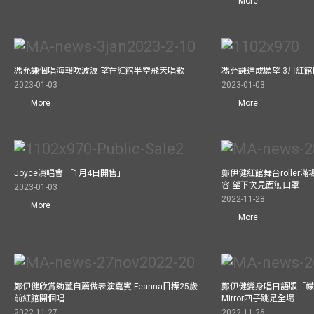
More
馮允謙個唱海報吹波波 望在紅館半空飛天唱歌
馮允謙達成願望 3月紅館閧
2023-01-03
2023-01-03
More
More
Joyce演唱會 「1月4日開售」
鄭伊健紅館舞台roller
容 望下次見面無口罩
2023-01-03
2022-11-28
More
More
鄭伊健欣賞夠薑自薦做表演嘉賓 Feanna目標25歲
鄭伊健變身唱日語版「幪
前紅館開個唱
Mirror四子跳足全場
2022-11-27
2022-11-26