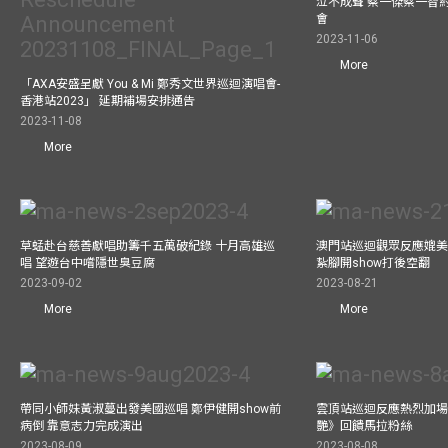
泣不成聲 蔡一傑蔡一智
會
2023-11-06
More
「AXA安盛呈獻 You & Mi 鄭秀文世界巡迴演唱會-
香港站2023」 延期補場安排通告
2023-11-08
More
草蜢赴台慈善獻唱助籌千五萬破紀錄 十月高雄巡
澳門站巡迴觀眾反應媲美
唱 望遊台中嚐隱世臭豆腐
紥腳開show打後空翻
2023-09-02
2023-08-21
More
More
帶同小師妹黃淑蔓出發美國巡唱 鄭伊健開show前
雲頂站巡迴反應熱烈加場
病倒 靠意志力完成演出
艷》回饋馬拉粉絲
2023-08-09
2023-08-08