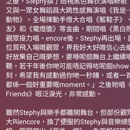
之後，Stephy換了透視黑色舞衣演唱新
又與一眾女舞蹈員大跳性感舞演唱《我是
動物》。全場揮動手燈大合唱《藍鞋子》
友》和《電燈膽》等金曲，期間唱《黑白
觀眾接力唱。encore後，Stephy再出場
位買飛入場嘅觀眾，畀我好大好嘅信心去
好放棄自己嘅夢想，要喺呢個舞台上繼續
聽。若干年後你哋可能唔記得咗呢個sho
刻，希望我有感動過你哋一秒鐘，或者一
都係一個好重要嘅moment。」之後她唱《Fo
Friends》眼泛淚光，非常感動。
雖然Stephy與樂手都離開舞台，但部份
大叫encore，換了便服的Stephy與音樂