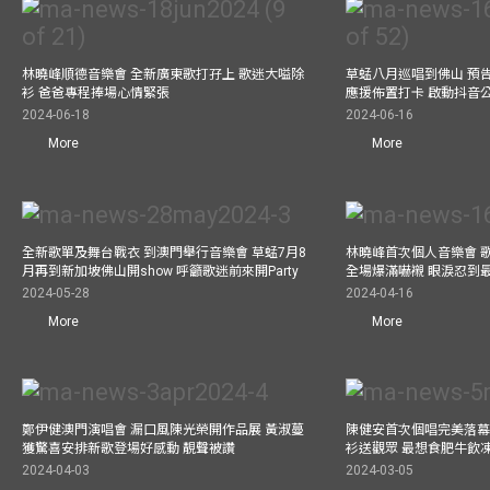
林曉峰順德音樂會 全新廣東歌打孖上 歌迷大嗌除
草蜢八月巡唱到佛山 預告
衫 爸爸專程捧場心情緊張
應援佈置打卡 啟動抖音
2024-06-18
2024-06-16
More
More
全新歌單及舞台戰衣 到澳門舉行音樂會 草蜢7月8
林曉峰首次個人音樂會 歌
月再到新加坡佛山開show 呼籲歌迷前來開Party
全場爆滿嚇襯 眼淚忍到
2024-05-28
2024-04-16
More
More
鄭伊健澳門演唱會 漏口風陳光榮開作品展 黃淑蔓
陳健安首次個唱完美落幕 媽
獲驚喜安排新歌登場好感動 靚聲被讚
衫送觀眾 最想食肥牛飲
2024-04-03
2024-03-05