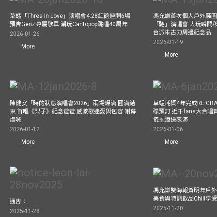
草蜢「Three In Love」演唱會4.28紅館連開6場
馮允謙首次個人戶外騷圓
預告GenZ專屬歌單 潮玩Cantopop跳唱40周年
「聽」演唱會 大玩瞬間移動
台派朱古力周邊紀念品
2026-01-26
2026-01-19
More
More
陳健安「時的狀態演唱會2026」兩場爆滿 圓滿結
草蜢耗資4年完成RE:GRA
束 首唱《梨子》紀念爸爸 感激歌迷愛與包容 謝幕
碟預訂 近千fans大合
爆喊
儀擺酒送表演
2026-01-12
2026-01-06
More
More
馮允謙雙海報賀明年戶外騷
美食與特調飲品Chill享
通告：
2025-11-20
2025-11-28