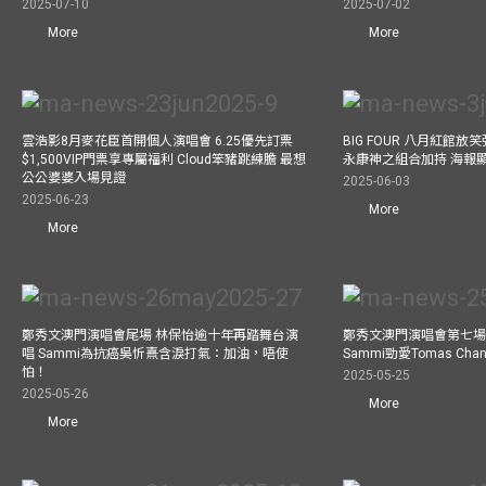
2025-07-10
2025-07-02
More
More
雲浩影8月麥花臣首開個人演唱會 6.25優先訂票
BIG FOUR 八月紅館放笑彈
$1,500VIP門票享專屬福利 Cloud笨豬跳練膽 最想
永康神之組合加持 海報
公公婆婆入場見證
2025-06-03
2025-06-23
More
More
鄭秀文澳門演唱會尾場 林保怡逾十年再踏舞台演
鄭秀文澳門演唱會第七場
唱 Sammi為抗癌吳忻熹含淚打氣：加油，唔使
Sammi勁愛Tomas C
怕！
2025-05-25
2025-05-26
More
More