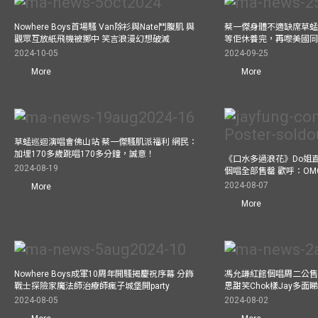
Nowhere Boys首場騷 Van除衫與Nate鬥腹肌 與
蔡一傑身體不適缺席草蜢
觀眾互放紙飛機被擲中 笑言浪漫幻想破滅
等佢休養完，再嚟美國
2024-10-05
2024-09-25
More
More
草蜢巡迴演唱會佛山站 蔡一傑騷肌派福利 網民：
加埋170多歲跳唱170多分鐘，誠意！
《口水多過浪花》Do姐
2024-08-19
個唱全部售罄 歡呼：OM
2024-08-07
More
More
Nowhere Boys成軍10周年開騷揭慶祝序幕 分飾
馮允謙紅館個唱周二公售
戰士探險家魔法師治療師瘋子城堡開party
思甜笑Chok樣Jay多面
2024-08-05
2024-08-02