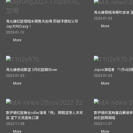
馮允謙個唱海報吹波波 
2023-01-03
馮允謙紅館個唱未開售先加場 即越洋通知父母
More
Jay大叫Crazy！
2023-01-10
More
馮允謙達成願望 3月紅館閧Show
Joyce演唱會 「1月4日
2023-01-03
2023-01-03
More
More
鄭伊健紅館舞台roller滿場「飛」 開騷望港人添笑
鄭伊健欣賞夠薑自薦做表演嘉
容 望下次見面無口罩
前紅館開個唱
2022-11-28
2022-11-27
More
More