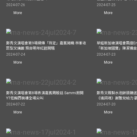
2024-07-26
2024-07-25
More
More
鄭秀文演唱會第9場網傳「待定」嘉賓揭曉 林峯收
草蜢新加坡演唱會兩度Enc
巨型叉燒飯 預告明年紅館開騷
「新加坡國寶」陳潔儀
2024-07-24
2024-07-23
More
More
鄭秀文演唱會第8場表演嘉賓周殷廷 Sammi掀開
鄭秀文親製水泡餅頸鏈送
YT低胸西裝褸全場尖叫
《填詞魂》謝雅兒給力 
2024-07-22
2024-07-20
More
More