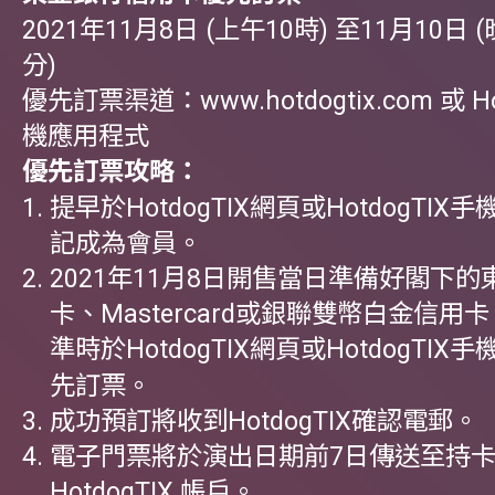
2021年11月8日 (上午10時) 至11月10日 
分)
優先訂票渠道：
www.hotdogtix.com
或 H
機應用程式
優先訂票攻略：
提早於
HotdogTIX網頁
或HotdogTIX
記成為會員。
2021年11月8日開售當日準備好閣下的東
卡、Mastercard或銀聯雙幣白金信用
準時於HotdogTIX網頁
或HotdogTIX
先訂票。
成功預訂將收到HotdogTIX確認電郵。
電子門票將於演出日期前7日傳送至持
HotdogTIX 帳戶。