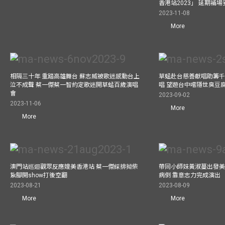
香港站2023」 延期補
2023-11-08
More
相隔三十年 重踏高雄舞台 蘇志威被歌迷感動台上
草蜢赴台慈善獻唱助籌千
泣不成聲 蔡一傑蔡一智約定歌迷開草蜢百歲演唱
唱 望遊台中嚐隱世臭豆
會
2023-09-02
2023-11-06
More
More
澳門站巡迴觀眾反應媲美香港站 蔡一傑綵排拗柴
帶同小師妹黃淑蔓出發美國
紥腳開show打後空翻
病倒 靠意志力完成演出
2023-08-21
2023-08-09
More
More