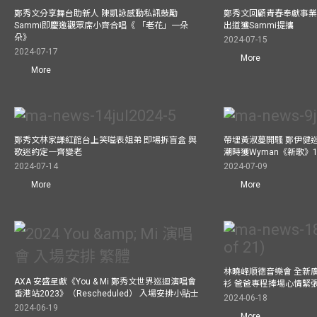
鄭秀文分享舞台助新人 陳凱詠感動私訊鼓勵
鄭秀文回顧青春奉獻事業
Sammi即慶邀觀眾席小齊合唱《 「老花」一朵
出道獲Sammi提攜
朵》
2024-07-15
2024-07-17
More
More
鄭秀文林家謙紅館台上笑嗌表姐弟 即場拆盲盒 與
帶埋黃淑蔓開騷 鄭伊健
歌迷約定一齊變老
潮時獲Wyman《新歌》
2024-07-14
2024-07-09
More
More
林曉峰順德音樂會 全新
AXA 安盛呈獻《You & Mi 鄭秀文世界巡迴演唱會
衫 爸爸專程捧場心情緊
香港站2023》（Rescheduled） 入場安排小貼士
2024-06-18
2024-06-19
More