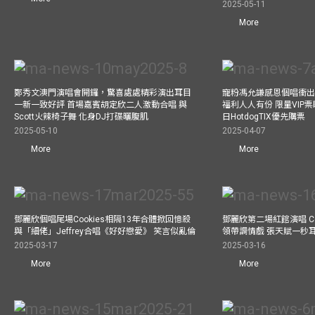
2025-05-11
More
鄭秀文澳門演唱會開鑼，驚喜處處精彩演出耳目
寵粉馮允謙感恩個唱衝出香
一新一致好評 首場嘉賓胡定欣二人激動合唱 與
福利人人有份 限量VIP票
Scott火辣椅子舞 化身DJ打碟曬腹肌
日HotdogTIX優先購票
2025-05-10
2025-04-07
More
More
鄧麗欣個唱尾場Cookies相隔13年合體掀回憶殺
鄧麗欣第二場紅館演唱 Co
與「細佬」Jeffrey合唱《好好戀愛》 笑言似亂倫
領帶調情戲 張天賦一秒
2025-03-17
2025-03-16
More
More