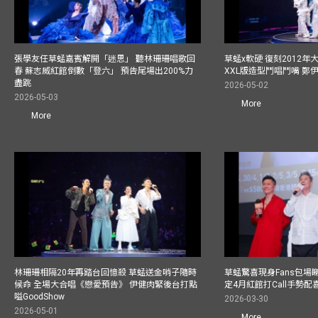
張學友任草蜢嘉賓解開「迷思」 聽林珊珊唱歌回
草蜢x軟硬 復刻2012
春 蘇志威紅館倒數「登六」 預告尾場出200%力
XXL版造型鬥唱鬥嘴 鄭
盡跳
2026-05-02
2026-05-03
More
More
林珊珊相隔20年再踏台回憶殺 草蜢送金哨子隨時
草蜢驚喜現身Fans包場睇演
候命 全場大合唱《戀愛預告》 伊健肉緊後台打點
定4月紅館打Call手勢配喜
嗌GoodShow
2026-03-30
2026-05-01
More