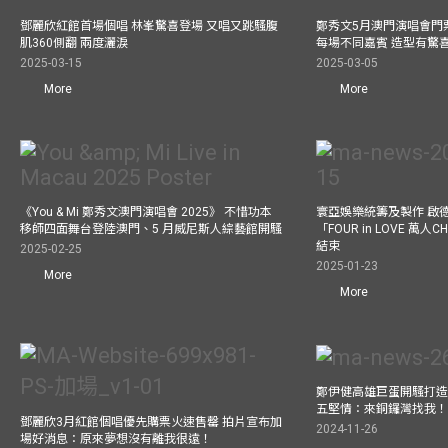
鄧麗欣紅館首場個唱 林峯驚喜登場 又唱又跳騷腹
鄭秀文5月澳門演唱會門票
肌360側翻 兩度灑淚
每場不同嘉賓 造型有驚
2025-03-15
2025-03-05
More
More
《You & Mi 鄭秀文澳門演唱會 2025》 不惜功本
寰亞娛樂統籌及製作 啟
移師四面舞台登陸澳門、5 月威尼斯人綜藝館開騷
「FOUR in LOVE 萬人CH
結束
2025-02-25
2025-01-23
More
More
鄭伊健高雄巨蛋開騷打造
五堅情：來銅鑼灣找我
鄧麗欣3月紅館個唱優先購票火速售罄 拍片宣布加
2024-11-26
場好消息：原來夢想沒有離我很遠！