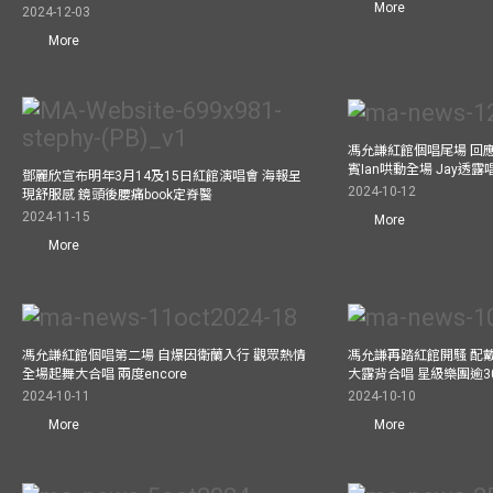
More
2024-12-03
More
馮允謙紅館個唱尾場 回
賓Ian哄動全場 Jay透
鄧麗欣宣布明年3月14及15日紅館演唱會 海報呈
2024-10-12
現舒服感 鏡頭後腰痛book定脊醫
2024-11-15
More
More
馮允謙紅館個唱第二場 自爆因衛蘭入行 觀眾熱情
馮允謙再踏紅館開騷 配戴2
全場起舞大合唱 兩度encore
大露背合唱 星級樂團逾3
2024-10-11
2024-10-10
More
More