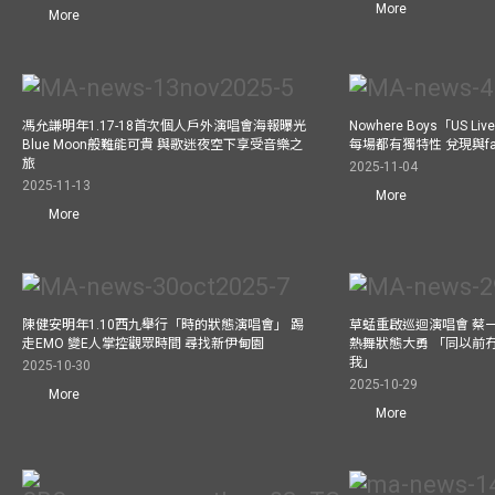
More
More
馮允謙明年1.17-18首次個人戶外演唱會海報曝光
Nowhere Boys「US
Blue Moon般難能可貴 與歌迷夜空下享受音樂之
每場都有獨特性 兌現與f
旅
2025-11-04
2025-11-13
More
More
陳健安明年1.10西九舉行「時的狀態演唱會」 踢
草蜢重啟巡迴演唱會 蔡
走EMO 變E人掌控觀眾時間 尋找新伊甸園
熱舞狀態大勇 「同以前
我」
2025-10-30
2025-10-29
More
More