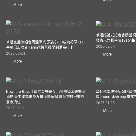
More
草蜢婚禮式記者會讀誓詞
發古天樂張學友Tyson
草蜢直播演唱會周邊曝光 預告$780成寵粉區 LED
2026-02-04
幕牆巴士廣告 Fans改機票提早到港為打卡
2026-03-24
More
More
Nowhere Boys十周年音樂會 Van突然拗柴兼雙腿
草蜢巡唱終極尾站阿智傑
抽筋 失平衡跪地隊友攙扶繼續唱 痛到靈魂出竅靠
版encore重頭loop 
意志頂住
2026-01-28
2026-02-01
More
More