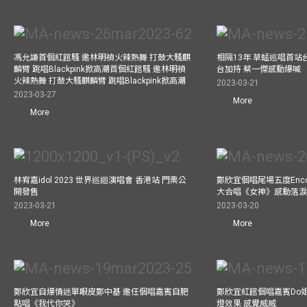
馮允謙首個紅館騷 邀林明禎火辣熱舞 打鼓大騷麒
相隔13年 草蜢巡唱首站
麟臂 跳唱Blackpink掀高潮首個紅館騷 邀林明禎
台加持 蔡一傑感動爆喊
火辣熱舞 打鼓大騷麒麟臂 跳唱Blackpink掀高潮
2023-03-21
2023-03-27
More
More
林宥嘉idol 2023 世界巡迴演唱會 香港站 門票公
鄭欣宜個唱尾場五度Enc
開發售
大合唱《女神》感動落
2023-03-21
2023-03-20
More
More
鄭欣宜自爆情迷單眼皮鄭中基 邀任個唱嘉賓自肥
鄭欣宜紅館個唱嘉賓Do
點唱《我代你哭》
燈效果 感覺威威