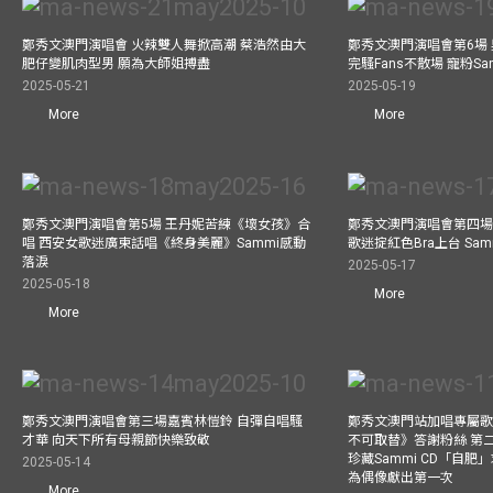
鄭秀文澳門演唱會 火辣雙人舞掀高潮 蔡浩然由大
鄭秀文澳門演唱會第6場
肥仔變肌肉型男 願為大師姐搏盡
完騷Fans不散場 寵粉S
2025-05-21
2025-05-19
More
More
鄭秀文澳門演唱會第5場 王丹妮苦練《壞女孩》合
鄭秀文澳門演唱會第四場
唱 西安女歌迷廣東話唱《終身美麗》Sammi感動
歌迷掟紅色Bra上台 Sa
落淚
2025-05-17
2025-05-18
More
More
鄭秀文澳門演唱會第三場嘉賓林愷鈴 自彈自唱騷
鄭秀文澳門站加唱專屬
才華 向天下所有母親節快樂致敬
不可取替》答謝粉絲 第二
珍藏Sammi CD「自肥」
2025-05-14
為偶像獻出第一次
More