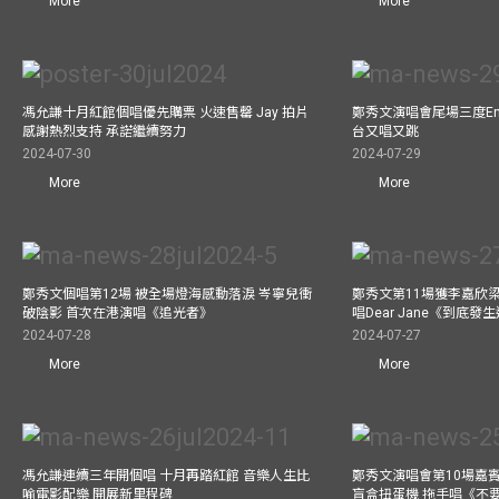
More
More
馮允謙十月紅館個唱優先購票 火速售罄 Jay 拍片
鄭秀文演唱會尾場三度Enco
感謝熱烈支持 承諾繼續努力
台又唱又跳
2024-07-30
2024-07-29
More
More
鄭秀文個唱第12場 被全場燈海感動落淚 岑寧兒衝
鄭秀文第11場獲李嘉欣
破陰影 首次在港演唱《追光者》
唱Dear Jane《到底
2024-07-28
2024-07-27
More
More
馮允謙連續三年開個唱 十月再踏紅館 音樂人生比
鄭秀文演唱會第10場嘉賓J
喻電影配樂 開展新里程碑
盲盒扭蛋機 拖手唱《不