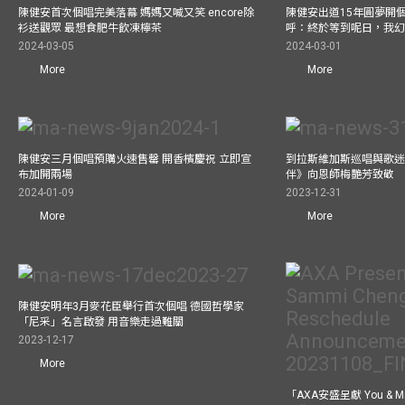
陳健安首次個唱完美落幕 媽媽又喊又笑 encore除
陳健安出道15年圓夢開個
衫送觀眾 最想食肥牛飲凍檸茶
呼：終於等到呢日，我
2024-03-05
2024-03-01
More
More
陳健安三月個唱預購火速售罄 開香檳慶祝 立即宣
到拉斯維加斯巡唱與歌迷
布加開兩場
伴》向恩師梅艷芳致敬
2024-01-09
2023-12-31
More
More
陳健安明年3月麥花臣舉行首次個唱 德國哲學家
「尼采」名言啟發 用音樂走過難關
2023-12-17
More
「AXA安盛呈獻 You &