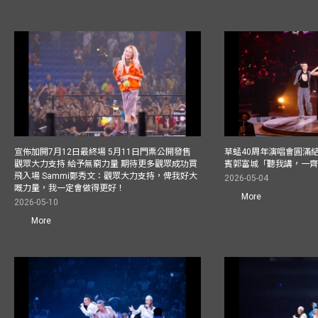
宣佈加開7月12日最終場 5月11日門票公開發售
草蜢40周年演唱會圓滿結束F
觀眾大力支持 給予無窮力量 期待更多觀眾成功買
賓郭富城「聽我講，一
飛入場 Sammi鄭秀文：觀眾大力支持，俾我好大
2026-05-04
嘅力量，我一定會做得更好！
More
2026-05-10
More