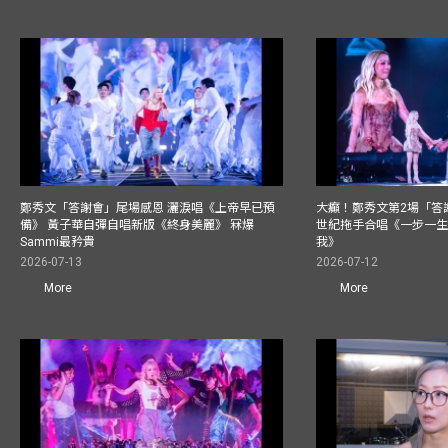
鄭秀文「答謝會」尾場感恩 灑淚唱《上帝早已預
大癲！鄭秀文第2場「答
備》 黃子華自彈自唱新版《終身美麗》 冧爆
世紀拖手合唱《一步一
Sammi最矜貴
我》
2026-07-13
2026-07-12
More
More