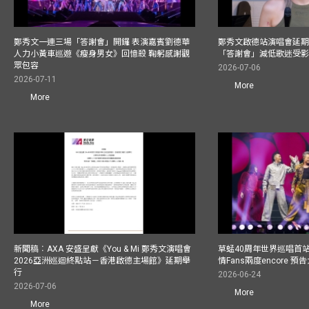
鄭秀文一連三場「答謝會」開鑼 表演嘉賓劉德華
鄭秀文啟德站演唱會延期
人力小黃車巡遊《瘦身男女》回憶殺 鞠躬感謝觀
「答謝會」減低歌迷受
眾包容
2026-07-06
2026-07-11
More
More
新聞稿︰AXA 安盛呈獻《You & Mi 鄭秀文演唱會
草蜢40周年世界巡唱首
2026亞洲巡迴終點站－香港啟德主場館》延期舉
情Fans兩度encore
行
2026-06-24
2026-07-06
More
More