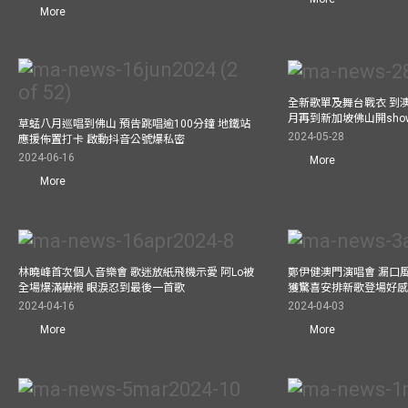
More
全新歌單及舞台戰衣 到澳
月再到新加坡佛山開show
草蜢八月巡唱到佛山 預告跳唱逾100分鐘 地鐵站
2024-05-28
應援佈置打卡 啟動抖音公號爆私密
2024-06-16
More
More
林曉峰首次個人音樂會 歌迷放紙飛機示愛 阿Lo被
鄭伊健澳門演唱會 漏口
全場爆滿嚇襯 眼淚忍到最後一首歌
獲驚喜安排新歌登場好感
2024-04-16
2024-04-03
More
More