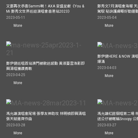
又要再次恭喜Sammi喇！AXA 安盛呈獻《You &
鄭秀文7月演唱會海報 
Mi 鄭秀文世界巡迴演唱會香港站2023》
駕馭 秘訣護膚睡好勤運
2023-05-11
2023-05-04
More
More
鄭伊健HERE & NOW 
爆滿
鄭伊健巡唱首站澳門被歌迷感動 黃淑蔓雲浩影即
2023-04-03
興清唱獲讚勇敢
2023-04-25
More
More
馮允謙演唱會尾場 張學友神助攻 林明禎即興清唱
馮允謙紅館個唱第二場 
張天賦邀齊作曲
送公仔被暱稱Snoopy 
2023-03-28
2023-03-27
More
More