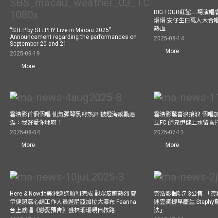
BIG FOUR紅館三場演
熠熠 安仔生日萬人大合
熱血
“STEP by STEPHY Live in Macau 2025”
Announcement regarding the performances on
2025-08-14
September 20 and 21
More
2025-09-19
More
雲浩影首個個唱 仙氣彈琴黑絲熱舞 被燈海感動落
雲浩影驚喜浪接浪 個唱
淚：我好愛你哋呀！
立FC 師兄伊健上水留言
2025-08-04
2025-07-11
More
More
Here & Now北美洲巡迴順利完成 觀眾反應熱烈 鄭
雲浩影個唱7.3公售 「
伊健超窩心請工作人員遊尼亞加拉大瀑布 Feanna
迷雲黨提早慶生 Step
台上獻唱《戀愛預告》獲林珊珊親自教路
法」