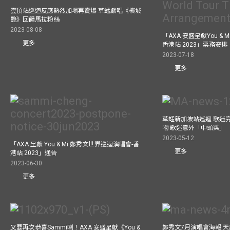
雲頂站巡迴反應熱烈加場再賣爆 草蜢獻唱《檳城
艷》回饋馬拉粉絲
2023-08-08
「AXA 安盛呈獻You &
更多
香港站 2023」票務安排
2023-07-18
更多
草蜢新加坡站巡迴 歌迷
物 歌迷意外「中頭獎」
2023-05-12
「AXA 呈獻 You & Mi 鄭秀文世界巡迴演唱會-香
更多
港站 2023」通告
2023-06-30
更多
又要再次恭喜Sammi喇！AXA 安盛呈獻《You &
鄭秀文7月演唱會海報 