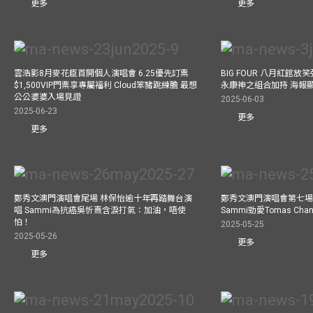
更多
更多
雲浩影8月麥花臣首開個人演唱會 6.25優先訂票
BIG FOUR 八月紅館放笑彈
$1,500VIP門票享專屬福利 Cloud笨豬跳練膽 最想
永康神之組合加持 海報
公公婆婆入場見證
2025-06-03
2025-06-23
更多
更多
鄭秀文澳門演唱會尾場 林保怡逾十年再踏舞台演
鄭秀文澳門演唱會第七場
唱 Sammi為抗癌吳忻熹含淚打氣：加油，唔使
Sammi勁愛Tomas C
怕！
2025-05-25
2025-05-26
更多
更多