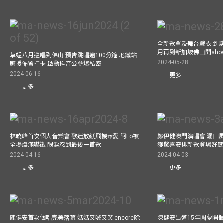
全新歌單及舞台戰衣 到澳
月再到新加坡佛山開show
草蜢八月巡唱到佛山 預告跳唱逾100分鐘 地鐵站
2024-05-28
應援佈置打卡 啟動抖音公號爆私密
2024-06-16
更多
更多
林曉峰首次個人音樂會 歌迷放紙飛機示愛 阿Lo被
鄭伊健澳門演唱會 漏口
全場爆滿嚇襯 眼淚忍到最後一首歌
獲驚喜安排新歌登場好感
2024-04-16
2024-04-03
更多
更多
陳健安首次個唱完美落幕 媽媽又喊又笑 encore除
陳健安出道15年圓夢開個