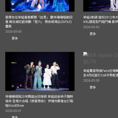
張學友任草蜢嘉賓解開「迷思」 聽林珊珊唱歌回
草蜢x軟硬 復刻2012
春 蘇志威紅館倒數「登六」 預告尾場出200%力
XXL版造型鬥唱鬥嘴 鄭
盡跳
2026-05-02
2026-05-03
更多
更多
草蜢驚喜現身Fans包場睇演
定4月紅館打Call手勢配喜
2026-03-30
更多
林珊珊相隔20年再踏台回憶殺 草蜢送金哨子隨時
候命 全場大合唱《戀愛預告》 伊健肉緊後台打點
嗌GoodShow
2026-05-01
更多