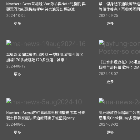
Nowhere Boys首場騷 Van除衫與Nate鬥腹肌 與
蔡一傑身體不適缺席草蜢
觀眾互放紙飛機被擲中 笑言浪漫幻想破滅
等佢休養完，再嚟美國
2024-10-05
2024-09-25
更多
更多
草蜢巡迴演唱會佛山站 蔡一傑騷肌派福利 網民：
加埋170多歲跳唱170多分鐘，誠意！
《口水多過浪花》Do姐
2024-08-19
個唱全部售罄 歡呼：OM
2024-08-07
更多
更多
Nowhere Boys成軍10周年開騷揭慶祝序幕 分飾
馮允謙紅館個唱周二公售
戰士探險家魔法師治療師瘋子城堡開party
思甜笑Chok樣Jay多面
2024-08-05
2024-08-02
更多
更多