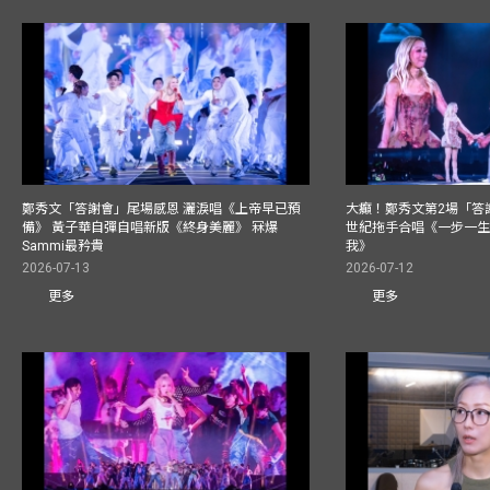
鄭秀文「答謝會」尾場感恩 灑淚唱《上帝早已預
大癲！鄭秀文第2場「答
備》 黃子華自彈自唱新版《終身美麗》 冧爆
世紀拖手合唱《一步一
Sammi最矜貴
我》
2026-07-13
2026-07-12
更多
更多