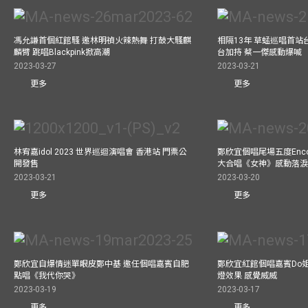
馮允謙首個紅館騷 邀林明禎火辣熱舞 打鼓大騷麒
相隔13年 草蜢巡唱首站
麟臂 跳唱Blackpink掀高潮
台加持 蔡一傑感動爆喊
2023-03-27
2023-03-21
更多
更多
林宥嘉idol 2023 世界巡迴演唱會 香港站 門票公
鄭欣宜個唱尾場五度Enc
開發售
大合唱《女神》感動落
2023-03-21
2023-03-20
更多
更多
鄭欣宜自爆情迷單眼皮鄭中基 邀任個唱嘉賓自肥
鄭欣宜紅館個唱嘉賓Do
點唱《我代你哭》
燈效果 感覺威威
2023-03-19
2023-03-17
更多
更多