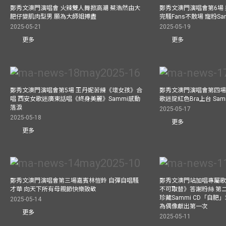
鄭秀文澳門演唱會 火辣雙人舞掀高潮 蔡浩然由大
鄭秀文澳門演唱會第6場
肥仔變肌肉型男 願為大師姐搏盡
完騷Fans不散場 寵粉S
2025-05-21
2025-05-19
更多
更多
鄭秀文澳門演唱會第5場 王丹妮苦練《壞女孩》合
鄭秀文澳門演唱會第四場
唱 西安女歌迷廣東話唱《終身美麗》Sammi感動
歌迷掟紅色Bra上台 Sa
落淚
2025-05-17
2025-05-18
更多
更多
鄭秀文澳門演唱會第三場嘉賓林愷鈴 自彈自唱騷
鄭秀文澳門站加唱專屬
才華 向天下所有母親節快樂致敬
不可取替》答謝粉絲 第二
珍藏Sammi CD「自肥」
2025-05-14
為偶像獻出第一次
更多
2025-05-11