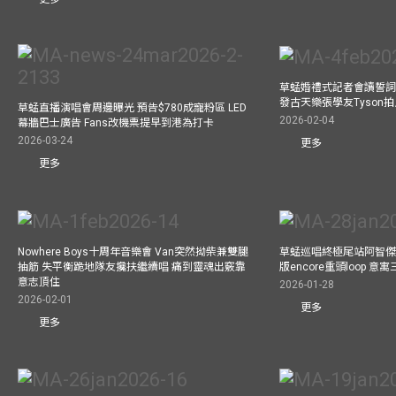
草蜢婚禮式記者會讀誓詞
發古天樂張學友Tyson
草蜢直播演唱會周邊曝光 預告$780成寵粉區 LED
2026-02-04
幕牆巴士廣告 Fans改機票提早到港為打卡
2026-03-24
更多
更多
Nowhere Boys十周年音樂會 Van突然拗柴兼雙腿
草蜢巡唱終極尾站阿智傑
抽筋 失平衡跪地隊友攙扶繼續唱 痛到靈魂出竅靠
版encore重頭loop 
意志頂住
2026-01-28
2026-02-01
更多
更多