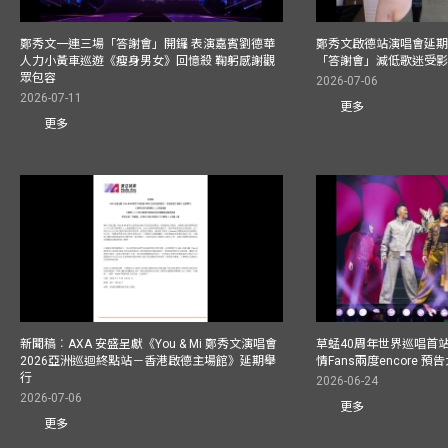
鄭秀文一連三場「答謝會」開鑼 表演嘉賓劉德華
鄭秀文啟德站演唱會延期
人力小黃車巡遊《瘦身男女》回憶殺 鞠躬感謝觀
「答謝會」減低歌迷受
眾包容
2026-07-06
2026-07-11
更多
更多
新聞稿︰AXA 安盛呈獻《You & Mi 鄭秀文演唱會
草蜢40周年世界巡唱首
2026亞洲巡迴終點站－香港啟德主場館》延期舉
情Fans兩度encore
行
2026-06-24
2026-07-06
更多
更多