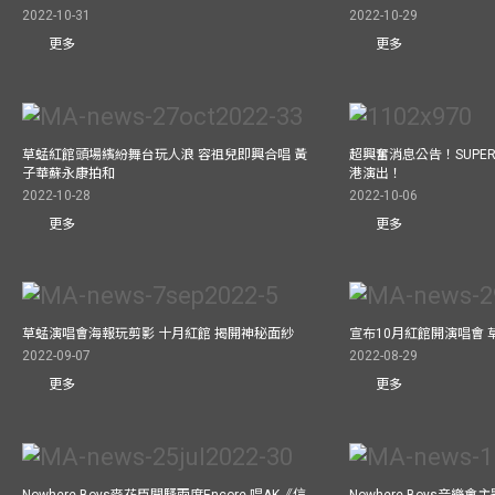
2022-10-31
2022-10-29
更多
更多
草蜢紅館頭場繽紛舞台玩人浪 容祖兒即興合唱 黃
超興奮消息公告！SUPER 
子華蘇永康拍和
港演出！
2022-10-28
2022-10-06
更多
更多
草蜢演唱會海報玩剪影 十月紅館 揭開神秘面紗
宣布10月紅館開演唱會
2022-09-07
2022-08-29
更多
更多
Nowhere Boys麥花臣開騷兩度Encore 唱AK《信
Nowhere Boys音樂