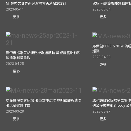
Mi 鄭秀文世界巡迴演唱會香港站2023》
駕馭 秘訣護膚睡好勤運
2023-05-11
2023-05-04
更多
更多
鄭伊健HERE & NOW 
爆滿
鄭伊健巡唱首站澳門被歌迷感動 黃淑蔓雲浩影即
2023-04-03
興清唱獲讚勇敢
2023-04-25
更多
更多
馮允謙演唱會尾場 張學友神助攻 林明禎即興清唱
馮允謙紅館個唱第二場 
張天賦邀齊作曲
送公仔被暱稱Snoopy 
2023-03-28
2023-03-27
更多
更多