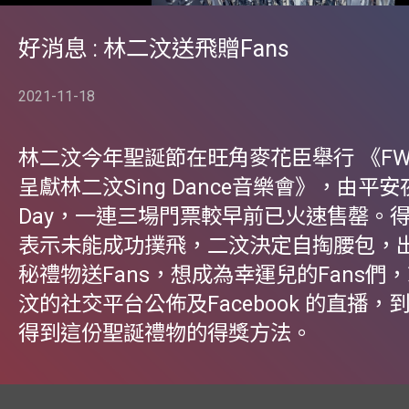
好消息 : 林二汶送飛贈Fans
2021-11-18
林二汶今年聖誕節在旺角麥花臣舉行 《F
呈獻林二汶Sing Dance音樂會》，由平安夜
Day，一連三場門票較早前已火速售罄。得
表示未能成功撲飛，二汶決定自掏腰包，
秘禮物送Fans，想成為幸運兒的Fans們
汶的社交平台公佈及Facebook 的直播，
得到這份聖誕禮物的得獎方法。