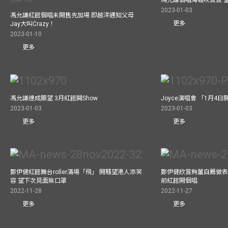
2023-01-03
馮允謙紅館個唱未開售先加場 即越洋通知父母
更多
Jay大叫Crazy！
2023-01-10
更多
馮允謙達成願望 3月紅館閧Show
Joyce演唱會 「1月4日
2023-01-03
2023-01-03
更多
更多
鄭伊健紅館舞台roller滿場「飛」 開騷望港人添笑
鄭伊健欣賞夠薑自薦做表演嘉
容 望下次見面無口罩
前紅館開個唱
2022-11-28
2022-11-27
更多
更多