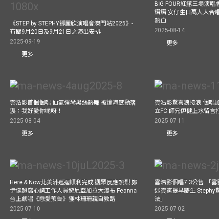
BIG FOUR紅館三場演
熠熠 安仔生日萬人大合
熱血
《STEP by STEPHY鄧麗欣演唱會澳門站2025》-
2025-08-14
有關9月20日及9月21日之演出安排
2025-09-19
更多
更多
雲浩影首個個唱 仙氣彈琴黑絲熱舞 被燈海感動落
雲浩影驚喜浪接浪 個唱
淚：我好愛你哋呀！
立FC 師兄伊健上水留言
2025-08-04
2025-07-11
更多
更多
Here & Now北美洲巡迴順利完成 觀眾反應熱烈 鄭
雲浩影個唱7.3公售 「
伊健超窩心請工作人員遊尼亞加拉大瀑布 Feanna
迷雲黨提早慶生 Step
台上獻唱《戀愛預告》獲林珊珊親自教路
法」
2025-07-10
2025-07-02