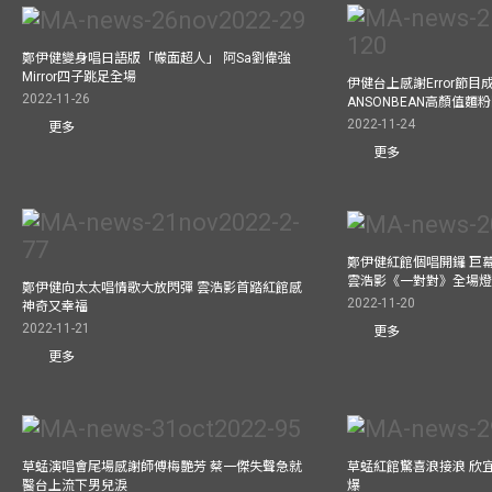
鄭伊健變身唱日語版「幪面超人」 阿Sa劉偉強
Mirror四子跳足全場
伊健台上感謝Error節目成
2022-11-26
ANSONBEAN高顏值麵
2022-11-24
更多
更多
鄭伊健紅館個唱開鑼 巨
雲浩影《一對對》全場
鄭伊健向太太唱情歌大放閃彈 雲浩影首踏紅館感
2022-11-20
神奇又幸福
2022-11-21
更多
更多
草蜢演唱會尾場感謝師傅梅艷芳 蔡一傑失聲急就
草蜢紅館驚喜浪接浪 欣宜
醫台上流下男兒淚
爆