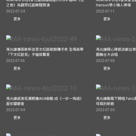
之卷》為觀眾紅館睇騷預演
Hansun帶小情人捧場
2022-07-24
2022-07-11
更多
更多
馮允謙獲張敬軒送首次紅館歌酬購手表 全場高舉
馮允謙開心陳凱詠獻出第一次
「下次紅館見」手幅搞驚喜
圍舞台大合唱
2022-07-06
2022-07-05
更多
更多
馮允謙感激低潮期獲AGA鼓勵 成《一步一悔過》
馮允謙颱風下開唱 Fan
面世關鍵者
母寫的新歌
2022-07-04
2022-07-03
更多
更多