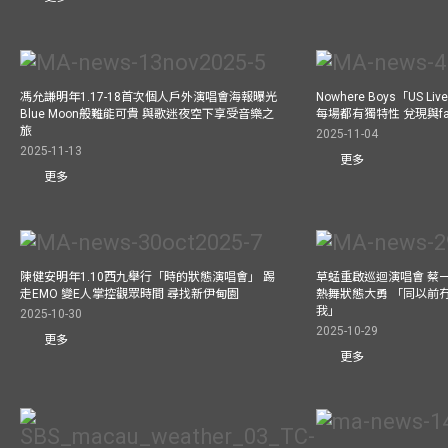
馮允謙明年1.17-18首次個人戶外演唱會海報曝光
Nowhere Boys「US
Blue Moon般難能可貴 與歌迷夜空下享受音樂之
每場都有獨特性 兌現與f
旅
2025-11-04
2025-11-13
更多
更多
陳健安明年1.10西九舉行「時的狀態演唱會」 踢
草蜢重啟巡迴演唱會 蔡
走EMO 變E人掌控觀眾時間 尋找新伊甸園
熱舞狀態大勇 「同以前
我」
2025-10-30
2025-10-29
更多
更多