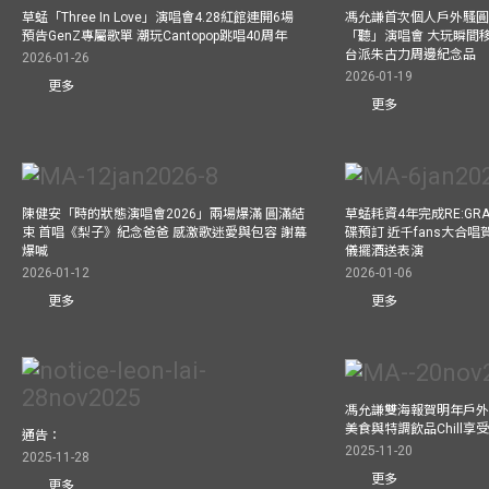
草蜢「Three In Love」演唱會4.28紅館連開6場
馮允謙首次個人戶外騷圓
預告GenZ專屬歌單 潮玩Cantopop跳唱40周年
「聽」演唱會 大玩瞬間移動
台派朱古力周邊紀念品
2026-01-26
2026-01-19
更多
更多
陳健安「時的狀態演唱會2026」兩場爆滿 圓滿結
草蜢耗資4年完成RE:GRA
束 首唱《梨子》紀念爸爸 感激歌迷愛與包容 謝幕
碟預訂 近千fans大合
爆喊
儀擺酒送表演
2026-01-12
2026-01-06
更多
更多
馮允謙雙海報賀明年戶外騷
美食與特調飲品Chill享
通告：
2025-11-20
2025-11-28
更多
更多