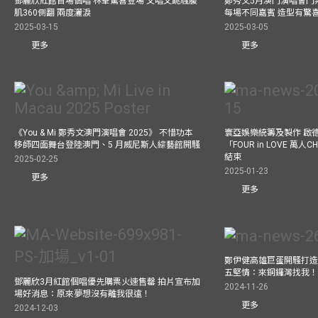
鄧麗欣紅館首場個唱 林峯驚喜登場 又唱又跳騷腹
鄭秀文5月澳門演唱會門票
肌360側翻 兩度灑淚
每場不同嘉賓 造型有驚
2025-03-15
2025-03-05
更多
更多
《You & Mi 鄭秀文澳門演唱會 2025》 不惜功本
寰亞娛樂統籌及製作 啟
移師四面舞台登陸澳門、5 月威尼斯人綜藝館開騷
「FOUR in LOVE 萬人CH
結束
2025-02-25
2025-01-23
更多
更多
鄭伊健高雄巨蛋開騷打造
五堅情：來銅鑼灣找我
鄧麗欣3月紅館個唱優先購票火速售罄 拍片宣布加
2024-11-26
場好消息：原來夢想沒有離我很遠！
更多
2024-12-03