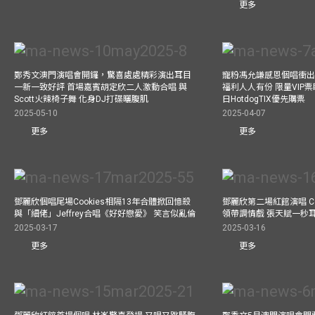
更多
鄭秀文澳門演唱會開鑼，驚喜處處精彩演出耳目
寵粉馮允謙感恩個唱衝出香
一新一致好評 首場嘉賓胡定欣二人激動合唱 與
福利人人有份 限量VIP票
Scott火辣椅子舞 化身DJ打碟曬腹肌
日HotdogTIX優先購票
2025-05-10
2025-04-07
更多
更多
鄧麗欣個唱尾場Cookies相隔13年合體掀回憶殺
鄧麗欣第二場紅館演唱 Co
與「細佬」Jeffrey合唱《好好戀愛》 笑言似亂倫
領帶調情戲 張天賦一秒
2025-03-17
2025-03-16
更多
更多