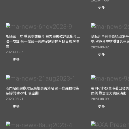
2023-11-08
更多
相隔三十年 重踏高雄舞台 蘇志威被歌迷感動台上
草蜢赴台慈善獻唱助籌千
泣不成聲 蔡一傑蔡一智約定歌迷開草蜢百歲演唱
唱 望遊台中嚐隱世臭豆
會
2023-09-02
2023-11-06
更多
更多
澳門站巡迴觀眾反應媲美香港站 蔡一傑綵排拗柴
帶同小師妹黃淑蔓出發美國
紥腳開show打後空翻
病倒 靠意志力完成演出
2023-08-21
2023-08-09
更多
更多