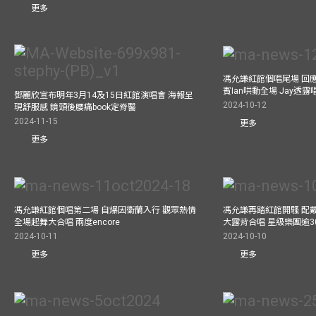
更多
馮允謙紅館個唱尾場 回
賓Ian哄動全場 Jay透
鄧麗欣宣布明年3月14及15日紅館演唱會 海報呈
2024-10-12
現舒服感 鏡頭後腰痛book定脊醫
2024-11-15
更多
更多
馮允謙紅館個唱第二場 自爆因衛蘭入行 觀眾熱情
馮允謙再踏紅館開騷 配戴2
全場起舞大合唱 兩度encore
大露背合唱 星級樂團逾3
2024-10-11
2024-10-10
更多
更多