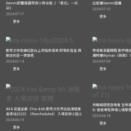
Sammi即慶邀觀眾席小齊合唱《 「老花」一朵
出道獲Sammi提攜
朵》
2024-07-15
2024-07-17
更多
更多
鄭秀文林家謙紅館台上笑嗌表姐弟 即場拆盲盒 與
帶埋黃淑蔓開騷 鄭伊健
歌迷約定一齊變老
潮時獲Wyman《新歌》
2024-07-14
2024-07-09
更多
更多
林曉峰順德音樂會 全新
AXA 安盛呈獻《You & Mi 鄭秀文世界巡迴演唱會
衫 爸爸專程捧場心情緊
香港站2023》（Rescheduled） 入場安排小貼士
2024-06-18
2024-06-19
更多
更多