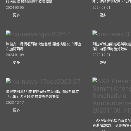
衫送觀眾 最想食肥牛飲凍檸茶
呼：終於等到呢日，我
2024-03-05
2024-03-01
更多
更多
陳健安三月個唱預購火速售罄 開香檳慶祝 立即宣
到拉斯維加斯巡唱與歌迷
布加開兩場
伴》向恩師梅艷芳致敬
2024-01-09
2023-12-31
更多
更多
陳健安明年3月麥花臣舉行首次個唱 德國哲學家
「尼采」名言啟發 用音樂走過難關
2023-12-17
更多
「AXA安盛呈獻 You &
香港站2023」 延期補