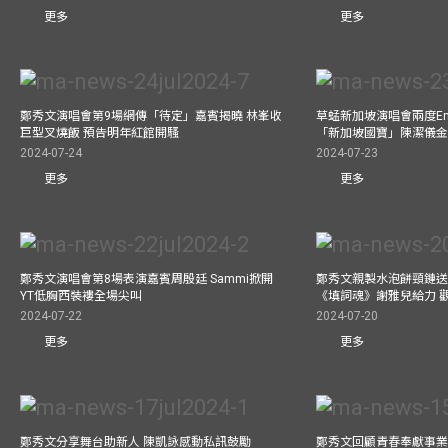
更多
更多
鄭秀文演唱會第9場網傳「待定」嘉賓揭曉 林峯收
草蜢新加坡演唱會兩度Enc
巨型叉燒飯 預告明年紅館開騷
「新加坡國寶」陳潔儀
2024-07-24
2024-07-23
更多
更多
鄭秀文演唱會第8場表演嘉賓周殷廷 Sammi掀開
鄭秀文親製水泡餅頸鏈送
YT低胸西裝褸全場尖叫
《填詞魂》謝雅兒給力 
2024-07-22
2024-07-20
更多
更多
鄭秀文分享舞台助新人 陳凱詠感動私訊鼓勵
鄭秀文回顧青春奉獻事業