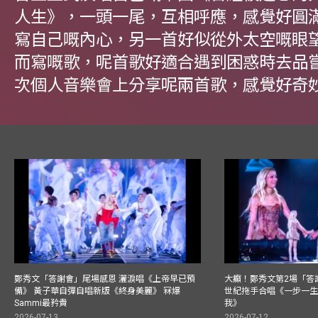
人生》，一頭一尾，互相呼應，感覺好圓
寫自己嘅內心，另一首好似從外太空嘅眼
而寫嘅歌，呢首歌好適合遇到困惑時去品
次個人音樂會上分享呢兩首歌，感覺好奇
鄭秀文「答謝會」尾場感恩 灑淚唱《上帝早已預
大癲！鄭秀文第2場「答
備》 黃子華自彈自唱新版《終身美麗》 冧爆
世紀拖手合唱《一步一
Sammi最矜貴
我》
2026-07-13
2026-07-12