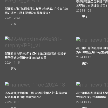
鄭伊健高雄巨蛋開騷打造
五堅情：來銅鑼灣找我
鄧麗欣3月紅館個唱優先購票火速售罄 拍片宣布加
2024-11-26
場好消息：原來夢想沒有離我很遠！
更多
2024-12-03
更多
馮允謙紅館個唱尾場 回
賓Ian哄動全場 Jay透
鄧麗欣宣布明年3月14及15日紅館演唱會 海報呈
2024-10-12
現舒服感 鏡頭後腰痛book定脊醫
2024-11-15
更多
更多
馮允謙紅館個唱第二場 自爆因衛蘭入行 觀眾熱情
馮允謙再踏紅館開騷 配戴2
全場起舞大合唱 兩度encore
大露背合唱 星級樂團逾3
2024-10-11
2024-10-10