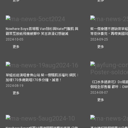
更多
更多
Nowhere Boys首場騷 Van除衫與Nate鬥腹肌 與
蔡一傑身體不適缺席草蜢
觀眾互放紙飛機被擲中 笑言浪漫幻想破滅
等佢休養完，再嚟美國
2024-10-05
2024-09-25
更多
更多
草蜢巡迴演唱會佛山站 蔡一傑騷肌派福利 網民：
加埋170多歲跳唱170多分鐘，誠意！
《口水多過浪花》Do姐
2024-08-19
個唱全部售罄 歡呼：OM
2024-08-07
更多
更多