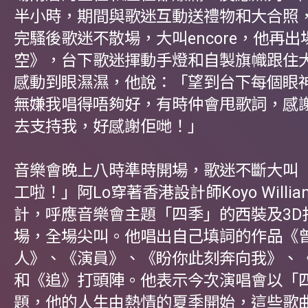
半小時，期間與歌迷互動送禮物和大合照
完騷後歌迷不散場，大叫encore，他再
空》，台下歌迷揮動手燈和自製旗幟跟住大
感動到眼濕濕，他說：「望到台下每個眼
無嫌我唱得唔夠好，有時仲會甩歌詞，感
去支持我，好感謝佢哋！」
音樂會晚上八時準時開場，歌迷不斷大叫
工啦！」阿Lo穿著香港設計師Koyo Willi
計，呼應音樂會主題「四季」的西裝及3D
場，全場尖叫。他唱出自己填詞的作品《
人》、《演員》、《盼你此刻奔向我》、
和《追》打頭陣。他表示今次演唱會以「
題，他的人生由熱情的夏季開始，這些歌