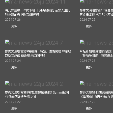
馮允謙連續三年開個唱 十月再踏紅館 音樂人生比
鄭秀文演唱會第10場嘉賓J
喻電影配樂 開展新里程碑
盲盒扭蛋機 拖手唱《不
2024-07-26
2024-07-25
更多
更多
鄭秀文演唱會第9場網傳「待定」嘉賓揭曉 林峯收
草蜢新加坡演唱會兩度Enc
巨型叉燒飯 預告明年紅館開騷
「新加坡國寶」陳潔儀
2024-07-24
2024-07-23
更多
更多
鄭秀文演唱會第8場表演嘉賓周殷廷 Sammi掀開
鄭秀文親製水泡餅頸鏈送
YT低胸西裝褸全場尖叫
《填詞魂》謝雅兒給力 
2024-07-22
2024-07-20
更多
更多