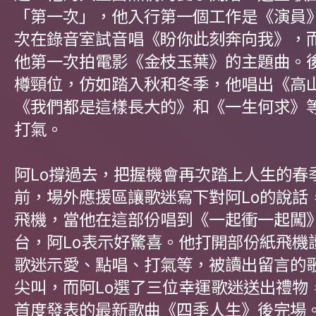
「第一次」，他入行第一個工作是《演員
次在錄音室試音唱《盼你此刻奔向我》，
他第一次拍電影《金枝玉葉》的主題曲。
樽頸位，仿如踏入秋和冬季，他唱出《高
《我們都是這樣長大的》和《一生何求》
打氣。
阿Lo撐過去，把握機會再次踏上人生的春
前，場外應援區讓歌迷寫下對阿Lo的說話
飛機，當他在這部份唱到《一起衝一起闖
台，阿Lo表示好驚喜。他打開部份紙飛機
歌迷示愛、點唱、打氣等，被讀出留言的
尖叫，而阿Lo選了三位幸運歌迷送出禮物
首度發表的最新歌曲《四季人生》後完場