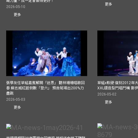
嘅力量，我一定會做得更好！
更多
2026-05-10
更多
張學友任草蜢嘉賓解開「迷思」 聽林珊珊唱歌回
草蜢x軟硬 復刻2012
春 蘇志威紅館倒數「登六」 預告尾場出200%力
XXL版造型鬥唱鬥嘴 鄭
盡跳
2026-05-02
2026-05-03
更多
更多