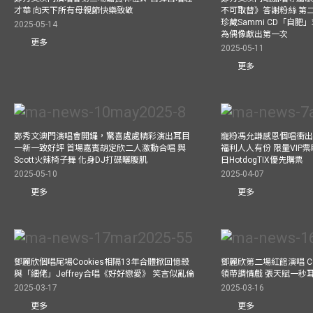
才華 向天下所有母親節快樂致敬
不可取替》答謝粉絲 第二
珍藏Sammi CD「自肥」
2025-05-14
為偶像獻出第一次
更多
2025-05-11
更多
鄭秀文澳門演唱會開鑼，驚喜處處精彩演出耳目
寵粉馮允謙感恩個唱衝出香
一新一致好評 首場嘉賓胡定欣二人激動合唱 與
福利人人有份 限量VIP票
Scott火辣椅子舞 化身DJ打碟曬腹肌
日HotdogTIX優先購票
2025-05-10
2025-04-07
更多
更多
鄧麗欣個唱尾場Cookies相隔13年合體掀回憶殺
鄧麗欣第二場紅館演唱 Co
與「細佬」Jeffrey合唱《好好戀愛》 笑言似亂倫
領帶調情戲 張天賦一秒
2025-03-17
2025-03-16
更多
更多