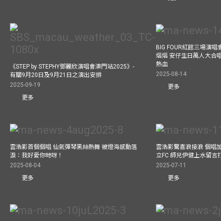
BIG FOUR紅館三場演
熠熠 安仔生日萬人大合
熱血
《STEP by STEPHY鄧麗欣演唱會澳門站2025》-
2025-08-14
有關9月20日及9月21日之演出安排
2025-09-19
更多
更多
雲浩影首個個唱 仙氣彈琴黑絲熱舞 被燈海感動落
雲浩影驚喜浪接浪 個唱
淚：我好愛你哋呀！
立FC 師兄伊健上水留言
2025-08-04
2025-07-11
更多
更多