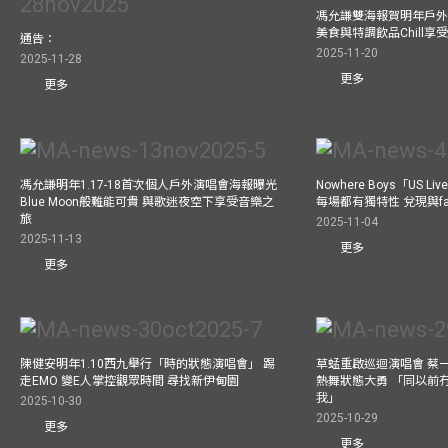
馮允謙雙海報賀明年戶外騷
美食與特調飲品Chill享
通告：
2025-11-20
2025-11-28
更多
更多
馮允謙明年1.17-18首次個人戶外演唱會海報曝光
Nowhere Boys「US
Blue Moon般難能可貴 與歌迷夜空下享受音樂之
每場都有獨特性 兌現與f
旅
2025-11-04
2025-11-13
更多
更多
陳健安明年1.10西九舉行「時的狀態演唱會」 踢
草蜢重啟巡迴演唱會 蔡
走EMO 變E人掌控觀眾時間 尋找新伊甸園
熱舞狀態大勇 「同以前
我」
2025-10-30
2025-10-29
更多
更多