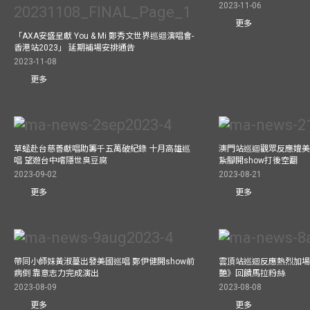
2023-11-06
更多
「AXA安盛呈獻 You & Mi 鄭秀文世界巡迴演唱會-
香港站2023」 延期補場安排通告
2023-11-08
更多
草蜢赴台慈善獻唱助籌千五萬破紀錄 十月高雄巡
澳門站巡迴觀眾反應媲美
唱 望遊台中嚐隱世臭豆腐
紥腳開show打後空翻
2023-09-02
2023-08-21
更多
更多
帶同小師妹黃淑蔓出發美國巡唱 鄭伊健開show前
雲頂站巡迴反應熱烈加場
病倒 靠意志力完成演出
艷》回饋馬拉粉絲
2023-08-09
2023-08-08
更多
更多