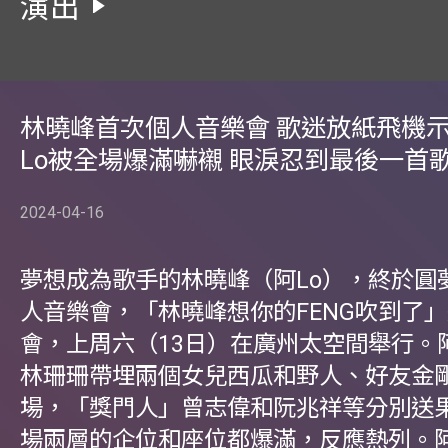
演出
林曉峰首次個人音樂會 歌迷放紙飛機示
Lo被全場爆滿嚇襯 眼淚忍到最後一首
2024-04-16
夢想成為歌手的林曉峰（阿Lo），終於圓
人音樂會，「林曉峰想你的FENG吹到了
會，上周六（13日）在廣州太空間舉行。阿
林珊珊帶埋兩個女兒西瓜和野人、好友金
場，「獎門人」曾志偉和阮兆祥等分別送
場兩層的企位和座位都爆滿，反應熱列。阿