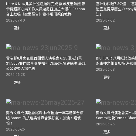
Here & Now北美洲巡迴順利完成 觀眾反應熱烈 鄭
雲浩影個唱7.3公售 「
伊健超窩心請工作人員遊尼亞加拉大瀑布 Feanna
迷雲黨提早慶生 Step
台上獻唱《戀愛預告》獲林珊珊親自教路
法」
2025-07-10
2025-07-02
更多
更多
雲浩影8月麥花臣首開個人演唱會 6.25優先訂票
BIG FOUR 八月紅館放笑彈
$1,500VIP門票享專屬福利 Cloud笨豬跳練膽 最想
永康神之組合加持 海報
公公婆婆入場見證
2025-06-03
2025-06-23
更多
更多
鄭秀文澳門演唱會尾場 林保怡逾十年再踏舞台演
鄭秀文澳門演唱會第七場
唱 Sammi為抗癌吳忻熹含淚打氣：加油，唔使
Sammi勁愛Tomas C
怕！
2025-05-25
2025-05-26
更多