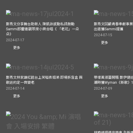
鄭秀文分享舞台助新人 陳凱詠感動私訊鼓勵
鄭秀文回顧青春奉獻事業
Sammi即慶邀觀眾席小齊合唱《 「老花」一朵
出道獲Sammi提攜
朵》
2024-07-15
2024-07-17
更多
更多
鄭秀文林家謙紅館台上笑嗌表姐弟 即場拆盲盒 與
帶埋黃淑蔓開騷 鄭伊健
歌迷約定一齊變老
潮時獲Wyman《新歌》
2024-07-14
2024-07-09
更多
更多
林曉峰順德音樂會 全新