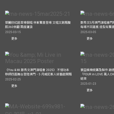
鄧麗欣紅館首場個唱 林峯驚喜登場 又唱又跳騷腹
鄭秀文5月澳門演唱會門票
肌360側翻 兩度灑淚
每場不同嘉賓 造型有驚
2025-03-15
2025-03-05
更多
更多
《You & Mi 鄭秀文澳門演唱會 2025》 不惜功本
寰亞娛樂統籌及製作 啟
移師四面舞台登陸澳門、5 月威尼斯人綜藝館開騷
「FOUR in LOVE 萬人CH
結束
2025-02-25
2025-01-23
更多
更多