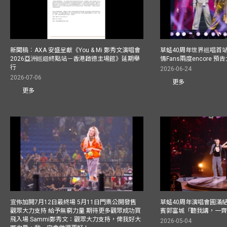
新聞稿︰AXA 安盛呈獻《You & Mi 鄭秀文演唱會
草蜢40周年世界巡唱首
2026亞洲巡迴終點站－香港啟德主場館》延期舉
情Fans兩度encore
行
2026-06-24
2026-07-06
更多
更多
宣佈加開7月12日最終場 5月11日門票公開發售
草蜢40周年演唱會圓滿結束F
觀眾大力支持 給予無窮力量 期待更多觀眾成功買
賓郭富城「聽我講，一
飛入場 Sammi鄭秀文：觀眾大力支持，俾我好大
2026-05-04