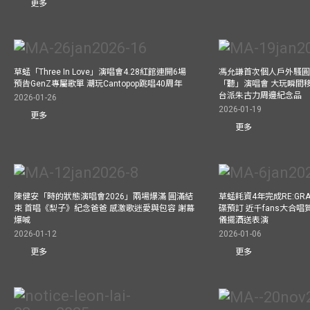
更多
草蜢「Three In Love」演唱會4.28紅館連開6場
馮允謙首次個人戶外騷圓
預告GenZ專屬歌單 潮玩Cantopop跳唱40周年
「聽」演唱會 大玩瞬間移動
台派朱古力周邊紀念品
2026-01-26
2026-01-19
更多
更多
陳健安「時的狀態演唱會2026」兩場爆滿 圓滿結
草蜢耗資4年完成RE:GRA
束 首唱《梨子》紀念爸爸 感激歌迷愛與包容 謝幕
碟預訂 近千fans大合
爆喊
儀擺酒送表演
2026-01-12
2026-01-06
更多
更多