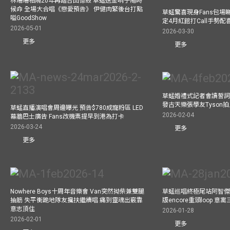
林珊珊相隔20年再踏台回憶殺 草蜢送金哨子隨時
候命 全場大合唱《戀愛預告》 伊健肉緊後台打點
草蜢驚喜現身Fans包場睇演
嗌GoodShow
定4月紅館打Call手勢配喜
2026-05-01
2026-03-30
更多
更多
草蜢婚禮式記者會讀誓詞
發古天樂張學友Tyson
草蜢直播演唱會周邊曝光 預告$780成寵粉區 LED
2026-02-04
幕牆巴士廣告 Fans改機票提早到港為打卡
2026-03-24
更多
更多
Nowhere Boys十周年音樂會 Van突然拗柴兼雙腿
草蜢巡唱終極尾站阿智傑
抽筋 失平衡跪地隊友攙扶繼續唱 痛到靈魂出竅靠
版encore重頭loop 
意志頂住
2026-01-28
2026-02-01
更多