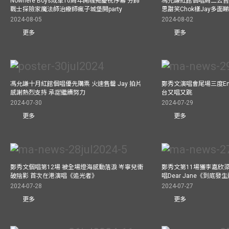
Nowhere Boys成軍10周年開騷揭慶祝序幕 分飾
馮允謙紅館個唱周二公售
戰士探險家魔法師治療師瘋子城堡開party
思甜笑Chok樣Jay多面
2024-08-05
2024-08-02
更多
更多
馮允謙十月紅館個唱優先購票 火速售罄 Jay 拍片
鄭秀文演唱會尾場三度Enco
感謝熱烈支持 承諾繼續努力
台又唱又跳
2024-07-30
2024-07-29
更多
更多
鄭秀文個唱第12場 被全場燈海感動落淚 岑寧兒衝
鄭秀文第11場獲李嘉欣
破陰影 首次在港演唱《追光者》
唱Dear Jane《到底
2024-07-28
2024-07-27
更多
更多