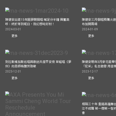
陳健安出道15年圓夢開個唱 喊足分半鐘 興奮高
陳健安三月個唱預購火速
呼：終於等到呢日，我幻想咗好耐！
布加開兩場
2024-03-01
2024-01-09
更多
更多
到拉斯維加斯巡唱與歌迷共度平安夜 草蜢唱《夢
陳健安明年3月麥花臣舉
伴》向恩師梅艷芳致敬
「尼采」名言啟發 用音
2023-12-31
2023-12-17
更多
更多
相隔三十年 重踏高雄舞
泣不成聲 蔡一傑蔡一智
會