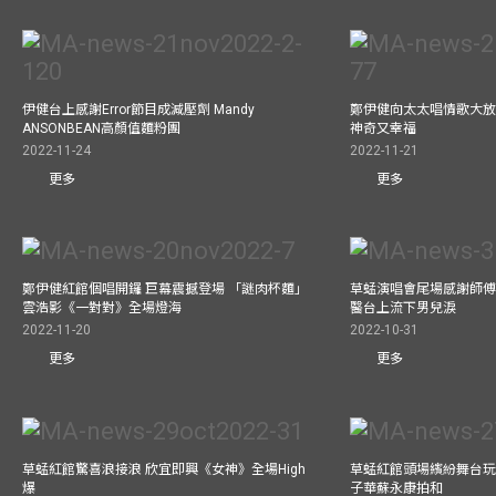
伊健台上感謝Error節目成減壓劑 Mandy
鄭伊健向太太唱情歌大放
ANSONBEAN高顏值麵粉團
神奇又幸福
2022-11-24
2022-11-21
更多
更多
鄭伊健紅館個唱開鑼 巨幕震撼登場 「謎肉杯麵」
草蜢演唱會尾場感謝師傅
雲浩影《一對對》全場燈海
醫台上流下男兒淚
2022-11-20
2022-10-31
更多
更多
草蜢紅館驚喜浪接浪 欣宜即興《女神》全場High
草蜢紅館頭場繽紛舞台玩
爆
子華蘇永康拍和