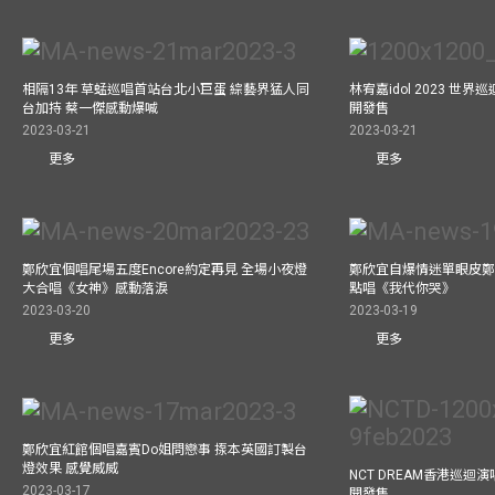
相隔13年 草蜢巡唱首站台北小巨蛋 綜藝界猛人同
林宥嘉idol 2023 世
台加持 蔡一傑感動爆喊
開發售
2023-03-21
2023-03-21
更多
更多
鄭欣宜個唱尾場五度Encore約定再見 全場小夜燈
鄭欣宜自爆情迷單眼皮鄭
大合唱《女神》感動落淚
點唱《我代你哭》
2023-03-20
2023-03-19
更多
更多
鄭欣宜紅館個唱嘉賓Do姐問戀事 揼本英國訂製台
燈效果 感覺威威
NCT DREAM香港巡迴
2023-03-17
開發售