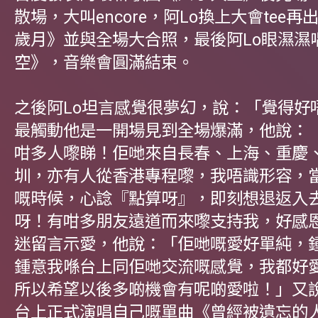
散場，大叫encore，阿Lo換上大會tee
歲月》並與全場大合照，最後阿Lo眼濕濕
空》，音樂會圓滿結束。
之後阿Lo坦言感覺很夢幻，說：「覺得好
最觸動他是一開場見到全場爆滿，他說：
咁多人嚟睇！佢哋來自長春、上海、重慶
圳，亦有人從香港專程嚟，我唔識形容，
嘅時候，心諗『點算呀』，即刻想退返入
呀！有咁多朋友遠道而來嚟支持我，好感
迷留言示愛，他說：「佢哋嘅愛好單純，
鍾意我喺台上同佢哋交流嘅感覺，我都好
所以希望以後多啲機會有呢啲愛啦！」又
台上正式演唱自己嘅單曲《曾經被遺忘的