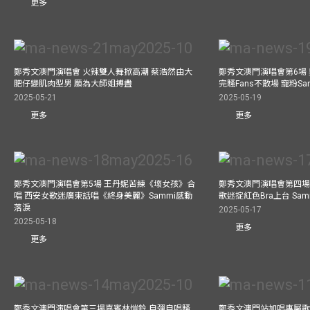
更多
鄭秀文澳門演唱會 火辣雙人舞掀高潮 蔡浩然由大
鄭秀文澳門演唱會第6場
肥仔變肌肉型男 願為大師姐搏盡
完騷Fans不散場 寵粉S
2025-05-21
2025-05-19
更多
更多
鄭秀文澳門演唱會第5場 王丹妮苦練《壞女孩》合
鄭秀文澳門演唱會第四場
唱 西安女歌迷廣東話唱《終身美麗》Sammi感動
歌迷掟紅色Bra上台 Sa
落淚
2025-05-17
2025-05-18
更多
更多
鄭秀文澳門演唱會第三場嘉賓林愷鈴 自彈自唱騷
鄭秀文澳門站加唱專屬