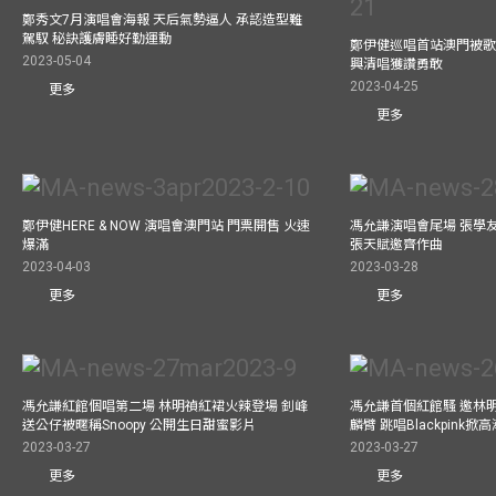
鄭秀文7月演唱會海報 天后氣勢逼人 承認造型難
駕馭 秘訣護膚睡好勤運動
鄭伊健巡唱首站澳門被歌
2023-05-04
興清唱獲讚勇敢
2023-04-25
更多
更多
鄭伊健HERE & NOW 演唱會澳門站 門票開售 火速
馮允謙演唱會尾場 張學
爆滿
張天賦邀齊作曲
2023-04-03
2023-03-28
更多
更多
馮允謙紅館個唱第二場 林明禎紅裙火辣登場 釗峰
馮允謙首個紅館騷 邀林
送公仔被暱稱Snoopy 公開生日甜蜜影片
麟臂 跳唱Blackpink掀
2023-03-27
2023-03-27
更多
更多