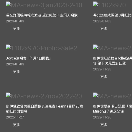
馮允謙個唱海報吹波波 望在紅館半空飛天唱歌
馮允謙達成願望 3月紅館閧
2023-01-03
2023-01-03
更多
更多
Joyce演唱會 「1月4日開售」
鄭伊健紅館舞台roller
容 望下次見面無口罩
2023-01-03
2022-11-28
更多
更多
鄭伊健欣賞夠薑自薦做表演嘉賓 Feanna目標25歲
鄭伊健變身唱日語版「幪
前紅館開個唱
Mirror四子跳足全場
2022-11-27
2022-11-26
更多
更多