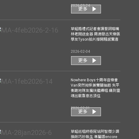
2026-03-24
更多
草蜢婚禮式記者會讀誓詞咀嘴
林老闆送金器 周潤發古天樂張
學友Tyson拍片撐開騷感驚喜
2026-02-04
更多
Nowhere Boys十周年音樂會
Van突然拗柴兼雙腿抽筋 失平
衡跪地隊友攙扶繼續唱 痛到靈
魂出竅靠意志頂住
2026-02-01
更多
草蜢巡唱終極尾站阿智傑少調
換咪巧妙執生 專屬版encore