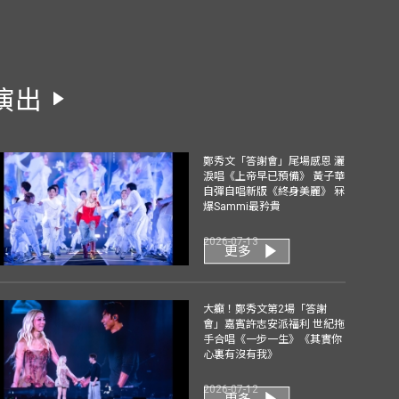
演出
鄭秀文「答謝會」尾場感恩 灑
淚唱《上帝早已預備》 黃子華
自彈自唱新版《終身美麗》 冧
爆Sammi最矜貴
2026-07-13
更多
大癲！鄭秀文第2場「答謝
會」嘉賓許志安派福利 世紀拖
手合唱《一步一生》《其實你
心裏有沒有我》
2026-07-12
更多