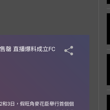
售罄 直播爆料成立FC
月2和3日，假旺角麥花臣舉行首個個