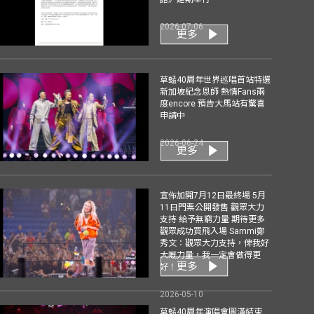
2026-07-06
更多
草蜢40周年世界巡唱首站特選
新加坡紀念恩師 熱情Fans兩
度encore 預告大馬站有驚喜
申請中
2026-06-24
更多
宣佈加開7月12日最終場 5月
11日門票公開發售 觀眾大力
支持 給予無窮力量 期待更多
觀眾成功買飛入場 Sammi鄭
秀文：觀眾大力支持，俾我好
大嘅力量，我一定會做得更
更多
好！
2026-05-10
草蜢40周年演唱會圓滿結束