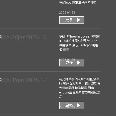
重頭loop 意寓三子永不停步
2026-01-28
更多
草蜢「Three In Love」演唱會
4.28紅館連開6場 預告GenZ
專屬歌單 潮玩Cantopop跳唱
40周年
2026-01-26
更多
馮允謙首次個人戶外騷圓滿舉
行 場外百人紮營「聽」演唱會
大玩瞬間移動搞驚喜 兩度
encore落台派朱古力周邊紀念
品
更多
2026-01-19