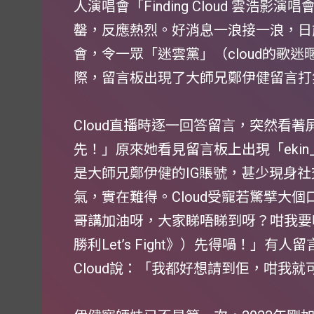
人演唱會「Finding Cloud 雲浩影
罄，反應熱烈。好消息一浪接一浪，日
會，令一眾「迷雲黨」（cloud的歌
際，留言板出現了大師兄鄭伊健留言打氣
Cloud直播時逐一回答留言，突然看
先！」原來她看見留言板上出現「ekin_ch
是大師兄鄭伊健的IG賬號，甚少現身
氣，實在難得。Cloud受寵若驚擘大個
哥講加油呀，大家睇唔睇到呀？咁我要
勝利Let’s Fight》）先得喎！」
Cloud說：「我都好想請到佢，咁我就可