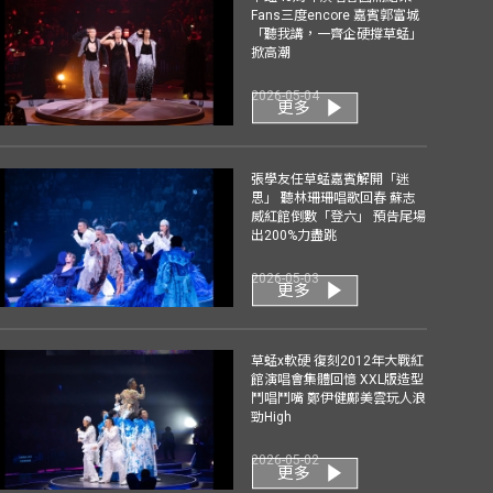
Fans三度encore 嘉賓郭富城
「聽我講，一齊企硬撐草蜢」
掀高潮
2026-05-04
更多
張學友任草蜢嘉賓解開「迷
思」 聽林珊珊唱歌回春 蘇志
威紅館倒數「登六」 預告尾場
出200%力盡跳
2026-05-03
更多
草蜢x軟硬 復刻2012年大戰紅
館演唱會集體回憶 XXL版造型
鬥唱鬥嘴 鄭伊健鄺美雲玩人浪
勁High
2026-05-02
更多