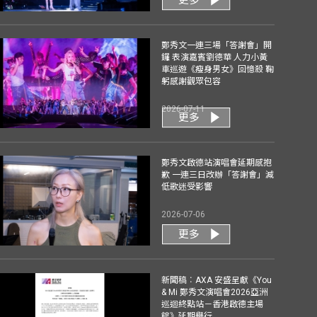
鄭秀文一連三場「答謝會」開
鑼 表演嘉賓劉德華 人力小黃
車巡遊《瘦身男女》回憶殺 鞠
躬感謝觀眾包容
2026-07-11
更多
鄭秀文啟德站演唱會延期感抱
歉 一連三日改辦「答謝會」減
低歌迷受影響
2026-07-06
更多
新聞稿︰AXA 安盛呈獻《You
& Mi 鄭秀文演唱會2026亞洲
巡迴終點站－香港啟德主場
館》延期舉行