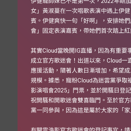
伊健寵師妹已不是第一次，2022年剛加
女」黃淑蔓在一次唱歌表演中遇上伊健
賓。伊健爽快一句「好啊」，安排她們成為
會」固定表演嘉賓，帶她們首次踏上紅
其實Cloud當晚開IG直播，因為有
成立官方歌迷會！出道以來，Cloud
應援活動，隨著人數日漸增加，希望成
規模。據悉，寵粉Cloud為迷雲黨爭取福利，
影演唱會2025」門票，並於開騷日登
祝開騷和開歌迷會雙喜臨門。至於官方歌
黨一同參與，因為這是屬於大家的「家
有關雲浩影官方歌迷會的登記事宜，請