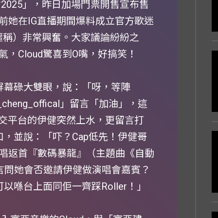
演唱會2025」，昨日加場門票開售宣布售
前她在IG直播期間爆料成立官方歌迷
迷暱稱）非常興奮。大家議論紛紛之
，Cloud驚喜到O嘴，好搞笑！
著屏幕碌大雙眼，說：「呀，等陣
eng_offical」留言「加油」，這
社交平台的伊健突然上水，更留言打
口，並說：「吓？Cap低先！伊健哥
唱返首『數碼暴龍』（主題曲《自動
有人留言問她會否邀請伊健做演唱會嘉賓？
以喺台上面同佢一齊踩Roller！」