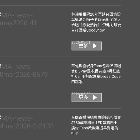
林珊珊相隔20年再踏台回憶殺
草蜢送金哨子隨時候命 全場大
合唱《戀愛預告》 伊健肉緊後
台打點嗌GoodShow
2026-05-01
更多
草蜢驚喜現身Fans包場睇演唱
會Blu-ray足本版 夾定4月紅館
打Call手勢配喜慶Dress Code
鬥跳唱
2026-03-30
更多
草蜢直播演唱會周邊曝光 預告
$780成寵粉區 LED幕牆巴士
廣告 Fans改機票提早到港為
打卡