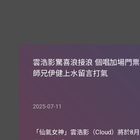
雲浩影驚喜浪接浪 個唱加場門票
師兄伊健上水留言打氣
2025-07-11
「仙氣女神」雲浩影（Cloud）將於8