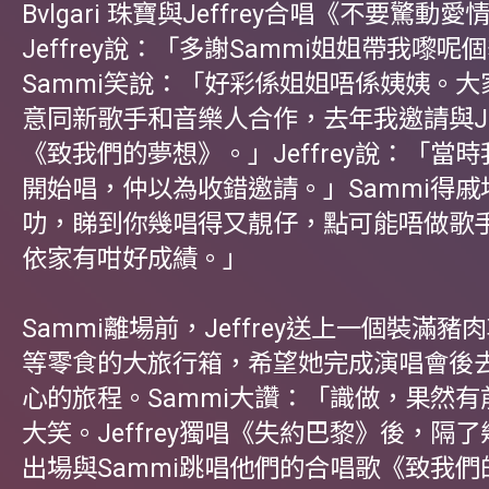
Bvlgari 珠寶與Jeffrey合唱《不要驚動
Jeffrey說：「多謝Sammi姐姐帶我嚟呢
Sammi笑說：「好彩係姐姐唔係姨姨。
意同新歌手和音樂人合作，去年我邀請與Jef
《致我們的夢想》。」Jeffrey說：「當
開始唱，仲以為收錯邀請。」Sammi得
叻，睇到你幾唱得又靚仔，點可能唔做歌
依家有咁好成績。」
Sammi離場前，Jeffrey送上一個裝滿
等零食的大旅行箱，希望她完成演唱會後
心的旅程。Sammi大讚：「識做，果然
大笑。Jeffrey獨唱《失約巴黎》後，隔
出場與Sammi跳唱他們的合唱歌《致我