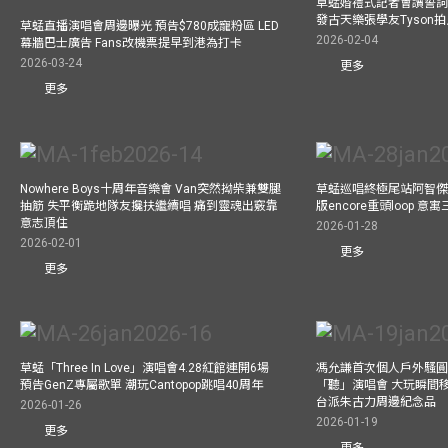
草蜢婚禮式記者會讀誓詞
發古天樂張學友Tyson
草蜢直播演唱會周邊曝光 預告$780成寵粉區 LED
2026-02-04
幕牆巴士廣告 Fans改機票提早到港為打卡
2026-03-24
更多
更多
Nowhere Boys十周年音樂會 Van突然拗柴兼雙腿
草蜢巡唱終極尾站阿智傑
抽筋 失平衡跪地隊友攙扶繼續唱 痛到靈魂出竅靠
版encore重頭loop 
意志頂住
2026-01-28
2026-02-01
更多
更多
草蜢「Three In Love」演唱會4.28紅館連開6場
馮允謙首次個人戶外騷圓
預告GenZ專屬歌單 潮玩Cantopop跳唱40周年
「聽」演唱會 大玩瞬間移動
台派朱古力周邊紀念品
2026-01-26
2026-01-19
更多