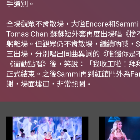
手道別。
全場觀眾不肯散場，大嗌Encore和Samm
Tomas Chan 蘇蘇短外套再度出場唱《
躬離場。但觀眾仍不肯散場，繼續吶喊，S
三出場，分別唱出同曲異詞的《唯獨你是
《衝動點唱》後，笑說：「我收工啦！拜
正式結束。之後Sammi再到紅館門外為Fa
謝，場面墟冚，非常熱鬧。