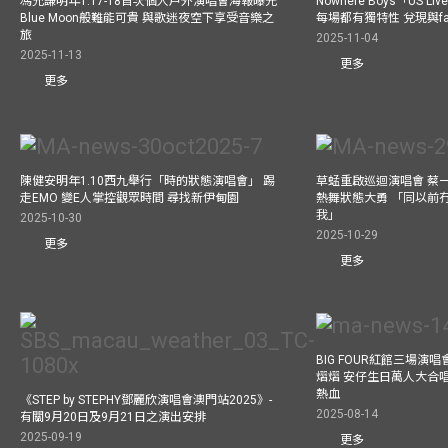
馮允謙明年1.17-18首次個人戶外演唱會海報曝光
Nowhere Boys「US
Blue Moon般難能可貴 與歌迷夜空下享受音樂之
每場都有獨特性 兌現與f
旅
2025-11-04
2025-11-13
更多
更多
陳健安明年1.10西九舉行「時的狀態演唱會」 踢
草蜢重啟巡迴演唱會 蔡
走EMO 變E人掌控觀眾時間 尋找新伊甸園
熱舞狀態大勇 「同以前
我」
2025-10-30
2025-10-29
更多
更多
BIG FOUR紅館三場演
熠熠 安仔生日萬人大合
熱血
《STEP by STEPHY鄧麗欣演唱會澳門站2025》-
2025-08-14
有關9月20日及9月21日之演出安排
2025-09-19
更多