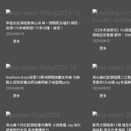
草蜢巡迴演唱會佛山站 蔡一傑騷肌派福利 網民：
加埋170多歲跳唱170多分鐘，誠意！
《口水多過浪花》Do姐
2024-08-19
個唱全部售罄 歡呼：OM
2024-08-07
更多
更多
Nowhere Boys成軍10周年開騷揭慶祝序幕 分飾
馮允謙紅館個唱周二公售
戰士探險家魔法師治療師瘋子城堡開party
思甜笑Chok樣Jay多面
2024-08-05
2024-08-02
更多
更多
馮允謙十月紅館個唱優先購票 火速售罄 Jay 拍片
鄭秀文個唱第12場 被全
感謝熱烈支持 承諾繼續努力
破陰影 首次在港演唱《