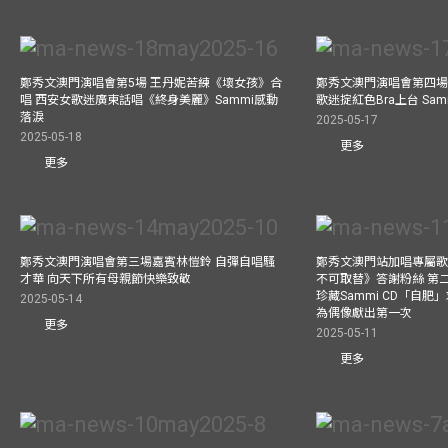
鄭秀文澳門演唱會第5場 王丹妮苦練《壞女孩》合
鄭秀文澳門演唱會第四場
唱 西安女歌迷廣東話唱《終身美麗》Sammi感動
歌迷掟紅色Bra上台 Sa
落淚
2025-05-17
2025-05-18
更多
更多
鄭秀文澳門演唱會第三場嘉賓林愷鈴 自彈自唱騷
鄭秀文澳門站加唱專屬
才華 向天下所有母親節快樂致敬
不可取替》答謝粉絲 第二
珍藏Sammi CD「自肥」
2025-05-14
為偶像獻出第一次
更多
2025-05-11
更多