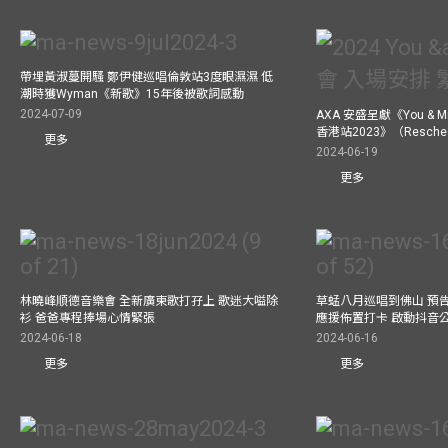
帶埋黃淑蔓開騷 鄭伊健巡唱倫敦站3度眼濕濕 低
潮時獲Wyman《新歌》15年後被歌詞感動
2024-07-09
AXA 安盛呈獻《You &
香港站2023》（Resch
更多
2024-06-19
更多
林曉峰順德音樂會 全新廣東歌打孖上 歌迷大嗌除
草蜢八月巡唱到佛山 預告
衫 爸爸專程捧場心情緊張
應援佈置打卡 啟動抖音
2024-06-18
2024-06-16
更多
更多