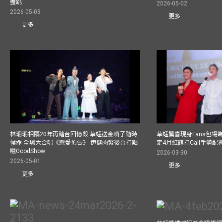
盡跳
2026-05-02
2026-05-03
更多
更多
林珊珊相隔20年再踏台回憶殺 草蜢送金哨子隨時
草蜢驚喜現身Fans包場睇演
候命 全場大合唱《戀愛預告》 伊健肉緊後台打點
定4月紅館打Call手勢配喜
嗌GoodShow
2026-03-30
2026-05-01
更多
更多