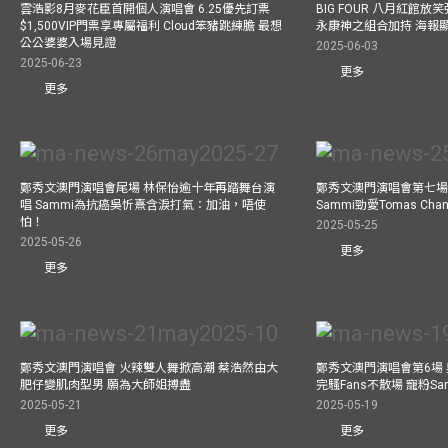
雲浩影8月麥花臣首開個人演唱會 6.25優先訂票
BIG FOUR 八月紅館放笑彈
$1,500VIP門票享專屬福利 Cloud笨豬跳練膽 最想
永康神之組合加持 海報
公公婆婆入場見證
2025-06-03
2025-06-23
更多
更多
鄭秀文澳門演唱會尾場 林保怡逾十年再踏舞台演
鄭秀文澳門演唱會第七場
唱 Sammi為抗癌吳忻熹含淚打氣：加油，唔使
Sammi勁愛Tomas C
怕！
2025-05-25
2025-05-26
更多
更多
鄭秀文澳門演唱會 火辣雙人舞掀高潮 蔡浩然由大
鄭秀文澳門演唱會第6場
肥仔變肌肉型男 願為大師姐搏盡
完騷Fans不散場 寵粉S
2025-05-21
2025-05-19
更多
更多