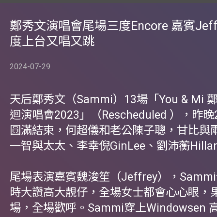
鄭秀文演唱會尾場三度Encore 嘉賓Jeff
度上台又唱又跳
2024-07-29
天后鄭秀文（Sammi）13場「You & Mi
迴演唱會2023」（Rescheduled ），昨晚
圓滿結束，何超儀和老公陳子聰，甘比與
一智與太太、李幸倪GinLee、劉沛蘅Hilla
尾場表演嘉賓魏浚笙（Jeffrey），Sam
時大讚高大靚仔，全場女士都會心心眼，果然J
場，全場歡呼。Sammi穿上Windowsen