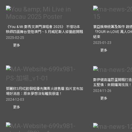
《You & Mi 鄭秀文澳門演唱會 2025》 不惜功本
寰亞娛樂統籌及製作 啟
移師四面舞台登陸澳門、5 月威尼斯人綜藝館開騷
「FOUR in LOVE 萬人CH
結束
2025-02-25
2025-01-23
更多
更多
鄭伊健高雄巨蛋開騷打造
五堅情：來銅鑼灣找我
鄧麗欣3月紅館個唱優先購票火速售罄 拍片宣布加
2024-11-26
場好消息：原來夢想沒有離我很遠！
更多
2024-12-03
更多