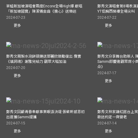
草蜢新加坡演唱會兩度Encore全場High爆 獻唱
鄭秀文演唱會第8場表演嘉
「新加坡國寶」陳潔儀金曲《擔心》送樂迷
YT低胸西裝褸全場尖叫
2024-07-23
2024-07-22
更多
更多
鄭秀文親製水泡餅頸鏈送鄧麗欣鼓勵復出 攬實
鄭秀文分享舞台助新人 
《填詞魂》謝雅兒給力 觀眾大嗌加油
Sammi即慶邀觀眾席小
朵》
2024-07-20
2024-07-17
更多
更多
鄭秀文回顧青春奉獻事業眼淚決堤 張敬軒感恩初
鄭秀文林家謙紅館台上笑
出道獲Sammi提攜
歌迷約定一齊變老
2024-07-15
2024-07-14
更多
更多