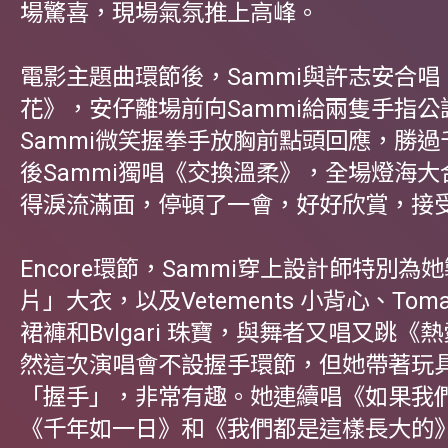
場驚喜，現場氣氛推上高峰。
電影主題曲環節後，Sammi與許志安合唱
花》，安仔離場前向Sammi給兩隻手指公
Sammi微笑握拳手放胸前點頭回應，勝
後Sammi獨唱《交換溫柔》，全場燈海
得淚流滿面，停頓了一會，好好欣賞，接
Encore環節，Sammi穿上設計師特別為
片」大衣，以及Vetements 小背心、Tomas
裙褲和Bvlgari 珠寶，與舞者又唱又跳《
然這次演唱會不設握手環節，但她帶著玩
「握手」，非常有趣。她連續唱《如果我
《千年如一日》和《我們都是這樣長大的