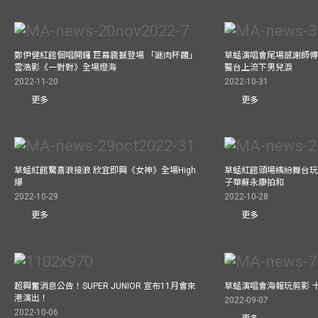
鄭伊健紅館個唱開鑼 巨幕震撼登場 「謎肉杯麵」
草蜢演唱會尾場感謝師傅
雲浩影《一對對》全場燈海
醫台上流下男兒淚
2022-11-20
2022-10-31
更多
更多
草蜢紅館驚喜浪接浪 欣宜即興《女神》全場High
草蜢紅館頭場繽紛舞台玩
爆
子華蘇永康拍和
2022-10-29
2022-10-28
更多
更多
超興奮消息公告！SUPER JUNIOR 宣布11月會來
草蜢演唱會海報玩剪影 
港演出！
2022-09-07
2022-10-06