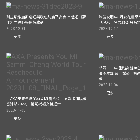
到拉斯維加斯巡唱與歌迷共度平安夜 草蜢唱《夢
陳健安明年3月麥花臣舉
伴》向恩師梅艷芳致敬
「尼采」名言啟發 用音
2023-12-31
2023-12-17
更多
更多
相隔三十年 重踏高雄舞
泣不成聲 蔡一傑蔡一智
會
2023-11-06
更多
「AXA安盛呈獻 You & Mi 鄭秀文世界巡迴演唱會-
香港站2023」 延期補場安排通告
2023-11-08
更多