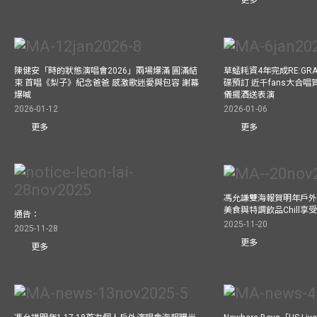
更多
陳健安「時的狀態演唱會2026」兩場爆滿 圓滿結
草蜢耗資4年完成RE:GRA
束 首唱《梨子》紀念爸爸 感激歌迷愛與包容 謝幕
碟預訂 近千fans大合
爆喊
儀擺酒送表演
2026-01-12
2026-01-06
更多
更多
馮允謙雙海報賀明年戶外騷
美食與特調飲品Chill享
通告：
2025-11-20
2025-11-28
更多
更多