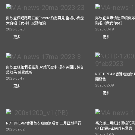
鄭欣宜個唱尾場五度Encore約定再見 全場小夜燈
鄭欣宜自爆情迷單眼皮鄭
大合唱《女神》感動落淚
點唱《我代你哭》
2023-03-20
2023-03-19
更多
更多
鄭欣宜紅館個唱嘉賓Do姐問戀事 揼本英國訂製台
燈效果 感覺威威
NCT DREAM香港巡迴
2023-03-17
開發售
2023-02-09
更多
更多
NCT DREAM香港首次巡迴演唱會 三月亞博舉行
馮允謙三場紅館個唱門票
扮 自爆秘密練兵有驚喜
2023-02-02
2023-01-16