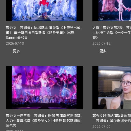
鄭秀文「答謝會」尾場感恩 灑淚唱《上帝早已預
大癲！鄭秀文第2場「答
備》 黃子華自彈自唱新版《終身美麗》 冧爆
世紀拖手合唱《一步一
Sammi最矜貴
我》
2026-07-13
2026-07-12
更多
更多
鄭秀文一連三場「答謝會」開鑼 表演嘉賓劉德華
鄭秀文啟德站演唱會延期
人力小黃車巡遊《瘦身男女》回憶殺 鞠躬感謝觀
「答謝會」減低歌迷受
眾包容
2026-07-06