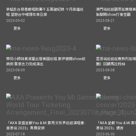
草蜢赴台慈善獻唱助籌千五萬破紀錄 十月高雄巡
澳門站巡迴觀眾反應媲美
唱 望遊台中嚐隱世臭豆腐
紥腳開show打後空翻
2023-09-02
2023-08-21
更多
更多
帶同小師妹黃淑蔓出發美國巡唱 鄭伊健開show前
雲頂站巡迴反應熱烈加場
病倒 靠意志力完成演出
艷》回饋馬拉粉絲
2023-08-09
2023-08-08
更多
更多
「AXA 安盛呈獻You & Mi 鄭秀文世界巡迴演唱會-
「AXA 呈獻 You & M
香港站 2023」票務安排
港站 2023」通告
2023-07-18
2023-06-30