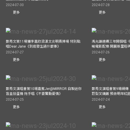
2024-07-30
2024-07-28
更多
更多
鄭秀文第11場獲李嘉欣梁漢文炎明熹捧場 特別點
馮允謙連續三年開個唱 
唱Dear Jane《到底發生過什麼事》
喻電影配樂 開展新里程
2024-07-27
2024-07-26
更多
更多
鄭秀文演唱會第10場嘉賓Jer@MIRROR 自製迷你
鄭秀文演唱會第9場網傳
盲盒扭蛋機 拖手唱《不要驚動愛情》
巨型叉燒飯 預告明年紅
2024-07-25
2024-07-24
更多
更多