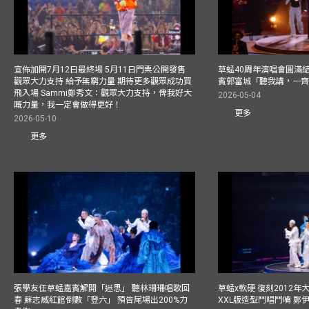
宣佈加開7月12日最終場 5月11日門票公開發售
草蜢40周年演唱會圓滿結束F
觀眾大力支持 給予無窮力量 期待更多觀眾成功買
賓郭富城「聽我講，一
飛入場 Sammi鄭秀文：觀眾大力支持，俾我好大
2026-05-04
嘅力量，我一定會做得更好！
更多
2026-05-10
更多
張學友任草蜢嘉賓解開「迷思」 聽林珊珊唱歌回
草蜢x軟硬 復刻2012
春 蘇志威紅館倒數「登六」 預告尾場出200%力
XXL版造型鬥唱鬥嘴 鄭