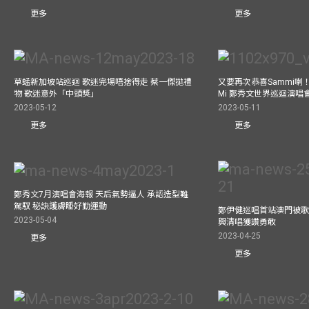
更多
更多
草蜢新加坡站巡迴 歌迷完場唔捨得走 蔡一傑拋禮
又要再次恭喜Sammi喇！A
物 歌迷意外「中頭獎」
Mi 鄭秀文世界巡迴演唱會
2023-05-12
2023-05-11
更多
更多
鄭秀文7月演唱會海報 天后氣勢逼人 承認造型難
駕馭 秘訣護膚睡好勤運動
鄭伊健巡唱首站澳門被歌
2023-05-04
興清唱獲讚勇敢
2023-04-25
更多
更多