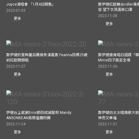
Joyce演唱會 「1月4日開售」
鄭伊健紅館舞台roller
容 望下次見面無口罩
2023-01-03
2022-11-28
更多
更多
鄭伊健欣賞夠薑自薦做表演嘉賓 Feanna目標25歲
鄭伊健變身唱日語版「幪
前紅館開個唱
Mirror四子跳足全場
2022-11-27
2022-11-26
更多
更多
伊健台上感謝Error節目成減壓劑 Mandy
鄭伊健向太太唱情歌大放
ANSONBEAN高顏值麵粉團
神奇又幸福
2022-11-24
2022-11-21
更多
更多