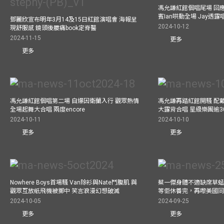
馮允謙紅館個唱尾場 回
賓Ian哄動全場 Jay透
鄧麗欣宣布明年3月14及15日紅館演唱會 海報呈
2024-10-12
現舒服感 鏡頭後腰痛book定脊醫
2024-11-15
更多
更多
馮允謙紅館個唱第二場 自爆因衛蘭入行 觀眾熱情
馮允謙再踏紅館開騷 配戴2
全場起舞大合唱 兩度encore
大露背合唱 星級樂團逾3
2024-10-11
2024-10-10
更多
更多
Nowhere Boys首場騷 Van除衫與Nate鬥腹肌 與
蔡一傑身體不適缺席草蜢
觀眾互放紙飛機被擲中 笑言浪漫幻想破滅
等佢休養完，再嚟美國
2024-10-05
2024-09-25
更多
更多