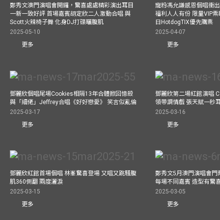
鄭秀文澳門演唱會開鑼，驚喜處處精彩演出耳目
寵粉馮允謙感恩個唱衝出香
一新一致好評 首場嘉賓胡定欣二人激動合唱 與
福利人人有份 限量VIP票
Scott火辣椅子舞 化身DJ打碟曬腹肌
日HotdogTIX優先購票
2025-05-10
2025-04-07
更多
更多
鄧麗欣個唱尾場Cookies相隔13年合體掀回憶殺
鄧麗欣第二場紅館演唱 Co
與「細佬」Jeffrey合唱《好好戀愛》 笑言似亂倫
領帶調情戲 張天賦一秒
2025-03-17
2025-03-16
更多
更多
鄧麗欣紅館首場個唱 林峯驚喜登場 又唱又跳騷腹
鄭秀文5月澳門演唱會門票
肌360側翻 兩度灑淚
每場不同嘉賓 造型有驚
2025-03-15
2025-03-05
更多
更多