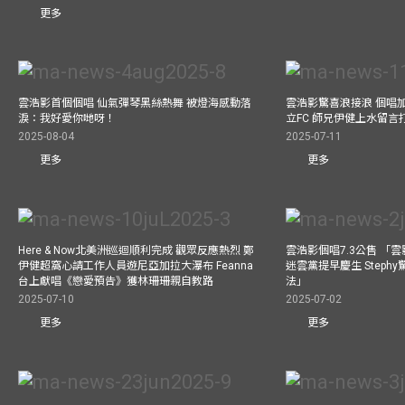
更多
雲浩影首個個唱 仙氣彈琴黑絲熱舞 被燈海感動落
雲浩影驚喜浪接浪 個唱
淚：我好愛你哋呀！
立FC 師兄伊健上水留言
2025-08-04
2025-07-11
更多
更多
Here & Now北美洲巡迴順利完成 觀眾反應熱烈 鄭
雲浩影個唱7.3公售 「
伊健超窩心請工作人員遊尼亞加拉大瀑布 Feanna
迷雲黨提早慶生 Step
台上獻唱《戀愛預告》獲林珊珊親自教路
法」
2025-07-10
2025-07-02
更多
更多