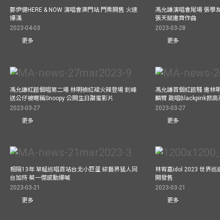
鄭伊健HERE & NOW 演唱會澳門站 門票開售 火速
馮允謙演唱會尾場 張學
爆滿
張天賦邀齊作曲
2023-04-03
2023-03-28
更多
更多
馮允謙紅館個唱第二場 林明禎紅裙火辣登場 釗峰
馮允謙首個紅館騷 邀林
送公仔被暱稱Snoopy 公開生日甜蜜影片
麟臂 跳唱Blackpink掀
2023-03-27
2023-03-27
更多
更多
相隔13年 草蜢巡唱首站台北小巨蛋 綜藝界猛人同
林宥嘉idol 2023 世
台加持 蔡一傑感動爆喊
開發售
2023-03-21
2023-03-21
更多
更多