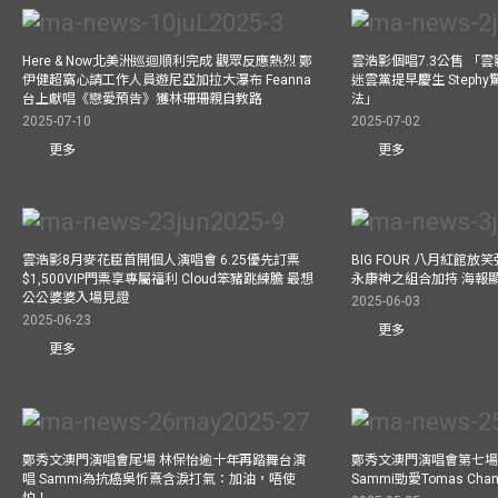
Here & Now北美洲巡迴順利完成 觀眾反應熱烈 鄭
雲浩影個唱7.3公售 「
伊健超窩心請工作人員遊尼亞加拉大瀑布 Feanna
迷雲黨提早慶生 Step
台上獻唱《戀愛預告》獲林珊珊親自教路
法」
2025-07-10
2025-07-02
更多
更多
雲浩影8月麥花臣首開個人演唱會 6.25優先訂票
BIG FOUR 八月紅館放笑彈
$1,500VIP門票享專屬福利 Cloud笨豬跳練膽 最想
永康神之組合加持 海報
公公婆婆入場見證
2025-06-03
2025-06-23
更多
更多
鄭秀文澳門演唱會尾場 林保怡逾十年再踏舞台演
鄭秀文澳門演唱會第七場
唱 Sammi為抗癌吳忻熹含淚打氣：加油，唔使
Sammi勁愛Tomas C
怕！