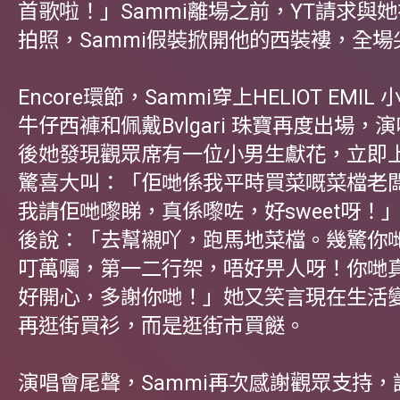
首歌啦！」Sammi離場之前，YT請求與
拍照，Sammi假裝掀開他的西裝褸，全場
Encore環節，Sammi穿上HELIOT EMIL
牛仔西褲和佩戴Bvlgari 珠寶再度出場，
後她發現觀眾席有一位小男生獻花，立即
驚喜大叫：「佢哋係我平時買菜嘅菜檔老
我請佢哋嚟睇，真係嚟咗，好sweet呀！
後說：「去幫襯吖，跑馬地菜檔。幾驚你
叮萬囑，第一二行架，唔好畀人呀！你哋
好開心，多謝你哋！」她又笑言現在生活
再逛街買衫，而是逛街市買餸。
演唱會尾聲，Sammi再次感謝觀眾支持