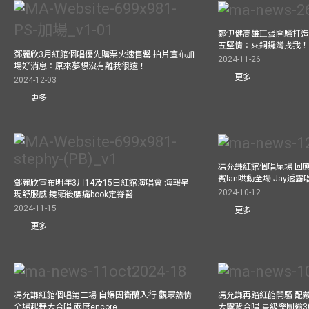
鄭伊健高雄巨蛋開騷打造
五堅情：來銅鑼灣找我
鄧麗欣3月紅館個唱優先購票火速售罄 拍片宣布加
2024-11-26
場好消息：原來夢想沒有離我很遠！
更多
2024-12-03
更多
馮允謙紅館個唱尾場 回
賓Ian哄動全場 Jay透
鄧麗欣宣布明年3月14及15日紅館演唱會 海報呈
2024-10-12
現舒服感 鏡頭後腰痛book定脊醫
2024-11-15
更多
更多
馮允謙紅館個唱第二場 自爆因衛蘭入行 觀眾熱情
馮允謙再踏紅館開騷 配戴2
全場起舞大合唱 兩度encore
大露背合唱 星級樂團逾3