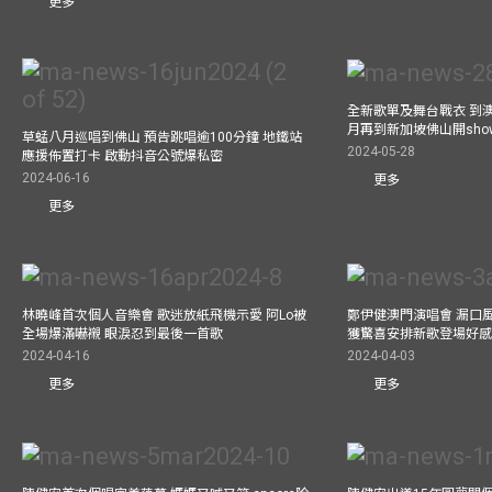
更多
全新歌單及舞台戰衣 到澳
月再到新加坡佛山開show
草蜢八月巡唱到佛山 預告跳唱逾100分鐘 地鐵站
2024-05-28
應援佈置打卡 啟動抖音公號爆私密
2024-06-16
更多
更多
林曉峰首次個人音樂會 歌迷放紙飛機示愛 阿Lo被
鄭伊健澳門演唱會 漏口
全場爆滿嚇襯 眼淚忍到最後一首歌
獲驚喜安排新歌登場好感
2024-04-16
2024-04-03
更多
更多