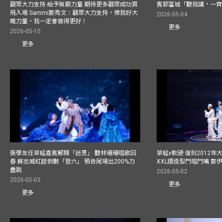
觀眾大力支持 給予無窮力量 期待更多觀眾成功買
賓郭富城「聽我講，一
飛入場 Sammi鄭秀文：觀眾大力支持，俾我好大
2026-05-04
嘅力量，我一定會做得更好！
更多
2026-05-10
更多
張學友任草蜢嘉賓解開「迷思」 聽林珊珊唱歌回
草蜢x軟硬 復刻2012
春 蘇志威紅館倒數「登六」 預告尾場出200%力
XXL版造型鬥唱鬥嘴 鄭
盡跳
2026-05-02
2026-05-03
更多
更多