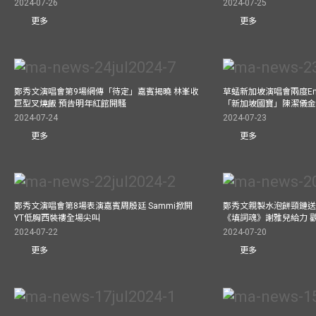
2024-07-26
2024-07-25
更多
更多
鄭秀文演唱會第9場網傳「待定」嘉賓揭曉 林峯收
草蜢新加坡演唱會兩度Enc
巨型叉燒飯 預告明年紅館開騷
「新加坡國寶」陳潔儀
2024-07-24
2024-07-23
更多
更多
鄭秀文演唱會第8場表演嘉賓周殷廷 Sammi掀開
鄭秀文親製水泡餅頸鏈送
YT低胸西裝褸全場尖叫
《填詞魂》謝雅兒給力 
2024-07-22
2024-07-20
更多
更多