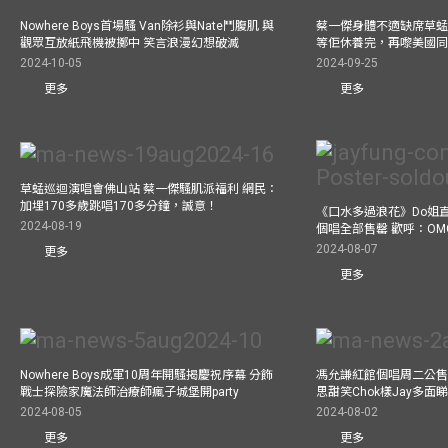
Nowhere Boys首場騷 Van除衫與Nate鬥腹肌 與
蔡一傑身體不適缺席草蜢
觀眾互放紙飛機被擲中 笑言浪漫幻想破滅
等佢休養完，再嚟美國
2024-10-05
2024-09-25
更多
更多
草蜢巡迴演唱會佛山站 蔡一傑騷肌派福利 網民：
加埋170多歲跳唱170多分鐘，誠意！
《口水多過浪花》Do姐
2024-08-19
個唱全部售罄 歡呼：OM
2024-08-07
更多
更多
Nowhere Boys成軍10周年開騷揭慶祝序幕 分飾
馮允謙紅館個唱周二公售
戰士探險家魔法師治療師瘋子城堡開party
思甜笑Chok樣Jay多面
2024-08-05
2024-08-02
更多
更多