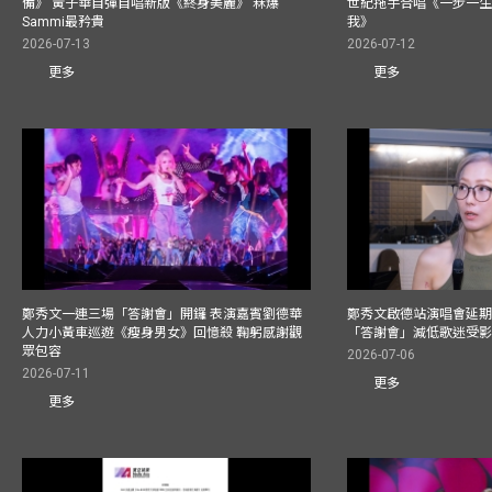
備》 黃子華自彈自唱新版《終身美麗》 冧爆
世紀拖手合唱《一步一
Sammi最矜貴
我》
2026-07-13
2026-07-12
更多
更多
鄭秀文一連三場「答謝會」開鑼 表演嘉賓劉德華
鄭秀文啟德站演唱會延期
人力小黃車巡遊《瘦身男女》回憶殺 鞠躬感謝觀
「答謝會」減低歌迷受
眾包容
2026-07-06
2026-07-11
更多
更多