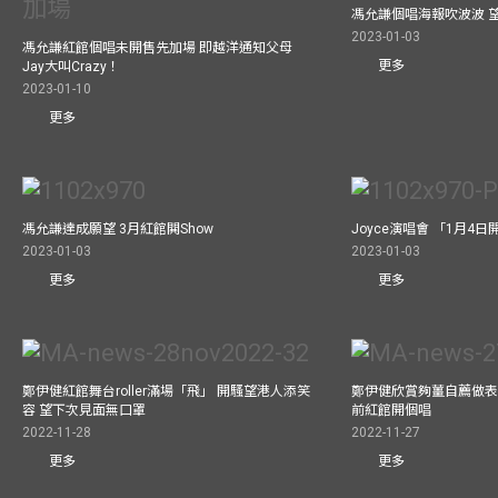
馮允謙個唱海報吹波波 
2023-01-03
馮允謙紅館個唱未開售先加場 即越洋通知父母
更多
Jay大叫Crazy！
2023-01-10
更多
馮允謙達成願望 3月紅館閧Show
Joyce演唱會 「1月4日
2023-01-03
2023-01-03
更多
更多
鄭伊健紅館舞台roller滿場「飛」 開騷望港人添笑
鄭伊健欣賞夠薑自薦做表演嘉
容 望下次見面無口罩
前紅館開個唱
2022-11-28
2022-11-27
更多
更多