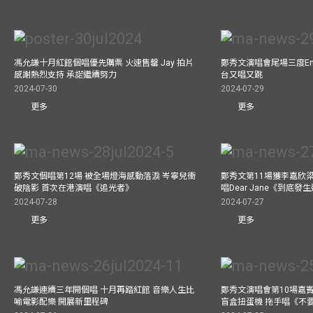
馮允謙十月紅館個唱優先購票 火速售罄 Jay 拍片
鄭秀文演唱會尾場三度Enco
感謝熱烈支持 承諾繼續努力
台又唱又跳
2024-07-30
2024-07-29
更多
更多
鄭秀文個唱第12場 被全場燈海感動落淚 岑寧兒衝
鄭秀文第11場獲李嘉欣
破陰影 首次在港演唱《追光者》
唱Dear Jane《到底
2024-07-28
2024-07-27
更多
更多
馮允謙連續三年開個唱 十月再踏紅館 音樂人生比
鄭秀文演唱會第10場嘉賓J
喻電影配樂 開展新里程碑
盲盒扭蛋機 拖手唱《不