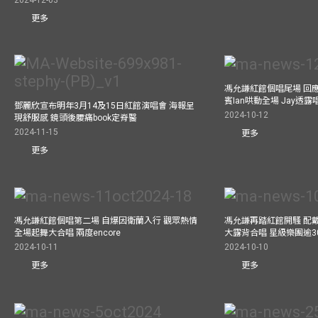
更多
馮允謙紅館個唱尾場 回
賓Ian哄動全場 Jay透
鄧麗欣宣布明年3月14及15日紅館演唱會 海報呈
2024-10-12
現舒服感 鏡頭後腰痛book定脊醫
2024-11-15
更多
更多
馮允謙紅館個唱第二場 自爆因衛蘭入行 觀眾熱情
馮允謙再踏紅館開騷 配戴2
全場起舞大合唱 兩度encore
大露背合唱 星級樂團逾3
2024-10-11
2024-10-10
更多
更多