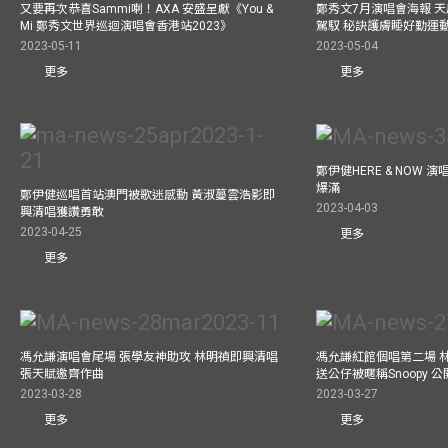
又要再次恭喜Sammi喇！AXA 安盛呈獻《You &
鄭秀文7月演唱會海報 
Mi 鄭秀文世界巡迴演唱會香港站2023》
駕馭 秘訣護膚睡好勤運
2023-05-11
2023-05-04
更多
更多
鄭伊健HERE & NOW 
爆滿
鄭伊健巡唱首站澳門被歌迷感動 黃淑蔓雲浩影即
2023-04-03
興清唱獲讚勇敢
2023-04-25
更多
更多
馮允謙演唱會尾場 張學友神助攻 林明禎即興清唱
馮允謙紅館個唱第二場 
張天賦邀齊作曲
送公仔被暱稱Snoopy 
2023-03-28
2023-03-27
更多
更多