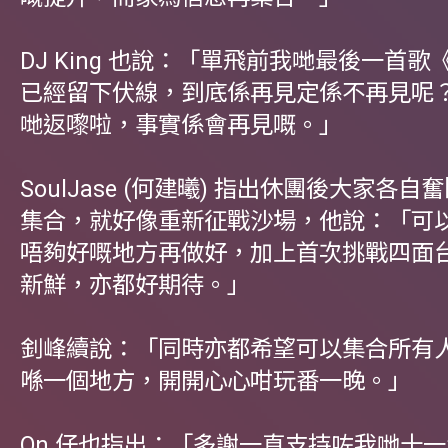
DJ King 也說：「單飛前我哋最後一首
已經留下伏線，到底係再見定係不再見呢
哋返嚟啦，事實係會再見嘅。」
SoulJase (何建曦) 指出休團後大家各
集合，就好像重新征戰沙場，他說：「可
唔夠好嘅地方再做好，加上首次挑戰四面
新鮮，亦都好期待。」
釗峰續說：「同時亦都希望可以集合所有
喺一個地方，開開心心咁玩番一晚。」
On 仔也指出：「多謝一直支持咗我哋十