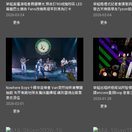
草蜢直播演唱會周邊曝光 預告$780成寵粉區 LED
草蜢婚禮式記者會讀誓詞
幕牆巴士廣告 Fans改機票提早到港為打卡
發古天樂張學友Tyson
2026-03-24
2026-02-04
更多
更多
Nowhere Boys十周年音樂會 Van突然拗柴兼雙腿
草蜢巡唱終極尾站阿智傑
抽筋 失平衡跪地隊友攙扶繼續唱 痛到靈魂出竅靠
版encore重頭loop 
意志頂住
2026-01-28
2026-02-01
更多
更多