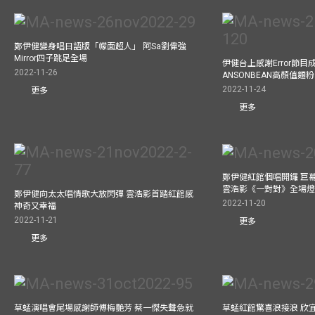
鄭伊健變身唱日語版「幪面超人」 阿Sa劉偉強
Mirror四子跳足全場
伊健台上感謝Error節目成
2022-11-26
ANSONBEAN高顏值麵
2022-11-24
更多
更多
鄭伊健紅館個唱開鑼 巨
雲浩影《一對對》全場
鄭伊健向太太唱情歌大放閃彈 雲浩影首踏紅館感
2022-11-20
神奇又幸福
2022-11-21
更多
更多
草蜢演唱會尾場感謝師傅梅艷芳 蔡一傑失聲急就
草蜢紅館驚喜浪接浪 欣宜