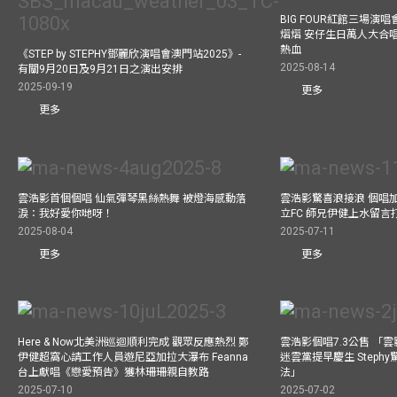
BIG FOUR紅館三場演
熠熠 安仔生日萬人大合
熱血
《STEP by STEPHY鄧麗欣演唱會澳門站2025》-
2025-08-14
有關9月20日及9月21日之演出安排
2025-09-19
更多
更多
雲浩影首個個唱 仙氣彈琴黑絲熱舞 被燈海感動落
雲浩影驚喜浪接浪 個唱
淚：我好愛你哋呀！
立FC 師兄伊健上水留言
2025-08-04
2025-07-11
更多
更多
Here & Now北美洲巡迴順利完成 觀眾反應熱烈 鄭
雲浩影個唱7.3公售 「
伊健超窩心請工作人員遊尼亞加拉大瀑布 Feanna
迷雲黨提早慶生 Step
台上獻唱《戀愛預告》獲林珊珊親自教路
法」
2025-07-10
2025-07-02