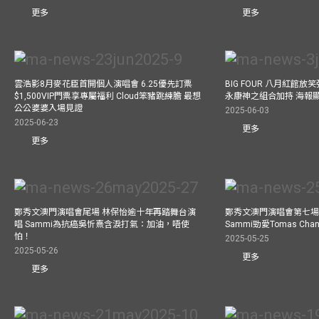
更多
更多
雲浩影8月麥花臣首開個人演唱會 6.25優先訂票
BIG FOUR 八月紅館放笑彈
$1,500VIP門票享專屬福利 Cloud笨豬跳練膽 最想
永康神之組合加持 海報
公公婆婆入場見證
2025-06-03
2025-06-23
更多
更多
鄭秀文澳門演唱會尾場 林保怡逾十年再踏舞台演
鄭秀文澳門演唱會第七場
唱 Sammi為抗癌吳忻熹含淚打氣：加油，唔使
Sammi勁愛Tomas C
怕！
2025-05-25
2025-05-26
更多
更多