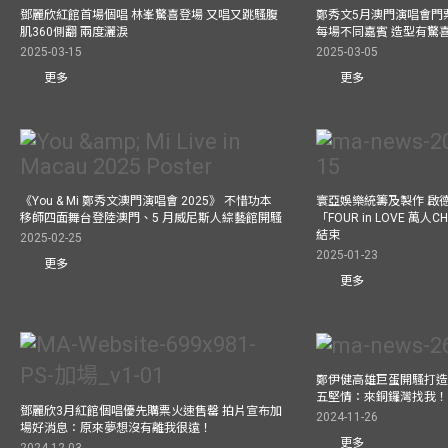
鄧麗欣紅館首場個唱 林峯驚喜登場 又唱又跳騷腹
鄭秀文5月澳門演唱會門票
肌360側翻 兩度灑淚
每場不同嘉賓 造型有驚
2025-03-15
2025-03-05
更多
更多
《You & Mi 鄭秀文澳門演唱會 2025》 不惜功本
寰亞娛樂統籌及製作 啟
移師四面舞台登陸澳門、5 月威尼斯人綜藝館開騷
「FOUR in LOVE 萬人CH
結束
2025-02-25
2025-01-23
更多
更多
鄭伊健高雄巨蛋開騷打造
五堅情：來銅鑼灣找我
鄧麗欣3月紅館個唱優先購票火速售罄 拍片宣布加
2024-11-26
場好消息：原來夢想沒有離我很遠！
更多
2024-12-03