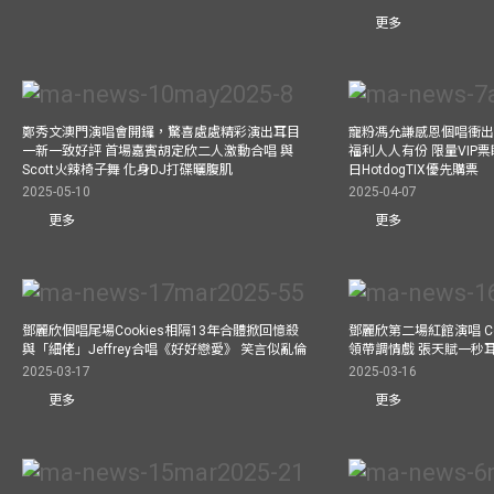
更多
鄭秀文澳門演唱會開鑼，驚喜處處精彩演出耳目
寵粉馮允謙感恩個唱衝出香
一新一致好評 首場嘉賓胡定欣二人激動合唱 與
福利人人有份 限量VIP票
Scott火辣椅子舞 化身DJ打碟曬腹肌
日HotdogTIX優先購票
2025-05-10
2025-04-07
更多
更多
鄧麗欣個唱尾場Cookies相隔13年合體掀回憶殺
鄧麗欣第二場紅館演唱 Co
與「細佬」Jeffrey合唱《好好戀愛》 笑言似亂倫
領帶調情戲 張天賦一秒
2025-03-17
2025-03-16
更多
更多