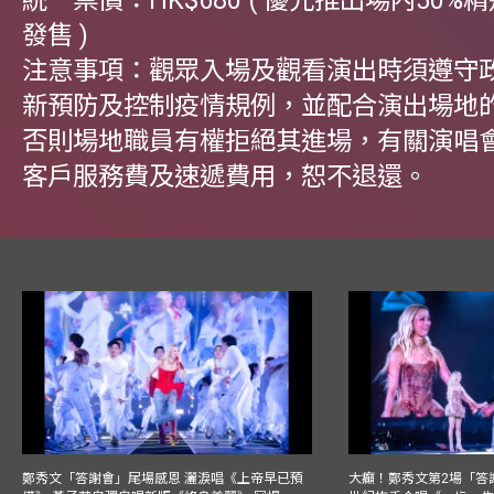
統一票價：HK$680 ( 優先推出場內50%
發售 )
注意事項：觀眾入場及觀看演出時須遵守
新預防及控制疫情規例，並配合演出場地
否則場地職員有權拒絕其進場，有關演唱
客戶服務費及速遞費用，恕不退還。
鄭秀文「答謝會」尾場感恩 灑淚唱《上帝早已預
大癲！鄭秀文第2場「答