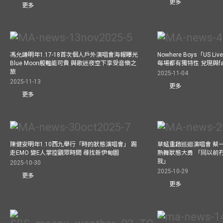
更多
更多
馮允謙明年1.17-18首次個人戶外演唱會海報曝光
Nowhere Boys「US
Blue Moon般難能可貴 與歌迷夜空下享受音樂之
每場都有獨特性 兌現與f
旅
2025-11-04
2025-11-13
更多
更多
陳健安明年1.10西九舉行「時的狀態演唱會」 踢
草蜢重啟巡迴演唱會 蔡
走EMO 變E人掌控觀眾時間 尋找新伊甸園
熱舞狀態大勇 「同以前
我」
2025-10-30
2025-10-29
更多
更多