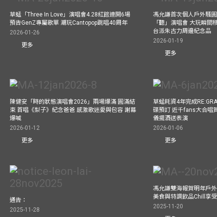
草蜢「Three In Love」演唱會4.28紅館連開6場
馮允謙首次個人戶外騷圓
預告GenZ專屬歌單 潮玩Cantopop跳唱40周年
「聽」演唱會 大玩瞬間移動
台派朱古力周邊紀念品
2026-01-26
2026-01-19
更多
更多
陳健安「時的狀態演唱會2026」兩場爆滿 圓滿結
草蜢耗資4年完成RE:GRA
束 首唱《梨子》紀念爸爸 感激歌迷愛與包容 謝幕
碟預訂 近千fans大合
爆喊
儀擺酒送表演
2026-01-12
2026-01-06
更多
更多
馮允謙雙海報賀明年戶外騷
美食與特調飲品Chill享
通告：
2025-11-20
2025-11-28