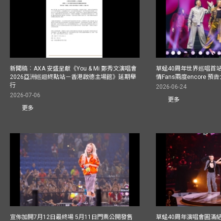
新聞稿︰AXA 安盛呈獻《You & Mi 鄭秀文演唱會
草蜢40周年世界巡唱首
2026亞洲巡迴終點站－香港啟德主場館》延期舉
情Fans兩度encore
行
2026-06-24
2026-07-06
更多
更多
宣佈加開7月12日最終場 5月11日門票公開發售
草蜢40周年演唱會圓滿結束F