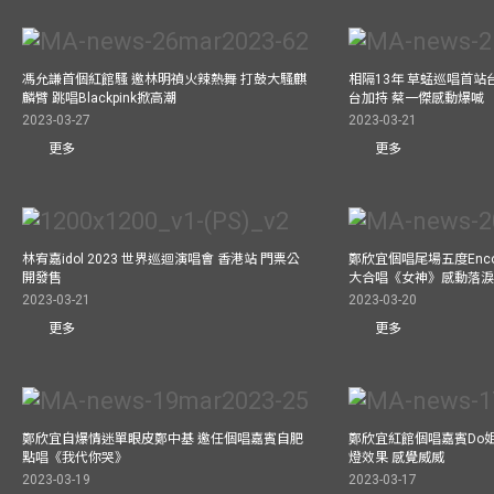
馮允謙首個紅館騷 邀林明禎火辣熱舞 打鼓大騷麒
相隔13年 草蜢巡唱首站
麟臂 跳唱Blackpink掀高潮
台加持 蔡一傑感動爆喊
2023-03-27
2023-03-21
更多
更多
林宥嘉idol 2023 世界巡迴演唱會 香港站 門票公
鄭欣宜個唱尾場五度Enc
開發售
大合唱《女神》感動落
2023-03-21
2023-03-20
更多
更多
鄭欣宜自爆情迷單眼皮鄭中基 邀任個唱嘉賓自肥
鄭欣宜紅館個唱嘉賓Do
點唱《我代你哭》
燈效果 感覺威威
2023-03-19
2023-03-17