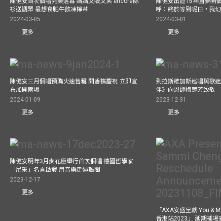
陳健安首次個唱完美落幕 媽媽又喊又笑 encore除
陳健安出道15年圓夢開個
衫送觀眾 最想食肥牛飲凍檸茶
呼：終於等到呢日，我
2024-03-05
2024-03-01
更多
更多
陳健安三月個唱預購火速售罄 開香檳慶祝 立即宣
到拉斯維加斯巡唱與歌迷
布加開兩場
伴》向恩師梅艷芳致敬
2024-01-09
2023-12-31
更多
更多
陳健安明年3月麥花臣舉行首次個唱 德國哲學家
「尼采」名言啟發 用音樂走過難關
2023-12-17
更多
「AXA安盛呈獻 You &
香港站2023」 延期補