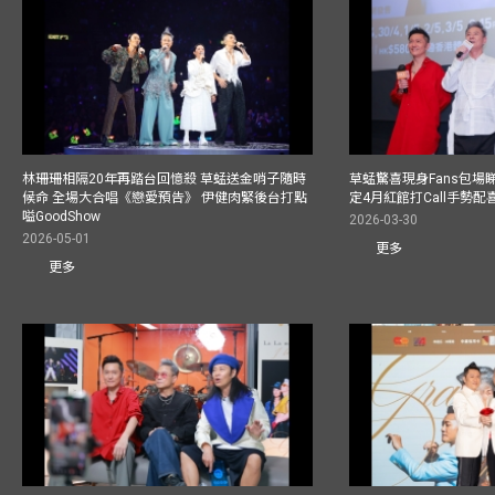
林珊珊相隔20年再踏台回憶殺 草蜢送金哨子隨時
草蜢驚喜現身Fans包場睇演
候命 全場大合唱《戀愛預告》 伊健肉緊後台打點
定4月紅館打Call手勢配喜
嗌GoodShow
2026-03-30
2026-05-01
更多
更多