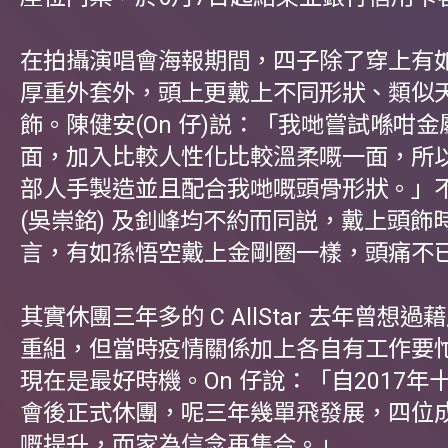
在拍攝演唱會海報期間，四子除了穿上有
厚重外套外，頭上更戴上不同形狀、類似
飾。陳健安(On 仔)説：「我哋嘗試喺咁
面，加入比較人性化比較溫柔嘅一面，所
部人手製造並且配合我哋嘅頭骨形狀。」不過 
(吳崇銘) 及釗峰均不約而同説，戴上頭飾
言，有如孫悟空戴上金剛圈一樣，頭痛不
其實休團三年多的 C AllStar 去年曾想過
重組，但當時疫情關係加上各自有工作要
現在是最好時機。On 仔說：「自2017年
會後正式休團，呢三年幾單飛發展，四位
嘅提升，而家為信念再集合。」