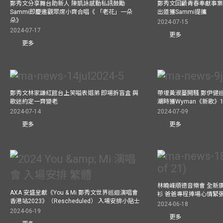
鄭秀文分享舞台助新人 陳凱詠感動私訊鼓勵
鄭秀文回顧青春奉獻事業
Sammi即慶邀觀眾席小齊合唱《 「老花」一朵
出道獲Sammi提攜
朵》
2024-07-15
2024-07-17
更多
更多
鄭秀文林家謙紅館台上笑嗌表姐弟 即場拆盲盒 與
帶埋黃淑蔓開騷 鄭伊健
歌迷約定一齊變老
潮時獲Wyman《新歌》
2024-07-14
2024-07-09
更多
更多
林曉峰順德音樂會 全新
AXA 安盛呈獻《You & Mi 鄭秀文世界巡迴演唱會
衫 爸爸專程捧場心情緊
香港站2023》（Rescheduled） 入場安排小貼士
2024-06-18
2024-06-19
更多