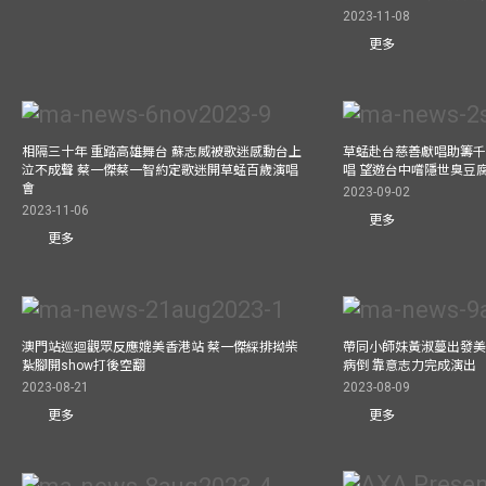
2023-11-08
更多
相隔三十年 重踏高雄舞台 蘇志威被歌迷感動台上
草蜢赴台慈善獻唱助籌千
泣不成聲 蔡一傑蔡一智約定歌迷開草蜢百歲演唱
唱 望遊台中嚐隱世臭豆
會
2023-09-02
2023-11-06
更多
更多
澳門站巡迴觀眾反應媲美香港站 蔡一傑綵排拗柴
帶同小師妹黃淑蔓出發美國
紥腳開show打後空翻
病倒 靠意志力完成演出
2023-08-21
2023-08-09
更多
更多