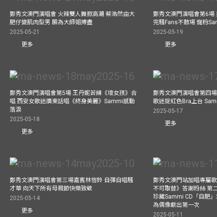
鄭秀文澳門演唱會 火辣雙人舞掀高潮 蔡浩然由大
鄭秀文澳門演唱會第6場
肥仔變肌肉型男 願為大師姐搏盡
完騷Fans不散場 寵粉S
2025-05-21
2025-05-19
更多
更多
鄭秀文澳門演唱會第5場 王丹妮苦練《壞女孩》合
鄭秀文澳門演唱會第四場
唱 西安女歌迷廣東話唱《終身美麗》Sammi感動
歌迷掟紅色Bra上台 Sa
落淚
2025-05-17
2025-05-18
更多
更多
鄭秀文澳門演唱會第三場嘉賓林愷鈴 自彈自唱騷
鄭秀文澳門站加唱專屬
才華 向天下所有母親節快樂致敬
不可取替》答謝粉絲 第二
珍藏Sammi CD「自肥」
2025-05-14
為偶像獻出第一次
更多
2025-05-11