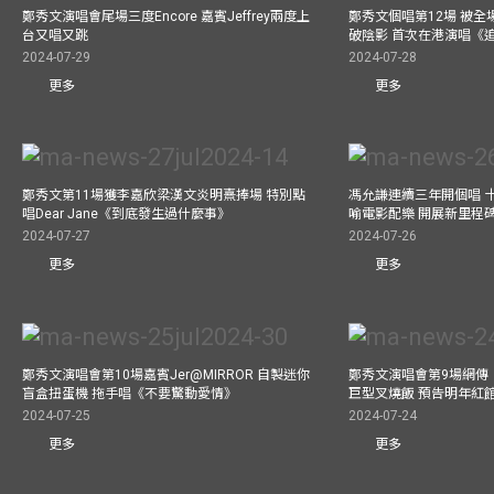
鄭秀文演唱會尾場三度Encore 嘉賓Jeffrey兩度上
鄭秀文個唱第12場 被全
台又唱又跳
破陰影 首次在港演唱《
2024-07-29
2024-07-28
更多
更多
鄭秀文第11場獲李嘉欣梁漢文炎明熹捧場 特別點
馮允謙連續三年開個唱 
唱Dear Jane《到底發生過什麼事》
喻電影配樂 開展新里程
2024-07-27
2024-07-26
更多
更多
鄭秀文演唱會第10場嘉賓Jer@MIRROR 自製迷你
鄭秀文演唱會第9場網傳
盲盒扭蛋機 拖手唱《不要驚動愛情》
巨型叉燒飯 預告明年紅
2024-07-25
2024-07-24
更多
更多