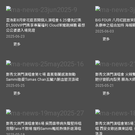
雲浩影8月麥花臣首開個人演唱會 6.25優先訂票
BIG FOUR 八月紅館放笑彈
$1,500VIP門票享專屬福利 Cloud笨豬跳練膽 最想
永康神之組合加持 海報
公公婆婆入場見證
2025-06-03
2025-06-23
更多
更多
鄭秀文澳門演唱會第七場 嘉賓衛蘭感激鼓勵
鄭秀文澳門演唱會 火辣
Sammi勁愛Tomas Chan五臟六腑血管流淚裙
肥仔變肌肉型男 願為大
2025-05-25
2025-05-21
更多
更多
鄭秀文澳門演唱會第6場 吳雨霏帶病失聲堅持唱
鄭秀文澳門演唱會第5場
完騷Fans不散場 寵粉Sammi難抵熱情折返清唱
唱 西安女歌迷廣東話唱《
落淚
2025-05-19