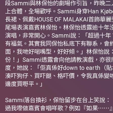
段Sammi與林保怡的劇場作引旨，昨晚
上合體，全場歡呼。Sammi身穿Han Kjøb
長裙、佩戴HOUSE OF MALAKAI首飾
尾場表演嘉賓林保怡。林保怡透露逾十年
演唱，非常開心。Sammi說：「超過十
有福氣。其實我同保怡私底下有聯系，會
面，我哋好啱嘴型，好好傾。」林保怡說
份！」Sammi透露會向他請教演戲，亦
度，她說：「佢真係好down to earth
湊吓狗仔、買吓餸、格吓價，令我真係變
邊度買嘢平。」
Sammi落台換衫，保怡留步在台上笑說
過我嚟做嘉賓會唱咩歌？例如『如果⋯⋯