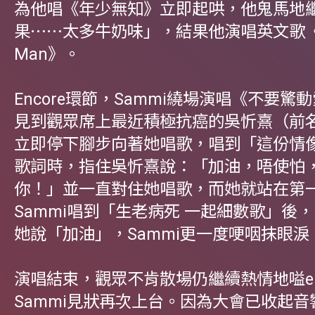
為他唱《年少無知》立即起哄，他鬼馬地
果⋯⋯太多牛奶味」，結果他演唱英文歌《Be
Man》。
Encore環節，Sammi繞場演唱《不要驚
見到觀眾席上最近積極抗癌的吳忻熹（前
立即停下腳步向著她唱歌，唱到「這份情
歌詞時，指住吳忻熹說：「加油，唔使怕
你！」並一直對住她唱歌，而她就站在第
Sammi唱到「生老病死 一起細數歌」後
她說「加油」，Sammi更一度哽咽抹眼淚
演唱結束，觀眾不肯散場仍繼續熱情地嗌en
Sammi見狀再次上台。因為大會已收起