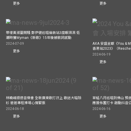
更多
更多
帶埋黃淑蔓開騷 鄭伊健巡唱倫敦站3度眼濕濕 低
潮時獲Wyman《新歌》15年後被歌詞感動
2024-07-09
AXA 安盛呈獻《You &
香港站2023》（Resch
更多
2024-06-19
更多
林曉峰順德音樂會 全新廣東歌打孖上 歌迷大嗌除
草蜢八月巡唱到佛山 預告
衫 爸爸專程捧場心情緊張
應援佈置打卡 啟動抖音
2024-06-18
2024-06-16
更多
更多