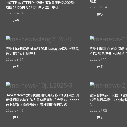
熱血
《STEP by STEPHY鄧麗欣演唱會澳門站2025》-
2025-08-14
有關9月20日及9月21日之演出安排
2025-09-19
更多
更多
雲浩影首個個唱 仙氣彈琴黑絲熱舞 被燈海感動落
雲浩影驚喜浪接浪 個唱
淚：我好愛你哋呀！
立FC 師兄伊健上水留言
2025-08-04
2025-07-11
更多
更多
Here & Now北美洲巡迴順利完成 觀眾反應熱烈 鄭
雲浩影個唱7.3公售 「
伊健超窩心請工作人員遊尼亞加拉大瀑布 Feanna
迷雲黨提早慶生 Step
台上獻唱《戀愛預告》獲林珊珊親自教路
法」
2025-07-10
2025-07-02
更多
更多