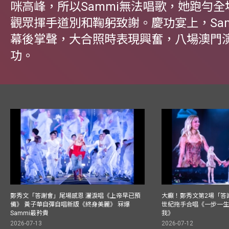
咪高峰，所以Sammi無法唱歌，她跑勻
觀眾揮手道別和鞠躬致謝。慶功宴上，Sa
幕後掌聲，大合照時表現興奮，八場澳門
功。
鄭秀文「答謝會」尾場感恩 灑淚唱《上帝早已預
大癲！鄭秀文第2場「答
備》 黃子華自彈自唱新版《終身美麗》 冧爆
世紀拖手合唱《一步一
Sammi最矜貴
我》
2026-07-13
2026-07-12