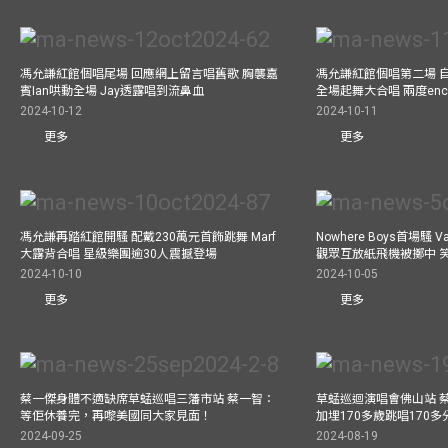
馮允謙紅館個唱尾場 回應網上留言唱舊歌 胸襲嘉
馮允謙紅館個唱第二場 
賓Ian哄動全場 Jay透露唱到流鼻血
全場起舞大合唱 兩度enco
2024-10-12
2024-10-11
更多
更多
馮允謙再踏紅館開騷 配戴230萬元首飾跳舞 Marf
Nowhere Boys首場騷 
大露背合唱 星級樂團逾30人震撼登場
觀眾互放紙飛機被擲中 
2024-10-10
2024-10-05
更多
更多
蔡一傑身體不適缺席草蜢巡唱三藩市站 蔡一智：
草蜢巡迴演唱會佛山站 
等佢休養完，再嚟美國同大家見面！
加埋170多歲跳唱170
2024-09-25
2024-08-19