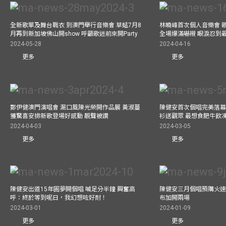
全新歌單及舞台戰衣 到澳門舉行音樂會 草蜢7月8
林曉峰首次個人音樂會 歌
月再到新加坡佛山開show 呼籲歌迷前來開Party
全場爆滿嚇襯 眼淚忍到
2024-05-28
2024-04-16
更多
更多
鄭伊健澳門演唱會 漏口風陳光榮開作品展 黃淑蔓
陳健安首次個唱完美落幕 媽
獲驚喜安排新歌登場好感動 靚聲被讚
衫送觀眾 最想食肥牛飲
2024-04-03
2024-03-05
更多
更多
陳健安出道15年圓夢開個唱 喊足分半鐘 興奮高
陳健安三月個唱預購火速
呼：終於等到呢日，我幻想咗好耐！
布加開兩場
2024-03-01
2024-01-09
更多
更多