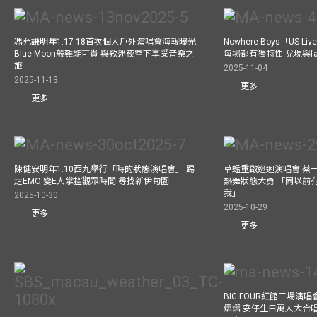
馮允謙明年1.17-18首次個人戶外演唱會海報曝光
Nowhere Boys「US
Blue Moon般難能可貴 與歌迷夜空下享受音樂之
每場都有獨特性 兌現與f
旅
2025-11-04
2025-11-13
更多
更多
陳健安明年1.10西九舉行「時的狀態演唱會」 踢
草蜢重啟巡迴演唱會 蔡
走EMO 變E人掌控觀眾時間 尋找新伊甸園
熱舞狀態大勇 「同以前
我」
2025-10-30
2025-10-29
更多
更多
BIG FOUR紅館三場演
熠熠 安仔生日萬人大合