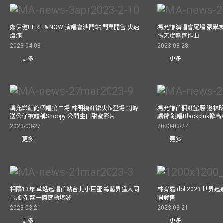
鄭伊健HERE & NOW 演唱會澳門站 門票開售 火速
馮允謙演唱會尾場 張學
爆滿
張天賦邀齊作曲
2023-04-03
2023-03-28
更多
更多
馮允謙紅館個唱第二場 林明禎紅裙火辣登場 釗峰
馮允謙首個紅館騷 邀林
送公仔被暱稱Snoopy 公開生日甜蜜影片
麟臂 跳唱Blackpink掀
2023-03-27
2023-03-27
更多
更多
相隔13年 草蜢巡唱首站台北小巨蛋 綜藝界猛人同
林宥嘉idol 2023 世
台加持 蔡一傑感動爆喊
開發售
2023-03-21
2023-03-21
更多
更多