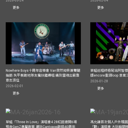
2026-03-24
2026-02-04
更多
更多
Nowhere Boys十周年音樂會 Van突然拗柴兼雙腿
草蜢巡唱終極尾站阿智傑
抽筋 失平衡跪地隊友攙扶繼續唱 痛到靈魂出竅靠
版encore重頭loop 
意志頂住
2026-01-28
2026-02-01
更多
更多
草蜢「Three In Love」演唱會4.28紅館連開6場
馮允謙首次個人戶外騷圓
預告GenZ專屬歌單 潮玩Cantopop跳唱40周年
「聽」演唱會 大玩瞬間移動