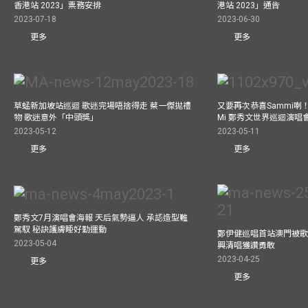
香港站 2023」票務安排
港站 2023」通告
2023-07-18
2023-06-30
更多
更多
草蜢新加坡站巡迴 歌迷完場唔捨得走 蔡一傑拋禮
又要再次恭喜Sammi喇！A
物 歌迷意外「中頭獎」
Mi 鄭秀文世界巡迴演唱會
2023-05-12
2023-05-11
更多
更多
鄭秀文7月演唱會海報 天后氣勢逼人 承認造型難
駕馭 秘訣護膚睡好勤運動
鄭伊健巡唱首站澳門被歌
2023-05-04
興清唱獲讚勇敢
2023-04-25
更多
更多