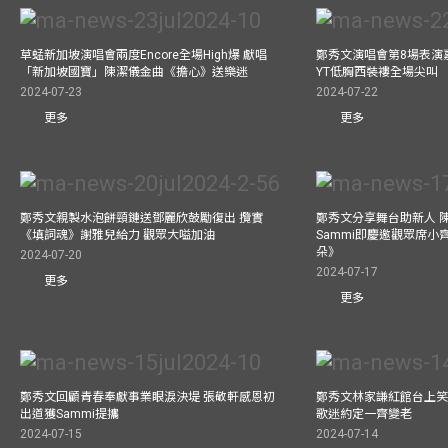
草蜢新加坡演唱會兩度Encore全場High爆 獻唱
鄭秀文演唱會第8場表演嘉
「新加坡國寶」陳潔儀金曲《擔心》送樂迷
YT低胸西裝褸全場尖叫
2024-07-23
2024-07-22
更多
更多
鄭秀文親製水泡餅頸鏈送鄧麗欣鼓勵復出 攬實
鄭秀文分享舞台助新人 
《填詞魂》謝雅兒給力 觀眾大嗌加油
Sammi即慶邀觀眾席小
朵》
2024-07-20
2024-07-17
更多
更多
鄭秀文回顧青春奉獻事業眼淚決堤 張敬軒感恩初
鄭秀文林家謙紅館台上笑
出道獲Sammi提攜
歌迷約定一齊變老
2024-07-15
2024-07-14