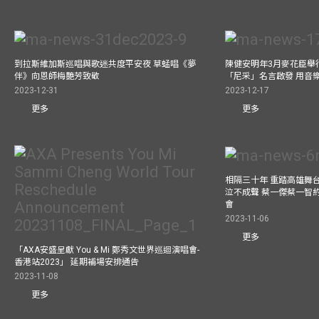
到拉斯維加斯巡唱與歌迷共度平安夜 草蜢唱《夢
陳健安明年3月麥花臣舉
伴》向恩師梅艷芳致敬
「尼采」名言啟發 用音
2023-12-31
2023-12-17
更多
更多
相隔三十年 重踏高雄舞
泣不成聲 蔡一傑蔡一智
會
2023-11-06
更多
「AXA安盛呈獻 You & Mi 鄭秀文世界巡迴演唱會-
香港站2023」 延期補場安排通告
2023-11-08
更多