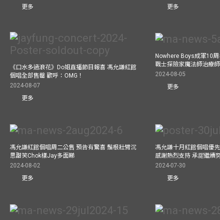
更多
更多
Nowhere Boys成軍
戰士探險家魔法師治療師瘋
《口水多過浪花》Do姐直播節目報喜 馮允謙紅館
2024-08-05
個唱全部售罄 歡呼：OMG！
2024-08-07
更多
更多
馮允謙紅館個唱周二公售 預告有驚喜 鬚根壯臂沉
馮允謙十月紅館個唱優先購
思甜笑Chok樣Jay多面睇
感謝熱烈支持 承諾繼續
2024-08-02
2024-07-30
更多
更多