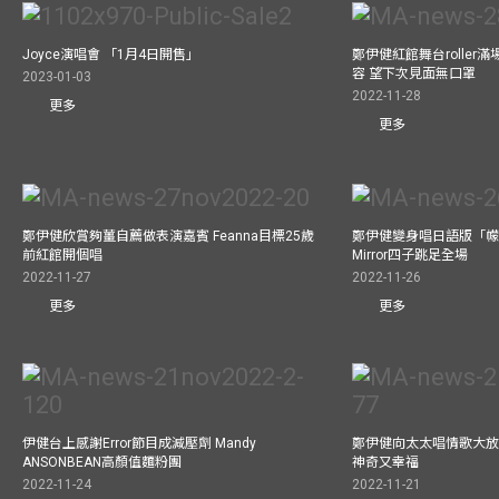
Joyce演唱會 「1月4日開售」
鄭伊健紅館舞台roller
容 望下次見面無口罩
2023-01-03
2022-11-28
更多
更多
鄭伊健欣賞夠薑自薦做表演嘉賓 Feanna目標25歲
鄭伊健變身唱日語版「幪
前紅館開個唱
Mirror四子跳足全場
2022-11-27
2022-11-26
更多
更多
伊健台上感謝Error節目成減壓劑 Mandy
鄭伊健向太太唱情歌大放
ANSONBEAN高顏值麵粉團
神奇又幸福
2022-11-24
2022-11-21