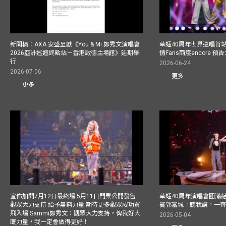
新聞稿︰AXA 安盛呈獻《You & Mi 鄭秀文演唱會
草蜢40周年世界巡唱首
2026亞洲巡迴終點站－香港啟德主場館》延期舉
情Fans兩度encore
行
2026-06-24
2026-07-06
更多
更多
宣佈加開7月12日最終場 5月11日門票公開發售
草蜢40周年演唱會圓滿結束F
觀眾大力支持 給予無窮力量 期待更多觀眾成功買
賓郭富城「聽我講，一
飛入場 Sammi鄭秀文：觀眾大力支持，俾我好大
2026-05-04
嘅力量，我一定會做得更好！