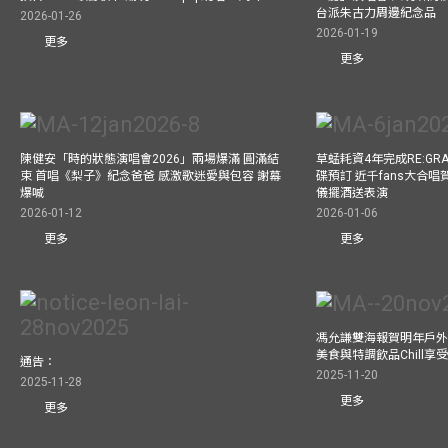
台派朱古力周邊紀念品
2026-01-26
2026-01-19
更多
更多
陳健安「時的狀態演唱會2026」兩場爆滿 圓滿結
草蜢耗資4年完成RE:GRA
束 首唱《梨子》紀念爸爸 感激歌迷愛與包容 謝幕
碟預訂 近千fans大合
爆喊
儀擺酒送表演
2026-01-12
2026-01-06
更多
更多
馮允謙雙海報賀明年戶外騷
美食與特調飲品Chill享
通告：
2025-11-20
2025-11-28
更多
更多