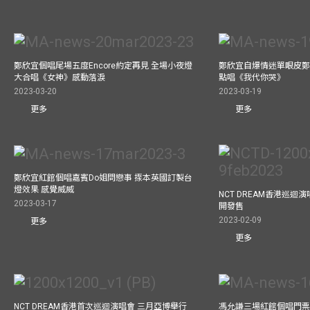
鄭欣宜個唱尾場五度Encore約定再見 全場小夜燈
鄭欣宜自爆情迷單眼皮鄭
大合唱《女神》感動落淚
點唱《我代你哭》
2023-03-20
2023-03-19
更多
更多
鄭欣宜紅館個唱嘉賓Do姐問戀事 揼本英國訂製台
燈效果 感覺威威
NCT DREAM香港巡迴
2023-03-17
開發售
2023-02-09
更多
更多
NCT DREAM香港首次巡迴演唱會 三月亞博舉行
馮允謙三場紅館個唱門票