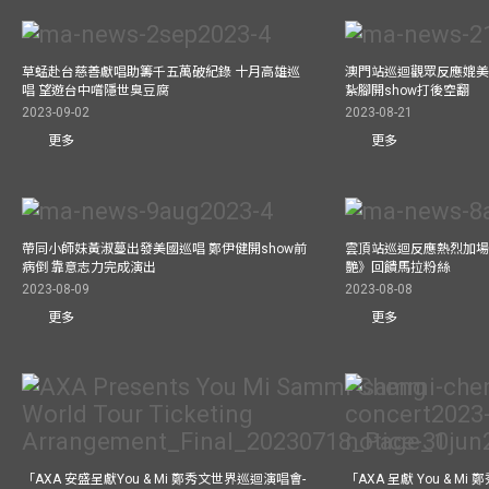
草蜢赴台慈善獻唱助籌千五萬破紀錄 十月高雄巡
澳門站巡迴觀眾反應媲美
唱 望遊台中嚐隱世臭豆腐
紥腳開show打後空翻
2023-09-02
2023-08-21
更多
更多
帶同小師妹黃淑蔓出發美國巡唱 鄭伊健開show前
雲頂站巡迴反應熱烈加場
病倒 靠意志力完成演出
艷》回饋馬拉粉絲
2023-08-09
2023-08-08
更多
更多
「AXA 安盛呈獻You & Mi 鄭秀文世界巡迴演唱會-
「AXA 呈獻 You & M