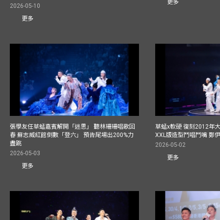
更多
2026-05-10
更多
張學友任草蜢嘉賓解開「迷思」 聽林珊珊唱歌回
草蜢x軟硬 復刻2012
春 蘇志威紅館倒數「登六」 預告尾場出200%力
XXL版造型鬥唱鬥嘴 鄭
盡跳
2026-05-02
2026-05-03
更多
更多