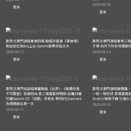
2025-05-18
更多
更多
鄭秀文澳門演唱會第四場 點唱洪嘉豪《黑玻璃》
鄭秀文澳門演唱會第三場
歌迷掟紅色Bra上台 Sammi高舉笑指太大
才華 向天下所有母親節
2025-05-17
2025-05-14
更多
更多
鄭秀文澳門站加唱專屬歌曲《出界》《唯獨你是
鄭秀文澳門演唱會開鑼
不可取替》答謝粉絲 第二場嘉賓林明禎 自攜28隻
一新一致好評 首場嘉賓
珍藏Sammi CD「自肥」求簽名 帶同8位Dancers
Scott火辣椅子舞 化身
為偶像獻出第一次
2025-05-10
2025-05-11
更多
更多