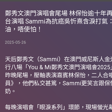
鄭秀文澳門演唱會尾場 林保怡逾十年
台演唱 Sammi為抗癌吳忻熹含淚打氣
油，唔使怕！
2025-05-26
天后鄭秀文（Sammi）在澳門威尼斯人
行八場「You & Mi鄭秀文澳門演唱會20
昨晚尾場，壓軸表演嘉賓林保怡，二人合
員》，他們私交甚篤，Sammi更笑言跟
奶。
每晚演唱會「眼淚系列」環節，現場螢光