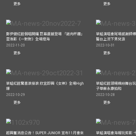
更多
更多
鄭伊健紅館個唱開鑼 巨幕震撼登場 「謎肉杯麵」
草蜢演唱會尾場感謝師傅
雲浩影《一對對》全場燈海
醫台上流下男兒淚
2022-11-20
2022-10-31
更多
更多
草蜢紅館驚喜浪接浪 欣宜即興《女神》全場High
草蜢紅館頭場繽紛舞台玩
爆
子華蘇永康拍和
2022-10-29
2022-10-28
更多
更多
超興奮消息公告！SUPER JUNIOR 宣布11月會來
草蜢演唱會海報玩剪影 