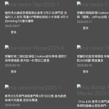
寵粉馮允謙感恩個唱衝出香港 5月31日澳門見 派
鄧麗欣個唱尾場Cookie
福利人人有份 限量VIP票睇綵排送小卡海報 4月10
與「細佬」Jeffrey合
日HotdogTIX優先購票
2025-03-17
2025-04-07
更多
更多
鄧麗欣第二場紅館演唱 Cookies結伴捧場 還原打
鄧麗欣紅館首場個唱 林
領帶調情戲 張天賦一秒耳紅口窒窒
肌360側翻 兩度灑淚
2025-03-16
2025-03-15
更多
更多
鄭秀文5月澳門演唱會門票3月7日公售 搶先劇透
每場不同嘉賓 造型有驚喜
《You & Mi 鄭秀文澳門
2025-03-05
移師四面舞台登陸澳門、