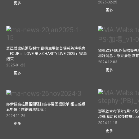
2025-02-25
更多
更多
寰亞娛樂統籌及製作 啟德主場館首場慈善演唱會
鄧麗欣3月紅館個唱優先
「FOUR in LOVE 萬人CHARITY LIVE 2025」完滿
場好消息：原來夢想沒
結束
2024-12-03
2025-01-23
更多
更多
鄭伊健高雄巨蛋開騷打造專屬國語歌單 組古惑版
五堅情：來銅鑼灣找我！
鄧麗欣宣布明年3月14及
2024-11-26
現舒服感 鏡頭後腰痛bo
2024-11-15
更多
更多