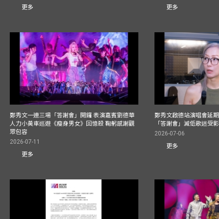
更多
更多
鄭秀文一連三場「答謝會」開鑼 表演嘉賓劉德華
鄭秀文啟德站演唱會延期
人力小黃車巡遊《瘦身男女》回憶殺 鞠躬感謝觀
「答謝會」減低歌迷受
眾包容
2026-07-06
2026-07-11
更多
更多