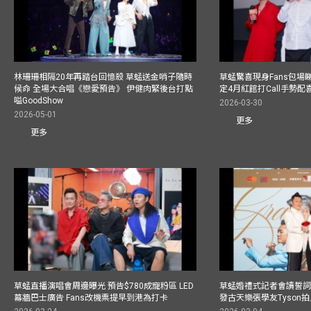
林珊珊相隔20年再踏台回憶殺 草蜢送金哨子隨時
草蜢驚喜現身Fans包場睇演
候命 全場大合唱《戀愛預告》 伊健肉緊後台打點
定4月紅館打Call手勢配喜
嗌GoodShow
2026-03-30
2026-05-01
更多
更多
草蜢直播演唱會周邊曝光 預告$780成寵粉區 LED
草蜢婚禮式記者會讀誓詞
幕牆巴士廣告 Fans改機票提早到港為打卡
發古天樂張學友Tyson