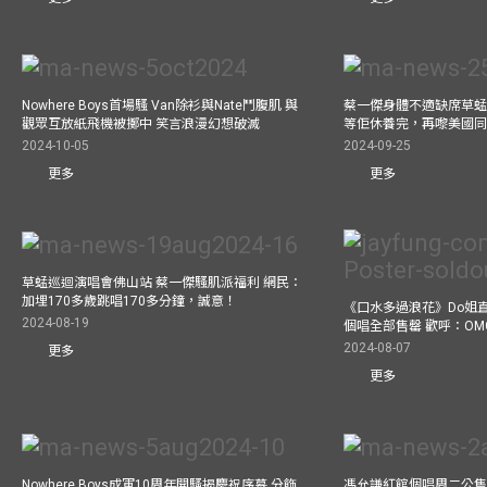
Nowhere Boys首場騷 Van除衫與Nate鬥腹肌 與
蔡一傑身體不適缺席草蜢
觀眾互放紙飛機被擲中 笑言浪漫幻想破滅
等佢休養完，再嚟美國
2024-10-05
2024-09-25
更多
更多
草蜢巡迴演唱會佛山站 蔡一傑騷肌派福利 網民：
加埋170多歲跳唱170多分鐘，誠意！
《口水多過浪花》Do姐
2024-08-19
個唱全部售罄 歡呼：OM
2024-08-07
更多
更多
Nowhere Boys成軍10周年開騷揭慶祝序幕 分飾
馮允謙紅館個唱周二公售