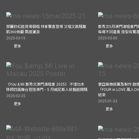
鄧麗欣紅館首場個唱 林峯驚喜登場 又唱又跳騷腹
鄭秀文5月澳門演唱會門票
肌360側翻 兩度灑淚
每場不同嘉賓 造型有驚
2025-03-15
2025-03-05
更多
更多
《You & Mi 鄭秀文澳門演唱會 2025》 不惜功本
寰亞娛樂統籌及製作 啟
移師四面舞台登陸澳門、5 月威尼斯人綜藝館開騷
「FOUR in LOVE 萬人CH
結束
2025-02-25
2025-01-23
更多
更多