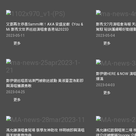
又要再次恭喜Sammi喇！AXA 安盛呈獻《You &
鄭秀文7月演唱會海報 
Mi 鄭秀文世界巡迴演唱會香港站2023》
駕馭 秘訣護膚睡好勤運
2023-05-11
2023-05-04
更多
更多
鄭伊健HERE & NOW 
爆滿
鄭伊健巡唱首站澳門被歌迷感動 黃淑蔓雲浩影即
2023-04-03
興清唱獲讚勇敢
2023-04-25
更多
更多
馮允謙演唱會尾場 張學友神助攻 林明禎即興清唱
馮允謙紅館個唱第二場 
張天賦邀齊作曲
送公仔被暱稱Snoopy 