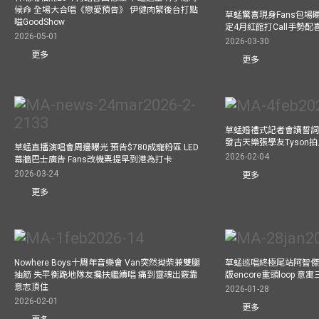
候命 全場大合唱《戀愛預告》 伊健肉緊後台打點
草蜢驚喜現身Fans包場睇演
嗌GoodShow
定4月紅館打Call手勢配喜
2026-05-01
2026-03-30
更多
更多
草蜢婚禮式記者會讀誓詞
發古天樂張學友Tyson
草蜢直播演唱會周邊曝光 預告$780成寵粉區 LED
2026-02-04
幕牆巴士廣告 Fans改機票提早到港為打卡
2026-03-24
更多
更多
Nowhere Boys十周年音樂會 Van突然拗柴兼雙腿
草蜢巡唱終極尾站阿智傑
抽筋 失平衡跪地隊友攙扶繼續唱 痛到靈魂出竅靠
版encore重頭loop 
意志頂住
2026-01-28
2026-02-01
更多