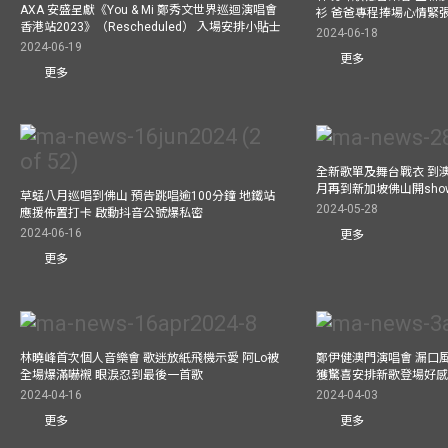
AXA 安盛呈獻《You & Mi 鄭秀文世界巡迴演唱會
衫 爸爸專程捧場心情緊
香港站2023》（Rescheduled） 入場安排小貼士
2024-06-18
2024-06-19
更多
更多
全新歌單及舞台戰衣 到澳
月再到新加坡佛山開show
草蜢八月巡唱到佛山 預告跳唱逾100分鐘 地鐵站
2024-05-28
應援佈置打卡 啟動抖音公號爆私密
2024-06-16
更多
更多
林曉峰首次個人音樂會 歌迷放紙飛機示愛 阿Lo被
鄭伊健澳門演唱會 漏口
全場爆滿嚇襯 眼淚忍到最後一首歌
獲驚喜安排新歌登場好感
2024-04-16
2024-04-03
更多
更多