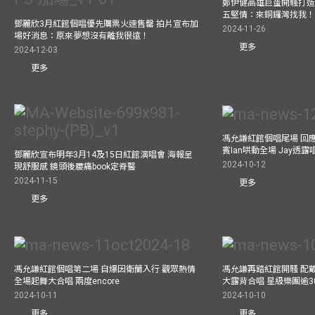
鄭伊健高雄巨蛋開騷打造
五堅情：來銅鑼灣找我
鄧麗欣3月紅館個唱優先購票火速售罄 拍片宣布加
2024-11-26
場好消息：原來夢想沒有離我很遠！
更多
2024-12-03
更多
馮允謙紅館個唱尾場 回
賓Ian哄動全場 Jay透
鄧麗欣宣布明年3月14及15日紅館演唱會 海報呈
2024-10-12
現舒服感 鏡頭後腰痛book定脊醫
2024-11-15
更多
更多
馮允謙紅館個唱第二場 自爆因衛蘭入行 觀眾熱情
馮允謙再踏紅館開騷 配戴2
全場起舞大合唱 兩度encore
大露背合唱 星級樂團逾3
2024-10-11
2024-10-10
更多
更多