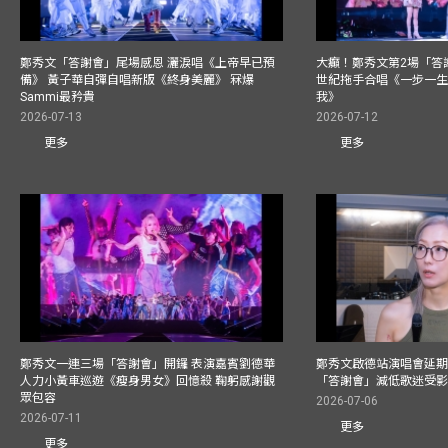
鄭秀文「答謝會」尾場感恩 灑淚唱《上帝早已預
大癲！鄭秀文第2場「答
備》 黃子華自彈自唱新版《終身美麗》 冧爆
世紀拖手合唱《一步一
Sammi最矜貴
我》
2026-07-13
2026-07-12
更多
更多
鄭秀文一連三場「答謝會」開鑼 表演嘉賓劉德華
鄭秀文啟德站演唱會延期
人力小黃車巡遊《瘦身男女》回憶殺 鞠躬感謝觀
「答謝會」減低歌迷受
眾包容
2026-07-06
2026-07-11
更多
更多