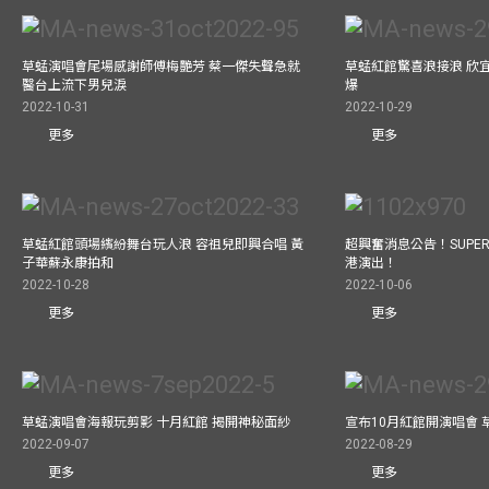
草蜢演唱會尾場感謝師傅梅艷芳 蔡一傑失聲急就
草蜢紅館驚喜浪接浪 欣宜
醫台上流下男兒淚
爆
2022-10-31
2022-10-29
更多
更多
草蜢紅館頭場繽紛舞台玩人浪 容祖兒即興合唱 黃
超興奮消息公告！SUPER 
子華蘇永康拍和
港演出！
2022-10-28
2022-10-06
更多
更多
草蜢演唱會海報玩剪影 十月紅館 揭開神秘面紗
宣布10月紅館開演唱會
2022-09-07
2022-08-29
更多
更多