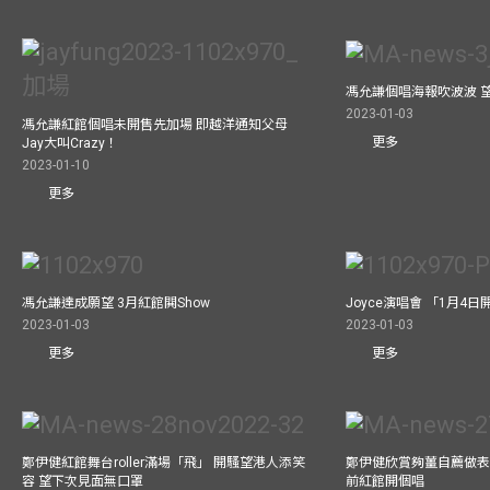
馮允謙個唱海報吹波波 
2023-01-03
馮允謙紅館個唱未開售先加場 即越洋通知父母
更多
Jay大叫Crazy！
2023-01-10
更多
馮允謙達成願望 3月紅館閧Show
Joyce演唱會 「1月4日
2023-01-03
2023-01-03
更多
更多
鄭伊健紅館舞台roller滿場「飛」 開騷望港人添笑
鄭伊健欣賞夠薑自薦做表演嘉
容 望下次見面無口罩
前紅館開個唱