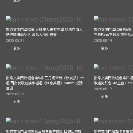
更多
鄭秀文澳門演唱會 火辣雙人舞掀高潮 蔡浩然由大
鄭秀文澳門演唱會第6場
肥仔變肌肉型男 願為大師姐搏盡
完騷Fans不散場 寵粉S
2025-05-21
2025-05-19
更多
更多
鄭秀文澳門演唱會第5場 王丹妮苦練《壞女孩》合
鄭秀文澳門演唱會第四場
唱 西安女歌迷廣東話唱《終身美麗》Sammi感動
歌迷掟紅色Bra上台 Sa
落淚
2025-05-17
2025-05-18
更多
更多
鄭秀文澳門演唱會第三場嘉賓林愷鈴 自彈自唱騷
鄭秀文澳門站加唱專屬