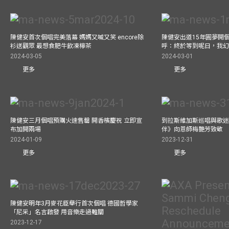
陳健安首次個唱完美落幕 媽媽又喊又笑 encore除
陳健安出道15年圓夢開個
衫送觀眾 最想食肥牛飲凍檸茶
呼：終於等到呢日，我
2024-03-05
2024-03-01
更多
更多
陳健安三月個唱預購火速售罄 開香檳慶祝 立即宣
到拉斯維加斯巡唱與歌迷
布加開兩場
伴》向恩師梅艷芳致敬
2024-01-09
2023-12-31
更多
更多
陳健安明年3月麥花臣舉行首次個唱 德國哲學家
「尼采」名言啟發 用音樂走過難關
2023-12-17