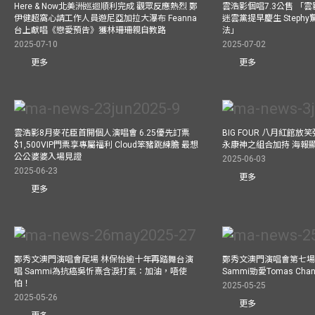
Here & Now北美洲巡迴順利完成 觀眾反應熱烈 鄭
雲浩影個唱7.3公售 「
伊健超窩心請工作人員遊尼亞加拉大瀑布 Feanna
迷雲黨提早慶生 Step
台上獻唱《戀愛預告》獲林珊珊親自教路
法」
2025-07-10
2025-07-02
更多
更多
雲浩影8月麥花臣首開個人演唱會 6.25優先訂票
BIG FOUR 八月紅館放笑彈
$1,500VIP門票享專屬福利 Cloud笨豬跳練膽 最想
永康神之組合加持 海報
公公婆婆入場見證
2025-06-03
2025-06-23
更多
更多
鄭秀文澳門演唱會尾場 林保怡逾十年再踏舞台演
鄭秀文澳門演唱會第七場
唱 Sammi為抗癌吳忻熹含淚打氣：加油，唔使
Sammi勁愛Tomas C
怕！
2025-05-25
2025-05-26
更多