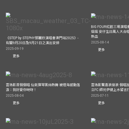
BIG FOUR紅館三場演
熠熠 安仔生日萬人大合
熱血
《STEP by STEPHY鄧麗欣演唱會澳門站2025》-
2025-08-14
有關9月20日及9月21日之演出安排
2025-09-19
更多
更多
雲浩影首個個唱 仙氣彈琴黑絲熱舞 被燈海感動落
雲浩影驚喜浪接浪 個唱
淚：我好愛你哋呀！
立FC 師兄伊健上水留言
2025-08-04
2025-07-11
更多
更多