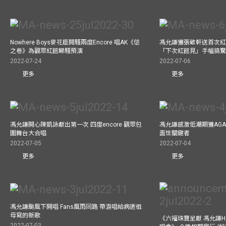
Nowhere Boys麥花臣開騷兩度Encore 唱AK《信
馮允謙獲張敬軒送首次紅
之卷》為觀眾紅館睇騷預演
「下次紅館見」手幅搞
2022-07-24
2022-07-06
更多
更多
馮允謙開心陳凱詠獻出第一次 四度encore 觀眾包
馮允謙感激低潮期獲AG
圍舞台大合唱
面世關鍵者
2022-07-05
2022-07-04
更多
更多
馮允謙颱風下開唱 Fans風雨同路 帶淚唱給病逝祖
母寫的新歌
《六福珠寶呈獻 馮允謙Have 
2022-07-03