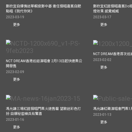
鄭欣宜自爆情迷單眼皮鄭中基 邀任個唱嘉賓自肥
鄭欣宜紅館個唱嘉賓Do
點唱《我代你哭》
燈效果 感覺威威
2023-03-19
2023-03-17
更多
更多
NCT DREAM香港首次
2023-02-02
NCT DREAM香港巡迴演唱會 2月13日起快達票公
開發售
更多
2023-02-09
更多
馮允謙三場紅館個唱門票火速售罄 望歌迷彩色打
馮允謙紅磡演唱會門票1
扮 自爆秘密練兵有驚喜
2023-01-13
2023-01-16
更多
更多