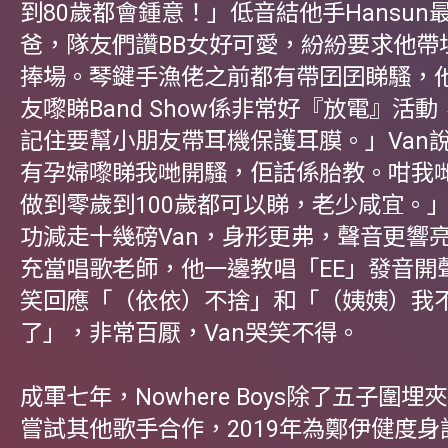
到80歲都會鍾意！」低音結他手Hansun
爸，隊友們讚BB女好可愛，紛紛要求他帶
捧場。琴鍵手漁佬之前都有帶囝囝睇騷，
友嚟睇Band Show係非常好『放電』活
記住要幫小朋友帶耳機保護耳膜。」Van
有孕婦嚟睇我哋開騷，佢話係胎教。咁我
做到零歲到100歲都可以睇，老少咸宜。
功減走十幾磅Van，身形更弗，聲音更響
充當唱歌老師，他一邊教唱「EE」發音開
笑回應「（依依）不捨」和「（姨姨）我
了」，非常百厭，Van哭笑不得。
成軍七年，Nowhere Boys除了五子圍埋夾
嘗試其他歌手合作，2019年為鄭伊健度身