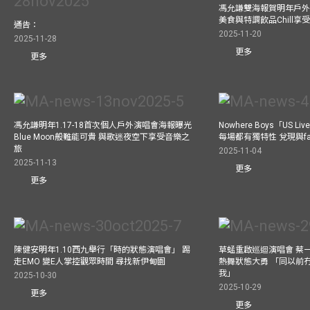
馮允謙雙海報賀明年戶外騷
美食與特調飲品Chill享
通告：
2025-11-20
2025-11-28
更多
更多
馮允謙明年1.17-18首次個人戶外演唱會海報曝光
Nowhere Boys「US
Blue Moon般難能可貴 與歌迷夜空下享受音樂之
每場都有獨特性 兌現與f
旅
2025-11-04
2025-11-13
更多
更多
陳健安明年1.10西九舉行「時的狀態演唱會」 踢
草蜢重啟巡迴演唱會 蔡
走EMO 變E人掌控觀眾時間 尋找新伊甸園
熱舞狀態大勇 「同以前
我」
2025-10-30
2025-10-29
更多
更多