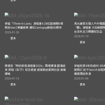
更多
草蜢「Three In Love」演唱會4.28紅館連開6場
馮允謙首次個人戶外騷圓
預告GenZ專屬歌單 潮玩Cantopop跳唱40周年
「聽」演唱會 大玩瞬間移動
台派朱古力周邊紀念品
2026-01-26
2026-01-19
更多
更多
陳健安「時的狀態演唱會2026」兩場爆滿 圓滿結
草蜢耗資4年完成RE:GRA
束 首唱《梨子》紀念爸爸 感激歌迷愛與包容 謝幕
碟預訂 近千fans大合
爆喊
儀擺酒送表演
2026-01-12
2026-01-06
更多
更多