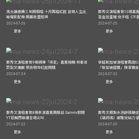
馮允謙連續三年開個唱 十月再踏紅館 音樂人生比
鄭秀文演唱會第10場嘉賓J
喻電影配樂 開展新里程碑
盲盒扭蛋機 拖手唱《不
2024-07-26
2024-07-25
更多
更多
鄭秀文演唱會第9場網傳「待定」嘉賓揭曉 林峯收
草蜢新加坡演唱會兩度Enc
巨型叉燒飯 預告明年紅館開騷
「新加坡國寶」陳潔儀
2024-07-24
2024-07-23
更多
更多
鄭秀文演唱會第8場表演嘉賓周殷廷 Sammi掀開
鄭秀文親製水泡餅頸鏈送
YT低胸西裝褸全場尖叫
《填詞魂》謝雅兒給力 
2024-07-22
2024-07-20
更多
更多