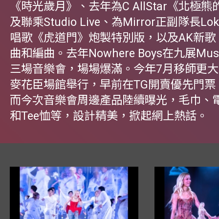
《時光歲月》、去年為C AllStar《北極
及聯乘Studio Live、為Mirror正副隊長L
唱歌《虎道門》炮製特別版，以及AK新歌
曲和編曲。去年Nowhere Boys在九展Musi
三場音樂會，場場爆滿。今年7月移師更
麥花臣場館舉行，早前在TG開賣優先門票
而今次音樂會周邊產品陸續曝光，毛巾、
和Tee恤等，設計精美，掀起網上熱話。