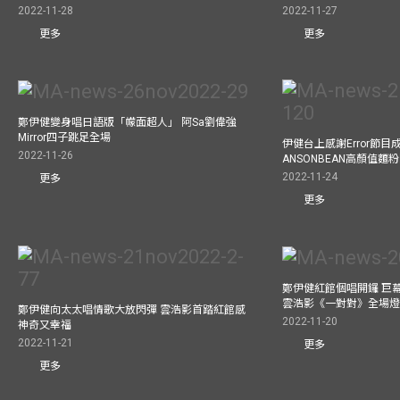
2022-11-28
2022-11-27
更多
更多
鄭伊健變身唱日語版「幪面超人」 阿Sa劉偉強
Mirror四子跳足全場
伊健台上感謝Error節目成
2022-11-26
ANSONBEAN高顏值麵
2022-11-24
更多
更多
鄭伊健紅館個唱開鑼 巨
雲浩影《一對對》全場
鄭伊健向太太唱情歌大放閃彈 雲浩影首踏紅館感
2022-11-20
神奇又幸福
2022-11-21
更多
更多