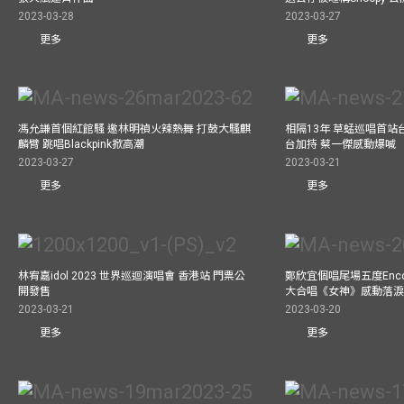
2023-03-28
2023-03-27
更多
更多
馮允謙首個紅館騷 邀林明禎火辣熱舞 打鼓大騷麒
相隔13年 草蜢巡唱首站
麟臂 跳唱Blackpink掀高潮
台加持 蔡一傑感動爆喊
2023-03-27
2023-03-21
更多
更多
林宥嘉idol 2023 世界巡迴演唱會 香港站 門票公
鄭欣宜個唱尾場五度Enc
開發售
大合唱《女神》感動落
2023-03-21
2023-03-20
更多
更多