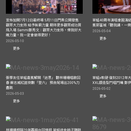
宣佈加開7月12日最終場 5月11日門票公開發售
草蜢40周年演唱會圓滿結束F
觀眾大力支持 給予無窮力量 期待更多觀眾成功買
賓郭富城「聽我講，一
飛入場 Sammi鄭秀文：觀眾大力支持，俾我好大
2026-05-04
嘅力量，我一定會做得更好！
更多
2026-05-10
更多
張學友任草蜢嘉賓解開「迷思」 聽林珊珊唱歌回
草蜢x軟硬 復刻2012
春 蘇志威紅館倒數「登六」 預告尾場出200%力
XXL版造型鬥唱鬥嘴 鄭
盡跳
2026-05-02
2026-05-03
更多
更多
林珊珊相隔20年再踏台回憶殺 草蜢送金哨子隨時