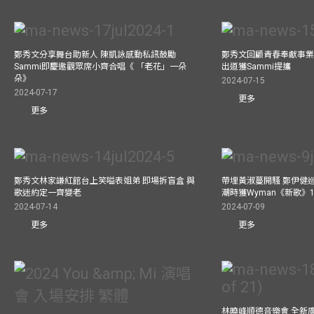
鄭秀文分享舞台助新人 陳凱詠感動私訊鼓勵
鄭秀文回顧青春奉獻事業
Sammi即慶邀觀眾席小齊合唱《 「老花」一朵
出道獲Sammi提攜
朵》
2024-07-15
2024-07-17
更多
更多
鄭秀文林家謙紅館台上笑嗌表姐弟 即場拆盲盒 與
帶埋黃淑蔓開騷 鄭伊健
歌迷約定一齊變老
潮時獲Wyman《新歌》
2024-07-14
2024-07-09
更多
更多
林曉峰順德音樂會 全新