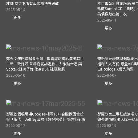
才華 向天下所有母親節快樂致敬
不可取替》答謝粉絲 第二
珍藏Sammi CD「自肥」
2025-05-14
為偶像獻出第一次
更多
2025-05-11
更多
鄭秀文澳門演唱會開鑼，驚喜處處精彩演出耳目
寵粉馮允謙感恩個唱衝出香
一新一致好評 首場嘉賓胡定欣二人激動合唱 與
福利人人有份 限量VIP票
Scott火辣椅子舞 化身DJ打碟曬腹肌
日HotdogTIX優先購票
2025-05-10
2025-04-07
更多
更多
鄧麗欣個唱尾場Cookies相隔13年合體掀回憶殺
鄧麗欣第二場紅館演唱 Co
與「細佬」Jeffrey合唱《好好戀愛》 笑言似亂倫
領帶調情戲 張天賦一秒
2025-03-17
2025-03-16
更多
更多