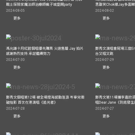
戰士探險家魔法師治療師瘋子城堡開party
思甜笑Chok樣Jay多面
2024-08-05
2024-08-02
更多
更多
馮允謙十月紅館個唱優先購票 火速售罄 Jay 拍片
鄭秀文演唱會尾場三度Enco
感謝熱烈支持 承諾繼續努力
台又唱又跳
2024-07-30
2024-07-29
更多
更多
鄭秀文個唱第12場 被全場燈海感動落淚 岑寧兒衝
鄭秀文第11場獲李嘉欣
破陰影 首次在港演唱《追光者》
唱Dear Jane《到底
2024-07-28
2024-07-27
更多
更多