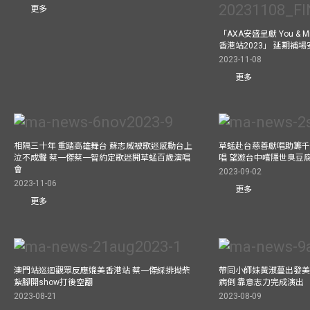
更多
「AXA安盛呈獻 You &
香港站2023」 延期補
2023-11-08
更多
相隔三十年 重踏高雄舞台 蘇志威被歌迷感動台上
草蜢赴台慈善獻唱助籌千
泣不成聲 蔡一傑蔡一智約定歌迷開草蜢百歲演唱
唱 望遊台中嚐隱世臭豆
會
2023-09-02
2023-11-06
更多
更多
澳門站巡迴觀眾反應媲美香港站 蔡一傑綵排拗柴
帶同小師妹黃淑蔓出發美國
紥腳開show打後空翻
病倒 靠意志力完成演出
2023-08-21
2023-08-09