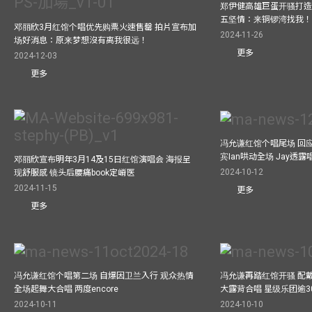
郑伊健高雄巨蛋开骚打造
五坚情：来铜锣湾找我
邓丽欣3月红馆个唱优先购票火速售罄 拍片宣布加
2024-11-26
场好消息：原来梦想沒有离我很远！
更多
2024-12-03
更多
冯允谦红馆个唱尾场 回
宾Ian哄动全场 Jay透
邓丽欣宣布明年3月14及15日红馆演唱会 海报呈
2024-10-12
现舒服感 镜头后腰痛book定嵴医
2024-11-15
更多
更多
冯允谦红馆个唱第二场 自爆因卫兰入行 观众热情
冯允谦再踏红馆开骚 配戴2
全场起舞大合唱 两度encore
大露背合唱 星级乐团逾3
2024-10-11
2024-10-10