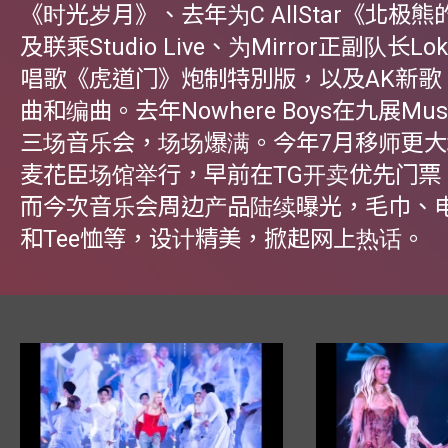
《时光岁月》、去年为C AllStar《北极
及联乘Studio Live、为Mirror正副队长L
唱歌《虎道门》炮制特別版，以及AK新歌
曲和编曲。去年Nowhere Boys在九展Musi
三场音乐会，场场爆满。今年7月移师更
麦花臣场馆举行，早前在TG开卖优先门票
而今次音乐会周边产品陆续曝光，毛巾、
和Tee恤等，设计精美，掀起网上热话。