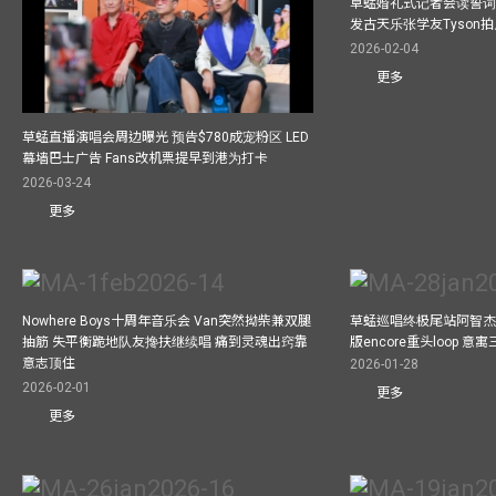
草蜢婚礼式记者会读誓词
发古天乐张学友Tyson
2026-02-04
更多
草蜢直播演唱会周边曝光 预告$780成宠粉区 LED
幕墙巴士广告 Fans改机票提早到港为打卡
2026-03-24
更多
Nowhere Boys十周年音乐会 Van突然拗柴兼双腿
草蜢巡唱终极尾站阿智杰
抽筋 失平衡跪地队友搀扶继续唱 痛到灵魂出窍靠
版encore重头loop 
意志顶住
2026-01-28
2026-02-01
更多
更多