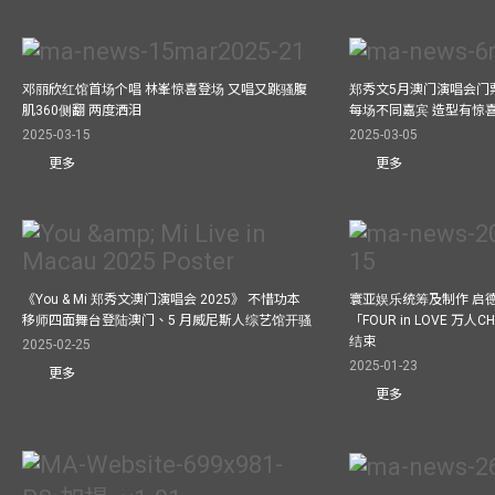
邓丽欣红馆首场个唱 林峯惊喜登场 又唱又跳骚腹
郑秀文5月澳门演唱会门票
肌360侧翻 两度洒泪
每场不同嘉宾 造型有惊
2025-03-15
2025-03-05
更多
更多
《You & Mi 郑秀文澳门演唱会 2025》 不惜功本
寰亚娱乐统筹及制作 启
移师四面舞台登陆澳门、5 月威尼斯人综艺馆开骚
「FOUR in LOVE 万人CH
结束
2025-02-25
2025-01-23
更多
更多