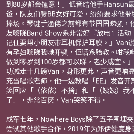
到80岁都会锺意！」低音结他手Hansun
爸，队友们赞BB女好可爱，纷纷要求他带
捧场。琴键手渔佬之前都有带囝囝睇骚，
友嚟睇Band Show系非常好『放电』活
记住要帮小朋友带耳机保护耳膜。」Van
有孕妇嚟睇我哋开骚，佢话系胎教。咁我
做到零岁到100岁都可以睇，老少咸宜。
功减走十几磅Van，身形更弗，声音更响
充当唱歌老师，他一边教唱「EE」发音开
笑回应「（依依）不捨」和「（姨姨）我
了」，非常百厌，Van哭笑不得。
成军七年，Nowhere Boys除了五子围埋夹
尝试其他歌手合作，2019年为郑伊健度身