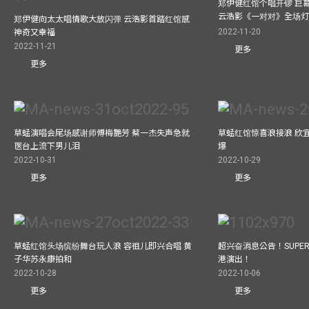
郑伊健红馆个唱开锣 巨
云浩影《一对对》全场
郑伊健向太太唱情歌大放闪弹 云浩影首踏红馆感
2022-11-20
神奇又幸福
2022-11-21
更多
更多
草蜢演唱会尾场感谢师傅梅艷芳 蔡一杰失声急就
草蜢红馆惊喜浪接浪 欣宜
医台上流下男儿泪
爆
2022-10-31
2022-10-29
更多
更多
草蜢红馆头场缤纷舞台玩人浪 容祖儿即兴合唱 黄
超兴奋消息公告！SUPER 
子华苏永康拍和
港演出！
2022-10-28
2022-10-06
更多
更多