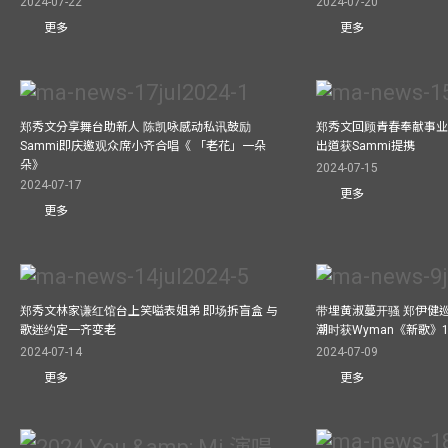
2024-07-22
2024-07-20
更多
更多
郑秀文分享舞台助新人 陈凯咏感动私讯鼓励
郑秀文回顾青春奉献事业
Sammi即庆邀观众席小齐合唱《 「老花」一朵
出道获Sammi提携
朵》
2024-07-15
2024-07-17
更多
更多
郑秀文林家谦红馆台上笑嗌表姐弟 即场拆盲盒 与
带埋黄淑蔓开骚 郑伊健
歌迷约定一齐变老
潮时获Wyman《新歌》
2024-07-14
2024-07-09
更多
更多