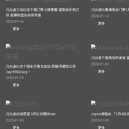
冯允谦三场红馆个唱门票火速售罄 望歌迷彩色打
冯允谦红磡演唱会门票1
扮 自爆秘密练兵有惊喜
2023-01-13
2023-01-16
更多
更多
冯允谦个唱海报吹波波 
2023-01-03
冯允谦红馆个唱未开售先加场 即越洋通知父母
更多
Jay大叫Crazy！
2023-01-10
更多
冯允谦达成愿望 3月红馆閧Show
Joyce演唱会 「1月4日
2023-01-03
2023-01-03
更多
更多