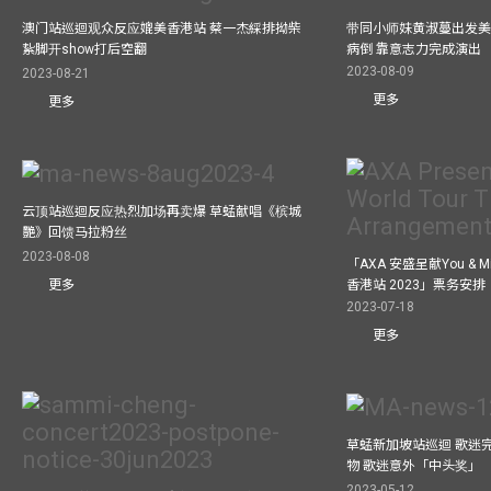
澳门站巡迴观众反应媲美香港站 蔡一杰綵排拗柴
带同小师妹黄淑蔓出发美国
紥脚开show打后空翻
病倒 靠意志力完成演出
2023-08-09
2023-08-21
更多
更多
云顶站巡迴反应热烈加场再卖爆 草蜢献唱《槟城
艷》回馈马拉粉丝
2023-08-08
「AXA 安盛呈献You &
更多
香港站 2023」票务安排
2023-07-18
更多
草蜢新加坡站巡迴 歌迷
物 歌迷意外「中头奖」
2023-05-12