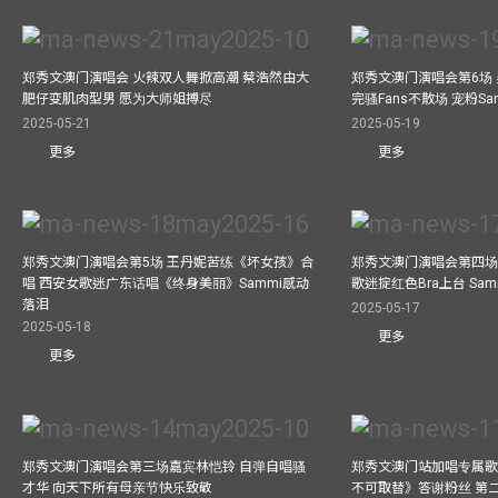
郑秀文澳门演唱会 火辣双人舞掀高潮 蔡浩然由大
郑秀文澳门演唱会第6场
肥仔变肌肉型男 愿为大师姐搏尽
完骚Fans不散场 宠粉S
2025-05-21
2025-05-19
更多
更多
郑秀文澳门演唱会第5场 王丹妮苦练《坏女孩》合
郑秀文澳门演唱会第四场
唱 西安女歌迷广东话唱《终身美丽》Sammi感动
歌迷掟红色Bra上台 Sa
落泪
2025-05-17
2025-05-18
更多
更多
郑秀文澳门演唱会第三场嘉宾林恺铃 自弹自唱骚
郑秀文澳门站加唱专属
才华 向天下所有母亲节快乐致敬
不可取替》答谢粉丝 第二