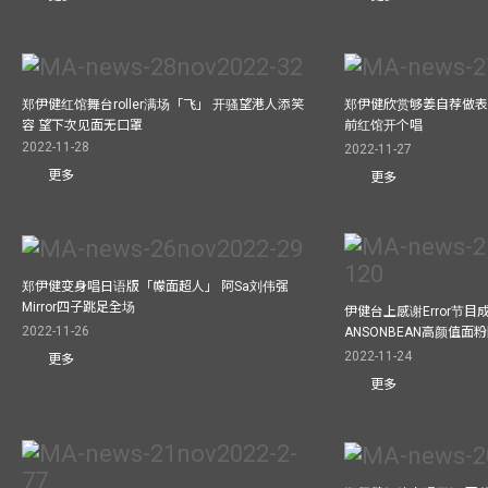
郑伊健红馆舞台roller满场「飞」 开骚望港人添笑
郑伊健欣赏够姜自荐做表演嘉
容 望下次见面无口罩
前红馆开个唱
2022-11-28
2022-11-27
更多
更多
郑伊健变身唱日语版「幪面超人」 阿Sa刘伟强
Mirror四子跳足全场
伊健台上感谢Error节目成
2022-11-26
ANSONBEAN高颜值面
2022-11-24
更多
更多