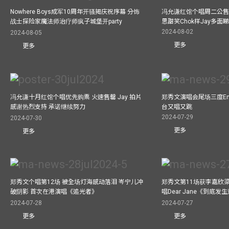
Nowhere Boys成军10周年开骚揭庆祝序幕 分饰
冯允谦红馆个唱周二公售
战士探险家魔法师治疗师疯子城堡开party
思甜笑Chok样Jay多面
2024-08-02
2024-08-05
更多
更多
冯允谦十月红馆个唱优先购票 火速售罄 Jay 拍片
郑秀文演唱会尾场三度Enco
感谢热烈支持 承诺继续努力
台又唱又跳
2024-07-29
2024-07-30
更多
更多
郑秀文个唱第12场 被全场灯海感动落泪 岑宁儿冲
郑秀文第11场获李嘉欣
破阴影 首次在港演唱《追光者》
唱Dear Jane《到底
2024-07-28
2024-07-27
更多
更多