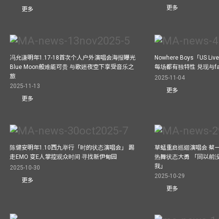
更多
更多
冯允谦明年1.17-18首次个人户外演唱会海报曝光
Nowhere Boys「US
Blue Moon般难能可贵 与歌迷夜空下享受音乐之
每场都有独特性 兑现与f
旅
2025-11-04
2025-11-13
更多
更多
陈健安明年1.10西九举行「时的状态演唱会」 踢
草蜢重启巡迴演唱会 蔡
走EMO 变E人掌控观众时间 寻找新伊甸园
热舞状态大勇 「同以前
我」
2025-10-30
2025-10-29
更多
更多