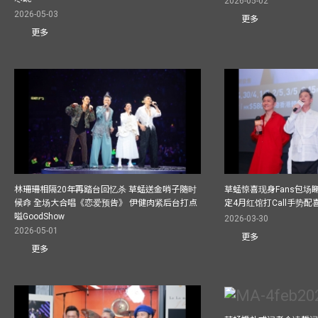
2026-05-02
2026-05-03
更多
更多
林珊珊相隔20年再踏台回忆杀 草蜢送金哨子随时
草蜢惊喜现身Fans包场睇演
候命 全场大合唱《恋爱预告》 伊健肉紧后台打点
定4月红馆打Call手势配喜
嗌GoodShow
2026-03-30
2026-05-01
更多
更多