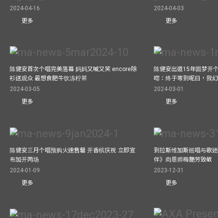
2024-04-16
2024-04-03
更多
更多
陈健安首次个唱完美落幕 妈妈又喊又笑 encore除
陈健安出道15年圆梦开个
衫送观众 最想食肥牛饮冻柠茶
唿：终于等到呢日，我
2024-03-05
2024-03-01
更多
更多
陈健安三月个唱预购火速售罄 开香槟庆祝 立即宣
到拉斯维加斯巡唱与歌迷
布加开两场
伴》向恩师梅艷芳致敬
2024-01-09
2023-12-31
更多
更多