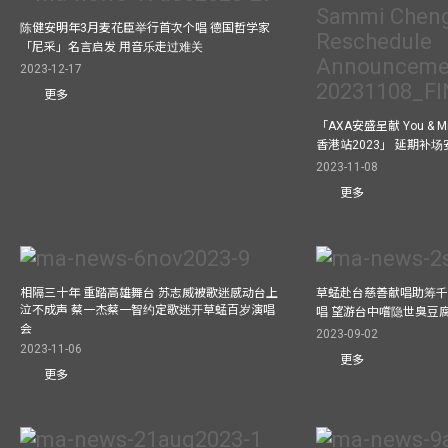
陈健安明年3月麦花臣举行首次个唱 德国哲学家
「尼采」名言启发 用音乐走过难关
2023-12-17
更多
「AXA安盛呈献 You &
香港站2023」 延期补
2023-11-08
更多
相隔三十年 重踏高雄舞台 苏志威被歌迷感动台上
草蜢赴台慈善献唱助筹千
泣不成声 蔡一杰蔡一智约定歌迷开草蜢百岁演唱
唱 望游台中嚐隐世臭豆
会
2023-09-02
2023-11-06
更多
更多