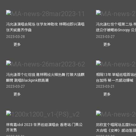
冯允谦演唱会尾场 张学友神助攻 林明祯即兴清唱
冯允谦红馆个唱第二场 
张天赋邀齐作曲
送公仔被暱称Snoopy 
2023-03-28
2023-03-27
更多
更多
冯允谦首个红馆骚 邀林明祯火辣热舞 打鼓大骚麒
相隔13年 草蜢巡唱首站
麟臂 跳唱Blackpink掀高潮
台加持 蔡一杰感动爆喊
2023-03-27
2023-03-21
更多
更多
林宥嘉idol 2023 世界巡迴演唱会 香港站 门票公
郑欣宜个唱尾场五度Enc
开发售
大合唱《女神》感动落