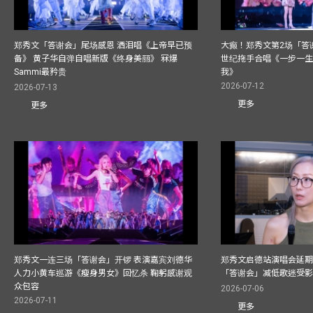
郑秀文「答谢会」尾场感恩 洒泪唱《上帝早已预
大癫！郑秀文第2场「答
备》 黄子华自弹自唱新版《终身美丽》 冧爆
世纪拖手合唱《一步一
Sammi最矜贵
我》
2026-07-12
2026-07-13
更多
更多
郑秀文一连三场「答谢会」开锣 表演嘉宾刘德华
郑秀文启德站演唱会延期
人力小黄车巡游《瘦身男女》回忆杀 鞠躬感谢观
「答谢会」减低歌迷受
众包容
2026-07-06
2026-07-11
更多