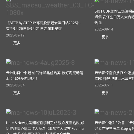
BIG FOUR红馆三场演
熠熠 安仔生日万人大合
热血
《STEP by STEPHY邓丽欣演唱会澳门站2025》-
有关9月20日及9月21日之演出安排
2025-08-14
2025-09-19
更多
更多
云浩影首个个唱 仙气弹琴黑丝热舞 被灯海感动落
云浩影惊喜浪接浪 个唱
泪：我好爱你哋呀！
立FC 师兄伊健上水留言
2025-08-04
2025-07-11
更多
更多
Here & Now北美洲巡迴顺利完成 观众反应热烈 郑
云浩影个唱7.3公售 「
伊健超窝心请工作人员游尼亚加拉大瀑布 Feanna
迷云党提早庆生 Step