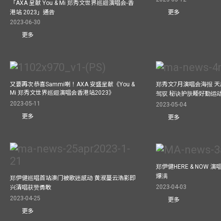
「AXA 呈献 You & Mi 郑秀文世界巡迴演唱会-香
更多
港站 2023」通告
2023-06-30
更多
又要再次恭喜Sammi喇！AXA 安盛呈献《You &
郑秀文7月演唱会海报 
Mi 郑秀文世界巡迴演唱会香港站2023》
驾驭 秘诀护肤睡好勤运
2023-05-11
2023-05-04
更多
更多
郑伊健HERE & NOW 
爆满
郑伊健巡唱首站澳门被歌迷感动 黄淑蔓云浩影即
2023-04-03
兴清唱获赞勇敢
2023-04-25
更多
更多