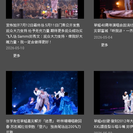
宣佈加开7月12日最终场 5月11日门票公开发售
草蜢40周年演唱会圆满结束F
观众大力支持 给予无穷力量 期待更多观众成功买
宾郭富城「听我讲，一
飞入场 Sammi郑秀文：观众大力支持，俾我好大
2026-05-04
嘅力量，我一定会做得更好！
更多
2026-05-10
更多
张学友任草蜢嘉宾解开「迷思」 听林珊珊唱歌回
草蜢x软硬 復刻2012
春 苏志威红馆倒数「登六」 预告尾场出200%力
XXL版造型斗唱斗嘴 郑
尽跳