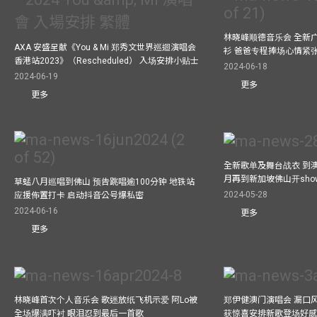
林晓峰顺德音乐会 全新
AXA 安盛呈献《You & Mi 郑秀文世界巡迴演唱会
衫 爸爸专程捧场心情紧
香港站2023》（Rescheduled） 入场安排小贴士
2024-06-18
2024-06-19
更多
更多
全新歌单及舞台战衣 到澳
月再到新加坡佛山开show
草蜢八月巡唱到佛山 预告跳唱逾100分钟 地铁站
2024-05-28
应援佈置打卡 启动抖音公号爆私密
2024-06-16
更多
更多
林晓峰首次个人音乐会 歌迷放纸飞机示爱 阿Lo被
郑伊健澳门演唱会 漏口
全场爆满吓衬 眼泪忍到最后一首歌
获惊喜安排新歌登场好感