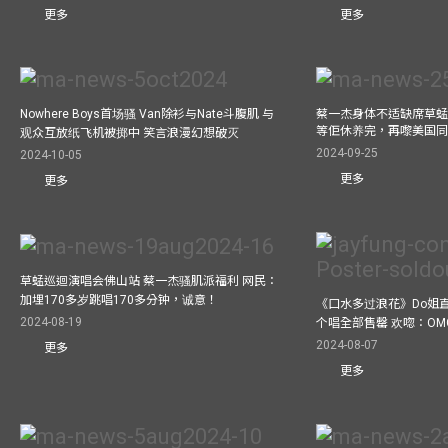
更多
更多
Nowhere Boys首场骚 Van除衫与Nate斗腹肌 与
蔡一杰身体不适缺席草蜢
等佢休养完，再嚟美国
观众互放纸飞机被掷中 笑言浪漫幻想破灭
2024-09-25
2024-10-05
更多
更多
草蜢巡迴演唱会佛山站 蔡一杰骚肌派福利 网民：
加埋170多岁跳唱170多分钟，诚意！
《口水多过浪花》Do姐
2024-08-19
个唱全部售罄 欢唿：OM
2024-08-07
更多
更多