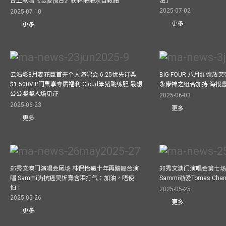
台上献唱《恋爱预告》获林珊珊亲自教路
法」
2025-07-02
2025-07-10
更多
更多
云浩影8月麦花臣首开个人演唱会 6.25优先订票
BIG FOUR 八月红馆放笑弹
$1,500VIP门票享专属福利 Cloud笨猪跳练胆 最想
永康神之组合加持 海报
公公婆婆入场见证
2025-06-03
2025-06-23
更多
更多
郑秀文澳门演唱会尾场 林保怡逾十年再踏舞台演
郑秀文澳门演唱会第七场
唱 Sammi为抗癌吴忻熹含泪打气：加油，唔使
Sammi劲爱Tomas C
怕！
2025-05-25
2025-05-26
更多
更多