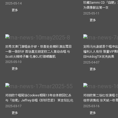
珍藏Sammi CD「自肥」
2025-05-14
为偶像献出第一次
更多
2025-05-11
更多
郑秀文澳门演唱会开锣，惊喜处处精彩演出耳目
宠粉冯允谦感恩个唱冲出香
一新一致好评 首场嘉宾胡定欣二人激动合唱 与
福利人人有份 限量VIP票
Scott火辣椅子舞 化身DJ打碟晒腹肌
日HotdogTIX优先购票
2025-05-10
2025-04-07
更多
更多
邓丽欣个唱尾场Cookies相隔13年合体掀回忆杀
邓丽欣第二场红馆演唱 Co
与「细佬」Jeffrey合唱《好好恋爱》 笑言似乱伦
领带调情戏 张天赋一秒
2025-03-17
2025-03-16
更多
更多