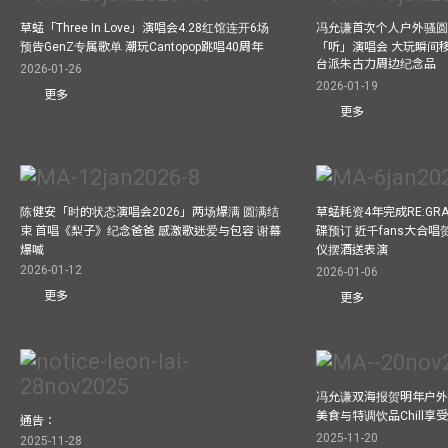
草蜢「Three In Love」演唱会4.28红馆连开6场
冯允谦首次个人户外骚圆
预告GenZ专属歌单 潮玩Cantopop跳唱40周年
「听」演唱会 大玩瞬间移动
台派朱古力周边纪念品
2026-01-26
2026-01-19
更多
更多
陈健安「时的状态演唱会2026」两场爆满 圆满结
草蜢耗资4年完成RE:GRA
束 首唱《梨子》纪念爸爸 感激歌迷爱与包容 谢幕
碟预订 近千fans大合
爆喊
仪摆酒送表演
2026-01-12
2026-01-06
更多
更多
冯允谦双海报贺明年户外骚
美食与特调饮品Chill享
通告：
2025-11-20
2025-11-28