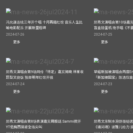
冯允谦连续三年开个唱 十月再踏红馆 音乐人生比
郑秀文演唱会第10场嘉宾J
喻电影配乐 开展新里程碑
盲盒扭蛋机 拖手唱《不
2024-07-26
2024-07-25
更多
更多
郑秀文演唱会第9场网传「待定」嘉宾揭晓 林峯收
草蜢新加坡演唱会两度Enc
巨型叉烧饭 预告明年红馆开骚
「新加坡国宝」陈洁仪
2024-07-24
2024-07-23
更多
更多
郑秀文演唱会第8场表演嘉宾周殷廷 Sammi掀开
郑秀文亲制水泡饼颈链送
YT低胸西装褛全场尖叫
《填词魂》谢雅儿给力 