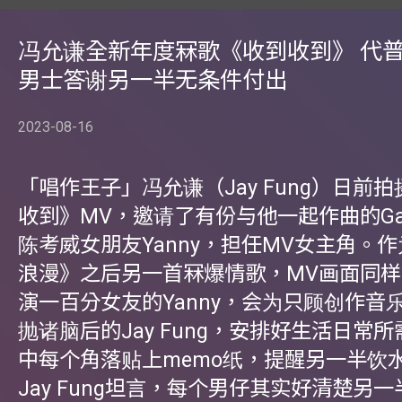
冯允谦全新年度冧歌《收到收到》 代
男士答谢另一半无条件付出
2023-08-16
「唱作王子」冯允谦（Jay Fung）日前
收到》MV，邀请了有份与他一起作曲的Garet
陈考威女朋友Yanny，担任MV女主角。
浪漫》之后另一首冧爆情歌，MV画面同
演一百分女友的Yanny，会为只顾创作音
抛诸脑后的Jay Fung，安排好生活日常
中每个角落贴上memo纸，提醒另一半饮
Jay Fung坦言，每个男仔其实好清楚另