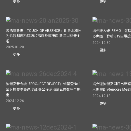
更多
更多
云浩影新碟「TOUCH OF ABSENCE」化身水和冰
冯允谦大碟「EMO」签唱
为影靓相瞓枱底珠片拮肉身体扭曲 新年目标开个
心声逐一聆听 Jay自爆
唱
2024-12-30
2025-01-20
更多
更多
陈健安新专辑「PROJECT REJECT」销量登No.1
冯允谦陈健安同日出新碟
圣诞搞签唱会送珍藏 夹公仔活动筹五位数字全捐
人围观即兴encore M
出
2024-12-13
2024-12-26
更多
更多