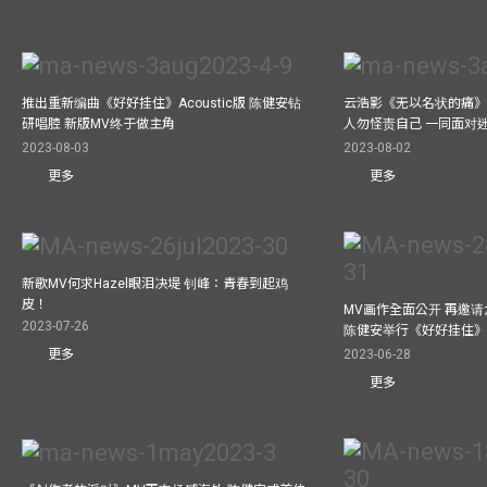
推出重新编曲《好好挂住》Acoustic版 陈健安钻
云浩影《无以名状的痛》
研唱腔 新版MV终于做主角
人勿怪责自己 一同面对
2023-08-03
2023-08-02
更多
更多
新歌MV何求Hazel眼泪决堤 钊峰：青春到起鸡
皮！
MV画作全面公开 再邀
2023-07-26
陈健安举行《好好挂住
2023-06-28
更多
更多