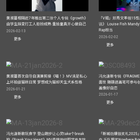
黄淑蔓相隔近7年推出第二张个人专辑《growth》
「V姐」郑秀文率领15
由学生妹变打工人拒扮成熟 重拾童真开心做自己
说》 Louise Fish Man
Rap担当
2026-02-13
2026-02-02
更多
更多
黄淑蔓首次自导自演兼剪接《喵！》MV满足私心
冯允谦新专辑《FRAGMENT
上环拍摄猫咪日常 梦想成为猫却天生犬系性格
面世 随碟送画笔可参与
画像好自恋
2026-01-21
2026-01-17
更多
更多
冯允谦新歌玩食字 登山跑步让心灵take个break
「新城劲爆颁奖礼202
拍《Break Your Heart》MV森林抛锚即学换车呔
奋 乐队银奖Nowhere 