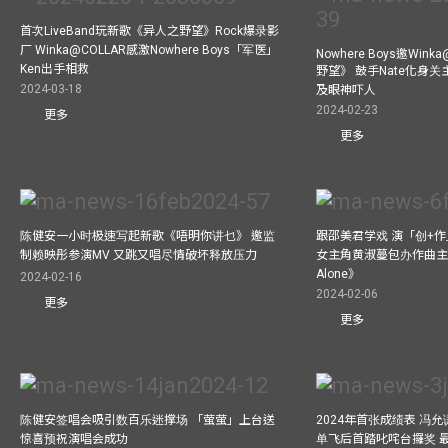
首次LiveBand玩新歌《异人之野望》Rock爆录影
厂 Winka@COLLAR感激Nowhere Boys「军医」
Nowhere Boys邀Win
Ken出手相救
野望》 鼓手Nate化身
2024-03-18
及眼神吓人
2024-02-23
更多
更多
陈健安一小时极速写起新歌《唔明你讲乜》 邀监
跟邵美君学戏 演「创+
制赖映彤参演MV 又跳又唱尽情破坏释放压力
女主角黄淑蔓包办作曲主唱电
Alone》
2024-02-16
2024-02-06
更多
更多
陈健安签唱会吸引数百乐迷撑场 「萤萤」上台送
2024年首张成绩表 冯
惊喜预祝演唱会成功
单飞后首踏叱咤台攞奖 