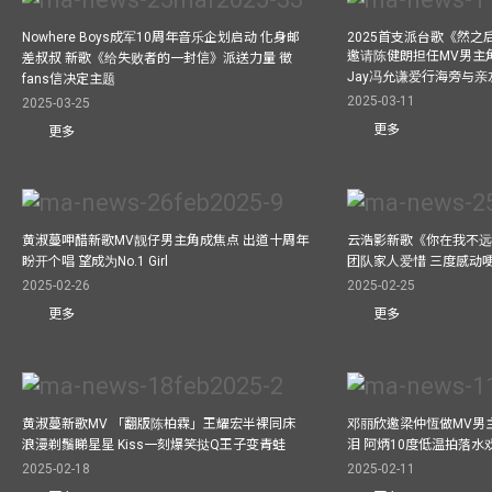
Nowhere Boys成军10周年音乐企划启动 化身邮
2025首支派台歌《然
邀请陈健朗担任MV男主
差叔叔 新歌《给失败者的一封信》派送力量 徵
Jay冯允谦爱行海旁与
fans信决定主题
2025-03-11
2025-03-25
更多
更多
黄淑蔓呷醋新歌MV靓仔男主角成焦点 出道十周年
云浩影新歌《你在我不远
盼开个唱 望成为No.1 Girl
团队家人爱惜 三度感动
2025-02-26
2025-02-25
更多
更多
黄淑蔓新歌MV 「翻版陈柏霖」王耀宏半裸同床
邓丽欣邀梁仲恆做MV男主角
浪漫剃鬚睇星星 Kiss一刻爆笑挞Q王子变青蛙
泪 阿炳10度低温拍落水
2025-02-18
2025-02-11