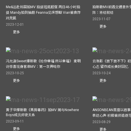
Me&远赴韩国拍MV 拍摄班底超强 两日46小时拍
拍新歌MV前遇交通意外
摄 Mandy拍到抽筋 Feanna见床想瞓 Vian偷食炸
阵：将错就错
鸡充飢
2023-11-07
2023-12-01
更多
更多
冯允谦Sweet爆新歌《给你幸福 所以幸福》 麦明
云浩影《放下放不下》初
诗惊喜现身客串MV：第一次畀咗你
心态 留作成长美好回忆
2023-10-25
2023-10-24
更多
更多
黄子华撑新歌《票房毒药》拍MV 揭与Nowhere
ANSONBEAN首度以
Boys成员师徒关系
表达心声 积极偷师追逐
2023-09-11
2023-08-29
更多
更多