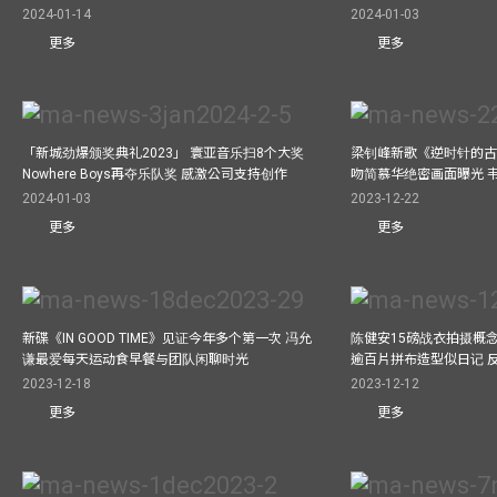
2024-01-14
2024-01-03
更多
更多
「新城劲爆颁奖典礼2023」 寰亚音乐扫8个大奖
梁钊峰新歌《逆时针的古董
Nowhere Boys再夺乐队奖 感激公司支持创作
吻简慕华绝密画面曝光 韦
2024-01-03
2023-12-22
更多
更多
新碟《IN GOOD TIME》见证今年多个第一次 冯允
陈健安15磅战衣拍摄概念专辑《
谦最爱每天运动食早餐与团队闲聊时光
逾百片拼布造型似日记 
2023-12-18
2023-12-12
更多
更多