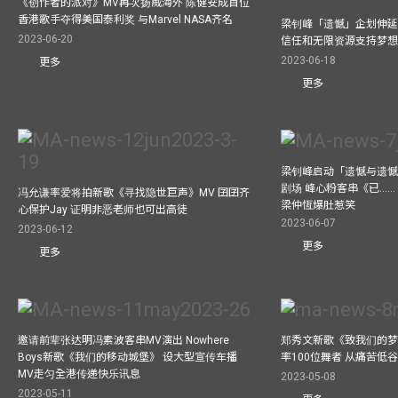
《创作者的派对》MV再次扬威海外 陈健安成首位
香港歌手夺得美国泰利奖 与Marvel NASA齐名
梁钊峰「遗憾」企划伸延
2023-06-20
信任和无限资源支持梦
2023-06-18
更多
更多
梁钊峰启动「遗憾与遗
剧场 峰心粉客串《已……（
冯允谦率爱将拍新歌《寻找隐世巨声》MV 囝囝齐
梁仲恆爆肚惹笑
心保护Jay 证明非恶老师也可出高徒
2023-06-07
2023-06-12
更多
更多
邀请前辈张达明冯素波客串MV演出 Nowhere
郑秀文新歌《致我们的梦想》
Boys新歌《我们的移动城堡》 设大型宣传车播
率100位舞者 从痛苦低
MV走匀全港传递快乐讯息
2023-05-08
2023-05-11