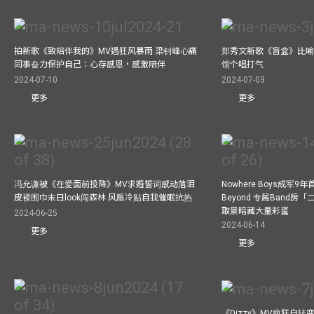
拍新歌《致陪伴我的》MV遇狂风暴雨 梁钊峰心痛
郑秀文新歌《盲盒》比喻
同事奋力保护自己：心存感恩，感激陪伴
馆个唱打气
2024-07-10
2024-07-03
更多
更多
冯允谦被《在爱面前投降》MV求婚誓词感动落泪
Nowhere Boys成军
皮褛围巾末日look闯森林 风扇冷贴自我催眠抗热
Beyond 专属Band房
取景暗藏大量彩蛋
2024-06-25
2024-06-14
更多
更多
《Dizzy》MV疯狂自转变