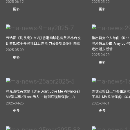
2025-06-12
2025-05-20
更多
更多
云浩影《別畏高》MV获香港网球名将黄泽林启发
推出首支个人单曲《Red 
比赛如歌手开骚独自上阵 努力装备机会随时降临
喻爱情三步曲 Amy L
走出逝去感情
2025-05-09
2025-04-29
更多
更多
冯允谦推英文歌《She Don’t Love Me Anymore》
陈健安按自己节奏生活 
MV罕以鬚根Look示人 一镜到底现超强执生力
不早》MV食物俘虏山羊
2025-04-25
2025-04-01
更多
更多