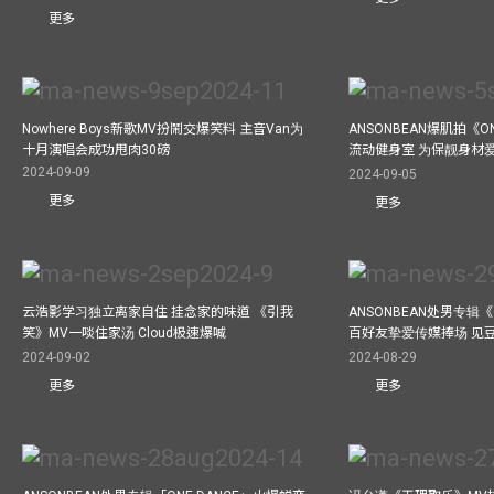
更多
Nowhere Boys新歌MV扮鬧交爆笑料 主音Van为
ANSONBEAN爆肌拍《ON
十月演唱会成功甩肉30磅
流动健身室 为保靓身材
2024-09-09
2024-09-05
更多
更多
云浩影学习独立离家自住 挂念家的味道 《引我
ANSONBEAN处男专辑《
笑》MV一啖住家汤 Cloud极速爆喊
百好友挚爱传媒捧场 见
2024-09-02
2024-08-29
更多
更多