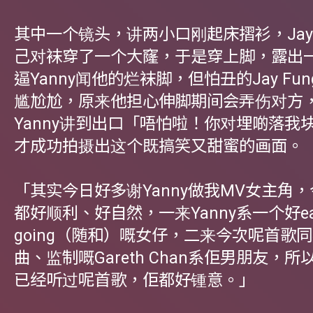
其中一个镜头，讲两小口刚起床摺衫，Jay 
己对袜穿了一个大窿，于是穿上脚，露出
逼Yanny闻他的烂袜脚，但怕丑的Jay Fu
尴尬尬，原来他担心伸脚期间会弄伤对方
Yanny讲到出口「唔怕啦！你对埋啲落我
才成功拍摄出这个既搞笑又甜蜜的画面。
「其实今日好多谢Yanny做我MV女主角
都好顺利、好自然，一来Yanny系一个好ea
going（随和）嘅女仔，二来今次呢首歌
曲、监制嘅Gareth Chan系佢男朋友，
已经听过呢首歌，佢都好锺意。」