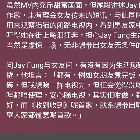
虽然MV内充斥甜蜜画面，但尾段讲述Jay 
作歌，未有理会女友传来的短讯，与此同时，
用来观察猫猫的闭路电视内，看到男友家
吓得她在街上飚泪狂奔，担心Jay Fung
当然是虚惊一场，无非想带出女友无条件
问Jay Fung与女友间，有沒有因为生活
撬，他坦言：「都有，例如女朋友煮完饭
碗，但我想睇一阵电视先，但佢会觉得洗
咩都唔使理，安心睇电视，其实佢咁做，
好，而《收到收到》呢首歌，就系想带出
望大家都锺意呢首歌。」