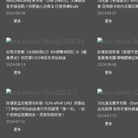
ANSONBEAN处男专辑「ONE DANCE」火爆蜕变
冯允谦《无理取乐》MV
全天候谷肌＋仿原始人进食法 打造完美Body
者 百年图书馆内又唱又
2024-08-28
2024-08-27
更多
更多
郑秀文新歌《从前的我们》MV掀集体回忆 与《瘦
陈健安自荐演《我很不爱
身男女》初恋黑川23年后东京续前缘
室真情流露 哽咽版被监
2024-08-14
2024-08-08
更多
更多
陈健安生日推首张彩胶《Life afteR Life》双喜临
冯允谦宠妻天花板 《Surren
门 孝顺仔带妈妈去旅行共同感受「第一次」：细
远先投降 有你才是终极
个佢抱住我周围去，而家到我带佢！
2024-07-12
2024-07-16
更多
更多