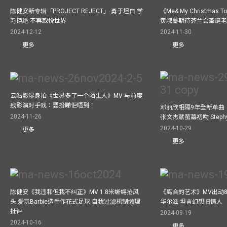
陈健安新专辑「PROJECT REJECT」 勇于坦白 学
《Me& My Christma
习拒绝 不再取悦世界
黄淑蔓期待芬兰会圣诞老人
2024-12-12
2024-11-30
更多
更多
云浩影湿身拍《世界多了一个陌生人》MV 与前度
残影演对手戏：要扮睇佢唔到！
邓丽欣相隔9年全新单曲
2024-11-26
张文杰献萤幕初吻 Step
2024-10-29
更多
更多
陈健安《我违和但我不纠正》MV 1.8米蜥蜴抢风
《离合的艺术》MV出动8
头 爱玩Barbie造手作花式足球 自我过滤机制懒理
华尔滋 坦言幻想旧情人
批评
2024-09-19
2024-10-16
更多