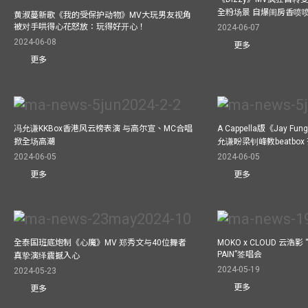
全粉场景 自爆闺房香喷
黄淑蔓新歌《我的受保护动物》MV大玩男友视角
被对手哄得心花怒放：玩得好开心！
2024-06-07
2024-06-08
更多
更多
冯允谦KKBox香港风云榜表演 与高尔宣、MC合唱
A Cappella版《Jay 
掀全场高潮
允谦盼梁钊峰教beatbo
2024-06-05
2024-06-05
更多
更多
全泰国班底炮制《心魔》MV 郑秀文与40位舞者
MOKO x CLOUD 云浩影 “
PAIN”签唱会
真挚演绎震撼入心
2024-05-19
2024-05-23
更多
更多