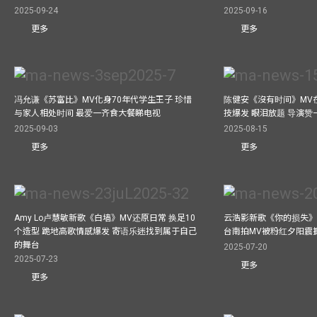
2025-09-24
2025-09-16
更多
更多
冯允谦《苏富比》MV化身70年代学生王子 珍惜
陈健安《沒有时间》MV在
与家人相处时间 最爱一齐食大餐睇电视
技爆发 眼泪放题 导演赞
2025-09-03
2025-08-15
更多
更多
Amy Lo卢慧敏新歌《白墙》MV还原日常 换足10
云浩影新歌《你的损失》
个造型 跪地高歌情感爆发 寄语乐迷找到属于自己
台南拍MV被粉红夕阳震
的舞台
2025-07-20
2025-07-23
更多
更多