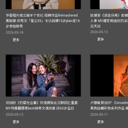
华星唱片成立逾半个世纪 经典作品Remastered
陈健安《课题分离》拒被
黑胶碟 郑秀文「星尘55」专访自爆10岁plan定16
人事 MV遭狂鬧骚扰仍淡
岁参加新秀
见天日
2026-05-13
2026-05-18
更多
更多
邓丽欣《仍留在这裏》珍惜拥有比沉醉回忆重要
卢慧敏首张EP 《Unvei
MV特邀翻版老best胡希文演闺蜜 庆60岁生日
黑色隐藏彩色系列作品 
2026-05-12
2026-05-11
更多
更多