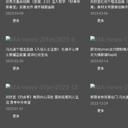
郑秀文重启经典 《爱是...2.0》注入哲学 「好青年
郑欣宜红馆个唱主题曲《Bel
荼毒室」获邀合作 曾怀疑是骗局
身」身材太夸要做缩胸
2023-03-09
2023-03-06
更多
更多
冯允谦个唱主题曲《入场人士注意》 化身开心博
舒文Wyman合力炮制情人
士散播正能量 感染红馆全场
次为情歌填Rap词
2023-02-20
2023-02-14
更多
更多
郑欣宜《仍会等》触到内心深处 窗前观看別人生
新碟发佈双喜临门 冯允
活 思考中寻希望
2022-12-29
2023-01-31
更多
更多