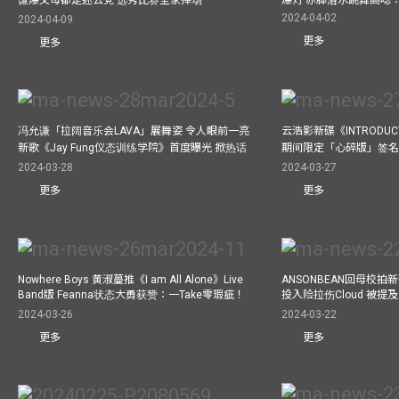
2024-04-02
2024-04-09
更多
更多
冯允谦「拉阔音乐会LAVA」展舞姿 令人眼前一亮
云浩影新碟《INTRODUCT
新歌《Jay Fung仪态训练学院》首度曝光 掀热话
期间限定「心碎版」签名 
2024-03-28
2024-03-27
更多
更多
Nowhere Boys 黄淑蔓推《I am All Alone》Live
ANSONBEAN回母校拍新歌
Band版 Feanna状态大勇获赞：一Take零瑕疵！
投入险拉伤Cloud 被
2024-03-26
2024-03-22
更多
更多