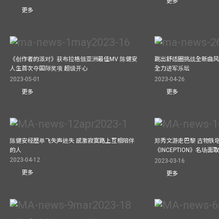
更多
更多
《创作者的派对》获布拉格颁亚洲最佳MV 陈健安
跳出舒适圈挑战全新曲风 
人生首次夺国际奖项 超级开心
全力进军乐坛
2023-05-01
2023-04-26
更多
更多
陈健安经歷单飞失声迷失 感激寂寞路上互相陪伴
郑秀文游走巴黎 古物铁塔
的人
《INCEPTION》名场面
2023-04-12
2023-03-16
更多
更多