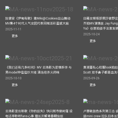
陈健安《伊甸有歌》邀Miki@Cookies出山舞动
日籍女模坂部佩莎做野蛮
MV集4个时代人气女团代表同框派彩蛋感大癫
齐拍MV演情敌 Jay Fung 
Ya》创意拍摄手法激发
2025-11-11
2025-10-24
更多
更多
《我们还有几多时间》MV 云浩影为爱情拆弹 与
黄淑蔓私心校服look拍
男model仲佳佳炒大镬 清场培养火药味
Scott 双手鼻子都是血
2025-10-10
2025-09-26
更多
更多
云浩影宣传新歌《你的损失》快闪鬧市做树窿 设
卢慧敏颜色系列第三击 
电话亭聆听fans心事 擅长开解青春期恼烦
摄mini crew 拉队日