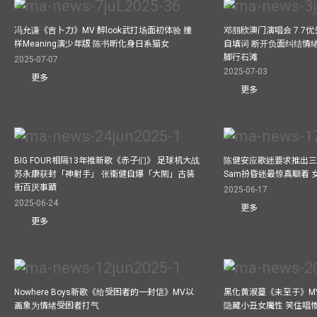
冯允谦《吉卜力》MV 醉look武打场面初体验 撞
邓丽欣澳门演唱会 7.7
样Meaning演少年版 陈书昕化身日系猫女
自填词 断开负面纠结情绪
脚行石滩
2025-07-07
2025-07-03
更多
更多
BIG FOUR相隔13年推新歌《赤子们》 足球机大战
陈健安应歌迷要求推出
苏永康获封「神射手」 张衞健自爆「大鬧」古装
Sam扮昏迷最惊真瞓着
街百厌事蹟
2025-06-17
2025-06-24
更多
更多
Nowhere Boys新歌《给受困者的一封信》MV以
黑化黄淑蔓《未至于》MV毒杀
画象为情绪受困者打气
隐藏小丑女魔性 笑住唱