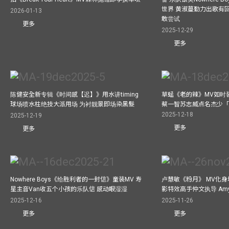
世界 黄淑蔓勤力出歌有回报
2026-01-13
敢尝试
更多
2025-12-29
更多
陈健安全新专辑《时间感【迟】》用水讲timing
草蜢《老的辣》MV如时
球场喷水柱绝技大派用场 为衬靓景即场染黑髮
蔡一智苏志威点名杰少「D
2025-12-18
2025-12-19
更多
更多
Nowhere Boys《给胜利者的一封信》童装MV 寿
卢慧敏《粉月》 MV化身
星主音Van收五个小孩的乐队信 感动眼湿湿
影特效高手仲文执导 Am
2025-12-16
2025-11-26
更多
更多