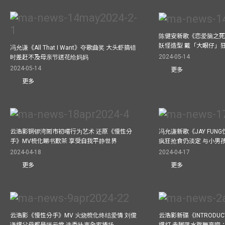
陈健安新歌《恋爱脑之死
妖怪造型 戴「大眼仔」
冯允谦《All That I Want》夺歌曲奖 大头虾搞错
2024-05-14
时差赶不及母亲节送花给妈妈
2024-05-14
更多
更多
云浩影铜锣湾鬧市初嚐行为艺术 还原《慢性分
冯允谦新歌《JAY FUN
手》MV梳化睇书歎茶 享受自我平静世界
疯狂抢食仍淡定 与小男
2024-04-18
2024-04-17
更多
更多
云浩影《慢性分手》MV 火烧梳化终结爱情 刘俊
云浩影新碟《INTRODUCT
谦爆父母都是迷云党 选秀比赛全家捧场
爆灯 赤脚落水跳舞高唿：Let