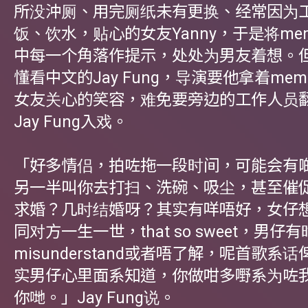
所没沖厕、用完厕纸未有更换、经常因为
饭、饮水，贴心的女友Yanny，于是将me
中每一个角落作提示，处处为男友着想。
懂看中文的Jay Fung，导演要他拿着me
女友关心的笑容，难免要旁边的工作人员
Jay Fung入戏。
「好多情侣，拍咗拖一段时间，可能会有
另一半叫你去打扫、洗碗、吸尘，甚至催
求婚？几时结婚呀？其实有咩唔好，女仔
同对方一生一世，that so sweet，男仔
misunderstand或者唔了解，呢首歌系
实男仔心里面系知道，你做咁多嘢系为咗
你哋。」Jay Fung说。