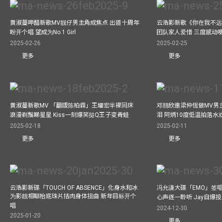
黄淑蔓呷醋新歌MV靓仔男主角成焦点 出道十周年
云浩影新歌《你在我不远
盼开个唱 望成为No.1 Girl
团队家人爱惜 三度感动
2025-02-26
2025-02-25
更多
更多
黄淑蔓新歌MV 「翻版陈柏霖」王耀宏半裸同床
邓丽欣邀梁仲恆做MV男主角
浪漫剃鬚睇星星 Kiss一刻爆笑挞Q王子变青蛙
泪 阿炳10度低温拍落水
2025-02-18
2025-02-11
更多
更多
云浩影新碟「TOUCH OF ABSENCE」化身水和冰
冯允谦大碟「EMO」签唱
为影靓相瞓枱底珠片拮肉身体扭曲 新年目标开个
心声逐一聆听 Jay自爆
唱
2024-12-30
2025-01-20
更多