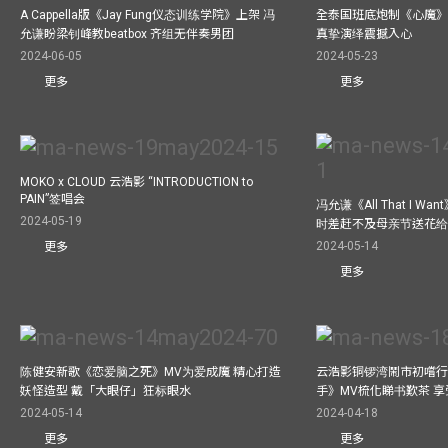
A Cappella版《Jay Fung仪态训练学院》上架 冯
全泰国班底炮制《心魔》M
允谦盼梁钊峰教beatbox 齐组无伴奏男团
真挚演绎震撼入心
2024-06-05
2024-05-23
更多
更多
MOKO x CLOUD 云浩影 “INTRODUCTION to
PAIN”签唱会
冯允谦《All That I 
2024-05-19
时差赶不及母亲节送花
2024-05-14
更多
更多
陈健安新歌《恋爱脑之死》MV为爱成魔 精心打造
云浩影铜锣湾鬧市初嚐行
妖怪造型 戴「大眼仔」狂标眼水
手》MV梳化睇书歎茶 
2024-05-14
2024-04-18
更多
更多