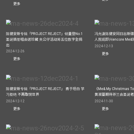
更多
陈健安新专辑「PROJECT REJECT」销量登No.1
冯允谦陈健安同日出新碟
圣诞搞签唱会送珍藏 夹公仔活动筹五位数字全捐
人围观即兴encore M
出
2024-12-13
2024-12-26
更多
更多
陈健安新专辑「PROJECT REJECT」 勇于坦白 学
《Me& My Christma
习拒绝 不再取悦世界
黄淑蔓期待芬兰会圣诞老人
2024-12-12
2024-11-30
更多
更多