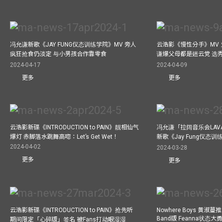
冯允谦新歌《JAY FUNG仪态训练学院》MV 旁人
云浩影《慢性分手》MV 
疯狂抢食仍淡定 与小男孩合作靠零食
谦爆父母都是迷云党 选
2024-04-17
2024-04-09
更多
更多
云浩影新碟《INTRODUCTION to PAIN》靓相仙气
冯允谦「拉阔音乐会LAV
爆灯 赤脚落水跳舞高唿：Let’s Get Wet！
新歌《Jay Fung仪态
2024-04-02
2024-03-28
更多
更多
云浩影新碟《INTRODUCTION to PAIN》抢先听
Nowhere Boys 黄淑蔓推《I
Band版 Feanna状态
期间限定「心碎版」签名 被Fans打动眼湿湿