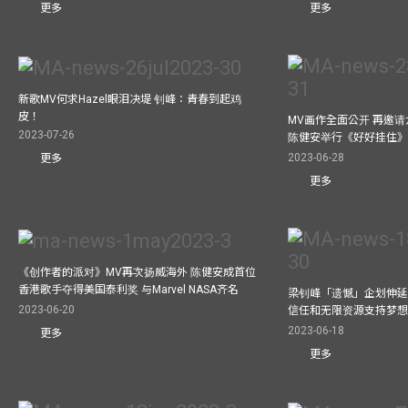
更多
更多
新歌MV何求Hazel眼泪决堤 钊峰：青春到起鸡
皮！
MV画作全面公开 再邀
2023-07-26
陈健安举行《好好挂住
2023-06-28
更多
更多
《创作者的派对》MV再次扬威海外 陈健安成首位
香港歌手夺得美国泰利奖 与Marvel NASA齐名
梁钊峰「遗憾」企划伸延
2023-06-20
信任和无限资源支持梦
2023-06-18
更多
更多