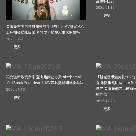
画像好自恋
2026-01-17
更多
黄淑蔓首次自导自演兼剪接《喵！》MV满足私心
上环拍摄猫咪日常 梦想成为猫却天生犬系性格
2026-01-21
更多
冯允谦新歌玩食字 登山跑步让心灵take个break
「新城劲爆颁奖礼202
拍《Break Your Heart》MV森林抛锚即学换车呔
奋 乐队银奖Nowhere 
世界 黄淑蔓勤力出歌有回报
2026-01-13
敢尝试
更多
2025-12-29
更多