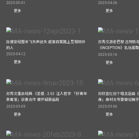
2023-05-01
2023-04-26
更多
更多
陈健安经歷单飞失声迷失 感激寂寞路上互相陪伴
郑秀文游走巴黎 古物铁塔
的人
《INCEPTION》名场面
2023-04-12
2023-03-16
更多
更多
郑秀文重启经典 《爱是...2.0》注入哲学 「好青年
郑欣宜红馆个唱主题曲《Bel
荼毒室」获邀合作 曾怀疑是骗局
身」身材太夸要做缩胸
2023-03-09
2023-03-06
更多
更多