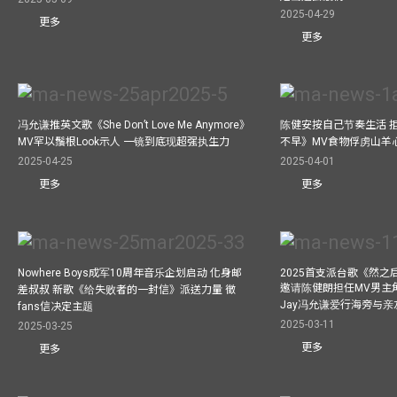
2025-04-29
更多
更多
冯允谦推英文歌《She Don’t Love Me Anymore》
陈健安按自己节奏生活 
MV罕以鬚根Look示人 一镜到底现超强执生力
不早》MV食物俘虏山羊
2025-04-25
2025-04-01
更多
更多
Nowhere Boys成军10周年音乐企划启动 化身邮
2025首支派台歌《然
邀请陈健朗担任MV男主
差叔叔 新歌《给失败者的一封信》派送力量 徵
Jay冯允谦爱行海旁与
fans信决定主题
2025-03-11
2025-03-25
更多
更多