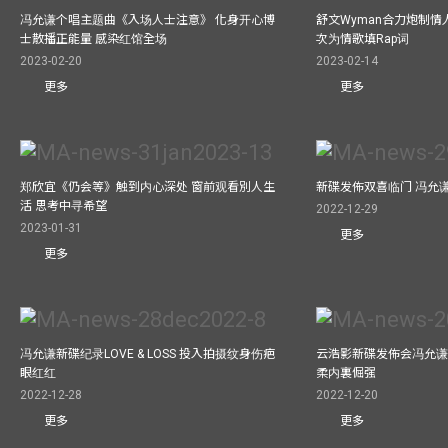
冯允谦个唱主题曲《入场人士注意》 化身开心博
舒文Wyman合力炮制情人
士散播正能量 感染红馆全场
次为情歌填Rap词
2023-02-20
2023-02-14
更多
更多
郑欣宜《仍会等》触到内心深处 窗前观看別人生
新碟发佈双喜临门 冯允
活 思考中寻希望
2022-12-29
2023-01-31
更多
更多
冯允谦新碟纪录LOVE & LOSS 投入拍摄纹身伤疤
云浩影新碟发佈会冯允谦
眼红红
柔内裏倔强
2022-12-28
2022-12-20
更多
更多