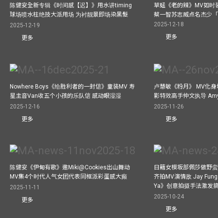
陈健安全新专辑《时间感【迟】》用水讲timing
草蜢《老的辣》MV如时
球场喷水柱绝技大派用场 为衬靓景即场染黑髮
蔡一智苏志威点名杰少「D
2025-12-18
2025-12-19
更多
更多
Nowhere Boys《给胜利者的一封信》童装MV 寿
卢慧敏《粉月》 MV化身
星主音Van收五个小孩的乐队信 感动眼湿湿
影特效高手仲文执导 Am
2025-12-16
2025-11-26
更多
更多
陈健安《伊甸有歌》邀Miki@Cookies出山舞动
日籍女模坂部佩莎做野蛮
MV集4个时代人气女团代表同框派彩蛋感大癫
齐拍MV演情敌 Jay Fung 
Ya》创意拍摄手法激发
2025-11-11
2025-10-24
更多
更多