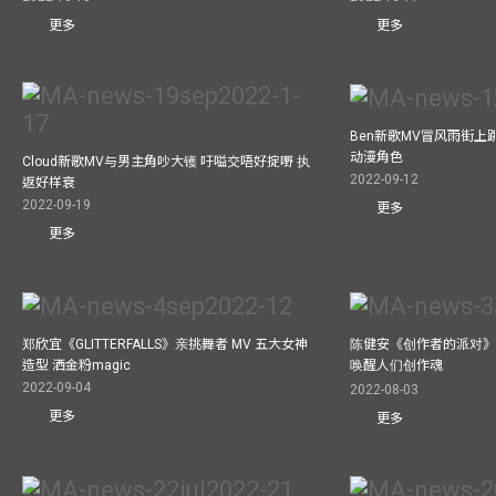
更多
更多
Ben新歌MV冒风雨街上
动漫角色
Cloud新歌MV与男主角吵大镬 吁嗌交唔好掟嘢 执
2022-09-12
返好样衰
2022-09-19
更多
更多
郑欣宜《GLITTERFALLS》亲挑舞者 MV 五大女神
陈健安《创作者的派对》
造型 洒金粉magic
唤醒人们创作魂
2022-09-04
2022-08-03
更多
更多