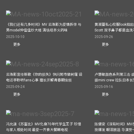
《我们还有几多时间》MV 云浩影为爱情拆弹 与
黄淑蔓私心校服look拍
男model仲佳佳炒大镬 清场培养火药味
Scott 双手鼻子都是血
2025-10-10
2025-09-26
更多
更多
云浩影宣传新歌《你的损失》快闪鬧市做树窿 设
卢慧敏颜色系列第三击 
电话亭聆听fans心事 擅长开解青春期恼烦
摄mini crew 拉队日
2025-09-24
2025-09-16
更多
更多
冯允谦《苏富比》MV化身70年代学生王子 珍惜
陈健安《沒有时间》MV在
与家人相处时间 最爱一齐食大餐睇电视
技爆发 眼泪放题 导演赞