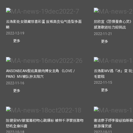
云浩影处女碟藏惊喜彩蛋 反叛高贵仙气造型多面
郑欣宜《恐惧蚕食心灵》
睇
感激歌迷给力迎挑战
2022-12-19
2022-11-21
更多
更多
ANSONBEAN假戏真做肉搏女主角 《LOVE /
云浩影MV遇「冰」变 玩
PAIN》MV被队肿太阳穴
毛管戙
2022-11-15
2022-11-16
更多
更多
陈健安MV献萤幕初吻心跳爆标 被林千渟掌掴激吻
邀请廖子妤李骏硕拍新歌MV
怒吼全身抖震
旅游攞灵感
2022-10-18
2022-10-11