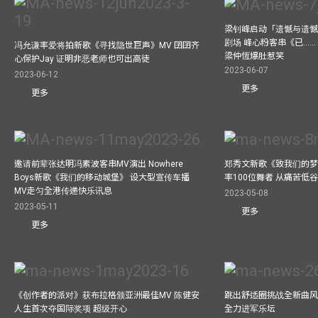
梁钊峰启动「遗憾与遗
剧场 峰心粉客串《已……（
冯允谦率爱将拍新歌《寻找隐世巨声》MV 囝囝齐
梁仲恆爆肚惹笑
心保护Jay 证明非恶老师也可出高徒
2023-06-07
2023-06-12
更多
更多
邀请前辈张达明冯素波客串MV演出 Nowhere
郑秀文新歌《致我们的梦想》
Boys新歌《我们的移动城堡》 设大型宣传车播
率100位舞者 从痛苦低
MV走匀全港传递快乐讯息
2023-05-08
2023-05-11
更多
更多
《创作者的派对》获布拉格颁亚洲最佳MV 陈健安
跳出舒适圈挑战全新曲风 
人生首次夺国际奖项 超级开心
全力进军乐坛