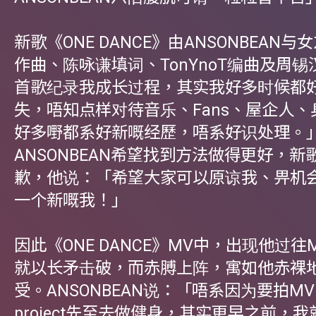
新歌《ONE DANCE》由ANSONBEAN与女
作曲、陈咏谦填词、TonYnoT编曲及周
首歌纪录我成长过程，其实我好多时候都
失，唔知点样对待音乐、Fans、屋企人
好多嘢都系好新嘅经歷，唔系好识处理。
ANSONBEAN希望找到方法做得更好，
歉，他说：「希望大家可以原谅我、畀机
一个新嘅我！」
因此《ONE DANCE》MV中，出现他过往
就以长矛击破，而赤膊上阵，寓如他赤裸
受。ANSONBEAN说：「唔系因为要拍M
project先至去做健身，其实更早之前，