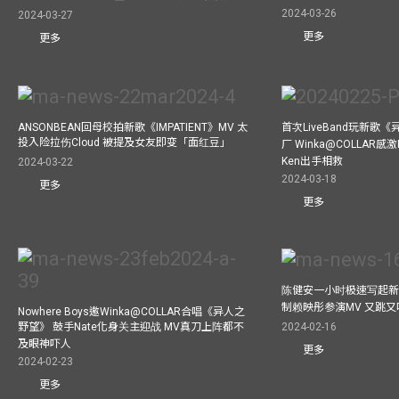
2024-03-26
2024-03-27
更多
更多
ANSONBEAN回母校拍新歌《IMPATIENT》MV 太
首次LiveBand玩新歌
投入险拉伤Cloud 被提及女友即变「面红豆」
厂 Winka@COLLAR感激
Ken出手相救
2024-03-22
2024-03-18
更多
更多
陈健安一小时极速写起新
制赖映彤参演MV 又跳
Nowhere Boys邀Winka@COLLAR合唱《异人之
野望》 鼓手Nate化身关主迎战 MV真刀上阵都不
2024-02-16
及眼神吓人
更多
2024-02-23
更多