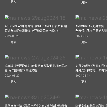
更多
更多
ANSONBEAN处男专辑《ONE DANCE》发布会 逾
ANSONBEAN处男专辑「
百好友挚爱传媒捧场 见豆粉冒雨支持眼红红
全天候谷肌＋仿原始人进食
2024-08-29
2024-08-28
更多
更多
冯允谦《无理取乐》MV拉队曼谷取景 挑战泰国舞
郑秀文新歌《从前的我们
者 百年图书馆内又唱又跳
身男女》初恋黑川23年
2024-08-27
2024-08-14
更多
更多
陈健安自荐演《我很不爱你》MV遭导演拒绝 录音
陈健安生日推首张彩胶《Life