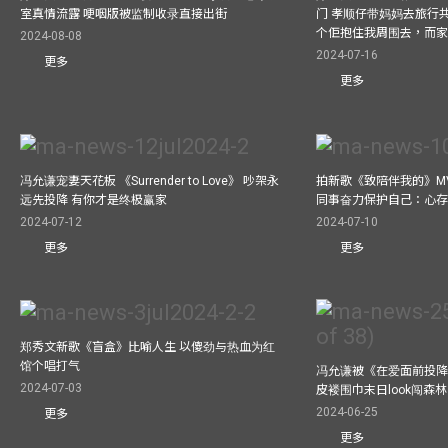
室真情流露 哽咽版被监制收录直接出街
门 孝顺仔带妈妈去旅行
个佢抱住我周围去，而
2024-08-08
2024-07-16
更多
更多
冯允谦宠妻天花板 《Surrender to Love》 吵架永
拍新歌《致陪伴我的》M
远先投降 有你才是终极赢家
同事奋力保护自己：心
2024-07-12
2024-07-10
更多
更多
郑秀文新歌《盲盒》比喻人生 以傻劲与热血为红
馆个唱打气
冯允谦被《在爱面前投降
2024-07-03
皮褛围巾末日look闯森
2024-06-25
更多
更多