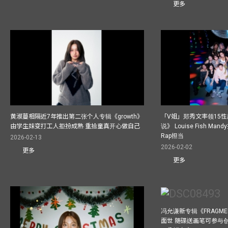
更多
黄淑蔓相隔近7年推出第二张个人专辑《growth》
「V姐」郑秀文率领15
由学生妹变打工人拒扮成熟 重拾童真开心做自己
说》 Louise Fish Man
Rap担当
2026-02-13
2026-02-02
更多
更多
冯允谦新专辑《FRAGMENT
面世 随碟送画笔可参与