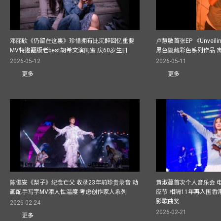
邓丽欣《仍留在这裏》珍惜拥有比沉醉回忆重要
卢慧敏首张EP 《Unvei
MV特邀翻版老best胡希文演闺蜜 庆60岁生日
黑色隐藏彩色系列作品 
2026-05-12
2026-05-11
更多
更多
陈健安《梨子》纪念亡父 收录23年前珍贵录音 动
黄淑蔓首次个人音乐会 
画配手写字MV添人性温度 考虑创作家人系列
应节 相隔11年再入围
影歌曲奖
2026-02-24
2026-02-21
更多