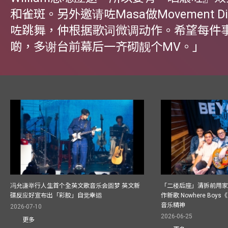
和雀斑。另外邀请咗Masa做Movement Dir
咗跳舞，仲根据歌词微调动作。希望每件
啲，多谢台前幕后一齐砌靓个MV。」
冯允谦举行人生首个全英文歌音乐会圆梦 英文新
「二楼后座」清拆前用
碟反应好宣布出「彩胶」自觉幸运
作新歌 Nowhere Boy
音乐精神
2026-07-10
2026-06-25
更多