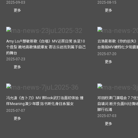
2025-09-03
2025-08-15
更多
更多
Amy Lo卢慧敏新歌《白墙》MV还原日常 换足10
云浩影新歌《你的损失》
个造型 跪地高歌情感爆发 寄语乐迷找到属于自己
台南拍MV被粉红夕阳震
的舞台
2025-07-20
2025-07-23
更多
更多
冯允谦《吉卜力》MV 醉look武打场面初体验 撞
邓丽欣澳门演唱会 7.7
样Meaning演少年版 陈书昕化身日系猫女
自填词 断开负面纠结情绪
脚行石滩
2025-07-07
2025-07-03
更多
更多