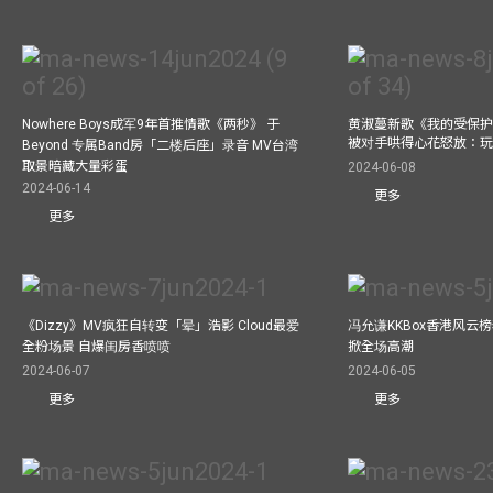
Nowhere Boys成军9年首推情歌《两秒》 于
黄淑蔓新歌《我的受保护
被对手哄得心花怒放：
Beyond 专属Band房「二楼后座」录音 MV台湾
取景暗藏大量彩蛋
2024-06-08
2024-06-14
更多
更多
《Dizzy》MV疯狂自转变「晕」浩影 Cloud最爱
冯允谦KKBox香港风云
全粉场景 自爆闺房香喷喷
掀全场高潮
2024-06-07
2024-06-05
更多
更多