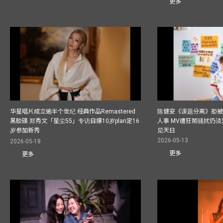
更多
华星唱片成立逾半个世纪 经典作品Remastered
陈健安《课题分离》拒被
黑胶碟 郑秀文「星尘55」专访自爆10岁plan定16
人事 MV遭狂鬧骚扰仍淡
岁参加新秀
见天日
2026-05-13
2026-05-18
更多
更多