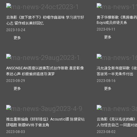
云浩影《放下放不下》初嚐作曲滋味 学习调节好
黄子华撑新歌《票房毒药》拍
Boys成员师徒关系
心态 留作成长美好回忆
2023-09-11
2023-10-24
更多
更多
ANSONBEAN首度以故事形式创作新歌 喜爱影像
冯允谦全新年度冧歌《收
表达心声 积极偷师追逐导演梦
答谢另一半无条件付出
2023-08-29
2023-08-16
更多
更多
推出重新编曲《好好挂住》Acoustic版 陈健安钻
云浩影《无以名状的痛》
研唱腔 新版MV终于做主角
人勿怪责自己 一同面对
2023-08-03
2023-08-02