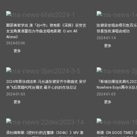
跟邵美君学戏 演「创+作」微电影《深房》获赞赏
陈健安签唱会吸引数百乐
女主角黄淑蔓包办作曲主唱电影歌《I am All
惊喜预祝演唱会成功
Alone》
2024-01-14
2024-02-06
更多
更多
2024年首张成绩表 冯允谦陈健安齐夺歌曲奖 安仔
「新城劲爆颁奖典礼202
单飞后首踏叱咤台攞奖 最开心妈妈在场见证
Nowhere Boys再夺
2024-01-03
2024-01-03
更多
更多
梁钊峰新歌《逆时针的古董錶（5046）》MV 激
新碟《IN GOOD TIM