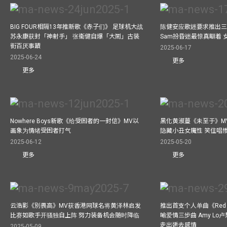
BIG FOUR相隔13年推新歌《赤子们》 足球机大战
陈健安应歌迷要求推出
苏永康获封「神射手」 张衞健自爆「大鬧」古装
Sam扮昏迷最惊真瞓着
街百厌事蹟
2025-06-17
2025-06-24
更多
更多
Nowhere Boys新歌《给受困者的一封信》MV以
黑化黄淑蔓《未至于》MV毒杀
画象为情绪受困者打气
隐藏小丑女魔性 笑住唱
2025-06-12
2025-05-20
更多
更多
云浩影《別畏高》MV获香港网球名将黄泽林启发
推出首支个人单曲《Red 
比赛如歌手开骚独自上阵 努力装备机会随时降临
喻爱情三步曲 Amy L
走出逝去感情
2025-05-09