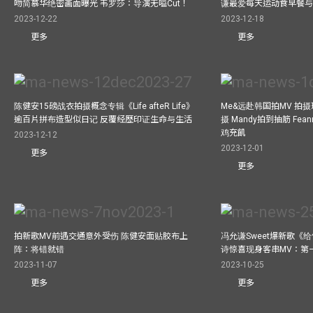
吻简慕华绝密画面曝光 韦罗莎：导演无嗌Cut！
谦最爱每天运动食早餐
2023-12-22
2023-12-18
更多
更多
陈健安15磅战衣拍摄概念专辑《Life afteR Life》
Me&远赴韩国拍MV 拍
逾百片拼布造型似日记 反覆经歷印证生命与生活
摄 Mandy拍到抽筋 Fea
鸡充飢
2023-12-12
2023-12-01
更多
更多
拍新歌MV前遇交通意外受伤 陈健安面贴胶布上
冯允谦Sweet爆新歌《
阵：将错就错
诗惊喜现身客串MV：第
2023-11-07
2023-10-25
更多
更多