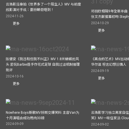
云浩影湿身拍《世界多了一个陌生人》MV 与前度
残影演对手戏：要扮睇佢唔到！
邓丽欣相隔9年全新单曲
2024-11-26
张文杰献萤幕初吻 Step
2024-10-29
更多
更多
陈健安《我违和但我不纠正》MV 1.8米蜥蜴抢风
《离合的艺术》MV出动8
头 爱玩Barbie造手作花式足球 自我过滤机制懒理
华尔滋 坦言幻想旧情人
批评
2024-09-19
2024-10-16
更多
更多
Nowhere Boys新歌MV扮鬧交爆笑料 主音Van为
云浩影学习独立离家自住
十月演唱会成功甩肉30磅
笑》MV一啖住家汤 Clo
2024-09-09
2024-09-02