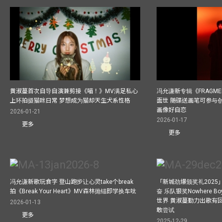
黄淑蔓首次自导自演兼剪接《喵！》MV满足私心
冯允谦新专辑《FRAGMENT
上环拍摄猫咪日常 梦想成为猫却天生犬系性格
面世 随碟送画笔可参与
画像好自恋
2026-01-21
2026-01-17
更多
更多
冯允谦新歌玩食字 登山跑步让心灵take个break
「新城劲爆颁奖礼202
拍《Break Your Heart》MV森林抛锚即学换车呔
奋 乐队银奖Nowhere 
世界 黄淑蔓勤力出歌有回报
2026-01-13
敢尝试
更多
2025-12-29