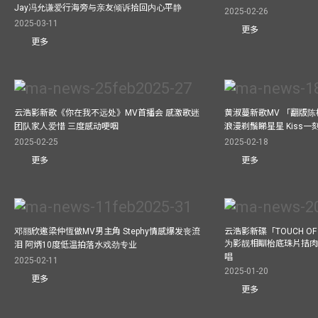
Jay冯允谦爱行海旁与亲友倾诉拾回内心平静
2025-02-26
2025-03-11
更多
更多
云浩影新歌《你在我不远处》MV首播会 感激歌迷
黄淑蔓新歌MV 「翻版
团队家人爱惜 三度感动哽咽
浪漫剃鬚睇星星 Kiss
2025-02-25
2025-02-18
更多
更多
邓丽欣邀梁仲恆做MV男主角 Stephy情感爆发丧流
云浩影新碟「TOUCH OF
为影靓相瞓枱底珠片拮肉
泪 阿炳10度低温拍落水戏劲专业
唱
2025-02-11
2025-01-20
更多
更多