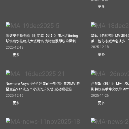
更多
陈健安全新专辑《时间感【迟】》用水讲timing
草蜢《老的辣》MV如时
球场喷水柱绝技大派用场 为衬靓景即场染黑髮
蔡一智苏志威点名杰少「D
2025-12-18
2025-12-19
更多
更多
Nowhere Boys《给胜利者的一封信》童装MV 寿
卢慧敏《粉月》 MV化身
星主音Van收五个小孩的乐队信 感动眼湿湿
影特效高手仲文执导 Am
2025-12-16
2025-11-26
更多
更多