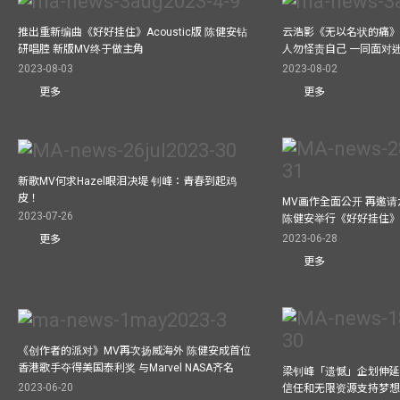
推出重新编曲《好好挂住》Acoustic版 陈健安钻
云浩影《无以名状的痛》
研唱腔 新版MV终于做主角
人勿怪责自己 一同面对
2023-08-03
2023-08-02
更多
更多
新歌MV何求Hazel眼泪决堤 钊峰：青春到起鸡
皮！
MV画作全面公开 再邀
2023-07-26
陈健安举行《好好挂住
2023-06-28
更多
更多
《创作者的派对》MV再次扬威海外 陈健安成首位
香港歌手夺得美国泰利奖 与Marvel NASA齐名
梁钊峰「遗憾」企划伸延
2023-06-20
信任和无限资源支持梦