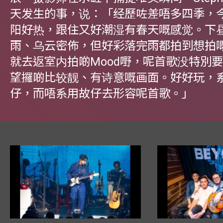
天发生的事，说：「经歷咗差唔多四季，
阳好热，跟住又好潮湿有春天嘅感觉。下
雨、乌云密佈，但好彩落完雨都拍到想拍
就去返室内拍啲Mood嘢，呢首歌没特別
望攞啲比较靓、有诗意嘅画面。好好玩，
仔，而唔系用故仔去形容呢首歌。」