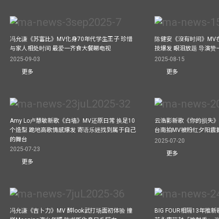
冯允谦《苏富比》MV化身70年代学生王子 珍惜
陈健安《沒有时间》MV在
与家人相处时间 最爱一齐食大餐睇电视
技爆发 眼泪放题 导演赞
2025-09-03
2025-08-15
更多
更多
Amy Lo卢慧敏新歌《白墙》MV还原日常 换足10
云浩影新歌《你的损失》
个造型 跪地高歌情感爆发 寄语乐迷找到属于自己
台南拍MV被粉红夕阳震
的舞台
2025-07-20
2025-07-23
更多
更多
冯允谦《吉卜力》MV 醉look武打场面初体验 撞
BIG FOUR相隔13年