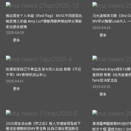
推出首支个人单曲《Red Flag》 MV以不同造型比
冯允谦推英文歌《She Don’t
喻爱情三步曲 Amy Lo卢慧敏用歌声鼓励听众果断
MV罕以鬚根Look示人
走出逝去感情
2025-04-25
2025-04-29
更多
更多
陈健安按自己节奏生活 拒与別人比较 新歌《不迟
Nowhere Boys成军
不早》MV食物俘虏山羊心
差叔叔 新歌《给失败者
fans信决定主题
2025-04-01
2025-03-25
更多
更多
2025首支派台歌《然之后》教人学懂接受及放下
黄淑蔓呷醋新歌MV靓仔
邀请陈健朗担任MV男主角 比自己演出更加胜任
盼开个唱 望成为No.1 Gir