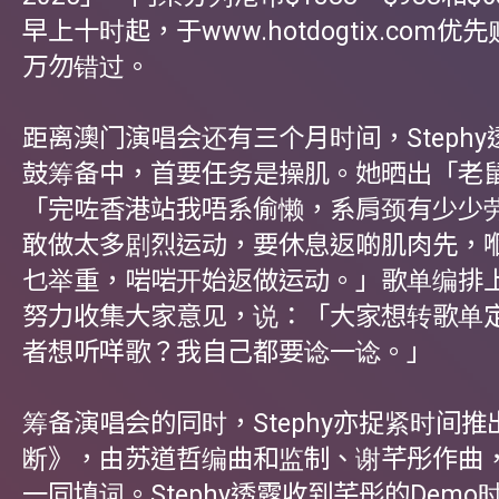
早上十时起，于www.hotdogtix.com
万勿错过。
距离澳门演唱会还有三个月时间，Steph
鼓筹备中，首要任务是操肌。她晒出「老
「完咗香港站我唔系偷懒，系肩颈有少少
敢做太多剧烈运动，要休息返啲肌肉先，
乜举重，啱啱开始返做运动。」歌单编排
努力收集大家意见，说：「大家想转歌单
者想听咩歌？我自己都要谂一谂。」
筹备演唱会的同时，Stephy亦捉紧时间
断》，由苏道哲编曲和监制、谢芊彤作曲，并
一同填词。Stephy透露收到芊彤的Dem