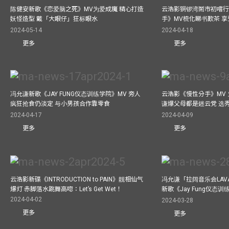
陈健安新歌《恋爱脑之死》MV为爱成魔 精心打造
云浩影铜锣湾鬧市初嚐行
妖怪造型 戴「大眼仔」狂标眼水
手》MV梳化睇书歎茶 
2024-05-14
2024-04-18
更多
更多
冯允谦新歌《JAY FUNG仪态训练学院》MV 旁人
云浩影《慢性分手》MV 
疯狂抢食仍淡定 与小男孩合作靠零食
谦爆父母都是迷云党 选
2024-04-17
2024-04-09
更多
更多
云浩影新碟《INTRODUCTION to PAIN》靓相仙气
冯允谦「拉阔音乐会LAV
爆灯 赤脚落水跳舞高唿：Let’s Get Wet！
新歌《Jay Fung仪态
2024-04-02
2024-03-28
更多
更多