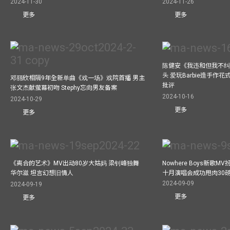
2024-11-30
2024-11-26
更多
更多
陈健安《我违和但我不纠正
头 爱玩Barbie造手作
邓丽欣相隔9年全新单曲《戏一场》戏院首播 男主
批评
张文杰献萤幕初吻 Stephy忘向男友备案
2024-10-16
2024-10-29
更多
更多
《离合的艺术》MV出动80岁大姑妈 梁钊峰独舞
Nowhere Boys新歌
华尔滋 坦言幻想旧情人
十月演唱会成功甩肉30
2024-09-09
2024-09-19
更多
更多