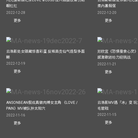
眼红红
柔内裏倔强
2022-12-28
2022-12-20
更多
更多
云浩影处女碟藏惊喜彩蛋 反叛高贵仙气造型多面
郑欣宜《恐惧蚕食心灵》
睇
感激歌迷给力迎挑战
2022-12-19
2022-11-21
更多
更多
ANSONBEAN假戏真做肉搏女主角 《LOVE /
云浩影MV遇「冰」变 玩
PAIN》MV被队肿太阳穴
毛管戙
2022-11-15
2022-11-16
更多
更多