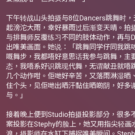
下午转战山头拍摄与8位Dancers跳舞时
起滂沱大雨，幸好暴雨过后渐变天晴。拍摄前
与排舞师反覆练习不同的肢体动作，再与Dan
出唯美画面。她说：「跳舞同学仔同我跳
嘅舞步，我都唔好意思话我参与跳舞，主
态，我唔系好识跳现代舞，无谓献丑就唔
几个动作咁。佢哋好辛苦，又落雨淋湿晒
住个头，见佢哋出晒汗黏住晒啲阴，好多
与。」
接着晚上便到Studio拍摄投影部分，很
案投影在Stephy的脸上，她又用指尖轻
浪，摄影师在水缸下捕捉唯美瞬间。Step