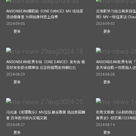
ANSONBEAN爆肌拍《ONE DANCE》MV 现场变
云浩影学习独立离家自住
流动健身室 为保靓身材爱上自煮
笑》MV一啖住家汤 Clo
2024-09-05
2024-09-02
更多
更多
ANSONBEAN处男专辑《ONE DANCE》发布会 逾
ANSONBEAN处男专辑「
百好友挚爱传媒捧场 见豆粉冒雨支持眼红红
全天候谷肌＋仿原始人进食
2024-08-29
2024-08-28
更多
更多
冯允谦《无理取乐》MV拉队曼谷取景 挑战泰国舞
郑秀文新歌《从前的我们
者 百年图书馆内又唱又跳
身男女》初恋黑川23年
2024-08-27
2024-08-14
更多
更多