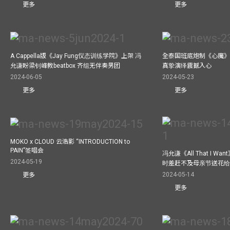
更多
更多
A Cappella版《Jay Fung仪态训练学院》上架 冯
全泰国班底炮制《心魔》M
允谦盼梁钊峰教beatbox 齐组无伴奏男团
真挚演绎震撼入心
2024-06-05
2024-05-23
更多
更多
MOKO x CLOUD 云浩影 “INTRODUCTION to
PAIN”签唱会
冯允谦《All That I 
2024-05-19
时差赶不及母亲节送花
2024-05-14
更多
更多