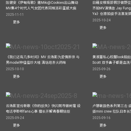
陈健安《伊甸有歌》邀Miki@Cookies出山舞动
日籍女模坂部佩莎做野蛮
MV集4个时代人气女团代表同框派彩蛋感大癫
齐拍MV演情敌 Jay Fung 
Ya》创意拍摄手法激发
2025-11-11
2025-10-24
更多
更多
《我们还有几多时间》MV 云浩影为爱情拆弹 与
黄淑蔓私心校服look拍
男model仲佳佳炒大镬 清场培养火药味
Scott 双手鼻子都是血
2025-10-10
2025-09-26
更多
更多
云浩影宣传新歌《你的损失》快闪鬧市做树窿 设
卢慧敏颜色系列第三击 
电话亭聆听fans心事 擅长开解青春期恼烦
摄mini crew 拉队日
2025-09-24
2025-09-16
更多
更多