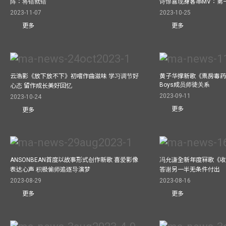
阵：将错就错
诗惊喜现身客串MV：第
2023-11-07
2023-10-25
更多
更多
云浩影《放下放不下》初嚐作曲滋味 学习调节好
黄子华撑新歌《票房毒药》拍
Boys成员师徒关系
心态 留作成长美好回忆
2023-09-11
2023-10-24
更多
更多
ANSONBEAN首度以故事形式创作新歌 喜爱影像
冯允谦全新年度冧歌《收
表达心声 积极偷师追逐导演梦
答谢另一半无条件付出
2023-08-29
2023-08-16
更多
更多