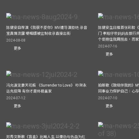
陈健安自荐演《我很不爱你》MV遭导演拒绝 录音
陈健安生日推首张彩胶《Life
室真情流露 哽咽版被监制收录直接出街
门 孝顺仔带妈妈去旅行
个佢抱住我周围去，而
2024-08-08
2024-07-16
更多
更多
冯允谦宠妻天花板 《Surrender to Love》 吵架永
拍新歌《致陪伴我的》M
远先投降 有你才是终极赢家
同事奋力保护自己：心
2024-07-12
2024-07-10
更多
更多
郑秀文新歌《盲盒》比喻人生 以傻劲与热血为红