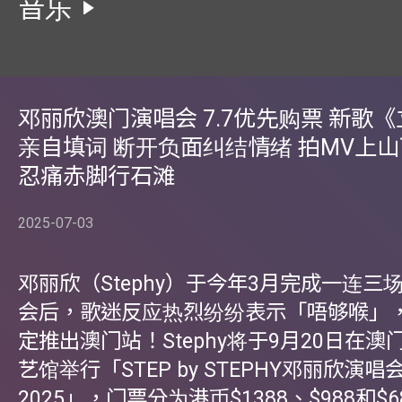
音乐
邓丽欣澳门演唱会 7.7优先购票 新歌
亲自填词 断开负面纠结情绪 拍MV上
忍痛赤脚行石滩
2025-07-03
邓丽欣（Stephy）于今年3月完成一连三
会后，歌迷反应热烈纷纷表示「唔够喉」
定推出澳门站！Stephy将于9月20日在
艺馆举行「STEP by STEPHY邓丽欣演
2025」，门票分为港币$1388、$988和$6