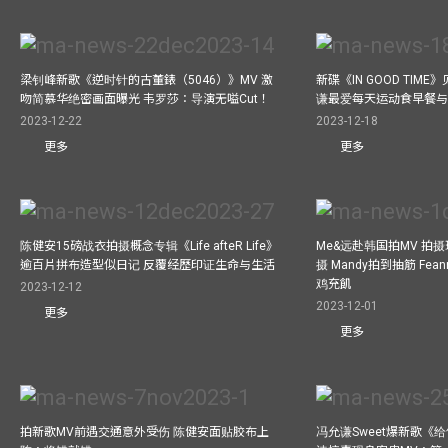
梁钊峰新歌《逆时针的古董錶（5046）》MV 激
新碟《IN GOOD TIM
吻简慕华绝密画面曝光 韦罗莎：导演无嗌Cut！
谦最爱每天运动食早餐
2023-12-22
2023-12-18
更多
更多
陈健安15磅战衣拍摄概念专辑《Life afteR Life》
Me&远赴韩国拍MV 拍
逾百片拼布造型似日记 反覆经歷印证生命与生活
摄 Mandy拍到抽筋 Fea
鸡充飢
2023-12-12
2023-12-01
更多
更多
拍新歌MV前遇交通意外受伤 陈健安面贴胶布上
冯允谦Sweet爆新歌《