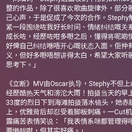
整的作品，除了很喜欢歌曲旋律外，部分
己心声，于是促成了今次的合作。Steph
紧一段围绕咗我好长时间、情绪纠结嘅关
成长咗，经歷咗咁多嘢之后，懂得将呢啲
好俾自己纠结喺唔开心嘅状态入面。佢仲
义，但好多嘢唔想讲得太白，希望大家听
思考下。」
《立断》MV由Oscar执导，Stephy不但
经歷酷热天气和滂沱大雨！拍摄当天的早上，
33度的烈日下到海滩拍摄落水镜头，她赤
上，优雅背后却忍受着脚板刺痛。一Cut机，
露痛苦表情笑说：「我表情系咪都管理得
要懒靓咁，但其实好痛。」