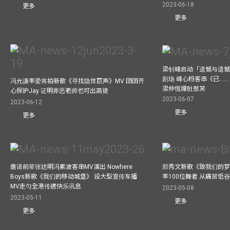
2023-06-18
更多
更多
梁钊峰启动「遗憾与遗
剧场 峰心粉客串《已……（
冯允谦率爱将拍新歌《寻找隐世巨声》MV 囝囝齐
梁仲恆爆肚惹笑
心保护Jay 证明非恶老师也可出高徒
2023-06-07
2023-06-12
更多
更多
邀请前辈张达明冯素波客串MV演出 Nowhere
郑秀文新歌《致我们的梦想》
Boys新歌《我们的移动城堡》 设大型宣传车播
率100位舞者 从痛苦低
MV走匀全港传递快乐讯息
2023-05-08
2023-05-11
更多
更多