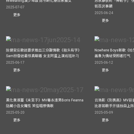
样Meaning演少年版 陈书昕化身日系猫女
苏永康获封「神射手」 
街百厌事蹟
2025-07-07
2025-06-24
更多
更多
陈健安应歌迷要求推出三分甜情歌《额头有字》
Nowhere Boys新歌
Sam扮昏迷最惊真瞓着 女主阿蛋上演戏班补习
画象为情绪受困者打气
2025-06-17
2025-06-12
更多
更多
黑化黄淑蔓《未至于》MV毒杀渣男Boris Feanna
云浩影《別畏高》MV获
隐藏小丑女魔性 笑住唱惨情歌
比赛如歌手开骚独自上阵
2025-05-20
2025-05-09
更多
更多