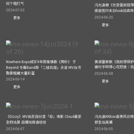
馆个唱打气
冯允谦被《在爱面前投降
2024-07-03
皮褛围巾末日look闯森
2024-06-25
更多
更多
Nowhere Boys成军9年首推情歌《两秒》 于
黄淑蔓新歌《我的受保护
被对手哄得心花怒放：
Beyond 专属Band房「二楼后座」录音 MV台湾
取景暗藏大量彩蛋
2024-06-08
2024-06-14
更多
更多
《Dizzy》MV疯狂自转变「晕」浩影 Cloud最爱
冯允谦KKBox香港风云
全粉场景 自爆闺房香喷喷
掀全场高潮
2024-06-07
2024-06-05