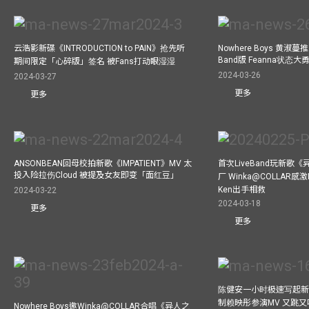
云浩影新碟《INTRODUCTION to PAIN》抢先听
Nowhere Boys 黄淑蔓推《I
Band版 Feanna状态
期间限定「心碎版」签名 被Fans打动眼湿湿
2024-03-26
2024-03-27
更多
更多
ANSONBEAN回母校拍新歌《IMPATIENT》MV 太
首次LiveBand玩新歌
投入险拉伤Cloud 被提及女友即变「面红豆」
厂 Winka@COLLAR感激
Ken出手相救
2024-03-22
2024-03-18
更多
更多
陈健安一小时极速写起新
制赖映彤参演MV 又跳
Nowhere Boys邀Winka@COLLAR合唱《异人之