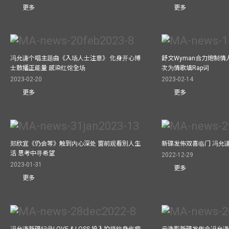
更多
更多
冯允谦个唱主题曲《入场人士注意》 化身开心博
舒文Wyman合力炮制情人
士散播正能量 感染红馆全场
次为情歌填Rap词
2023-02-20
2023-02-14
更多
更多
郑欣宜《仍会等》触到内心深处 窗前观看別人生
新碟发佈双喜临门 冯允
活 思考中寻希望
2022-12-29
2023-01-31
更多
更多
冯允谦新碟纪录LOVE & LOSS 投入拍摄纹身伤疤
云浩影新碟发佈会冯允谦