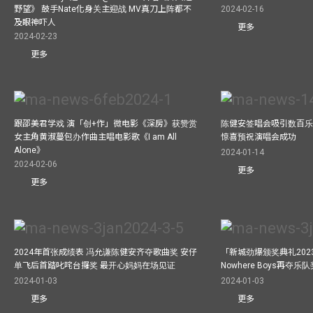
野望》 鼓手Nate化身关主迎战 MV真刀上阵都不
2024-02-16
及眼神吓人
更多
2024-02-23
更多
跟邵美君学戏 演「创+作」微电影《深房》获赞赏
陈健安签唱会吸引数百乐
女主角黄淑蔓包办作曲主唱电影歌《I am All
惊喜预祝演唱会成功
Alone》
2024-01-14
2024-02-06
更多
更多
2024年首张成绩表 冯允谦陈健安齐夺歌曲奖 安仔
「新城劲爆颁奖典礼202
单飞后首踏叱咤台攞奖 最开心妈妈在场见证
Nowhere Boys再夺
2024-01-03
2024-01-03
更多
更多