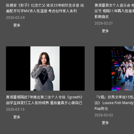
陈健安《梨子》纪念亡父 收录23年前珍贵录音 动
黄淑蔓首次个人音乐会 
画配手写字MV添人性温度 考虑创作家人系列
应节 相隔11年再入围
影歌曲奖
2026-02-24
2026-02-21
更多
更多
黄淑蔓相隔近7年推出第二张个人专辑《growth》
「V姐」郑秀文率领15
由学生妹变打工人拒扮成熟 重拾童真开心做自己
说》 Louise Fish Man
Rap担当
2026-02-13
2026-02-02
更多
更多