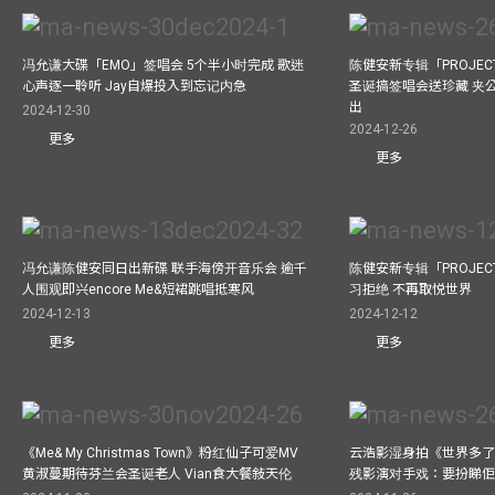
冯允谦大碟「EMO」签唱会 5个半小时完成 歌迷
陈健安新专辑「PROJECT
心声逐一聆听 Jay自爆投入到忘记内急
圣诞搞签唱会送珍藏 夹
出
2024-12-30
2024-12-26
更多
更多
冯允谦陈健安同日出新碟 联手海傍开音乐会 逾千
陈健安新专辑「PROJECT
人围观即兴encore Me&短裙跳唱抵寒风
习拒绝 不再取悦世界
2024-12-13
2024-12-12
更多
更多
《Me& My Christmas Town》粉红仙子可爱MV
云浩影湿身拍《世界多了
黄淑蔓期待芬兰会圣诞老人 Vian食大餐敍天伦
残影演对手戏：要扮睇