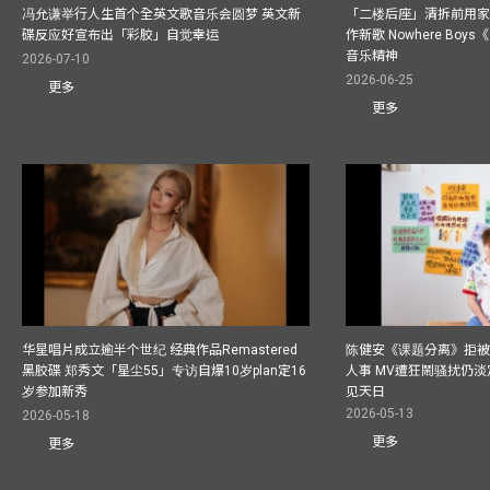
冯允谦举行人生首个全英文歌音乐会圆梦 英文新
「二楼后座」清拆前用
碟反应好宣布出「彩胶」自觉幸运
作新歌 Nowhere Boy
音乐精神
2026-07-10
2026-06-25
更多
更多
华星唱片成立逾半个世纪 经典作品Remastered
陈健安《课题分离》拒被
黑胶碟 郑秀文「星尘55」专访自爆10岁plan定16
人事 MV遭狂鬧骚扰仍淡
岁参加新秀
见天日
2026-05-13
2026-05-18
更多
更多