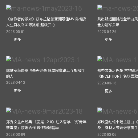
《创作者的派对》获布拉格颁亚洲最佳MV 陈健安
跳出舒适圈挑战全新曲风 
人生首次夺国际奖项 超级开心
全力进军乐坛
2023-05-01
2023-04-26
更多
更多
陈健安经歷单飞失声迷失 感激寂寞路上互相陪伴
郑秀文游走巴黎 古物铁塔
的人
《INCEPTION》名场面
2023-04-12
2023-03-16
更多
更多
郑秀文重启经典 《爱是...2.0》注入哲学 「好青年
郑欣宜红馆个唱主题曲《Bel
荼毒室」获邀合作 曾怀疑是骗局
身」身材太夸要做缩胸
2023-03-09
2023-03-06