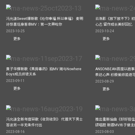
冯允谦Sweet爆新歌《给你幸福 所以幸福》 麦明
云浩影《放下放不下》初
诗惊喜现身客串MV：第一次畀咗你
心态 留作成长美好回忆
2023-10-25
2023-10-24
更多
更多
黄子华撑新歌《票房毒药》拍MV 揭与Nowhere
ANSONBEAN首度以
Boys成员师徒关系
表达心声 积极偷师追逐
2023-09-11
2023-08-29
更多
更多
冯允谦全新年度冧歌《收到收到》 代普天下男士
推出重新编曲《好好挂住》A
答谢另一半无条件付出
研唱腔 新版MV终于做主
2023-08-16
2023-08-03