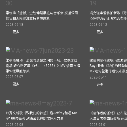
梁钊峰「遗憾」企划伸延展览与音乐会 感谢公司
冯允谦率爱将拍新歌《寻
信任和无限资源支持梦想成真
心保护Jay 证明非恶老
2023-06-18
2023-06-12
更多
更多
梁钊峰启动「遗憾与遗憾之间的一切」歌映连载
邀请前辈张达明冯素波客串M
剧场 峰心粉客串《已……（3235）》MV 谈善言指
Boys新歌《我们的移动
梁仲恆爆肚惹笑
MV走匀全港传递快乐讯
2023-06-07
2023-05-11
更多
更多
郑秀文新歌《致我们的梦想》邀Jeffrey和唱 MV
《创作者的派对》获布拉
率100位舞者 从痛苦低谷绽放惊人力量
人生首次夺国际奖项 超
2023-05-08
2023-05-01