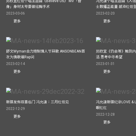
郑欣宜红馆个唱主题曲《Believe Us》 MV「替
冯允谦个唱主题曲《入场
身」身材太夸要做缩胸手术
士散播正能量 感染红馆
2023-03-06
2023-02-20
更多
更多
舒文Wyman合力炮制情人节冧歌 ANSONBEAN首
郑欣宜《仍会等》触到内
次为情歌填Rap词
活 思考中寻希望
2023-02-14
2023-01-31
更多
更多
新碟发佈双喜临门 冯允谦：三月红馆见
冯允谦新碟纪录LOVE &
眼红红
2022-12-29
2022-12-28
更多
更多