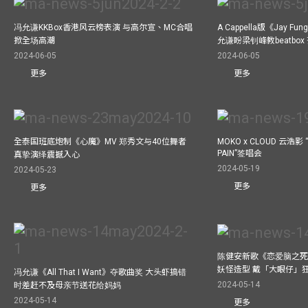
冯允谦KKBox香港风云榜表演 与高尔宣、MC合唱
A Cappella版《Jay 
掀全场高潮
允谦盼梁钊峰教beatbo
2024-06-05
2024-06-05
更多
更多
全泰国班底炮制《心魔》MV 郑秀文与40位舞者
MOKO x CLOUD 云浩影 “
PAIN”签唱会
真挚演绎震撼入心
2024-05-19
2024-05-23
更多
更多
陈健安新歌《恋爱脑之死
妖怪造型 戴「大眼仔」
冯允谦《All That I Want》夺歌曲奖 大头虾搞错
2024-05-14
时差赶不及母亲节送花给妈妈
2024-05-14
更多