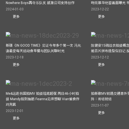
Nowhere Boys再夺乐队奖 感激公司支持创作
吻简慕华绝密画面曝光 韦
2024-01-03
2023-12-22
更多
更多
新碟《IN GOOD TIME》见证今年多个第一次 冯允
陈健安15磅战衣拍摄概念专辑《
谦最爱每天运动食早餐与团队闲聊时光
逾百片拼布造型似日记 
2023-12-18
2023-12-12
更多
更多
Me&远赴韩国拍MV 拍摄班底超强 两日46小时拍
拍新歌MV前遇交通意外
摄 Mandy拍到抽筋 Feanna见床想瞓 Vian偷食炸
阵：将错就错
鸡充飢
2023-11-07
2023-12-01
更多
更多