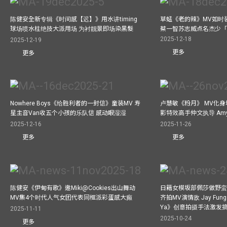
陈健安全新专辑《时间感【迟】》用水讲timing
草蜢《老的辣》MV如时
球场喷水柱绝技大派用场 为衬靓景即场染黑髮
蔡一智苏志威点名杰少「D
2025-12-18
2025-12-19
更多
更多
Nowhere Boys《给胜利者的一封信》童装MV 寿
卢慧敏《粉月》 MV化身
星主音Van收五个小孩的乐队信 感动眼湿湿
影特效高手仲文执导 Am
2025-12-16
2025-11-26
更多
更多
陈健安《伊甸有歌》邀Miki@Cookies出山舞动
日籍女模坂部佩莎做野蛮
MV集4个时代人气女团代表同框派彩蛋感大癫
齐拍MV演情敌 Jay Fung 
Ya》创意拍摄手法激发
2025-11-11
2025-10-24
更多