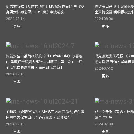
郑秀文新歌《从前的我们》MV掀集体回忆 与《瘦
陈健安自荐演《我很不爱
身男女》初恋黑川23年后东京续前缘
室真情流露 哽咽版被监
2024-08-14
2024-08-08
更多
更多
陈健安生日推首张彩胶《Life afteR Life》双喜临
冯允谦宠妻天花板 《Surren
门 孝顺仔带妈妈去旅行共同感受「第一次」：细
远先投降 有你才是终极
个佢抱住我周围去，而家到我带佢！
2024-07-12
2024-07-16
更多
更多
拍新歌《致陪伴我的》MV遇狂风暴雨 梁钊峰心痛
郑秀文新歌《盲盒》比喻
同事奋力保护自己：心存感恩，感激陪伴
馆个唱打气
2024-07-10
2024-07-03
更多
更多