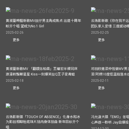
黄淑蔓呷醋新歌MV靓仔男主角成焦点 出道十周年
云浩影新歌《你在我不远
盼开个唱 望成为No.1 Girl
团队家人爱惜 三度感动
2025-02-26
2025-02-25
更多
更多
黄淑蔓新歌MV 「翻版陈柏霖」王耀宏半裸同床
邓丽欣邀梁仲恆做MV男主角
浪漫剃鬚睇星星 Kiss一刻爆笑挞Q王子变青蛙
泪 阿炳10度低温拍落水
2025-02-18
2025-02-11
更多
更多
云浩影新碟「TOUCH OF ABSENCE」化身水和冰
冯允谦大碟「EMO」签唱
为影靓相瞓枱底珠片拮肉身体扭曲 新年目标开个
心声逐一聆听 Jay自爆
唱
2024-12-30