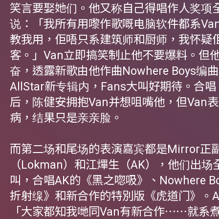
笑言要娶她们。他又称自己得唱作人奖项全靠
说：「我所有用嚟作歌嘅电脑软件都系Van
教我用，佢唔只系建筑师和厨师，我怀疑
客。」Van立即搞笑制止他不要爆料。但
奋，透露新歌由他作曲Nowhere Boys编
AllStar新专辑内，Fans大叫好期待。合
后，陈健安拥抱Van并想咀嘴他，但Van
病，结果只是亲亲脸。
而第二场和尾场的表演嘉宾都是Mirror正
（Lokman）和江熚生（AK），他们出
叫，合唱AK的《黑之唿吸》、Nowhere B
折射缐》和新合作的特別版《虎道门》。A
「大家都知我哋同Van有新合作⋯⋯就系