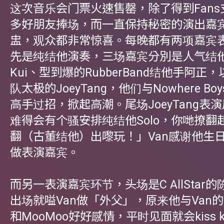
这次音乐会门票火速售罄，除了得到Fan
多好朋友捧场，而一直保持秘密的演出嘉
盅，观众都非常惊喜。每晚都有两项嘉宾
先是纯结他演奏，三场嘉宾分別是人气结他手
Kui、型到爆的RubberBand结他手阿正
队太极的JoeyTang，他们与Nowhere Bo
高手过招，掀起高潮。尾场JoeyTang表
难得会有个骚安排纯结他Solo，你哋撩翻
翻（古董结他）出嚟玩！」Van感谢他生
做表演嘉宾。
而另一表演嘉宾环节，头场是C AllStar
出场就嗌Van做「外父」，原来他与Van的狗女
和MooMoo好好感情，平时见面就会kiss k