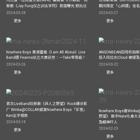
冯允谦「拉阔音乐会LAVA」展舞姿 令人眼前一亮
云浩影新碟《INTRODUCT
新歌《Jay Fung仪态训练学院》首度曝光 掀热话
期间限定「心碎版」签名 
2024-03-28
2024-03-27
更多
更多
Nowhere Boys 黄淑蔓推《I am All Alone》Live
ANSONBEAN回母校拍新歌
Band版 Feanna状态大勇获赞：一Take零瑕疵！
投入险拉伤Cloud 被
2024-03-26
2024-03-22
更多
更多
首次LiveBand玩新歌《异人之野望》Rock爆录影
厂 Winka@COLLAR感激Nowhere Boys「军医」
Nowhere Boys邀Win
Ken出手相救
野望》 鼓手Nate化身
2024-03-18
及眼神吓人
2024-02-23
更多
更多