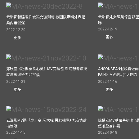
云浩影新碟发佈会冯允谦到贺 被团队爆料外表温
云浩影处女碟藏惊喜彩蛋
柔内裏倔强
睇
2022-12-19
2022-12-20
更多
更多
郑欣宜《恐惧蚕食心灵》MV变喊包 靠幻想考演技
ANSONBEAN假戏真做肉
感激歌迷给力迎挑战
PAIN》MV被队肿太阳穴
2022-11-21
2022-11-16
更多
更多
云浩影MV遇「冰」变 玩大咗 男友视觉+肉麻情话
陈健安MV献萤幕初吻心
毛管戙
怒吼全身抖震
2022-11-15
2022-10-18