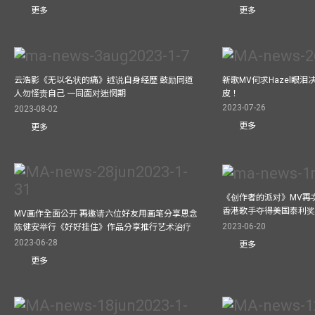
更多
更多
云浩影《无以名状的痛》述说自身经歷 鼓励同道
新歌MV何求Hazel眼
人勿怪责自己 一同面对迷惘期
皮！
2023-07-26
2023-08-02
更多
更多
《创作者的派对》MV再
香港歌手夺得美国泰利奖 与M
MV画作全面公开 再邀请六位好友用画笔分享思念
2023-06-20
陈健安举行《好好挂住》作品分享推行艺术治疗
2023-06-28
更多
更多