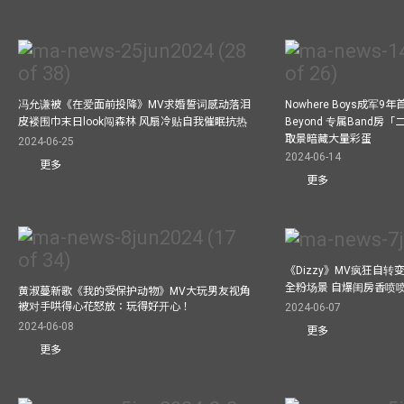
冯允谦被《在爱面前投降》MV求婚誓词感动落泪
Nowhere Boys成军
皮褛围巾末日look闯森林 风扇冷贴自我催眠抗热
Beyond 专属Band房
取景暗藏大量彩蛋
2024-06-25
2024-06-14
更多
更多
《Dizzy》MV疯狂自转变
全粉场景 自爆闺房香喷
黄淑蔓新歌《我的受保护动物》MV大玩男友视角
被对手哄得心花怒放：玩得好开心！
2024-06-07
2024-06-08
更多
更多