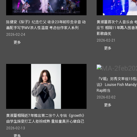
陈健安《梨子》纪念亡父 收录23年前珍贵录音 动
黄淑蔓首次个人音乐会 
画配手写字MV添人性温度 考虑创作家人系列
应节 相隔11年再入围
影歌曲奖
2026-02-24
2026-02-21
更多
更多
「V姐」郑秀文率领15
说》 Louise Fish Man
Rap担当
2026-02-02
更多
黄淑蔓相隔近7年推出第二张个人专辑《growth》
由学生妹变打工人拒扮成熟 重拾童真开心做自己
2026-02-13
更多