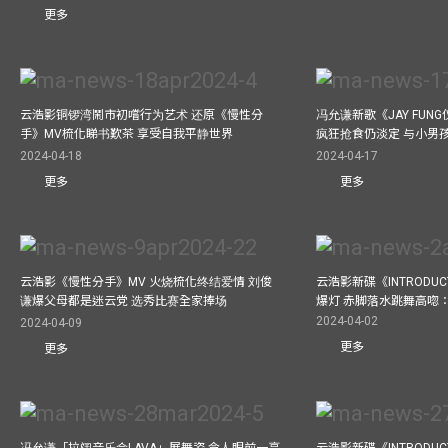
更多
云浩影铜锣湾鬧市初嚐行为艺术 还原《慢性分
冯允谦新歌《JAY FUN
手》MV梳化睇书歎茶 享受自我平静世界
疯狂抢食仍淡定 与小男
2024-04-18
2024-04-17
更多
更多
云浩影《慢性分手》MV 火烧梳化终结爱情 刘俊
云浩影新碟《INTRODUCT
谦爆父母都是迷云党 选秀比赛全家捧场
爆灯 赤脚落水跳舞高唿：Let
2024-04-02
2024-04-09
更多
更多