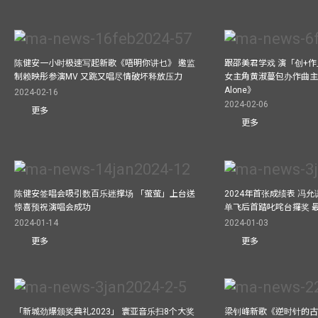
陈健安一小时极速写起新歌《唔明你讲乜》 邀监
跟邵美君学戏 演「创+
制赖映彤参演MV 又跳又唱尽情破坏释放压力
女主角黄淑蔓包办作曲主唱电
Alone》
2024-02-16
2024-02-06
更多
更多
陈健安签唱会吸引数百乐迷撑场 「萤萤」上台送
2024年首张成绩表 冯
惊喜预祝演唱会成功
单飞后首踏叱咤台攞奖 
2024-01-14
2024-01-03
更多
更多
「新城劲爆颁奖典礼2023」 寰亚音乐扫8个大奖
梁钊峰新歌《逆时针的古董