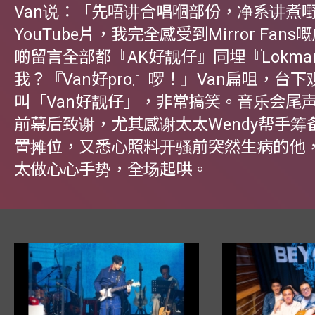
Van说：「先唔讲合唱嗰部份，净系讲煮
YouTube片，我完全感受到Mirror Fan
啲留言全部都『AK好靓仔』同埋『Lokm
我？『Van好pro』啰！」Van扁咀，台
叫「Van好靓仔」，非常搞笑。音乐会尾声
前幕后致谢，尤其感谢太太Wendy帮手筹
置摊位，又悉心照料开骚前突然生病的他
太做心心手势，全场起哄。