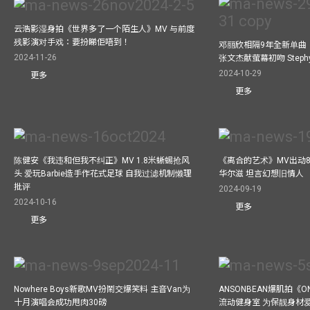
云浩影湿身拍《世界多了一个陌生人》MV 与前度
残影演对手戏：要扮睇佢唔到！
邓丽欣相隔9年全新单曲
2024-11-26
张文杰献萤幕初吻 Step
2024-10-29
更多
更多
陈健安《我违和但我不纠正》MV 1.8米蜥蜴抢风
《离合的艺术》MV出动8
头 爱玩Barbie造手作花式足球 自我过滤机制懒理
华尔滋 坦言幻想旧情人
批评
2024-09-19
2024-10-16
更多
更多
Nowhere Boys新歌MV扮鬧交爆笑料 主音Van为
ANSONBEAN爆肌拍《ON
十月演唱会成功甩肉30磅
流动健身室 为保靓身材