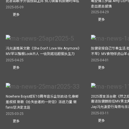
比赛如歌手开骚独自上阵 努力装备机会随时降临
喻爱情三步曲 Amy L
走出逝去感情
2025-05-09
2025-04-29
更多
更多
冯允谦推英文歌《She Don’t Love Me Anymore》
陈健安按自己节奏生活 
MV罕以鬚根Look示人 一镜到底现超强执生力
不早》MV食物俘虏山羊
2025-04-25
2025-04-01
更多
更多
Nowhere Boys成军10周年音乐企划启动 化身邮
2025首支派台歌《然
邀请陈健朗担任MV男主
差叔叔 新歌《给失败者的一封信》派送力量 徵
Jay冯允谦爱行海旁与
fans信决定主题
2025-03-11
2025-03-25
更多
更多