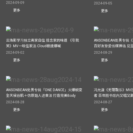
2024-09-09
2024-09-05
更多
更多
云浩影学习独立离家自住 挂念家的味道 《引我
ANSONBEAN处男专辑《
笑》MV一啖住家汤 Cloud极速爆喊
百好友挚爱传媒捧场 见
2024-09-02
2024-08-29
更多
更多
ANSONBEAN处男专辑「ONE DANCE」火爆蜕变
冯允谦《无理取乐》MV
全天候谷肌＋仿原始人进食法 打造完美Body
者 百年图书馆内又唱又
2024-08-28
2024-08-27
更多
更多