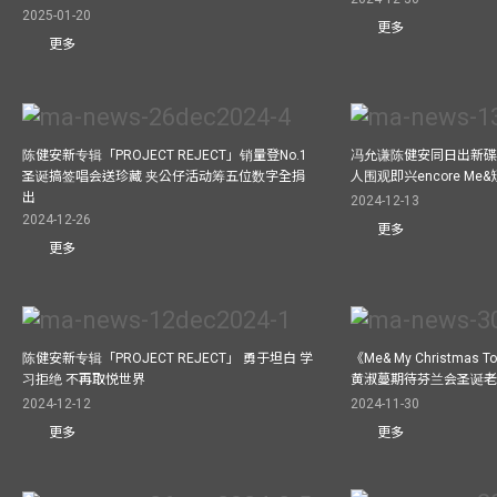
2025-01-20
更多
更多
陈健安新专辑「PROJECT REJECT」销量登No.1
冯允谦陈健安同日出新碟
圣诞搞签唱会送珍藏 夹公仔活动筹五位数字全捐
人围观即兴encore M
出
2024-12-13
2024-12-26
更多
更多
陈健安新专辑「PROJECT REJECT」 勇于坦白 学
《Me& My Christma
习拒绝 不再取悦世界
黄淑蔓期待芬兰会圣诞老人
2024-12-12
2024-11-30
更多
更多