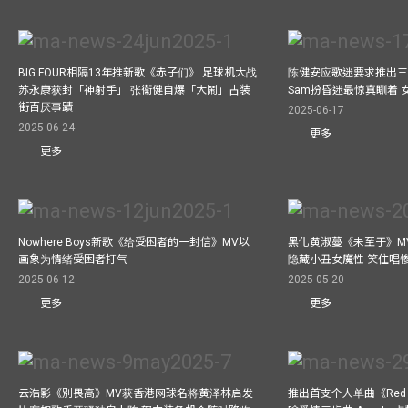
BIG FOUR相隔13年推新歌《赤子们》 足球机大战
陈健安应歌迷要求推出
苏永康获封「神射手」 张衞健自爆「大鬧」古装
Sam扮昏迷最惊真瞓着
街百厌事蹟
2025-06-17
2025-06-24
更多
更多
Nowhere Boys新歌《给受困者的一封信》MV以
黑化黄淑蔓《未至于》MV毒杀
画象为情绪受困者打气
隐藏小丑女魔性 笑住唱
2025-06-12
2025-05-20
更多
更多
云浩影《別畏高》MV获香港网球名将黄泽林启发
推出首支个人单曲《Red 