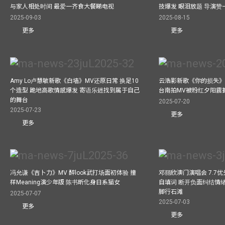
与家人相处时间 最爱一齐食大餐睇电视
技爆发 眼泪放题 导演赞
2025-09-03
2025-08-15
更多
更多
Amy Lo卢慧敏新歌《白墙》MV还原日常 换足10
云浩影新歌《你的损失》
个造型 跪地高歌情感爆发 寄语乐迷找到属于自己
台南拍MV被粉红夕阳震
的舞台
2025-07-20
2025-07-23
更多
更多
冯允谦《吉卜力》MV 醉look武打场面初体验 撞
邓丽欣澳门演唱会 7.7
样Meaning演少年版 陈书昕化身日系猫女
自填词 断开负面纠结情绪
脚行石滩
2025-07-07
2025-07-03
更多
更多