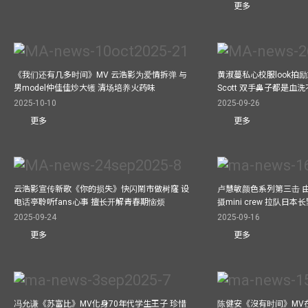
更多
《我们还有几多时间》MV 云浩影为爱情拆弹 与
黄淑蔓私心校服look拍
男model仲佳佳炒大镬 清场培养火药味
Scott 双手鼻子都是血
2025-10-10
2025-09-26
更多
更多
云浩影宣传新歌《你的损失》快闪鬧市做树窿 设
卢慧敏颜色系列第三击 
电话亭聆听fans心事 擅长开解青春期恼烦
摄mini crew 拉队日
2025-09-24
2025-09-16
更多
更多
冯允谦《苏富比》MV化身70年代学生王子 珍惜
陈健安《沒有时间》MV在