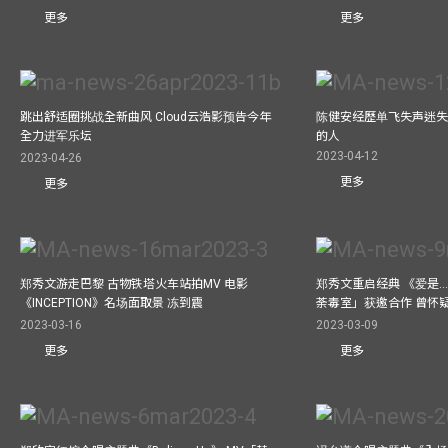
更多
更多
跳出舒适圈挑战全新曲风 Cloud云浩影预告今年
陈健安经歷单飞失声迷失
全力进军乐坛
的人
2023-04-12
2023-04-26
更多
更多
郑秀文游走巴黎 古物铁塔火车站拍MV 电影
郑秀文重启经典 《爱是..
《INCEPTION》名场面取景 冻到震
荼毒室」获邀合作 曾怀
2023-03-16
2023-03-09
更多
更多