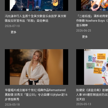
冯允谦举行人生首个全英文歌音乐会圆梦 英文新
「二楼后座」清拆前用
碟反应好宣布出「彩胶」自觉幸运
作新歌 Nowhere Boy
音乐精神
2026-07-10
2026-06-25
更多
更多
华星唱片成立逾半个世纪 经典作品Remastered
陈健安《课题分离》拒被
黑胶碟 郑秀文「星尘55」专访自爆10岁plan定16
人事 MV遭狂鬧骚扰仍淡
岁参加新秀
见天日
2026-05-13
2026-05-18