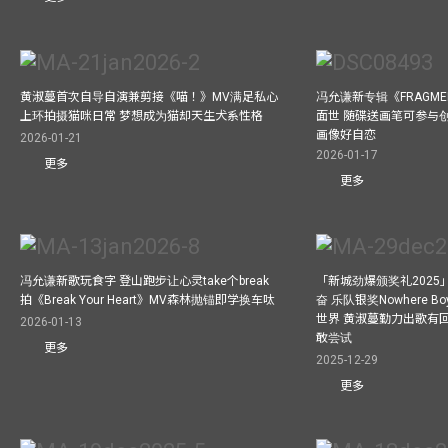
黄淑蔓首次自导自演兼剪接《喵！》MV满足私心
冯允谦新专辑《FRAGMENT
上环拍摄猫咪日常 梦想成为猫却天生犬系性格
面世 随碟送画笔可参与
画像好自恋
2026-01-21
2026-01-17
更多
更多
冯允谦新歌玩食字 登山跑步让心灵take个break
「新城劲爆颁奖礼202
拍《Break Your Heart》MV森林抛锚即学换车呔
奋 乐队银奖Nowhere 
世界 黄淑蔓勤力出歌有回报
2026-01-13
敢尝试
更多
2025-12-29
更多