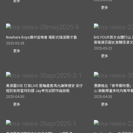
2025-05-28
更多
更多
Nowhere Boys廣州音樂會 電影式搖滾顯才藝
BIG FOUR首次合體行
張衞健百厭史激嬲梁漢文
2025-05-28
2025-05-22
更多
更多
黃淑蔓DSE 打氣LIVE 壓軸嘉賓馮允謙陳健安 安仔
惠康推出「食早餐呀惠」
唱到氣咳當特別版 Jay考完試即作曲放鬆
心 鼓勵學童多吃均衡早
2025-04-30
2025-04-30
更多
更多