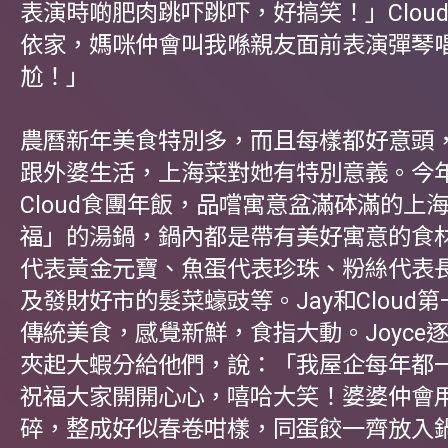
表演時啲肥肉跳吓跳吓，好搞笑！」Clou
依家，媽咪仲會叫我喺親友面前表演彈琴
尬！」
農曆新年美食特別多，而且每樣都好意頭，J
跟外婆生活，上海菜對她有特別意義。今年
Cloud食團年飯，品嚐寓意盆滿砵滿的上
福」的湯鍋，鍋內都是帶有美好寓意的食
代表黃金元寶、魚蛋代表珍珠、粉絲代表
及發財好市的髮菜蠔豉等。Jay和Cloud
傳統美食，感覺新鮮，食指大動。Joyce
夾起大蝦分給他們，說：「我屋企每年都
祝福大家開開心心，嘻哈大笑！婆婆仲會
碎，整成好似春卷咁樣，同蛋餃一齊放入