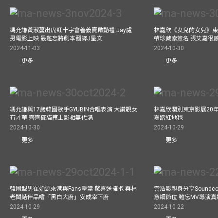
馮允謙黃淑蔓出席紅十字會善義賣啟動禮 Jay處
林嘉欣《女兒的女兒》東
男電影上映 最難忘將劇本翻譯J星文
帶珍藏索簽名 張艾嘉很
2024-11-03
2024-10-30
更多
更多
馮允謙與17歲韓國歌手GYUBIN合唱表演 大讚靚女
林嘉欣濶別東京影展20
有才華 齊齊擺貓甫士影相無代溝
嘉踏紅地毯
2024-10-30
2024-10-29
更多
更多
韓國型男崔始源來港與Fans擊掌 驚喜送擁抱 與林
雲浩影親身分享Soundc
老闆結伴品嚐「黑白大廚」安成宰下廚
意細節位 難忘MV導演
2024-10-29
2024-10-22