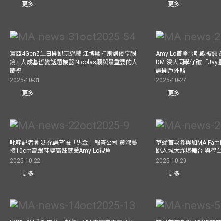
更多
更多
寰亞4GenZ生日開趴玩遊戲 江博熙打甩劉俊亨眼
Amy Lo首登台唱歌被
鏡 E人成基哲變話題機器 Nicolas願與最重要的人
DM 浸大同學仔破「Ja
慶祝
謙開戶外騷
2025-10-31
2025-10-27
更多
更多
叱咤記者會 馮允謙望攞「男金」報答公司 黃淑蔓
草蜢首次參與加MA Family 
撐10cm高跟鞋變高妹感受Amy Lo視角
跳入城大炸爆舞台 與學
2025-10-22
2025-10-20
更多
更多