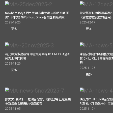
Nowhere Boys 西九聖誕市集演出忠粉晒珍藏 預
黃淑蔓新城勁爆頒獎禮20
告1.30開騷 NWB Post Office音樂企劃最終章
《留在你在我在的腦海
2025-12-25
2025-12-17
更多
更多
馮允謙黃淑蔓靚聲合唱賀周大福 K11 MUSEA全新
陳健安個唱門票預售火
勞力士專門開幕
起 CHILL CLUB專屬
騷
2025-11-20
2025-11-05
更多
更多
鄭秀文x張敬軒「拉濶音樂會」霸氣登場 互選金曲
馮允謙Chill GENKI音
重新演繹 型格舞台引爆節奏
唱新歌《手繪黑卡》 享
2025-11-05
2025-11-04