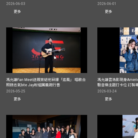
2026-06-03
2026-06-01
更多
更多
馮允謙Fan Meet送親簽結他冧爆「追風」 唱歌合
馮允謙雲浩影現身America
照錄志氣bite Jay盼組團義跑行善
驗音樂主題打卡位 訂製
2026-05-25
2026-03-24
更多
更多