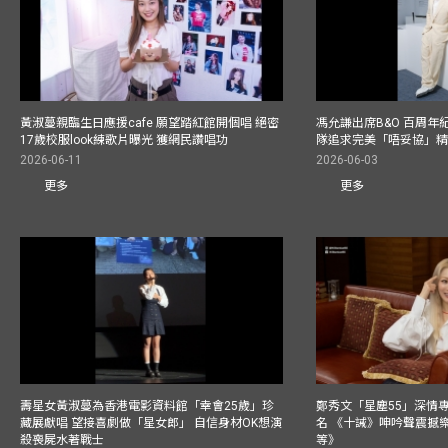
黃淑蔓親臨生日應援cafe 願望踏紅館開個唱 絕密
馮允謙出席B&O 百周年
17歲校服look練歌片曝光 獲網民讚唱功
隊追求完美「唔妥協」
2026-06-11
2026-06-03
更多
更多
壽星女黃淑蔓為香港電影資料館「幸會25歲」珍
鄭秀文「星塵55」深情
藏展獻唱 望接喜劇做「星女郎」 自信身材OK想演
名 《十誡》呻吟聲震撼樂壇
殺喪屍水著戰士
等》