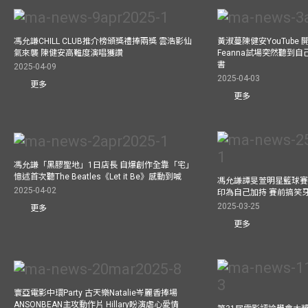
馮允謙CHILL CLUB推介榜頒獎禮捧兩獎 雲浩影仙
黃淑蔓陳健安YouTube 開
氣來襲 陳健安高難度演唱獲讚
Feanna試場突然聽到
書
2025-04-09
2025-04-03
更多
更多
馮允謙「黑膠聖地」1日店長 自爆創作全靠「宅」
憶述首次聽The Beatles《Let it Be》感動到喊
馮允謙譚旻萱明星籃球賽 
2025-04-02
印為自己加持 賽前搞笑
2025-03-25
更多
更多
寰亞電影中環Party 古天樂Natalie岑麗香捧場
ANSONBEAN主攻動作片 Hillary盼演虐心愛情