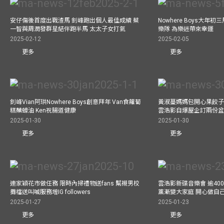
安仔傷後首度出戰渣馬 釗峰跑出個人最佳成績 蔡
Nowhere Boys大年
一智與周潤發群星結伴跑半馬 太太子女打氣
樂隊 為樂迷帶來幸運
2025-02-12
2025-02-05
更多
更多
釗峰Vian阿珙Nowhere Boys創意拜年 Van食蘿蔔
黃淑蔓媽媽包開心果餃子 
糕蘸蠔油 Ken祝腸道健康
雲浩影自爆屋企訂兩份盆
2025-01-30
2025-01-30
更多
更多
連家穎花市做任務 限時內掃禮物送fans 幫襯男校
雲浩影新碟音樂會 逾40
攤檔送叫喊服務增IG followers
黨漸變大家庭 開心做自
2025-01-27
2025-01-23
更多
更多