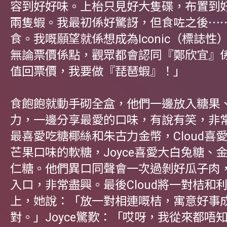
容到好好味。上枱只見好大隻碟，布置到
兩隻蝦。我最初係好驚訝，但食咗之後⋯
食。我嘅願望就係想成為Iconic（標誌性
無論票價係點，觀眾都會認同『鄭欣宜』
值回票價，我要做『琵琶蝦』！」
食飽飽就動手砌全盒，他們一邊放入糖果
力，一邊分享最愛的口味，有說有笑，非常
最喜愛吃糖椰絲和朱古力金幣，Cloud喜
芒果口味的軟糖，Joyce喜愛大白兔糖、
仁糖。他們異口同聲會一次過剝好瓜子肉
入口，非常盡興。最後Cloud將一對桔和
上，她說：「放一對相連嘅桔，寓意好事
對。」Joyce驚歎：「哎呀，我從來都唔