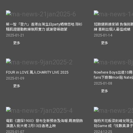
蔡一智「登六」香港台灣生日party晒樂悠咭 除衫
短跑健將連家穎 負傷挑戰
騷肌證運動教練執照實力 感謝發哥啟蒙
練 喜刷出個人最佳成績
2025-01-21
2025-01-14
更多
更多
FOUR in LOVE 萬人CHARITY LIVE 2025
Nowhere Boys出道1
fans下廚黐mon貼 Nat
2025-01-09
2025-01-08
更多
更多
電影《唐探1900》發布全新預告及海報 周潤發飾
寵粉天花板梁釗峰兌現生
演唐人街大佬 2月13日香港上映
玩Game 成「找數真漢
2025-01-07
2024-12-25