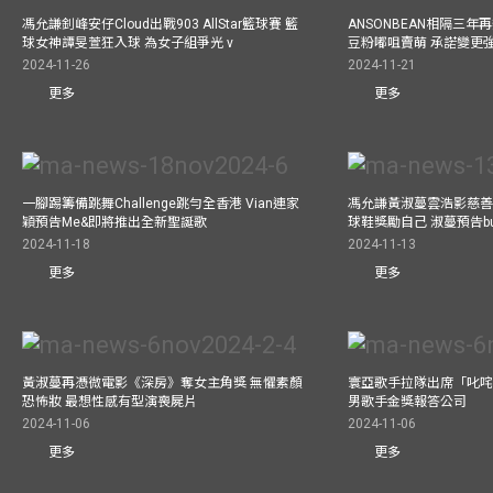
馮允謙釗峰安仔Cloud出戰903 AllStar籃球賽 籃
ANSONBEAN相隔三
球女神譚旻萱狂入球 為女子組爭光 v
豆粉嘟咀賣萌 承諾變更
2024-11-26
2024-11-21
更多
更多
一腳踢籌備跳舞Challenge跳勻全香港 Vian連家
馮允謙黃淑蔓雲浩影慈善活
穎預告Me&即將推出全新聖誕歌
球鞋獎勵自己 淑蔓預告bus
2024-11-18
2024-11-13
更多
更多
黃淑蔓再憑微電影《深房》奪女主角獎 無懼素顏
寰亞歌手拉隊出席「叱咤
恐怖妝 最想性感有型演喪屍片
男歌手金獎報答公司
2024-11-06
2024-11-06
更多
更多