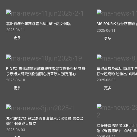
雲浩影澳門笨豬跳宣布8月舉行處女個唱
BIG FOUR公益⾦慈善
2025-06-11
2025-06-11
更多
更多
BIG FOUR邀請蘇志威車婉婉飯聚互爆新秀秘密 蘇
黃淑蔓瘦身成功 兩年生
永康爆大師兄張衞健關心後輩原來別有用心
打卡超寵粉 盼推出10周
2025-06-10
2025-06-08
更多
更多
馮允謙捧7獎 與雲浩影黃淑蔓港台頒獎禮 寰亞音
樂11個獎成大贏家
馮允謙雲浩影出席Ralph L
2025-06-03
唱《聲音導航》《給你