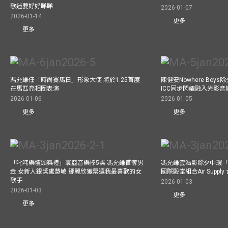
歌迷要好好睇睇
2026-01-07
2026-01-14
更多
更多
馮允謙任「時尚賽馬日」形象大使 將於1.25首度
陳健安Nowhere Boy
在馬匹亮相圈表演
ICC同步閃耀融入光影音
2026-01-06
2026-01-05
更多
更多
「叱咤樂壇頒獎禮」寰亞音樂捧5獎 馮允謙首奪男
馮允謙雲浩影除夕中環「
金 女新人銀獎盧慧敏 鄧麗欣獲票選我最喜歡的女
國際殿堂組合Air Suppl
歌手
2026-01-03
2026-01-03
更多
更多