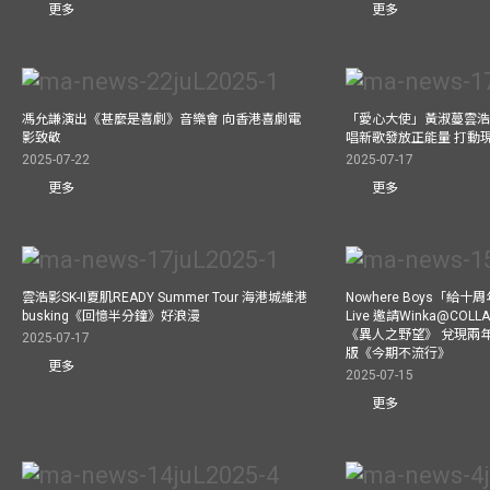
更多
更多
馮允謙演出《甚麼是喜劇》音樂會 向香港喜劇電
「愛心大使」黃淑蔓雲浩
影致敬
唱新歌發放正能量 打動
2025-07-22
2025-07-17
更多
更多
雲浩影SK-II夏肌READY Summer Tour 海港城維港
Nowhere Boys「給
busking《回憶半分鐘》好浪漫
Live 邀請Winka@CO
《異人之野望》 兌現兩
2025-07-17
版《今期不流行》
更多
2025-07-15
更多