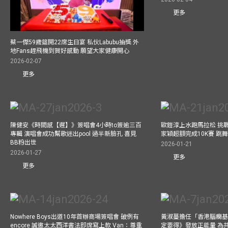
更多
蔡一傑59歲筵開22席生日宴 私伙Labubu抽獎 外
地Fans趕飛機到賀好感動 願望大家健康開心
2026-02-07
更多
陳健安《時間感【遲】》簽唱會4小時to簽逾三百
歐鎧淳上水跑馬拉松 挑
專輯 演唱會成功幫歌迷出pool 過半新臉孔 喜見
家穎超額完成10K賽 跳
BB粉出世
2026-01-21
2026-01-27
更多
更多
Nowhere Boys出道10年首辦商場簽唱會 破例有
黃淑蔓擔任「香港腦癇基
encore 誠邀太太西洋書法即席寫上款 Van：尊重
定要得》發放正能量 為