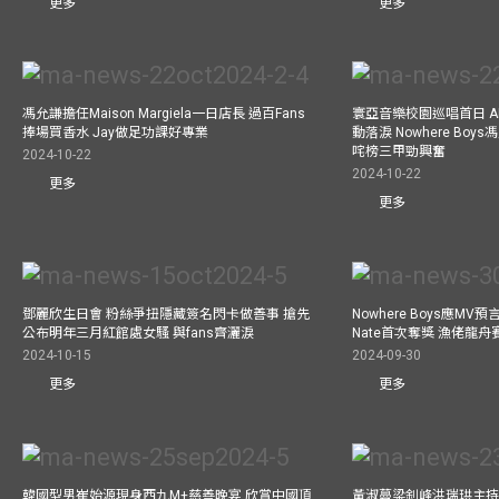
更多
更多
馮允謙擔任Maison Margiela一日店長 過百Fans
寰亞音樂校園巡唱首日 A
捧場買香水 Jay做足功課好專業
動落淚 Nowhere Bo
咤榜三甲勁興奮
2024-10-22
2024-10-22
更多
更多
鄧麗欣生日會 粉絲爭扭隱藏簽名閃卡做善事 搶先
Nowhere Boys應M
公布明年三月紅館處女騷 與fans齊灑淚
Nate首次奪獎 漁佬龍
2024-10-15
2024-09-30
更多
更多
韓國型男崔始源現身西九M+慈善晚宴 欣賞中國頂
黃淑蔓梁釗峰洪瑞珙主持