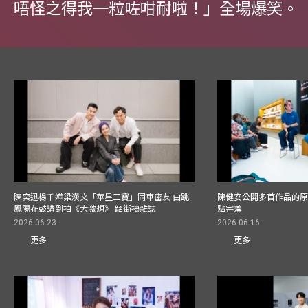
唔怪之得我一粒咗咁耐啦！」全場爆笑。
陳奕迅楊千嬅梁漢文「華星三寶」同車密友 由跳
陳健安公開多首作品的原始
鳳陽花鼓講到拍《大激想》 踎街揭雜誌
點害羞
2026-06-23
2026-06-16
更多
更多