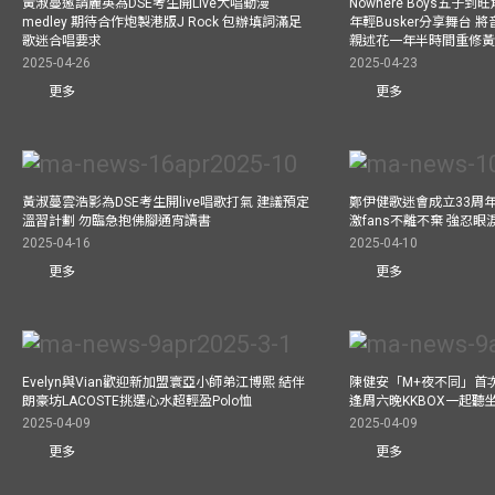
黃淑蔓邀請麗英為DSE考生開Live大唱動漫
Nowhere Boys五子到旺
medley 期待合作炮製港版J Rock 包辦填詞滿足
年輕Busker分享舞台 
歌迷合唱要求
親述花一年半時間重修
2025-04-26
2025-04-23
更多
更多
黃淑蔓雲浩影為DSE考生開live唱歌打氣 建議預定
鄭伊健歌迷會成立33周年 
溫習計劃 勿臨急抱佛腳通宵讀書
激fans不離不棄 強忍
2025-04-16
2025-04-10
更多
更多
Evelyn與Vian歡迎新加盟寰亞小師弟江博熙 結伴
陳健安「M+夜不同」首
朗豪坊LACOSTE挑選心水超輕盈Polo恤
逢周六晚KKBOX一起聽
2025-04-09
2025-04-09
更多
更多