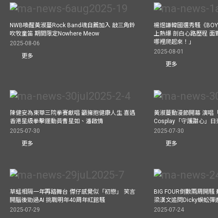
NWB喚醒黃淑蔓Rock Band魂自薦加入 敲三角鈴
楊煜謙韓國選秀騷《BOYS 
吹牧童笛 期間限定Nowhere Meow
上熱爆 剖白心路歷程 
哪裡爬起來！」
2025-08-06
2025-08-01
更多
更多
陳健安為東華三院拳賽獻唱 籲擁抱健康人生 喜遇
黃淑蔓動漫節開幕 演唱
香港星級拳擊運動員曹星如、潘啟情
Cosplay「守護甜心」
2025-07-30
2025-07-30
更多
更多
草蜢相隔一年再踏舞台 傑仔感覺似「初戀」 笑言
BIG FOUR倒數兩周開
開腦後勁過AI 挑戰明年40周年紅館騷
梁漢文追問Dicky蜈蚣
2025-07-29
2025-07-24