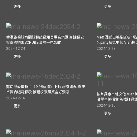
更多
更多
香港啟德體育園體藝館啟用首場音樂匯演 陳健安
Me& 互送自製聖誕咭 
與泰國樂團SCRUBB合唱一見如故
忘party抽獎中伏 Via
2024-12-24
2024-12-23
更多
更多
鄭伊健愛情新片《久別重逢》上映 現身謝票 與陳
卓賢合唱電影歌 被翻校服照笑言好殘忍
拍片探索本地文化 Vian與外
2024-12-16
沿電車線搵食 茶檔打邊
2024-12-10
更多
更多