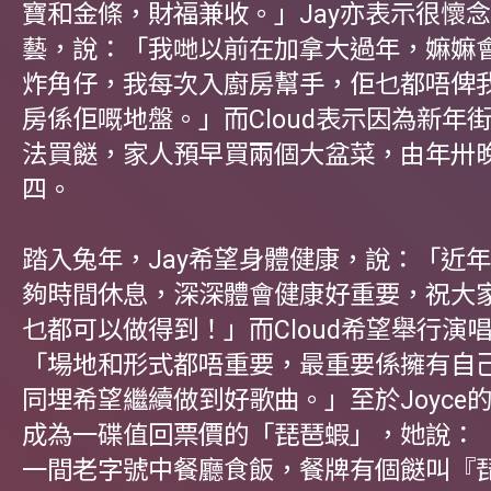
寶和金條，財福兼收。」Jay亦表示很懷
藝，說：「我哋以前在加拿大過年，嫲嫲
炸角仔，我每次入廚房幫手，佢乜都唔俾
房係佢嘅地盤。」而Cloud表示因為新年
法買餸，家人預早買兩個大盆菜，由年卅
四。
踏入兔年，Jay希望身體健康，說：「近
夠時間休息，深深體會健康好重要，祝大
乜都可以做得到！」而Cloud希望舉行演
「場地和形式都唔重要，最重要係擁有自
同埋希望繼續做到好歌曲。」至於Joyce
成為一碟值回票價的「琵琶蝦」，她說：
一間老字號中餐廳食飯，餐牌有個餸叫『