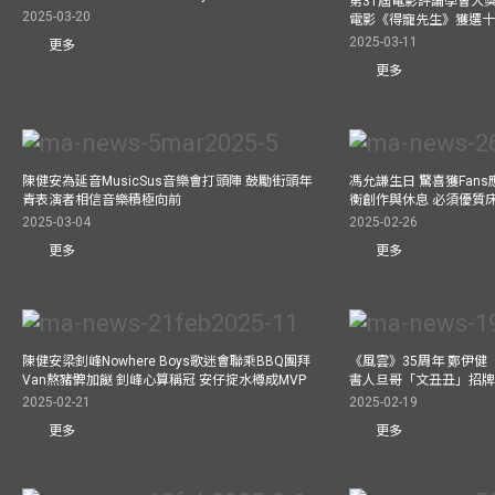
第31屆電影評論學會大獎
2025-03-20
電影《得寵先生》獲選
2025-03-11
更多
更多
陳健安為延音MusicSus音樂會打頭陣 鼓勵街頭年
馮允謙生日 驚喜獲Fan
青表演者相信音樂積極向前
衡創作與休息 必須優質
2025-03-04
2025-02-26
更多
更多
陳健安梁釗峰Nowhere Boys歌迷會聯乘BBQ團拜
《風雲》35周年 鄭伊健
Van熬豬髀加餸 釗峰心算稱冠 安仔掟水樽成MVP
書人旦哥「文丑丑」招牌
2025-02-21
2025-02-19
更多
更多