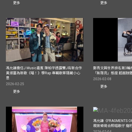
更多
更多
馮允謙擔任J Music嘉賓 陳柏宇透露雙J有新合作
鄭秀文與世界排名第3輪
黃淑蔓為新歌《喵！》學Rap 專輯歌單隱藏小心
「無限亮」態度 超越肢
思
2026-02-08
2026-02-25
更多
更多
馮允謙《FRAGMENTS O
親簽傾偈合照唱歌仔 寵粉
2026-02-04