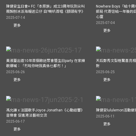
陳健安生日會+ FC「本原族」成立3周年玩到尖叫
Nowhere Boys「給
親製刨冰派海報送公仔 自?喇叭首唱《額頭有字》
郵局 代寄信給一年後的自
心靈
2025-07-14
2025-07-04
更多
更多
黃淑蔓出道10年首個歌迷聚會暨生日party 在家練
天后鄭秀文型格驚喜亮相C
歌爆喊：「冇咗你哋我真係乜都冇！」
對
2025-06-26
2025-06-25
更多
更多
馮允謙 x 法國歌手Joyce Jonathan《心動迴響》
陳健安lululemon活
音樂會 促進港法藝術交流
2025-06-11
2025-06-17
更多
更多