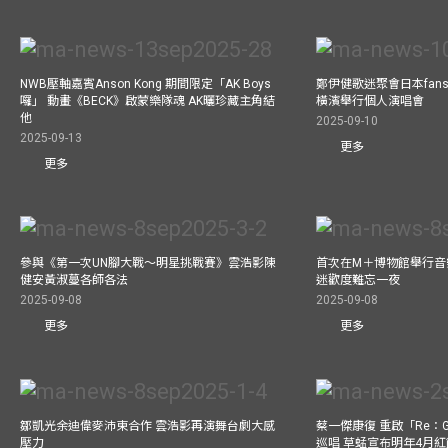
NWB壓軸嘉賓Anson Kong 期間限定「AK Boys
鄭伊健歌迷聚會日本fans
囉」 動畫《BECK》啟蒙樂隊魂 AK曬珍藏主角結
橫濱舉行個人演唱會
他
2025-09-10
2025-09-13
更多
更多
參與《第一次UN腳大戰～明星挑戰賽》雲浩影陳
首次在M＋博物館舉行音樂會
健安黃淑蔓各師各法
迷歡度難忘一夜
2025-09-08
2025-09-08
更多
更多
鄒凱光余迪偉麥沛東合作 雲浩影再演舞台劇大感
蔡一傑康復 重啟「Re：G
壓力
巡唱 草蜢宣布明年4月紅