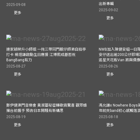
出新專輯
2025-09-08
2025-09-02
更多
更多
連家穎榮升小師姐 一拖三帶同門靚仔師弟自拍亭
NWB加入陳健安組一日限定樂
打卡 楊煜謙啟動生日應援 江博熙成基哲祝
安仔送出逾200公仔即場
BangBang有力
追星天花板Van 將與
2025-08-27
2025-08-26
更多
更多
鄭伊健澳門音樂會 黃淑蔓秘密轉歌搞驚喜 觀眾蜂
馮允謙x Nowhere Bo
擁台前握手 預告日本開騷有新構思
年前夾band初心感觸落
2025-08-19
2025-08-18
更多
更多