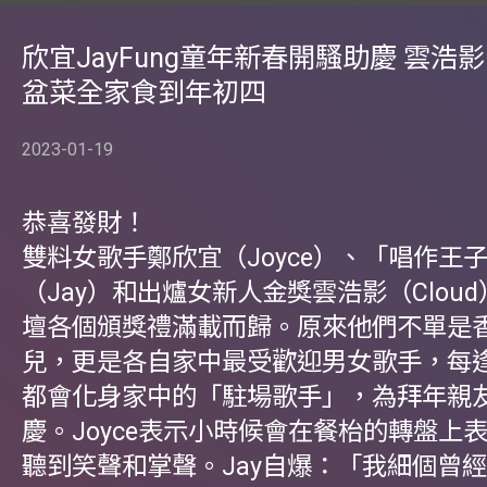
欣宜JayFung童年新春開騷助慶 雲浩
盆菜全家食到年初四
2023-01-19
恭喜發財！
雙料女歌手鄭欣宜（Joyce）、「唱作王
（Jay）和出爐女新人金獎雲浩影（Clou
壇各個頒獎禮滿載而歸。原來他們不單是
兒，更是各自家中最受歡迎男女歌手，每
都會化身家中的「駐場歌手」，為拜年親
慶。Joyce表示小時候會在餐枱的轉盤上
聽到笑聲和掌聲。Jay自爆：「我細個曾