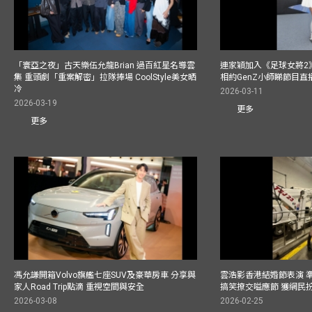
「寰亞之夜」古天樂伍允龍Brian 過百紅星名導雲
連家穎加入《足球女將2
集 重頭劇「重案解密」拉隊捧場 CoolStyle美女晒
相約GenZ小師睇節目直
冷
2026-03-11
2026-03-19
更多
更多
馮允謙開箱Volvo旗艦七座SUV及豪華房車 分享與
雲浩影香港結婚節表演 
家人Road Trip點滴 重視空間與安全
搞笑撩交嗌應節 獲網民
2026-03-08
2026-02-25