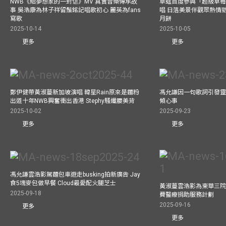
NWB《給夢想家的一封信》MV 真實音樂傳承故
草蜢首度參與「超級草莓
事 吳浩康為林子祥留鬚銘記唱歌初心 麗英為fans
唱 日落美景伴觀眾熱情
寫歌
月餅
2025-10-14
2025-10-05
更多
更多
鄭伊健帶黃淑蔓新加坡演唱 韓星Rain原來是麵粉
馮允謙因一句歌詞引發靈感
出道十年NWB興奮衝出香港 Stephy騷纖腰美背
傾心事
2025-10-02
2025-09-23
更多
更多
馮允謙雲浩影駕麵包車遊走busking拍新廣告 Jay
食5塊麥包做早餐 Cloud最愛配火腿芝士
黃淑蔓雲浩影為東華三院
2025-09-18
費醫療捐助服務計劃
2025-09-16
更多
更多